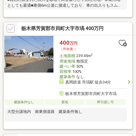
としても最適■東側6m公道に接道しており、車の出入りもスムー
ズ■建築条件なし、お好きなハウスメーカーで建築可能
栃木県芳賀郡市貝町大字市塙 400万円
400
万円
（坪単価:-）
2
土地面積
239.45m
用途地域
無指定
建ぺい率
50%
容積率
100%
建築条件
なし
真岡鉄道 市塙駅 徒歩34分
栃木県芳賀郡市貝町大字市塙
建築条件なし
更地
即引渡し可
大型分譲地内 南東側道路 建築条件無し