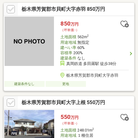
栃木県芳賀郡市貝町大字赤羽 850万円
850
万円
（坪単価:-）
2
土地面積
562m
用途地域
無指定
建ぺい率
60%
容積率
200%
建築条件
なし
真岡鉄道 多田羅駅 徒歩38分
栃木県芳賀郡市貝町大字赤羽
建築条件なし
更地
栃木県芳賀郡市貝町大字上根 550万円
550
万円
（坪単価:-）
2
土地面積
248.01m
用途地域
１種住居