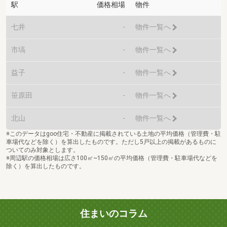
駅
価格相場
物件
七井
-
物件一覧へ
市塙
-
物件一覧へ
益子
-
物件一覧へ
笹原田
-
物件一覧へ
北山
-
物件一覧へ
※このデータはgoo住宅・不動産に掲載されている土地の平均価格（管理費・駐
車場代などを除く）を算出したものです。ただし5戸以上の掲載があるものに
ついてのみ対象とします。
※周辺駅の価格相場は広さ100㎡~150㎡の平均価格（管理費・駐車場代などを
除く）を算出したものです。
住まいのコラム