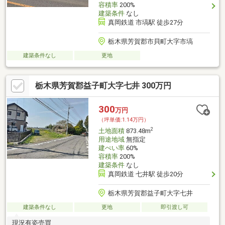
容積率
200%
建築条件
なし
真岡鉄道 市塙駅 徒歩27分
栃木県芳賀郡市貝町大字市塙
建築条件なし
更地
栃木県芳賀郡益子町大字七井 300万円
300
万円
（坪単価:1.14万円）
2
土地面積
873.48m
用途地域
無指定
建ぺい率
60%
容積率
200%
建築条件
なし
真岡鉄道 七井駅 徒歩20分
栃木県芳賀郡益子町大字七井
建築条件なし
更地
即引渡し可
現況有姿売買