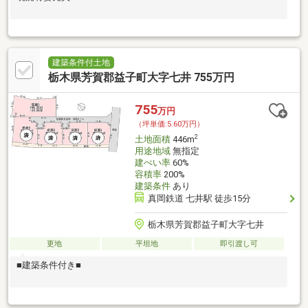
建築条件付土地
栃木県芳賀郡益子町大字七井 755万円
755
万円
（坪単価:5.60万円）
2
土地面積
446m
用途地域
無指定
建ぺい率
60%
容積率
200%
建築条件
あり
真岡鉄道 七井駅 徒歩15分
栃木県芳賀郡益子町大字七井
更地
平坦地
即引渡し可
■建築条件付き■