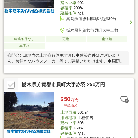
建ぺい率
60%
容積率
200%
建築条件
なし
真岡鉄道 多田羅駅 徒歩30分
栃木県芳賀郡市貝町大字上根
建築条件なし
更地
南道路
本下水
◎開発分譲地内の土地◎解体更地渡し◆建築条件はございませ
ん。お好きなハウスメーカー等でご建築いただけます。◆周辺施
設：市貝小学校（約2900m 徒歩約37分）・市貝中学校（約
3400m 徒歩約43分）―――――――――――――――――――――――
栃木セキスイハイム(株) 不動産部 フリーダイアル ⇒ ０１２０－
栃木県芳賀郡市貝町大字赤羽 250万円
８１６－４１７―――――――――――――――――――――――ご質問・
ご相談などお気軽にお問い合わせください♪お問い合わせの際は
「スーモを見た」とお伝えいただくとスムーズです。
250
万円
（坪単価:-）
2
土地面積
302m
用途地域
１種住居
建ぺい率
60%
容積率
160%
建築条件
なし