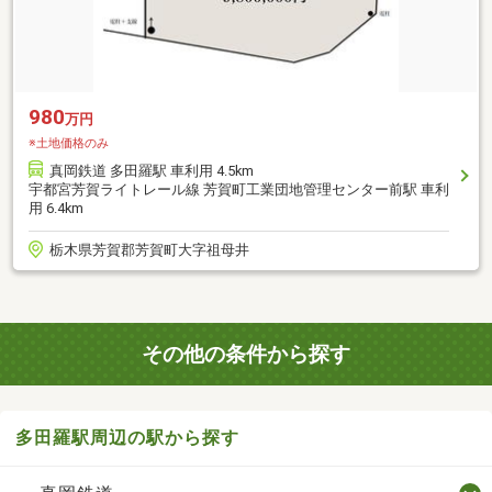
980
万円
※土地価格のみ
真岡鉄道 多田羅駅 車利用 4.5km
宇都宮芳賀ライトレール線 芳賀町工業団地管理センター前駅 車利
用 6.4km
栃木県芳賀郡芳賀町大字祖母井
その他の条件から探す
多田羅駅周辺の駅から探す