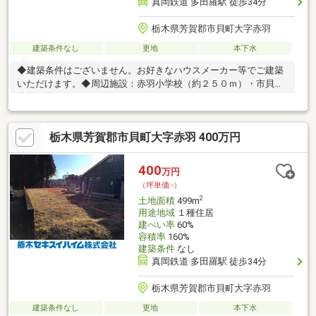
真岡鉄道 多田羅駅 徒歩34分
栃木県芳賀郡市貝町大字赤羽
建築条件なし
更地
本下水
◆建築条件はございません。お好きなハウスメーカー等でご建築
いただけます。◆周辺施設：赤羽小学校（約２５０ｍ）・市貝中
学校（約５６００ｍ）―――――――――――――――――――――――
栃木セキスイハイム(株) 不動産部 フリーダイアル ⇒ ０１２０－
８１６－４１７―――――――――――――――――――――――ご質問・
栃木県芳賀郡市貝町大字赤羽 400万円
ご相談などお気軽にお問い合わせください♪お問い合わせの際は
「スーモを見た」とお伝えいただくとスムーズです。
400
万円
（坪単価:-）
2
土地面積
499m
用途地域
１種住居
建ぺい率
60%
容積率
160%
建築条件
なし
真岡鉄道 多田羅駅 徒歩34分
栃木県芳賀郡市貝町大字赤羽
建築条件なし
更地
本下水