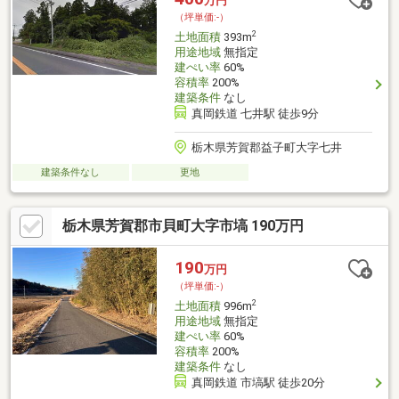
万円
（坪単価:-）
2
土地面積
393m
用途地域
無指定
建ぺい率
60%
容積率
200%
建築条件
なし
真岡鉄道 七井駅 徒歩9分
栃木県芳賀郡益子町大字七井
建築条件なし
更地
栃木県芳賀郡市貝町大字市塙 190万円
190
万円
（坪単価:-）
2
土地面積
996m
用途地域
無指定
建ぺい率
60%
容積率
200%
建築条件
なし
真岡鉄道 市塙駅 徒歩20分