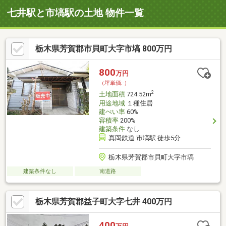
七井駅と市塙駅の土地 物件一覧
栃木県芳賀郡市貝町大字市塙 800万円
800
万円
（坪単価:-）
2
土地面積
724.52m
用途地域
１種住居
建ぺい率
60%
容積率
200%
建築条件
なし
真岡鉄道 市塙駅 徒歩5分
栃木県芳賀郡市貝町大字市塙
建築条件なし
南道路
栃木県芳賀郡益子町大字七井 400万円
400