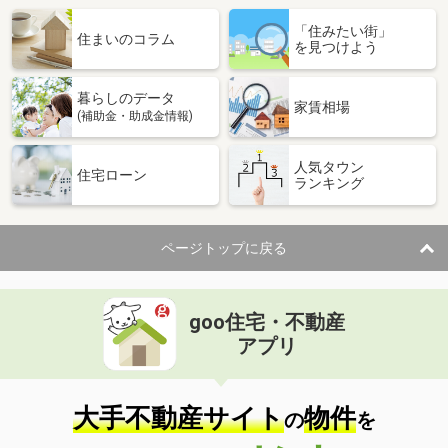
「住みたい街」
住まいのコラム
を見つけよう
暮らしのデータ
家賃相場
(補助金・助成金情報)
人気タウン
住宅ローン
ランキング
ページトップに戻る
goo住宅・不動産
アプリ
大手不動産サイト
物件
の
を