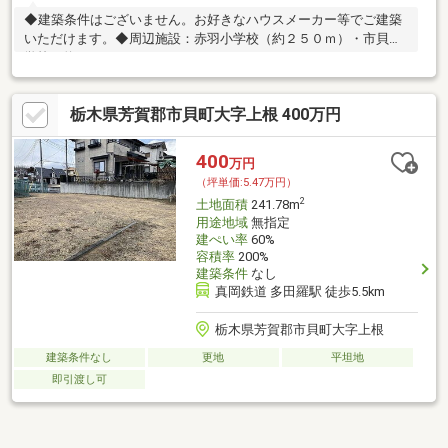
◆建築条件はございません。お好きなハウスメーカー等でご建築
いただけます。◆周辺施設：赤羽小学校（約２５０ｍ）・市貝中
学校（約５６００ｍ）―――――――――――――――――――――――
栃木セキスイハイム(株) 不動産部 フリーダイアル ⇒ ０１２０－
８１６－４１７―――――――――――――――――――――――ご質問・
栃木県芳賀郡市貝町大字上根 400万円
ご相談などお気軽にお問い合わせください♪お問い合わせの際は
「スーモを見た」とお伝えいただくとスムーズです。
400
万円
（坪単価:5.47万円）
2
土地面積
241.78m
用途地域
無指定
建ぺい率
60%
容積率
200%
建築条件
なし
真岡鉄道 多田羅駅 徒歩5.5km
栃木県芳賀郡市貝町大字上根
建築条件なし
更地
平坦地
即引渡し可