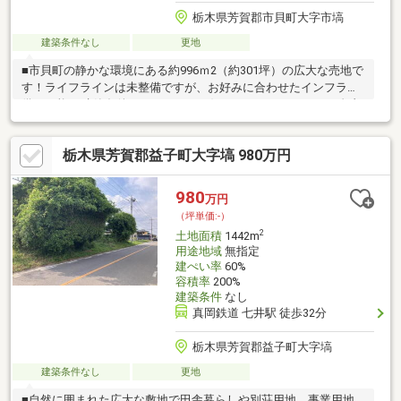
栃木県芳賀郡市貝町大字市塙
建築条件なし
更地
■市貝町の静かな環境にある約996ｍ2（約301坪）の広大な売地で
す！ライフラインは未整備ですが、お好みに合わせたインフラ整
備が可能♪■建築条件なしなので、お好きなハウスメーカーで自由
に設計できます！■事業用地としても活用できる立地で、アイデ
ア次第で可能性は無限大♪ぜひ一度、現地をご確認ください！
栃木県芳賀郡益子町大字塙 980万円
980
万円
（坪単価:-）
2
土地面積
1442m
用途地域
無指定
建ぺい率
60%
容積率
200%
建築条件
なし
真岡鉄道 七井駅 徒歩32分
栃木県芳賀郡益子町大字塙
建築条件なし
更地
■自然に囲まれた広大な敷地で田舎暮らしや別荘用地、事業用地