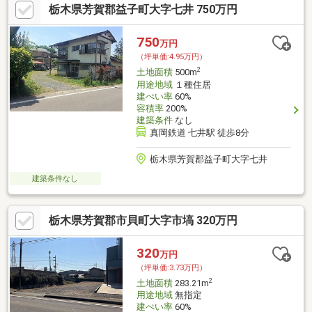
栃木県芳賀郡益子町大字七井 750万円
750
万円
（坪単価:4.95万円）
2
土地面積
500m
用途地域
１種住居
建ぺい率
60%
容積率
200%
建築条件
なし
真岡鉄道 七井駅 徒歩8分
栃木県芳賀郡益子町大字七井
建築条件なし
栃木県芳賀郡市貝町大字市塙 320万円
320
万円
（坪単価:3.73万円）
2
土地面積
283.21m
用途地域
無指定
建ぺい率
60%