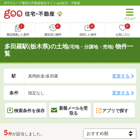
NTTグループ運営の不動産総合サイト goo住宅・不動産
1
0
0
0
最近検索した条件
最近見た物件
保存した条件
お気に入り
多田羅駅(栃木県)の土地
物件一
(宅地・分譲地・売地)
覧
駅
変更する
真岡鉄道/多田羅
条件
変更する
指定なし
新着メールを受
検索条件を保存
アプリで探す
取る
5
件
が該当しました。