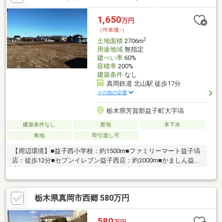
1,650
万円
（坪単価:-）
2
土地面積
2706m
用途地域
無指定
建ぺい率
60%
容積率
200%
建築条件
なし
真岡鉄道 北山駅 徒歩17分
その他の交通
栃木県芳賀郡益子町大字塙
建築条件なし
更地
本下水
角地
即引渡し可
【周辺環境】■益子西小学校：約1500m■ファミリーマート益子塙
店：徒歩12分■セブンイレブン益子西店：約2000m■かましん益子
店：約2600m■ウエルシア益子町役場前店：約2600m
栃木県真岡市西郷 580万円
580