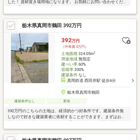
した！ 資材置き場用地になります。 お気軽にお問い合わせくださ
い！ 【0120－60－1021】
栃木県真岡市鶴田 392万円
392
万円
（坪単価:4万円）
2
土地面積
324.05m
用途地域
無指定
建ぺい率
60%
容積率
200%
建築条件
なし
真岡鉄道 西田井駅 徒歩6分
栃木県真岡市鶴田
建築条件なし
更地
392万円のこちらの土地は、経済的かつ好条件です。建築条件無
しなので好きな建築業者に依頼することができます。まずはお客
様の住まいに求めるこだわりをお聞かせください。調整区域につ
き、制限があります。詳