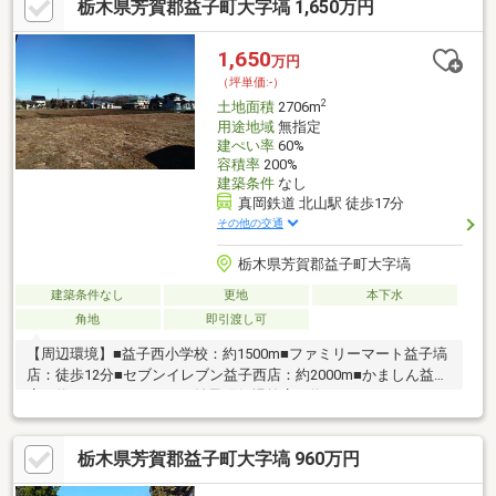
栃木県芳賀郡益子町大字塙 1,650万円
1,650
万円
（坪単価:-）
2
土地面積
2706m
用途地域
無指定
建ぺい率
60%
容積率
200%
建築条件
なし
真岡鉄道 北山駅 徒歩17分
その他の交通
栃木県芳賀郡益子町大字塙
建築条件なし
更地
本下水
角地
即引渡し可
【周辺環境】■益子西小学校：約1500m■ファミリーマート益子塙
店：徒歩12分■セブンイレブン益子西店：約2000m■かましん益子
店：約2600m■ウエルシア益子町役場前店：約2600m
栃木県芳賀郡益子町大字塙 960万円