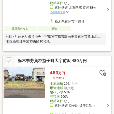
建築条件
なし
真岡鉄道 北真岡駅 徒歩38分
その他の交通
栃木県真岡市下籠谷
建築条件なし
更地
※地区計画あり仮換地先「宇都宮市都市計画事業真岡市亀山北土
地区画整理事業13街区10号地」
栃木県芳賀郡益子町大字前沢 480万円
480
万円
（坪単価:-）
2
土地面積
296.11m
用途地域
無指定
建ぺい率
60%
容積率
200%
建築条件
なし
真岡鉄道 益子駅 徒歩3.7km