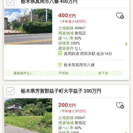
栃木県真岡市八條 400万円
400
万円
（坪単価:2.64万円）
2
土地面積
499m
用途地域
無指定
建ぺい率
60%
容積率
200%
建築条件
なし
真岡鉄道 西田井駅 徒歩16分
栃木県真岡市八條
建築条件なし
平坦地
本下水
栃木県芳賀郡益子町大字益子 200万円
200
万円
（坪単価:2.20万円）
2
土地面積
300m
用途地域
無指定
建ぺい率
60%
容積率
200%