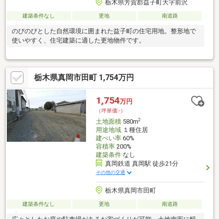
栃木県芳賀郡益子町大字前沢
建築条件なし
更地
南道路
のびのびとした自然環境に囲まれた益子町の住宅用地。整形地で
使いやすく、住宅建築に適した更地物件です。
栃木県真岡市田町 1,754万円
1,754
万円
（坪単価:-）
2
土地面積
580m
用途地域
１種住居
建ぺい率
60%
容積率
200%
建築条件
なし
真岡鉄道 真岡駅 徒歩21分
その他の交通
栃木県真岡市田町
建築条件なし
更地
南道路