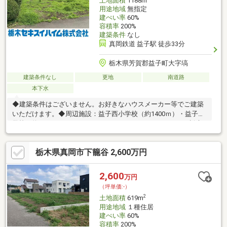
土地面積
1188m
用途地域
無指定
建ぺい率
60%
容積率
200%
建築条件
なし
真岡鉄道 益子駅 徒歩33分
栃木県芳賀郡益子町大字塙
建築条件なし
更地
南道路
本下水
◆建築条件はございません。お好きなハウスメーカー等でご建築
いただけます。◆周辺施設：益子西小学校（約1400ｍ）・益子中
学校（約3000ｍ）――――――――――――――――――――――― 栃木
セキスイハイム(株) 不動産部 フリーダイヤル ⇒ ０１２０－８１
６－４１７―――――――――――――――――――――――ご質問・ご相
栃木県真岡市下籠谷 2,600万円
談などお気軽にお問い合わせください♪
2,600
万円
（坪単価:-）
2
土地面積
619m
用途地域
１種住居
建ぺい率
60%
容積率
200%