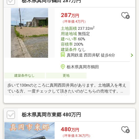
栃木県真岡市鶴田 287万円
287
万円
（坪単価:4万円）
2
土地面積
237.32m
用途地域
無指定
建ぺい率
60%
容積率
200%
建築条件
なし
真岡鉄道 西田井駅 徒歩6分
栃木県真岡市鶴田
建築条件なし
更地
歩いて130mのところに真岡西田井局があります。土地購入を考え
ている方、一度チェックして頂きたいのがこちらの売地です。不
動産情報をお探しなら、ぜひ当社にお任せください。
栃木県真岡市東郷 480万円
480
万円
（坪単価:8.36万円）