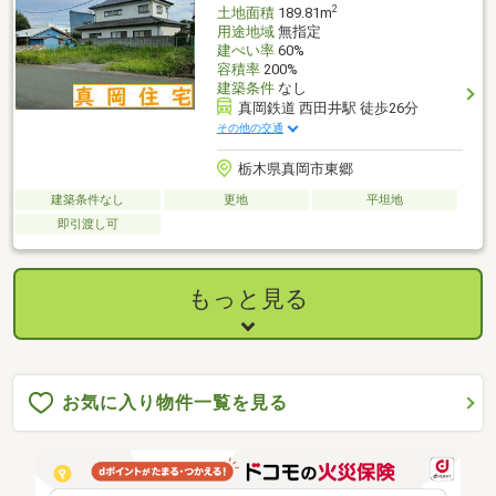
2
土地面積
189.81m
用途地域
無指定
建ぺい率
60%
容積率
200%
建築条件
なし
真岡鉄道 西田井駅 徒歩26分
その他の交通
栃木県真岡市東郷
建築条件なし
更地
平坦地
即引渡し可
もっと見る
お気に入り物件一覧を見る