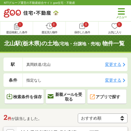
NTTグループ運営の不動産総合サイト goo住宅・不動産
1
0
0
0
最近検索した条件
最近見た物件
保存した条件
お気に入り
北山駅(栃木県)の土地
物件一覧
(宅地・分譲地・売地)
駅
変更する
真岡鉄道/北山
条件
変更する
指定なし
新着メールを受
検索条件を保存
アプリで探す
取る
2
件
が該当しました。