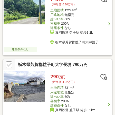
（坪単価:0.20万円）
2
土地面積
12224m
用途地域
無指定
建ぺい率
60%
容積率
200%
建築条件
なし
真岡鉄道 益子駅 徒歩3.2km
栃木県芳賀郡益子町大字益子
建築条件なし
栃木県芳賀郡益子町大字長堤 790万円
790
万円
（坪単価:4.92万円）
2
土地面積
531m
用途地域
無指定
建ぺい率
60%
容積率
200%
建築条件
なし
真岡鉄道 益子駅 徒歩3.9km