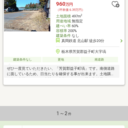
960
万円
（坪単価:6.39万円）
2
土地面積
497m
用途地域
無指定
建ぺい率
60%
容積率
200%
建築条件
なし
真岡鉄道 北山駅 徒歩20分
栃木県芳賀郡益子町大字塙
建築条件なし
更地
南道路
ぜひ一度見ていただきたい、「芳賀郡益子町塙」です。南側道路
に面しているため、日当たりを確保する事が出来ます。土地購入
の際、売地のことなら当社にご相談ください。芳賀郡益子町エリ
アでの不動産探しは、経験
1～2
件