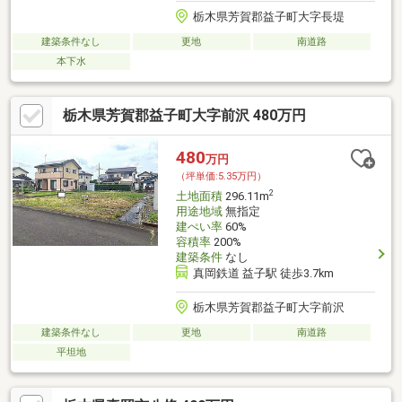
栃木県芳賀郡益子町大字長堤
建築条件なし
更地
南道路
本下水
栃木県芳賀郡益子町大字前沢 480万円
480
万円
（坪単価:5.35万円）
2
土地面積
296.11m
用途地域
無指定
建ぺい率
60%
容積率
200%
建築条件
なし
真岡鉄道 益子駅 徒歩3.7km
栃木県芳賀郡益子町大字前沢
建築条件なし
更地
南道路
平坦地