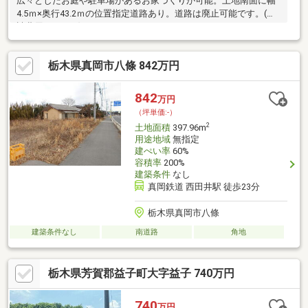
広々としたお庭や駐車場があるお家づくりが可能。土地南面に幅
4.5ｍ×奥行43.2ｍの位置指定道路あり。道路は廃止可能です。(申
請費用25.000円)
栃木県真岡市八條 842万円
842
万円
（坪単価:-）
2
土地面積
397.96m
用途地域
無指定
建ぺい率
60%
容積率
200%
建築条件
なし
真岡鉄道 西田井駅 徒歩23分
栃木県真岡市八條
建築条件なし
南道路
角地
栃木県芳賀郡益子町大字益子 740万円
740
万円