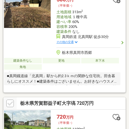
万円
（坪単価:-）
2
土地面積
313m
用途地域
１種中高
建ぺい率
60%
容積率
200%
建築条件
なし
真岡鉄道 北真岡駅 徒歩30分
その他の交通
栃木県真岡市西郷
建築条件なし
更地
本下水
角地
■真岡鐡道線「北真岡」駅から約2.3ｋｍの閑静な住宅街。田舎暮
らしにオススメ！■建築条件はございません。お好きなハウスメ
ーカーで建築可能です。■陽当たり良好！高低差が有ります。■前
面道路が幅員6ｍあるので駐車も楽々♪■まずは「資料請求（無
料）」からお気軽にお問い合わせください！・真岡市立亀山小学
栃木県芳賀郡益子町大字塙 720万円
校…約2ｋｍ・真岡市立真岡中学校…約2ｋｍ・ローソン 真岡亀山
二丁目店…約1.3ｋｍ・フードオアシスOTANI(オータニ) 荒町店…約
2.2ｋｍ・北関東自動車道「真岡インター」…約3.3ｋｍ【備考】〇
720
万円
地番：2585-376
（坪単価:-）
2