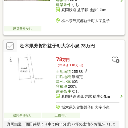
建築条件
なし
真岡鉄道 益子駅 徒歩3.2km
栃木県芳賀郡益子町大字益子
建築条件なし
栃木県芳賀郡益子町大字小泉 78万円
78
万円
（坪単価:1.01万円）
2
土地面積
255.88m
用途地域
無指定
建ぺい率
60%
容積率
200%
建築条件
なし
真岡鉄道 西田井駅 徒歩6.4km
栃木県芳賀郡益子町大字小泉
建築条件なし
上物有り
真岡鐵道 西田井駅より車で約11分 約77坪の土地をお預かりしま