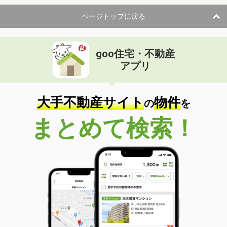
ページトップに戻る
goo住宅・不動産
アプリ
大手不動産サイト
物件
の
を
まとめて検索！