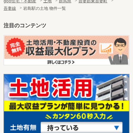
goo住宅・不動産
土地
群馬県
吾妻郡東吾妻町
吾妻線
岩島駅の土地 物件一覧
注目のコンテンツ