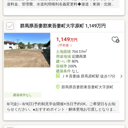
道料金、管理費、水道利用権利名義変更料◆接道：東側・北側◆
現況：更地◆私営水道◆浄化槽◆プロパンガス
群馬県吾妻郡東吾妻町大字原町 1,149万円
1,149
万円
（坪単価:-）
2
土地面積
704.57m
用途地域
近隣商業
建ぺい率
80%
容積率
200%
建築条件
なし
ＪＲ吾妻線 群馬原町駅 徒歩17分
群馬県吾妻郡東吾妻町大字原町
建築条件なし
8/7(金)～8/9(日)予約制見学会開催※当日予約OK。ご希望日をお知
らせください。●おすすめポイント・解体更地お引渡しとなりま
す。・広々213坪の敷地、南東側幅員10ｍの道路、建築所兼無
し。●周辺施設原町小学校まで約650ｍ（徒歩9分）、東吾妻中学
校まで約900m（徒歩12分）ですので通学に便利な立地です。また