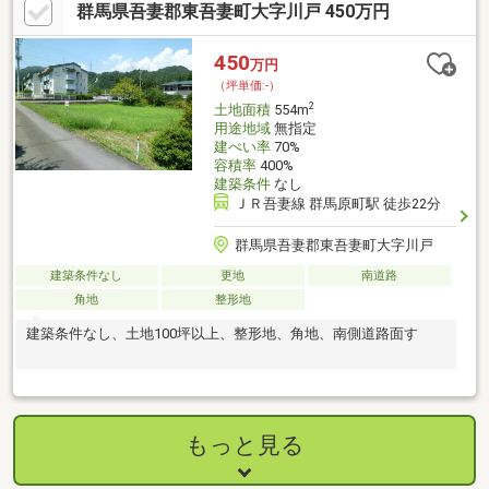
群馬県吾妻郡東吾妻町大字川戸 450万円
周辺にコンビニやスーパーも揃っておりますので、お子様と便利
な暮らしをしたい方は、ぜひ現地をご確認下さい。お好きなメー
カーで建築できますので、お気軽にお問い合わせください。
450
万円
（坪単価:-）
2
土地面積
554m
用途地域
無指定
建ぺい率
70%
容積率
400%
建築条件
なし
ＪＲ吾妻線 群馬原町駅 徒歩22分
群馬県吾妻郡東吾妻町大字川戸
建築条件なし
更地
南道路
角地
整形地
建築条件なし、土地100坪以上、整形地、角地、南側道路面す
もっと見る