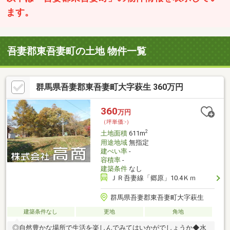
ます。
吾妻郡東吾妻町の土地 物件一覧
群馬県吾妻郡東吾妻町大字萩生 360万円
360
万円
（坪単価:-）
2
土地面積
611m
用途地域
無指定
建ぺい率
-
容積率
-
建築条件
なし
ＪＲ吾妻線「郷原」10.4Ｋｍ
群馬県吾妻郡東吾妻町大字萩生
建築条件なし
更地
角地
◎自然豊かな場所で生活を楽しんでみてはいかがでしょうか◆水