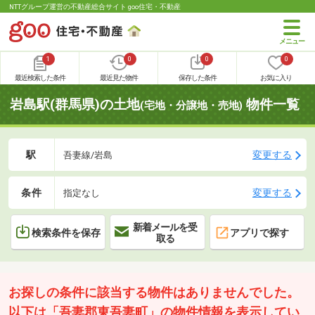
NTTグループ運営の不動産総合サイト goo住宅・不動産
1
0
0
0
最近検索した条件
最近見た物件
保存した条件
お気に入り
岩島駅(群馬県)の土地
物件一覧
(宅地・分譲地・売地)
駅
変更する
吾妻線/岩島
条件
変更する
指定なし
新着メールを受
検索条件を保存
アプリで探す
取る
お探しの条件に該当する物件はありませんでした。
以下は「吾妻郡東吾妻町」の物件情報を表示してい