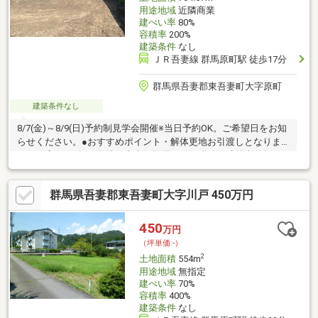
用途地域
近隣商業
建ぺい率
80%
容積率
200%
建築条件
なし
ＪＲ吾妻線 群馬原町駅 徒歩17分
群馬県吾妻郡東吾妻町大字原町
建築条件なし
8/7(金)～8/9(日)予約制見学会開催※当日予約OK。ご希望日をお知
らせください。●おすすめポイント・解体更地お引渡しとなりま
す。・広々213坪の敷地、南東側幅員10ｍの道路、建築所兼無
し。●周辺施設原町小学校まで約650ｍ（徒歩9分）、東吾妻中学
校まで約900m（徒歩12分）ですので通学に便利な立地です。また
群馬県吾妻郡東吾妻町大字川戸 450万円
周辺にコンビニやスーパーも揃っておりますので、お子様と便利
な暮らしをしたい方は、ぜひ現地をご確認下さい。お好きなメー
カーで建築できますので、お気軽にお問い合わせください。
450
万円
（坪単価:-）
2
土地面積
554m
用途地域
無指定
建ぺい率
70%
容積率
400%
建築条件
なし