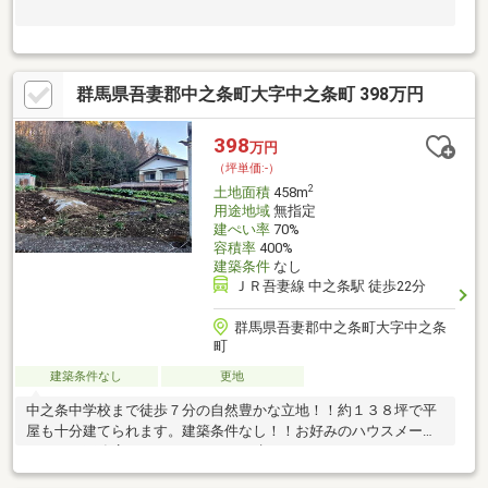
群馬県吾妻郡中之条町大字中之条町 398万円
398
万円
（坪単価:-）
2
土地面積
458m
用途地域
無指定
建ぺい率
70%
容積率
400%
建築条件
なし
ＪＲ吾妻線 中之条駅 徒歩22分
群馬県吾妻郡中之条町大字中之条
町
建築条件なし
更地
中之条中学校まで徒歩７分の自然豊かな立地！！約１３８坪で平
屋も十分建てられます。建築条件なし！！お好みのハウスメーカ
ーさんや工務店さんでマイホームが建てられます。もちろんヒカ
リホームで建築請負も可能です。ご希望の間取りやこだわりをお