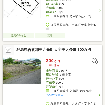
建ぺい率
60%
容積率
200%
建築条件
なし
ＪＲ吾妻線 中之条駅 徒歩17分
群馬県吾妻郡中之条町大字中之条
町
建築条件なし
更地
群馬県吾妻郡中之条町大字中之条町 300万円
300
万円
（坪単価:-）
2
土地面積
330m
用途地域
１種中高
建ぺい率
60%
容積率
200%
建築条件
なし
ＪＲ吾妻線 中之条駅 徒歩26分
その他の交通
群馬県吾妻郡中之条町大字中之条