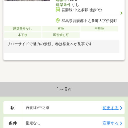
建築条件
なし
吾妻線 中之条駅 徒歩9分
群馬県吾妻郡中之条町大字伊勢町
建築条件なし
更地
平坦地
本下水
即引渡し可
リバーサイドで魅力の景観、春は桜並木が見事です
1～9
件
駅
変更する
吾妻線/中之条
条件
変更する
指定なし