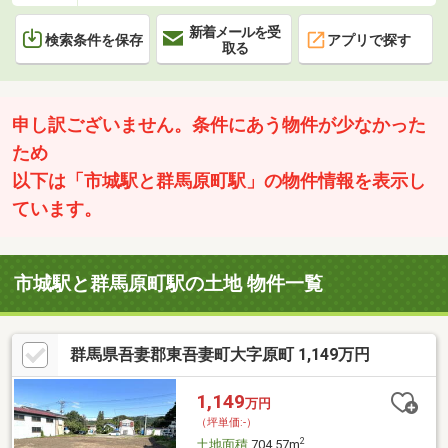
新着メールを受
検索条件を保存
アプリで探す
取る
申し訳ございません。条件にあう物件が少なかった
ため
以下は「市城駅と群馬原町駅」の物件情報を表示し
ています。
市城駅と群馬原町駅の土地 物件一覧
群馬県吾妻郡東吾妻町大字原町 1,149万円
1,149
万円
（坪単価:-）
2
土地面積
704.57m