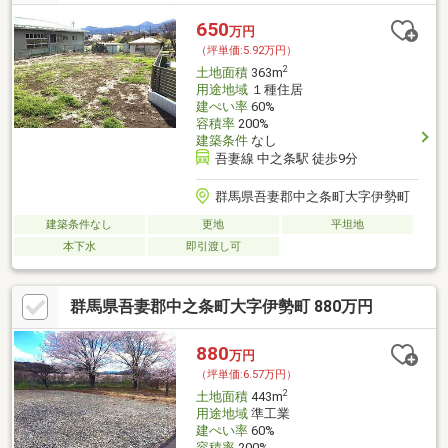
650
万円
（坪単価:5.92万円）
2
土地面積
363m
用途地域
１種住居
建ぺい率
60%
容積率
200%
建築条件
なし
吾妻線 中之条駅 徒歩9分
群馬県吾妻郡中之条町大字伊勢町
建築条件なし
更地
平坦地
本下水
即引渡し可
群馬県吾妻郡中之条町大字伊勢町 880万円
880
万円
（坪単価:6.57万円）
2
土地面積
443m
用途地域
準工業
建ぺい率
60%
容積率
200%