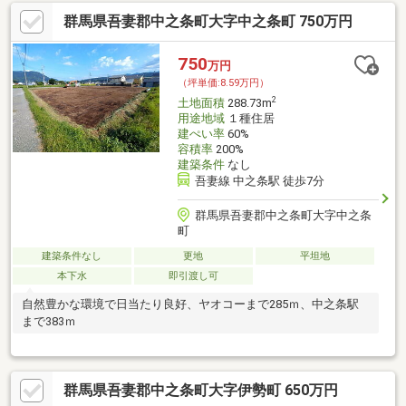
申し付けください。住宅ローンのご相談も承ります！！※現在地
群馬県吾妻郡中之条町大字中之条町 750万円
目が畑の為、農地法５条許可取得が必要になるためお引渡しまで
にお時間を頂戴します。要別途費用
750
万円
（坪単価:8.59万円）
2
土地面積
288.73m
用途地域
１種住居
建ぺい率
60%
容積率
200%
建築条件
なし
吾妻線 中之条駅 徒歩7分
群馬県吾妻郡中之条町大字中之条
町
建築条件なし
更地
平坦地
本下水
即引渡し可
自然豊かな環境で日当たり良好、ヤオコーまで285ｍ、中之条駅
まで383ｍ
群馬県吾妻郡中之条町大字伊勢町 650万円