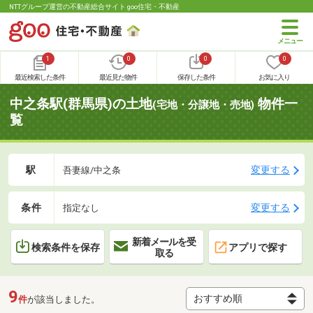
NTTグループ運営の不動産総合サイト goo住宅・不動産
1
0
0
0
最近検索した条件
最近見た物件
保存した条件
お気に入り
中之条駅(群馬県)の土地
物件一
(宅地・分譲地・売地)
覧
駅
変更する
吾妻線/中之条
条件
変更する
指定なし
新着メールを受
検索条件を保存
アプリで探す
取る
9
件
が該当しました。