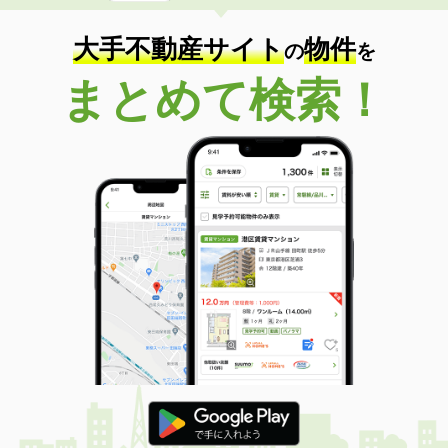
大手不動産サイト
物件
の
を
まとめて検索！