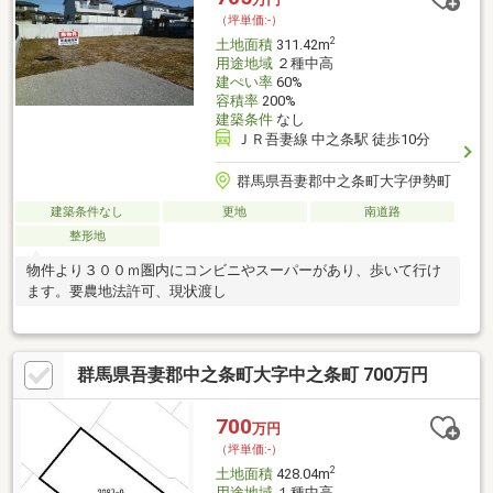
（坪単価:-）
2
土地面積
311.42m
用途地域
２種中高
建ぺい率
60%
容積率
200%
建築条件
なし
ＪＲ吾妻線 中之条駅 徒歩10分
群馬県吾妻郡中之条町大字伊勢町
建築条件なし
更地
南道路
整形地
物件より３００ｍ圏内にコンビニやスーパーがあり、歩いて行け
ます。要農地法許可、現状渡し
群馬県吾妻郡中之条町大字中之条町 700万円
700
万円
（坪単価:-）
2
土地面積
428.04m
用途地域
１種中高