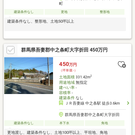
町
建築条件なし
更地
整形地
建築条件なし、整形地、土地50坪以上
群馬県吾妻郡中之条町大字折田 450万円
450
万円
（坪単価:-）
2
土地面積
331.42m
用途地域
無指定
建ぺい率
-
容積率
-
建築条件
なし
ＪＲ吾妻線 中之条駅 徒歩3.6km
群馬県吾妻郡中之条町大字折田
建築条件なし
本下水
角地
更地渡し、建築条件なし、土地100坪以上、平坦地、角地