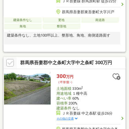
ＪＲ吾妻線 群馬原町駅 徒歩22分
群馬県吾妻郡東吾妻町大字川戸
建築条件なし
更地
南道路
角地
整形地
建築条件なし、土地100坪以上、整形地、角地、南側道路面す
群馬県吾妻郡中之条町大字中之条町 300万円
300
万円
（坪単価:-）
2
土地面積
330m
用途地域
１種中高
建ぺい率
60%
容積率
200%
建築条件
なし
ＪＲ吾妻線 中之条駅 徒歩26分
その他の交通