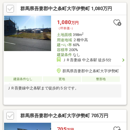
群馬県吾妻郡中之条町大字伊勢町 1,080万円
1,080
万円
（坪単価:-）
2
土地面積
398m
用途地域
２種中高
建ぺい率
60%
容積率
200%
建築条件
なし
ＪＲ吾妻線 中之条駅 徒歩5分
群馬県吾妻郡中之条町大字伊勢町
建築条件なし
更地
整形地
ＪＲ吾妻線中之条駅まで徒歩約５分です。
群馬県吾妻郡中之条町大字伊勢町 705万円
705
万円