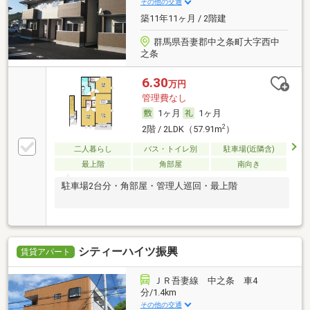
その他の交通
築11年11ヶ月 / 2階建
群馬県吾妻郡中之条町大字西中
之条
6.30
万円
管理費なし
1ヶ月
1ヶ月
2
2階 / 2LDK（57.91m
）
二人暮らし
バス・トイレ別
駐車場(近隣含)
最上階
角部屋
南向き
駐車場2台分・角部屋・管理人巡回・最上階
シティーハイツ振興
賃貸アパート
ＪＲ吾妻線 中之条 車4
分/1.4km
その他の交通