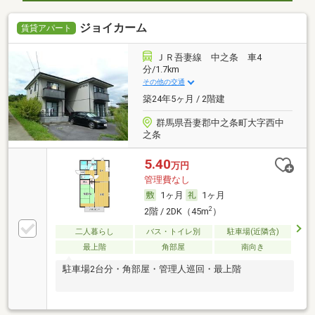
ジョイカーム
賃貸アパート
ＪＲ吾妻線 中之条 車4
分/1.7km
その他の交通
築24年5ヶ月 / 2階建
群馬県吾妻郡中之条町大字西中
之条
5.40
万円
管理費なし
1ヶ月
1ヶ月
2
2階 / 2DK（45m
）
二人暮らし
バス・トイレ別
駐車場(近隣含)
最上階
角部屋
南向き
駐車場2台分・角部屋・管理人巡回・最上階