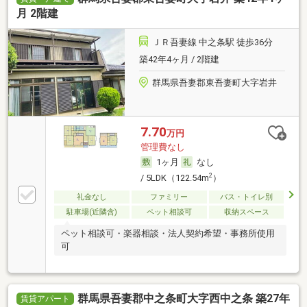
月 2階建
ＪＲ吾妻線 中之条駅 徒歩36分
築42年4ヶ月 / 2階建
群馬県吾妻郡東吾妻町大字岩井
7.70
万円
管理費なし
1ヶ月
なし
2
/ 5LDK（122.54m
）
礼金なし
ファミリー
バス・トイレ別
駐車場(近隣含)
ペット相談可
収納スペース
ペット相談可・楽器相談・法人契約希望・事務所使用
可
群馬県吾妻郡中之条町大字西中之条 築27年
賃貸アパート