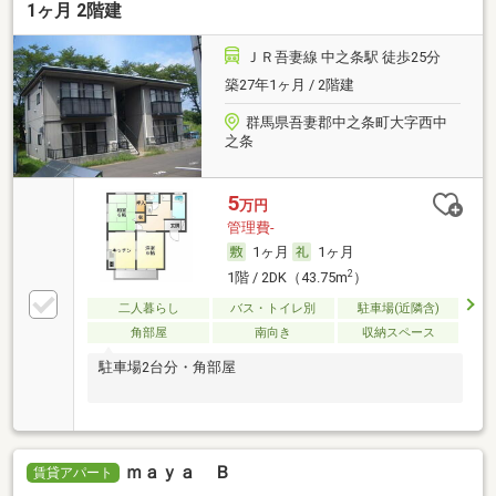
1ヶ月 2階建
ＪＲ吾妻線 中之条駅 徒歩25分
築27年1ヶ月 / 2階建
群馬県吾妻郡中之条町大字西中
之条
5
万円
管理費-
1ヶ月
1ヶ月
2
1階 / 2DK（43.75m
）
二人暮らし
バス・トイレ別
駐車場(近隣含)
角部屋
南向き
収納スペース
駐車場2台分・角部屋
ｍａｙａ Ｂ
賃貸アパート