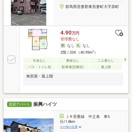
群馬県吾妻郡東吾妻町大字原町
4.90
万円
管理費なし
なし
なし
2
2階 / 2DK（40.99m
）
礼金なし
敷金なし
二人暮らし
バス・トイレ別
駐車場(近隣含)
最上階
角部屋・最上階
振興ハイツ
賃貸アパート
ＪＲ吾妻線 中之条 車5
分/1.8km
その他の交通