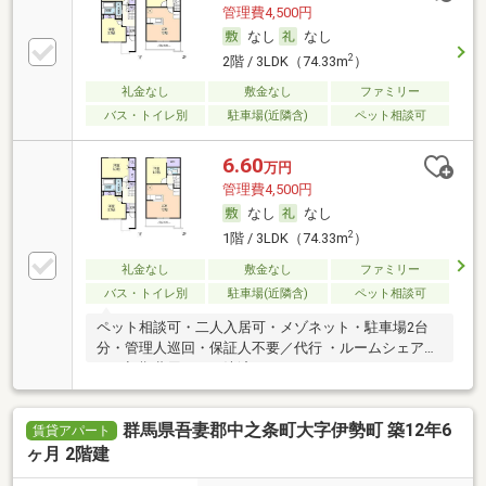
管理費4,500円
なし
なし
2
2階 / 3LDK（74.33m
）
礼金なし
敷金なし
ファミリー
バス・トイレ別
駐車場(近隣含)
ペット相談可
6.60
万円
管理費4,500円
なし
なし
2
1階 / 3LDK（74.33m
）
礼金なし
敷金なし
ファミリー
バス・トイレ別
駐車場(近隣含)
ペット相談可
ペット相談可・二人入居可・メゾネット・駐車場2台
分・管理人巡回・保証人不要／代行 ・ルームシェア
可・初期費用カード決済可
群馬県吾妻郡中之条町大字伊勢町 築12年6
賃貸アパート
ヶ月 2階建