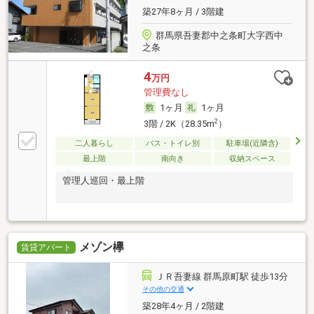
築27年8ヶ月 / 3階建
群馬県吾妻郡中之条町大字西中
之条
4
万円
管理費なし
1ヶ月
1ヶ月
2
3階 / 2K（28.35m
）
二人暮らし
バス・トイレ別
駐車場(近隣含)
最上階
南向き
収納スペース
管理人巡回・最上階
メゾン欅
賃貸アパート
ＪＲ吾妻線 群馬原町駅 徒歩13分
その他の交通
築28年4ヶ月 / 2階建