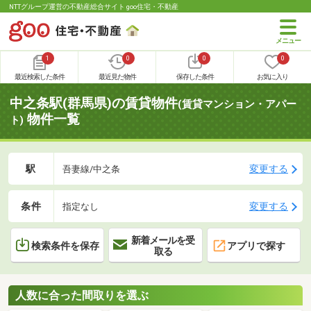
NTTグループ運営の不動産総合サイト goo住宅・不動産
1
0
0
0
最近検索した条件
最近見た物件
保存した条件
お気に入り
中之条駅(群馬県)の賃貸物件
(賃貸マンション・アパー
物件一覧
ト)
駅
変更する
吾妻線/中之条
条件
変更する
指定なし
新着メールを受
検索条件を保存
アプリで探す
取る
人数に合った間取りを選ぶ