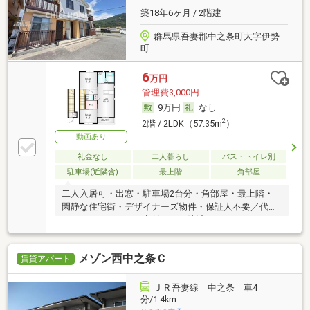
築18年6ヶ月 / 2階建
群馬県吾妻郡中之条町大字伊勢
町
6
万円
管理費3,000円
9万円
なし
2
2階 / 2LDK（57.35m
）
動画あり
礼金なし
二人暮らし
バス・トイレ別
駐車場(近隣含)
最上階
角部屋
二人入居可・出窓・駐車場2台分・角部屋・最上階・
閑静な住宅街・デザイナーズ物件・保証人不要／代行
・ルームシェア可・家賃カード決済可
メゾン西中之条Ｃ
賃貸アパート
ＪＲ吾妻線 中之条 車4
分/1.4km