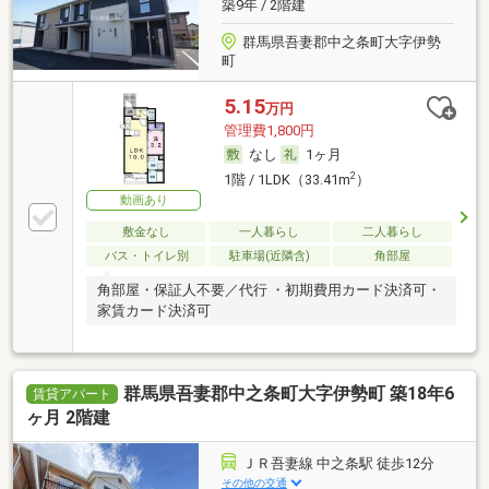
築9年 / 2階建
群馬県吾妻郡中之条町大字伊勢
町
5.15
万円
管理費1,800円
なし
1ヶ月
2
1階 / 1LDK（33.41m
）
動画あり
敷金なし
一人暮らし
二人暮らし
バス・トイレ別
駐車場(近隣含)
角部屋
角部屋・保証人不要／代行 ・初期費用カード決済可・
家賃カード決済可
群馬県吾妻郡中之条町大字伊勢町 築18年6
賃貸アパート
ヶ月 2階建
ＪＲ吾妻線 中之条駅 徒歩12分
その他の交通