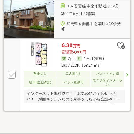
ＪＲ吾妻線 中之条駅 徒歩14分
築11年6ヶ月 / 2階建
群馬県吾妻郡中之条町大字伊勢
町
6.30
万円
管理費4,880円
なし
1ヶ月(実費)
2
2階 / 2LDK（58.21m
）
敷金なし
二人暮らし
バス・トイレ別
モニタ付インターホ
駐車場(近隣含)
ペット相談可
ン
インターネット無料物件！！お気軽にお問合せ下さ
い！！対面キッチンなので家事をしながら会話やＴＶ
を楽しめます☆インターホンはカメラ付！急な来客も
室内から確認出来て安心です