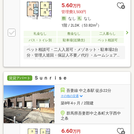
5.60
万円
管理費3,500円
なし
なし
2
1階 / 2LDK（53.82m
）
礼金なし
敷金なし
二人暮らし
バス・トイレ別
駐車場(近隣含)
ペット相談可
ペット相談可・二人入居可・メゾネット・駐車場2台
分・管理人巡回・保証人不要／代行 ・ルームシェア
可・初期費用カード決済可
Ｓｕｎｒｉｓｅ
賃貸アパート
吾妻線 中之条駅 徒歩22分
その他の交通
築8年4ヶ月 / 2階建
群馬県吾妻郡中之条町大字西中
之条
6.60
万円