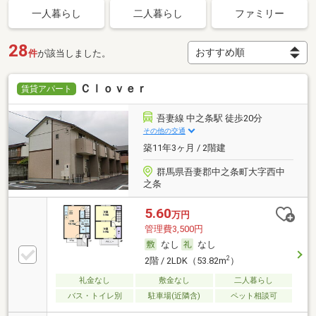
一人暮らし
二人暮らし
ファミリー
28
件
が該当しました。
Ｃｌｏｖｅｒ
賃貸アパート
吾妻線 中之条駅 徒歩20分
その他の交通
築11年3ヶ月 / 2階建
群馬県吾妻郡中之条町大字西中
之条
5.60
万円
管理費3,500円
なし
なし
2
2階 / 2LDK（53.82m
）
礼金なし
敷金なし
二人暮らし
バス・トイレ別
駐車場(近隣含)
ペット相談可