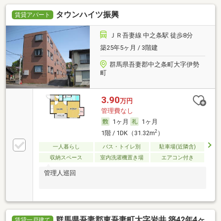
タウンハイツ振興
賃貸アパート
ＪＲ吾妻線 中之条駅 徒歩8分
築25年5ヶ月 / 3階建
群馬県吾妻郡中之条町大字伊勢
町
3.90
万円
管理費なし
1ヶ月
1ヶ月
2
1階 / 1DK（31.32m
）
一人暮らし
バス・トイレ別
駐車場(近隣含)
収納スペース
室内洗濯機置き場
エアコン付き
管理人巡回
群馬県吾妻郡東吾妻町大字岩井 築42年4ヶ
賃貸一戸建て