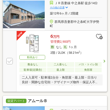
ＪＲ吾妻線 中之条駅 徒歩14分
その他の交通
築12年6ヶ月 / 2階建
群馬県吾妻郡中之条町大字伊勢
町
6
万円
管理費2,900円
なし
1ヶ月
2
2階 / 2LDK（58.21m
）
動画あり
敷金なし
二人暮らし
バス・トイレ別
駐車場(近隣含)
最上階
角部屋
二人入居可・駐車場2台分・角部屋・最上階・日当り
良好・閑静な住宅街・デザイナーズ物件・保証人不要
／代行 ・初期費用カード決済可・家賃カード決済可
アムールＢ
賃貸アパート