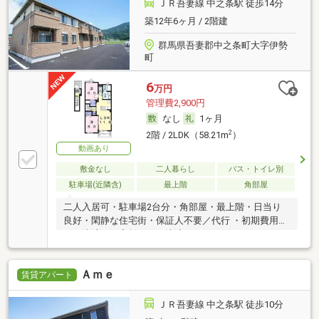
ＪＲ吾妻線 中之条駅 徒歩14分
築12年6ヶ月 / 2階建
群馬県吾妻郡中之条町大字伊勢
町
6
万円
管理費2,900円
なし
1ヶ月
2
2階 / 2LDK（58.21m
）
動画あり
敷金なし
二人暮らし
バス・トイレ別
駐車場(近隣含)
最上階
角部屋
二人入居可・駐車場2台分・角部屋・最上階・日当り
良好・閑静な住宅街・保証人不要／代行 ・初期費用カ
ード決済可・家賃カード決済可
Ａｍｅ
賃貸アパート
ＪＲ吾妻線 中之条駅 徒歩10分