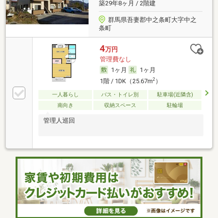
築29年8ヶ月 / 2階建
群馬県吾妻郡中之条町大字中之
条町
4
万円
管理費なし
1ヶ月
1ヶ月
2
1階 / 1DK（25.67m
）
一人暮らし
バス・トイレ別
駐車場(近隣含)
南向き
収納スペース
駐輪場
管理人巡回