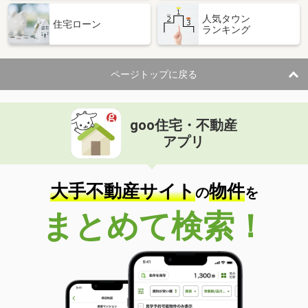
人気タウン
住宅ローン
ランキング
ページトップに戻る
goo住宅・不動産
アプリ
大手不動産サイト
物件
の
を
まとめて検索！