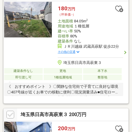
180
万円
（坪単価:-）
2
土地面積
84.05m
用途地域
１種低層
建ぺい率
50%
容積率
80%
建築条件
なし
ＪＲ川越線 武蔵高萩駅 徒歩22分
その他の交通
埼玉県日高市高萩東３
建築条件なし
更地
本下水
即引渡し可
1種低層地域
整形地
《 おすすめポイント 》〇閑静な住宅街で子育てに良好な環境
〇407号線が近くお車での移動に便利〇現況測量済み■住宅ローン
に自信あり！センチュリー21安藤建設なら提携銀行にて住宅ロー
ン金利の大幅優遇がございます。【他社さまで住宅ローンを組め
なかった方も是非ご相談ください】■『住宅FPツール』を使用し
埼玉県日高市高萩東３ 200万円
た１０分でできる資金計画シミュレーション無料
200
万円