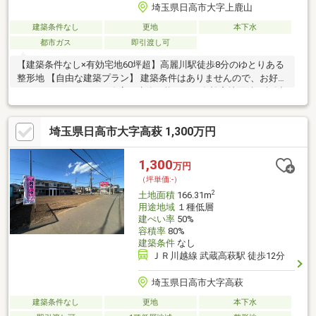
埼玉県日高市大字上鹿山
建築条件なし
更地
本下水
都市ガス
即引渡し可
【建築条件なし×有効宅地60坪超】高麗川駅徒歩8分のゆとりある
整形地 【自由な建築プラン】 建築条件はありませんので、お好き
なハウスメーカーや工務店で建築可能です。有効宅地面積60坪以
上の広さがあり、平屋の建築にも適しています。 【陽当り＆プラ
イバシー良好】 南側に高層建物がなく陽当り良好。協定道路を通
埼玉県日高市大字高萩 1,300万円
るアプローチのため、関係者以外の出入りがなくプライバシーや
お子様の安全面も安心です。 【快適な周辺環境】 間口約7.5mで
車の出し入れもスムーズ。駅徒歩8分の立地に加え、お買い物施設
1,300
万円
が徒歩圏内と生活利便性も揃っています。
（坪単価:-）
2
土地面積
166.31m
用途地域
１種低層
建ぺい率
50%
容積率
80%
建築条件
なし
ＪＲ川越線 武蔵高萩駅 徒歩12分
埼玉県日高市大字高萩
建築条件なし
更地
本下水