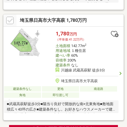
メーカーで建築可能！土地正味145坪の広大な三方角地。平屋や
ガレージハウスなど、こだわりのプランが実現します。◆全方位
に陽光が降り注ぐ三方角地。約145坪の敷地は家庭菜園やドッグ
埼玉県日高市大字高萩 1,780万円
ランにも最適。周辺施設も充実した住環境です。■当日のご見学
も承れます。お気軽にお問合せ下さい。詳しい資料のご請求・物
件見学のご依頼はページ内の【資料請求】・【電話で問い合わ
1,780
万円
せ】ボタンよりお進みください
（坪単価:41.22万円）
2
土地面積
142.77m
用途地域
１種住居
建ぺい率
60%
容積率
200%
建築条件
なし
川越線 武蔵高萩駅 徒歩3分
埼玉県日高市大字高萩
建築条件なし
更地
南道路
角地
即引渡し可
■武蔵高萩駅徒歩3分■陽当り良好で開放的な南×北東角地■敷地面
積広々43坪の広さ■建築条件なし。お好きなハウスメーカーで建
築可能■子育てファミリーに安心な小学校まで徒歩5分