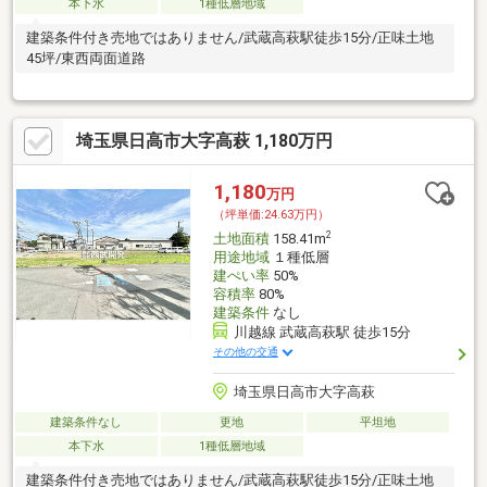
本下水
1種低層地域
建築条件付き売地ではありません/武蔵高萩駅徒歩15分/正味土地
45坪/東西両面道路
埼玉県日高市大字高萩 1,180万円
1,180
万円
（坪単価:24.63万円）
2
土地面積
158.41m
用途地域
１種低層
建ぺい率
50%
容積率
80%
建築条件
なし
川越線 武蔵高萩駅 徒歩15分
その他の交通
埼玉県日高市大字高萩
建築条件なし
更地
平坦地
本下水
1種低層地域
建築条件付き売地ではありません/武蔵高萩駅徒歩15分/正味土地