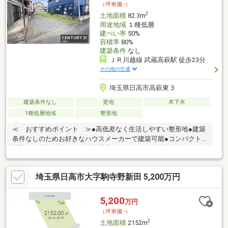
（坪単価:-）
2
土地面積
82.3m
用途地域
１種低層
建ぺい率
50%
容積率
80%
建築条件
なし
ＪＲ川越線 武蔵高萩駅 徒歩23分
その他の交通
埼玉県日高市高萩東３
建築条件なし
更地
本下水
1種低層地域
整形地
≪ おすすめポイント ≫●高低差なく生活しやすい整形地●建築
条件なしのためお好きなハウスメーカーで建築可能●コンパクト
間取をお考えの方に≪ 周辺環境 ≫ベイシア 徒歩19分ローソ
ン 徒歩15分セキ薬局 徒歩15分
埼玉県日高市大字駒寺野新田 5,200万円
5,200
万円
（坪単価:-）
2
土地面積
2152m