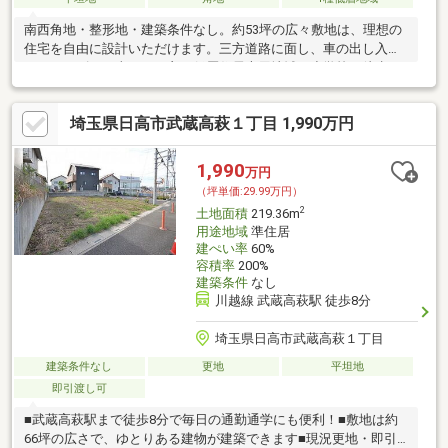
南西角地・整形地・建築条件なし。約53坪の広々敷地は、理想の
住宅を自由に設計いただけます。三方道路に面し、車の出し入れ
もスムーズ。日当たりの良い低層住居専用地域、小学校も徒歩10
分以内の立地です。
埼玉県日高市武蔵高萩１丁目 1,990万円
1,990
万円
（坪単価:29.99万円）
2
土地面積
219.36m
用途地域
準住居
建ぺい率
60%
容積率
200%
建築条件
なし
川越線 武蔵高萩駅 徒歩8分
埼玉県日高市武蔵高萩１丁目
建築条件なし
更地
平坦地
即引渡し可
■武蔵高萩駅まで徒歩8分で毎日の通勤通学にも便利！■敷地は約
66坪の広さで、ゆとりある建物が建築できます■現況更地・即引