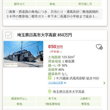
都市ガス
角地
即引渡し可
〇南東・西道路の角地につき、日当たり・通風良好〇敷地面積約
３８坪の整形地〇都市ガス・本下水〇高麗川小学校まで徒歩１１
分、高麗川中学校まで約３分の立地〇建築条件はございません。
お好きなハウスメーカーで建築可能
埼玉県日高市大字高萩 850万円
850
万円
（坪単価:-）
2
土地面積
125.52m
用途地域
１種低層
建ぺい率
50%
容積率
80%
建築条件
なし
ＪＲ川越線 武蔵高萩駅 徒歩10分
その他の交通
埼玉県日高市大字高萩
建築条件なし
本下水
上物有り
角地
1種低層地域
整形地