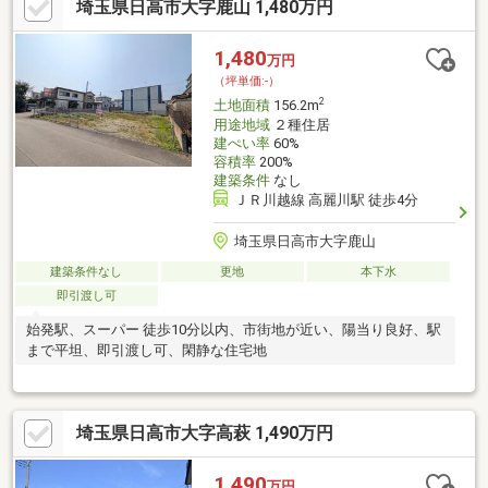
埼玉県日高市大字鹿山 1,480万円
1,480
万円
（坪単価:-）
2
土地面積
156.2m
用途地域
２種住居
建ぺい率
60%
容積率
200%
建築条件
なし
ＪＲ川越線 高麗川駅 徒歩4分
埼玉県日高市大字鹿山
建築条件なし
更地
本下水
即引渡し可
始発駅、スーパー 徒歩10分以内、市街地が近い、陽当り良好、駅
まで平坦、即引渡し可、閑静な住宅地
埼玉県日高市大字高萩 1,490万円
1,490
万円