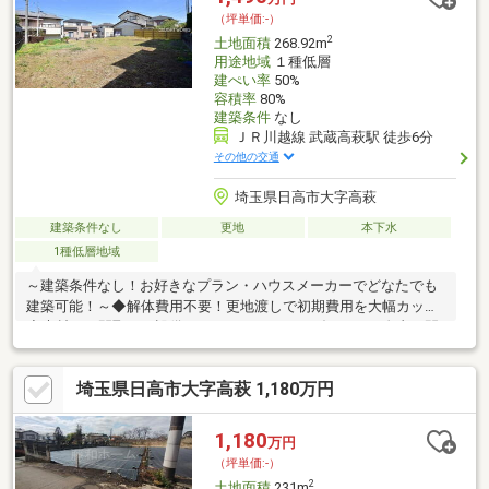
（坪単価:-）
2
土地面積
268.92m
用途地域
１種低層
建ぺい率
50%
容積率
80%
建築条件
なし
ＪＲ川越線 武蔵高萩駅 徒歩6分
その他の交通
埼玉県日高市大字高萩
建築条件なし
更地
本下水
1種低層地域
～建築条件なし！お好きなプラン・ハウスメーカーでどなたでも
建築可能！～◆解体費用不要！更地渡しで初期費用を大幅カット
◆素材から間取り・設備まで、すべてがオーダーメイド自由な間
取り・お好みの建築会社で夢のマイホーム♪ランドリースペースや
WIC・畳スペースなど『憧れ』をカタチに！◆通勤通学、休日の
埼玉県日高市大字高萩 1,180万円
お出かけもラクラク♪JR川越線 武州高萩駅 徒歩約6分◆駅近の
利便と、閑静な住環境を両立！◆パパ・ママ安心！お子様も無理
なく通える住環境高萩小＆中まで徒歩3分圏内！日高市高萩建築条
1,180
万円
件なし売地のお問い合わせは【0120-727-478】までお電話くださ
（坪単価:-）
い！
2
土地面積
231m