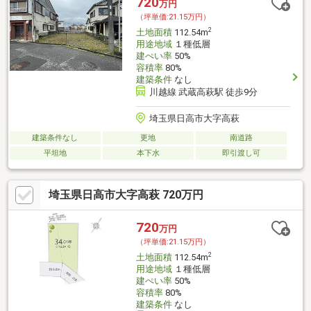
720
万円
（坪単価:21.15万円）
2
土地面積
112.54m
用途地域
１種低層
建ぺい率
50%
容積率
80%
建築条件
なし
川越線 武蔵高萩駅 徒歩9分
埼玉県日高市大字高萩
建築条件なし
更地
南道路
平坦地
本下水
即引渡し可
埼玉県日高市大字高萩 720万円
720
万円
（坪単価:21.15万円）
2
土地面積
112.54m
用途地域
１種低層
建ぺい率
50%
容積率
80%
建築条件
なし