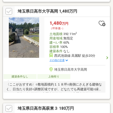
ｍ）・フレンド認定こども園（1800ｍ）・市役所高麗出張所
（2400ｍ）・武蔵台病院（1100ｍ）・マミーマート飯能武蔵丘店
埼玉県日高市大字高岡 1,480万円
（3500ｍ）・ローソン日高高麗店（1500ｍ）・巾着田（1600ｍ）
1,480
万円
（坪単価:-）
2
土地面積
392.11m
用途地域
無指定
建ぺい率
60%
容積率
100%
建築条件
なし
西武池袋線 高麗駅 徒歩20分
その他の交通
埼玉県日高市大字高岡
建築条件なし
上物有り
〈ここがおすすめ〉○敷地面積約１１８坪○南側にさえぎる建物な
く、日当たり良好○調整区域ですが、どなたでも再建築可能○緑豊
かな住環境＜生活施設＞高麗小学校(約950ｍ)高麗中学校(約1600
ｍ)高麗保育所(約1100ｍ)オザム高麗川店(約2300ｍ)生鮮市場TOP
高麗川店(約2500ｍ)岡村記念クリニック(約1100ｍ)市役所高麗出
埼玉県日高市高萩東３ 180万円
張所(約3600ｍ)高麗神社(約1600ｍ)