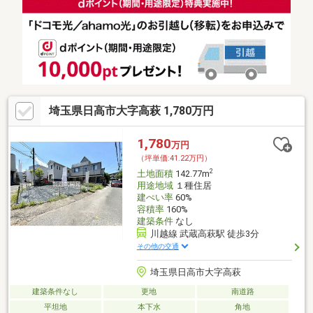
埼玉県日高市大字高萩 1,780万円
1,780
万円
（坪単価:41.22万円）
2
土地面積
142.77m
用途地域
１種住居
建ぺい率
60%
容積率
160%
建築条件
なし
川越線 武蔵高萩駅 徒歩3分
その他の交通
埼玉県日高市大字高萩
建築条件なし
更地
南道路
平坦地
本下水
角地