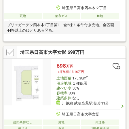
埼玉県日高市四本木２丁目
更地
都市ガス
角地
ブリエガーデン四本木2丁目第1 全2棟！条件付き売地。全区画
44坪以上のゆとりある区画。
埼玉県日高市大字女影 698万円
698
万円
（坪単価:13.16万円）
2
土地面積
175.38m
用途地域
１種低層
建ぺい率
50%
容積率
80%
建築条件
なし
川越線 武蔵高萩駅 徒歩11分
埼玉県日高市大字女影
建築条件なし
更地
南道路
平坦地
角地
1種低層地域