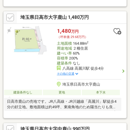
分 スーパー徒歩4分
埼玉県日高市大字鹿山 1,480万円
1,480
万円
（坪単価:29.68万円）
2
土地面積
164.88m
用途地域
２種住居
建ぺい率
60%
容積率
200%
建築条件
なし
八高線 高麗川駅 徒歩4分
その他の交通
埼玉県日高市大字鹿山
建築条件なし
更地
本下水
日高市鹿山の売地です。JR八高線・JR川越線「高麗川」駅徒歩4
分の好立地。敷地面積は約49坪、東南角地のため陽当たりも良好
です。建築条件はございませんのでお好きなハウスメーカーで建
築いただけます。
埼玉県日高市大字中鹿山 990万円