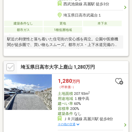
西武池袋線 高麗駅 徒歩3分
埼玉県日高市武蔵台１
建築条件なし
更地
本下水
都市ガス
1種低層地域
駅近の利便性と落ち着いた住宅街の安心感を両立。公園や医療機
関が徒歩圏で、買い物もスムーズ。都市ガス・上下水道完備の整
ったインフラで、南東向きの明るい整形地148.86㎡に自由設計で
家事動線や収納重視の住まいを実現できます。
埼玉県日高市大字上鹿山 1,280万円
1,280
万円
（坪単価:-）
2
土地面積
207.93m
用途地域
１種中高
建ぺい率
60%
容積率
200%
建築条件
なし
ＪＲ川越線 高麗川駅 徒歩8分
その他の交通