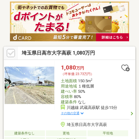
埼玉県日高市大字高萩 1,080万円
1,080
万円
（坪単価:23.73万円）
2
土地面積
150.5m
用途地域
１種低層
建ぺい率
50%
容積率
80%
建築条件
なし
川越線 武蔵高萩駅 徒歩15分
その他の交通
埼玉県日高市大字高萩
建築条件なし
更地
平坦地