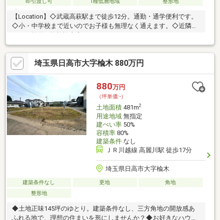
即引渡し可
1種低層地域
整形地
【Location】◇武蔵高萩駅まで徒歩12分。通勤・通学便利です。
◇小・中学校まで近いのでお子様も無理なく通えます。◇近隣ス
ーパー等買い物施設充実！！
埼玉県日高市大字楡木 880万円
880
万円
（坪単価:-）
2
土地面積
481m
用途地域
無指定
建ぺい率
50%
容積率
80%
建築条件
なし
ＪＲ川越線 高麗川駅 徒歩17分
埼玉県日高市大字楡木
建築条件なし
更地
角地
整形地
◆土地正味145坪のゆとり。建築条件なし、三方角地の開放感あ
ふれる地で、理想の住まいを形にしませんか？◆お好きなハウス