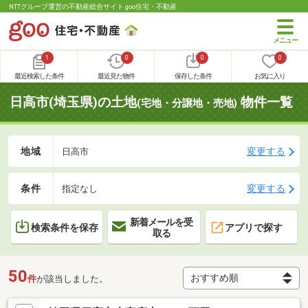
NTTグループ運営の不動産総合サイト goo住宅・不動産
1
0
0
0
最近検索した条件
最近見た物件
保存した条件
お気に入り
日高市(埼玉県)の土地
物件一覧
(宅地・分譲地・売地)
地域
変更する
日高市
条件
変更する
指定なし
新着メールを受
検索条件を保存
アプリで探す
取る
50
件
が該当しました。