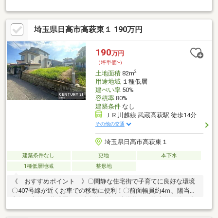
り周辺施設充実！資金計画や住宅ローン審査などのじっくり相談
や、現地集合現地解散のサクッと見学などご希望に合わせたご案
内が可能です！価格相談・ヤマダポイント・家具家電特別割引な
埼玉県日高市高萩東１ 190万円
どお得な情報盛りだくさん♪
190
万円
（坪単価:-）
2
土地面積
82m
用途地域
１種低層
建ぺい率
50%
容積率
80%
建築条件
なし
ＪＲ川越線 武蔵高萩駅 徒歩14分
その他の交通
埼玉県日高市高萩東１
建築条件なし
更地
本下水
1種低層地域
整形地
《 おすすめポイント 》〇閑静な住宅街で子育てに良好な環境
〇407号線が近くお車での移動に便利！〇前面幅員約4ｍ、陽当り
良好な立地・幼稚園 徒歩約１分・小学校 徒歩約20分・中
学校 徒歩約32分・スーパー 徒歩約16分・コンビニ 徒歩約