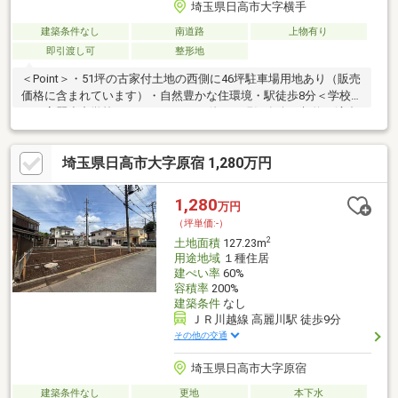
埼玉県日高市大字横手
建築条件なし
南道路
上物有り
即引渡し可
整形地
＜Point＞・51坪の古家付土地の西側に46坪駐車場用地あり（販売
価格に含まれています）・自然豊かな住環境・駅徒歩8分＜学校
＞・高麗小中学校（3900ｍ）＜その他＞・現況有姿・契約不適合
責任免責・境界非明示・適合証明取得により再建築可（敷地部
分）・３４条１２号開発許可取得により住宅建築可（駐車場部
埼玉県日高市大字原宿 1,280万円
分）
1,280
万円
（坪単価:-）
2
土地面積
127.23m
用途地域
１種住居
建ぺい率
60%
容積率
200%
建築条件
なし
ＪＲ川越線 高麗川駅 徒歩9分
その他の交通
埼玉県日高市大字原宿
建築条件なし
更地
本下水