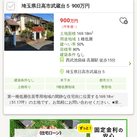
10分・駅 徒歩約14分■住宅ローンに自信あり！センチュ
埼玉県日高市武蔵台５ 900万円
リー21安藤建設なら提携銀行にて住宅ローン金利の大幅優遇がご
ざいます。【他社さまで住宅ローンを組めなかった方も是非ご相
談ください】■『住宅FPツール』を使用した１０分でできる資金
900
万円
計画シミュレーション無料
（坪単価:-）
2
土地面積
169.18m
用途地域
１種低層
建ぺい率
50%
容積率
80%
建築条件
なし
西武池袋線 高麗駅 徒歩15分
埼玉県日高市武蔵台５
建築条件なし
本下水
都市ガス
上物有り
1種低層地域
整形地
第一種低層住居専用地域の閑静な住宅街に位置する169.18㎡
（51.17坪）の土地です。お気軽にお問い合わせください。■東急
こま武蔵台旧分譲地内■建築条件なし/整形地■コンビニ徒歩3分圏
内■小・中学校 徒歩5分圏内■中古戸建としてもご検討可能です