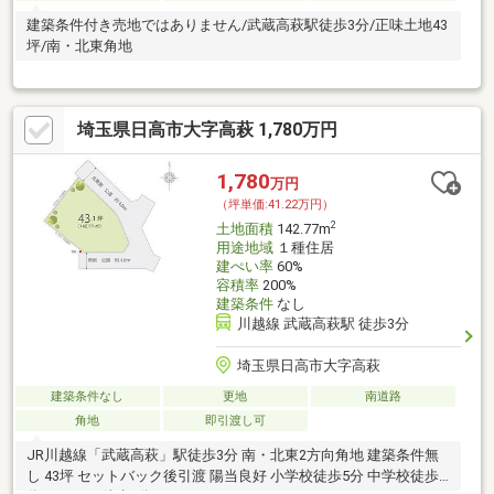
建築条件付き売地ではありません/武蔵高萩駅徒歩3分/正味土地43
坪/南・北東角地
埼玉県日高市大字高萩 1,780万円
1,780
万円
（坪単価:41.22万円）
2
土地面積
142.77m
用途地域
１種住居
建ぺい率
60%
容積率
200%
建築条件
なし
川越線 武蔵高萩駅 徒歩3分
埼玉県日高市大字高萩
建築条件なし
更地
南道路
角地
即引渡し可
JR川越線「武蔵高萩」駅徒歩3分 南・北東2方向角地 建築条件無
し 43坪 セットバック後引渡 陽当良好 小学校徒歩5分 中学校徒歩5