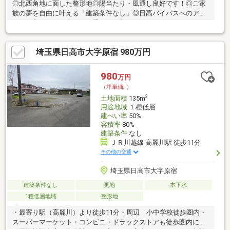
◎北西角地に面した整形地◎陽当たり・風通し良好です！◎ご家
族の夢を自由に叶える「建築条件なし」◎日高バイパスへのアク
セスも良いので、車によく乗られる方にもオススメです♪
埼玉県日高市大字原宿 980万円
980
万円
（坪単価:-）
2
土地面積
135m
用途地域
１種低層
建ぺい率
50%
容積率
80%
建築条件
なし
ＪＲ川越線 高麗川駅 徒歩11分
その他の交通
埼玉県日高市大字原宿
建築条件なし
更地
本下水
1種低層地域
整形地
・最寄り駅（高麗川）より徒歩11分・周辺 小中学校徒歩圏内・
スーパーマーケット・コンビニ・ドラックストアも徒歩圏内にあ