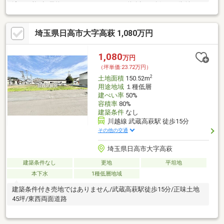
渡し可能■幅員約14mのゆったりとした道路幅を確保した街並み
埼玉県日高市大字高萩 1,080万円
1,080
万円
（坪単価:23.72万円）
2
土地面積
150.52m
用途地域
１種低層
建ぺい率
50%
容積率
80%
建築条件
なし
川越線 武蔵高萩駅 徒歩15分
その他の交通
埼玉県日高市大字高萩
建築条件なし
更地
平坦地
本下水
1種低層地域
建築条件付き売地ではありません/武蔵高萩駅徒歩15分/正味土地
45坪/東西両面道路