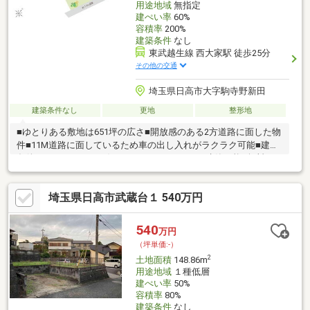
用途地域
無指定
建ぺい率
60%
容積率
200%
建築条件
なし
東武越生線 西大家駅 徒歩25分
その他の交通
埼玉県日高市大字駒寺野新田
建築条件なし
更地
整形地
■ゆとりある敷地は651坪の広さ■開放感のある2方道路に面した物
件■11M道路に面しているため車の出し入れがラクラク可能■建築
条件はありません、お好きなハウスメーカーで建築可能■無料で
「詳細資料」をお渡ししております！・仕事や育児・育児で忙し
い方に、すぐにお届け致します！電話・メールOK！
埼玉県日高市武蔵台１ 540万円
540
万円
（坪単価:-）
2
土地面積
148.86m
用途地域
１種低層
建ぺい率
50%
容積率
80%
建築条件
なし