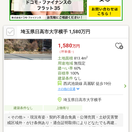
埼玉県日高市大字横手 1,580万円
1,580
万円
（坪単価:-）
2
土地面積
813.4m
用途地域
無指定
建ぺい率
60%
容積率
100%
建築条件
なし
西武池袋線 高麗駅 徒歩19分
その他の交通
埼玉県日高市大字横手
建築条件なし
上物有り
＜その他＞・現況有姿・契約不適合免責・公簿売買・土砂災害警
戒区域外・がけ条例あり・適合証明取得によりどなたでも再建築
可能＜生活施設＞・高麗小中学校（3000ｍ）・高麗保育所（2500