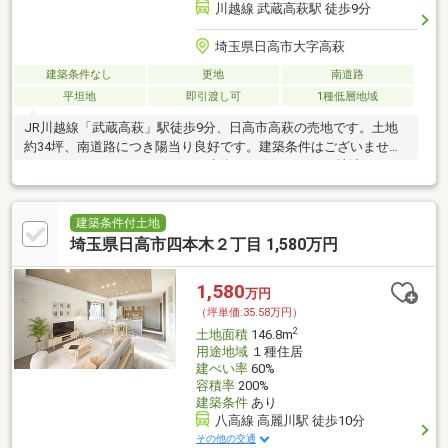
川越線 武蔵高萩駅 徒歩9分
埼玉県日高市大字高萩
建築条件なし
更地
南道路
平坦地
即引渡し可
1種低層地域
JR川越線「武蔵高萩」駅徒歩9分、日高市高萩の売地です。土地
約34坪、南道路につき陽当り良好です。建築条件はございません
のでお好きなハウスメーカーで建築いただけます。更地渡しです
ぐに建築開始が可能。
建築条件付土地
埼玉県日高市四本木２丁目 1,580万円
1,580
万円
（坪単価:35.58万円）
2
土地面積
146.8m
用途地域
１種住居
建ぺい率
60%
容積率
200%
建築条件
あり
八高線 高麗川駅 徒歩10分
その他の交通