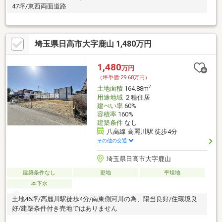
47坪/東西両面道路
埼玉県日高市大字鹿山 1,480万円
1,480
万円
（坪単価:29.68万円）
2
土地面積
164.88m
用途地域
２種住居
建ぺい率
60%
容積率
160%
建築条件
なし
八高線 高麗川駅 徒歩4分
その他の交通
埼玉県日高市大字鹿山
建築条件なし
更地
平坦地
本下水
土地46坪/高麗川駅徒歩4分/南東側河川の為、陽当良好/住環境良
好/建築条件付き売地ではありません