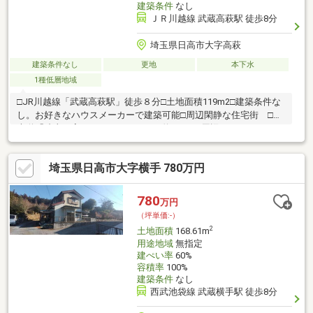
建築条件
なし
ＪＲ川越線 武蔵高萩駅 徒歩8分
埼玉県日高市大字高萩
建築条件なし
更地
本下水
1種低層地域
□JR川越線「武蔵高萩駅」徒歩８分□土地面積119m2□建築条件な
し。お好きなハウスメーカーで建築可能□周辺閑静な住宅街 □圏
央道「狭山日高インターチェンジ」約4.5km□周辺スーパー、コン
ビ二、ドラッグストア等買い物施設充実
埼玉県日高市大字横手 780万円
780
万円
（坪単価:-）
2
土地面積
168.61m
用途地域
無指定
建ぺい率
60%
容積率
100%
建築条件
なし
西武池袋線 武蔵横手駅 徒歩8分