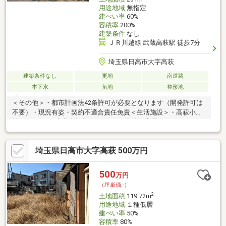
用途地域
無指定
建ぺい率
60%
容積率
200%
建築条件
なし
ＪＲ川越線 武蔵高萩駅 徒歩7分
埼玉県日高市大字高萩
建築条件なし
更地
南道路
本下水
角地
整形地
＜その他＞・都市計画法42条許可が必要となります（開発許可は
不要）・現況有姿・契約不適合責任免責＜生活施設＞・高萩小学
校（450ｍ）・高萩中学校（400ｍ）・高萩保育園（800ｍ）・
TAIRAYA高萩店（550ｍ）・ベイシアひだかモール店（2100ｍ）・
埼玉りそな銀行日高支店（450ｍ）・飯能信用金庫高萩支店（300
埼玉県日高市大字高萩 500万円
ｍ）・日高高萩郵便局（400ｍ）・日高市役所出張所（700ｍ）・
日高総合公園（1300ｍ）
500
万円
（坪単価:-）
2
土地面積
119.72m
用途地域
１種低層
建ぺい率
50%
容積率
80%