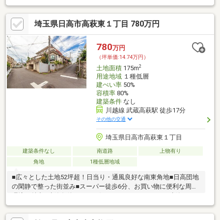
埼玉県日高市高萩東１丁目 780万円
780
万円
（坪単価:14.74万円）
2
土地面積
175m
用途地域
１種低層
建ぺい率
50%
容積率
80%
建築条件
なし
川越線 武蔵高萩駅 徒歩17分
その他の交通
埼玉県日高市高萩東１丁目
建築条件なし
南道路
上物有り
角地
1種低層地域
■広々とした土地52坪超！日当り・通風良好な南東角地■日高団地
の閑静で整った街並み■スーパー徒歩6分、お買い物に便利な周辺
環境が魅力■建築条件なし、お好きなハウスメーカーで建築でき
ます