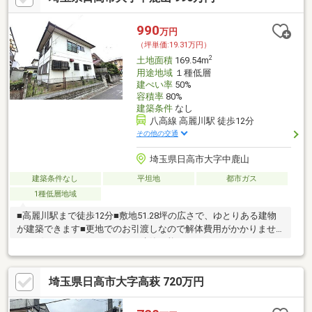
990
万円
（坪単価:19.31万円）
2
土地面積
169.54m
用途地域
１種低層
建ぺい率
50%
容積率
80%
建築条件
なし
八高線 高麗川駅 徒歩12分
その他の交通
埼玉県日高市大字中鹿山
建築条件なし
平坦地
都市ガス
1種低層地域
■高麗川駅まで徒歩12分■敷地51.28坪の広さで、ゆとりある建物
が建築できます■更地でのお引渡しなので解体費用がかかりませ
ん■お好きなハウスメーカーで建築可能
埼玉県日高市大字高萩 720万円