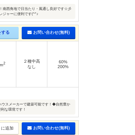
７坪！南西角地で日当たり・風通し良好です☆彡
ジャーに便利です(^^♪
をする
お問い合わせ(無料)
２種中高
60%
2
5m
なし
200%
なハウスメーカーで建築可能です！◆自然豊か
便利な環境です！
お問い合わせ(無料)
りに追加