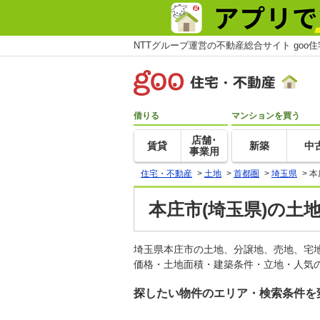
NTTグループ運営の不動産総合サイト goo
借りる
マンションを買う
店舗･
賃貸
新築
中
事業用
住宅・不動産
>
土地
>
首都圏
>
埼玉県
>
本
本庄市(埼玉県)の土
埼玉県本庄市の土地、分譲地、売地、宅
価格・土地面積・建築条件・立地・人気の
探したい物件のエリア・検索条件を