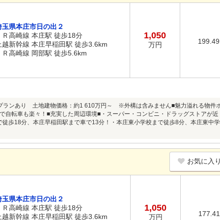
埼玉県本庄市日の出２
1,050
ＪＲ高崎線 本庄駅 徒歩18分
199.4
上越新幹線 本庄早稲田駅 徒歩3.6km
万円
ＪＲ高崎線 岡部駅 徒歩5.6km
プランあり 土地建物価格：約1 610万円～ ※外構は含みません■魅力溢れる物件
で自転車も楽々！■充実した周辺環境■・スーパー・コンビニ・ドラッグストアが
で徒歩18分、本庄早稲田駅まで車で13分！・本庄東小学校まで徒歩8分、本庄東中
お気に入
埼玉県本庄市日の出２
1,050
ＪＲ高崎線 本庄駅 徒歩18分
177.4
上越新幹線 本庄早稲田駅 徒歩3.6km
万円