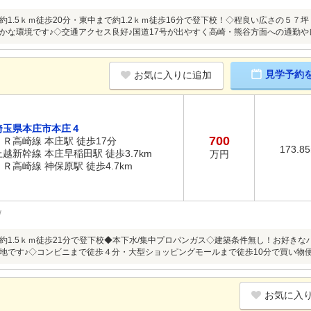
約1.5ｋｍ徒歩20分・東中まで約1.2ｋｍ徒歩16分で登下校！◇程良い広さの５
かな環境です♪◇交通アクセス良好♪国道17号が出やすく高崎・熊谷方面への通勤やレ
見学予約
お気に入りに追加
埼玉県本庄市本庄４
700
ＪＲ高崎線 本庄駅 徒歩17分
173.8
上越新幹線 本庄早稲田駅 徒歩3.7km
万円
ＪＲ高崎線 神保原駅 徒歩4.7km
約1.5ｋｍ徒歩21分で登下校◆本下水/集中プロパンガス◇建築条件無し！お好き
地です♪◇コンビニまで徒歩４分・大型ショッピングモールまで徒歩10分で買い物
お気に入