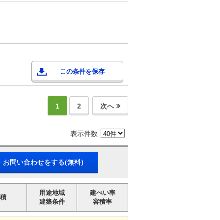
この条件を保存
1
2
次へ
表示件数
・お問い合わせをする(無料)
用途地域
建ぺい率
積
建築条件
容積率