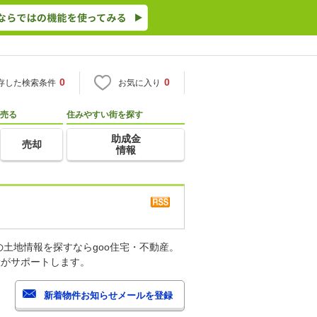
0
0
存した検索条件
お気に入り
売る
住みやすい街を探す
助成金
売却
情報
土地情報を探すならgoo住宅・不動産。
産がサポートします。