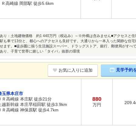
ＪＲ高崎線 岡部駅 徒歩5.6km
あり：土地建物価格 約1 440万円（税込み）～※外構は含みません■アクセスと住
駅も車で13分と、都心へのアクセスも良好です。大通りから一本入った閑静な住
せます。■徒歩圏に揃う生活施設スーパー、ドラッグストア、銀行、郵便局がすべ
あり、子育て世帯に嬉しい「タイパ」抜群の環境
見学予約
お気に入りに追加
埼玉県本庄市
880
ＪＲ高崎線 本庄駅 徒歩21分
209.
上越新幹線 本庄早稲田駅 徒歩3.9km
万円
ＪＲ高崎線 神保原駅 徒歩4.7km