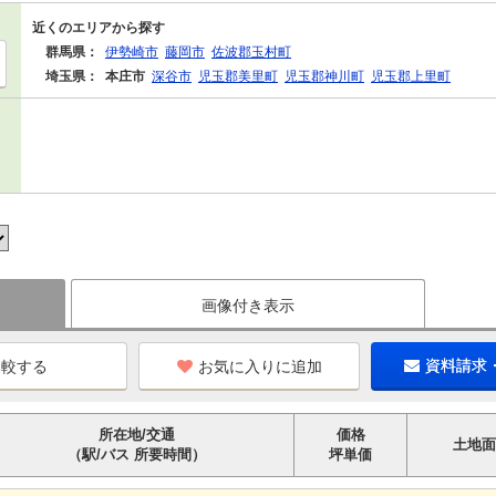
近くのエリアから探す
群馬県：
伊勢崎市
藤岡市
佐波郡玉村町
埼玉県：
本庄市
深谷市
児玉郡美里町
児玉郡神川町
児玉郡上里町
画像付き表示
お気に入りに追加
資料請求
所在地/交通
価格
土地面
（駅/バス 所要時間）
坪単価