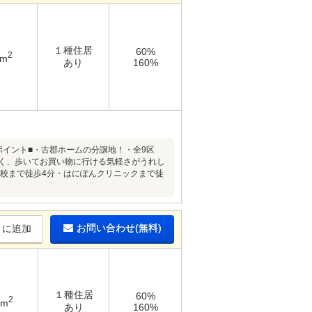
１種住居
60%
2
9m
あり
160%
ポイント■・古郡ホームの分譲地！・全9区
近く、歩いてお買い物に行ける気軽さがうれし
学校まで徒歩4分・はにぽんクリニックまで徒
お問い合わせ(無料)
りに追加
１種住居
60%
2
1m
あり
160%