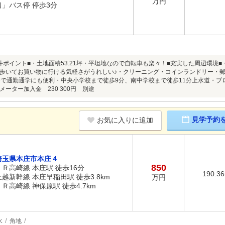
万円
口」バス停 停歩3分
件ポイント■・土地面積53.21坪・平坦地なので自転車も楽々！■充実した周辺環境
歩いてお買い物に行ける気軽さがうれしい♪・クリーニング・コインランドリー・
分で通勤通学にも便利・中央小学校まで徒歩9分、南中学校まで徒歩11分上水道・ブロッ
ーター加入金 230 300円 別途
見学予約
お気に入りに追加
埼玉県本庄市本庄４
850
ＪＲ高崎線 本庄駅 徒歩16分
190.3
上越新幹線 本庄早稲田駅 徒歩3.8km
万円
ＪＲ高崎線 神保原駅 徒歩4.7km
水
角地