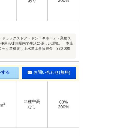
あり
200%
■・ドラッグストア・ドン・キホーテ・業務ス
郵便局も徒歩圏内で生活に優しい環境。・本庄
ク造成渡し上水道工事負担金 330 000
をする
お問い合わせ(無料)
２種中高
60%
2
6m
なし
200%