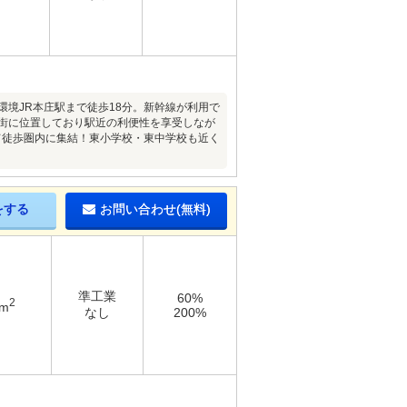
環境JR本庄駅まで徒歩18分。新幹線が利用で
宅街に位置しており駅近の利便性を享受しなが
て徒歩圏内に集結！東小学校・東中学校も近く
をする
お問い合わせ(無料)
準工業
60%
2
4m
なし
200%