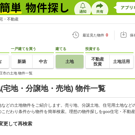
住宅・不動産
0
最近見た物件
保
一戸建てを買う
建てる
投資する
不動産
古
新築
中古
土地
土地活用
投資
庄市の土地 物件一覧
地(宅地・分譲地・売地) 物件一覧
地などの土地物件をご紹介します。売り地、分譲土地、住宅用土地などの
こだわり条件から物件を簡単検索。理想の物件探しをgoo住宅・不動
変更して再検索