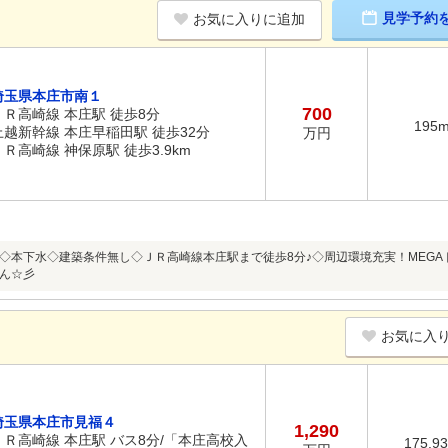
見学予約
お気に入りに追加
埼玉県本庄市南１
700
ＪＲ高崎線 本庄駅 徒歩8分
195
上越新幹線 本庄早稲田駅 徒歩32分
万円
ＪＲ高崎線 神保原駅 徒歩3.9km
◇本下水◇建築条件無し◇ＪＲ高崎線本庄駅まで徒歩8分♪◇周辺環境充実！MEGA
ん☆彡
お気に入
埼玉県本庄市見福４
1,290
ＪＲ高崎線 本庄駅 バス8分/「本庄高校入
175.9