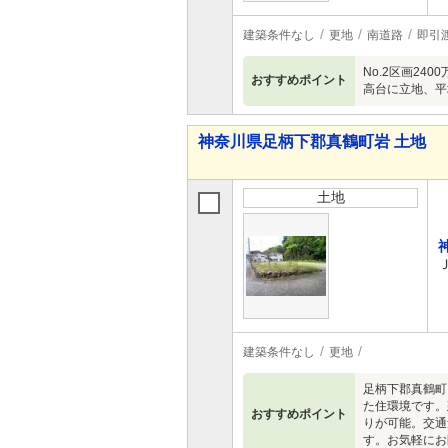
建築条件なし
更地
南道路
即引
No.2区画24
おすすめポイント
高台に立地、平
神奈川県足柄下郡真鶴町岩 土地
土地
建築条件なし
更地
足柄下郡真鶴町
た住環境です。
おすすめポイント
りが可能。交通
す。お気軽にお