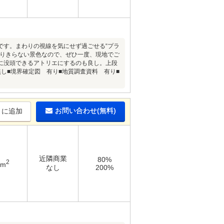
です。まわりの視線を気にせず過ごせる“プラ
わりきらない景色なので、ぜひ一度、現地でご
に没頭できるアトリエにするのも良し。上段
し■境界確定図 有り■地質調査資料 有り■
お問い合わせ(無料)
りに追加
近隣商業
80%
2
9m
なし
200%