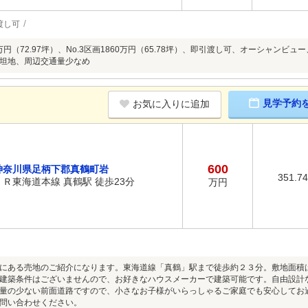
渡し可
00万円（72.97坪）、No.3区画1860万円（65.78坪）、即引渡し可、オーシャ
坦地、周辺交通量少なめ
見学予約
お気に入りに追加
600
神奈川県足柄下郡真鶴町岩
351.7
ＪＲ東海道本線 真鶴駅 徒歩23分
万円
にある売地のご紹介になります。東海道線「真鶴」駅まで徒歩約２３分。敷地面積
建築条件はございませんので、お好きなハウスメーカーで建築可能です。自由設計
量の少ない前面道路ですので、小さなお子様がいらっしゃるご家庭でも安心してお
問い合わせください。