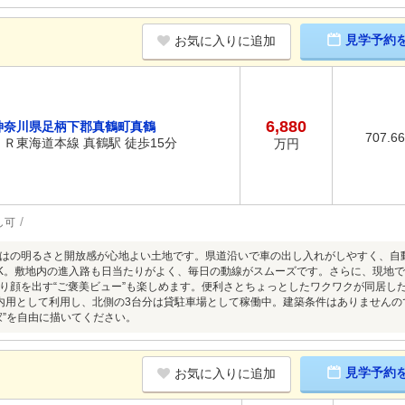
見学予約
お気に入りに追加
6,880
神奈川県足柄下郡真鶴町真鶴
707.6
ＪＲ東海道本線 真鶴駅 徒歩15分
万円
し可
はの明るさと開放感が心地よい土地です。県道沿いで車の出し入れがしやすく、自
K。敷地内の進入路も日当たりがよく、毎日の動線がスムーズです。さらに、現地で
り顔を出す“ご褒美ビュー”も楽しめます。便利さとちょっとしたワクワクが同居し
内用として利用し、北側の3台分は貸駐車場として稼働中。建築条件はありませんの
家”を自由に描いてください。
見学予約
お気に入りに追加