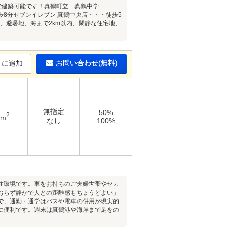
で建築可能です！真鶴町立 真鶴中学
歩8分セブンイレブン 真鶴中央店・・・徒歩5
、避暑地、海まで2km以内、閑静な住宅地、
お問い合わせ(無料)
りに追加
無指定
50%
2
6m
なし
100%
住環境です。車をお持ちのご夫婦世帯やセカ
おらず静かで人との距離感もちょうどよい」
で、通勤・通学はバスや電車の併用が現実的
に便利です。週末は真鶴港や海岸まで足をの