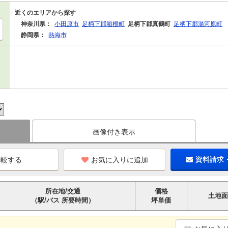
近くのエリアから探す
神奈川県：
小田原市
足柄下郡箱根町
足柄下郡真鶴町
足柄下郡湯河原町
静岡県：
熱海市
画像付き表示
お気に入りに追加
資料請求
所在地/交通
価格
土地面
（駅/バス 所要時間）
坪単価