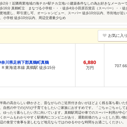
歩2分！近隣商業地域の海チカ×駅チカ立地♪☆建築条件なしの為お好きなメーカー
歩16分 真鶴町立 まなづる小学校・・・徒歩4分小田原百貨店（スーパー）・・徒
更地渡し、即引渡し可、オーシャンビュー、スーパー 徒歩10分以内、市街地が近い
、小学校 徒歩10分以内、周辺交通量少なめ
お気に入
6,880
神奈川県足柄下郡真鶴町真鶴
707.6
ＪＲ東海道本線 真鶴駅 徒歩15分
万円
半島の高台らしい静かさと、昔ながらのご近所付き合いがほどよく残る落ち着いた
、自然の中でのびのび子育てをしたいご家族におすすめです。「ごちゃごちゃして
、ゆったり暮らしたい方に向いています。真鶴駅周辺や車でのスーパー利用が中心
くホームもわかりやすく駅構内にコンビニがあり、通勤前後のちょっとした買い物
辺の食堂で食事を楽しむなど地元ならではのゆるやかな時間をお過ごしください。