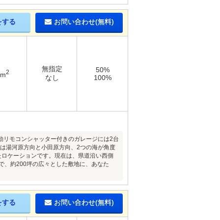
をする
お問い合わせ(無料)
無指定
50%
2
6m
なし
100%
動リモコンシャッター付きのガレージには2台
は湯河原方向と小田原方向、2つの海が角度
たロケーションです。現在は、県道沿い西側
で、約200坪の広々とした敷地に、あなた
をする
お問い合わせ(無料)