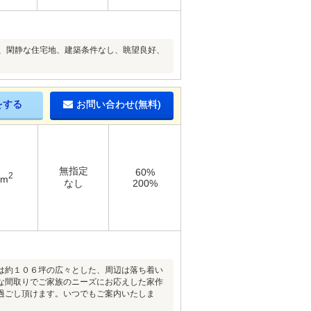
ンビュー、閑静な住宅地、建築条件なし、眺望良好、
をする
お問い合わせ(無料)
無指定
60%
2
4m
なし
200%
は約１０６坪の広々とした、周辺は落ち着い
な間取りでご家族のニーズにお応えした家作
過ごし頂けます。いつでもご案内いたしま