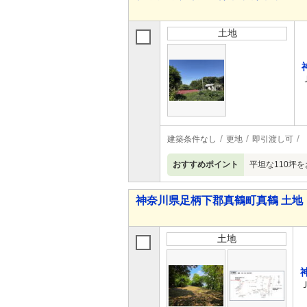
土地
建築条件なし
更地
即引渡し可
おすすめポイント
平坦な110坪
神奈川県足柄下郡真鶴町真鶴 土地
土地