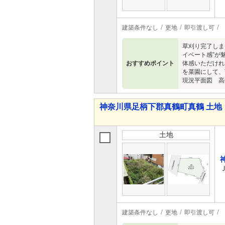
建築条件なし
更地
即引渡し可
草刈り完了しま
イベート感”が
おすすめポイント
体感いただけれ
を菜園にして、
現況平面図 高
神奈川県足柄下郡真鶴町真鶴 土地
土地
建築条件なし
更地
即引渡し可