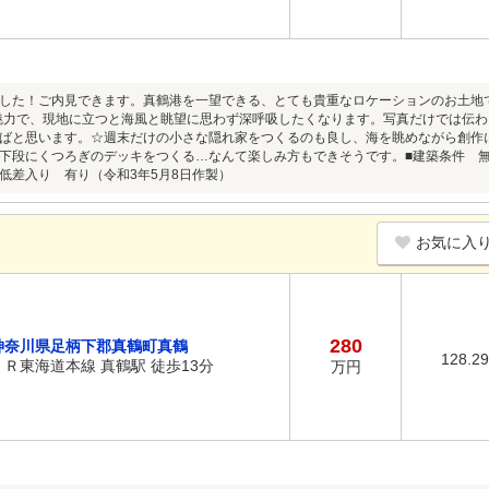
した！ご内見できます。真鶴港を一望できる、とても貴重なロケーションのお土地
魅力で、現地に立つと海風と眺望に思わず深呼吸したくなります。写真だけでは伝
ばと思います。☆週末だけの小さな隠れ家をつくるのも良し、海を眺めながら創作
下段にくつろぎのデッキをつくる…なんて楽しみ方もできそうです。■建築条件 無
低差入り 有り（令和3年5月8日作製）
お気に入
280
神奈川県足柄下郡真鶴町真鶴
128.2
ＪＲ東海道本線 真鶴駅 徒歩13分
万円