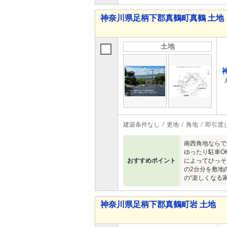
神奈川県足柄下郡真鶴町真鶴 土地
土地
建築条件なし
更地
角地
即引渡
南西角地ならで
ゆったり駐車O
おすすめポイント
によってひっそ
の2台分を敷地
の“楽しくなる
神奈川県足柄下郡真鶴町岩 土地