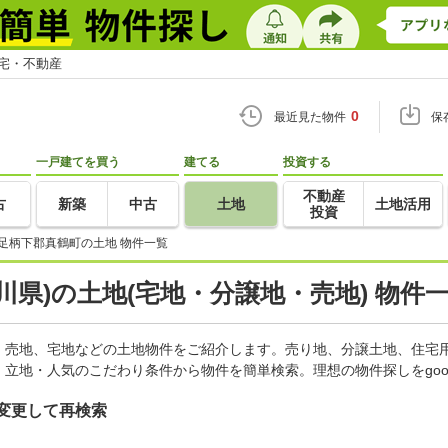
住宅・不動産
0
最近見た物件
保
一戸建てを買う
建てる
投資する
不動産
古
新築
中古
土地
土地活用
投資
足柄下郡真鶴町の土地 物件一覧
川県)の土地(宅地・分譲地・売地) 物件
、売地、宅地などの土地物件をご紹介します。売り地、分譲土地、住宅用
立地・人気のこだわり条件から物件を簡単検索。理想の物件探しをgo
変更して再検索