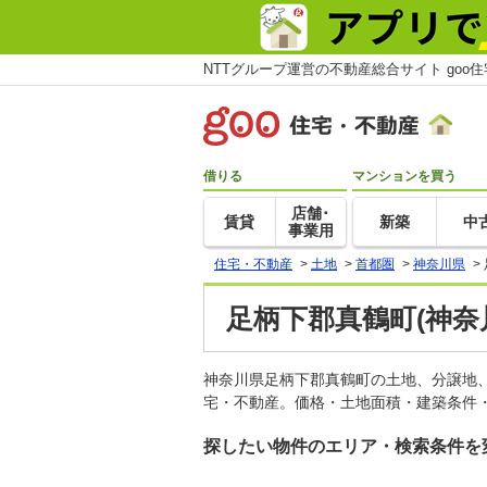
NTTグループ運営の不動産総合サイト goo
借りる
マンションを買う
店舗･
賃貸
新築
中
事業用
住宅・不動産
>
土地
>
首都圏
>
神奈川県
>
足柄下郡真鶴町(神奈
神奈川県足柄下郡真鶴町の土地、分譲地
宅・不動産。価格・土地面積・建築条件・
探したい物件のエリア・検索条件を