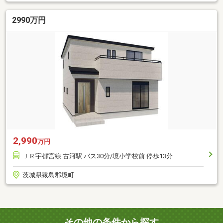
2990万円
2,990
万円
ＪＲ宇都宮線 古河駅 バス30分/境小学校前 停歩13分
茨城県猿島郡境町
その他の条件から探す