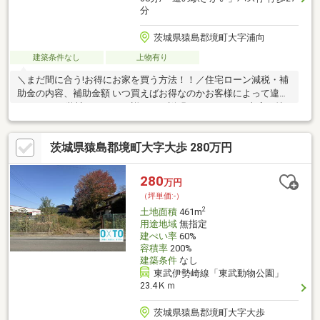
分
茨城県猿島郡境町大字浦向
建築条件なし
上物有り
＼まだ間に合う!お得にお家を買う方法！！／住宅ローン減税・補
助金の内容、補助金額 いつ買えばお得なのかお客様によって違い
ます！！！ 弊社スタッフが詳しくご説明いたします♪＼当店の特
徴／ ◆豊富な物件量◆メール対応可能！◆スピード査定◆周囲に
知られず売却◆経験10年以上のスタッフ在籍◆ローンや交渉に強
茨城県猿島郡境町大字大歩 280万円
いスタッフ！◆住み替え相談◆リフォーム相談可能◆インスペク
ション相談可能！＼住宅ローン相談会随時開催中／他社様で住宅
ローンを組めなかった方もご相談ください！お気軽にお問合せく
280
万円
ださい！【0120-864-863】
（坪単価:-）
2
土地面積
461m
用途地域
無指定
建ぺい率
60%
容積率
200%
建築条件
なし
東武伊勢崎線「東武動物公園」
23.4Ｋｍ
茨城県猿島郡境町大字大歩