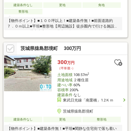
建築条件なし
更地
角地
整形地
【物件ポイント】■１００坪以上！■建築条件無！■前面道路約
７．０ｍ以上■平坦■整形地【周辺施設】徒歩圏内で行ける施設セ
イコーマート境大歩店 徒歩５分ドラッグストアセキ境
店 徒歩２５分カスミフードスクエア境店 徒歩２７
分《弊社について》古河市を中心に活動している総合不動産会社
茨城県猿島郡境町 300万円
です。賃貸管理（４０００室）・リフォーム・売買仲介・賃貸仲
介の総合的にアプローチします。不動産のお悩みがありましたら
弊社にご相談ください。
300
万円
（坪単価:-）
2
土地面積
108.57m
用途地域
２種住居
建ぺい率
60%
容積率
200%
建築条件
なし
東武日光線「南栗橋」1.2Ｋｍ
茨城県猿島郡境町
建築条件なし
更地
整形地
【物件ポイント】■建築条件無！■平坦■閑静な住宅街で落ち着い