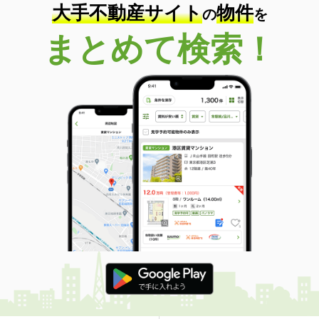
大手不動産サイト
物件
の
を
まとめて検索！