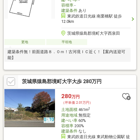
容積率
-
建築条件
あり
東武鉄道日光線 南栗橋駅 徒歩
12.0km
茨城県猿島郡境町大字西泉田
更地
平坦地
建築条件無！前面道路８．０ｍ！古河境ＩＣ近く！【案内送迎可
能】
茨城県猿島郡境町大字大歩 280万円
280
万円
（坪単価:2.01万円）
2
土地面積
461m
用途地域
無指定
建ぺい率
60%
容積率
200%
建築条件
なし
東武鉄道日光線 東武動物公園駅 徒