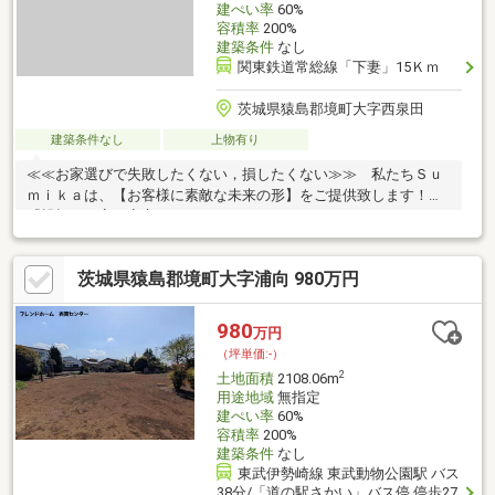
建ぺい率
60%
容積率
200%
建築条件
なし
関東鉄道常総線「下妻」15Ｋｍ
茨城県猿島郡境町大字西泉田
建築条件なし
上物有り
≪≪お家選びで失敗したくない，損したくない≫≫ 私たちＳｕ
ｍｉｋａは、【お客様に素敵な未来の形】をご提供致します！
『親切・丁寧・安心』がモットーです（＾＾♪≪≪Ｓｕｍｉｋａの
強み≫≫◇業界歴１０年以上、不動産のプロスタッフによる安心
対応(^_-)-☆◇親身な接客に自信あり！ Ｇｏｏｇｌｅ評価をぜひ
茨城県猿島郡境町大字浦向 980万円
ご覧ください（＾＾）／ ◇周辺物件の一括資料請求！窓口ひと
つで手間いらず♪◆ローンのおまとめ相談は【Sumika 0296-49-
6020】まで♪◇◇ 損しない、楽しいおうち探しをＳｕｍｉｋａ
980
万円
で始めてみませんか？ ◇◇
（坪単価:-）
2
土地面積
2108.06m
用途地域
無指定
建ぺい率
60%
容積率
200%
建築条件
なし
東武伊勢崎線 東武動物公園駅 バス
38分/「道の駅さかい」バス停 停歩27