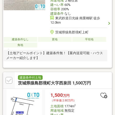
用途地域
２種住居
建ぺい率
60%
容積率
200%
建築条件
なし
東武鉄道日光線 南栗橋駅 徒歩
12.0km
茨城県猿島郡境町上町
建築条件なし
更地
平坦地
角地
【土地アピールポイント】建築条件無！【案内送迎可能・ハウス
メーカー紹介します】
建築条件付土地
茨城県猿島郡境町大字西泉田 1,500万円
1,500
万円
（坪単価:2.80万円）
2
土地面積
1774m
用途地域
無指定
建ぺい率
-