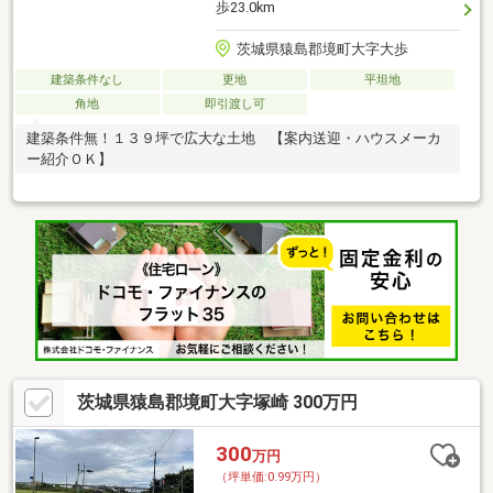
歩23.0km
茨城県猿島郡境町大字大歩
建築条件なし
更地
平坦地
角地
即引渡し可
建築条件無！１３９坪で広大な土地 【案内送迎・ハウスメーカ
ー紹介ＯＫ】
茨城県猿島郡境町大字塚崎 300万円
300
万円
（坪単価:0.99万円）