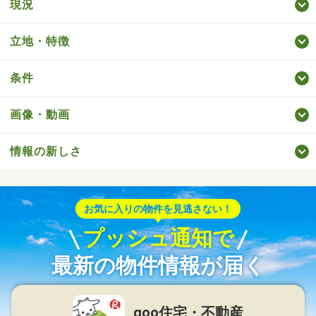
現況
立地・特徴
条件
画像・動画
情報の新しさ
お気に入りの物件を見逃さない！
プッシュ通知で
最新の物件情報が届く
goo住宅・不動産