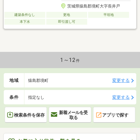
茨城県猿島郡境町大字長井戸
建築条件なし
更地
平坦地
本下水
即引渡し可
1～12
件
地域
変更する
猿島郡境町
条件
変更する
指定なし
新着メールを受
検索条件を保存
アプリで探す
取る