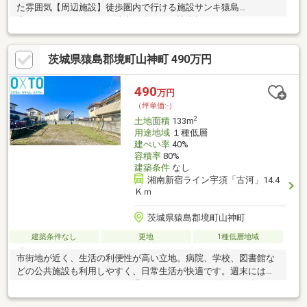
た雰囲気【周辺施設】徒歩圏内で行ける施設サンキ猿島
店 徒歩４分カスミ境大橋
店 徒歩７分ファミリーマート境山神
店 徒歩８分境町立境小学校 徒歩１３
茨城県猿島郡境町山神町 490万円
分《弊社について》古河市を中心に活動している総合不動産会社
です。賃貸管理（４０００室）・リフォーム・売買仲介・賃貸仲
介の総合的にアプローチします。不動産のお悩みがありましたら
490
万円
弊社にご相談ください。是非お気軽にお問合せください。
（坪単価:-）
2
土地面積
133m
用途地域
１種低層
建ぺい率
40%
容積率
80%
建築条件
なし
湘南新宿ライン宇須「古河」14.4
Ｋｍ
茨城県猿島郡境町山神町
建築条件なし
更地
1種低層地域
市街地が近く、生活の利便性が高い立地。病院、学校、図書館な
どの公共施設も利用しやすく、日常生活が快適です。週末にはカ
フェやレストランでのんびり過ごしたり、ショッピングを楽しむ
ことができます。スーパーが徒歩圏内で、毎日の買い物が楽々