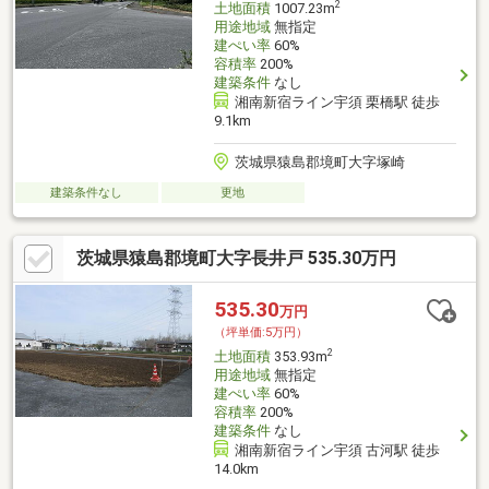
2
土地面積
1007.23m
用途地域
無指定
建ぺい率
60%
容積率
200%
建築条件
なし
湘南新宿ライン宇須 栗橋駅 徒歩
9.1km
茨城県猿島郡境町大字塚崎
建築条件なし
更地
茨城県猿島郡境町大字長井戸 535.30万円
535.30
万円
（坪単価:5万円）
2
土地面積
353.93m
用途地域
無指定
建ぺい率
60%
容積率
200%
建築条件
なし
湘南新宿ライン宇須 古河駅 徒歩
14.0km