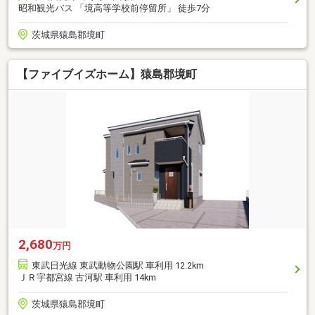
昭和観光バス 「境高等学校前停留所」 徒歩7分
茨城県猿島郡境町
【ファイブイズホーム】猿島郡境町
2,680
万円
東武日光線 東武動物公園駅 車利用 12.2km
ＪＲ宇都宮線 古河駅 車利用 14km
茨城県猿島郡境町