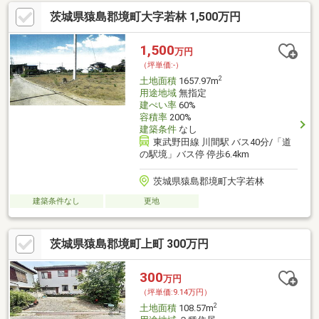
で、時間の節約に。特に忙しい平日にとって、スーパーが近いと
茨城県猿島郡境町大字若林 1,500万円
いうのは大きなメリットです。ちょっとした買い忘れにもすぐ対
応でき、新鮮な食材をいつでも手に入れることができます。家族
との食卓が一層充実しますね。
1,500
万円
（坪単価:-）
2
土地面積
1657.97m
用途地域
無指定
建ぺい率
60%
容積率
200%
建築条件
なし
東武野田線 川間駅 バス40分/「道
の駅境」バス停 停歩6.4km
茨城県猿島郡境町大字若林
建築条件なし
更地
茨城県猿島郡境町上町 300万円
300
万円
（坪単価:9.14万円）
2
土地面積
108.57m