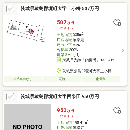
茨城県猿島郡境町大字上小橋 507万円
507
万円
（坪単価:-）
2
土地面積
305m
用途地域
無指定
建ぺい率
60%
容積率
200%
建築条件
なし
東武日光線「南栗橋」13.1Ｋｍ
茨城県猿島郡境町大字上小橋
建築条件なし
更地
南道路
茨城県猿島郡境町大字西泉田 950万円
950
万円
（坪単価:-）
2
土地面積
195.41m
用途地域
無指定