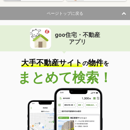
ページトップに戻る
goo住宅・不動産
アプリ
大手不動産サイト
物件
の
を
まとめて検索！