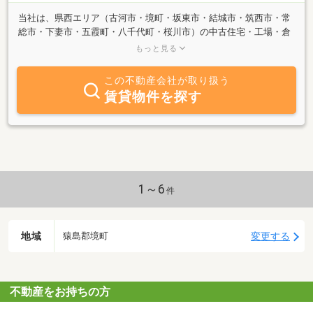
当社は、県西エリア（古河市・境町・坂東市・結城市・筑西市・常
総市・下妻市・五霞町・八千代町・桜川市）の中古住宅・工場・倉
庫・住宅用地・店舗用地・工場用地などを取り揃えております。
もっと見る
当社の物件はすべて売主につき仲介手数料なし。建築条件もありま
せん。 土地や住宅、倉庫工場などの買取も取り行っておりま
この不動産会社が取り扱う
す。 契約するまでお金は一切頂きません。ぜひ一度ご覧下さ
賃貸物件を探す
い。 ファーストコーポレーション。下記リンクをクリックする
か、LINE、LINE@から"@btj3148t"をID（@マーク含む）で検索して
友だちに追加してください。 https://line.me/R/ti/p/%40btj3148t
1～6
件
地域
変更する
猿島郡境町
不動産をお持ちの方