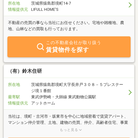
所在地
茨城県猿島郡境町14-7
情報提供元
LIFULL HOME'S
不動産の売買の事なら当社にお任せください。宅地や雑種地、農
地、山林などの買取も行っております。
この不動産会社が取り扱う
賃貸物件を探す
（有）鈴木住研
所在地
茨城県猿島郡境町大字長井戸３０８－５プレステー
ジ境１番館
最寄駅
東武伊勢崎・大師線 東武動物公園駅
情報提供元
アットホーム
当社は、境町・古河市・坂東市を中心に地域密着で賃貸アパート、
マンション仲介管理、土地、建物の売買、仲介、高齢者住宅、事業
用倉庫等のご紹介を行っております。アットホームな社風で営業し
もっと見る
ておりますので一度ご来店いただくと長いお付き合いをさせていた