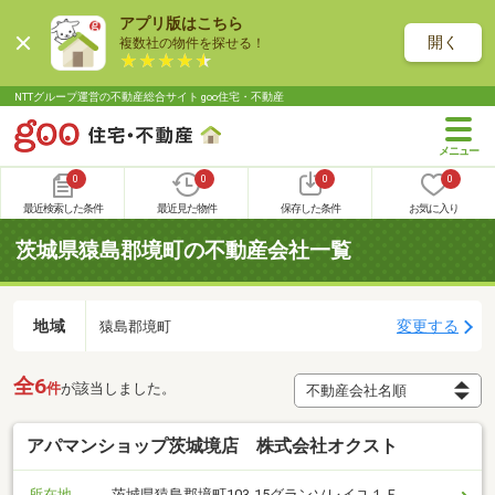
アプリ版はこちら
開く
複数社の物件を探せる！
NTTグループ運営の不動産総合サイト goo住宅・不動産
0
0
0
0
最近検索した条件
最近見た物件
保存した条件
お気に入り
茨城県猿島郡境町の不動産会社一覧
地域
変更する
猿島郡境町
全6
件
が該当しました。
アパマンショップ茨城境店 株式会社オクスト
所在地
茨城県猿島郡境町103-15グランソレイユ１Ｆ