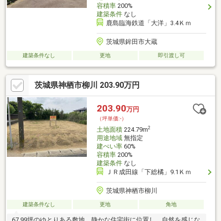
容積率
200%
建築条件
なし
鹿島臨海鉄道「大洋」3.4Ｋｍ
茨城県鉾田市大蔵
建築条件なし
更地
即引渡し可
茨城県神栖市柳川 203.90万円
203.90
万円
（坪単価:-）
2
土地面積
224.79m
用途地域
無指定
建ぺい率
60%
容積率
200%
建築条件
なし
ＪＲ成田線「下総橘」9.1Ｋｍ
茨城県神栖市柳川
建築条件なし
更地
角地
67.99坪のゆとりある敷地。静かな住宅街に位置し、自然を感じな