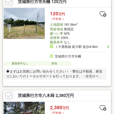
茨城県行方市矢幡 120万円
120
万円
（坪単価:-）
2
土地面積
181.06m
用途地域
無指定
建ぺい率
60%
容積率
200%
建築条件
なし
ＪＲ鹿島線 延方駅 徒歩8.0km
茨城県行方市矢幡
建築条件なし
更地
◆まずはお気軽にお問い合わせください！・弊社は不動産、家造
りにおいてのトータルサポートを行っております。・住宅ローン
に強く、お客様一人ひとりにあったご提案をさせていただきま
す。・スタッフ一同、誠心誠意ご対応させていただきます！◆経
験知識が豊富なスタッフが在籍！迅速な対応を心掛けておりま
茨城県行方市八木蒔 2,380万円
す。・お問合せを受けてから即日ご対応をさせていただきま
す。・その他物件情報も多数ございます！お気軽にお問い合わせ
ください。
2,380
万円
（坪単価:-）