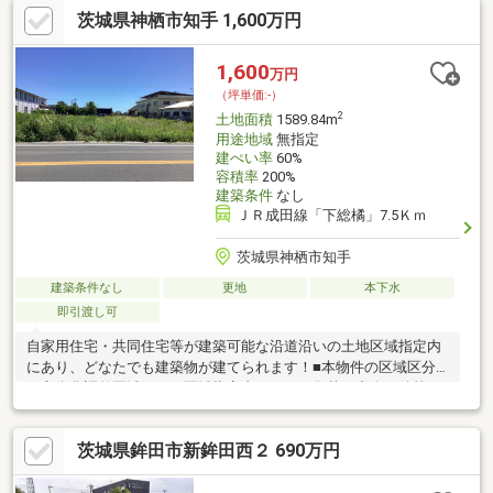
茨城県神栖市知手 1,600万円
お取引いただけます。
1,600
万円
（坪単価:-）
2
土地面積
1589.84m
用途地域
無指定
建ぺい率
60%
容積率
200%
建築条件
なし
ＪＲ成田線「下総橘」7.5Ｋｍ
茨城県神栖市知手
建築条件なし
更地
本下水
即引渡し可
自家用住宅・共同住宅等が建築可能な沿道沿いの土地区域指定内
にあり、どなたでも建築物が建てられます！■本物件の区域区分
は市街化調整区域ですが区域指定内のため、集落の出身要件等を
問わずどなたでも購入可能です。また、市街化区域依存型集落に
あり、第二種低層住居専用地域に建築可能な建築物が建てられま
茨城県鉾田市新鉾田西２ 690万円
す。 ■確定測量実施済み■ミニストップ神栖日川店まで徒歩2
分