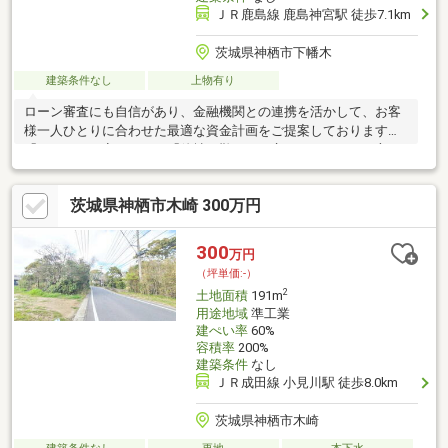
ＪＲ鹿島線 鹿島神宮駅 徒歩7.1km
茨城県神栖市下幡木
建築条件なし
上物有り
ローン審査にも自信があり、金融機関との連携を活かして、お客
様一人ひとりに合わせた最適な資金計画をご提案しております。
「ローンに不安がある」「他社で難しいと言われた」という方
も、ぜひ一度ご相談ください。また、提携リフォーム業者による
リフォーム・リノベーション提案も可能です。購入後の住まいづ
茨城県神栖市木崎 300万円
くりはもちろん、売却前の資産価値向上まで幅広くサポートいた
します。「購入・売却・リフォーム」をワンストップで対応し、
お客様に安心してお任せいただけるよう全力でサポートいたしま
300
万円
す。
（坪単価:-）
2
土地面積
191m
用途地域
準工業
建ぺい率
60%
容積率
200%
建築条件
なし
ＪＲ成田線 小見川駅 徒歩8.0km
茨城県神栖市木崎