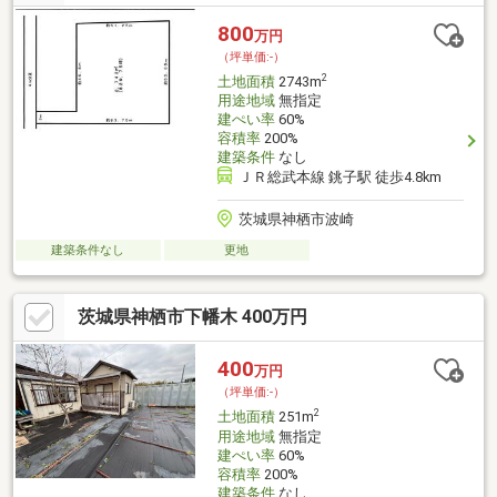
800
万円
（坪単価:-）
2
土地面積
2743m
用途地域
無指定
建ぺい率
60%
容積率
200%
建築条件
なし
ＪＲ総武本線 銚子駅 徒歩4.8km
茨城県神栖市波崎
建築条件なし
更地
茨城県神栖市下幡木 400万円
400
万円
（坪単価:-）
2
土地面積
251m
用途地域
無指定
建ぺい率
60%
容積率
200%
建築条件
なし