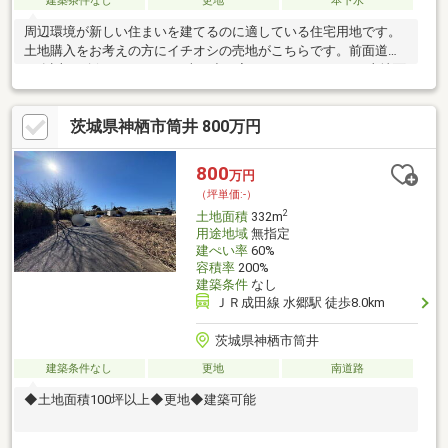
建築条件なし
更地
本下水
周辺環境が新しい住まいを建てるのに適している住宅用地です。
土地購入をお考えの方にイチオシの売地がこちらです。前面道路
6m以上は確保しているので車の出し入れもラクラクです。土地面
積は191㎡(公簿)です。中小企業の振興・育成等を目的とした準工
業地域です。こちらは間取りや建築時期などの建築条件に指定が
茨城県神栖市筒井 800万円
ありません。
800
万円
（坪単価:-）
2
土地面積
332m
用途地域
無指定
建ぺい率
60%
容積率
200%
建築条件
なし
ＪＲ成田線 水郷駅 徒歩8.0km
茨城県神栖市筒井
建築条件なし
更地
南道路
◆土地面積100坪以上◆更地◆建築可能