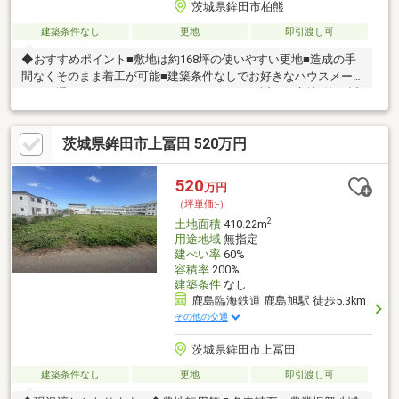
茨城県鉾田市柏熊
建築条件なし
更地
即引渡し可
◆おすすめポイント■敷地は約168坪の使いやすい更地■造成の手
間なくそのまま着工が可能■建築条件なしでお好きなハウスメー
カーを選べます■スーパーやホームセンターが近い好立地■海も近
く落ち着いた住環境◆周辺環境■鉾田南小学校まで徒歩43分■鉾田
南中学校まで徒歩44分■ビックハウス鉾田店まで徒歩18分■新鉾田
茨城県鉾田市上冨田 520万円
駅まで車で8分◆ご案内更地のため現地をご覧いただきやすい土
地です。マイホームの新築をご検討の方はお気軽にお問い合わせ
ください。
520
万円
（坪単価:-）
2
土地面積
410.22m
用途地域
無指定
建ぺい率
60%
容積率
200%
建築条件
なし
鹿島臨海鉄道 鹿島旭駅 徒歩5.3km
その他の交通
茨城県鉾田市上冨田
建築条件なし
更地
即引渡し可