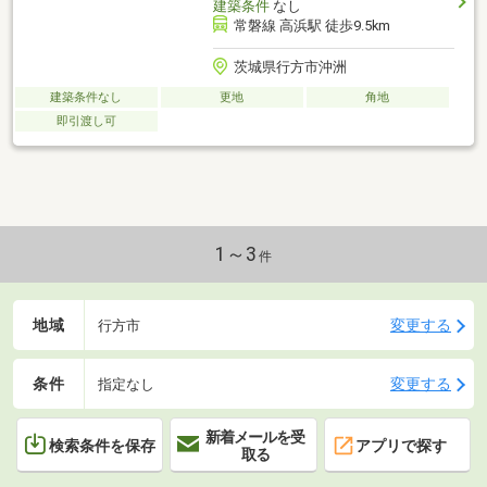
建築条件
なし
常磐線 高浜駅 徒歩9.5km
茨城県行方市沖洲
建築条件なし
更地
角地
即引渡し可
1～3
件
地域
変更する
行方市
条件
変更する
指定なし
新着メールを受
検索条件を保存
アプリで探す
取る