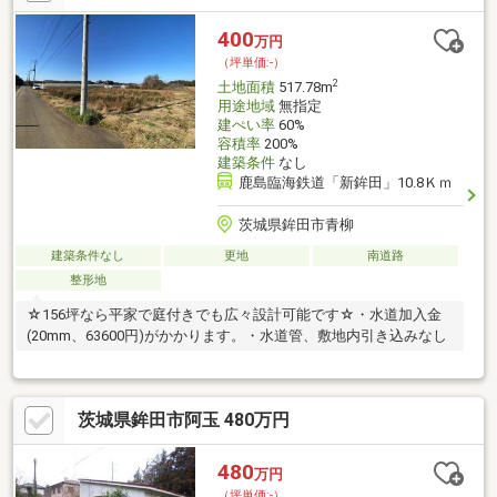
400
万円
（坪単価:-）
2
土地面積
517.78m
用途地域
無指定
建ぺい率
60%
容積率
200%
建築条件
なし
鹿島臨海鉄道「新鉾田」10.8Ｋｍ
茨城県鉾田市青柳
建築条件なし
更地
南道路
整形地
☆156坪なら平家で庭付きでも広々設計可能です☆・水道加入金
(20mm、63600円)がかかります。・水道管、敷地内引き込みなし
茨城県鉾田市阿玉 480万円
480
万円
（坪単価:-）