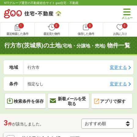
NTTグループ運営の不動産総合サイト goo住宅・不動産
1
0
0
0
最近検索した条件
最近見た物件
保存した条件
お気に入り
行方市(茨城県)の土地
物件一覧
(宅地・分譲地・売地)
地域
変更する
行方市
条件
変更する
指定なし
新着メールを受
検索条件を保存
アプリで探す
取る
3
件
が該当しました。