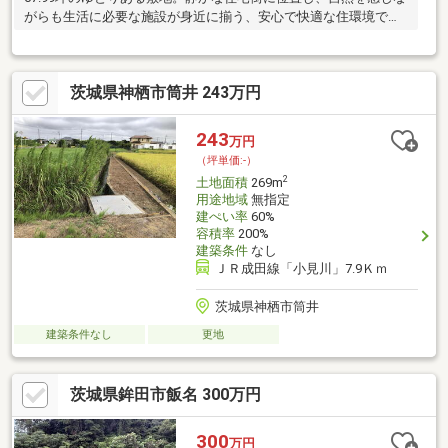
がらも生活に必要な施設が身近に揃う、安心で快適な住環境で
す。
茨城県神栖市筒井 243万円
243
万円
（坪単価:-）
2
土地面積
269m
用途地域
無指定
建ぺい率
60%
容積率
200%
建築条件
なし
ＪＲ成田線「小見川」7.9Ｋｍ
茨城県神栖市筒井
建築条件なし
更地
茨城県鉾田市飯名 300万円
300
万円