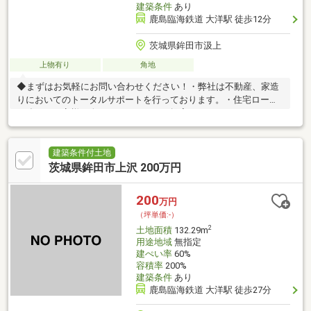
建築条件
あり
鹿島臨海鉄道 大洋駅 徒歩12分
茨城県鉾田市汲上
上物有り
角地
◆まずはお気軽にお問い合わせください！・弊社は不動産、家造
りにおいてのトータルサポートを行っております。・住宅ローン
に強く、お客様一人ひとりにあったご提案をさせていただきま
す。・スタッフ一同、誠心誠意ご対応させていただきます！◆経
験知識が豊富なスタッフが在籍！迅速な対応を心掛けておりま
す。・お問合せを受けてから即日ご対応をさせていただきま
建築条件付土地
す。・その他物件情報も多数ございます！お気軽にお問い合わせ
茨城県鉾田市上沢 200万円
ください
200
万円
（坪単価:-）
2
土地面積
132.29m
用途地域
無指定
建ぺい率
60%
容積率
200%
建築条件
あり
鹿島臨海鉄道 大洋駅 徒歩27分