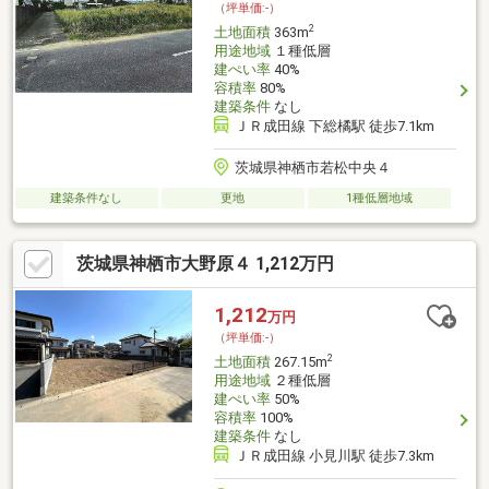
（坪単価:-）
2
土地面積
363m
用途地域
１種低層
建ぺい率
40%
容積率
80%
建築条件
なし
ＪＲ成田線 下総橘駅 徒歩7.1km
茨城県神栖市若松中央４
建築条件なし
更地
1種低層地域
茨城県神栖市大野原４ 1,212万円
1,212
万円
（坪単価:-）
2
土地面積
267.15m
用途地域
２種低層
建ぺい率
50%
容積率
100%
建築条件
なし
ＪＲ成田線 小見川駅 徒歩7.3km