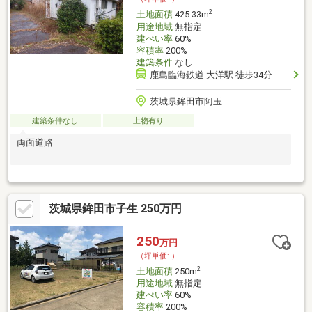
2
土地面積
425.33m
用途地域
無指定
建ぺい率
60%
容積率
200%
建築条件
なし
鹿島臨海鉄道 大洋駅 徒歩34分
茨城県鉾田市阿玉
建築条件なし
上物有り
両面道路
茨城県鉾田市子生 250万円
250
万円
（坪単価:-）
2
土地面積
250m
用途地域
無指定
建ぺい率
60%
容積率
200%