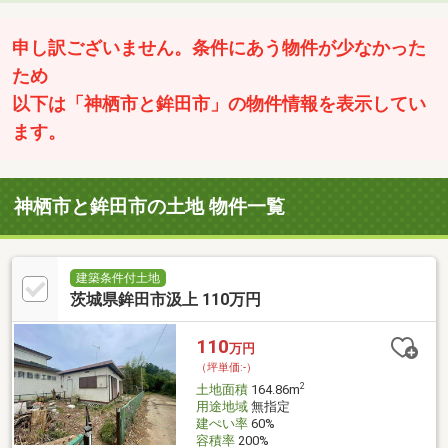
申し訳ございません。条件にあう物件が少なかった
ため
以下は「神栖市と鉾田市」の物件情報を表示してい
ます。
神栖市と鉾田市の土地 物件一覧
建築条件付土地
茨城県鉾田市汲上 110万円
110
万円
（坪単価:-）
2
土地面積
164.86m
用途地域
無指定
建ぺい率
60%
容積率
200%