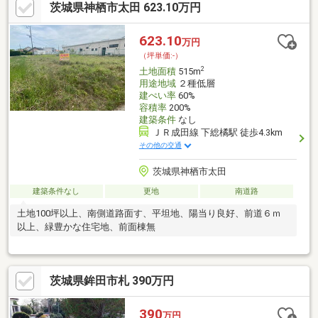
茨城県神栖市太田 623.10万円
623.10
万円
（坪単価:-）
2
土地面積
515m
用途地域
２種低層
建ぺい率
60%
容積率
200%
建築条件
なし
ＪＲ成田線 下総橘駅 徒歩4.3km
その他の交通
茨城県神栖市太田
建築条件なし
更地
南道路
土地100坪以上、南側道路面す、平坦地、陽当り良好、前道６ｍ
以上、緑豊かな住宅地、前面棟無
茨城県鉾田市札 390万円
390
万円