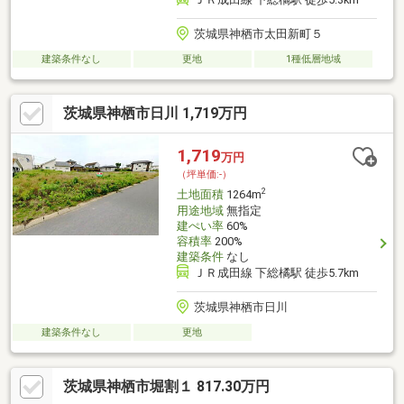
茨城県神栖市太田新町５
建築条件なし
更地
1種低層地域
茨城県神栖市日川 1,719万円
1,719
万円
（坪単価:-）
2
土地面積
1264m
用途地域
無指定
建ぺい率
60%
容積率
200%
建築条件
なし
ＪＲ成田線 下総橘駅 徒歩5.7km
茨城県神栖市日川
建築条件なし
更地
茨城県神栖市堀割１ 817.30万円