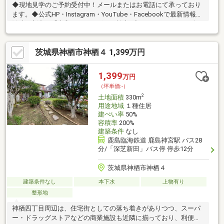
◆現地見学のご予約受付中！メールまたはお電話にて承っており
ます。◆公式HP・Instagram・YouTube・Facebookで最新情報を
随時更新中！「大和ハウジング」で検索♪◆そのほかにもご紹介
可能な物件が多数ございます。ぜひ一度ご連絡ください！まずは
【大和ハウジング株式会社】までご相談ください♪
茨城県神栖市神栖４ 1,399万円
1,399
万円
（坪単価:-）
2
土地面積
330m
用途地域
１種住居
建ぺい率
50%
容積率
200%
建築条件
なし
鹿島臨海鉄道 鹿島神宮駅 バス28
分/「深芝新田」バス停 停歩12分
茨城県神栖市神栖４
建築条件なし
本下水
上物有り
整形地
神栖四丁目周辺は、住宅街としての落ち着きがありつつ、スーパ
ー・ドラッグストアなどの商業施設も近隣に揃っており、利便性