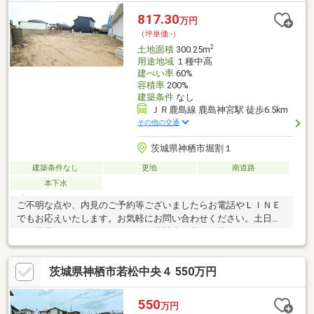
817.30
万円
（坪単価:-）
2
土地面積
300.25m
用途地域
１種中高
建ぺい率
60%
容積率
200%
建築条件
なし
ＪＲ鹿島線 鹿島神宮駅 徒歩6.5km
その他の交通
茨城県神栖市堀割１
建築条件なし
更地
南道路
本下水
ご不明な点や、内見のご予約等ございましたらお電話やＬＩＮＥ
でもお応えいたします。お気軽にお問い合わせください。土日祝
日も営業しておりますので、ぜひ弊社事務所へお越しください。
茨城県神栖市若松中央４ 550万円
550
万円