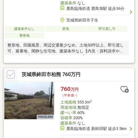
建築条件
なし
鹿島臨海鉄道 鹿島旭駅 徒歩36分
茨城県鉾田市子生
建築条件なし
更地
即引渡し可
整形地
整形地、田園風景、周辺交通量少なめ、土地50坪以上、即引渡し
可、避暑地、閑静な住宅地、建築条件なし【内見・資料請求や問
い合わせは店舗まで TEL：029-224-3655】
茨城県鉾田市柏熊 760万円
760
万円
（坪単価:-）
2
土地面積
555.3m
用途地域
無指定
建ぺい率
60%
容積率
200%
建築条件
なし
鹿島臨海鉄道 新鉾田駅 徒歩3.5km