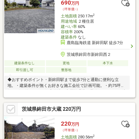
690
万円
（坪単価:-）
2
土地面積
250.17m
用途地域
２種住居
建ぺい率
60%
容積率
200%
建築条件
なし
鹿島臨海鉄道 新鉾田駅 徒歩7分
茨城県鉾田市新鉾田西２
建築条件なし
更地
本下水
即引渡し可
整形地
◆おすすめポイント・新鉾田駅まで徒歩7分と通勤に便利な立
地。・建築条件が無くお好きな施工会社で計画可能。・約75坪
(250㎡)の使いやすい住宅用地。◆周辺環境・業務スーパーまで徒
歩約5分。・新鉾田駅まで徒歩約7分。・鉾田南中学校まで徒歩約
16分。◆ご案内現地のご見学を承ります。お気軽にご予約くださ
茨城県鉾田市大蔵 220万円
い。
220
万円
（坪単価:-）
2
土地面積
280.56m