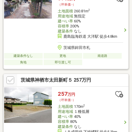
（坪単価:-）
2
土地面積
260.81m
用途地域
無指定
建ぺい率
60%
容積率
200%
建築条件
なし
鹿島臨海鉄道 大洋駅 徒歩4.8km
茨城県鉾田市札
建築条件なし
更地
南道路
角地
即引渡し可
茨城県神栖市太田新町５ 257万円
257
万円
（坪単価:-）
2
土地面積
170m
用途地域
１種低層
建ぺい率
40%
容積率
80%
建築条件
なし
ＪＲ成田線 下総橘駅 徒歩5.3km