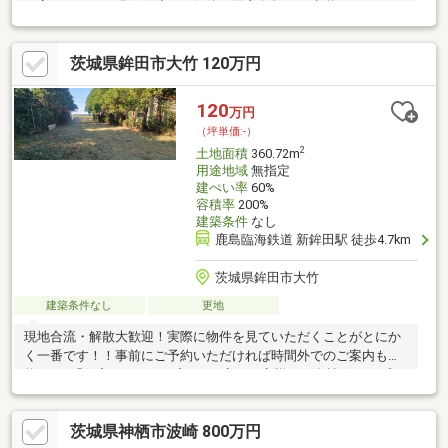
も高めです。・現況引渡し（解体、買主負担）・水道メーター
20mm・下水道引込有り
茨城県鉾田市大竹 120万円
120
万円
（坪単価:-）
2
土地面積
360.72m
用途地域
無指定
建ぺい率
60%
容積率
200%
建築条件
なし
鹿島臨海鉄道 新鉾田駅 徒歩4.7km
茨城県鉾田市大竹
建築条件なし
更地
現地合流・解散大歓迎！実際に物件を見ていただくことがとにか
く一番です！！事前にご予約いただければ時間外でのご案内も可
能です♪「住宅ローンが不安…」と言うお客様へ！自社グループで
住宅ローンを取り扱っている弊社だからこそ出来るご提案がござ
います！不動産会社選びで迷っている方はぜひ一度ご相談くださ
茨城県神栖市波崎 800万円
い♪