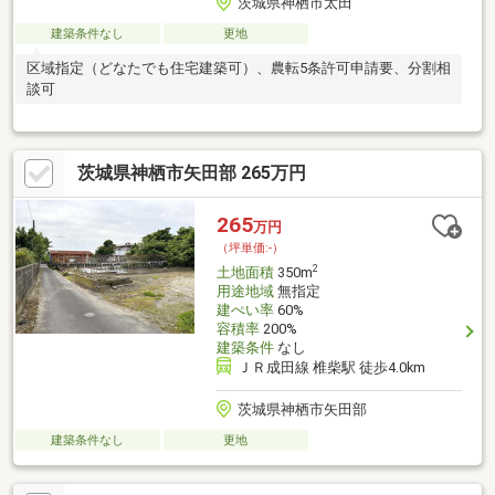
茨城県神栖市太田
建築条件なし
更地
区域指定（どなたでも住宅建築可）、農転5条許可申請要、分割相
談可
茨城県神栖市矢田部 265万円
265
万円
（坪単価:-）
2
土地面積
350m
用途地域
無指定
建ぺい率
60%
容積率
200%
建築条件
なし
ＪＲ成田線 椎柴駅 徒歩4.0km
茨城県神栖市矢田部
建築条件なし
更地