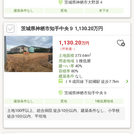
茨城県神栖市大野原４
建築条件なし
更地
本下水
茨城県神栖市知手中央９ 1,130.20万円
1,130.20
万円
（坪単価:-）
2
土地面積
373.64m
用途地域
１種低層
建ぺい率
40%
容積率
80%
建築条件
なし
ＪＲ成田線 下総橘駅 徒歩7.7km
茨城県神栖市知手中央９
建築条件なし
更地
1種低層地域
土地100坪以上、総合病院 徒歩10分以内、建築条件なし、小学校
徒歩10分以内、平坦地