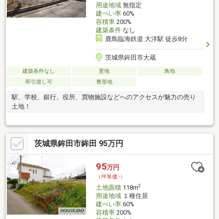
用途地域
無指定
建ぺい率
60%
容積率
200%
建築条件
なし
鹿島臨海鉄道 大洋駅 徒歩8分
茨城県鉾田市大蔵
建築条件なし
更地
角地
即引渡し可
整形地
駅、学校、銀行、役所、買物施設などへのアクセスが魅力の売り
土地！
茨城県鉾田市鉾田 95万円
95
万円
（坪単価:-）
2
土地面積
118m
用途地域
１種住居
建ぺい率
60%
容積率
200%