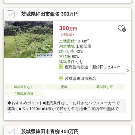
茨城県鉾田市飯名 300万円
300
万円
（坪単価:-）
2
土地面積
1010m
用途地域
１種低層
建ぺい率
40%
容積率
80%
建築条件
なし
鹿島臨海鉄道「新鉾田」2.4Ｋｍ
茨城県鉾田市飯名
建築条件なし
更地
即引渡し可
1種低層地域
◆おすすめポイント■建築条件なし・お好きなハウスメーカーで
建築可■広々1010㎡■緑豊かで静かな住宅地◆ご案内年中無休で対
応しております。お気軽にお問い合わせください。
茨城県鉾田市青柳 400万円