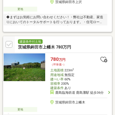
茨城県鉾田市上沢
更地
◆まずはお気軽にお問い合わせください！・弊社は不動産、家造
りにおいてのトータルサポートを行っております。・住宅ローン
に強く、お客様一人ひとりにあったご提案をさせていただきま
す。・スタッフ一同、誠心誠意ご対応させていただきます！◆経
験知識が豊富なスタッフが在籍！迅速な対応を心掛けておりま
す。・お問合せを受けてから即日ご対応をさせていただきま
建築条件付土地
す。・その他物件情報も多数ございます！お気軽にお問い合わせ
茨城県鉾田市上幡木 780万円
ください。
780
万円
（坪単価:-）
2
土地面積
223m
用途地域
無指定
建ぺい率
60%
容積率
200%
建築条件
あり
鹿島臨海鉄道 鹿島灘駅 徒歩36分
茨城県鉾田市上幡木
更地