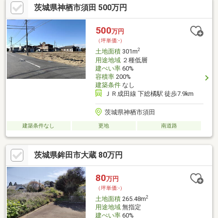
茨城県神栖市須田 500万円
500
万円
（坪単価:-）
2
土地面積
301m
用途地域
２種低層
建ぺい率
60%
容積率
200%
建築条件
なし
ＪＲ成田線 下総橘駅 徒歩7.9km
茨城県神栖市須田
建築条件なし
更地
南道路
茨城県鉾田市大蔵 80万円
80
万円
（坪単価:-）
2
土地面積
265.48m
用途地域
無指定
建ぺい率
60%