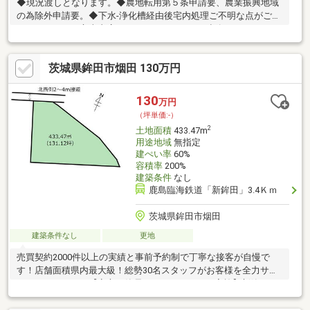
◆現況渡しとなります。◆農地転用第５条申請要、農業振興地域
の為除外申請要。◆下水-浄化槽経由後宅内処理ご不明な点がござ
いましたら、日立南支店（0294-85-7800）へご連絡下さいませ。
茨城県鉾田市烟田 130万円
130
万円
（坪単価:-）
2
土地面積
433.47m
用途地域
無指定
建ぺい率
60%
容積率
200%
建築条件
なし
鹿島臨海鉄道「新鉾田」3.4Ｋｍ
茨城県鉾田市烟田
建築条件なし
更地
売買契約2000件以上の実績と事前予約制で丁寧な接客が自慢で
す！店舗面積県内最大級！総勢30名スタッフがお客様を全力サポ
ートいたします！【安心の簡易インスペクション実施】新築でも
中古でも本当にこのお家で大丈夫？とご不安がある方も安心！簡
易インスペクションを行うことで建物の状態をしっかり把握して