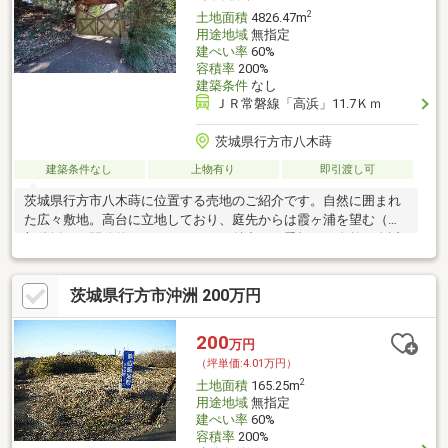
2
土地面積
4826.47m
用途地域
無指定
建ぺい率
60%
容積率
200%
建築条件
なし
ＪＲ常磐線「高浜」11.7Ｋｍ
茨城県行方市八木蒔
建築条件なし
上物有り
即引渡し可
茨城県行方市八木蒔に位置する売地のご紹介です。自然に囲まれ
た広々敷地。高台に立地しており、庭先からは霞ヶ浦を望む（一
部伐採要）開放的なロケーションが魅力。四季折々の自然を身近
に感じながら、落ち着いた暮らしを実現できます。
茨城県行方市沖洲 200万円
200
万円
（坪単価:4.01万円）
2
土地面積
165.25m
用途地域
無指定
建ぺい率
60%
容積率
200%