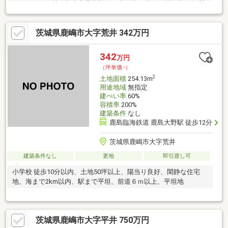
ームセンター等の複合商業施設まで車で約５分、お買い物も便利
－－－－－－－－－－－－－－－－－－－－－－－－－－－－－
－－－－☆未掲載の荒野台エリア物件もご用意しております。
茨城県鹿嶋市大字荒井 342万円
お気軽にお問合せください。
342
万円
（坪単価:-）
2
土地面積
254.13m
用途地域
無指定
建ぺい率
60%
容積率
200%
建築条件
なし
鹿島臨海鉄道 鹿島大野駅 徒歩12分
茨城県鹿嶋市大字荒井
建築条件なし
更地
即引渡し可
小学校 徒歩10分以内、土地50坪以上、陽当り良好、閑静な住宅
地、海まで2km以内、駅まで平坦、前道６ｍ以上、平坦地
茨城県鹿嶋市大字平井 750万円