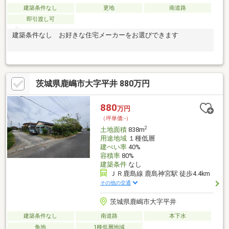
建築条件なし
更地
南道路
即引渡し可
建築条件なし お好きな住宅メーカーをお選びできます
茨城県鹿嶋市大字平井 880万円
880
万円
（坪単価:-）
2
土地面積
838m
用途地域
１種低層
建ぺい率
40%
容積率
80%
建築条件
なし
ＪＲ鹿島線 鹿島神宮駅 徒歩4.4km
その他の交通
茨城県鹿嶋市大字平井
建築条件なし
南道路
本下水
角地
1種低層地域