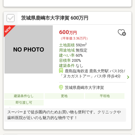
住宅などの建築が可能となります♪（特徴）前面道路は公道（鹿嶋
市道第１０１４号線）で鹿嶋市管理♪前面道路に公営水道の埋設あ
り（ＨＩＶＰ７５ｍｍ♪建築条件はございませんのでお好きなハウ
茨城県鹿嶋市大字津賀 600万円
スメーカーで建築いただけます♪（備考）■本物件には上水管が接
続されていません。前面道路の公設管から引き込み工事が必要で
す。■本物件には現在個別浄化槽は設置されていません。３６０
600
万円
度パノラマ画像の提供可能です！リクロス株式会社担当：矢仲
（坪単価:3.36万円）
（やなか）
2
土地面積
592m
用途地域
無指定
建ぺい率
60%
容積率
200%
建築条件
なし
鹿島臨海鉄道 鹿島大野駅 バス3分/
「ヌカガストアー」バス停 停歩4分
茨城県鹿嶋市大字津賀
建築条件なし
更地
平坦地
即引渡し可
スーパーまで徒歩圏内のためお買い物も便利です。クリニックや
歯科医院が近いのも魅力的な物件です！