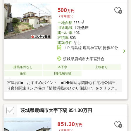
500
万円
（坪単価:-）
2
土地面積
233m
用途地域
１種低層
建ぺい率
40%
容積率
80%
建築条件
なし
ＪＲ鹿島線 鹿島神宮駅 徒歩30分
茨城県鹿嶋市大字宮津台
建築条件なし
本下水
上物有り
角地
1種低層地域
宮津台□■ おすすめポイント ■□◆周辺は閑静な住宅地◇陽当
り良好関連リンク欄の「情報満載のひかり住販HP」をクリック
♪◇HPににはその他の物件を多数掲載中◇中古だけでなく新築建
売住宅や土地購入からの注文住宅のご相談も承ります
茨城県鹿嶋市大字下塙 851.30万円
851.30
万円
（坪単価:-）