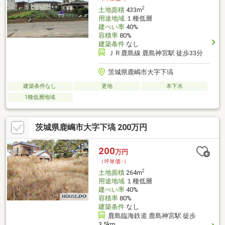
2
土地面積
433m
用途地域
１種低層
建ぺい率
40%
容積率
80%
建築条件
なし
ＪＲ鹿島線 鹿島神宮駅 徒歩33分
茨城県鹿嶋市大字下塙
建築条件なし
更地
本下水
1種低層地域
茨城県鹿嶋市大字下塙 200万円
200
万円
（坪単価:-）
2
土地面積
264m
用途地域
１種低層
建ぺい率
40%
容積率
80%
建築条件
なし
鹿島臨海鉄道 鹿島神宮駅 徒歩
3.5km