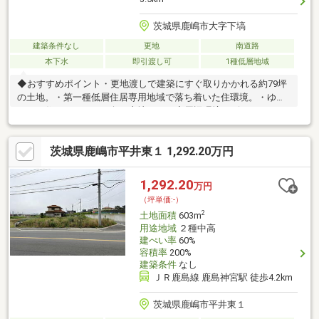
茨城県鹿嶋市大字下塙
建築条件なし
更地
南道路
本下水
即引渡し可
1種低層地域
◆おすすめポイント・更地渡しで建築にすぐ取りかかれる約79坪
の土地。・第一種低層住居専用地域で落ち着いた住環境。・ゆと
りある住まいづくりに向く土地です。◆周辺環境・ビックハウス
鹿嶋店まで徒歩約25分。・高松小学校まで徒歩約37分。・鹿島神
宮駅まで徒歩約43分。◆ご案内現地のご見学を承ります。お気軽
茨城県鹿嶋市平井東１ 1,292.20万円
にご予約ください。
1,292.20
万円
（坪単価:-）
2
土地面積
603m
用途地域
２種中高
建ぺい率
60%
容積率
200%
建築条件
なし
ＪＲ鹿島線 鹿島神宮駅 徒歩4.2km
茨城県鹿嶋市平井東１