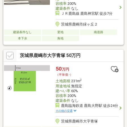
容積率
200%
建築条件
なし
ＪＲ鹿島線 鹿島神宮駅 徒歩7分
茨城県鹿嶋市緑ヶ丘２
建築条件なし
更地
南道路
本下水
角地
茨城県鹿嶋市大字青塚 50万円
50
万円
（坪単価:-）
2
土地面積
231m
用途地域
無指定
建ぺい率
60%
容積率
200%
建築条件
なし
鹿島臨海鉄道 鹿島大野駅 徒歩24分
その他の交通
茨城県鹿嶋市大字青塚