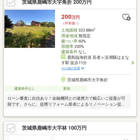
茨城県鹿嶋市大字角折 200万円
200
万円
（坪単価:-）
2
土地面積
323.88m
用途地域
無指定
建ぺい率
60%
容積率
200%
建築条件
なし
鹿島臨海鉄道 長者ヶ浜潮騒はまな
す駅 徒歩11分
その他の交通
茨城県鹿嶋市大字角折
建築条件なし
更地
ローン審査に自信あり！金融機関との連携力で幅広いご提案が可
能です。さらに、提携リフォーム業者によるリノベーション提案
で、住まいの価値を最大限に引き出します。「購入・売却・リフ
ォーム」すべて当社にお任せください。
茨城県鹿嶋市大字林 100万円