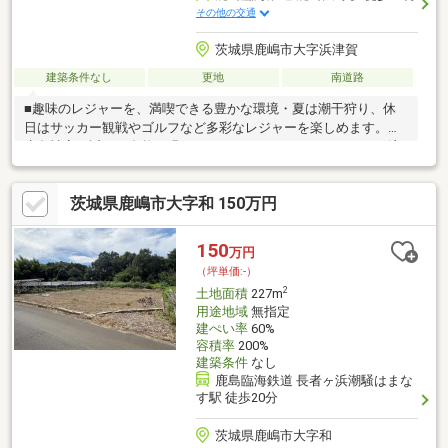
その他の交通
茨城県鹿嶋市大字浜津賀
建築条件なし
更地
南道路
■趣味のレジャーを、満喫できる豊かな環境・夏は潮干狩り、休
日はサッカー観戦やゴルフなど多彩なレジャーを楽しめます。・
鹿島神宮も近く、自然と緑があるれるゆったりとしたじかんが流
れる住環境です。・週末を過ごす別荘地としても、のんびり暮ら
す定住の地としてもお勧めです。■理想の住まいを叶えるゆとり
茨城県鹿嶋市大字和 150万円
の敷地・193㎡のゆとりある敷地で、自分好みの住まいを建築可
能です。※下水は浄化槽設置が必要です。※水道使用は「かしま野
管理サービ」へ加入必須です。
150
万円
（坪単価:-）
2
土地面積
227m
用途地域
無指定
建ぺい率
60%
容積率
200%
建築条件
なし
鹿島臨海鉄道 長者ヶ浜潮騒はまな
す駅 徒歩20分
茨城県鹿嶋市大字和