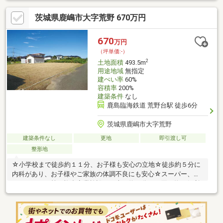
平井の住環境◆ご案内広さにゆとりのある鹿嶋市平井の売地で
茨城県鹿嶋市大字荒野 670万円
す。広さや形状はぜひ現地でご確認ください。お気軽にお問い合
わせください。
670
万円
（坪単価:-）
2
土地面積
493.5m
用途地域
無指定
建ぺい率
60%
容積率
200%
建築条件
なし
鹿島臨海鉄道 荒野台駅 徒歩6分
茨城県鹿嶋市大字荒野
建築条件なし
更地
即引渡し可
整形地
☆小学校まで徒歩約１１分、お子様も安心の立地☆徒歩約５分に
内科があり、お子様やご家族の体調不良にも安心☆スーパー、ホ
ームセンター等の複合商業施設まで車で約６分、お買い物も便利
－－－－－－－－－－－－－－－－－－－－－－－－－－－－－
－－－－☆未掲載の荒野台エリア物件もご用意しております。
お気軽にお問合せください。