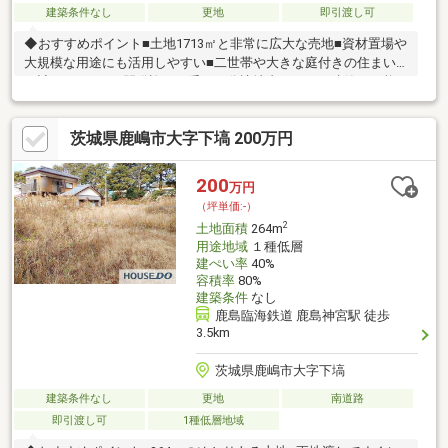
建築条件なし
更地
即引渡し可
◆おすすめポイント■土地1713㎡と非常に広大な売地■資材置場や
大規模な用途にも活用しやすい■二世帯や大きな庭付きの住まい
も計画しやすい■開発許可を受けた分譲地内のため再建築が可能
です◆周辺環境■カスミ鹿嶋スタジアム店が車圏内で買物便利■中
野東小学校まで徒歩10分で通学しやすい■セブンイレブンも近い
茨城県鹿嶋市大字下塙 200万円
鹿嶋市荒野◆ご案内非常に広い鹿嶋市荒野の売地です。広さや形
状はぜひ現地でご確認ください。お気軽にお問い合わせくださ
い。
200
万円
（坪単価:-）
2
土地面積
264m
用途地域
１種低層
建ぺい率
40%
容積率
80%
建築条件
なし
鹿島臨海鉄道 鹿島神宮駅 徒歩
3.5km
茨城県鹿嶋市大字下塙
建築条件なし
更地
南道路
即引渡し可
1種低層地域