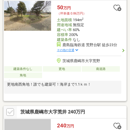
50
万円
（坪単価:0.86万円）
2
土地面積
194m
用途地域
無指定
建ぺい率
60%
容積率
200%
建築条件
なし
鹿島臨海鉄道 荒野台駅 徒歩23分
その他の交通
茨城県鹿嶋市大字荒野
建築条件なし
更地
南道路
角地
更地南西角地！誰でも建築可！海岸まで1.1ｋｍ！
茨城県鹿嶋市大字荒井 240万円
240
万円