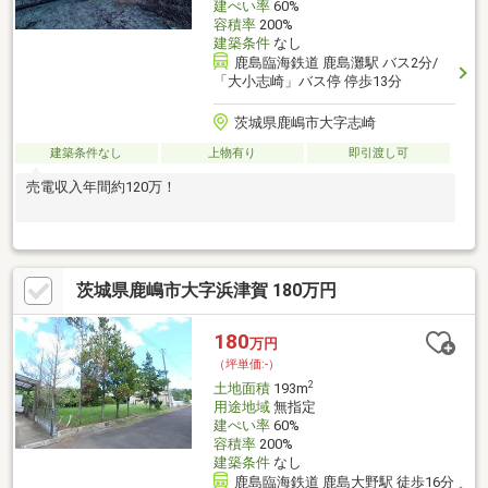
建ぺい率
60%
容積率
200%
建築条件
なし
鹿島臨海鉄道 鹿島灘駅 バス2分/
「大小志崎」バス停 停歩13分
茨城県鹿嶋市大字志崎
建築条件なし
上物有り
即引渡し可
売電収入年間約120万！
茨城県鹿嶋市大字浜津賀 180万円
180
万円
（坪単価:-）
2
土地面積
193m
用途地域
無指定
建ぺい率
60%
容積率
200%
建築条件
なし
鹿島臨海鉄道 鹿島大野駅 徒歩16分