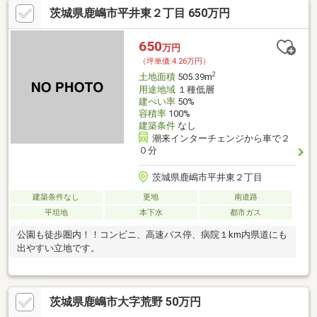
茨城県鹿嶋市平井東２丁目 650万円
650
万円
（坪単価:4.26万円）
2
土地面積
505.39m
用途地域
１種低層
建ぺい率
50%
容積率
100%
建築条件
なし
潮来インターチェンジから車で２
０分
茨城県鹿嶋市平井東２丁目
建築条件なし
更地
南道路
平坦地
本下水
都市ガス
公園も徒歩圏内！！コンビニ、高速バス停、病院１km内県道にも
出やすい立地です。
茨城県鹿嶋市大字荒野 50万円