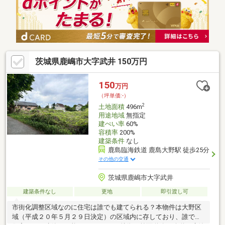
茨城県鹿嶋市大字武井 150万円
150
万円
（坪単価:-）
2
土地面積
496m
用途地域
無指定
建ぺい率
60%
容積率
200%
建築条件
なし
鹿島臨海鉄道 鹿島大野駅 徒歩25分
その他の交通
茨城県鹿嶋市大字武井
建築条件なし
更地
即引渡し可
市街化調整区域なのに住宅は誰でも建てられる？本物件は大野区
域（平成２０年５月２９日決定）の区域内に存しており、誰でも