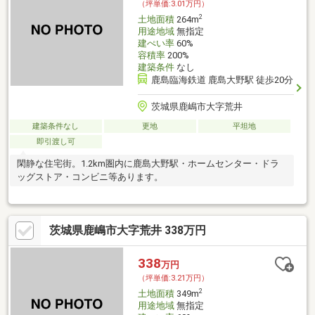
（坪単価:3.01万円）
2
土地面積
264m
用途地域
無指定
建ぺい率
60%
容積率
200%
建築条件
なし
鹿島臨海鉄道 鹿島大野駅 徒歩20分
茨城県鹿嶋市大字荒井
建築条件なし
更地
平坦地
即引渡し可
閑静な住宅街。1.2km圏内に鹿島大野駅・ホームセンター・ドラ
ッグストア・コンビニ等あります。
茨城県鹿嶋市大字荒井 338万円
338
万円
（坪単価:3.21万円）
2
土地面積
349m
用途地域
無指定