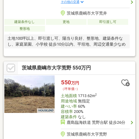
その他の交通
茨城県鹿嶋市大字荒井
建築条件なし
更地
即引渡し可
整形地
土地100坪以上、即引渡し可、陽当り良好、整形地、建築条件な
し、家庭菜園、小学校 徒歩10分以内、平坦地、周辺交通量少なめ
茨城県鹿嶋市大字荒野 550万円
550
万円
（坪単価:-）
2
土地面積
1713.62m
用途地域
無指定
建ぺい率
60%
容積率
200%
建築条件
なし
鹿島臨海鉄道 荒野台駅 徒歩26分
茨城県鹿嶋市大字荒野