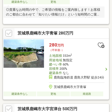
建築条件なし
更地
◎貴重なお時間の中で、ご希望の情報をご案内致します！お客様
のご都合に合わせて「知りたい情報だけ」という短時間のご案内
も可能です。事前にお申し付けください。初めての住宅購入で、
何から始めればいいか分からない！そんなお客様に、経験豊富な
スタッフがわかりやすく丁寧にご案内致します！小さなお子様連
茨城県鹿嶋市大字青塚 280万円
れでもゆったりと見学いただけますので、まずはお気軽にお問い
合わせください。
280
万円
（坪単価:-）
2
土地面積
332m
用途地域
無指定
建ぺい率
60%
容積率
200%
建築条件
なし
鹿島臨海鉄道 鹿島大野駅 徒歩24分
茨城県鹿嶋市大字青塚
建築条件なし
更地
南道路
茨城県鹿嶋市大字宮津台 500万円