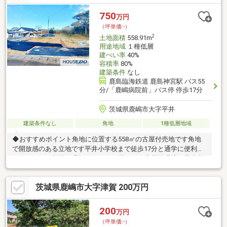
750
万円
（坪単価:-）
2
土地面積
558.91m
用途地域
１種低層
建ぺい率
40%
容積率
80%
建築条件
なし
鹿島臨海鉄道 鹿島神宮駅 バス55
分/「鹿嶋病院前」バス停 停歩17分
茨城県鹿嶋市大字平井
建築条件なし
角地
1種低層地域
◆おすすめポイント角地に位置する558㎡の古屋付売地です角地
で開放感のある立地です平井小学校まで徒歩17分と通学に便利で
すゆとりある敷地に理想の住まいを描けます◆周辺環境平井小学
校まで徒歩17分平井中学校まで徒歩18分◆ご案内
茨城県鹿嶋市大字津賀 200万円
200
万円
（坪単価:-）