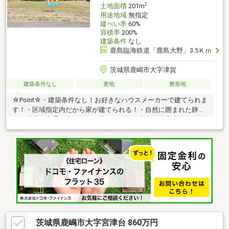
2
土地面積
201m
用途地域
無指定
建ぺい率
60%
容積率
200%
建築条件
なし
鹿島臨海鉄道「鹿島大野」3.5Ｋｍ
茨城県鹿嶋市大字津賀
建築条件なし
更地
整形地
☆Point☆・建築条件なし！お好きなハウスメーカーで建てられま
す！・区域指定内だから家が建てられる！・自然に囲まれた静か
な住環境・車通り少なめでお子さまのいる家庭にも安心・整形地
で建てやすい形状
茨城県鹿嶋市大字宮津台 860万円