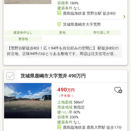
容積率
184%
建築条件
なし
鹿島臨海鉄道 荒野台駅 徒歩8分
茨城県鹿嶋市大字荒野
建築条件なし
更地
即引渡し可
整形地
【荒野台駅徒歩8分！広々94坪を自分好みの空間に】 駅徒歩8分の
好立地、正味94坪のゆとりある敷地です。周辺は注文住宅が並ぶ
穏やかな住環境です。■物件のポイント ・建築条件なし： お好き
なハウスメーカーで建築いただけます。 ・平坦な素地： 高低差の
少ない平坦地です。現状でのお渡しのため、庭の配置や駐車場な
茨城県鹿嶋市大字荒井 490万円
ど、用途に合わせた造成計画を自由に立てられます。 ・セットバ
ック分筆済： 道路後退の手続きは完了済み。94坪を有効活用可能
です。 ・どなたでも建築可能： 調整区域ですが許可要件を満たし
490
万円
ており、住宅建築が可能です。平屋や家庭菜園、ガレージなど、
（坪単価:-）
広い敷地を活かした家づくりをここから始めませんか。
2
土地面積
586m
用途地域
無指定
建ぺい率
60%
容積率
200%
建築条件
なし
鹿島臨海鉄道 鹿島大野駅 徒歩17分