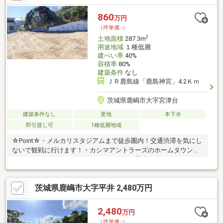
860
万円
（坪単価:-）
2
土地面積
287.3m
用途地域
１種低層
建ぺい率
40%
容積率
80%
建築条件
なし
ＪＲ鹿島線「鹿島神宮」4.2Ｋｍ
茨城県鹿嶋市大字宮津台
建築条件なし
更地
本下水
即引渡し可
1種低層地域
☆Point☆・メルカリスタジアムまで徒歩圏内！交通渋滞を気にし
ないで観戦に行けます！・カシマアントラーズのホームタウン！
アントラーズ好きにはたまらない、移住に最適なエリアです。・
建築条件なし！お好きなハウスメーカーで建てられます！・コン
ビニ、スーパー、薬局など近く、生活利便性の高い立地。・３km
茨城県鹿嶋市大字平井 2,480万円
圏内に小学校、中学校があるので子育て環境には最適。
2,480
万円
（坪単価:-）