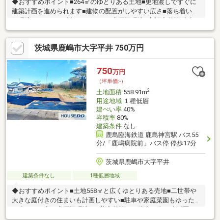
◆おすすめポイント■264㎡のゆとりある土地■更地渡しですぐに
建築計画を進められます■建物の配置がしやすい広さ■落ち着いた
住環境■マイホーム計画にぴったり◆周辺環境■高松小学校 徒歩
37分■高松中学校 徒歩37分■ビックハウス鹿嶋店 徒歩25分■鹿嶋神
宮駅 徒歩43分◆ご案内土地の広さや周辺の様子はぜひ現地でご確
茨城県鹿嶋市大字平井 750万円
認ください。ご見学のご予約をお気軽にお申し付けください。
750
万円
（坪単価:-）
2
土地面積
558.91m
用途地域
１種低層
建ぺい率
40%
容積率
80%
建築条件
なし
鹿島臨海鉄道 鹿島神宮駅 バス55
分/「鹿嶋病院前」バス停 停歩17分
茨城県鹿嶋市大字平井
建築条件なし
1種低層地域
◆おすすめポイント■土地558㎡と広くゆとりある売地■二世帯や
大きな庭付きの住まいも計画しやすい■駐車や家庭菜園もゆった
り楽しめる広さ◆周辺環境■平井小学校まで徒歩17分の生活圏■平
井中学校も通学圏で子育て世帯に安心■のびのび暮らせる鹿嶋市