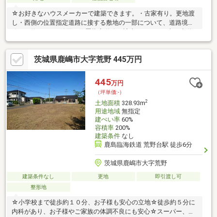
☆お好きなハウスメーカーで建築できます。・古家有り。更地渡
し・西側の位置指定道路に接する敷地の一部について、道路境界
線から約0.77mの範囲は位置指定道路に該当します。・上下水道
前面道路まで
茨城県鹿嶋市大字荒野 445万円
445
万円
（坪単価:-）
2
土地面積
328.93m
用途地域
無指定
建ぺい率
60%
容積率
200%
建築条件
なし
鹿島臨海鉄道 荒野台駅 徒歩6分
茨城県鹿嶋市大字荒野
建築条件なし
更地
即引渡し可
整形地
☆小学校まで徒歩約１０分、お子様も安心の立地☆徒歩約５分に
内科があり、お子様やご家族の体調不良にも安心☆スーパー、ホ