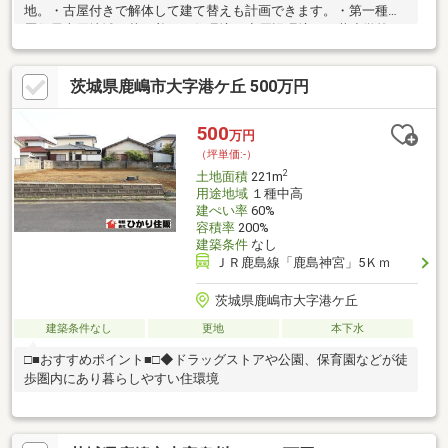
地。・古屋付きで解体して建て替えも計画できます。・第一種低
層住居専用地域の落ち着いた住環境。◆周辺環境・平井小学校ま
で徒歩約17分。・平井中学校まで徒歩約18分。・鹿島神宮駅まで
車で約14分。◆ご案内現地のご見学を承ります。お気軽にご予約
茨城県鹿嶋市大字港ケ丘 500万円
ください。
500
万円
（坪単価:-）
2
土地面積
221m
用途地域
１種中高
建ぺい率
60%
容積率
200%
建築条件
なし
ＪＲ鹿島線「鹿島神宮」5Ｋｍ
茨城県鹿嶋市大字港ケ丘
建築条件なし
更地
本下水
□■おすすめポイント■□◆ドラッグストアや公園、保育園などが徒
歩圏内にあり暮らしやすい住環境