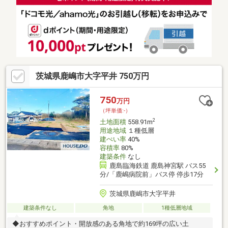
ンやウエルシアも生活圏です■平井中学校まで徒歩約14分■鹿島シ
ョッピングセンターやDCMも車で行けます■鹿島臨海鉄道大洗鹿
島線鹿島神宮駅も利用できます◆ご案内現地の広さや周辺環境は
実際にご覧いただくと分かりやすいです。お気軽にお問い合わせ
ください。
茨城県鹿嶋市大字平井 750万円
750
万円
（坪単価:-）
2
土地面積
558.91m
用途地域
１種低層
建ぺい率
40%
容積率
80%
建築条件
なし
鹿島臨海鉄道 鹿島神宮駅 バス55
分/「鹿嶋病院前」バス停 停歩17分
茨城県鹿嶋市大字平井
建築条件なし
角地
1種低層地域
◆おすすめポイント・開放感のある角地で約169坪の広い土