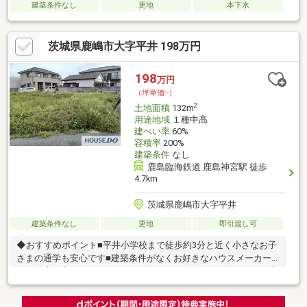
建築条件なし
更地
本下水
茨城県鹿嶋市大字平井 198万円
198
万円
（坪単価:-）
2
土地面積
132m
用途地域
１種中高
建ぺい率
60%
容積率
200%
建築条件
なし
鹿島臨海鉄道 鹿島神宮駅 徒歩
4.7km
茨城県鹿嶋市大字平井
建築条件なし
更地
即引渡し可
◆おすすめポイント■平井小学校まで徒歩約3分と近く小さなお子
さまの通学も安心です■建築条件がなくお好きなハウスメーカー
や工務店で家づくりができます■約132㎡・約40坪と使いやすい広
さの住宅用地です■海まで歩いて行ける閑静な住宅街で落ち着い
て暮らせます◆周辺環境■スーパーまで徒歩約8分・セブンイレブ