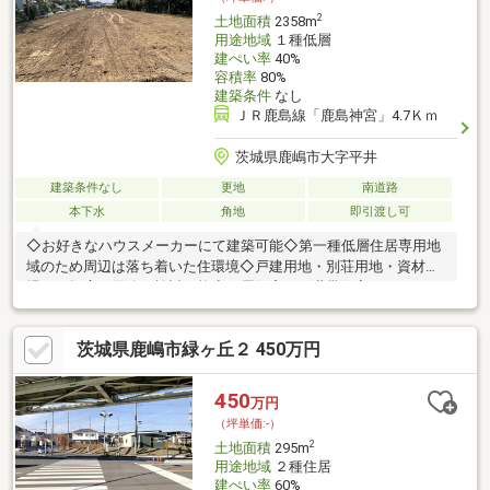
2
土地面積
2358m
用途地域
１種低層
建ぺい率
40%
容積率
80%
建築条件
なし
ＪＲ鹿島線「鹿島神宮」4.7Ｋｍ
茨城県鹿嶋市大字平井
建築条件なし
更地
南道路
本下水
角地
即引渡し可
◇お好きなハウスメーカーにて建築可能◇第一種低層住居専用地
域のため周辺は落ち着いた住環境◇戸建用地・別荘用地・資材置
場など幅広い用途で検討可能◇平屋住宅や二世帯住宅など、ゆと
りある住まいづくりに適した土地です◇広大な敷地を活かしたア
パート計画にもおすすめ・以前は資材置き場として利用・現況有
茨城県鹿嶋市緑ヶ丘２ 450万円
姿でのお引渡し・境界については未確定となっております・前面
道路と敷地の一部に高低差あり・建築計画に伴い必要となる造成
工事、地盤調査、ライフライン引込等の費用は買主様負担となり
450
万円
ます・売主様の契約不適合責任免責・司法書士売主指定・ご質問
（坪単価:-）
やご不明点等ございましたらお気軽にお問合せください。
2
土地面積
295m
用途地域
２種住居
建ぺい率
60%