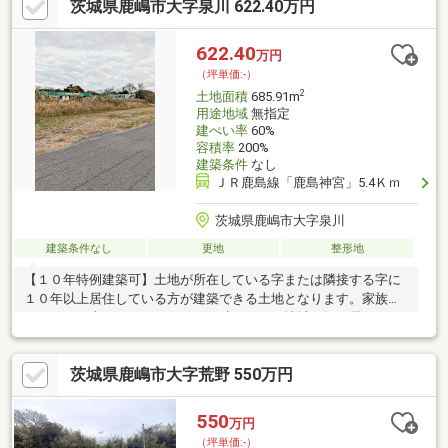
茨城県鹿嶋市大字泉川 622.40万円
622.40
万円
（坪単価:-）
2
土地面積
685.91m
用途地域
無指定
建ぺい率
60%
容積率
200%
建築条件
なし
ＪＲ鹿島線「鹿島神宮」5.4Ｋｍ
茨城県鹿嶋市大字泉川
建築条件なし
更地
整形地
【１０年特例建築可】土地が所在している字または隣接する字に
１０年以上居住している方が建築できる土地となります。家族の
これからを支える住まいづくりが叶います。地域を知り尽くした
地元企業ならではの提案力で、暮らしやすさと安心を兼ね揃えた
住まいづくりをサポートいたします。
茨城県鹿嶋市大字荒野 550万円
550
万円
（坪単価:-）