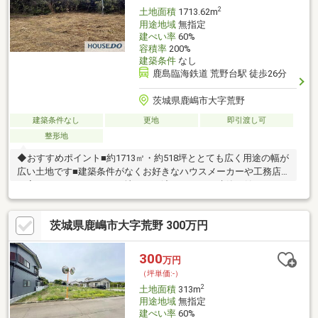
2
土地面積
1713.62m
用途地域
無指定
建ぺい率
60%
容積率
200%
建築条件
なし
鹿島臨海鉄道 荒野台駅 徒歩26分
茨城県鹿嶋市大字荒野
建築条件なし
更地
即引渡し可
整形地
◆おすすめポイント■約1713㎡・約518坪ととても広く用途の幅が
広い土地です■建築条件がなくお好きなハウスメーカーや工務店
で家づくりができます■更地でのお渡しですぐに建築を始めやす
い土地です■落ち着いた住環境でのびのびと暮らせます◆周辺環
境■中野東小学校まで徒歩約10分■スーパーカスミ鹿嶋スタジアム
茨城県鹿嶋市大字荒野 300万円
店まで車で約10分■セブンイレブンも生活圏にあります■鹿島臨海
鉄道大洗鹿島線荒野台駅まで徒歩約26分◆ご案内土地の広さは実
際にご覧いただくと分かりやすいです。ご見学やご相談などお気
300
万円
軽にお問い合わせください。
（坪単価:-）
2
土地面積
313m
用途地域
無指定
建ぺい率
60%