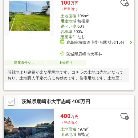
100
万円
（坪単価:-）
2
土地面積
196m
用途地域
無指定
建ぺい率
60%
容積率
200%
建築条件
なし
鹿島臨海鉄道 荒野台駅 徒歩15分
茨城県鹿嶋市大字林
建築条件なし
上物有り
傾斜地より建築が楽な平坦地です。コチラの土地は売地となって
おり、土地購入予定の方にお勧めです。住宅用地です。土地面積
は196㎡(公簿)となっております。駅まで徒歩15分の場所に立地し
ています。
茨城県鹿嶋市大字志崎 400万円
400
万円
（坪単価:-）
2
土地面積
497m
用途地域
無指定