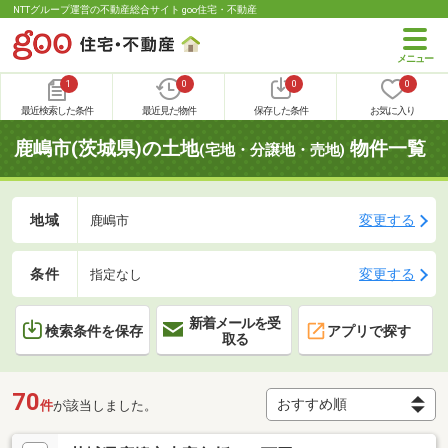
NTTグループ運営の不動産総合サイト goo住宅・不動産
1
0
0
0
最近検索した条件
最近見た物件
保存した条件
お気に入り
鹿嶋市(茨城県)の土地
物件一覧
(宅地・分譲地・売地)
地域
変更する
鹿嶋市
条件
変更する
指定なし
新着メールを受
検索条件を保存
アプリで探す
取る
70
件
が該当しました。