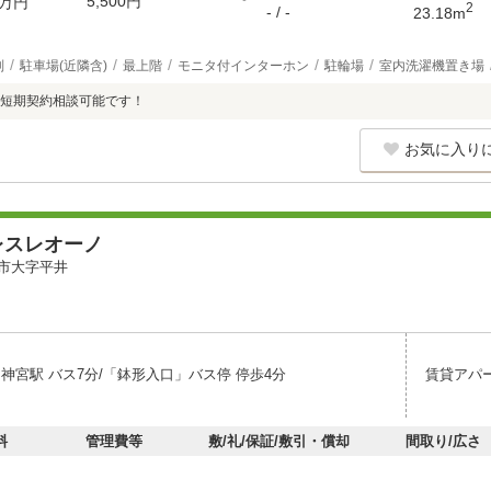
5,500円
万円
2
- / -
23.18m
別
駐車場(近隣含)
最上階
モニタ付インターホン
駐輪場
室内洗濯機置き場
短期契約相談可能です！
お気に入り
レスレオーノ
市大字平井
島神宮駅 バス7分/「鉢形入口」バス停 停歩4分
賃貸アパ
料
管理費等
敷/礼/保証/敷引・償却
間取り/広さ