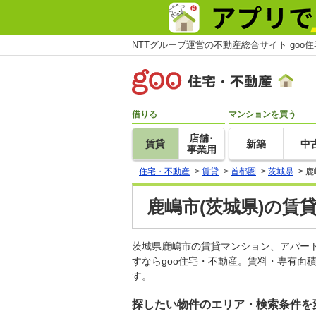
NTTグループ運営の不動産総合サイト goo
借りる
マンションを買う
店舗･
賃貸
新築
中
事業用
住宅・不動産
>
賃貸
>
首都圏
>
茨城県
>
鹿
鹿嶋市(茨城県)の賃
茨城県鹿嶋市の賃貸マンション、アパー
すならgoo住宅・不動産。賃料・専有面
す。
探したい物件のエリア・検索条件を