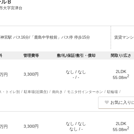
ールＢ
市大字宮津台
神宮駅 バス16分/「鹿島中学校前」バス停 停歩15分
賃貸マンシ
料
管理費等
敷/礼/保証/敷引・償却
間取り/広さ
2LDK
なし / なし
3,300円
万円
2
- / -
55.08m
ス・トイレ別
駐車場(近隣含)
南向き
モニタ付インターホン
駐輪場
お気に入り
なし / なし
2LDK
3,300円
万円
2
なし / -
55.08m