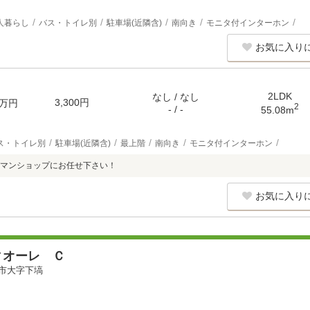
人暮らし
バス・トイレ別
駐車場(近隣含)
南向き
モニタ付インターホン
お気に入り
2LDK
なし / なし
3,300円
万円
2
- / -
55.08m
ス・トイレ別
駐車場(近隣含)
最上階
南向き
モニタ付インターホン
マンショップにお任せ下さい！
お気に入り
ィオーレ Ｃ
市大字下塙