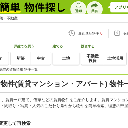
住宅・不動産
0
最近見た物件
保
一戸建てを買う
建てる
投資する
不動産
古
新築
中古
土地
土地活用
投資
嶋市の賃貸情報 物件一覧
貸物件(賃貸マンション・アパート) 物件
ト、賃貸一戸建て、借家などの賃貸物件をご紹介します。賃貸マンショ
積・間取り・写真・人気のこだわり条件から物件を簡単検索。理想の部屋
変更して再検索