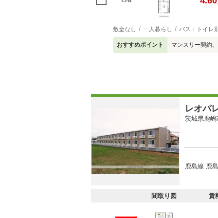
4.60
敷金なし
一人暮らし
バス・トイレ
おすすめポイント
マンスリー契約。
レオパ
茨城県鹿嶋
鹿島線 鹿
間取り図
賃