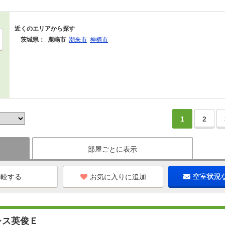
近くのエリアから探す
茨城県：
鹿嶋市
潮来市
神栖市
1
2
部屋ごとに表示
お気に入りに追加
空室状況
レス英俊Ｅ