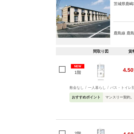
茨城県鹿嶋
鹿島線 鹿島
間取り図
賃
NEW
4.50
1階
敷金なし
一人暮らし
バス・トイレ
おすすめポイント
マンスリー契約。
2階