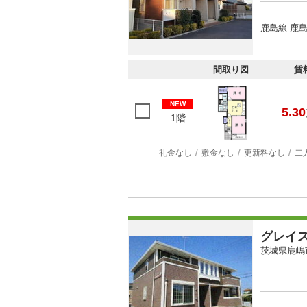
鹿島線 鹿島
間取り図
賃
NEW
5.30
1階
礼金なし
敷金なし
更新料なし
二
グレイ
茨城県鹿嶋