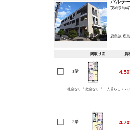
パルテ
茨城県鹿嶋
鹿島線 鹿島
間取り図
賃
1階
4.50
礼金なし
敷金なし
二人暮らし
バ
2階
4.70