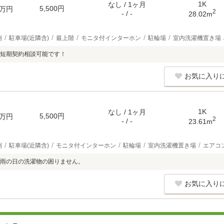
1K
なし / 1ヶ月
5,500円
万円
2
- / -
28.02m
別
駐車場(近隣含)
最上階
モニタ付インターホン
駐輪場
室内洗濯機置き場
短期契約相談可能です！
お気に入り
1K
なし / 1ヶ月
5,500円
万円
2
- / -
23.61m
別
駐車場(近隣含)
モニタ付インターホン
駐輪場
室内洗濯機置き場
エアコ
雨の日の洗濯物の困りません。
お気に入り