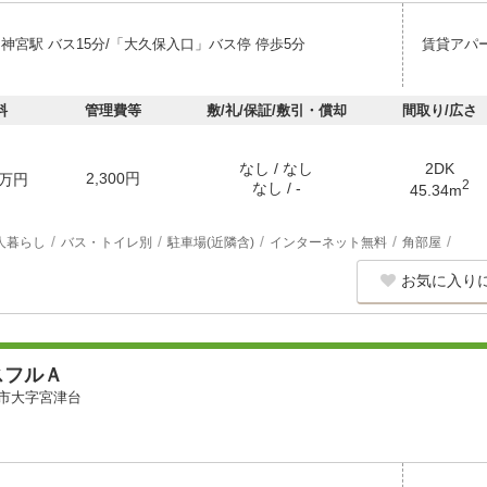
神宮駅 バス15分/「大久保入口」バス停 停歩5分
賃貸アパ
料
管理費等
敷/礼/保証/敷引・償却
間取り/広さ
なし / なし
2DK
2,300円
万円
2
なし / -
45.34m
人暮らし
バス・トイレ別
駐車場(近隣含)
インターネット無料
角部屋
お気に入り
スフルＡ
市大字宮津台