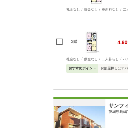
礼金なし
敷金なし
更新料なし
二
3階
4.80
礼金なし
敷金なし
二人暮らし
バ
おすすめポイント
お部屋探しはアパ
サンフ
茨城県鹿嶋