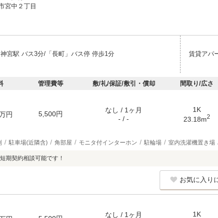
市宮中２丁目
神宮駅 バス3分/「長町」バス停 停歩1分
賃貸アパ
料
管理費等
敷/礼/保証/敷引・償却
間取り/広さ
1K
なし / 1ヶ月
5,500円
万円
2
- / -
23.18m
別
駐車場(近隣含)
角部屋
モニタ付インターホン
駐輪場
室内洗濯機置き場
短期契約相談可能です！
お気に入り
1K
なし / 1ヶ月