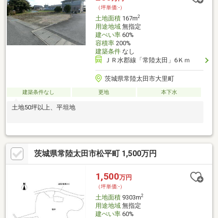
（坪単価:-）
2
土地面積
167m
用途地域
無指定
建ぺい率
60%
容積率
200%
建築条件
なし
ＪＲ水郡線「常陸太田」6Ｋｍ
茨城県常陸太田市大里町
建築条件なし
更地
本下水
土地50坪以上、平坦地
茨城県常陸太田市松平町 1,500万円
1,500
万円
（坪単価:-）
2
土地面積
9303m
用途地域
無指定
建ぺい率
60%