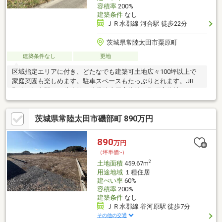
容積率
200%
建築条件
なし
ＪＲ水郡線 河合駅 徒歩22分
茨城県常陸太田市粟原町
建築条件なし
更地
区域指定エリアに付き、どたなでも建築可土地広々100坪以上で
家庭菜園も楽しめます。駐車スペースもたっぷりとれます。JR水
郡線 河合駅まで徒歩約22分常陸太田市街地、那珂市街地へのア
クセス良好 閑静な住宅地
茨城県常陸太田市磯部町 890万円
890
万円
（坪単価:-）
2
土地面積
459.67m
用途地域
１種住居
建ぺい率
60%
容積率
200%
建築条件
なし
ＪＲ水郡線 谷河原駅 徒歩7分
その他の交通