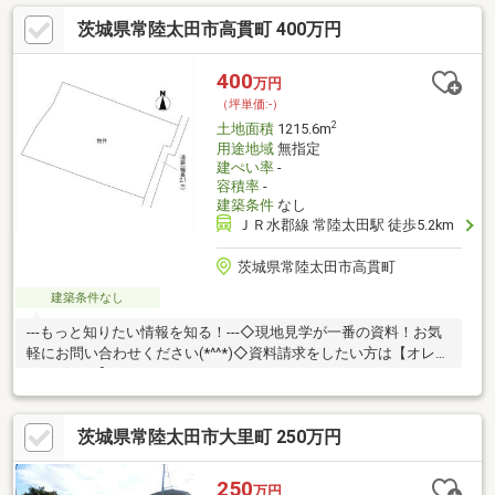
茨城県常陸太田市高貫町 400万円
400
万円
（坪単価:-）
2
土地面積
1215.6m
用途地域
無指定
建ぺい率
-
容積率
-
建築条件
なし
ＪＲ水郡線 常陸太田駅 徒歩5.2km
茨城県常陸太田市高貫町
建築条件なし
---もっと知りたい情報を知る！---◇現地見学が一番の資料！お気
軽にお問い合わせください(*^^*)◇資料請求をしたい方は【オレン
ジのボタン】をクリック！！
茨城県常陸太田市大里町 250万円
250
万円