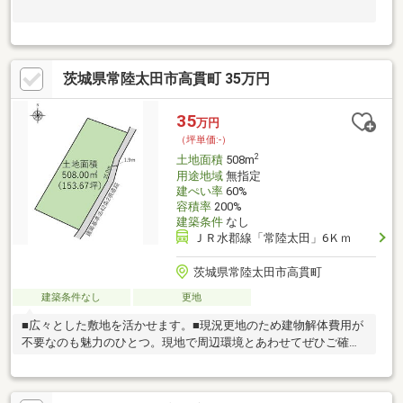
茨城県常陸太田市高貫町 35万円
35
万円
（坪単価:-）
2
土地面積
508m
用途地域
無指定
建ぺい率
60%
容積率
200%
建築条件
なし
ＪＲ水郡線「常陸太田」6Ｋｍ
茨城県常陸太田市高貫町
建築条件なし
更地
■広々とした敷地を活かせます。■現況更地のため建物解体費用が
不要なのも魅力のひとつ。現地で周辺環境とあわせてぜひご確認
ください。