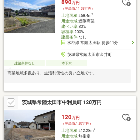
890
万円
（坪単価:11.39万円）
2
土地面積
258.4m
用途地域
近隣商業
建ぺい率
80%
容積率
200%
建築条件
なし
水郡線 常陸太田駅 徒歩11分
茨城県常陸太田市金井町
建築条件なし
本下水
商業地域多数あり、生活利便性の良い立地です。
茨城県常陸太田市中利員町 120万円
120
万円
（坪単価:1.87万円）
2
土地面積
212.28m
用途地域
無指定