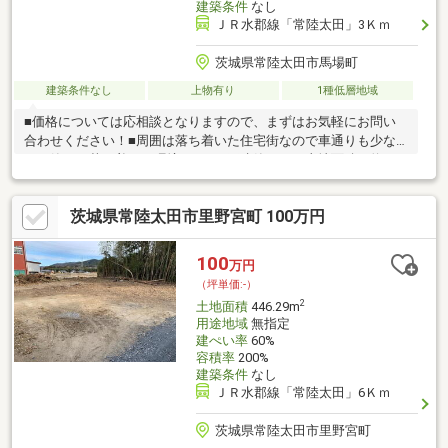
建築条件
なし
ＪＲ水郡線「常陸太田」3Ｋｍ
茨城県常陸太田市馬場町
建築条件なし
上物有り
1種低層地域
■価格については応相談となりますので、まずはお気軽にお問い
合わせください！■周囲は落ち着いた住宅街なので車通りも少な
く、静かな落ち着いた環境です。■再建築不可。土地面積は約
67.74坪とゆとりの広さになります。
茨城県常陸太田市里野宮町 100万円
100
万円
（坪単価:-）
2
土地面積
446.29m
用途地域
無指定
建ぺい率
60%
容積率
200%
建築条件
なし
ＪＲ水郡線「常陸太田」6Ｋｍ
茨城県常陸太田市里野宮町