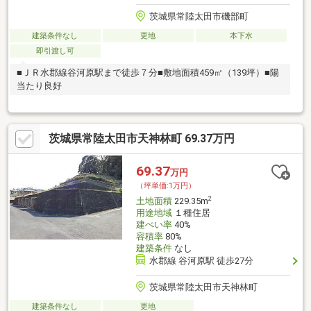
茨城県常陸太田市磯部町
建築条件なし
更地
本下水
即引渡し可
■ＪＲ水郡線谷河原駅まで徒歩７分■敷地面積459㎡（139坪）■陽
当たり良好
茨城県常陸太田市天神林町 69.37万円
69.37
万円
（坪単価:1万円）
2
土地面積
229.35m
用途地域
１種住居
建ぺい率
40%
容積率
80%
建築条件
なし
水郡線 谷河原駅 徒歩27分
茨城県常陸太田市天神林町
建築条件なし
更地