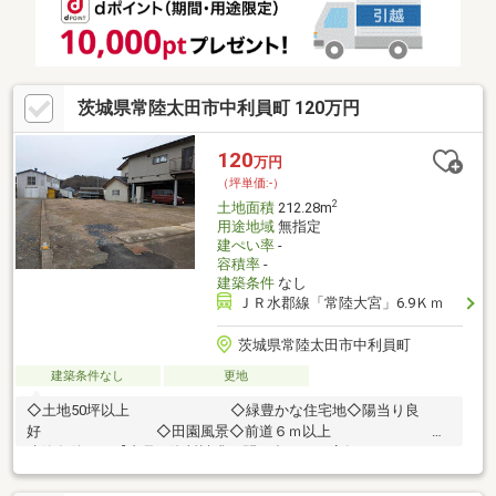
茨城県常陸太田市中利員町 120万円
120
万円
（坪単価:-）
2
土地面積
212.28m
用途地域
無指定
建ぺい率
-
容積率
-
建築条件
なし
ＪＲ水郡線「常陸大宮」6.9Ｋｍ
茨城県常陸太田市中利員町
建築条件なし
更地
◇土地50坪以上 ◇緑豊かな住宅地◇陽当り良
好 ◇田園風景◇前道６ｍ以上 ◇
建築条件なし【内見・資料請求や問い合わせは店舗まで TEL：
029-224-3655】