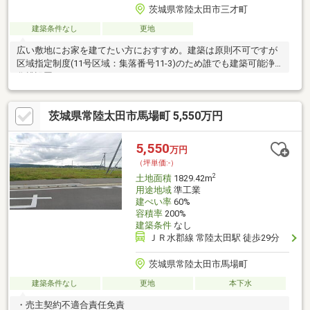
茨城県常陸太田市三才町
建築条件なし
更地
広い敷地にお家を建てたい方におすすめ。建築は原則不可ですが
区域指定制度(11号区域：集落番号11-3)のため誰でも建築可能浄
化槽設置要 セットバック要
茨城県常陸太田市馬場町 5,550万円
5,550
万円
（坪単価:-）
2
土地面積
1829.42m
用途地域
準工業
建ぺい率
60%
容積率
200%
建築条件
なし
ＪＲ水郡線 常陸太田駅 徒歩29分
茨城県常陸太田市馬場町
建築条件なし
更地
本下水
・売主契約不適合責任免責