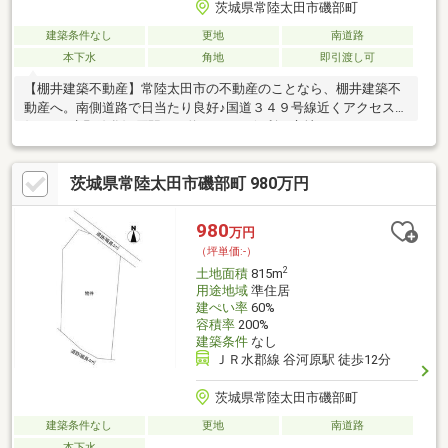
茨城県常陸太田市磯部町
建築条件なし
更地
南道路
本下水
角地
即引渡し可
【棚井建築不動産】常陸太田市の不動産のことなら、棚井建築不
動産へ。南側道路で日当たり良好♪国道３４９号線近くアクセス良
好♪ＪＲ水郡線谷河原駅まで約２４０ｍ便利な立地です♪
茨城県常陸太田市磯部町 980万円
980
万円
（坪単価:-）
2
土地面積
815m
用途地域
準住居
建ぺい率
60%
容積率
200%
建築条件
なし
ＪＲ水郡線 谷河原駅 徒歩12分
茨城県常陸太田市磯部町
建築条件なし
更地
南道路
本下水