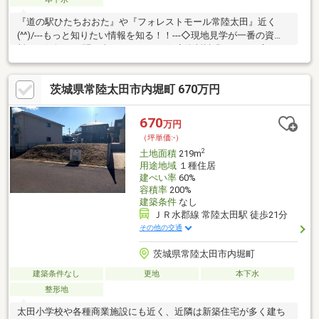
『道の駅ひたちおおた』や『フォレストモール常陸太田』近く
(^^)/---もっと知りたい情報を知る！！---◇現地見学が一番の資
料！お気軽にお問い合わせください☆◇資料請求をしたい方は
【オレンジのボタン】をクリック！！
茨城県常陸太田市内堀町 670万円
670
万円
（坪単価:-）
2
土地面積
219m
用途地域
１種住居
建ぺい率
60%
容積率
200%
建築条件
なし
ＪＲ水郡線 常陸太田駅 徒歩21分
その他の交通
茨城県常陸太田市内堀町
建築条件なし
更地
本下水
整形地
太田小学校や各種商業施設にも近く、近隣は新築住宅が多く建ち