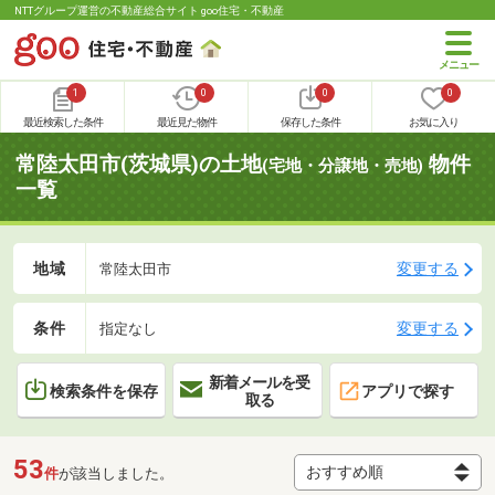
NTTグループ運営の不動産総合サイト goo住宅・不動産
1
0
0
0
最近検索した条件
最近見た物件
保存した条件
お気に入り
常陸太田市(茨城県)の土地
物件
(宅地・分譲地・売地)
一覧
地域
変更する
常陸太田市
条件
変更する
指定なし
新着メールを受
検索条件を保存
アプリで探す
取る
53
件
が該当しました。