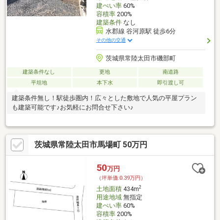
建ぺい率
60%
容積率
200%
建築条件
なし
水郡線 谷河原駅 徒歩6分
その他の交通
茨城県常陸太田市磯部町
建築条件なし
更地
南道路
平坦地
本下水
即引渡し可
建築条件無し！駅徒歩圏内！広々とした敷地で人気の平屋プラン
も建築可能です♪お気軽にお問合せ下さい♪
茨城県常陸太田市馬場町 50万円
50
万円
（坪単価:0.39万円）
2
土地面積
434m
用途地域
無指定
建ぺい率
60%
容積率
200%