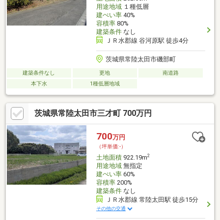
用途地域
１種低層
建ぺい率
40%
容積率
80%
建築条件
なし
ＪＲ水郡線 谷河原駅 徒歩4分
茨城県常陸太田市磯部町
建築条件なし
更地
南道路
本下水
1種低層地域
茨城県常陸太田市三才町 700万円
700
万円
（坪単価:-）
2
土地面積
922.19m
用途地域
無指定
建ぺい率
60%
容積率
200%
建築条件
なし
ＪＲ水郡線 常陸太田駅 徒歩15分
その他の交通