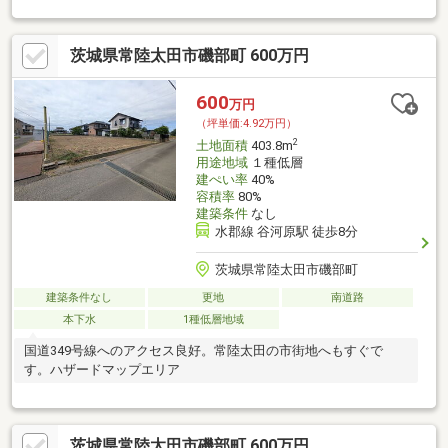
茨城県常陸太田市磯部町 600万円
600
万円
（坪単価:4.92万円）
2
土地面積
403.8m
用途地域
１種低層
建ぺい率
40%
容積率
80%
建築条件
なし
水郡線 谷河原駅 徒歩8分
茨城県常陸太田市磯部町
建築条件なし
更地
南道路
本下水
1種低層地域
国道349号線へのアクセス良好。常陸太田の市街地へもすぐで
す。ハザードマップエリア
茨城県常陸太田市磯部町 600万円