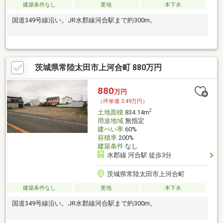
建築条件なし
更地
本下水
国道349号線沿い。JR水郡線河合駅まで約300m。
茨城県常陸太田市上河合町 880万円
880
万円
（坪単価:3.49万円）
2
土地面積
834.14m
用途地域
無指定
建ぺい率
60%
容積率
200%
建築条件
なし
水郡線 河合駅 徒歩3分
茨城県常陸太田市上河合町
建築条件なし
更地
本下水
国道349号線沿い。JR水郡線河合駅まで約300m。