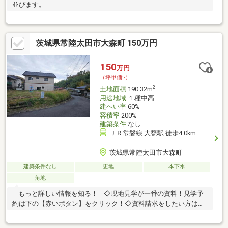
並びます。
茨城県常陸太田市大森町 150万円
150
万円
（坪単価:-）
2
土地面積
190.32m
用途地域
１種中高
建ぺい率
60%
容積率
200%
建築条件
なし
ＪＲ常磐線 大甕駅 徒歩4.0km
茨城県常陸太田市大森町
建築条件なし
更地
本下水
角地
---もっと詳しい情報を知る！---◇現地見学が一番の資料！見学予
約は下の【赤いボタン】をクリック！◇資料請求をしたい方は
【オレンジのボタン】をクリック！