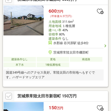
600
万円
（坪単価:6.37万円）
2
土地面積
311.6m
用途地域
１種低層
建ぺい率
40%
容積率
80%
建築条件
なし
水郡線 谷河原駅 徒歩8分
茨城県常陸太田市磯部町
建築条件なし
更地
南道路
本下水
1種低層地域
国道349号線へのアクセス良好。常陸太田の市街地へもすぐで
す。ハザードマップエリア
茨城県常陸太田市新宿町 150万円
150
万円