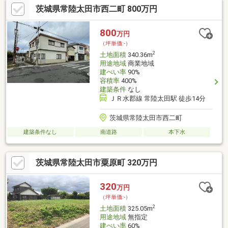
茨城県常陸太田市西二町 800万円
800
万円
（坪単価:-）
2
土地面積
340.36m
用途地域
商業地域
建ぺい率
90%
容積率
400%
建築条件
なし
ＪＲ水郡線 常陸太田駅 徒歩14分
茨城県常陸太田市西二町
建築条件なし
南道路
本下水
茨城県常陸太田市粟原町 320万円
320
万円
（坪単価:-）
2
土地面積
325.05m
用途地域
無指定
建ぺい率
60%