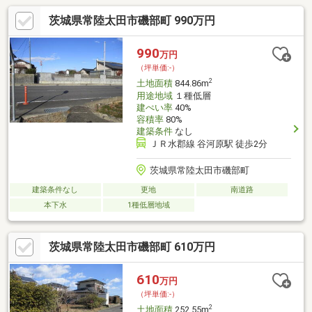
茨城県常陸太田市磯部町 990万円
990
万円
（坪単価:-）
2
土地面積
844.86m
用途地域
１種低層
建ぺい率
40%
容積率
80%
建築条件
なし
ＪＲ水郡線 谷河原駅 徒歩2分
茨城県常陸太田市磯部町
建築条件なし
更地
南道路
本下水
1種低層地域
茨城県常陸太田市磯部町 610万円
610
万円
（坪単価:-）
2
土地面積
252.55m