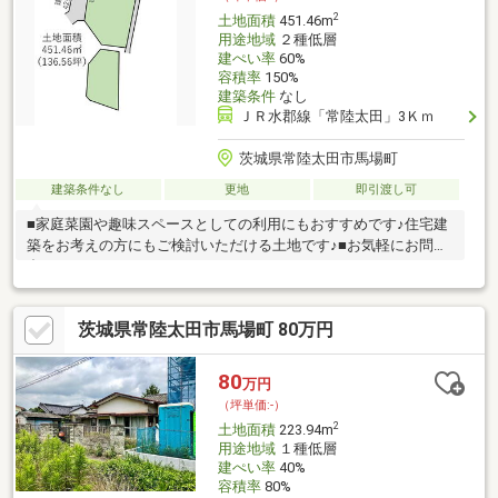
2
土地面積
451.46m
用途地域
２種低層
建ぺい率
60%
容積率
150%
建築条件
なし
ＪＲ水郡線「常陸太田」3Ｋｍ
茨城県常陸太田市馬場町
建築条件なし
更地
即引渡し可
■家庭菜園や趣味スペースとしての利用にもおすすめです♪住宅建
築をお考えの方にもご検討いただける土地です♪■お気軽にお問い
合わせください♪
茨城県常陸太田市馬場町 80万円
80
万円
（坪単価:-）
2
土地面積
223.94m
用途地域
１種低層
建ぺい率
40%
容積率
80%