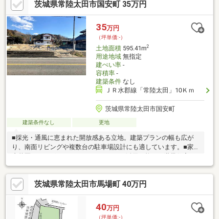
茨城県常陸太田市国安町 35万円
35
万円
（坪単価:-）
2
土地面積
595.41m
用途地域
無指定
建ぺい率
-
容積率
-
建築条件
なし
ＪＲ水郡線「常陸太田」10Ｋｍ
茨城県常陸太田市国安町
建築条件なし
更地
■採光・通風に恵まれた開放感ある立地。建築プランの幅も広が
り、南面リビングや複数台の駐車場設計にも適しています。■家
庭菜園やドッグラン、BBQスペースにも活用可能。二世帯住宅や
平屋建築など幅広いプランにも対応できる贅沢な広さが魅力で
す。ガーデニングも思いのまま楽しめます。
茨城県常陸太田市馬場町 40万円
40
万円
（坪単価:-）