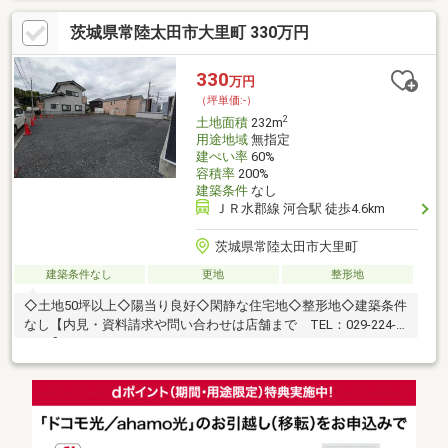
茨城県常陸太田市大里町 330万円
330
万円
（坪単価:-）
2
土地面積
232m
用途地域
無指定
建ぺい率
60%
容積率
200%
建築条件
なし
ＪＲ水郡線 河合駅 徒歩4.6km
茨城県常陸太田市大里町
建築条件なし
更地
整形地
◇土地50坪以上◇陽当り良好◇閑静な住宅地◇整形地◇建築条件
なし【内見・資料請求や問い合わせは店舗まで TEL：029-224-
3655】