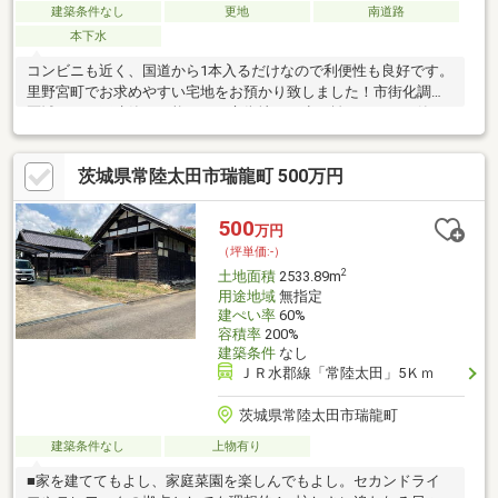
建築条件なし
更地
南道路
本下水
コンビニも近く、国道から1本入るだけなので利便性も良好です。
里野宮町でお求めやすい宅地をお預かり致しました！市街化調整
区域ですが再建築が可能です。市街地から少し離れるだけで静か
な生活が可能です。ぜひご検討ください！
茨城県常陸太田市瑞龍町 500万円
500
万円
（坪単価:-）
2
土地面積
2533.89m
用途地域
無指定
建ぺい率
60%
容積率
200%
建築条件
なし
ＪＲ水郡線「常陸太田」5Ｋｍ
茨城県常陸太田市瑞龍町
建築条件なし
上物有り
■家を建ててもよし、家庭菜園を楽しんでもよし。セカンドライ