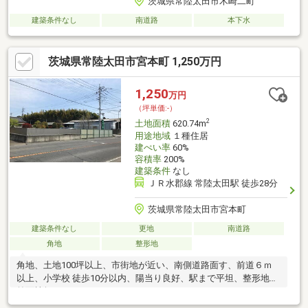
茨城県常陸太田市木崎二町
建築条件なし
南道路
本下水
茨城県常陸太田市宮本町 1,250万円
1,250
万円
（坪単価:-）
2
土地面積
620.74m
用途地域
１種住居
建ぺい率
60%
容積率
200%
建築条件
なし
ＪＲ水郡線 常陸太田駅 徒歩28分
茨城県常陸太田市宮本町
建築条件なし
更地
南道路
角地
整形地
角地、土地100坪以上、市街地が近い、南側道路面す、前道６ｍ
以上、小学校 徒歩10分以内、陽当り良好、駅まで平坦、整形地、
前面棟無