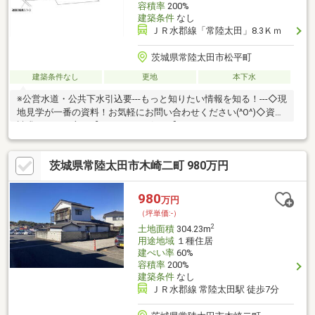
容積率
200%
建築条件
なし
ＪＲ水郡線「常陸太田」8.3Ｋｍ
茨城県常陸太田市松平町
建築条件なし
更地
本下水
※公営水道・公共下水引込要---もっと知りたい情報を知る！---◇現
地見学が一番の資料！お気軽にお問い合わせください(^O^)◇資料
請求をしたい方は【オレンジのボタン】をクリック！！
茨城県常陸太田市木崎二町 980万円
980
万円
（坪単価:-）
2
土地面積
304.23m
用途地域
１種住居
建ぺい率
60%
容積率
200%
建築条件
なし
ＪＲ水郡線 常陸太田駅 徒歩7分