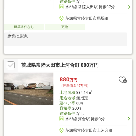
建築条件
なし
水郡線 常陸太田駅 徒歩37分
茨城県常陸太田市馬場町
建築条件なし
更地
農業に最適。
茨城県常陸太田市上河合町 880万円
880
万円
（坪単価:3.49万円）
2
土地面積
834.14m
用途地域
無指定
建ぺい率
60%
容積率
200%
建築条件
なし
水郡線 河合駅 徒歩3分
茨城県常陸太田市上河合町