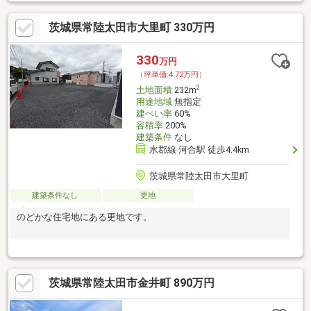
茨城県常陸太田市大里町 330万円
330
万円
（坪単価:4.72万円）
2
土地面積
232m
用途地域
無指定
建ぺい率
60%
容積率
200%
建築条件
なし
水郡線 河合駅 徒歩4.4km
茨城県常陸太田市大里町
建築条件なし
更地
のどかな住宅地にある更地です。
茨城県常陸太田市金井町 890万円