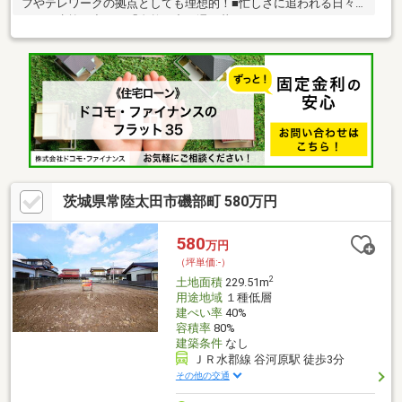
フやテレワークの拠点としても理想的！■忙しさに追われる日々
から一歩抜け出し、「自然の中に還る暮らし」、はじめてみませ
んか？
茨城県常陸太田市磯部町 580万円
580
万円
（坪単価:-）
2
土地面積
229.51m
用途地域
１種低層
建ぺい率
40%
容積率
80%
建築条件
なし
ＪＲ水郡線 谷河原駅 徒歩3分
その他の交通