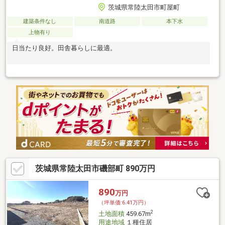
茨城県常陸太田市町屋町
建築条件なし
南道路
本下水
上物有り
日当たり良好。田舎暮らしに最適。
茨城県常陸太田市磯部町 890万円
890
万円
（坪単価:6.41万円）
2
土地面積
459.67m
用途地域
１種住居