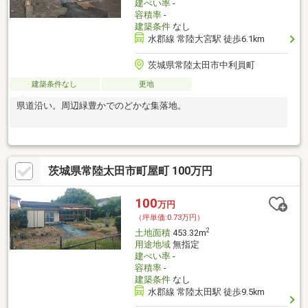
建ぺい率
-
容積率
-
建築条件
なし
水郡線 常陸大宮駅 徒歩6.1km
茨城県常陸太田市中利員町
建築条件なし
更地
県道沿い。周辺緑豊かでのどかな集落地。
茨城県常陸太田市町屋町 100万円
100
万円
（坪単価:0.73万円）
2
土地面積
453.32m
用途地域
無指定
建ぺい率
-
容積率
-
建築条件
なし
水郡線 常陸太田駅 徒歩9.5km