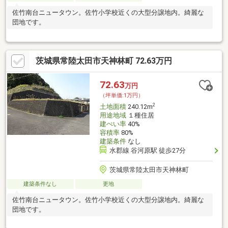
佐竹南台ニュータウン。佐竹小学校近くの大型分譲地内。綺麗な
団地です。
茨城県常陸太田市天神林町 72.63万円
72.63
万円
（坪単価:1万円）
2
土地面積
240.12m
用途地域
１種住居
建ぺい率
40%
容積率
80%
建築条件
なし
水郡線 谷河原駅 徒歩27分
茨城県常陸太田市天神林町
建築条件なし
更地
佐竹南台ニュータウン。佐竹小学校近くの大型分譲地内。綺麗な
団地です。