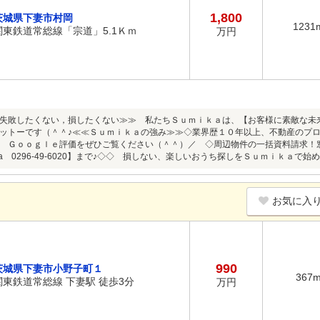
1,800
茨城県下妻市村岡
1231
関東鉄道常総線「宗道」5.1Ｋｍ
万円
失敗したくない，損したくない≫≫ 私たちＳｕｍｉｋａは、【お客様に素敵な未
ットーです（＾＾♪≪≪Ｓｕｍｉｋａの強み≫≫◇業界歴１０年以上、不動産のプロスタ
 Ｇｏｏｇｌｅ評価をぜひご覧ください（＾＾）／ ◇周辺物件の一括資料請求！
ka 0296-49-6020】まで♪◇◇ 損しない、楽しいおうち探しをＳｕｍｉｋａで
お気に入
990
茨城県下妻市小野子町１
367
関東鉄道常総線 下妻駅 徒歩3分
万円