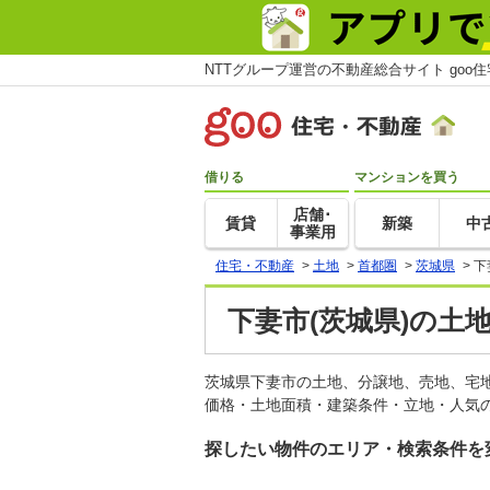
NTTグループ運営の不動産総合サイト goo
借りる
マンションを買う
店舗･
賃貸
新築
中
事業用
住宅・不動産
>
土地
>
首都圏
>
茨城県
>
下
下妻市(茨城県)の土
茨城県下妻市の土地、分譲地、売地、宅
価格・土地面積・建築条件・立地・人気の
探したい物件のエリア・検索条件を