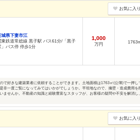
お気に入
茨城県下妻市江
1,000
関東鉄道常総線 黒子駅 バス61分/「黒子
1763
万円
駅」バス停 停歩1分
ので好きな建築業者に依頼することができます。土地面積は1763㎡(公簿)で一押
是非一度ご覧になってみてはいかがでしょうか。平坦地なので、擁壁・造成費用を
いませんか。不動産の知識と経験豊富なスタッフが、お客様の疑問や不安を解消し
お気に入