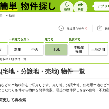
住宅・不動産
0
最近見た物件
保
一戸建てを買う
建てる
投資する
不動産
古
新築
中古
土地
土地活用
投資
妻市の土地 物件一覧
地(宅地・分譲地・売地) 物件一覧
地などの土地物件をご紹介します。売り地、分譲土地、住宅用土地などの
こだわり条件から物件を簡単検索。理想の物件探しをgoo住宅・不動
変更して再検索