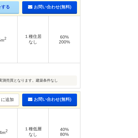
をする
お問い合わせ(無料)
１種住居
60%
2
5m
なし
200%
実測売買となります。建築条件なし
お問い合わせ(無料)
りに追加
１種低層
40%
2
34m
なし
80%