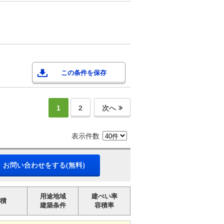
この条件を保存
1
2
次へ
表示件数
・お問い合わせをする(無料)
用途地域
建ぺい率
積
建築条件
容積率