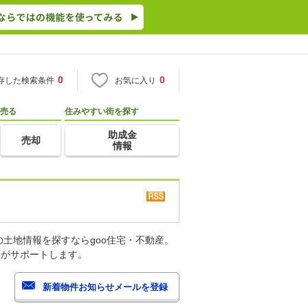
0
0
存した検索条件
お気に入り
売る
住みやすい街を探す
助成金
売却
情報
土地情報を探すならgoo住宅・不動産。
産がサポートします。