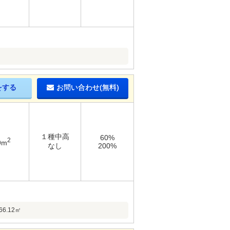
をする
お問い合わせ(無料)
１種中高
60%
2
9m
なし
200%
.12㎡