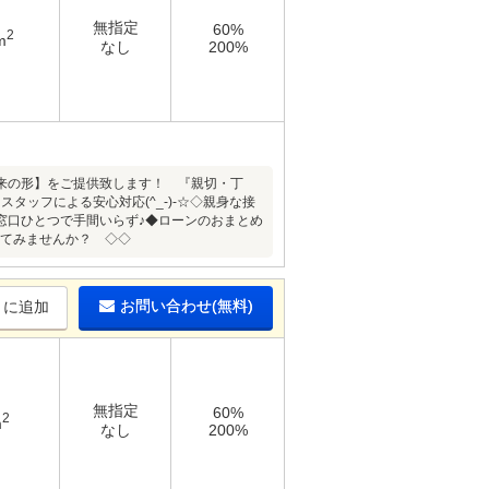
無指定
60%
2
m
なし
200%
来の形】をご提供致します！ 『親切・丁
ッフによる安心対応(^_-)-☆◇親身な接
窓口ひとつで手間いらず♪◆ローンのおまとめ
始めてみませんか？ ◇◇
お問い合わせ(無料)
りに追加
無指定
60%
2
m
なし
200%