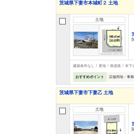
茨城県下妻市本城町２ 土地
土地
建築条件なし
更地
南道路
本下
おすすめポイント
店舗用地・事務
茨城県下妻市下妻乙 土地
土地