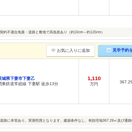
契約不適合免責・道路と敷地で高低差あり（約10cm～約120cm）
見学予約
お気に入りに追加
1,110
茨城県下妻市下妻乙
367.2
関東鉄道常総線 下妻駅 徒歩13分
万円
道路に本管あり。実測売買となります。建築条件なし、有効宅地367.29㎡及び通路66