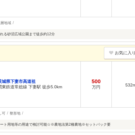
低層地域
れる砂沼広域公園まで徒歩約12分
お気に入
500
茨城県下妻市高道祖
532
関東鉄道常総線 下妻駅 徒歩5.0km
万円
し可
整形地
ート用地等の用途で検討可能☆※農地法第2種農地※セットバック要