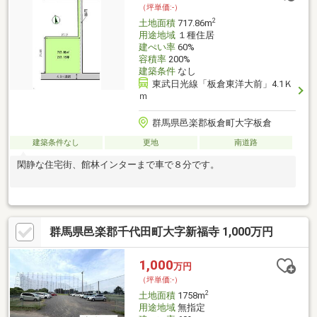
（坪単価:-）
2
土地面積
717.86m
用途地域
１種住居
建ぺい率
60%
容積率
200%
建築条件
なし
東武日光線「板倉東洋大前」4.1Ｋ
ｍ
群馬県邑楽郡板倉町大字板倉
建築条件なし
更地
南道路
閑静な住宅街、館林インターまで車で８分です。
群馬県邑楽郡千代田町大字新福寺 1,000万円
1,000
万円
（坪単価:-）
2
土地面積
1758m
用途地域
無指定