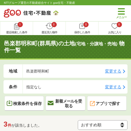
NTTグループ運営の不動産総合サイト goo住宅・不動産
1
0
0
0
最近検索した条件
最近見た物件
保存した条件
お気に入り
邑楽郡明和町(群馬県)の土地
物
(宅地・分譲地・売地)
件一覧
地域
変更する
邑楽郡明和町
条件
変更する
指定なし
新着メールを受
検索条件を保存
アプリで探す
取る
3
件
が該当しました。