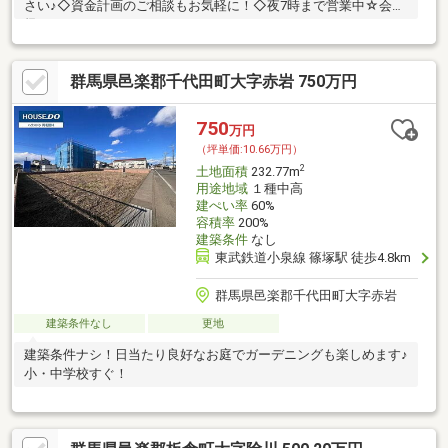
さい♪◇資金計画のご相談もお気軽に！◇夜7時まで営業中☆会社
帰りもOK
群馬県邑楽郡千代田町大字赤岩 750万円
750
万円
（坪単価:10.66万円）
2
土地面積
232.77m
用途地域
１種中高
建ぺい率
60%
容積率
200%
建築条件
なし
東武鉄道小泉線 篠塚駅 徒歩4.8km
群馬県邑楽郡千代田町大字赤岩
建築条件なし
更地
建築条件ナシ！日当たり良好なお庭でガーデニングも楽しめます♪
小・中学校すぐ！