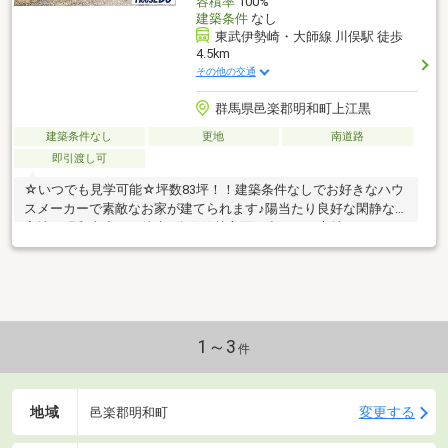
容積率
100%
建築条件
なし
東武伊勢崎・大師線 川俣駅 徒歩
4.5km
その他の交通
群馬県邑楽郡明和町上江黒
建築条件なし
更地
南道路
即引渡し可
☆いつでも見学可能☆坪数83坪！！建築条件なしでお好きなハウ
スメーカーで素敵なお家が建てられます♪陽当たり良好な閑静な住
宅地！明和東小まで徒歩7分☆館林方面に出やすい立地です
1～3
件
地域
変更する
邑楽郡明和町