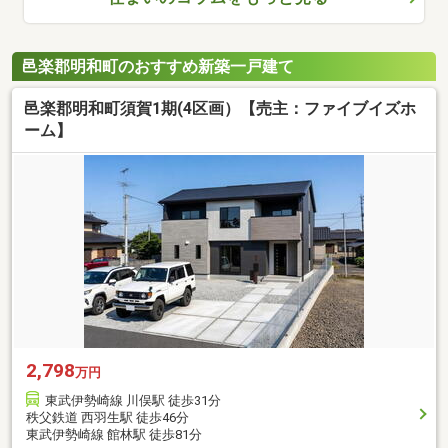
邑楽郡明和町のおすすめ新築一戸建て
邑楽郡明和町須賀1期(4区画）【売主：ファイブイズホ
ーム】
2,798
万円
東武伊勢崎線 川俣駅 徒歩31分
秩父鉄道 西羽生駅 徒歩46分
東武伊勢崎線 館林駅 徒歩81分