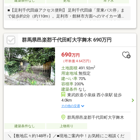
建築条件なし
更地
本下水
■【足利千代田線アクセス便利】 足利千代田線「里東バス停」ま
で徒歩約2分（約110m）。足利市・館林市方面へのマイカー通勤
も便利です。■【小学校まで徒歩約24分】 西小学校まで徒歩約24
分（約1900m）、千代田中学校まで徒歩約22分（約1700m）。
■【大型商業施設へのアクセス便利】 大型生鮮食品店併設のホー
群馬県邑楽郡千代田町大字舞木 690万円
ムセンター「ジョイフル本田千代田店」まで車約9分（約
3600m）、コストコホールセール群馬明和倉庫店まで車約20分
（約7800m）。■現況渡し／引渡時期要相談（境界協定・農地転
690
万円
用届出後）
（坪単価:4.64万円）
2
土地面積
491.92m
用途地域
無指定
建ぺい率
70%
容積率
200%
建築条件
なし
東武鉄道小泉線 西小泉駅 徒歩
4.0km
その他の交通
群馬県邑楽郡千代田町大字舞木
建築条件なし
上物有り
＼【敷地広々約148坪♪】／■現地ご案内中！お気軽にご相談くだ