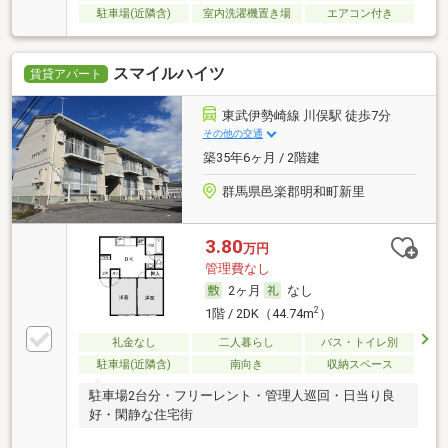
駐車場(近隣含)
室内洗濯機置き場
エアコン付き
スマイルハイツ
賃貸アパート
東武伊勢崎線 川俣駅 徒歩7分
その他の交通
築35年6ヶ月 / 2階建
群馬県邑楽郡明和町新里
3.80
万円
管理費なし
2ヶ月
なし
2
1階 / 2DK（44.74m
）
礼金なし
二人暮らし
バス・トイレ別
駐車場(近隣含)
南向き
収納スペース
駐車場2台分・フリーレント・管理人巡回・日当り良
好・閑静な住宅街