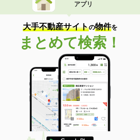
アプリ
大手不動産サイト
物件
の
を
まとめて検索！