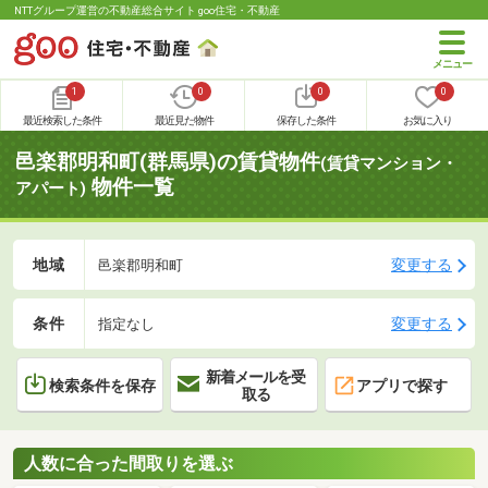
NTTグループ運営の不動産総合サイト goo住宅・不動産
1
0
0
0
最近検索した条件
最近見た物件
保存した条件
お気に入り
邑楽郡明和町(群馬県)の賃貸物件
(賃貸マンション・
物件一覧
アパート)
地域
変更する
邑楽郡明和町
条件
変更する
指定なし
新着メールを受
検索条件を保存
アプリで探す
取る
人数に合った間取りを選ぶ