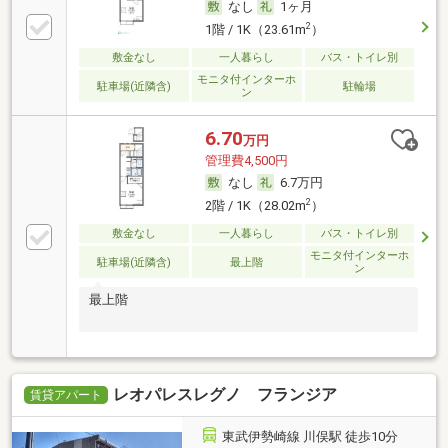
なし
1ヶ月
2
1階 / 1K（23.61m
）
敷金なし
一人暮らし
バス・トイレ別
モニタ付インターホ
駐車場(近隣含)
駐輪場
ン
6.70
万円
管理費4,500円
なし
6.7万円
2
2階 / 1K（28.02m
）
敷金なし
一人暮らし
バス・トイレ別
モニタ付インターホ
駐車場(近隣含)
最上階
ン
最上階
レオパレスレグノ フランジア
賃貸アパート
東武伊勢崎線 川俣駅 徒歩10分