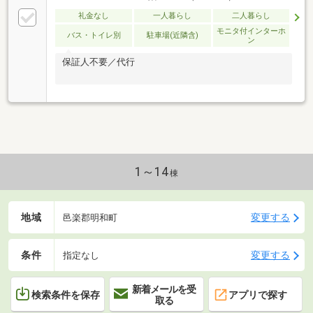
礼金なし
一人暮らし
二人暮らし
モニタ付インターホ
バス・トイレ別
駐車場(近隣含)
ン
保証人不要／代行
1～14
棟
地域
変更する
邑楽郡明和町
条件
変更する
指定なし
新着メールを受
検索条件を保存
アプリで探す
取る