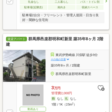
礼金なし
二人暮らし
バス・トイレ別
駐車場(近隣含)
南向き
収納スペース
駐車場2台分・フリーレント・管理人巡回・日当り良
好・閑静な住宅街
群馬県邑楽郡明和町新里 築35年8ヶ月 2階
賃貸アパート
建
東武伊勢崎線 川俣駅 徒歩9分
その他の交通
築35年8ヶ月 / 2階建
群馬県邑楽郡明和町新里
3
万円
管理費2,000円
なし
なし
2
1階 / 1K（25m
）
動画あり