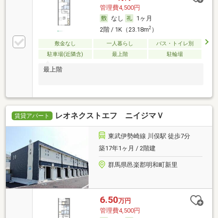
管理費4,500円
なし
1ヶ月
2
2階 / 1K（23.18m
）
敷金なし
一人暮らし
バス・トイレ別
駐車場(近隣含)
最上階
駐輪場
最上階
レオネクストエフ ニイジマＶ
賃貸アパート
東武伊勢崎線 川俣駅 徒歩7分
築17年1ヶ月 / 2階建
群馬県邑楽郡明和町新里
6.50
万円
管理費4,500円