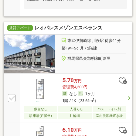
レオパレスメゾンエスペランス
賃貸アパート
東武伊勢崎線 川俣駅 徒歩11分
築19年5ヶ月 / 2階建
群馬県邑楽郡明和町新里
5.70
万円
管理費4,500円
なし
1ヶ月
2
1階 / 1K（23.61m
）
敷金なし
一人暮らし
バス・トイレ別
駐車場(近隣含)
駐輪場
室内洗濯機置き場
6.10
万円