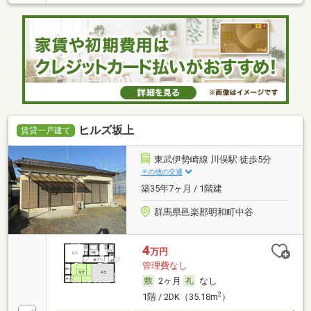
ヒルズ坂上
賃貸一戸建て
東武伊勢崎線 川俣駅 徒歩5分
その他の交通
築35年7ヶ月 / 1階建
群馬県邑楽郡明和町中谷
4
万円
管理費なし
2ヶ月
なし
2
1階 / 2DK（35.18m
）