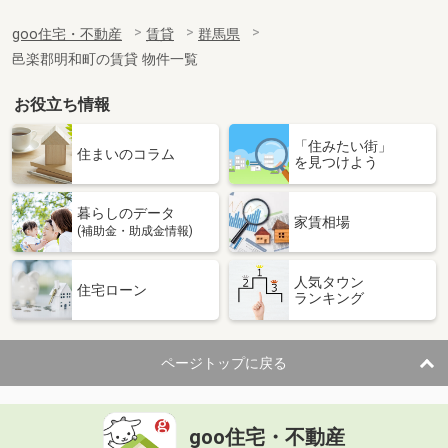
goo住宅・不動産
賃貸
群馬県
邑楽郡明和町の賃貸 物件一覧
お役立ち情報
「住みたい街」
住まいのコラム
を見つけよう
暮らしのデータ
家賃相場
(補助金・助成金情報)
人気タウン
住宅ローン
ランキング
ページトップに戻る
goo住宅・不動産