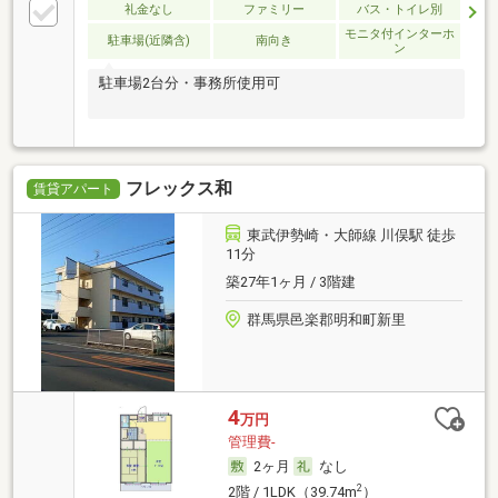
礼金なし
ファミリー
バス・トイレ別
モニタ付インターホ
駐車場(近隣含)
南向き
ン
駐車場2台分・事務所使用可
フレックス和
賃貸アパート
東武伊勢崎・大師線 川俣駅 徒歩
11分
築27年1ヶ月 / 3階建
群馬県邑楽郡明和町新里
4
万円
管理費-
2ヶ月
なし
2
2階 / 1LDK（39.74m
）