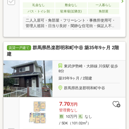
礼金なし
敷金なし
一人暮らし
バス・トイレ別
駐車場(近隣含)
角部屋
二人入居可・角部屋・フリーレント・事務所使用可・
管理人巡回・日当り良好・閑静な住宅街・保証人不要
／代行 ・ルームシェア可・高齢者相談
群馬県邑楽郡明和町中谷 築35年9ヶ月 2階
賃貸一戸建て
建
東武伊勢崎・大師線 川俣駅 徒歩
8分
築35年9ヶ月 / 2階建
群馬県邑楽郡明和町中谷
7.70
万円
管理費なし
10万円
なし
2
/ 5DK（101.02m
）