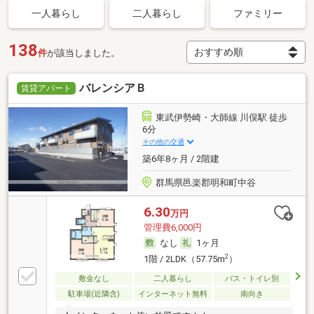
一人暮らし
二人暮らし
ファミリー
138
件
が該当しました。
バレンシアＢ
賃貸アパート
東武伊勢崎・大師線 川俣駅 徒歩
6分
その他の交通
築6年8ヶ月 / 2階建
群馬県邑楽郡明和町中谷
6.30
万円
管理費6,000円
なし
1ヶ月
2
1階 / 2LDK（57.75m
）
敷金なし
二人暮らし
バス・トイレ別
駐車場(近隣含)
インターネット無料
南向き