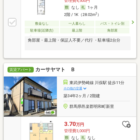
管理費4,500円
なし
1ヶ月
2
2階 / 1K（28.02m
）
敷金なし
一人暮らし
バス・トイレ別
駐車場(近隣含)
最上階
角部屋
角部屋・最上階・保証人不要／代行 ・駐車場2台分
カーサヤマト Ｂ
賃貸アパート
東武伊勢崎線 川俣駅 徒歩11分
その他の交通
築34年2ヶ月 / 2階建
群馬県邑楽郡明和町新里
3.70
万円
管理費3,000円
なし
なし