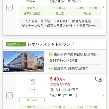
2
2階 / 2LDK（54.38m
）
敷金なし
二人暮らし
バス・トイレ別
駐車場(近隣含)
最上階
南向き
二人入居可・最上階・日当り良好・閑静な住宅街・デ
ザイナーズ物件・保証人不要／代行 ・初期費用カード
決済可・家賃カード決済可
レオパレスシャトルランド
賃貸アパート
東武伊勢崎線 川俣駅 徒歩10分
築24年5ヶ月 / 2階建
群馬県邑楽郡明和町新里
5.40
万円
管理費4,500円
なし
5.4万円
2
1階 / 1K（23.18m
）
動画あり
敷金なし
一人暮らし
バス・トイレ別