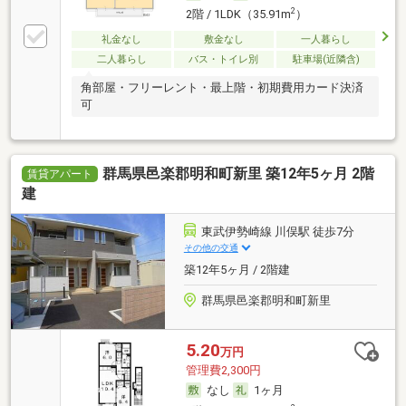
2
2階 / 1LDK（35.91m
）
礼金なし
敷金なし
一人暮らし
二人暮らし
バス・トイレ別
駐車場(近隣含)
角部屋・フリーレント・最上階・初期費用カード決済
可
群馬県邑楽郡明和町新里 築12年5ヶ月 2階
賃貸アパート
建
東武伊勢崎線 川俣駅 徒歩7分
その他の交通
築12年5ヶ月 / 2階建
群馬県邑楽郡明和町新里
5.20
万円
管理費2,300円
なし
1ヶ月