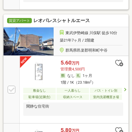
レオパレスシャトルエース
賃貸アパート
東武伊勢崎線 川俣駅 徒歩10分
築21年7ヶ月 / 2階建
群馬県邑楽郡明和町中谷
5.60
万円
管理費4,500円
なし
1ヶ月
2
1階 / 1K（23.18m
）
敷金なし
一人暮らし
バス・トイレ別
駐車場(近隣含)
収納スペース
室内洗濯機置き場
閑静な住宅街
5.80
万円