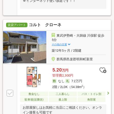
☆インターネット使い放題です！！
コルト クローネ
賃貸アパート
東武伊勢崎・大師線 川俣駅 徒歩
5分
その他の交通
築12年5ヶ月 / 2階建
群馬県邑楽郡明和町新里
5.20
万円
管理費2,300円
なし
7.2万円
2
2階 / 2LDK（54.38m
）
敷金なし
二人暮らし
バス・トイレ別
駐車場(近隣含)
最上階
角部屋
お部屋探しはお気軽に当店にご相談ください。オンラ
イン接客も可能です