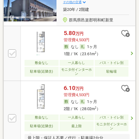
その他の交通
築20年 / 2階建
群馬県邑楽郡明和町新里
5.80
万円
管理費4,500円
なし
1ヶ月
2
1階 / 1K（23.61m
）
敷金なし
一人暮らし
バス・トイレ別
モニタ付インターホ
駐車場(近隣含)
駐輪場
ン
6.10
万円
管理費4,500円
なし
1ヶ月
2
2階 / 1K（28.02m
）
敷金なし
一人暮らし
バス・トイレ別
モニタ付インターホ
駐車場(近隣含)
最上階
ン
最上階・保証人不要／代行 ・駐車場2台分