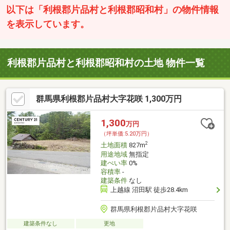
以下は「利根郡片品村と利根郡昭和村」の物件情報
を表示しています。
利根郡片品村と利根郡昭和村の土地 物件一覧
群馬県利根郡片品村大字花咲 1,300万円
1,300
万円
（坪単価:5.20万円）
2
土地面積
827m
用途地域
無指定
建ぺい率
0%
容積率
-
建築条件
なし
上越線 沼田駅 徒歩28.4km
群馬県利根郡片品村大字花咲
建築条件なし
更地