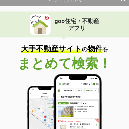
goo住宅・不動産
アプリ
大手不動産サイト
物件
の
を
まとめて検索！