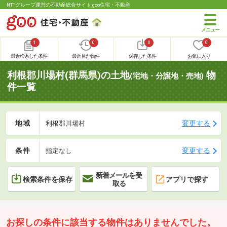
NTTグループ運営の不動産総合サイト goo住宅・不動産
1
0
0
0
最近検索した条件
最近見た物件
保存した条件
お気に入り
利根郡川場村(群馬県)の土地
物
(宅地・分譲地・売地)
件一覧
地域
変更する
利根郡川場村
条件
変更する
指定なし
新着メールを受
検索条件を保存
アプリで探す
取る
お探しの条件に該当する物件はありませんでした。