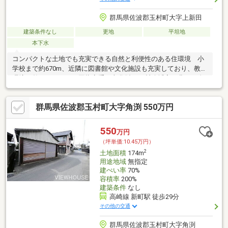
群馬県佐波郡玉村町大字上新田
建築条件なし
更地
平坦地
本下水
コンパクトな土地でも充実できる自然と利便性のある住環境 小
学校まで約670m、近隣に図書館や文化施設も充実しており、教育
環境が整っています 国指定重要文化財の玉村八幡宮や豊かな自
然に恵まれた土地で心豊
群馬県佐波郡玉村町大字角渕 550万円
550
万円
（坪単価:10.45万円）
2
土地面積
174m
用途地域
無指定
建ぺい率
70%
容積率
200%
建築条件
なし
高崎線 新町駅 徒歩29分
その他の交通
群馬県佐波郡玉村町大字角渕