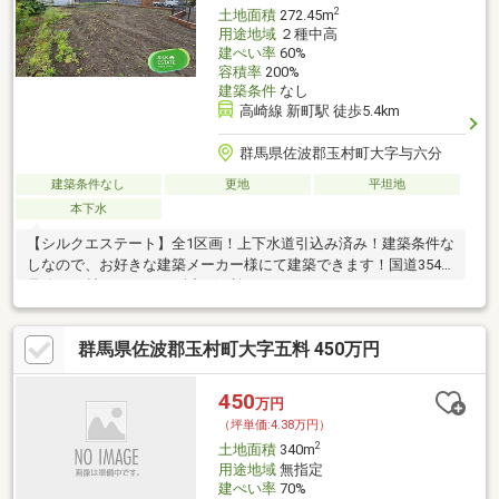
2
土地面積
272.45m
用途地域
２種中高
建ぺい率
60%
容積率
200%
建築条件
なし
高崎線 新町駅 徒歩5.4km
群馬県佐波郡玉村町大字与六分
建築条件なし
更地
平坦地
本下水
【シルクエステート】全1区画！上下水道引込み済み！建築条件な
しなので、お好きな建築メーカー様にて建築できます！国道354
号線や玉村スマートICも近く便利です♪
群馬県佐波郡玉村町大字五料 450万円
450
万円
（坪単価:4.38万円）
2
土地面積
340m
用途地域
無指定
建ぺい率
70%