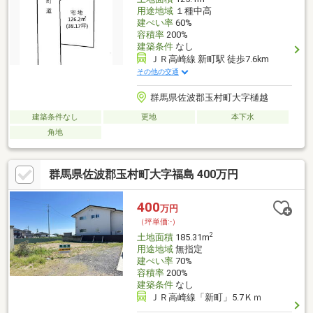
用途地域
１種中高
建ぺい率
60%
容積率
200%
建築条件
なし
ＪＲ高崎線 新町駅 徒歩7.6km
その他の交通
群馬県佐波郡玉村町大字樋越
建築条件なし
更地
本下水
角地
群馬県佐波郡玉村町大字福島 400万円
400
万円
（坪単価:-）
2
土地面積
185.31m
用途地域
無指定
建ぺい率
70%
容積率
200%
建築条件
なし
ＪＲ高崎線「新町」5.7Ｋｍ