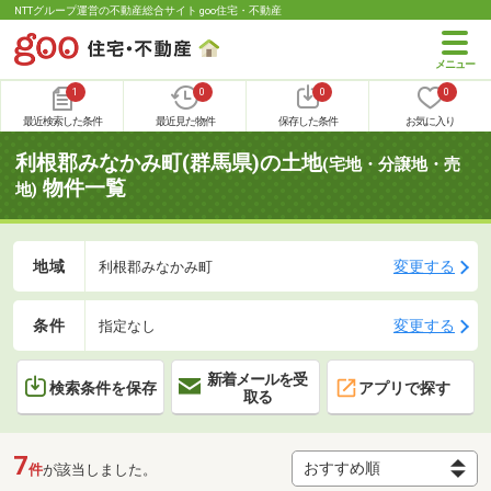
NTTグループ運営の不動産総合サイト goo住宅・不動産
1
0
0
0
最近検索した条件
最近見た物件
保存した条件
お気に入り
利根郡みなかみ町(群馬県)の土地
(宅地・分譲地・売
物件一覧
地)
地域
変更する
利根郡みなかみ町
条件
変更する
指定なし
新着メールを受
検索条件を保存
アプリで探す
取る
7
件
が該当しました。