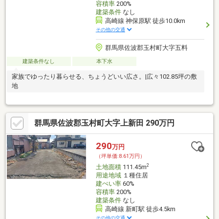
容積率
200%
建築条件
なし
高崎線 神保原駅 徒歩10.0km
その他の交通
群馬県佐波郡玉村町大字五料
建築条件なし
本下水
家族でゆったり暮らせる、ちょうどいい広さ。|広々102.85坪の敷
地
群馬県佐波郡玉村町大字上新田 290万円
290
万円
（坪単価:8.61万円）
2
土地面積
111.45m
用途地域
１種住居
建ぺい率
60%
容積率
200%
建築条件
なし
高崎線 新町駅 徒歩4.5km
その他の交通