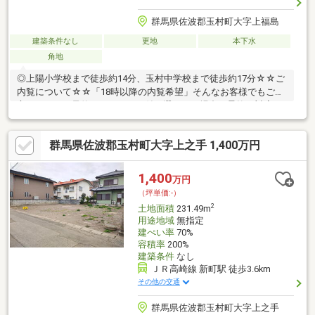
群馬県佐波郡玉村町大字上福島
建築条件なし
更地
本下水
角地
◎上陽小学校まで徒歩約14分、玉村中学校まで徒歩約17分☆☆ご
内覧について☆☆「18時以降の内覧希望」そんなお客様でもご安
心ください。予約システムで日付が選べない場合も柔軟に対応い
たします！ぜひお気軽にご相談ください。◆北側接道：4ｍ未満
の箇所は復元要す◆東側接道：4.4ｍ～5.0ｍ◆上水道加入金
群馬県佐波郡玉村町大字上之手 1,400万円
183000円◆受益者負担金240円/㎡ 別途必要
1,400
万円
（坪単価:-）
2
土地面積
231.49m
用途地域
無指定
建ぺい率
70%
容積率
200%
建築条件
なし
ＪＲ高崎線 新町駅 徒歩3.6km
その他の交通
群馬県佐波郡玉村町大字上之手