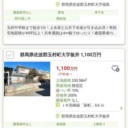
群馬県佐波郡玉村町大字福島
建築条件なし
更地
本下水
即引渡し可
整形地
玉村中学校まで徒歩1分！上水道と公共下水道が引き込み済！有効
宅地面積が45坪以上！共有通路は4ｍ幅でゆったり！建築業者の
指定がないので、お好きなハウスメーカーや工務店で好きなよう
に建てられます！また、ローコスト住宅のご紹介もできますので
お気軽にお問い合わせください！土地と建物プランと諸費用を込
群馬県佐波郡玉村町大字板井 1,100万円
みにした場合、総額２，５００万円～注文住宅が建てられます！
※建物はお好きなようにフリープランで１から作成できますので
お気軽にお問い合わせください！※長期優良住宅やオール電化な
1,100
万円
どもできます！
（坪単価:-）
2
土地面積
250.58m
用途地域
無指定
建ぺい率
70%
容積率
200%
建築条件
なし
ＪＲ高崎線「新町」6Ｋｍ
群馬県佐波郡玉村町大字板井
建築条件なし
南道路
上物有り