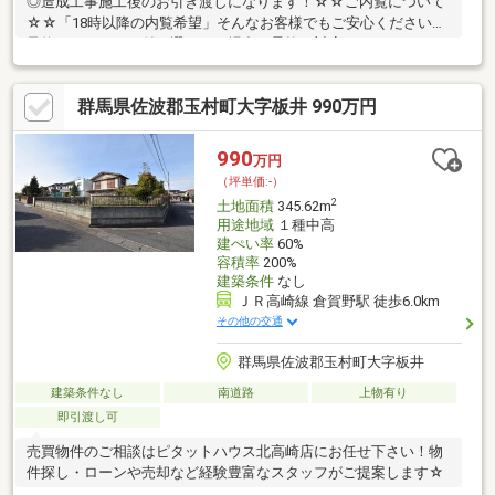
◎造成工事施工後のお引き渡しになります！☆☆ご内覧について
☆☆「18時以降の内覧希望」そんなお客様でもご安心ください。
予約システムで日付が選べない場合も柔軟に対応いたします！ぜ
ひお気軽にご相談ください。◆南側接道：接道幅2.57ｍ◆売主に
て区割り擁壁・上下水道引込み後引渡し◆開発許可申請要す：指
群馬県佐波郡玉村町大字板井 990万円
定集落内建物の許可基準に該当する方（玉村南中学校エリア）◆
開発許可申請費用、農地転用申請費用、水道加入金、受益者負担
金要す
990
万円
（坪単価:-）
2
土地面積
345.62m
用途地域
１種中高
建ぺい率
60%
容積率
200%
建築条件
なし
ＪＲ高崎線 倉賀野駅 徒歩6.0km
その他の交通
群馬県佐波郡玉村町大字板井
建築条件なし
南道路
上物有り
即引渡し可
売買物件のご相談はピタットハウス北高崎店にお任せ下さい！物
件探し・ローンや売却など経験豊富なスタッフがご提案します☆