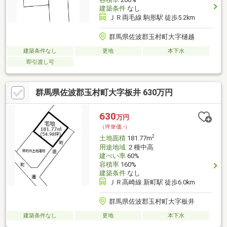
建築条件
なし
ＪＲ両毛線 駒形駅 徒歩5.2km
群馬県佐波郡玉村町大字樋越
建築条件なし
更地
本下水
即引渡し可
群馬県佐波郡玉村町大字板井 630万円
630
万円
（坪単価:-）
2
土地面積
181.77m
用途地域
２種中高
建ぺい率
60%
容積率
160%
建築条件
なし
ＪＲ高崎線 新町駅 徒歩6.0km
群馬県佐波郡玉村町大字板井
建築条件なし
更地
本下水