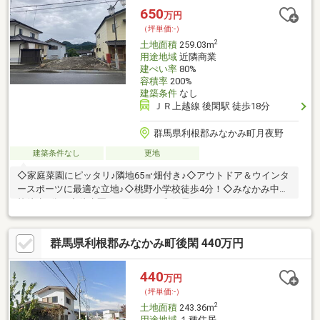
させて頂きます!!■□■------------------------■□■
650
万円
（坪単価:-）
2
土地面積
259.03m
用途地域
近隣商業
建ぺい率
80%
容積率
200%
建築条件
なし
ＪＲ上越線 後閑駅 徒歩18分
群馬県利根郡みなかみ町月夜野
建築条件なし
更地
◇家庭菜園にピッタリ♪隣地65㎡畑付き♪◇アウトドア＆ウインタ
ースポーツに最適な立地♪◇桃野小学校徒歩4分！◇みなかみ中学
校徒歩9分！◇徒歩圏にスーパー、郵便局♪
群馬県利根郡みなかみ町後閑 440万円
440
万円
（坪単価:-）
2
土地面積
243.36m
用途地域
１種住居