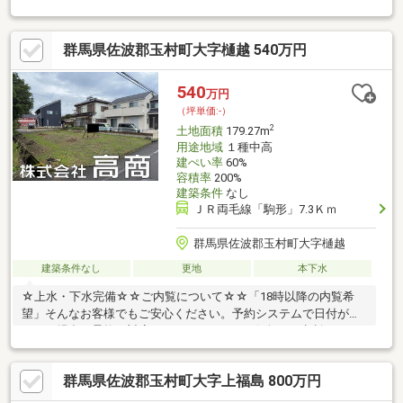
群馬県佐波郡玉村町大字樋越 540万円
540
万円
（坪単価:-）
2
土地面積
179.27m
用途地域
１種中高
建ぺい率
60%
容積率
200%
建築条件
なし
ＪＲ両毛線「駒形」7.3Ｋｍ
群馬県佐波郡玉村町大字樋越
建築条件なし
更地
本下水
☆上水・下水完備☆☆ご内覧について☆☆「18時以降の内覧希
望」そんなお客様でもご安心ください。予約システムで日付が選
べない場合も柔軟に対応いたします！ぜひお気軽にご相談くださ
い。◆現況渡し◆別途水道・下水負担金要◆景観計画区域◆プロ
パンガス◆東側接道：6.8ｍ～7.5ｍ
群馬県佐波郡玉村町大字上福島 800万円