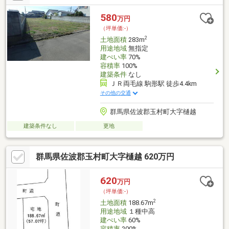
580
万円
（坪単価:-）
2
土地面積
283m
用途地域
無指定
建ぺい率
70%
容積率
100%
建築条件
なし
ＪＲ両毛線 駒形駅 徒歩4.4km
その他の交通
群馬県佐波郡玉村町大字樋越
建築条件なし
更地
群馬県佐波郡玉村町大字樋越 620万円
620
万円
（坪単価:-）
2
土地面積
188.67m
用途地域
１種中高
建ぺい率
60%
容積率
200%