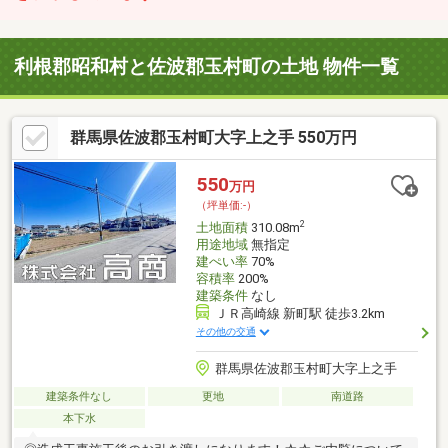
利根郡昭和村と佐波郡玉村町の土地 物件一覧
群馬県佐波郡玉村町大字上之手 550万円
550
万円
（坪単価:-）
2
土地面積
310.08m
用途地域
無指定
建ぺい率
70%
容積率
200%
建築条件
なし
ＪＲ高崎線 新町駅 徒歩3.2km
その他の交通
群馬県佐波郡玉村町大字上之手
建築条件なし
更地
南道路
本下水