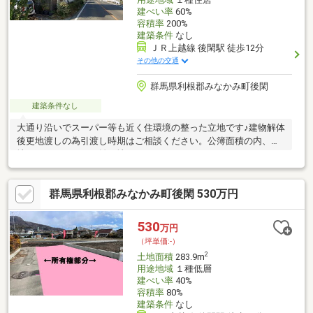
建ぺい率
60%
容積率
200%
建築条件
なし
ＪＲ上越線 後閑駅 徒歩12分
その他の交通
群馬県利根郡みなかみ町後閑
建築条件なし
大通り沿いでスーパー等も近く住環境の整った立地です♪建物解体
後更地渡しの為引渡し時期はご相談ください。公簿面積の内、宅
地２２３．５４㎡／雑種地１９．８２㎡です。
群馬県利根郡みなかみ町後閑 530万円
530
万円
（坪単価:-）
2
土地面積
283.9m
用途地域
１種低層
建ぺい率
40%
容積率
80%
建築条件
なし