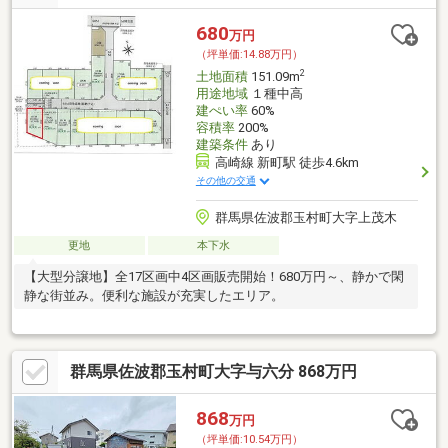
680
万円
（坪単価:14.88万円）
2
土地面積
151.09m
用途地域
１種中高
建ぺい率
60%
容積率
200%
建築条件
あり
高崎線 新町駅 徒歩4.6km
その他の交通
群馬県佐波郡玉村町大字上茂木
更地
本下水
【大型分譲地】全17区画中4区画販売開始！680万円～、静かで閑
静な街並み。便利な施設が充実したエリア。
群馬県佐波郡玉村町大字与六分 868万円
868
万円
（坪単価:10.54万円）