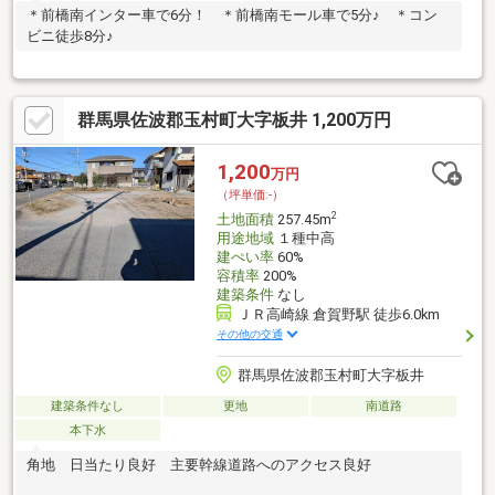
＊前橋南インター車で6分！ ＊前橋南モール車で5分♪ ＊コン
ビニ徒歩8分♪
群馬県佐波郡玉村町大字板井 1,200万円
1,200
万円
（坪単価:-）
2
土地面積
257.45m
用途地域
１種中高
建ぺい率
60%
容積率
200%
建築条件
なし
ＪＲ高崎線 倉賀野駅 徒歩6.0km
その他の交通
群馬県佐波郡玉村町大字板井
建築条件なし
更地
南道路
本下水
角地 日当たり良好 主要幹線道路へのアクセス良好