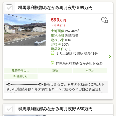
群馬県利根郡みなかみ町月夜野 599万円
599
万円
（坪単価:-）
2
土地面積
257.46m
用途地域
近隣商業
建ぺい率
80%
容積率
200%
建築条件
なし
ＪＲ上越線 後閑駅 徒歩13分
群馬県利根郡みなかみ町月夜野
建築条件なし
更地
本下水
即引渡し可
■□■------------------------■□■暮らしまるごとヤマダ不動産にご相談下
さい!!〇勤続年数１年未満でもローンは組める？〇自己資金無しで
も購入できるの？〇マイカーローン、カードローンがあっても住
宅購入できる？■家具・家電・インテリアなど住む為の準備もお
手伝い♪■内装・外装など住んでからのリフォーム相談！不動産に
群馬県利根郡みなかみ町月夜野 650万円
関する色々な疑問・住むためのご準備・住んでからのリフォーム
などなんでもお気軽にご相談ください。暮らしまるごとサポート