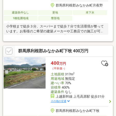
群馬県利根郡みなかみ町月夜野
建築条件なし
更地
本下水
1種低層地域
整形地
小学校まで徒歩３分、スーパーまで徒歩７分で生活環境が整って
います。お客様のご希望の建築メーカーや工務店での施工が可能
です！当社での建築も可能ですので住宅メーカーがまだ決まって
いない方はご相談ください！！
群馬県利根郡みなかみ町下牧 400万円
400
万円
（坪単価:-）
2
土地面積
317m
用途地域
無指定
建ぺい率
70%
容積率
400%
建築条件
なし
上越新幹線 上毛高原駅 徒歩31分
その他の交通
群馬県利根郡みなかみ町下牧