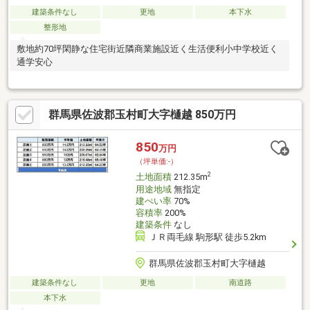
建築条件なし
更地
本下水
整形地
敷地約70坪閑静な住宅街近隣商業施設近く生活便利小中学校近く
通学安心
群馬県佐波郡玉村町大字樋越 850万円
850
万円
（坪単価:-）
2
土地面積
212.35m
用途地域
無指定
建ぺい率
70%
容積率
200%
建築条件
なし
ＪＲ両毛線 駒形駅 徒歩5.2km
群馬県佐波郡玉村町大字樋越
建築条件なし
更地
南道路
本下水