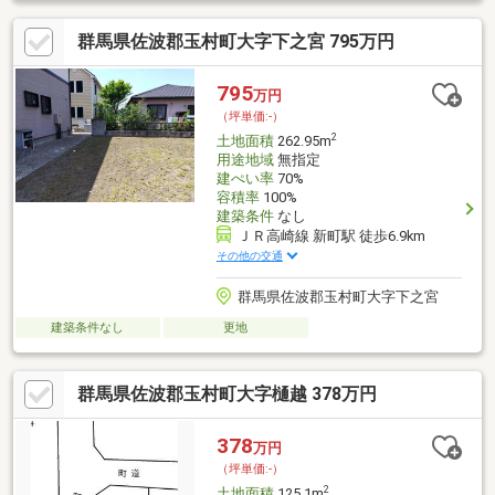
群馬県佐波郡玉村町大字下之宮 795万円
795
万円
（坪単価:-）
2
土地面積
262.95m
用途地域
無指定
建ぺい率
70%
容積率
100%
建築条件
なし
ＪＲ高崎線 新町駅 徒歩6.9km
その他の交通
群馬県佐波郡玉村町大字下之宮
建築条件なし
更地
群馬県佐波郡玉村町大字樋越 378万円
378
万円
（坪単価:-）
2
土地面積
125.1m