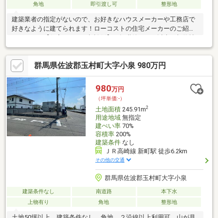
角地
即引渡し可
整形地
建築業者の指定がないので、お好きなハウスメーカーや工務店で
好きなように建てられます！ローコストの住宅メーカーのご紹介
できます！【住宅ローンご相談例】・転職後３か月以上・契約社
員・派遣・パート・Ｗワーク・自営業・車や商品のローンがあ
る・クレジットカードの分割払いがある・今の家を売って買い替
群馬県佐波郡玉村町大字小泉 980万円
えたい・入院歴や持病がある・収入が低いが親の年金や子供の扶
養手当がある【他社で断られても朝日不動産で審査が通る可能性
がある方】※複数のリボ払いやキャッシングなどがあり、ローン
980
万円
が厳しい方はコンサルティング料を申し受けます※ファイナンシ
（坪単価:-）
ャルプランナー＆宅建士の五十嵐にご相談ください！
2
土地面積
245.91m
用途地域
無指定
建ぺい率
70%
容積率
200%
建築条件
なし
ＪＲ高崎線 新町駅 徒歩6.2km
その他の交通
群馬県佐波郡玉村町大字小泉
建築条件なし
南道路
本下水
上物有り
角地
整形地
土地50坪以上、建築条件なし、角地、２沿線以上利用可、山が見