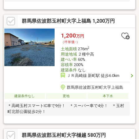
群馬県佐波郡玉村町大字上福島 1,200万円
1,200
万円
（坪単価:-）
2
土地面積
276m
用途地域
２種中高
建ぺい率
60%
容積率
200%
建築条件
なし
ＪＲ高崎線 新町駅 徒歩6.0km
群馬県佐波郡玉村町大字上福島
建築条件なし
更地
本下水
＊高崎玉村スマートIC車で9分！ ＊スーパー車で4分！ ＊玉村
町北部公園徒歩2分！
群馬県佐波郡玉村町大字樋越 580万円