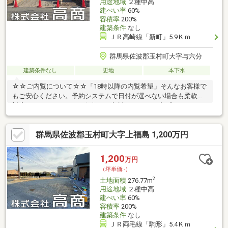
用途地域
２種中高
建ぺい率
60%
容積率
200%
建築条件
なし
ＪＲ高崎線「新町」5.9Ｋｍ
群馬県佐波郡玉村町大字与六分
建築条件なし
更地
本下水
☆☆ご内覧について☆☆「18時以降の内覧希望」そんなお客様で
もご安心ください。予約システムで日付が選べない場合も柔軟に
対応いたします！ぜひお気軽にご相談ください。◆プロパンガス
群馬県佐波郡玉村町大字上福島 1,200万円
1,200
万円
（坪単価:-）
2
土地面積
276.77m
用途地域
２種中高
建ぺい率
60%
容積率
200%
建築条件
なし
ＪＲ両毛線「駒形」5.4Ｋｍ