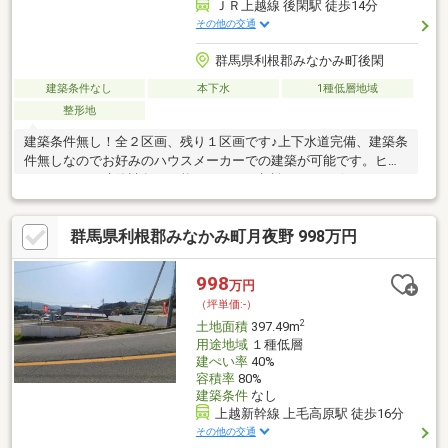
ＪＲ上越線 後閑駅 徒歩14分
その他の交通
群馬県利根郡みなかみ町後閑
建築条件なし
本下水
1種低層地域
整形地
建築条件無し！全２区画、残り１区画です♪上下水道完備、建築条
件無しなのでお好みのハウスメーカーでの建築が可能です。ヒカ
リホームにて建築請負も可能ですのでご相談ください☆
群馬県利根郡みなかみ町月夜野 998万円
998
万円
（坪単価:-）
2
土地面積
397.49m
用途地域
１種低層
建ぺい率
40%
容積率
80%
建築条件
なし
上越新幹線 上毛高原駅 徒歩16分
その他の交通