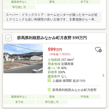
建築条件なし
更地
本下水
即引渡し可
スーパー・ドラッグストア・ホームセンターが揃ったモールが近
くクリニックも近い利便性の良い土地です。主要道路から一本外
れた場所にありますので静かに暮らせます♪スキー場・温泉街も近
いので充実した休日が過ごせます！在来線の駅も近いですが、新
幹線の駅からも車で６分なので都内への通勤も可能です☆何にも
群馬県利根郡みなかみ町月夜野 599万円
ない田舎では不安でもちょうどいい田舎がここにはあります。ぜ
ひ一度お問い合わせください！お客様の生活に寄り添ったご提案
をいたします♪
599
万円
（坪単価:7.70万円）
2
土地面積
257.46m
用途地域
近隣商業
建ぺい率
80%
容積率
200%
建築条件
なし
上越線 後閑駅 徒歩13分
群馬県利根郡みなかみ町月夜野
建築条件なし
更地
平坦地
本下水
即引渡し可