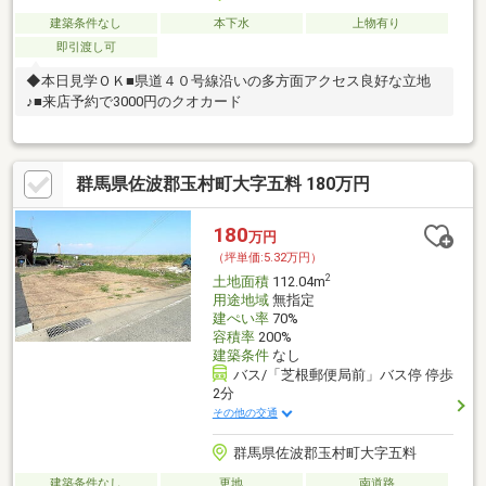
建築条件なし
本下水
上物有り
即引渡し可
◆本日見学ＯＫ■県道４０号線沿いの多方面アクセス良好な立地
♪■来店予約で3000円のクオカード
群馬県佐波郡玉村町大字五料 180万円
180
万円
（坪単価:5.32万円）
2
土地面積
112.04m
用途地域
無指定
建ぺい率
70%
容積率
200%
建築条件
なし
バス/「芝根郵便局前」バス停 停歩
2分
その他の交通
群馬県佐波郡玉村町大字五料
建築条件なし
更地
南道路