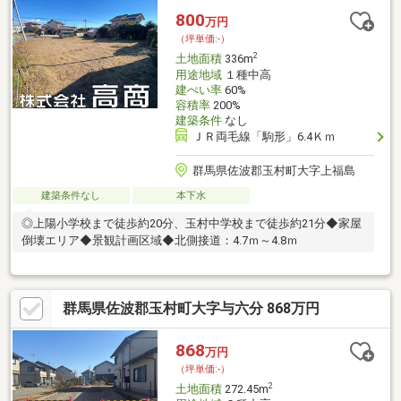
800
万円
（坪単価:-）
2
土地面積
336m
用途地域
１種中高
建ぺい率
60%
容積率
200%
建築条件
なし
ＪＲ両毛線「駒形」6.4Ｋｍ
群馬県佐波郡玉村町大字上福島
建築条件なし
本下水
◎上陽小学校まで徒歩約20分、玉村中学校まで徒歩約21分◆家屋
倒壊エリア◆景観計画区域◆北側接道：4.7ｍ～4.8ｍ
群馬県佐波郡玉村町大字与六分 868万円
868
万円
（坪単価:-）
2
土地面積
272.45m