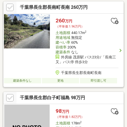
千葉県長生郡長南町長南 260万円
260
万円
（坪単価:1.96万円）
2
土地面積
440.17m
用途地域
無指定
建ぺい率
60%
容積率
200%
建築条件
なし
外房線 茂原駅 バス23分/「長南三
又」バス停 停歩3分
千葉県長生郡長南町長南
建築条件なし
更地
即引渡し可
千葉県長生郡白子町福島 98万円
98
万円
（坪単価:1.82万円）
2
土地面積
178m