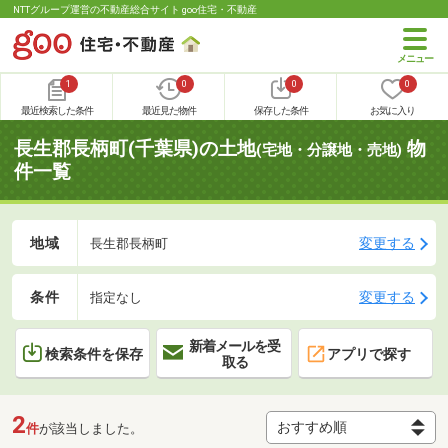
NTTグループ運営の不動産総合サイト goo住宅・不動産
1
0
0
0
最近検索した条件
最近見た物件
保存した条件
お気に入り
長生郡長柄町(千葉県)の土地
物
(宅地・分譲地・売地)
件一覧
地域
変更する
長生郡長柄町
条件
変更する
指定なし
新着メールを受
検索条件を保存
アプリで探す
取る
2
件
が該当しました。