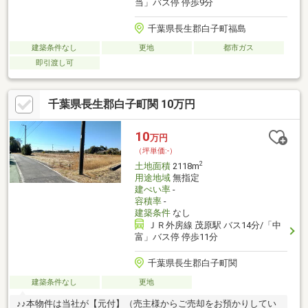
当」バス停 停歩9分
千葉県長生郡白子町福島
建築条件なし
更地
都市ガス
即引渡し可
千葉県長生郡白子町関 10万円
10
万円
（坪単価:-）
2
土地面積
2118m
用途地域
無指定
建ぺい率
-
容積率
-
建築条件
なし
ＪＲ外房線 茂原駅 バス14分/「中
富」バス停 停歩11分
千葉県長生郡白子町関
建築条件なし
更地
♪♪本物件は当社が【元付】（売主様からご売却をお預かりしてい