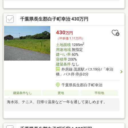
千葉県長生郡白子町幸治 430万円
430
万円
（坪単価:1.11万円）
2
土地面積
1285m
用途地域
無指定
建ぺい率
60%
容積率
200%
建築条件
なし
外房線 茂原駅 バス19分/「幸治
橋」バス停 停歩2分
千葉県長生郡白子町幸治
建築条件なし
更地
平坦地
海水浴、テニス、日帰り温泉など一年を通して楽しめます。