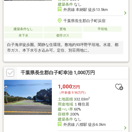
建築条件
なし
外房線 本納駅 徒歩13.5km
千葉県長生郡白子町浜宿
建築条件なし
更地
平坦地
本下水
都市ガス
白子海岸徒歩圏。閑静な住環境。敷地約93坪野平坦地。水道、都
市ガス、本下水引き込み可。定住、別荘用地に。
千葉県長生郡白子町幸治 1,000万円
1,000
万円
（坪単価:9.96万円）
2
土地面積
332.03m
用途地域
１種住居
建ぺい率
60%
容積率
200%
建築条件
なし
外房線 八積駅 徒歩6.3km