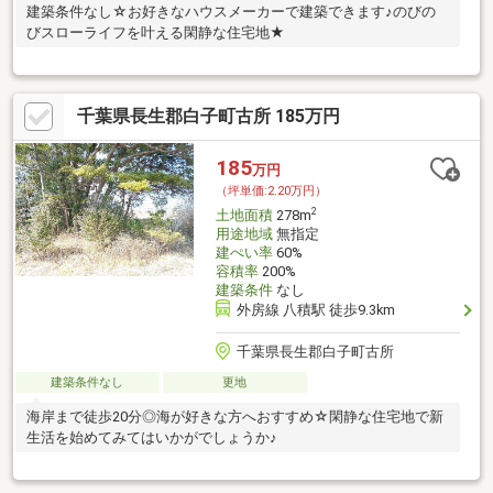
建築条件なし☆お好きなハウスメーカーで建築できます♪のびの
びスローライフを叶える閑静な住宅地★
千葉県長生郡白子町古所 185万円
185
万円
（坪単価:2.20万円）
2
土地面積
278m
用途地域
無指定
建ぺい率
60%
容積率
200%
建築条件
なし
外房線 八積駅 徒歩9.3km
千葉県長生郡白子町古所
建築条件なし
更地
海岸まで徒歩20分◎海が好きな方へおすすめ☆閑静な住宅地で新
生活を始めてみてはいかがでしょうか♪