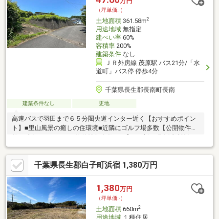
万円
（坪単価:-）
2
土地面積
361.58m
用途地域
無指定
建ぺい率
60%
容積率
200%
建築条件
なし
ＪＲ外房線 茂原駅 バス21分/「水
道町」バス停 停歩4分
千葉県長生郡長南町長南
建築条件なし
更地
高速バスで羽田まで６５分圏央道インター近く【おすすめポイン
ト】■里山風景の癒しの住環境■近隣にゴルフ場多数【公開物件以
外に独自ルートによる物件情報多数あり】■更新日現在近隣情報
26件あり当社は一般不動産業者と異なる非公開情報も取り扱って
います。金融機関、弁護士、司法書士、所属NPO団体、地元企業
千葉県長生郡白子町浜宿 1,380万円
等情報提供による任意売却物件、相続物件、財産管理物件、法人
又は法人役員所有物件などなかなか物件が見つからない方は 関連
リンク欄 から「友の会」」へご登録下さい。ご希望エリアの物件
1,380
万円
リストをお送り致します。電話営業、訪問営業は行いません。ご
（坪単価:-）
安心下さい。
2
土地面積
660m
用途地域
１種住居