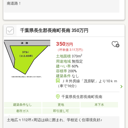
南道路！
千葉県長生郡長南町長南 350万円
350
万円
（坪単価:3.11万円）
2
土地面積
373m
用途地域
無指定
建ぺい率
60%
容積率
200%
建築条件
なし
ＪＲ外房線「茂原駅」より10ｋｍ
（車で16分）
千葉県長生郡長南町長南
建築条件なし
更地
本下水
都市ガス
即引渡し可
土地広々112坪♪周辺は緑に囲まれ、学校近く住環境良好♪