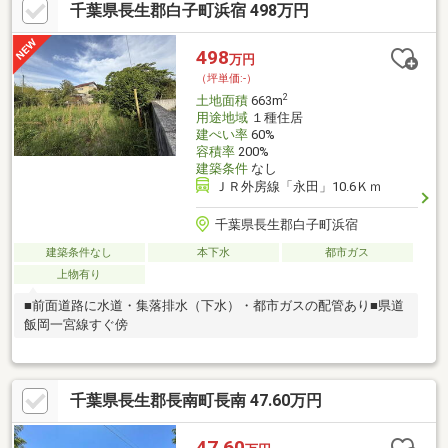
千葉県長生郡白子町浜宿 498万円
498
万円
（坪単価:-）
2
土地面積
663m
用途地域
１種住居
建ぺい率
60%
容積率
200%
建築条件
なし
ＪＲ外房線「永田」10.6Ｋｍ
千葉県長生郡白子町浜宿
建築条件なし
本下水
都市ガス
上物有り
■前面道路に水道・集落排水（下水）・都市ガスの配管あり■県道
飯岡一宮線すぐ傍
千葉県長生郡長南町長南 47.60万円
47.60