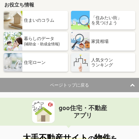
お役立ち情報
「住みたい街」
住まいのコラム
を見つけよう
暮らしのデータ
家賃相場
(補助金・助成金情報)
人気タウン
住宅ローン
ランキング
ページトップに戻る
goo住宅・不動産
アプリ
大手不動産サイト
物件
の
を