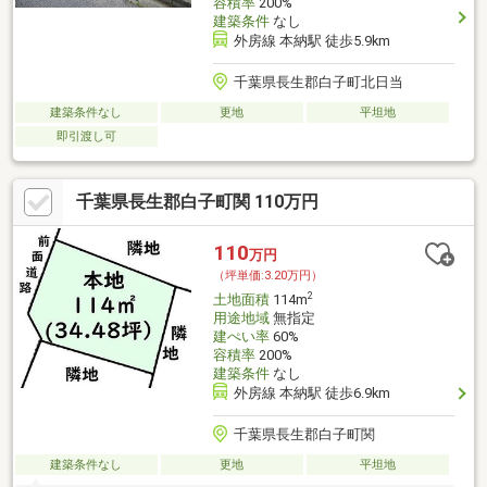
容積率
200%
建築条件
なし
外房線 本納駅 徒歩5.9km
千葉県長生郡白子町北日当
建築条件なし
更地
平坦地
即引渡し可
千葉県長生郡白子町関 110万円
110
万円
（坪単価:3.20万円）
2
土地面積
114m
用途地域
無指定
建ぺい率
60%
容積率
200%
建築条件
なし
外房線 本納駅 徒歩6.9km
千葉県長生郡白子町関
建築条件なし
更地
平坦地