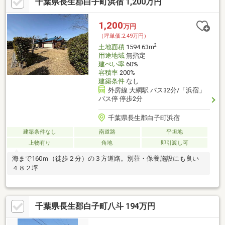
千葉県長生郡白子町浜宿 1,200万円
1,200
万円
（坪単価:2.49万円）
2
土地面積
1594.63m
用途地域
無指定
建ぺい率
60%
容積率
200%
建築条件
なし
外房線 大網駅 バス32分/「浜宿」
バス停 停歩2分
千葉県長生郡白子町浜宿
建築条件なし
南道路
平坦地
上物有り
角地
即引渡し可
海まで160ｍ（徒歩２分）の３方道路。別荘・保養施設にも良い
４８２坪
千葉県長生郡白子町八斗 194万円