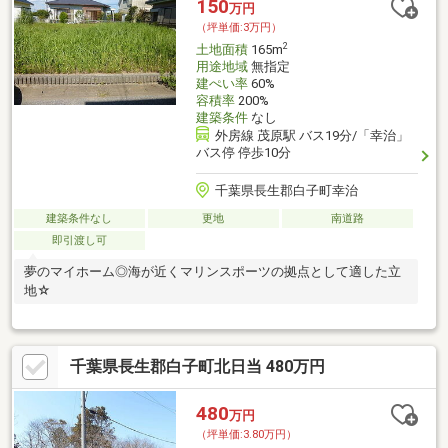
150
万円
（坪単価:3万円）
2
土地面積
165m
用途地域
無指定
建ぺい率
60%
容積率
200%
建築条件
なし
外房線 茂原駅 バス19分/「幸治」
バス停 停歩10分
千葉県長生郡白子町幸治
建築条件なし
更地
南道路
即引渡し可
夢のマイホーム◎海が近くマリンスポーツの拠点として適した立
地☆
千葉県長生郡白子町北日当 480万円
480
万円
（坪単価:3.80万円）