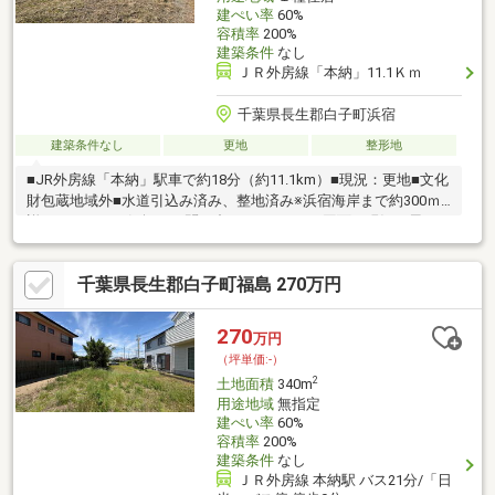
建ぺい率
60%
容積率
200%
建築条件
なし
ＪＲ外房線「本納」11.1Ｋｍ
千葉県長生郡白子町浜宿
建築条件なし
更地
整形地
■JR外房線「本納」駅車で約18分（約11.1km）■現況：更地■文化
財包蔵地域外■水道引込み済み、整地済み※浜宿海岸まで約300ｍ※
詳細はどうぞお気軽にお問い合わせください※図面と現況が異な
る場合は現況を優先します
千葉県長生郡白子町福島 270万円
270
万円
（坪単価:-）
2
土地面積
340m
用途地域
無指定
建ぺい率
60%
容積率
200%
建築条件
なし
ＪＲ外房線 本納駅 バス21分/「日