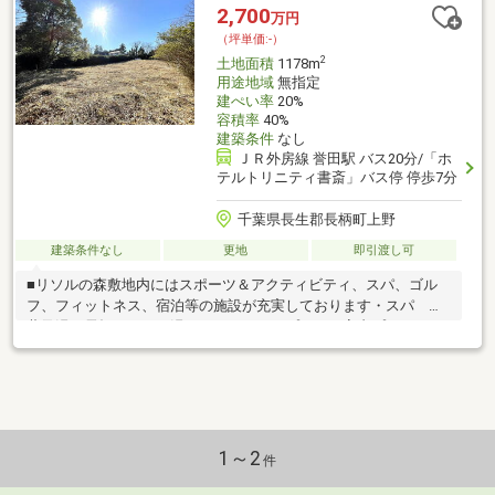
フェ■建築条件なし、お好きなハウスメーカーにてご検討くださ
2,700
万円
い■南西×東角地です■現地ご案内可能です、詳細はお気軽にお問
（坪単価:-）
い合わせください
2
土地面積
1178m
用途地域
無指定
建ぺい率
20%
容積率
40%
建築条件
なし
ＪＲ外房線 誉田駅 バス20分/「ホ
テルトリニティ書斎」バス停 停歩7分
千葉県長生郡長柄町上野
建築条件なし
更地
即引渡し可
■リソルの森敷地内にはスポーツ＆アクティビティ、スパ、ゴル
フ、フィットネス、宿泊等の施設が充実しております・スパ 紅
葉乃湯、長柄カルナの湯、ラク・レマンプール、室内プール、ウ
ェルネスリトリート、ジュール・フェリエ・スポーツ＆アクティ
ビティ グラベルリンク（バイク専用オフロードコース）、フォ
レストアドベンチャー、乗馬、ミニゴルフ、BBQ、スカイバレ
ー・ゴルフ施設・ショッピング施設・宿泊者限定施設・BAR、カ
フェ■建築条件なし、お好きなハウスメーカーにてご検討くださ
い■現地ご案内可能です、詳細はお気軽にお問い合わせください
1～2
件