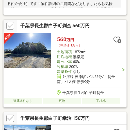
る仲介会社）です！物件詳細のご質問などありましたらお気軽に
お問い合わせください♪・購入出来る方は原則として農業委員会の
許可（農地法第3条）を受けた農家や新規就農者に限られます。・
現況有姿 ・公簿売買 ・境界非明示
千葉県長生郡白子町剃金 560万円
560
万円
（坪単価:1万円）
2
土地面積
1872m
用途地域
無指定
建ぺい率
60%
容積率
200%
建築条件
なし
外房線 茂原駅 バス23分/「剃金
南」バス停 停歩9分
千葉県長生郡白子町剃金
建築条件なし
更地
平坦地
千葉県長生郡白子町幸治 150万円