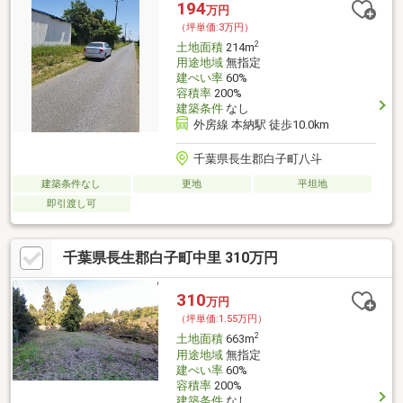
194
万円
（坪単価:3万円）
2
土地面積
214m
用途地域
無指定
建ぺい率
60%
容積率
200%
建築条件
なし
外房線 本納駅 徒歩10.0km
千葉県長生郡白子町八斗
建築条件なし
更地
平坦地
即引渡し可
千葉県長生郡白子町中里 310万円
310
万円
（坪単価:1.55万円）
2
土地面積
663m
用途地域
無指定
建ぺい率
60%
容積率
200%
建築条件
なし