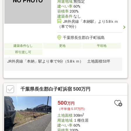
用途地域
無指定
建ぺい率
60%
容積率
200%
建築条件
なし
JR外房線「本納駅」より5.8ｋｍ
（車で9分）
千葉県長生郡白子町福島
建築条件なし
更地
平坦地
即引渡し可
JR外房線「本納」駅より車で9分（5.8ｋｍ） 土地面積53坪
千葉県長生郡白子町浜宿 500万円
500
万円
（坪単価:5.37万円）
2
土地面積
308m
用途地域
１種住居
建ぺい率
60%
容積率
200%