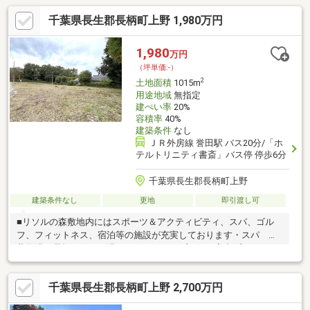
千葉県長生郡長柄町上野 1,980万円
1,980
万円
（坪単価:-）
2
土地面積
1015m
用途地域
無指定
建ぺい率
20%
容積率
40%
建築条件
なし
ＪＲ外房線 誉田駅 バス20分/「ホ
テルトリニティ書斎」バス停 停歩6分
千葉県長生郡長柄町上野
建築条件なし
更地
即引渡し可
■リソルの森敷地内にはスポーツ＆アクティビティ、スパ、ゴル
フ、フィットネス、宿泊等の施設が充実しております・スパ 紅
葉乃湯、長柄カルナの湯、ラク・レマンプール、室内プール、ウ
ェルネスリトリート、ジュール・フェリエ・スポーツ＆アクティ
ビティ グラベルリンク（バイク専用オフロードコース）、フォ
千葉県長生郡長柄町上野 2,700万円
レストアドベンチャー、乗馬、ミニゴルフ、BBQ、スカイバレ
ー・ゴルフ施設・ショッピング施設・宿泊者限定施設・BAR、カ