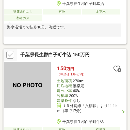
千葉県長生郡白子町幸治
建築条件なし
更地
本下水
都市ガス
海水浴場まで徒歩10分。海近です。
千葉県長生郡白子町牛込 150万円
150
万円
（坪単価:1.84万円）
2
土地面積
270m
用途地域
無指定
建ぺい率
60%
容積率
200%
建築条件
なし
ＪＲ外房線「八積駅」より11.1ｋ
ｍ（車で17分）
千葉県長生郡白子町牛込
建築条件なし
更地
南道路