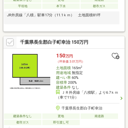
平坦地
本下水
都市ガス
JR外房線「八積」駅車17分（11.1ｋｍ） 土地面積81坪
千葉県長生郡白子町幸治 150万円
150
万円
（坪単価:3.01万円）
2
土地面積
165m
用途地域
無指定
建ぺい率
60%
容積率
200%
建築条件
なし
ＪＲ外房線「八積駅」より6.7ｋｍ
（車で11分）
千葉県長生郡白子町幸治
建築条件なし
更地
南道路
都市ガス
即引渡し可