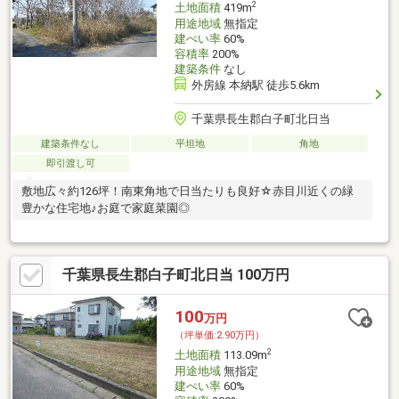
2
土地面積
419m
用途地域
無指定
建ぺい率
60%
容積率
200%
建築条件
なし
外房線 本納駅 徒歩5.6km
千葉県長生郡白子町北日当
建築条件なし
平坦地
角地
即引渡し可
敷地広々約126坪！南東角地で日当たりも良好☆赤目川近くの緑
豊かな住宅地♪お庭で家庭菜園◎
千葉県長生郡白子町北日当 100万円
100
万円
（坪単価:2.90万円）
2
土地面積
113.09m
用途地域
無指定
建ぺい率
60%