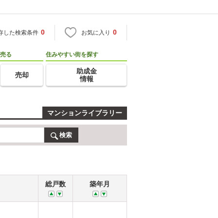
0
0
存した検索条件
お気に入り
売る
住みやすい街を探す
助成金
売却
情報
マンションライブラリー
検索
総戸数
築年月