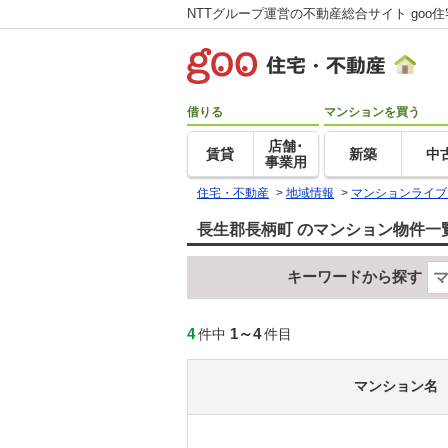
NTTグループ運営の不動産総合サイト goo
借りる
マンションを買う
店舗･
賃貸
新築
中
事業用
住宅・不動産
>
地域情報
>
マンションライブ
長生郡長柄町 のマンション物件一
キーワードから探す
4
1～4
件中
件目
マンション名