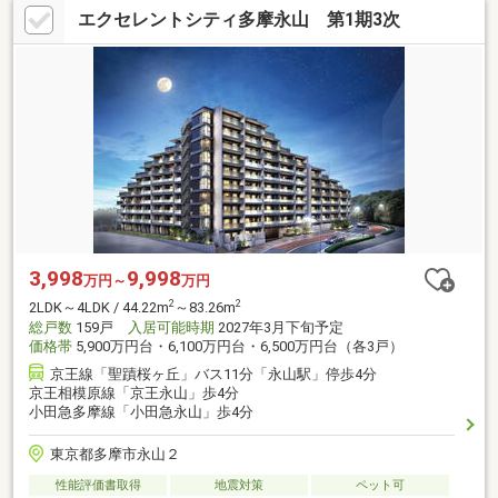
エクセレントシティ多摩永山 第1期3次
3,998
9,998
万円～
万円
2
2
2LDK～4LDK / 44.22m
～83.26m
総戸数
159戸
入居可能時期
2027年3月下旬予定
価格帯
5,900万円台・6,100万円台・6,500万円台（各3戸）
京王線「聖蹟桜ヶ丘」バス11分「永山駅」停歩4分
京王相模原線「京王永山」歩4分
小田急多摩線「小田急永山」歩4分
東京都多摩市永山２
性能評価書取得
地震対策
ペット可