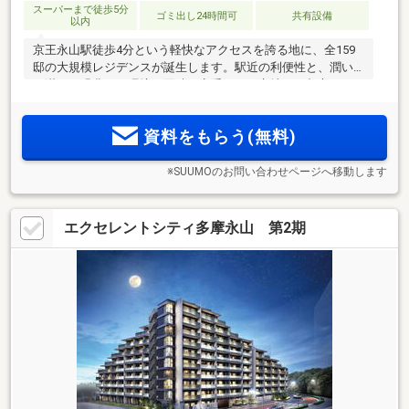
スーパーまで徒歩5分
ゴミ出し24時間可
共有設備
以内
京王永山駅徒歩4分という軽快なアクセスを誇る地に、全159
邸の大規模レジデンスが誕生します。駅近の利便性と、潤い
に満ちた緑豊かな環境を同時に享受できる立地は、都心への
スムーズなアクセスと落ち着きある暮らしの両方を実現。利
便と自然、そして上質な住環境が調和する、新しい都市邸宅
資料をもらう(無料)
が今、ここに誕生します
※SUUMOのお問い合わせページへ移動します
エクセレントシティ多摩永山 第2期