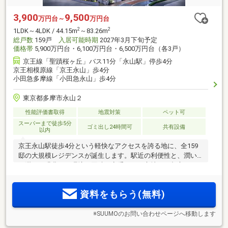
3,900
9,500
万円台～
万円台
2
2
1LDK～4LDK / 44.15m
～83.26m
総戸数
159戸
入居可能時期
2027年3月下旬予定
価格帯
5,900万円台・6,100万円台・6,500万円台（各3戸）
京王線「聖蹟桜ヶ丘」バス11分「永山駅」停歩4分
京王相模原線「京王永山」歩4分
小田急多摩線「小田急永山」歩4分
東京都多摩市永山２
性能評価書取得
地震対策
ペット可
スーパーまで徒歩5分
ゴミ出し24時間可
共有設備
以内
京王永山駅徒歩4分という軽快なアクセスを誇る地に、全159
邸の大規模レジデンスが誕生します。駅近の利便性と、潤い
に満ちた緑豊かな環境を同時に享受できる立地は、都心への
スムーズなアクセスと落ち着きある暮らしの両方を実現。利
便と自然、そして上質な住環境が調和する、新しい都市邸宅
資料をもらう(無料)
が今、ここに誕生します
※SUUMOのお問い合わせページへ移動します