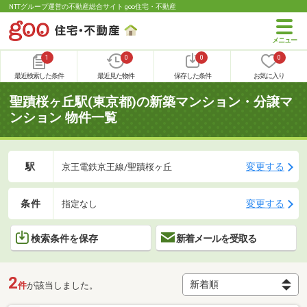
NTTグループ運営の不動産総合サイト goo住宅・不動産
1
0
0
0
最近検索した条件
最近見た物件
保存した条件
お気に入り
聖蹟桜ヶ丘駅(東京都)の新築マンション・分譲マ
ンション 物件一覧
駅
変更する
京王電鉄京王線/聖蹟桜ヶ丘
条件
変更する
指定なし
検索条件を保存
新着メールを受取る
2
件
が該当しました。