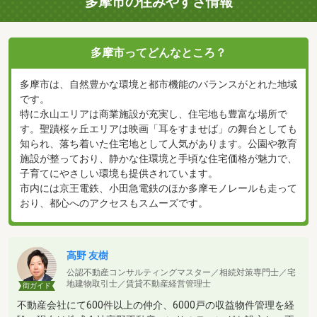
多摩市の住みやすさ情報
多摩市ってどんなところ？
多摩市は、自然豊かな環境と都市機能のバランスがとれた地域
です。
特に永山エリアは商業施設が充実し、住宅地も豊富な場所で
す。聖蹟桜ヶ丘エリアは映画「耳をすませば」の舞台としても
知られ、落ち着いた住宅地として人気があります。公園や教育
施設が整っており、静かな住環境と手頃な住宅価格が魅力で、
子育てにやさしい環境も提供されています。
市内には京王電鉄、小田急電鉄のほか多摩モノレールも走って
おり、都心へのアクセスもスムーズです。
高野 友樹
公認不動産コンサルティングマスター／相続対策専門士／宅
地建物取引士／賃貸不動産経営管理士
街ガイド
不動産会社にて600件以上の仲介、6000戸の収益物件管理を経