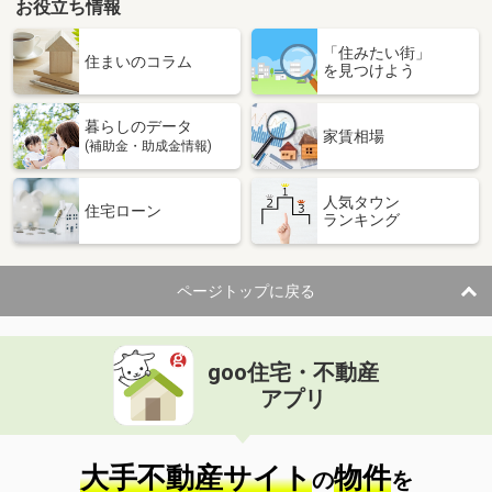
お役立ち情報
「住みたい街」
住まいのコラム
を見つけよう
暮らしのデータ
家賃相場
(補助金・助成金情報)
人気タウン
住宅ローン
ランキング
ページトップに戻る
goo住宅・不動産
アプリ
大手不動産サイト
物件
の
を