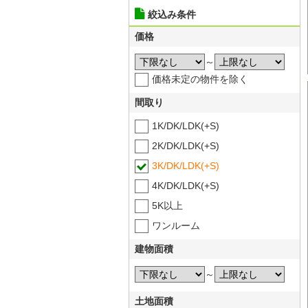
絞込み条件
価格
～
価格未定の物件を除く
間取り
1K/DK/LDK(+S)
2K/DK/LDK(+S)
3K/DK/LDK(+S)
4K/DK/LDK(+S)
5K以上
ワンルーム
建物面積
～
土地面積