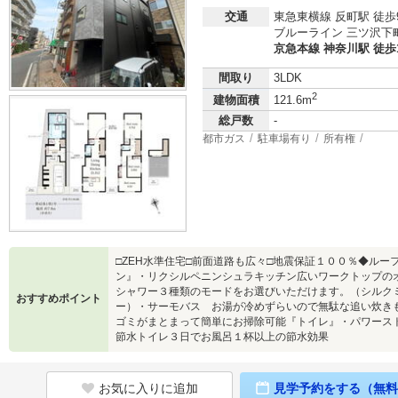
交通
東急東横線 反町駅 徒歩
ブルーライン 三ツ沢下町
京急本線 神奈川駅 徒歩
間取り
3LDK
2
建物面積
121.6m
総戸数
-
都市ガス
駐車場有り
所有権
□ZEH水準住宅□前面道路も広々□地震保証１００％◆ルー
ン』・リクシルペニンシュラキッチン広いワークトップの
シャワー３種類のモードをお選びいただけます。（シルク
おすすめポイント
ー）・サーモバス お湯が冷めずらいので無駄な追い炊
ゴミがまとまって簡単にお掃除可能『トイレ』・パワース
節水トイレ３日でお風呂１杯以上の節水効果
お気に入りに追加
見学予約をする（無料