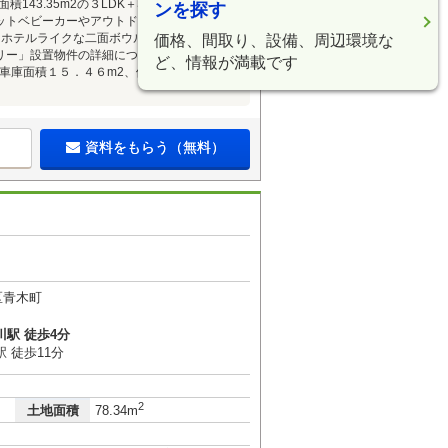
43.35m2の３LDK＋SLDK約21.9畳と開
ンを探す
ットベビーカーやアウトドア用品の収納が可
はホテルライクな二面ボウル脱衣室にガス栓設
価格、間取り、設備、周辺環境な
リー」設置物件の詳細については担当吉田ま
ど、情報が満載です
車庫面積１５．４６m2、備蓄倉庫３．３０
資料をもらう（無料）
区青木町
駅 徒歩4分
 徒歩11分
2
土地面積
78.34m