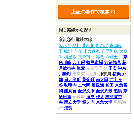
上記の条件で検索
同じ路線から探す
京浜急行電鉄本線
泉岳寺
品川
北品川
新馬場
青物横
丁
鮫洲
立会川
大森海岸
平和島
大森
町
梅屋敷
京急蒲田
雑色
六郷土手
京
急川崎
八丁畷
鶴見市場
京急鶴見
花
月総持寺
生麦
京急新子安
子安
神奈
川新町
京急東神奈川
神奈川
横浜
戸
部
日ノ出町
黄金町
南太田
井土ヶ
谷
弘明寺
上大岡
屏風浦
杉田
京急富
岡
能見台
金沢文庫
金沢八景
追浜
京
急田浦
安針塚
逸見
汐入
横須賀中
央
県立大学
堀ノ内
京急大津
馬堀海
岸
浦賀