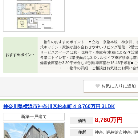
－物件のおすすめポイント－▼立地・京急本線「神奈川」徒
式キッチン・家族が顔を合わせやすいリビング階段・2階に
サービススペースは窓・収納付・車庫有(車種による)▼設備
おすすめポイント
各階にトイレ有・2階洗面台は2ボウルタイプ※容積率は前
備蓄倉庫部分3.30平米含む※別途車庫部分15.46平米有
━━━━━・・・物件の詳細・ご相談はお気軽にお問い合
お気に入りに追加
神奈川県横浜市神奈川区松本町４ 8,760万円 3LDK
新築一戸建て
8,760万円
価格
住所
神奈川県横浜市神奈川