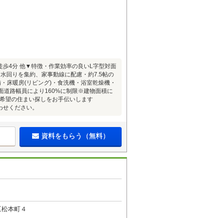
歩4分 他▼特徴・作業効率の良いL字型対面
水回りを集約、家事動線に配慮・約7.5帖の
・床暖房(リビング)・食洗機・浴室乾燥機・
面道路幅員により160%に制限※建物面積に
■ ご希望の住まい探しをお手伝いします
わせください。
資料をもらう（無料）
区松本町４