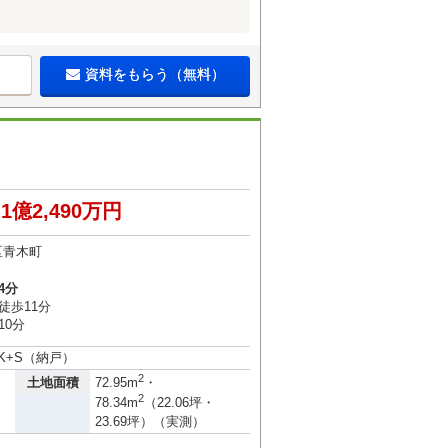
資料をもらう（無料）
1億2,490万円
区青木町
4分
徒歩11分
10分
DK+S（納戸）
2
土地面積
72.95m
・
2
78.34m
（22.06坪・
23.69坪）（実測）