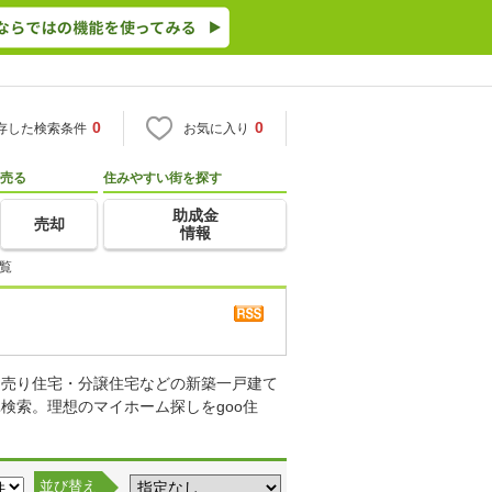
0
0
存した検索条件
お気に入り
売る
住みやすい街を探す
助成金
売却
情報
覧
て売り住宅・分譲住宅などの新築一戸建て
検索。理想のマイホーム探しをgoo住
並び替え