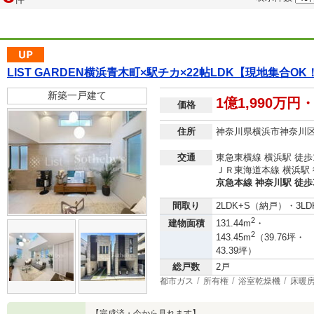
LIST GARDEN横浜青木町×駅チカ×22帖LDK【現地集合O
新築一戸建て
1億1,990万円・
価格
住所
神奈川県横浜市神奈川
交通
東急東横線 横浜駅 徒歩
ＪＲ東海道本線 横浜駅 
京急本線 神奈川駅 徒歩
間取り
2LDK+S（納戸）・3L
2
建物面積
131.44m
・
2
143.45m
（39.76坪・
43.39坪）
総戸数
2戸
都市ガス
所有権
浴室乾燥機
床暖
【完成済・今から見れます】