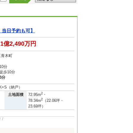
K！当日予約も可】
1億2,490万円
区青木町
10分
徒歩10分
3分
DK+S（納戸）
2
土地面積
72.95m
・
2
78.34m
（22.06坪・
23.69坪）
房