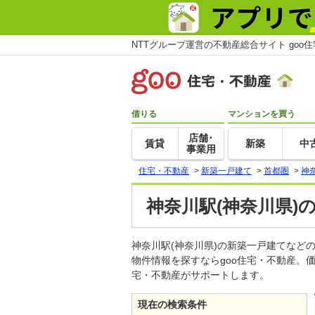
NTTグループ運営の不動産総合サイト goo
借りる
マンションを買う
店舗･
賃貸
新築
中
事業用
住宅・不動産
>
新築一戸建て
>
首都圏
>
神
神奈川駅(神奈川県)
神奈川駅(神奈川県)の新築一戸建てな
物件情報を探すならgoo住宅・不動産。
宅・不動産がサポートします。
現在の検索条件