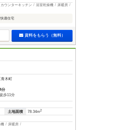
カウンターキッチン
浴室乾燥機
床暖房
う快適住宅
資料をもらう（無料）
区青木町
4分
徒歩11分
2
土地面積
78.34m
燥機
床暖房