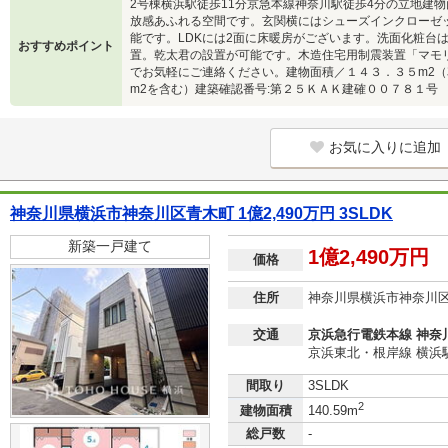
2号棟横浜駅徒歩11分京急本線神奈川駅徒歩4分の立地建物面積1
放感あふれる空間です。玄関横にはシューズインクローゼ
能です。LDKには2面に床暖房がございます。洗面化粧台
おすすめポイント
置。乾太君の設置が可能です。木造住宅用制震装置「マモ
でお気軽にご連絡ください。建物面積／１４３．３５m2（
m2を含む）建築確認番号:第２５ＫＡＫ建確００７８１号
お気に入りに追加
神奈川県横浜市神奈川区青木町 1億2,490万円 3SLDK
新築一戸建て
1億2,490万円
価格
住所
神奈川県横浜市神奈川
交通
京浜急行電鉄本線 神奈川
京浜東北・根岸線 横浜駅
間取り
3SLDK
2
建物面積
140.59m
総戸数
-