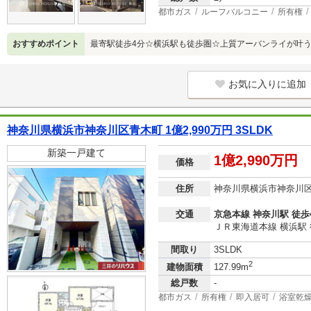
都市ガス
ルーフバルコニー
所有権
おすすめポイント
最寄駅徒歩4分☆横浜駅も徒歩圏☆上質アーバンライが叶
お気に入りに追加
神奈川県横浜市神奈川区青木町 1億2,990万円 3SLDK
新築一戸建て
1億2,990万円
価格
住所
神奈川県横浜市神奈川
交通
京急本線 神奈川駅 徒歩
ＪＲ東海道本線 横浜駅 
間取り
3SLDK
2
建物面積
127.99m
総戸数
-
都市ガス
所有権
即入居可
浴室乾