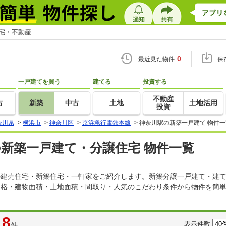
住宅・不動産
0
最近見た物件
保
一戸建てを買う
建てる
投資する
不動産
古
新築
中古
土地
土地活用
投資
奈川県
>
横浜市
>
神奈川区
>
京浜急行電鉄本線
>
神奈川駅の新築一戸建て 物件一
の新築一戸建て・分譲住宅 物件一覧
どの建売住宅・新築住宅・一軒家をご紹介します。新築分譲一戸建て・建
価格・建物面積・土地面積・間取り・人気のこだわり条件から物件を簡単
8
表示件数
件