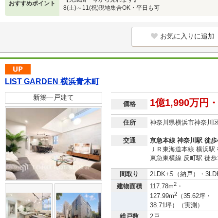
おすすめポイント
8(土)～11(祝)現地集合OK・平日も可
お気に入りに追加
LIST GARDEN 横浜青木町
新築一戸建て
1億1,990万円・
価格
住所
神奈川県横浜市神奈川
交通
京急本線 神奈川駅 徒歩
ＪＲ東海道本線 横浜駅 
東急東横線 反町駅 徒歩
間取り
2LDK+S（納戸）・3L
2
建物面積
117.78m
・
2
127.99m
（35.62坪・
38.71坪）（実測）
総戸数
2戸