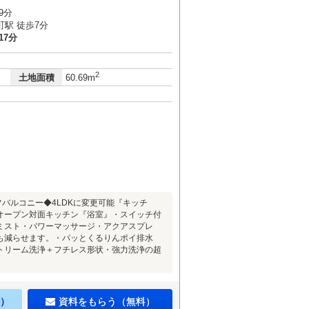
9分
駅 徒歩7分
17分
2
土地面積
60.69m
フバルコニー◆4LDKに変更可能『キッチ
オープン対面キッチン『浴室』・スイッチ付
ミスト・パワーマッサージ・アクアスプレ
きも減らせます。・パッとくるりんポイ排水
トリーム洗浄＋フチレス形状・強力洗浄の超
）
資料をもらう（無料）