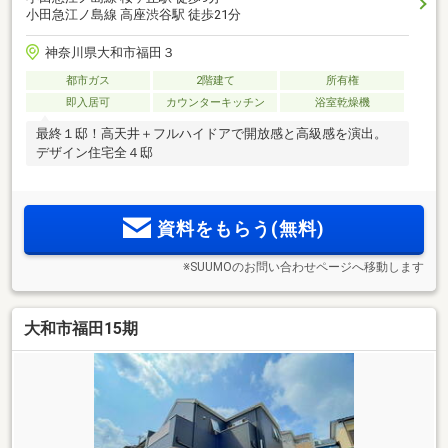
小田急江ノ島線 高座渋谷駅 徒歩21分
神奈川県大和市福田３
都市ガス
2階建て
所有権
即入居可
カウンターキッチン
浴室乾燥機
最終１邸！高天井＋フルハイドアで開放感と高級感を演出。
デザイン住宅全４邸
資料をもらう(無料)
※SUUMOのお問い合わせページへ移動します
大和市福田15期