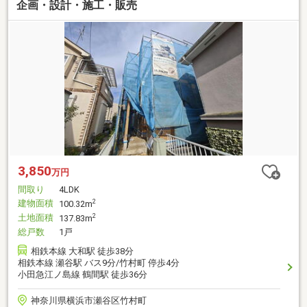
企画・設計・施工・販売
3,850
万円
間取り
4LDK
建物面積
2
100.32m
土地面積
2
137.83m
総戸数
1戸
相鉄本線 大和駅 徒歩38分
相鉄本線 瀬谷駅 バス9分/竹村町 停歩4分
小田急江ノ島線 鶴間駅 徒歩36分
神奈川県横浜市瀬谷区竹村町