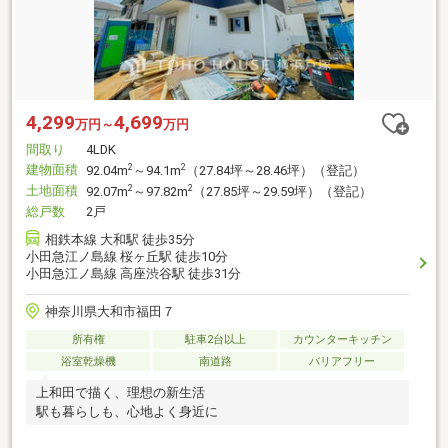
4,299
4,699
万円～
万円
間取り
4LDK
建物面積
2
2
92.04m
～94.1m
（27.84坪～28.46坪）（登記）
土地面積
2
2
92.07m
～97.82m
（27.85坪～29.59坪）（登記）
総戸数
2戸
相鉄本線 大和駅 徒歩35分
小田急江ノ島線 桜ヶ丘駅 徒歩10分
小田急江ノ島線 高座渋谷駅 徒歩31分
神奈川県大和市福田７
所有権
駐車2台以上
カウンターキッチン
浴室乾燥機
南道路
バリアフリー
上和田で描く、理想の新生活
駅も暮らしも、心地よく身近に