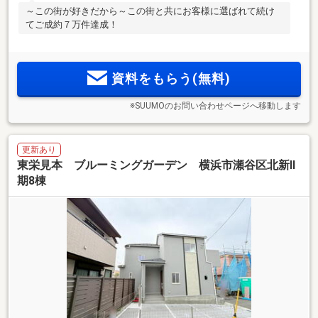
～この街が好きだから～この街と共にお客様に選ばれて続け
てご成約７万件達成！
資料をもらう(無料)
※SUUMOのお問い合わせページへ移動します
更新あり
東栄見本 ブルーミングガーデン 横浜市瀬谷区北新Ⅱ
期8棟