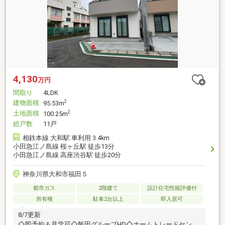
4,130
万円
間取り
4LDK
建物面積
2
95.53m
土地面積
2
100.25m
総戸数
11戸
相鉄本線 大和駅 車利用 3.4km
小田急江ノ島線 桜ヶ丘駅 徒歩13分
小田急江ノ島線 高座渋谷駅 徒歩20分
神奈川県大和市福田５
都市ガス
2階建て
設計住宅性能評価付
所有権
駐車2台以上
即入居可
8/7更新
◇即予約＆見学可◇飯田グループHD◇ホームトレードセンタ