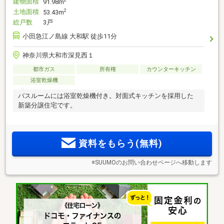
建物面積
91.98m
土地面積
2
53.43m
総戸数
3戸
小田急江ノ島線 大和駅 徒歩11分
神奈川県大和市深見西１
都市ガス
所有権
カウンターキッチン
浴室乾燥機
バスルームには浴室乾燥機付き。対面式キッチンを採用した
新築分譲住宅です。
資料をもらう(無料)
※SUUMOのお問い合わせページへ移動します