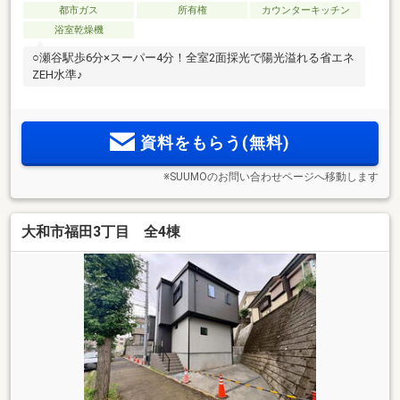
都市ガス
所有権
カウンターキッチン
浴室乾燥機
○瀬谷駅歩6分×スーパー4分！全室2面採光で陽光溢れる省エネ
ZEH水準♪
資料をもらう(無料)
※SUUMOのお問い合わせページへ移動します
大和市福田3丁目 全4棟