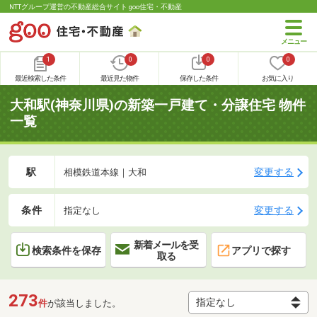
NTTグループ運営の不動産総合サイト goo住宅・不動産
1
0
0
0
最近検索した条件
最近見た物件
保存した条件
お気に入り
大和駅(神奈川県)の新築一戸建て・分譲住宅 物件
一覧
駅
変更する
相模鉄道本線｜大和
条件
変更する
指定なし
新着メールを受
検索条件を保存
アプリで探す
取る
273
件
が該当しました。