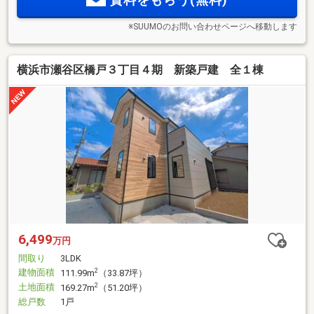
※SUUMOのお問い合わせページへ移動します
横浜市瀬谷区橋戸３丁目４期 新築戸建 全１棟
6,499
万円
間取り
3LDK
建物面積
2
111.99m
（33.87坪）
土地面積
2
169.27m
（51.20坪）
総戸数
1戸