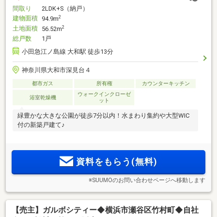
間取り
2LDK+S（納戸）
建物面積
2
94.9m
土地面積
2
56.52m
総戸数
1戸
小田急江ノ島線 大和駅 徒歩13分
神奈川県大和市深見台４
都市ガス
所有権
カウンターキッチン
ウォークインクローゼ
浴室乾燥機
ット
緑豊かな大きな公園が徒歩7分以内！水まわり集約や大型WIC
付の新築戸建て♪
資料をもらう(無料)
※SUUMOのお問い合わせページへ移動します
【売主】ガルボシティー◆横浜市瀬谷区竹村町◆自社