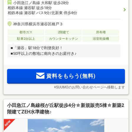
小田急江ノ島線 大和駅 徒歩28分
相鉄本線 瀬谷駅 徒歩18分
相鉄本線 瀬谷駅 バス9分/北新東 停歩8分
神奈川県横浜市瀬谷区橋戸３
都市ガス
2階建て
所有権
駐車2台以上
カウンターキッチン
浴室乾燥機
■「瀬谷」駅18分で利便良好！
■50坪以上の敷地に南向きのお庭付き♪
資料をもらう(無料)
※SUUMOのお問い合わせページへ移動します
小田急江ノ島線桜が丘駅徒歩4分☆新規販売5棟☆新築2
階建てZEH水準建物♪