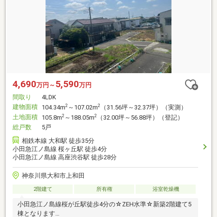
4,690
5,590
万円～
万円
間取り
4LDK
建物面積
2
2
104.34m
～107.02m
（31.56坪～32.37坪）（実測）
土地面積
2
2
105.8m
～188.05m
（32.00坪～56.88坪）（登記）
総戸数
5戸
相鉄本線 大和駅 徒歩35分
小田急江ノ島線 桜ヶ丘駅 徒歩4分
小田急江ノ島線 高座渋谷駅 徒歩28分
神奈川県大和市上和田
2階建て
所有権
浴室乾燥機
小田急江ノ島線桜が丘駅徒歩4分の☆ZEH水準☆新築2階建て5
棟となります