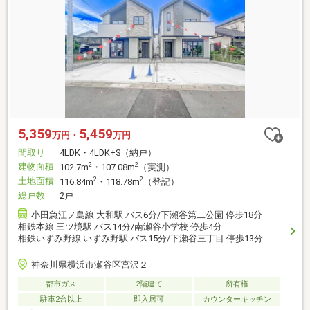
5,359
5,459
万円・
万円
間取り
4LDK・4LDK+S（納戸）
建物面積
2
2
102.7m
・107.08m
（実測）
土地面積
2
2
116.84m
・118.78m
（登記）
総戸数
2戸
小田急江ノ島線 大和駅 バス6分/下瀬谷第二公園 停歩18分
相鉄本線 三ツ境駅 バス14分/南瀬谷小学校 停歩4分
相鉄いずみ野線 いずみ野駅 バス15分/下瀬谷三丁目 停歩13分
神奈川県横浜市瀬谷区宮沢２
都市ガス
2階建て
所有権
駐車2台以上
即入居可
カウンターキッチン