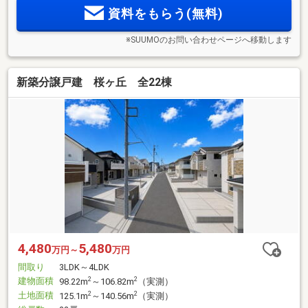
資料をもらう(無料)
※SUUMOのお問い合わせページへ移動します
新築分譲戸建 桜ヶ丘 全22棟
4,480
5,480
万円～
万円
間取り
3LDK～4LDK
建物面積
2
2
98.22m
～106.82m
（実測）
土地面積
2
2
125.1m
～140.56m
（実測）