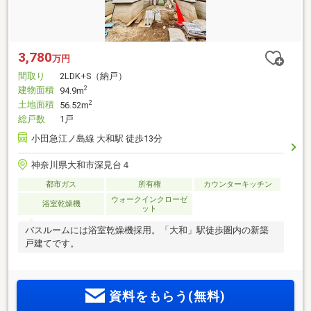
3,780
万円
間取り
2LDK+S（納戸）
建物面積
2
94.9m
土地面積
2
56.52m
総戸数
1戸
小田急江ノ島線 大和駅 徒歩13分
神奈川県大和市深見台４
都市ガス
所有権
カウンターキッチン
ウォークインクローゼ
浴室乾燥機
ット
バスルームには浴室乾燥機採用。「大和」駅徒歩圏内の新築
戸建てです。
資料をもらう(無料)