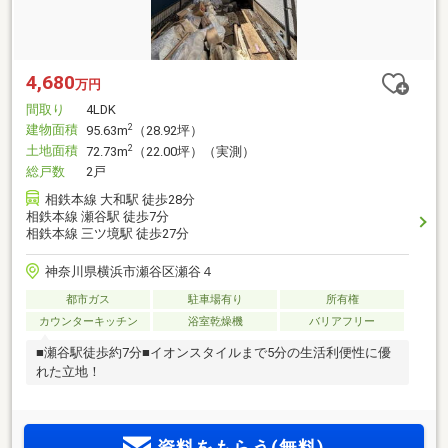
4,680
万円
間取り
4LDK
建物面積
2
95.63m
（28.92坪）
土地面積
2
72.73m
（22.00坪）（実測）
総戸数
2戸
相鉄本線 大和駅 徒歩28分
相鉄本線 瀬谷駅 徒歩7分
相鉄本線 三ツ境駅 徒歩27分
神奈川県横浜市瀬谷区瀬谷４
都市ガス
駐車場有り
所有権
カウンターキッチン
浴室乾燥機
バリアフリー
■瀬谷駅徒歩約7分■イオンスタイルまで5分の生活利便性に優
れた立地！
資料をもらう(無料)