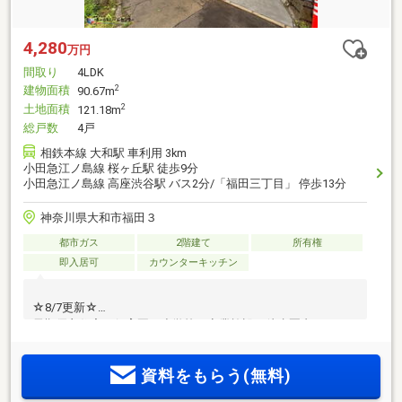
4,280
万円
間取り
4LDK
建物面積
2
90.67m
土地面積
2
121.18m
総戸数
4戸
相鉄本線 大和駅 車利用 3km
小田急江ノ島線 桜ヶ丘駅 徒歩9分
小田急江ノ島線 高座渋谷駅 バス2分/「福田三丁目」 停歩13分
神奈川県大和市福田３
都市ガス
2階建て
所有権
即入居可
カウンターキッチン
☆8/7更新☆
長期優良住宅！保育園・小学校や商業施設が徒歩圏内♪
資料をもらう(無料)