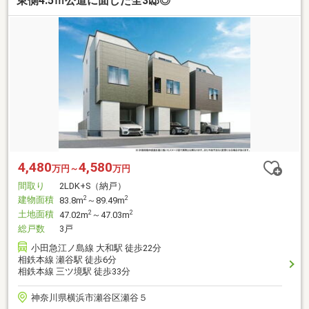
東側4.5ｍ公道に面した全3邸◎
4,480
4,580
万円～
万円
間取り
2LDK+S（納戸）
建物面積
2
2
83.8m
～89.49m
土地面積
2
2
47.02m
～47.03m
総戸数
3戸
小田急江ノ島線 大和駅 徒歩22分
相鉄本線 瀬谷駅 徒歩6分
相鉄本線 三ツ境駅 徒歩33分
神奈川県横浜市瀬谷区瀬谷５