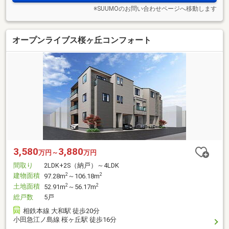
※SUUMOのお問い合わせページへ移動します
オープンライブス桜ヶ丘コンフォート
3,580
3,880
万円～
万円
間取り
2LDK+2S（納戸）～4LDK
建物面積
2
2
97.28m
～106.18m
土地面積
2
2
52.91m
～56.17m
総戸数
5戸
相鉄本線 大和駅 徒歩20分
小田急江ノ島線 桜ヶ丘駅 徒歩16分