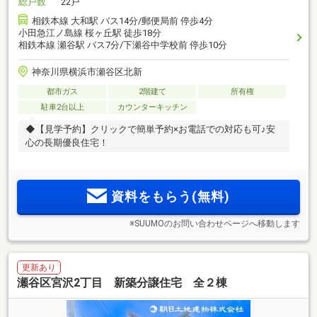
総戸数
22戸
相鉄本線 大和駅 バス14分/郵便局前 停歩4分
小田急江ノ島線 桜ヶ丘駅 徒歩18分
相鉄本線 瀬谷駅 バス7分/下瀬谷中学校前 停歩10分
神奈川県横浜市瀬谷区北新
都市ガス
2階建て
所有権
駐車2台以上
カウンターキッチン
◆【見学予約】クリックで簡単予約×お電話での対応も可♪安
心の長期優良住宅！
資料をもらう(無料)
※SUUMOのお問い合わせページへ移動します
更新あり
瀬谷区宮沢2丁目 新築分譲住宅 全２棟