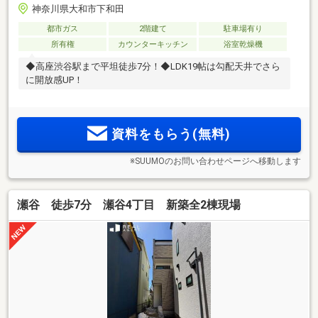
神奈川県大和市下和田
都市ガス
2階建て
駐車場有り
所有権
カウンターキッチン
浴室乾燥機
◆高座渋谷駅まで平坦徒歩7分！◆LDK19帖は勾配天井でさら
に開放感UP！
資料をもらう(無料)
※SUUMOのお問い合わせページへ移動します
瀬谷 徒歩7分 瀬谷4丁目 新築全2棟現場