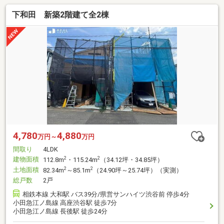
下和田 新築2階建て全2棟
4,780
4,880
万円～
万円
間取り
4LDK
建物面積
2
2
112.8m
・115.24m
（34.12坪・34.85坪）
土地面積
2
2
82.34m
～85.1m
（24.90坪～25.74坪）（実測）
総戸数
2戸
相鉄本線 大和駅 バス39分/県営サンハイツ渋谷前 停歩4分
小田急江ノ島線 高座渋谷駅 徒歩7分
小田急江ノ島線 長後駅 徒歩24分