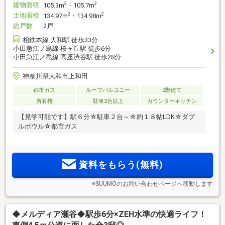
建物面積
2
2
105.3m
・105.7m
土地面積
2
2
134.97m
・134.98m
総戸数
2戸
相鉄本線 大和駅 徒歩33分
小田急江ノ島線 桜ヶ丘駅 徒歩6分
小田急江ノ島線 高座渋谷駅 徒歩28分
神奈川県大和市上和田
都市ガス
ルーフバルコニー
2階建て
所有権
駐車2台以上
カウンターキッチン
【見学可能です】駅６分☆駐車２台～☆約１８帖LDK☆ダブ
ルボウル☆都市ガス
資料をもらう(無料)
※SUUMOのお問い合わせページへ移動します
◆メルディア瀬谷◆駅歩6分×ZEH水準の快適ライフ！