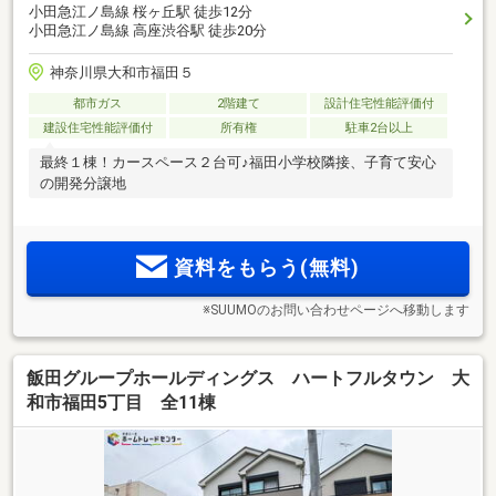
小田急江ノ島線 桜ヶ丘駅 徒歩12分
小田急江ノ島線 高座渋谷駅 徒歩20分
神奈川県大和市福田５
都市ガス
2階建て
設計住宅性能評価付
建設住宅性能評価付
所有権
駐車2台以上
最終１棟！カースペース２台可♪福田小学校隣接、子育て安心
の開発分譲地
資料をもらう(無料)
※SUUMOのお問い合わせページへ移動します
飯田グループホールディングス ハートフルタウン 大
和市福田5丁目 全11棟