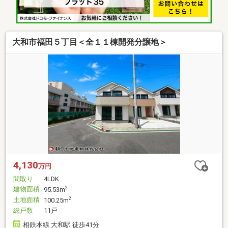
大和市福田５丁目＜全１１棟開発分譲地＞
4,130
万円
間取り
4LDK
建物面積
2
95.53m
土地面積
2
100.25m
総戸数
11戸
相鉄本線 大和駅 徒歩41分