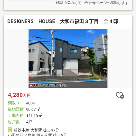
※SUUMOのお問い合わせページへ移動します
DESIGNERS HOUSE 大和市福田３丁目 全４邸
4,280
万円
間取り
4LDK
建物面積
2
90.67m
土地面積
2
121.18m
総戸数
4戸
相鉄本線 大和駅 徒歩37分
小田急江ノ島線 桜ヶ丘駅 徒歩9分