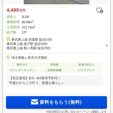
4,480
万円
間取り
3LDK
建物面積
2
86.98m
土地面積
2
412.72m
総戸数
2戸
東武東上線 若葉駅 徒歩25分
東武東上線 坂戸駅 徒歩34分
東武東上線 鶴ヶ島駅 徒歩39分
埼玉県鶴ヶ島市大字脚折
都市ガス
所有権
駐車2台以上
カウンターキッチン
浴室乾燥機
バリアフリー
【売主直売】8/3～8/9見学予約可！
平屋だからこそ叶う、快適な暮らし♪
資料をもらう(無料)
※SUUMOのお問い合わせページへ移動します