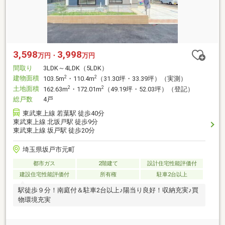
3,598
3,998
万円・
万円
間取り
3LDK～4LDK（5LDK）
建物面積
2
2
103.5m
・110.4m
（31.30坪・33.39坪）（実測）
土地面積
2
2
162.63m
・172.01m
（49.19坪・52.03坪）（登記）
総戸数
4戸
東武東上線 若葉駅 徒歩40分
東武東上線 北坂戸駅 徒歩9分
東武東上線 坂戸駅 徒歩20分
埼玉県坂戸市元町
都市ガス
2階建て
設計住宅性能評価付
建設住宅性能評価付
所有権
駐車2台以上
駅徒歩９分！南庭付＆駐車2台以上♪陽当り良好！収納充実♪買
物環境充実