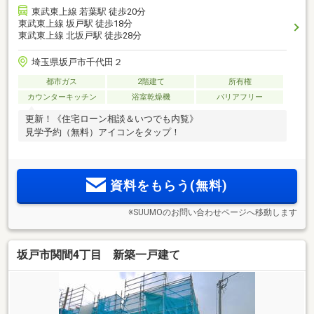
東武東上線 若葉駅 徒歩20分
東武東上線 坂戸駅 徒歩18分
東武東上線 北坂戸駅 徒歩28分
埼玉県坂戸市千代田２
都市ガス
2階建て
所有権
カウンターキッチン
浴室乾燥機
バリアフリー
更新！《住宅ローン相談＆いつでも内覧》
見学予約（無料）アイコンをタップ！
資料をもらう(無料)
※SUUMOのお問い合わせページへ移動します
坂戸市関間4丁目 新築一戸建て