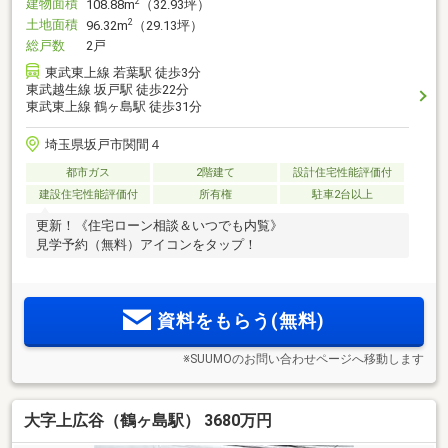
建物面積
2
108.88m
（32.93坪）
土地面積
2
96.32m
（29.13坪）
総戸数
2戸
東武東上線 若葉駅 徒歩3分
東武越生線 坂戸駅 徒歩22分
東武東上線 鶴ヶ島駅 徒歩31分
埼玉県坂戸市関間４
都市ガス
2階建て
設計住宅性能評価付
建設住宅性能評価付
所有権
駐車2台以上
更新！《住宅ローン相談＆いつでも内覧》
見学予約（無料）アイコンをタップ！
資料をもらう(無料)
※SUUMOのお問い合わせページへ移動します
大字上広谷（鶴ヶ島駅） 3680万円