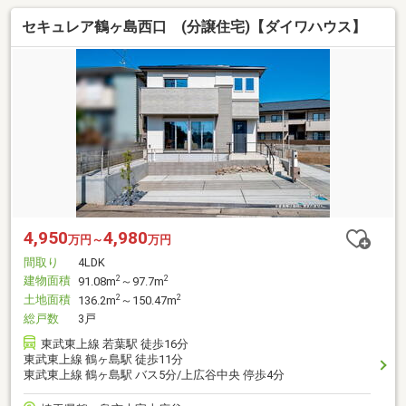
セキュレア鶴ヶ島西口 (分譲住宅)【ダイワハウス】
4,950
4,980
万円～
万円
間取り
4LDK
建物面積
2
2
91.08m
～97.7m
土地面積
2
2
136.2m
～150.47m
総戸数
3戸
東武東上線 若葉駅 徒歩16分
東武東上線 鶴ヶ島駅 徒歩11分
東武東上線 鶴ヶ島駅 バス5分/上広谷中央 停歩4分