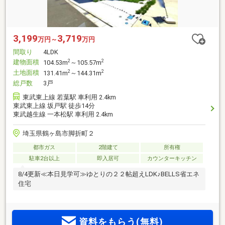
3,199
3,719
万円～
万円
間取り
4LDK
建物面積
2
2
104.53m
～105.57m
土地面積
2
2
131.41m
～144.31m
総戸数
3戸
東武東上線 若葉駅 車利用 2.4km
東武東上線 坂戸駅 徒歩14分
東武越生線 一本松駅 車利用 2.4km
埼玉県鶴ヶ島市脚折町２
都市ガス
2階建て
所有権
駐車2台以上
即入居可
カウンターキッチン
8/4更新≪本日見学可≫ゆとりの２２帖超えLDK♪BELLS省エネ
住宅
資料をもらう(無料)