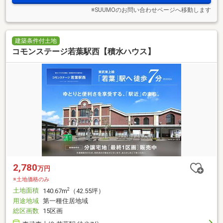
※SUUMOのお問い合わせページへ移動します
建築条件付土地
コモンステージ若葉駅西【積水ハウス】
2,780
万円
※土地価格のみ
土地面積
2
140.67m
（42.55坪）
用途地域
第一種住居地域
総区画数
15区画