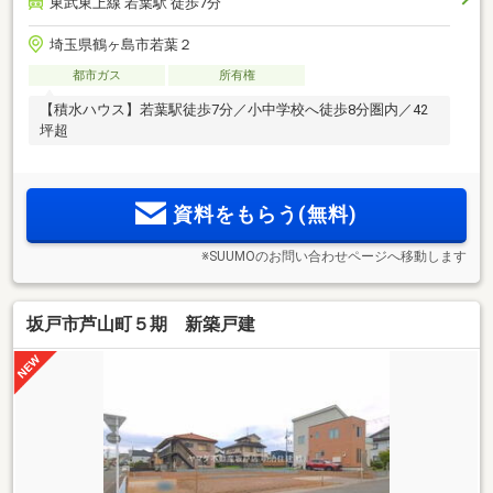
東武東上線 若葉駅 徒歩7分
埼玉県鶴ヶ島市若葉２
都市ガス
所有権
【積水ハウス】若葉駅徒歩7分／小中学校へ徒歩8分圏内／42
坪超
資料をもらう(無料)
※SUUMOのお問い合わせページへ移動します
坂戸市芦山町５期 新築戸建