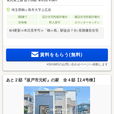
東武東上線 霞ヶ関駅 車利用 4.6km
埼玉県鶴ヶ島市大字上広谷
2階建て
設計住宅性能評価付
建設住宅性能評価付
所有権
即入居可
カウンターキッチン
8/4更新≪本日見学可≫「鶴ヶ島」駅徒歩７分♪長期優良住宅
資料をもらう(無料)
※SUUMOのお問い合わせページへ移動します
あと２邸『坂戸市元町』の家 全４邸【2.4号棟】