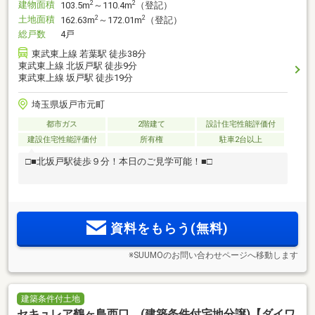
建物面積
2
2
103.5m
～110.4m
（登記）
土地面積
2
2
162.63m
～172.01m
（登記）
総戸数
4戸
東武東上線 若葉駅 徒歩38分
東武東上線 北坂戸駅 徒歩9分
東武東上線 坂戸駅 徒歩19分
埼玉県坂戸市元町
都市ガス
2階建て
設計住宅性能評価付
建設住宅性能評価付
所有権
駐車2台以上
□■北坂戸駅徒歩９分！本日のご見学可能！■□
資料をもらう(無料)
※SUUMOのお問い合わせページへ移動します
建築条件付土地
セキュレア鶴ヶ島西口 (建築条件付宅地分譲)【ダイワ