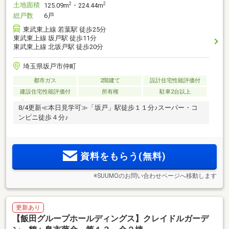
土地面積
2
2
125.09m
・224.44m
総戸数
6戸
東武東上線 若葉駅 徒歩25分
東武東上線 坂戸駅 徒歩11分
東武東上線 北坂戸駅 徒歩20分
埼玉県坂戸市仲町
都市ガス
2階建て
設計住宅性能評価付
建設住宅性能評価付
所有権
駐車2台以上
8/4更新≪本日見学可≫「坂戸」駅徒歩１１分♪スーパー・コ
ンビニ徒歩４分♪
資料をもらう(無料)
※SUUMOのお問い合わせページへ移動します
更新あり
【飯田グループホールディングス】クレイドルガーデ