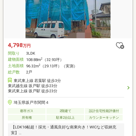
4,798
万円
間取り
3LDK
建物面積
2
108.88m
（32.93坪）
土地面積
2
96.32m
（29.13坪）（実測）
総戸数
2戸
東武東上線 若葉駅 徒歩3分
東武越生線 坂戸駅 徒歩23分
東武東上線 坂戸駅 徒歩23分
埼玉県坂戸市関間４
都市ガス
2階建て
設計住宅性能評価付
所有権
駐車2台以上
カウンターキッチン
【LDK16帖超！採光・通風良好な南東向き！WICなど収納充
実】