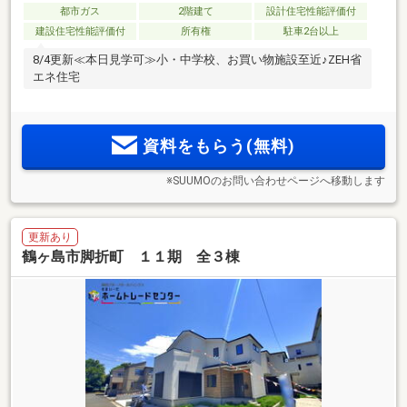
都市ガス
2階建て
設計住宅性能評価付
建設住宅性能評価付
所有権
駐車2台以上
8/4更新≪本日見学可≫小・中学校、お買い物施設至近♪ZEH省
エネ住宅
資料をもらう(無料)
※SUUMOのお問い合わせページへ移動します
更新あり
鶴ヶ島市脚折町 １１期 全３棟