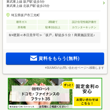
東武東上線 坂戸駅 徒歩5分
東武東上線 北坂戸駅 徒歩25分
埼玉県坂戸市三光町
都市ガス
2階建て
設計住宅性能評価付
所有権
駐車2台以上
カウンターキッチン
8/4更新≪本日見学可≫「坂戸」駅徒歩５分！商業施設至近♪
資料をもらう(無料)
※SUUMOのお問い合わせページへ移動します