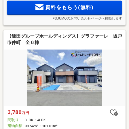
資料をもらう(無料)
※SUUMOのお問い合わせページへ移動します
【飯田グループホールディングス】グラファーレ 坂戸
市仲町 全６棟
3,780
万円
間取り
3LDK・4LDK
建物面積
2
2
98.54m
・101.01m