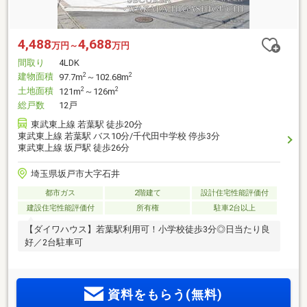
4,488
4,688
万円～
万円
間取り
4LDK
建物面積
2
2
97.7m
～102.68m
土地面積
2
2
121m
～126m
総戸数
12戸
東武東上線 若葉駅 徒歩20分
東武東上線 若葉駅 バス10分/千代田中学校 停歩3分
東武東上線 坂戸駅 徒歩26分
埼玉県坂戸市大字石井
都市ガス
2階建て
設計住宅性能評価付
建設住宅性能評価付
所有権
駐車2台以上
【ダイワハウス】若葉駅利用可！小学校徒歩3分◎日当たり良
好／2台駐車可
資料をもらう(無料)