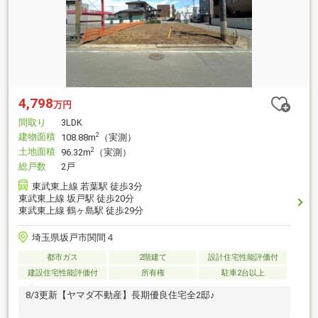
4,798
万円
間取り
3LDK
建物面積
2
108.88m
（実測）
土地面積
2
96.32m
（実測）
総戸数
2戸
東武東上線 若葉駅 徒歩3分
東武東上線 坂戸駅 徒歩20分
東武東上線 鶴ヶ島駅 徒歩29分
埼玉県坂戸市関間４
都市ガス
2階建て
設計住宅性能評価付
建設住宅性能評価付
所有権
駐車2台以上
8/3更新【ヤマダ不動産】長期優良住宅全2邸♪