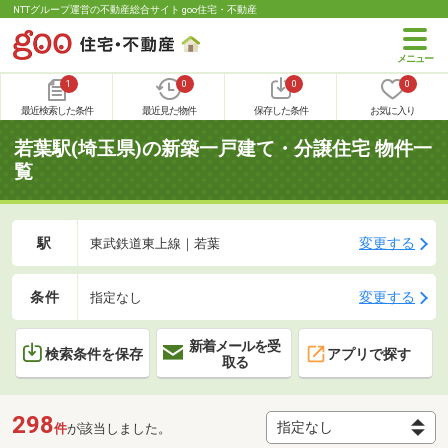
NTTグループ運営の不動産総合サイト goo住宅・不動産
1
0
0
0
最近検索した条件
最近見た物件
保存した条件
お気に入り
若葉駅(埼玉県)の新築一戸建て・分譲住宅 物件一
覧
駅
変更する
東武鉄道東上線｜若葉
条件
変更する
指定なし
新着メールを受
検索条件を保存
アプリで探す
取る
298
件
が該当しました。