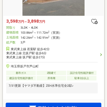
3,598
3,898
万円～
万円
間取り
3LDK・4LDK
建物面積
2
2
103.86m
～111.72m
（実測）
土地面積
2
2
142.26m
～142.91m
（実測）
総戸数
3戸
東武東上線 若葉駅 徒歩42分
東武東上線 北坂戸駅 徒歩6分
東武東上線 坂戸駅 徒歩27分
埼玉県坂戸市芦山町
都市ガス
2階建て
設計住宅性能評価付
建設住宅性能評価付
所有権
駐車2台以上
7/31更新【ヤマダ不動産】ZEH水準住宅全2邸♪