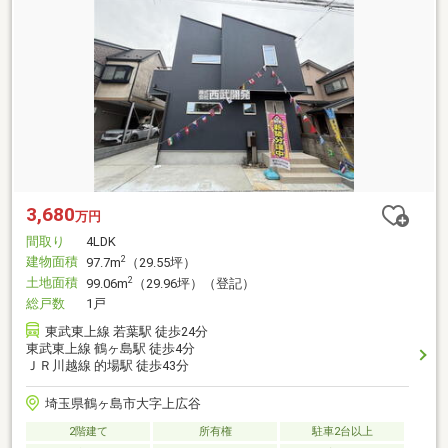
3,680
万円
間取り
4LDK
建物面積
2
97.7m
（29.55坪）
土地面積
2
99.06m
（29.96坪）（登記）
総戸数
1戸
東武東上線 若葉駅 徒歩24分
東武東上線 鶴ヶ島駅 徒歩4分
ＪＲ川越線 的場駅 徒歩43分
埼玉県鶴ヶ島市大字上広谷
2階建て
所有権
駐車2台以上