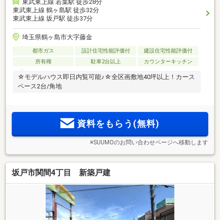
東武東上線 若葉駅 徒歩28分
東武東上線 鶴ヶ島駅 徒歩32分
東武東上線 坂戸駅 徒歩37分
埼玉県鶴ヶ島市大字藤金
都市ガス
設計住宅性能評価付
建設住宅性能評価付
所有権
駐車2台以上
カウンターキッチン
☆モデルハウス即日内覧可能♪☆全区画敷地40坪以上！カース
ペース2台/角地
資料をもらう(無料)
※SUUMOのお問い合わせページへ移動します
坂戸市関間4丁目 新築戸建