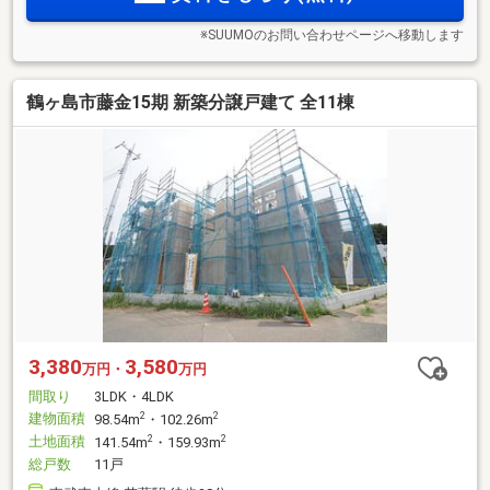
※SUUMOのお問い合わせページへ移動します
鶴ヶ島市藤金15期 新築分譲戸建て 全11棟
3,380
3,580
万円・
万円
間取り
3LDK・4LDK
建物面積
2
2
98.54m
・102.26m
土地面積
2
2
141.54m
・159.93m
総戸数
11戸