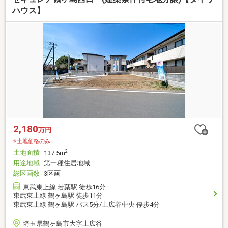
ハウス】
2,180
万円
※土地価格のみ
土地面積
2
137.5m
用途地域
第一種住居地域
総区画数
3区画
東武東上線 若葉駅 徒歩16分
東武東上線 鶴ヶ島駅 徒歩11分
東武東上線 鶴ヶ島駅 バス5分/上広谷中央 停歩4分
埼玉県鶴ヶ島市大字上広谷