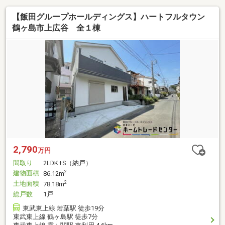
【飯田グループホールディングス】ハートフルタウン
鶴ヶ島市上広谷 全１棟
2,790
万円
間取り
2LDK+S（納戸）
建物面積
2
86.12m
土地面積
2
78.18m
総戸数
1戸
東武東上線 若葉駅 徒歩19分
東武東上線 鶴ヶ島駅 徒歩7分