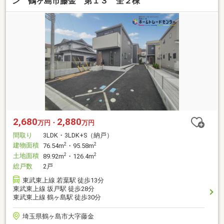
ン 鶴ヶ島市藤金 第１３ 全２棟
2,680
2,880
万円・
万円
間取り
3LDK・3LDK+S（納戸）
建物面積
2
2
76.54m
・95.58m
土地面積
2
2
89.92m
・126.4m
総戸数
2戸
東武東上線 若葉駅 徒歩13分
東武東上線 坂戸駅 徒歩28分
東武東上線 鶴ヶ島駅 徒歩30分
埼玉県鶴ヶ島市大字藤金