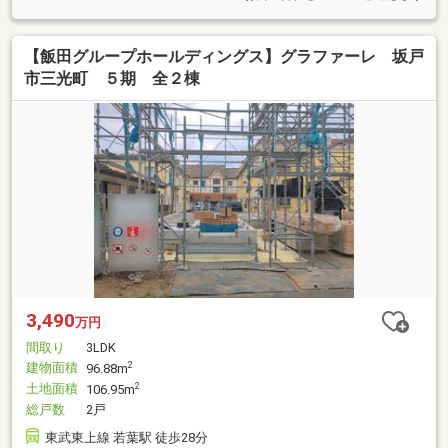
【飯田グループホールディングス】グラファーレ 坂戸
市三光町 ５期 全２棟
3,490
万円
間取り
3LDK
建物面積
2
96.88m
土地面積
2
106.95m
総戸数
2戸
東武東上線 若葉駅 徒歩28分