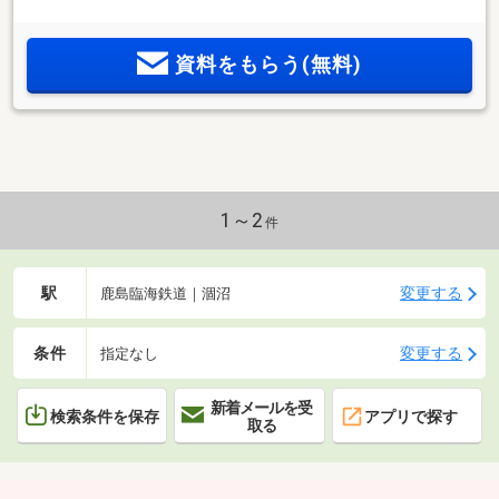
らのありがとうの為に、、、】お家探しは、ひだまりハウス
にご相談ください！
資料をもらう(無料)
1～2
件
駅
変更する
鹿島臨海鉄道｜涸沼
条件
変更する
指定なし
新着メールを受
検索条件を保存
アプリで探す
取る