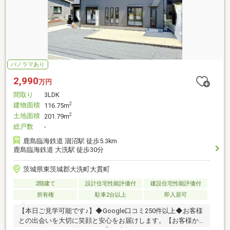
パノラマあり
2,990
万円
間取り
3LDK
建物面積
2
116.75m
土地面積
2
201.79m
総戸数
-
鹿島臨海鉄道 涸沼駅 徒歩5.3km
鹿島臨海鉄道 大洗駅 徒歩30分
茨城県東茨城郡大洗町大貫町
2階建て
設計住宅性能評価付
建設住宅性能評価付
所有権
駐車2台以上
即入居可
【本日ご見学可能です♪】◆Google口コミ250件以上◆お客様
との出会いを大切に笑顔と安心をお届けします。【お客様か