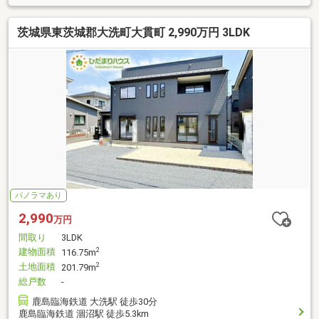
茨城県東茨城郡大洗町大貫町 2,990万円 3LDK
パノラマあり
2,990
万円
間取り
3LDK
建物面積
2
116.75m
土地面積
2
201.79m
総戸数
-
鹿島臨海鉄道 大洗駅 徒歩30分
鹿島臨海鉄道 涸沼駅 徒歩5.3km