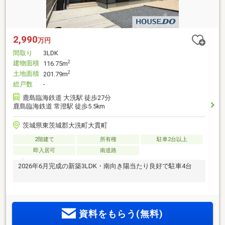
2,990
万円
間取り
3LDK
建物面積
2
116.75m
土地面積
2
201.79m
総戸数
-
鹿島臨海鉄道 大洗駅 徒歩27分
鹿島臨海鉄道 常澄駅 徒歩5.5km
茨城県東茨城郡大洗町大貫町
2階建て
所有権
駐車2台以上
即入居可
南道路
2026年6月完成の新築3LDK・南向き陽当たり良好で駐車4台
資料をもらう(無料)