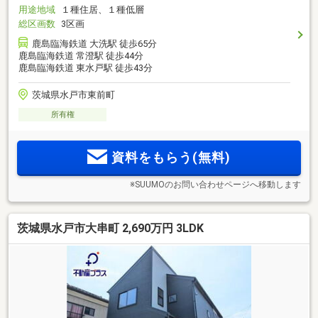
用途地域
１種住居、１種低層
総区画数
3区画
鹿島臨海鉄道 大洗駅 徒歩65分
鹿島臨海鉄道 常澄駅 徒歩44分
鹿島臨海鉄道 東水戸駅 徒歩43分
茨城県水戸市東前町
所有権
資料をもらう(無料)
※SUUMOのお問い合わせページへ移動します
茨城県水戸市大串町 2,690万円 3LDK