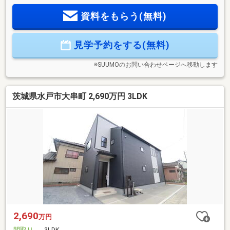
しくなるでしょう。2690万円と、少しご予算を相談したい方
資料をもらう(無料)
にも適した物件です。暗い時だけに反応人感照明センサーな
のでもったいなさもないです。来訪者をモニターで確認でき
るTVインターホン付きです。
見学予約をする(無料)
※SUUMOのお問い合わせページへ移動します
茨城県水戸市大串町 2,690万円 3LDK
2,690
万円
間取り
3LDK