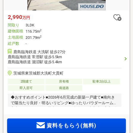
2,990
万円
間取り
3LDK
建物面積
2
116.75m
土地面積
2
201.79m
総戸数
-
鹿島臨海鉄道 大洗駅 徒歩27分
鹿島臨海鉄道 常澄駅 徒歩5.5km
鹿島臨海鉄道 涸沼駅 徒歩5.4km
茨城県東茨城郡大洗町大貫町
2階建て
所有権
駐車2台以上
即入居可
南道路
◆おすすめポイント■2026年6月完成の新築一戸建て■南向き
で陽当たり良好・明るいリビング■ゆったりパウダールームで
家事がはかどります■駐車スペース4台分でご来客時も安心■海
のレジャーを身近に楽しめる立地◆周辺環境■南小学校 徒歩
19分■南中学校 徒歩17分■セイミヤ大洗店 徒歩22分■大洗駅 徒
資料をもらう(無料)
歩27分◆ご案内現地のご見学を随時承っております。図面や
資料のご請求もお気軽にお申し付けください。