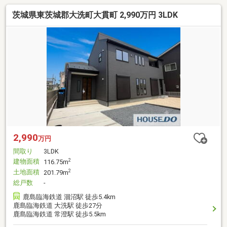
茨城県東茨城郡大洗町大貫町 2,990万円 3LDK
2,990
万円
間取り
3LDK
建物面積
2
116.75m
土地面積
2
201.79m
総戸数
-
鹿島臨海鉄道 涸沼駅 徒歩5.4km
鹿島臨海鉄道 大洗駅 徒歩27分
鹿島臨海鉄道 常澄駅 徒歩5.5km