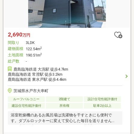
2,690
万円
間取り
3LDK
建物面積
2
122.54m
土地面積
2
190.51m
総戸数
-
鹿島臨海鉄道 大洗駅 徒歩4.7km
鹿島臨海鉄道 常澄駅 徒歩3.2km
鹿島臨海鉄道 東水戸駅 徒歩4.4km
茨城県水戸市大串町
ルーフバルコニー
2階建て
設計住宅性能評価付
建設住宅性能評価付
所有権
駐車2台以上
浴室乾燥機のあるお風呂場は洗濯物を干すときにも便利で
す。ダブルロックキーに変えて安心した毎日を送りません
か。建物面積122.54㎡もありますので、ご検討ください。この
物件は広々としたシステムキッチンなので、普段の料理も楽