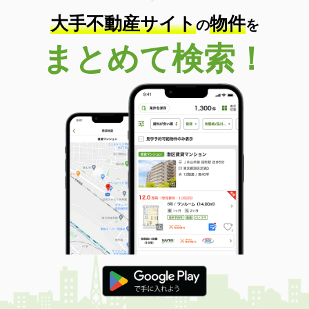
大手不動産サイト
物件
の
を
まとめて検索！