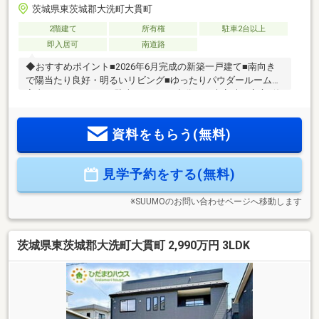
茨城県東茨城郡大洗町大貫町
2階建て
所有権
駐車2台以上
即入居可
南道路
◆おすすめポイント■2026年6月完成の新築一戸建て■南向き
で陽当たり良好・明るいリビング■ゆったりパウダールームで
家事がはかどります■駐車スペース4台分でご来客時も安心■海
のレジャーを身近に楽しめる立地◆周辺環境■南小学校 徒歩
19分■南中学校 徒歩17分■セイミヤ大洗店 徒歩22分■大洗駅 徒
資料をもらう(無料)
歩27分◆ご案内現地のご見学を随時承っております。図面や
資料のご請求もお気軽にお申し付けください。
見学予約をする(無料)
※SUUMOのお問い合わせページへ移動します
茨城県東茨城郡大洗町大貫町 2,990万円 3LDK