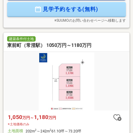
見学予約をする(無料)
※SUUMOのお問い合わせページへ移動します
建築条件付土地
東前町（常澄駅） 1050万円～1180万円
1,050
1,180
万円～
万円
※土地価格のみ
土地面積
2
2
202m
～242m
61.10坪～73.20坪