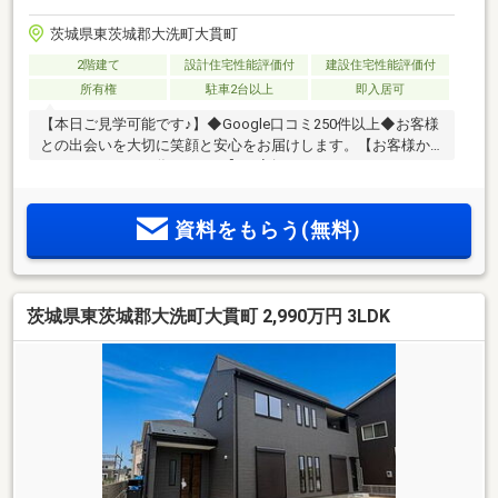
茨城県東茨城郡大洗町大貫町
2階建て
設計住宅性能評価付
建設住宅性能評価付
所有権
駐車2台以上
即入居可
【本日ご見学可能です♪】◆Google口コミ250件以上◆お客様
との出会いを大切に笑顔と安心をお届けします。【お客様か
らのありがとうの為に、、、】お家探しは、ひだまりハウス
にご相談ください！
資料をもらう(無料)
茨城県東茨城郡大洗町大貫町 2,990万円 3LDK