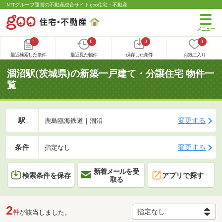
NTTグループ運営の不動産総合サイト goo住宅・不動産
1
0
0
0
最近検索した条件
最近見た物件
保存した条件
お気に入り
涸沼駅(茨城県)の新築一戸建て・分譲住宅 物件一
覧
駅
変更する
鹿島臨海鉄道｜涸沼
条件
変更する
指定なし
新着メールを受
検索条件を保存
アプリで探す
取る
2
件
が該当しました。