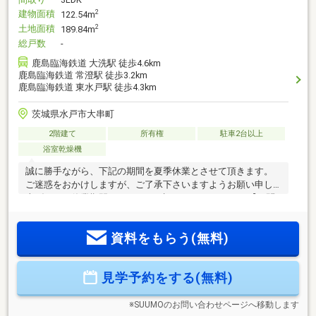
建物面積
2
122.54m
土地面積
2
189.84m
総戸数
-
鹿島臨海鉄道 大洗駅 徒歩4.6km
鹿島臨海鉄道 常澄駅 徒歩3.2km
鹿島臨海鉄道 東水戸駅 徒歩4.3km
茨城県水戸市大串町
2階建て
所有権
駐車2台以上
浴室乾燥機
誠に勝手ながら、下記の期間を夏季休業とさせて頂きます。
ご迷惑をおかけしますが、ご了承下さいますようお願い申し
上げます。休業期間：8月12日（水）～8月16日（日）【お問
い合わせは、香陵住販５０号バイパス支店まで】●新築建売、
中古戸建・マンション、土地、収益物件お取り扱い有り●売却
資料をもらう(無料)
査定事例、賃貸仲介事例多数有り●ご案内だけではなく、資金
計画・住宅ローンのご相談もお任せください〇新築物件はシ
ャッターや照明・網戸・カーテンレールなどのオプション工
見学予約をする(無料)
事が別途必要になります。弊社ではオプション工事のご相談
も可能！物件により住宅ローンに工事費用を含めることも可
能です！是非ご相談ください
※SUUMOのお問い合わせページへ移動します