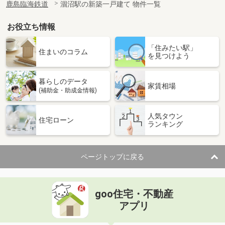
鹿島臨海鉄道
涸沼駅の新築一戸建て 物件一覧
お役立ち情報
「住みたい駅」
住まいのコラム
を見つけよう
暮らしのデータ
家賃相場
(補助金・助成金情報)
人気タウン
住宅ローン
ランキング
ページトップに戻る
goo住宅・不動産
アプリ