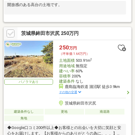
開放感のある高台の土地です。
茨城県鉾田市沢尻 250万円
250
万円
（坪単価:1.64万円）
2
土地面積
503.91m
用途地域
無指定
建ぺい率
60%
容積率
200%
建築条件
なし
パノラマあり
鹿島臨海鉄道 涸沼駅 徒歩3.9km
その他の交通
茨城県鉾田市沢尻
建築条件なし
更地
南道路
角地
◆Google口コミ200件以上◆お客様との出会いを大切に笑顔と安
心をお届けします。【お客様からのありがとうの為に、、、】お