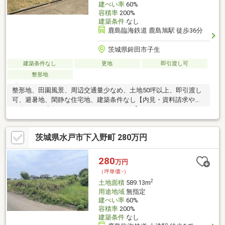
建ぺい率
60%
容積率
200%
建築条件
なし
鹿島臨海鉄道 鹿島旭駅 徒歩36分
茨城県鉾田市子生
建築条件なし
更地
即引渡し可
整形地
整形地、田園風景、周辺交通量少なめ、土地50坪以上、即引渡し
可、避暑地、閑静な住宅地、建築条件なし【内見・資料請求や問
い合わせは店舗まで TEL：029-224-3655】
茨城県水戸市下入野町 280万円
280
万円
（坪単価:-）
2
土地面積
589.13m
用途地域
無指定
建ぺい率
60%
容積率
200%
建築条件
なし