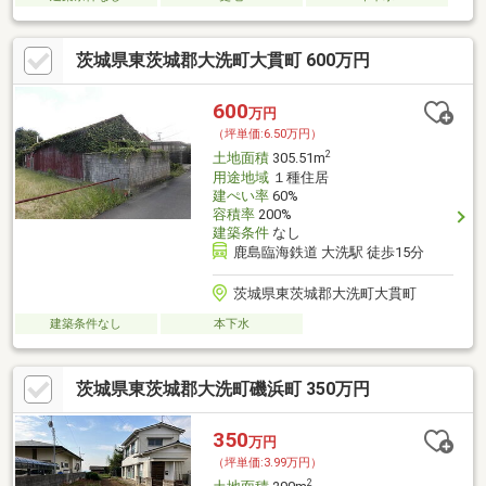
茨城県東茨城郡大洗町大貫町 600万円
600
万円
（坪単価:6.50万円）
2
土地面積
305.51m
用途地域
１種住居
建ぺい率
60%
容積率
200%
建築条件
なし
鹿島臨海鉄道 大洗駅 徒歩15分
茨城県東茨城郡大洗町大貫町
建築条件なし
本下水
茨城県東茨城郡大洗町磯浜町 350万円
350
万円
（坪単価:3.99万円）
2