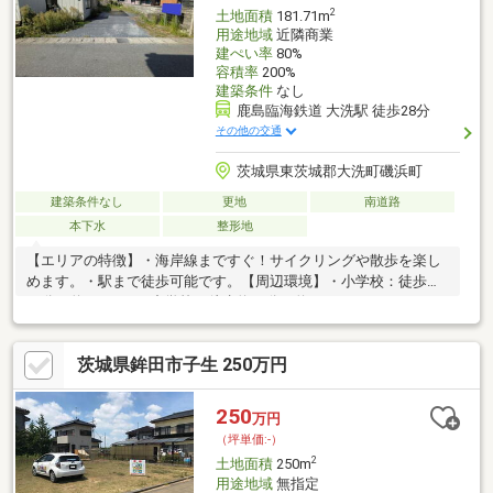
2
土地面積
181.71m
用途地域
近隣商業
建ぺい率
80%
容積率
200%
建築条件
なし
鹿島臨海鉄道 大洗駅 徒歩28分
その他の交通
茨城県東茨城郡大洗町磯浜町
建築条件なし
更地
南道路
本下水
整形地
【エリアの特徴】・海岸線まですぐ！サイクリングや散歩を楽し
めます。・駅まで徒歩可能です。【周辺環境】・小学校：徒歩約
14分（約950ｍ）・中学校：徒歩約18分（約1200ｍ）・スーパ
ー：徒歩約１６分（約1100ｍ）・コンビニ：徒歩約３分（約210
ｍ）ご見学希望や質問点などお気軽にお問合せください。お電話
茨城県鉾田市子生 250万円
でもOK。TEL029-228-4700お問合せお待ちしております！
250
万円
（坪単価:-）
2
土地面積
250m
用途地域
無指定