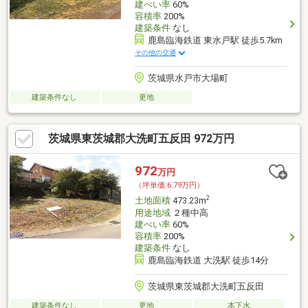
建ぺい率
60%
容積率
200%
建築条件
なし
鹿島臨海鉄道 東水戸駅 徒歩5.7km
その他の交通
茨城県水戸市大場町
建築条件なし
更地
茨城県東茨城郡大洗町五反田 972万円
972
万円
（坪単価:6.79万円）
2
土地面積
473.23m
用途地域
２種中高
建ぺい率
60%
容積率
200%
建築条件
なし
鹿島臨海鉄道 大洗駅 徒歩14分
茨城県東茨城郡大洗町五反田
建築条件なし
更地
本下水