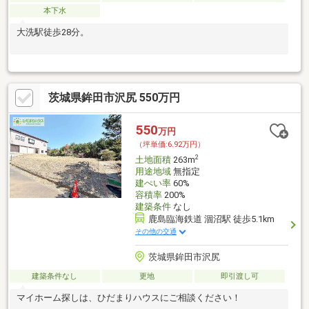
本下水
大洗駅徒歩28分。
茨城県鉾田市沢尻 550万円
550
万円
（坪単価:6.92万円）
2
土地面積
263m
用途地域
無指定
建ぺい率
60%
容積率
200%
建築条件
なし
鹿島臨海鉄道 涸沼駅 徒歩5.1km
その他の交通
茨城県鉾田市沢尻
建築条件なし
更地
即引渡し可
マイホーム探しは、ひだまりハウスにご相談ください！