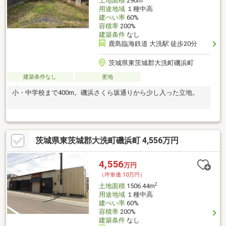
土地面積
290m
用途地域
１種中高
建ぺい率
60%
容積率
200%
建築条件
なし
鹿島臨海鉄道 大洗駅 徒歩20分
茨城県東茨城郡大洗町磯浜町
建築条件なし
更地
小・中学校まで400m。磯浜さくら坂通りから少し入った立地。
茨城県東茨城郡大洗町磯浜町 4,556万円
4,556
万円
（坪単価:10万円）
2
土地面積
1506.44m
用途地域
１種中高
建ぺい率
60%
容積率
200%
建築条件
なし