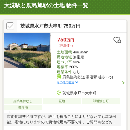
大洗駅と鹿島旭駅の土地 物件一覧
茨城県水戸市大串町 750万円
750
万円
（坪単価:-）
2
土地面積
488.86m
用途地域
無指定
建ぺい率
60%
容積率
200%
建築条件
なし
鹿島臨海鉄道 常澄駅 徒歩17分
その他の交通
茨城県水戸市大串町
建築条件なし
更地
即引渡し可
整形地
市街化調整区域ですが、許可を得ることによりどなたでも建築可
能。宅地になりますので農地転用も不要です。ご質問点などお気
軽にお問合せください。お電話でもOKです。TEL029-228-4700お