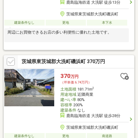
鹿島臨海鉄道 大洗駅 徒歩13分
茨城県東茨城郡大洗町磯浜町
建築条件なし
更地
本下水
周辺にお買物できるお店の多い利便性に優れた土地です。
茨城県東茨城郡大洗町磯浜町 370万円
370
万円
（坪単価:6.74万円）
2
土地面積
181.71m
用途地域
近隣商業
建ぺい率
80%
容積率
200%
建築条件
なし
鹿島臨海鉄道 大洗駅 徒歩28分
茨城県東茨城郡大洗町磯浜町
建築条件なし
更地
南道路