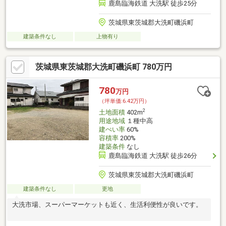
鹿島臨海鉄道 大洗駅 徒歩25分
茨城県東茨城郡大洗町磯浜町
建築条件なし
上物有り
茨城県東茨城郡大洗町磯浜町 780万円
780
万円
（坪単価:6.42万円）
2
土地面積
402m
用途地域
１種中高
建ぺい率
60%
容積率
200%
建築条件
なし
鹿島臨海鉄道 大洗駅 徒歩26分
茨城県東茨城郡大洗町磯浜町
建築条件なし
更地
大洗市場、スーパーマーケットも近く、生活利便性が良いです。