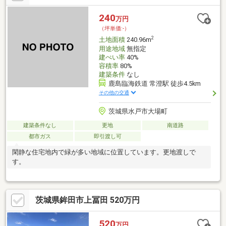
240
万円
（坪単価:-）
2
土地面積
240.96m
用途地域
無指定
建ぺい率
40%
容積率
80%
建築条件
なし
鹿島臨海鉄道 常澄駅 徒歩4.5km
その他の交通
茨城県水戸市大場町
建築条件なし
更地
南道路
都市ガス
即引渡し可
閑静な住宅地内で緑が多い地域に位置しています。更地渡しで
す。
茨城県鉾田市上冨田 520万円
520
万円