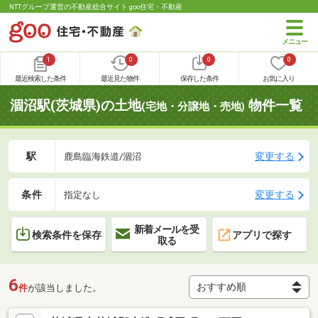
NTTグループ運営の不動産総合サイト goo住宅・不動産
1
0
0
0
最近検索した条件
最近見た物件
保存した条件
お気に入り
涸沼駅(茨城県)の土地
物件一覧
(宅地・分譲地・売地)
駅
変更する
鹿島臨海鉄道/涸沼
条件
変更する
指定なし
新着メールを受
検索条件を保存
アプリで探す
取る
6
件
が該当しました。