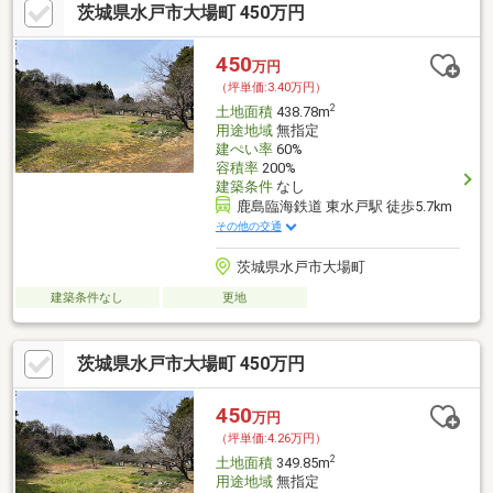
茨城県水戸市大場町 450万円
450
万円
（坪単価:3.40万円）
2
土地面積
438.78m
用途地域
無指定
建ぺい率
60%
容積率
200%
建築条件
なし
鹿島臨海鉄道 東水戸駅 徒歩5.7km
その他の交通
茨城県水戸市大場町
建築条件なし
更地
茨城県水戸市大場町 450万円
450
万円
（坪単価:4.26万円）
2
土地面積
349.85m
用途地域
無指定