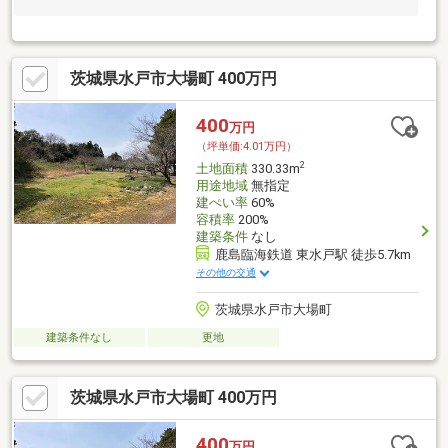
茨城県水戸市大場町 400万円
400
万円
（坪単価:4.01万円）
2
土地面積
330.33m
用途地域
無指定
建ぺい率
60%
容積率
200%
建築条件
なし
鹿島臨海鉄道 東水戸駅 徒歩5.7km
その他の交通
茨城県水戸市大場町
建築条件なし
更地
茨城県水戸市大場町 400万円
400
万円