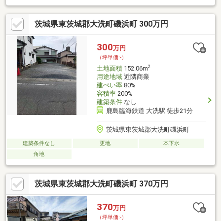
問合せお待ちしております！～私たちはこんな会社です～・水戸
市に本社で創業42年 地元密着企業です。・東証スタンダード上
茨城県東茨城郡大洗町磯浜町 300万円
場企業です・建売、注文(ローコスト)、中古物件、土地と幅広く
ご提案できます・不動産のプロ『宅建士』が対応致します。
300
万円
（坪単価:-）
2
土地面積
152.06m
用途地域
近隣商業
建ぺい率
80%
容積率
200%
建築条件
なし
鹿島臨海鉄道 大洗駅 徒歩21分
茨城県東茨城郡大洗町磯浜町
建築条件なし
更地
本下水
角地
茨城県東茨城郡大洗町磯浜町 370万円
370
万円
（坪単価:-）