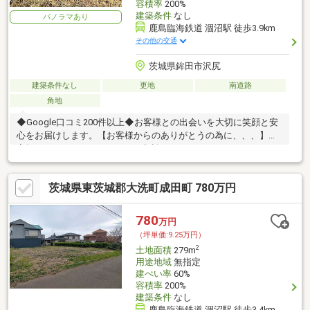
容積率
200%
建築条件
なし
パノラマあり
鹿島臨海鉄道 涸沼駅 徒歩3.9km
その他の交通
茨城県鉾田市沢尻
建築条件なし
更地
南道路
角地
◆Google口コミ200件以上◆お客様との出会いを大切に笑顔と安
心をお届けします。【お客様からのありがとうの為に、、、】お
家探しは、ひだまりハウスにご相談ください！
茨城県東茨城郡大洗町成田町 780万円
780
万円
（坪単価:9.25万円）
2
土地面積
279m
用途地域
無指定
建ぺい率
60%
容積率
200%
建築条件
なし
鹿島臨海鉄道 涸沼駅 徒歩3.4km