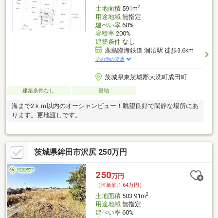
2
土地面積
591m
用途地域
無指定
建ぺい率
60%
容積率
200%
建築条件
なし
鹿島臨海鉄道 涸沼駅 徒歩3.6km
その他の交通
茨城県東茨城郡大洗町成田町
建築条件なし
更地
海まで2ｋｍ以内のオーシャンビュー！眺望良好で閑静な場所にあ
ります。更地渡しです。
茨城県鉾田市沢尻 250万円
250
万円
（坪単価:1.64万円）
2
土地面積
503.91m
用途地域
無指定
建ぺい率
60%