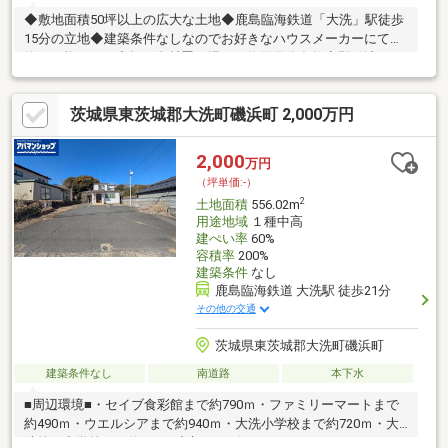
◆敷地面積50坪以上の広大な土地◆鹿島臨海鉄道「大洗」駅徒歩
15分の立地◆建築条件なしなのでお好きなハウスメーカーにて建
築が可能です。◆畑や資材置き場など使用用途多数◆即引渡し可
能
茨城県東茨城郡大洗町磯浜町 2,000万円
2,000
万円
（坪単価:-）
2
土地面積
556.02m
用途地域
１種中高
建ぺい率
60%
容積率
200%
建築条件
なし
鹿島臨海鉄道 大洗駅 徒歩21分
その他の交通
茨城県東茨城郡大洗町磯浜町
建築条件なし
南道路
本下水
■周辺環境■・セイブ食彩館まで約790ｍ・ファミリーマートまで
約490ｍ・ウエルシアまで約940ｍ・大洗小学校まで約720ｍ・大
洗第一中学校まで約330ｍ◆新サービス・マイホームカウンター