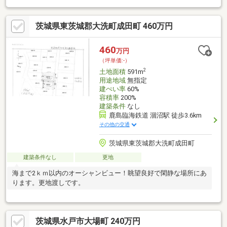
◆土地探しと同時に、お客様が気になるハウスメーカーや建築業
者様を無料でご相談いただけます！また当社にて建築担当営業様
茨城県東茨城郡大洗町成田町 460万円
もご紹介いたします！お気軽にご相談ください♪
460
万円
（坪単価:-）
2
土地面積
591m
用途地域
無指定
建ぺい率
60%
容積率
200%
建築条件
なし
鹿島臨海鉄道 涸沼駅 徒歩3.6km
その他の交通
茨城県東茨城郡大洗町成田町
建築条件なし
更地
海まで2ｋｍ以内のオーシャンビュー！眺望良好で閑静な場所にあ
ります。更地渡しです。
茨城県水戸市大場町 240万円