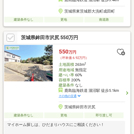
茨城県東茨城郡大洗町成田町
建築条件なし
更地
南道路
茨城県鉾田市沢尻 550万円
550
万円
（坪単価:6.92万円）
2
土地面積
263m
用途地域
無指定
建ぺい率
60%
容積率
200%
建築条件
なし
鹿島臨海鉄道 涸沼駅 徒歩5.1km
その他の交通
茨城県鉾田市沢尻
建築条件なし
更地
即引渡し可
マイホーム探しは、ひだまりハウスにご相談ください！