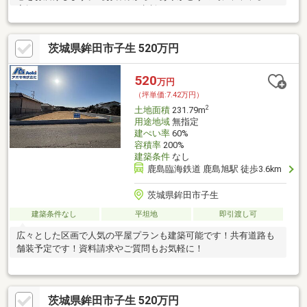
家探しは、ひだまりハウスにご相談ください！
茨城県鉾田市子生 520万円
520
万円
（坪単価:7.42万円）
2
土地面積
231.79m
用途地域
無指定
建ぺい率
60%
容積率
200%
建築条件
なし
鹿島臨海鉄道 鹿島旭駅 徒歩3.6km
茨城県鉾田市子生
建築条件なし
平坦地
即引渡し可
広々とした区画で人気の平屋プランも建築可能です！共有道路も
舗装予定です！資料請求やご質問もお気軽に！
茨城県鉾田市子生 520万円