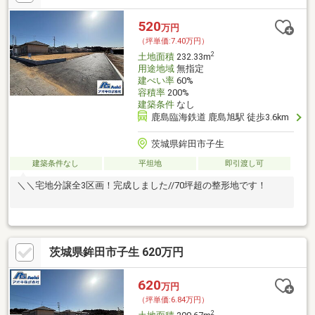
520
万円
（坪単価:7.40万円）
2
土地面積
232.33m
用途地域
無指定
建ぺい率
60%
容積率
200%
建築条件
なし
鹿島臨海鉄道 鹿島旭駅 徒歩3.6km
茨城県鉾田市子生
建築条件なし
平坦地
即引渡し可
＼＼宅地分譲全3区画！完成しました//70坪超の整形地です！
茨城県鉾田市子生 620万円
620
万円
（坪単価:6.84万円）
2