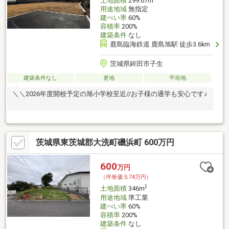
土地面積
299.67m
用途地域
無指定
建ぺい率
60%
容積率
200%
建築条件
なし
鹿島臨海鉄道 鹿島旭駅 徒歩3.6km
茨城県鉾田市子生
建築条件なし
更地
平坦地
＼＼2026年度開校予定の旭小学校至近//お子様の通学も安心です♪
茨城県東茨城郡大洗町磯浜町 600万円
600
万円
（坪単価:5.74万円）
2
土地面積
346m
用途地域
準工業
建ぺい率
60%
容積率
200%
建築条件
なし