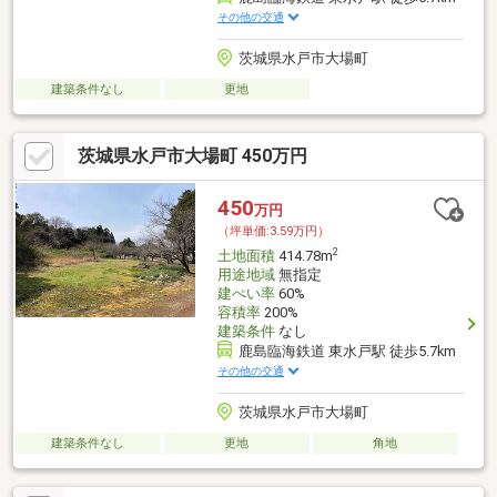
その他の交通
茨城県水戸市大場町
建築条件なし
更地
茨城県水戸市大場町 450万円
450
万円
（坪単価:3.59万円）
2
土地面積
414.78m
用途地域
無指定
建ぺい率
60%
容積率
200%
建築条件
なし
鹿島臨海鉄道 東水戸駅 徒歩5.7km
その他の交通
茨城県水戸市大場町
建築条件なし
更地
角地