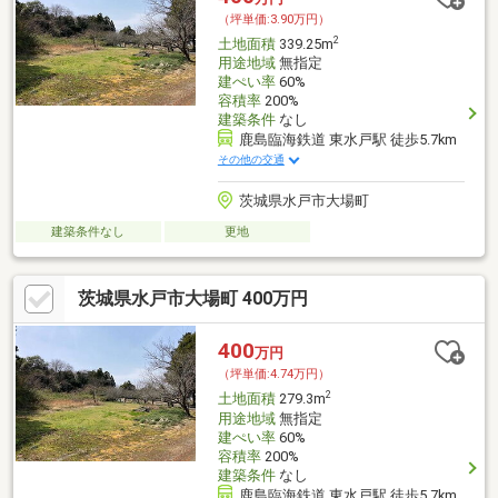
（坪単価:3.90万円）
2
土地面積
339.25m
用途地域
無指定
建ぺい率
60%
容積率
200%
建築条件
なし
鹿島臨海鉄道 東水戸駅 徒歩5.7km
その他の交通
茨城県水戸市大場町
建築条件なし
更地
茨城県水戸市大場町 400万円
400
万円
（坪単価:4.74万円）
2
土地面積
279.3m
用途地域
無指定
建ぺい率
60%
容積率
200%
建築条件
なし
鹿島臨海鉄道 東水戸駅 徒歩5.7km