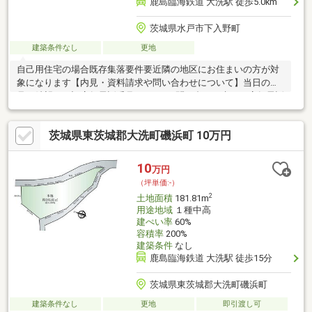
鹿島臨海鉄道 大洗駅 徒歩5.0km
茨城県水戸市下入野町
建築条件なし
更地
自己用住宅の場合既存集落要件要近隣の地区にお住まいの方が対
象になります【内見・資料請求や問い合わせについて】当日の内
見ご希望は下記店舗電話番号まで♪≪お問い合わせ先≫・店舗電話
番号：029-224-3655
茨城県東茨城郡大洗町磯浜町 10万円
10
万円
（坪単価:-）
2
土地面積
181.81m
用途地域
１種中高
建ぺい率
60%
容積率
200%
建築条件
なし
鹿島臨海鉄道 大洗駅 徒歩15分
茨城県東茨城郡大洗町磯浜町
建築条件なし
更地
即引渡し可