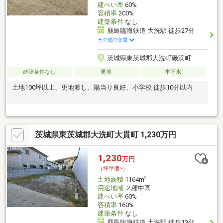
建ぺい率
60%
容積率
200%
建築条件
なし
鹿島臨海鉄道 大洗駅 徒歩27分
その他の交通
茨城県東茨城郡大洗町磯浜町
建築条件なし
更地
本下水
土地100坪以上、更地渡し、陽当り良好、小学校 徒歩10分以内
茨城県東茨城郡大洗町大貫町 1,230万円
1,230
万円
（坪単価:-）
2
土地面積
1164m
用途地域
２種中高
建ぺい率
60%
容積率
160%
建築条件
なし
鹿島臨海鉄道 大洗駅 徒歩13分