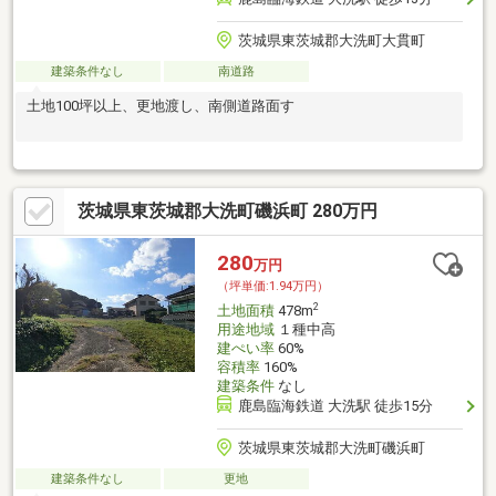
茨城県東茨城郡大洗町大貫町
建築条件なし
南道路
土地100坪以上、更地渡し、南側道路面す
茨城県東茨城郡大洗町磯浜町 280万円
280
万円
（坪単価:1.94万円）
2
土地面積
478m
用途地域
１種中高
建ぺい率
60%
容積率
160%
建築条件
なし
鹿島臨海鉄道 大洗駅 徒歩15分
茨城県東茨城郡大洗町磯浜町
建築条件なし
更地