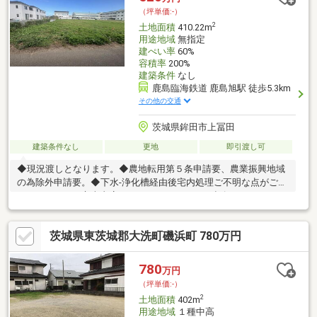
（坪単価:-）
2
土地面積
410.22m
用途地域
無指定
建ぺい率
60%
容積率
200%
建築条件
なし
鹿島臨海鉄道 鹿島旭駅 徒歩5.3km
その他の交通
茨城県鉾田市上冨田
建築条件なし
更地
即引渡し可
◆現況渡しとなります。◆農地転用第５条申請要、農業振興地域
の為除外申請要。◆下水-浄化槽経由後宅内処理ご不明な点がござ
いましたら、日立南支店（0294-85-7800）へご連絡下さいませ。
茨城県東茨城郡大洗町磯浜町 780万円
780
万円
（坪単価:-）
2
土地面積
402m
用途地域
１種中高