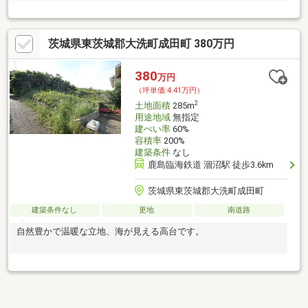
茨城県東茨城郡大洗町成田町 380万円
380
万円
（坪単価:4.41万円）
2
土地面積
285m
用途地域
無指定
建ぺい率
60%
容積率
200%
建築条件
なし
鹿島臨海鉄道 涸沼駅 徒歩3.6km
茨城県東茨城郡大洗町成田町
建築条件なし
更地
南道路
自然豊かで温暖な立地、海が見える高台です。