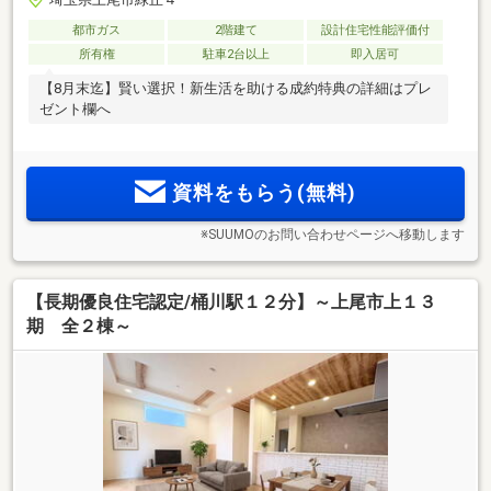
都市ガス
2階建て
設計住宅性能評価付
所有権
駐車2台以上
即入居可
【8月末迄】賢い選択！新生活を助ける成約特典の詳細はプレ
ゼント欄へ
資料をもらう(無料)
※SUUMOのお問い合わせページへ移動します
【長期優良住宅認定/桶川駅１２分】～上尾市上１３
期 全２棟～