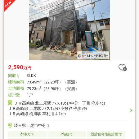
2,590
万円
間取り
3LDK
建物面積
2
73.49m
（22.23坪）（実測）
土地面積
2
79.23m
（23.96坪）（実測）
総戸数
1戸
ＪＲ高崎線 北上尾駅 バス18分/中分一丁目 停歩4分
ＪＲ高崎線 上尾駅 バス12分/小敷谷 停歩7分
ＪＲ高崎線 桶川駅 車利用 4.1km
埼玉県上尾市中分１
都市ガス
2階建て
設計住宅性能評価付