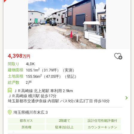
4,398
万円
間取り
4LDK
建物面積
2
105.1m
（31.79坪）（実測）
土地面積
2
155.56m
（47.05坪）（登記）
総戸数
2戸
ＪＲ高崎線 北上尾駅 車利用 2.9km
ＪＲ高崎線 桶川駅 徒歩17分
埼玉新都市交通伊奈線 内宿駅 バス9分/末広2丁目 停歩10分
埼玉県桶川市末広３
都市ガス
2階建て
設計住宅性能評価付
所有権
駐車2台以上
カウンターキッチン