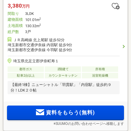
3,380
万円
間取り
3LDK
建物面積
2
101.01m
土地面積
2
130.32m
総戸数
3戸
ＪＲ高崎線 北上尾駅 徒歩52分
埼玉新都市交通伊奈線 内宿駅 徒歩9分
埼玉新都市交通伊奈線 今羽駅 徒歩9分
埼玉県北足立郡伊奈町寿１
都市ガス
2階建て
所有権
駐車2台以上
カウンターキッチン
浴室乾燥機
【最終1棟】ニューシャトル「羽貫駅」「内宿駅」徒歩約９
分！LDK２０帖
資料をもらう(無料)
※SUUMOのお問い合わせページへ移動します