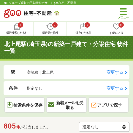
NTTグループ運営の不動産総合サイト goo住宅・不動産
1
0
0
0
最近検索した条件
最近見た物件
保存した条件
お気に入り
北上尾駅(埼玉県)の新築一戸建て・分譲住宅 物件
一覧
駅
変更する
高崎線｜北上尾
条件
変更する
指定なし
新着メールを受
検索条件を保存
アプリで探す
取る
805
件
が該当しました。