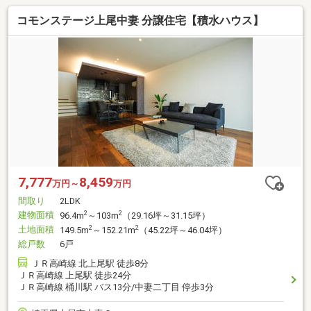
コモンステージ上尾中妻 分譲住宅【積水ハウス】
7,777
8,459
万円～
万円
間取り
2LDK
建物面積
2
2
96.4m
～103m
（29.16坪～31.15坪）
土地面積
2
2
149.5m
～152.21m
（45.22坪～46.04坪）
総戸数
6戸
ＪＲ高崎線 北上尾駅 徒歩8分
ＪＲ高崎線 上尾駅 徒歩24分
ＪＲ高崎線 桶川駅 バス13分/中妻二丁目 停歩3分