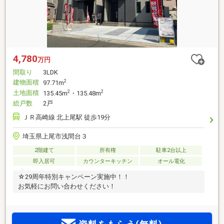
4,780
万円
間取り
3LDK
建物面積
2
97.71m
土地面積
2
2
135.45m
・135.48m
総戸数
2戸
ＪＲ高崎線 北上尾駅 徒歩19分
埼玉県上尾市浅間台３
2階建て
所有権
駐車2台以上
即入居可
カウンターキッチン
オール電化
☆29周年特別キャンペーン実施中！！
お気軽にお問い合わせください！