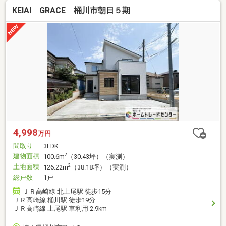
KEIAI GRACE 桶川市朝日５期
4,998
万円
間取り
3LDK
建物面積
2
100.6m
（30.43坪）（実測）
土地面積
2
126.22m
（38.18坪）（実測）
総戸数
1戸
ＪＲ高崎線 北上尾駅 徒歩15分
ＪＲ高崎線 桶川駅 徒歩19分
ＪＲ高崎線 上尾駅 車利用 2.9km