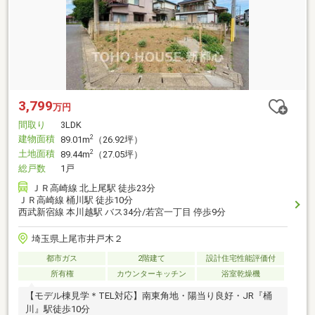
3,799
万円
間取り
3LDK
建物面積
2
89.01m
（26.92坪）
土地面積
2
89.44m
（27.05坪）
総戸数
1戸
ＪＲ高崎線 北上尾駅 徒歩23分
ＪＲ高崎線 桶川駅 徒歩10分
西武新宿線 本川越駅 バス34分/若宮一丁目 停歩9分
埼玉県上尾市井戸木２
都市ガス
2階建て
設計住宅性能評価付
所有権
カウンターキッチン
浴室乾燥機
【モデル棟見学＊TEL対応】南東角地・陽当り良好・JR『桶
川』駅徒歩10分