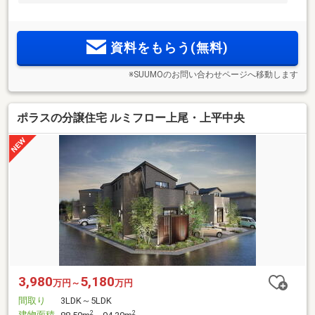
資料をもらう(無料)
※SUUMOのお問い合わせページへ移動します
ポラスの分譲住宅 ルミフロー上尾・上平中央
3,980
5,180
万円～
万円
間取り
3LDK～5LDK
建物面積
2
2