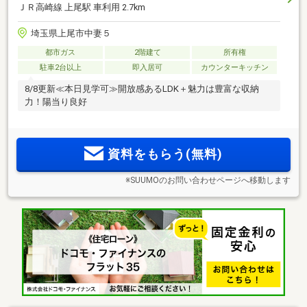
ＪＲ高崎線 上尾駅 車利用 2.7km
埼玉県上尾市中妻５
都市ガス
2階建て
所有権
駐車2台以上
即入居可
カウンターキッチン
8/8更新≪本日見学可≫開放感あるLDK＋魅力は豊富な収納
力！陽当り良好
資料をもらう(無料)
※SUUMOのお問い合わせページへ移動します