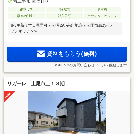
埼玉県桶川市朝日３
都市ガス
2階建て
所有権
駐車2台以上
即入居可
カウンターキッチン
8/8更新≪本日見学可≫≪明るい南角地◎≫≪開放感あるオー
プンキッチン≫
資料をもらう(無料)
※SUUMOのお問い合わせページへ移動します
リガーレ 上尾市上１３期