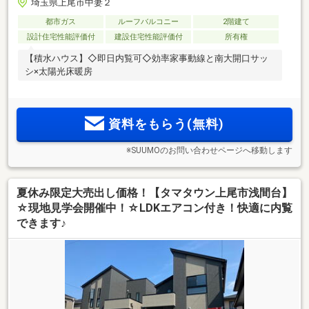
埼玉県上尾市中妻２
都市ガス
ルーフバルコニー
2階建て
設計住宅性能評価付
建設住宅性能評価付
所有権
【積水ハウス】◇即日内覧可◇効率家事動線と南大開口サッ
シ×太陽光床暖房
資料をもらう(無料)
※SUUMOのお問い合わせページへ移動します
夏休み限定大売出し価格！【タマタウン上尾市浅間台】
☆現地見学会開催中！☆LDKエアコン付き！快適に内覧
できます♪