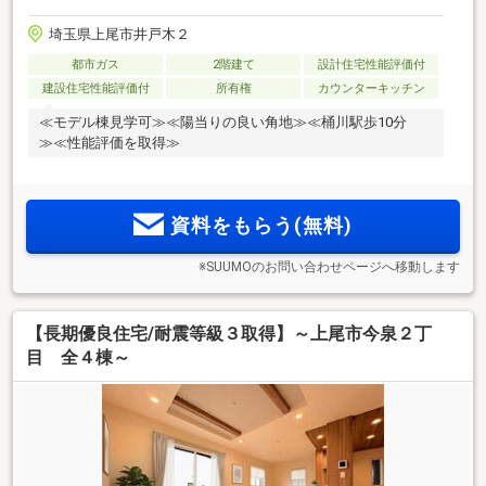
埼玉県上尾市井戸木２
都市ガス
2階建て
設計住宅性能評価付
建設住宅性能評価付
所有権
カウンターキッチン
≪モデル棟見学可≫≪陽当りの良い角地≫≪桶川駅歩10分
≫≪性能評価を取得≫
資料をもらう(無料)
※SUUMOのお問い合わせページへ移動します
【長期優良住宅/耐震等級３取得】～上尾市今泉２丁
目 全４棟～