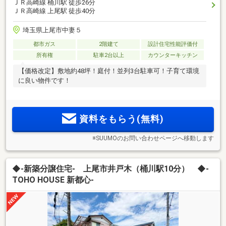
ＪＲ高崎線 桶川駅 徒歩26分
ＪＲ高崎線 上尾駅 徒歩40分
埼玉県上尾市中妻５
都市ガス
2階建て
設計住宅性能評価付
所有権
駐車2台以上
カウンターキッチン
【価格改定】敷地約48坪！庭付！並列3台駐車可！子育て環境
に良い物件です！
資料をもらう(無料)
※SUUMOのお問い合わせページへ移動します
◆-新築分譲住宅- 上尾市井戸木（桶川駅10分） ◆-
TOHO HOUSE 新都心-