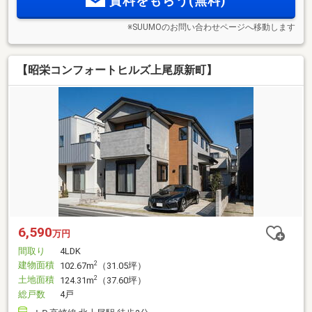
資料をもらう(無料)
※SUUMOのお問い合わせページへ移動します
【昭栄コンフォートヒルズ上尾原新町】
6,590
万円
間取り
4LDK
建物面積
2
102.67m
（31.05坪）
土地面積
2
124.31m
（37.60坪）
総戸数
4戸