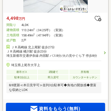
4,498
万円
間取り
4LDK
建物面積
2
113.24m
（34.25坪）（実測）
土地面積
2
158.49m
（47.94坪）（実測）
総戸数
2戸
ＪＲ高崎線 北上尾駅 徒歩27分
ＪＲ高崎線 桶川駅 徒歩23分
埼玉新都市交通伊奈線 内宿駅 バス8分/火の見やぐら下 停歩8分
埼玉県上尾市大字上
都市ガス
2階建て
所有権
駐車2台以上
即入居可
カウンターキッチン
8/8更新≪本日見学可≫並列3台駐車可◆角地の開放感◆豊富
な収納とLDK
資料をもらう(無料)