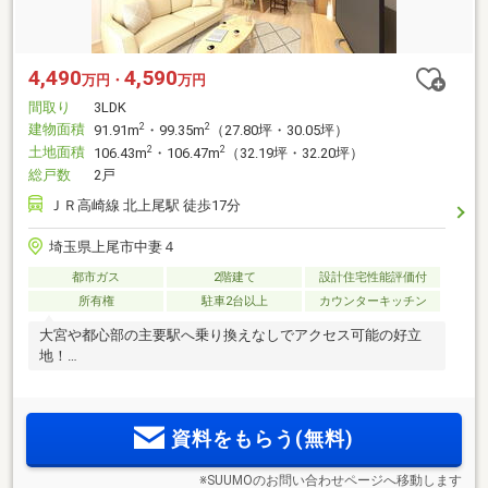
4,490
4,590
万円・
万円
間取り
3LDK
建物面積
2
2
91.91m
・99.35m
（27.80坪・30.05坪）
土地面積
2
2
106.43m
・106.47m
（32.19坪・32.20坪）
総戸数
2戸
ＪＲ高崎線 北上尾駅 徒歩17分
埼玉県上尾市中妻４
都市ガス
2階建て
設計住宅性能評価付
所有権
駐車2台以上
カウンターキッチン
大宮や都心部の主要駅へ乗り換えなしでアクセス可能の好立
地！
資料をもらう(無料)
※SUUMOのお問い合わせページへ移動します