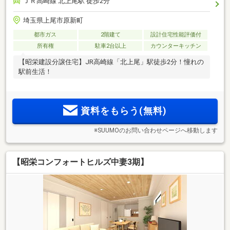
ＪＲ高崎線 北上尾駅 徒歩2分
埼玉県上尾市原新町
都市ガス
2階建て
設計住宅性能評価付
所有権
駐車2台以上
カウンターキッチン
【昭栄建設分譲住宅】JR高崎線「北上尾」駅徒歩2分！憧れの
駅前生活！
資料をもらう(無料)
※SUUMOのお問い合わせページへ移動します
【昭栄コンフォートヒルズ中妻3期】