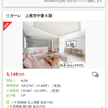
※SUUMOのお問い合わせページへ移動します
リガーレ 上尾市中妻６期
5,148
万円
間取り
4LDK
建物面積
2
105.27m
（31.84坪）（実測）
土地面積
2
110.4m
（33.39坪）（実測）
総戸数
1戸
ＪＲ高崎線 北上尾駅 徒歩14分
ＪＲ高崎線 桶川駅 徒歩23分