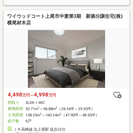
ワイウッドコート上尾市中妻第3期 新築分譲住宅(株)
横尾材木店
4,498
4,998
万円～
万円
間取り
3LDK＋WIC
建物面積
2
2
93.71m
～96.88m
（28.34坪～29.30坪）
土地面積
2
2
158.35m
～160.34m
（47.90坪～48.50坪）
総戸数
6戸
ＪＲ高崎線 北上尾駅 徒歩22分