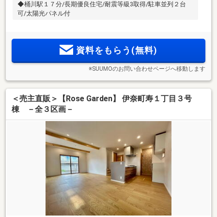
◆桶川駅１７分/長期優良住宅/耐震等級3取得/駐車並列２台
可/太陽光パネル付
資料をもらう(無料)
※SUUMOのお問い合わせページへ移動します
＜売主直販＞【Rose Garden】 伊奈町寿１丁目３号
棟 －全３区画－