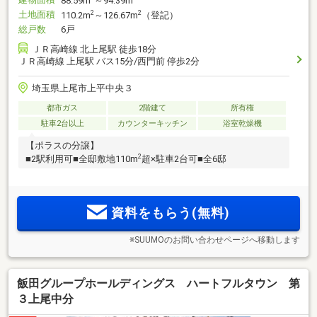
88.59m
～94.39m
土地面積
2
2
110.2m
～126.67m
（登記）
総戸数
6戸
ＪＲ高崎線 北上尾駅 徒歩18分
ＪＲ高崎線 上尾駅 バス15分/西門前 停歩2分
埼玉県上尾市上平中央３
都市ガス
2階建て
所有権
駐車2台以上
カウンターキッチン
浴室乾燥機
【ポラスの分譲】
2
■2駅利用可■全邸敷地110m
超×駐車2台可■全6邸
資料をもらう(無料)
※SUUMOのお問い合わせページへ移動します
飯田グループホールディングス ハートフルタウン 第
３上尾中分