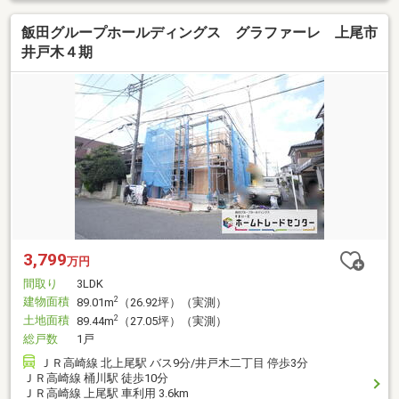
飯田グループホールディングス グラファーレ 上尾市
井戸木４期
3,799
万円
間取り
3LDK
建物面積
2
89.01m
（26.92坪）（実測）
土地面積
2
89.44m
（27.05坪）（実測）
総戸数
1戸
ＪＲ高崎線 北上尾駅 バス9分/井戸木二丁目 停歩3分
ＪＲ高崎線 桶川駅 徒歩10分
ＪＲ高崎線 上尾駅 車利用 3.6km