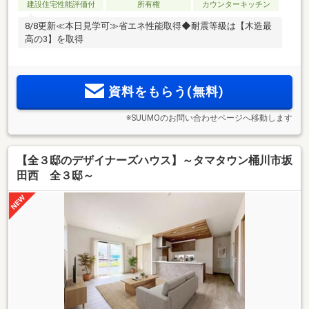
建設住宅性能評価付
所有権
カウンターキッチン
8/8更新≪本日見学可≫省エネ性能取得◆耐震等級は【木造最
高の3】を取得
資料をもらう(無料)
※SUUMOのお問い合わせページへ移動します
【全３邸のデザイナーズハウス】～タマタウン桶川市坂
田西 全３邸～