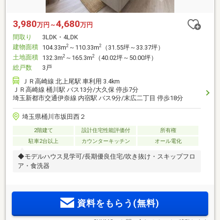
3,980
4,680
万円～
万円
間取り
3LDK・4LDK
建物面積
2
2
104.33m
～110.33m
（31.55坪～33.37坪）
土地面積
2
2
132.3m
～165.3m
（40.02坪～50.00坪）
総戸数
3戸
ＪＲ高崎線 北上尾駅 車利用 3.4km
ＪＲ高崎線 桶川駅 バス13分/大久保 停歩7分
埼玉新都市交通伊奈線 内宿駅 バス9分/末広二丁目 停歩18分
埼玉県桶川市坂田西２
2階建て
設計住宅性能評価付
所有権
駐車2台以上
カウンターキッチン
オール電化
◆モデルハウス見学可/長期優良住宅/吹き抜け・スキップフロ
ア・食洗器
資料をもらう(無料)