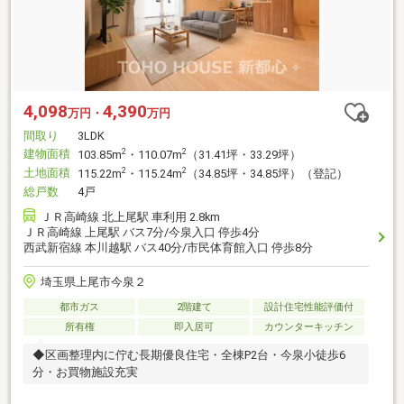
4,098
4,390
万円・
万円
間取り
3LDK
建物面積
2
2
103.85m
・110.07m
（31.41坪・33.29坪）
土地面積
2
2
115.22m
・115.24m
（34.85坪・34.85坪）（登記）
総戸数
4戸
ＪＲ高崎線 北上尾駅 車利用 2.8km
ＪＲ高崎線 上尾駅 バス7分/今泉入口 停歩4分
西武新宿線 本川越駅 バス40分/市民体育館入口 停歩8分
埼玉県上尾市今泉２
都市ガス
2階建て
設計住宅性能評価付
所有権
即入居可
カウンターキッチン
◆区画整理内に佇む長期優良住宅・全棟P2台・今泉小徒歩6
分・お買物施設充実