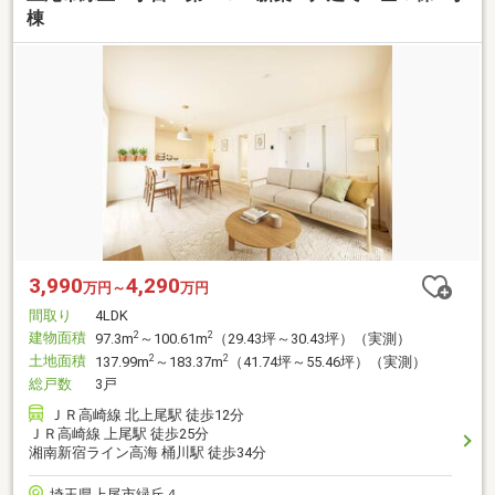
棟
3,990
4,290
万円～
万円
間取り
4LDK
建物面積
2
2
97.3m
～100.61m
（29.43坪～30.43坪）（実測）
土地面積
2
2
137.99m
～183.37m
（41.74坪～55.46坪）（実測）
総戸数
3戸
ＪＲ高崎線 北上尾駅 徒歩12分
ＪＲ高崎線 上尾駅 徒歩25分
湘南新宿ライン高海 桶川駅 徒歩34分
埼玉県上尾市緑丘４