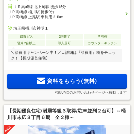
ＪＲ高崎線 北上尾駅 徒歩15分
ＪＲ高崎線 桶川駅 徒歩9分
ＪＲ高崎線 上尾駅 車利用 3.1km
埼玉県桶川市神明１
都市ガス
2階建て
所有権
駐車2台以上
即入居可
カウンターキッチン
＼諸費用キャンペーン中！／→詳細は『諸費用』欄をチェッ
ク！【長期優良住宅】
資料をもらう(無料)
※SUUMOのお問い合わせページへ移動します
【長期優良住宅/耐震等級３取得/駐車並列２台可】～桶
川市末広３丁目６期 全２棟～