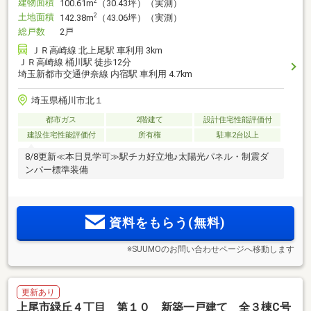
建物面積
2
100.61m
（30.43坪）（実測）
土地面積
2
142.38m
（43.06坪）（実測）
総戸数
2戸
ＪＲ高崎線 北上尾駅 車利用 3km
ＪＲ高崎線 桶川駅 徒歩12分
埼玉新都市交通伊奈線 内宿駅 車利用 4.7km
埼玉県桶川市北１
都市ガス
2階建て
設計住宅性能評価付
建設住宅性能評価付
所有権
駐車2台以上
8/8更新≪本日見学可≫駅チカ好立地♪太陽光パネル・制震ダ
ンパー標準装備
資料をもらう(無料)
※SUUMOのお問い合わせページへ移動します
更新あり
上尾市緑丘４丁目 第１０ 新築一戸建て 全３棟C号