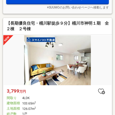
※SUUMOのお問い合わせページへ移動します
【長期優良住宅・桶川駅徒歩９分】桶川市神明１期 全
２棟 ２号棟
3,799
万円
間取り
4LDK
建物面積
2
103.65m
土地面積
2
126.07m
総戸数
1戸