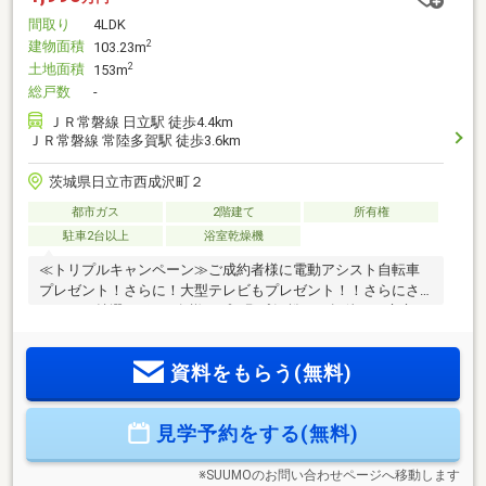
間取り
4LDK
建物面積
2
103.23m
土地面積
2
153m
総戸数
-
ＪＲ常磐線 日立駅 徒歩4.4km
ＪＲ常磐線 常陸多賀駅 徒歩3.6km
茨城県日立市西成沢町２
都市ガス
2階建て
所有権
駐車2台以上
浴室乾燥機
≪トリプルキャンペーン≫ご成約者様に電動アシスト自転車
プレゼント！さらに！大型テレビもプレゼント！！さらにさ
らに！！抽選で5組10名様をプロ野球観戦にご招待！日立市で
戸建住宅を検討中の方へ、さらにお求めやすく大幅価格改
定！月々5万円台～のお支払い可能！！4LDK2階建て。駐車ス
資料をもらう(無料)
ペース3台！
見学予約をする(無料)
※SUUMOのお問い合わせページへ移動します