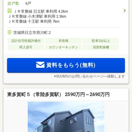
総戸数
6戸
ＪＲ常磐線 日立駅 車利用 4.2km
ＪＲ常磐線 小木津駅 車利用 2.3km
ＪＲ常磐線 十王駅 車利用 7km
茨城県日立市滑川町２
設計住宅性能評価付
所有権
駐車2台以上
即入居可
カウンターキッチン
浴室乾燥機
資料をもらう(無料)
※SUUMOのお問い合わせページへ移動します
東多賀町５（常陸多賀駅） 2590万円～2690万円