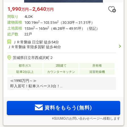
1,990
2,640
万円～
万円
間取り
4LDK
建物面積
2
2
100.19m
～103.51m
（30.30坪～31.31坪）
土地面積
2
2
153m
～165m
（46.28坪～49.91坪）（登記）
総戸数
22戸
ＪＲ常磐線 日立駅 徒歩54分
ＪＲ常磐線 常陸多賀駅 徒歩46分
茨城県日立市西成沢町２
都市ガス
2階建て
所有権
駐車2台以上
カウンターキッチン
浴室乾燥機
≪1990万円～≫
即入居可！駐車スペース3台！
夏のトリプルキャンペーン
資料をもらう(無料)
※SUUMOのお問い合わせページへ移動します