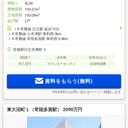
間取り
4LDK
建物面積
2
104.37m
土地面積
2
150.09m
総戸数
2戸
ＪＲ常磐線 日立駅 徒歩13分
ＪＲ常磐線 小木津駅 車利用 5km
ＪＲ常磐線 常陸多賀駅 車利用 6.6km
茨城県日立市東町３
2階建て
所有権
駐車2台以上
即入居可
カウンターキッチン
浴室乾燥機
資料をもらう(無料)
※SUUMOのお問い合わせページへ移動します
東大沼町１（常陸多賀駅） 2090万円