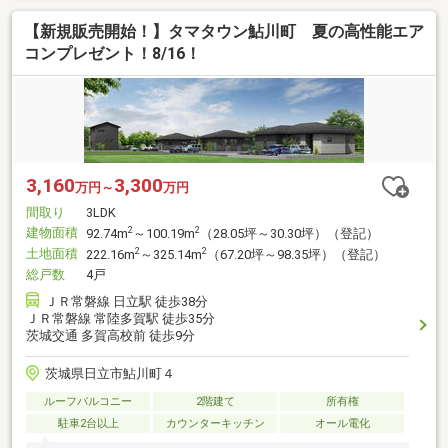
【新規販売開始！】タマタウン鮎川町 夏の高性能エア
コンプレゼント！8/16！
3,160
3,300
万円～
万円
間取り
3LDK
建物面積
2
2
92.74m
～100.19m
（28.05坪～30.30坪）（登記）
土地面積
2
2
222.16m
～325.14m
（67.20坪～98.35坪）（登記）
総戸数
4戸
ＪＲ常磐線 日立駅 徒歩38分
ＪＲ常磐線 常陸多賀駅 徒歩35分
茨城交通 多賀高校前 徒歩9分
茨城県日立市鮎川町４
ルーフバルコニー
2階建て
所有権
駐車2台以上
カウンターキッチン
オール電化