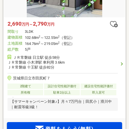
2,690
2,790
万円～
万円
間取り
3LDK
建物面積
2
2
102.68m
～122.55m
（登記）
土地面積
2
2
164.76m
～219.05m
（登記）
総戸数
5戸
ＪＲ常磐線 日立駅 徒歩58分
ＪＲ常磐線 小木津駅 車利用 3.6km
ＪＲ常磐線 十王駅 徒歩82分
茨城県日立市田尻町７
2階建て
設計住宅性能評価付
建設住宅性能評価付
所有権
駐車2台以上
即入居可
【サマーキャンペーン対象♪】月々7万円台｜田尻小｜滑川中
｜耐震等級3級！
資料をもらう(無料)