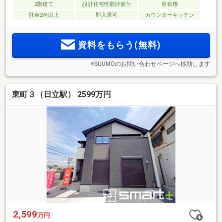
2階建て
設計住宅性能評価付
所有権
駐車2台以上
即入居可
カウンターキッチン
資料をもらう(無料)
※SUUMOのお問い合わせページへ移動します
東町３（日立駅） 2599万円
2,599
万円