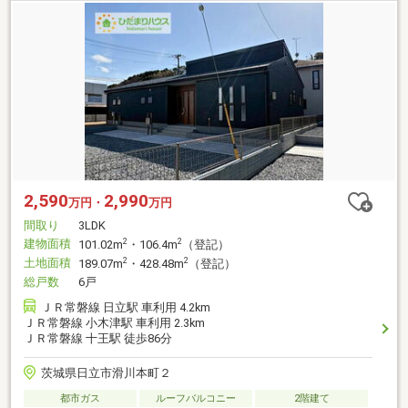
2,590
2,990
万円・
万円
間取り
3LDK
建物面積
2
2
101.02m
・106.4m
（登記）
土地面積
2
2
189.07m
・428.48m
（登記）
総戸数
6戸
ＪＲ常磐線 日立駅 車利用 4.2km
ＪＲ常磐線 小木津駅 車利用 2.3km
ＪＲ常磐線 十王駅 徒歩86分
茨城県日立市滑川本町２
都市ガス
ルーフバルコニー
2階建て