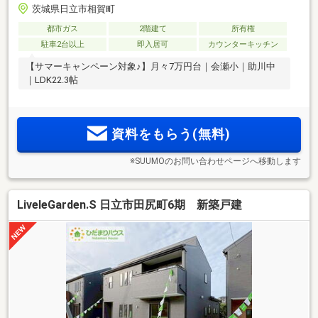
茨城県日立市相賀町
都市ガス
2階建て
所有権
駐車2台以上
即入居可
カウンターキッチン
【サマーキャンペーン対象♪】月々7万円台｜会瀬小｜助川中
｜LDK22.3帖
資料をもらう(無料)
※SUUMOのお問い合わせページへ移動します
LiveleGarden.S 日立市田尻町6期 新築戸建