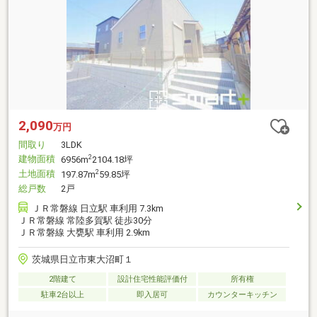
2,090
万円
間取り
3LDK
建物面積
2
6956m
2104.18坪
土地面積
2
197.87m
59.85坪
総戸数
2戸
ＪＲ常磐線 日立駅 車利用 7.3km
ＪＲ常磐線 常陸多賀駅 徒歩30分
ＪＲ常磐線 大甕駅 車利用 2.9km
茨城県日立市東大沼町１
2階建て
設計住宅性能評価付
所有権
駐車2台以上
即入居可
カウンターキッチン