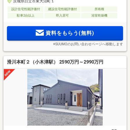
茨城県日立市東大沼町１
設計住宅性能評価付
建設住宅性能評価付
所有権
駐車2台以上
即入居可
浴室乾燥機
資料をもらう(無料)
※SUUMOのお問い合わせページへ移動します
滑川本町２（小木津駅） 2590万円～2990万円