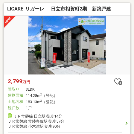
LIGARE-リガーレ- 日立市相賀町2期 新築戸建
2,799
万円
間取り
3LDK
建物面積
2
114.28m
（登記）
土地面積
2
183.13m
（登記）
総戸数
1戸
ＪＲ常磐線 日立駅 徒歩14分
ＪＲ常磐線 常陸多賀駅 徒歩57分
ＪＲ常磐線 小木津駅 徒歩90分