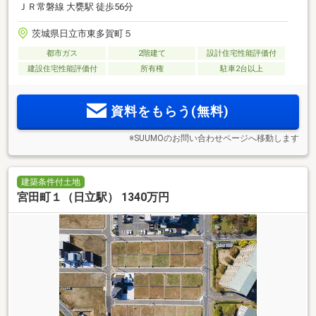
ＪＲ常磐線 大甕駅 徒歩56分
茨城県日立市東多賀町５
都市ガス
2階建て
設計住宅性能評価付
建設住宅性能評価付
所有権
駐車2台以上
資料をもらう(無料)
※SUUMOのお問い合わせページへ移動します
建築条件付土地
宮田町１（日立駅） 1340万円