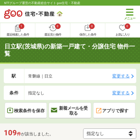
NTTグループ運営の不動産総合サイト goo住宅・不動産
1
0
0
0
最近検索した条件
最近見た物件
保存した条件
お気に入り
日立駅(茨城県)の新築一戸建て・分譲住宅 物件一
覧
駅
変更する
常磐線｜日立
条件
変更する
指定なし
新着メールを受
検索条件を保存
アプリで探す
取る
109
件
が該当しました。