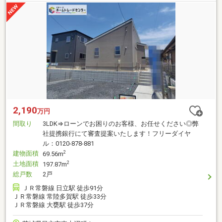
2,190
万円
間取り
3LDK⇒ローンでお困りのお客様、お任せください◎弊
社提携銀行にて審査提案いたします！フリーダイヤ
ル：0120-878-881
建物面積
2
69.56m
土地面積
2
197.87m
総戸数
2戸
ＪＲ常磐線 日立駅 徒歩91分
ＪＲ常磐線 常陸多賀駅 徒歩33分
ＪＲ常磐線 大甕駅 徒歩37分