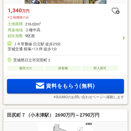
1,340
万円
※土地価格のみ
土地面積
2
216.02m
用途地域
２種中高
総区画数
9区画
ＪＲ常磐線 日立駅 徒歩25分
茨城交通 桜塚バス停 徒歩1分
茨城県日立市宮田町１
都市ガス
所有権
即入居可
資料をもらう(無料)
※SUUMOのお問い合わせページへ移動します
田尻町７（小木津駅） 2690万円～2790万円