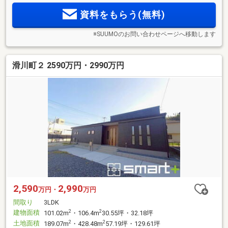
資料をもらう(無料)
※SUUMOのお問い合わせページへ移動します
滑川町２ 2590万円・2990万円
2,590
2,990
万円・
万円
間取り
3LDK
建物面積
2
2
101.02m
・106.4m
30.55坪・32.18坪
土地面積
2
2
189.07m
・428.48m
57.19坪・129.61坪