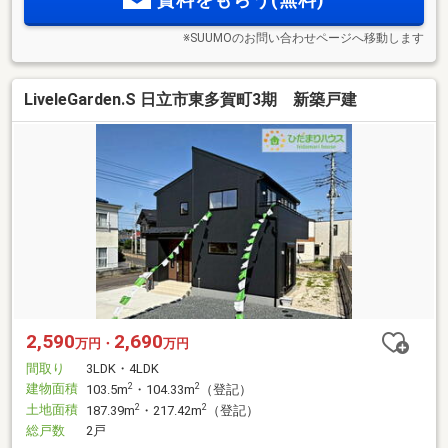
※SUUMOのお問い合わせページへ移動します
LiveleGarden.S 日立市東多賀町3期 新築戸建
2,590
2,690
万円・
万円
間取り
3LDK・4LDK
建物面積
2
2
103.5m
・104.33m
（登記）
土地面積
2
2
187.39m
・217.42m
（登記）
総戸数
2戸