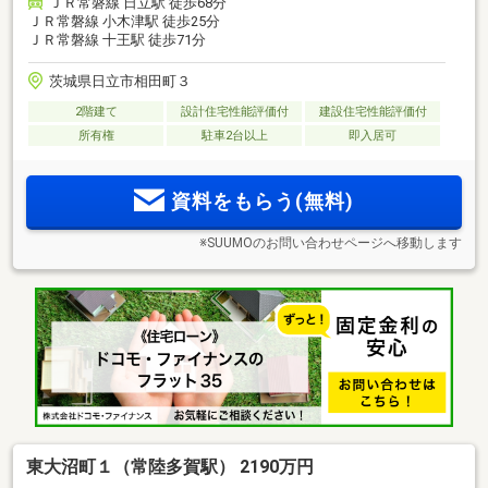
ＪＲ常磐線 日立駅 徒歩68分
ＪＲ常磐線 小木津駅 徒歩25分
ＪＲ常磐線 十王駅 徒歩71分
茨城県日立市相田町３
2階建て
設計住宅性能評価付
建設住宅性能評価付
所有権
駐車2台以上
即入居可
資料をもらう(無料)
※SUUMOのお問い合わせページへ移動します
東大沼町１（常陸多賀駅） 2190万円