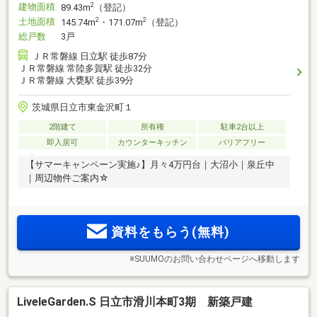
建物面積
2
89.43m
（登記）
土地面積
2
2
145.74m
・171.07m
（登記）
総戸数
3戸
ＪＲ常磐線 日立駅 徒歩87分
ＪＲ常磐線 常陸多賀駅 徒歩32分
ＪＲ常磐線 大甕駅 徒歩39分
茨城県日立市東金沢町１
2階建て
所有権
駐車2台以上
即入居可
カウンターキッチン
バリアフリー
【サマーキャンペーン実施♪】月々4万円台｜大沼小｜泉丘中
｜周辺物件ご案内☆
資料をもらう(無料)
※SUUMOのお問い合わせページへ移動します
LiveleGarden.S 日立市滑川本町3期 新築戸建