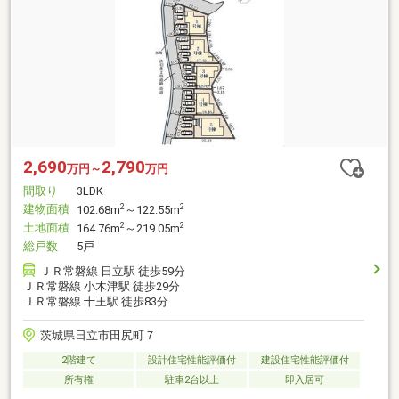
2,690
2,790
万円～
万円
間取り
3LDK
建物面積
2
2
102.68m
～122.55m
土地面積
2
2
164.76m
～219.05m
総戸数
5戸
ＪＲ常磐線 日立駅 徒歩59分
ＪＲ常磐線 小木津駅 徒歩29分
ＪＲ常磐線 十王駅 徒歩83分
茨城県日立市田尻町７
2階建て
設計住宅性能評価付
建設住宅性能評価付
所有権
駐車2台以上
即入居可