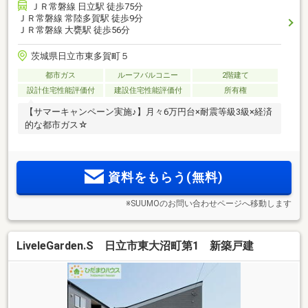
ＪＲ常磐線 日立駅 徒歩75分
ＪＲ常磐線 常陸多賀駅 徒歩9分
ＪＲ常磐線 大甕駅 徒歩56分
茨城県日立市東多賀町５
都市ガス
ルーフバルコニー
2階建て
設計住宅性能評価付
建設住宅性能評価付
所有権
【サマーキャンペーン実施♪】月々6万円台×耐震等級3級×経済
的な都市ガス☆
資料をもらう(無料)
※SUUMOのお問い合わせページへ移動します
LiveleGarden.S 日立市東大沼町第1 新築戸建