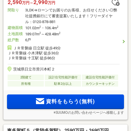
2,590
2,990
万円～
万円
間取り
3LDK⇒ローンでお困りのお客様、お任せください◎弊
社提携銀行にて審査提案いたします！フリーダイヤ
ル：0120-878-881
建物面積
2
2
101.02m
・106.4m
土地面積
2
2
189.07m
～428.48m
総戸数
6戸
ＪＲ常磐線 日立駅 徒歩49分
ＪＲ常磐線 小木津駅 徒歩36分
ＪＲ常磐線 十王駅 徒歩86分
茨城県日立市滑川本町２
2階建て
設計住宅性能評価付
建設住宅性能評価付
所有権
駐車2台以上
カウンターキッチン
資料をもらう(無料)
※SUUMOのお問い合わせページへ移動します
東多賀町５（常陸多賀駅） 2590万円・2690万円