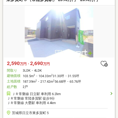
2,590
2,690
万円・
万円
間取り
3LDK・4LDK
建物面積
2
2
103.5m
・104.33m
31.30坪・31.55坪
土地面積
2
2
187.39m
・217.42m
56.68坪・65.76坪
総戸数
2戸
ＪＲ常磐線 日立駅 車利用 6.2km
ＪＲ常磐線 常陸多賀駅 徒歩9分
ＪＲ常磐線 大甕駅 車利用 4.4km
茨城県日立市東多賀町５