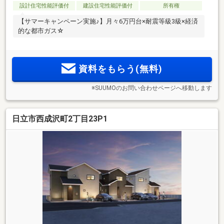
設計住宅性能評価付
建設住宅性能評価付
所有権
【サマーキャンペーン実施♪】月々6万円台×耐震等級3級×経済
的な都市ガス☆
資料をもらう(無料)
※SUUMOのお問い合わせページへ移動します
日立市西成沢町2丁目23P1