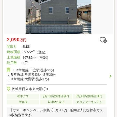
2,090
万円
間取り
3LDK
建物面積
2
69.56m
（登記）
土地面積
2
197.87m
（登記）
総戸数
2戸
ＪＲ常磐線 日立駅 徒歩91分
ＪＲ常磐線 常陸多賀駅 徒歩30分
ＪＲ常磐線 大甕駅 徒歩37分
茨城県日立市東大沼町１
都市ガス
設計住宅性能評価付
建設住宅性能評価付
所有権
駐車2台以上
カウンターキッチン
【サマーキャンペーン実施♪】月々5万円台×経済的な都市ガス
×収納豊富☆彡