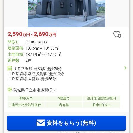
2,590
2,690
万円～
万円
間取り
3LDK～4LDK
建物面積
2
2
103.5m
～104.33m
土地面積
2
2
187.39m
～217.42m
総戸数
2戸
ＪＲ常磐線 日立駅 徒歩76分
ＪＲ常磐線 常陸多賀駅 徒歩10分
ＪＲ常磐線 大甕駅 徒歩56分
茨城県日立市東多賀町５
都市ガス
2階建て
設計住宅性能評価付
建設住宅性能評価付
所有権
駐車2台以上
資料をもらう(無料)