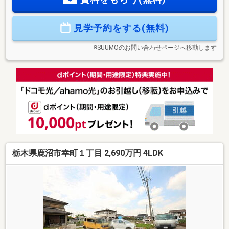
の所在地と価格をお伝え下さい。０２８－６６６－００１５●
ご見学希望日がお決まりの場合⇒下記の見学予約ボタンよりフ
見学予約をする(無料)
ォーム入力へお進み下さい。※スタッフよりご連絡させていた
だきます。
※SUUMOのお問い合わせページへ移動します
栃木県鹿沼市幸町１丁目 2,690万円 4LDK