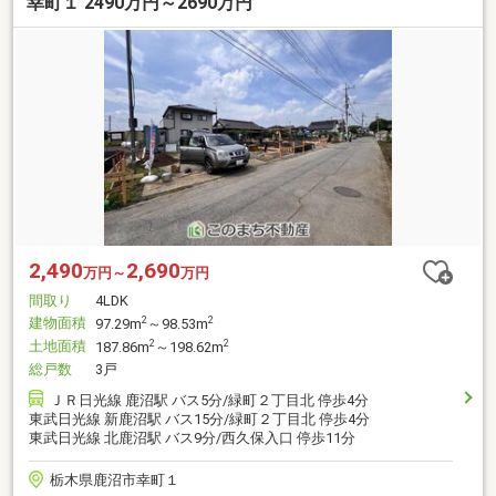
幸町１ 2490万円～2690万円
2,490
2,690
万円～
万円
間取り
4LDK
建物面積
2
2
97.29m
～98.53m
土地面積
2
2
187.86m
～198.62m
総戸数
3戸
ＪＲ日光線 鹿沼駅 バス5分/緑町２丁目北 停歩4分
東武日光線 新鹿沼駅 バス15分/緑町２丁目北 停歩4分
東武日光線 北鹿沼駅 バス9分/西久保入口 停歩11分
栃木県鹿沼市幸町１