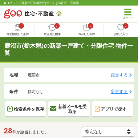
NTTグループ運営の不動産総合サイト goo住宅・不動産
1
0
0
0
最近検索した条件
最近見た物件
保存した条件
お気に入り
鹿沼市(栃木県)の新築一戸建て・分譲住宅 物件一
覧
地域
変更する
鹿沼市
条件
変更する
指定なし
新着メールを受
検索条件を保存
アプリで探す
取る
28
件
が該当しました。