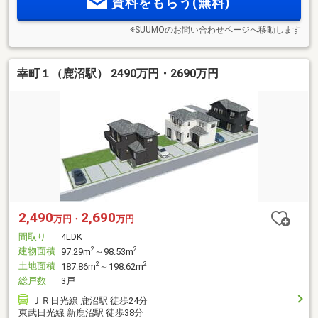
資料をもらう(無料)
※SUUMOのお問い合わせページへ移動します
幸町１（鹿沼駅） 2490万円・2690万円
2,490
2,690
万円・
万円
間取り
4LDK
建物面積
2
2
97.29m
～98.53m
土地面積
2
2
187.86m
～198.62m
総戸数
3戸
ＪＲ日光線 鹿沼駅 徒歩24分
東武日光線 新鹿沼駅 徒歩38分