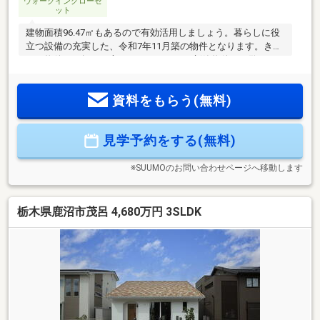
ウォークインクローゼ
ット
建物面積96.47㎡もあるので有効活用しましょう。暮らしに役
立つ設備の充実した、令和7年11月築の物件となります。きれ
いな物件をお探しの方は、ぜひこちらの新築物件をご覧くだ
さい。平坦地かどうかで、日々の暮らしやすさが変わりま
す。シューズボックスは、玄関の整理整頓には欠かせませ
資料をもらう(無料)
ん。こちらの物件は南向きです。地盤調査済みなので、防災
面での安心感が増します。
見学予約をする(無料)
※SUUMOのお問い合わせページへ移動します
栃木県鹿沼市茂呂 4,680万円 3SLDK