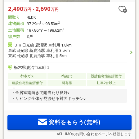
2,490
2,690
万円・
万円
間取り
4LDK
建物面積
2
2
97.29m
～98.53m
土地面積
2
2
187.86m
～198.62m
総戸数
3戸
ＪＲ日光線 鹿沼駅 車利用 1.8km
東武日光線 新鹿沼駅 車利用 3.5km
東武日光線 北鹿沼駅 車利用 5km
栃木県鹿沼市幸町１
都市ガス
2階建て
設計住宅性能評価付
建設住宅性能評価付
所有権
駐車2台以上
・全居室南向きで陽当たり良好♪
・リビング全体が見渡せる対面キッチン♪
資料をもらう(無料)
※SUUMOのお問い合わせページへ移動します