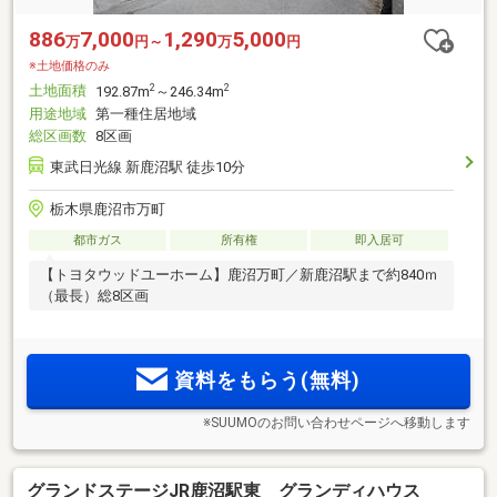
886
7,000
1,290
5,000
万
円～
万
円
※土地価格のみ
土地面積
2
2
192.87m
～246.34m
用途地域
第一種住居地域
総区画数
8区画
東武日光線 新鹿沼駅 徒歩10分
栃木県鹿沼市万町
都市ガス
所有権
即入居可
【トヨタウッドユーホーム】鹿沼万町／新鹿沼駅まで約840ｍ
（最長）総8区画
資料をもらう(無料)
※SUUMOのお問い合わせページへ移動します
グランドステージJR鹿沼駅東 グランディハウス