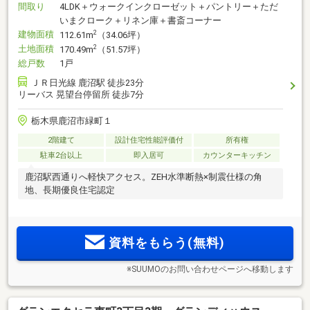
間取り
4LDK＋ウォークインクローゼット＋パントリー＋ただ
いまクローク＋リネン庫＋書斎コーナー
建物面積
2
112.61m
（34.06坪）
土地面積
2
170.49m
（51.57坪）
総戸数
1戸
ＪＲ日光線 鹿沼駅 徒歩23分
リーバス 晃望台停留所 徒歩7分
栃木県鹿沼市緑町１
2階建て
設計住宅性能評価付
所有権
駐車2台以上
即入居可
カウンターキッチン
鹿沼駅西通りへ軽快アクセス。ZEH水準断熱×制震仕様の角
地、長期優良住宅認定
資料をもらう(無料)
※SUUMOのお問い合わせページへ移動します