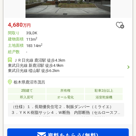
4,680
万円
間取り
3SLDK
建物面積
2
113m
土地面積
2
183.14m
総戸数
-
ＪＲ日光線 鹿沼駅 徒歩4.3km
東武日光線 新鹿沼駅 徒歩4.9km
東武日光線 樅山駅 徒歩6.2km
栃木県鹿沼市茂呂
2階建て
所有権
駐車2台以上
即入居可
オール電化
浴室乾燥機
（仕様）１．長期優良住宅２．制振ダンパー（ミライエ）
３．ＹＫＫ樹脂サッシ４．Ｗ断熱 内部断熱（セルロースフ
ァイバー） 外部断熱ＥＰＳ５０ｍｍ（性能）断熱等級６
（ＵＡ値０．４３）耐震等級３気密測定 Ｃ値０．２お問い
合わせはお気軽に♪お忙しい方でも大丈夫！現地集合・現地解
資料をもらう(無料)
散・お仕事終わりのご見学も可能です。●お電話の場合⇒物件