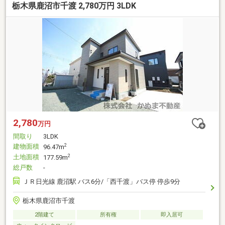
栃木県鹿沼市千渡 2,780万円 3LDK
ンクよりソルホームHPへお越しください♪
2,780
万円
間取り
3LDK
建物面積
2
96.47m
土地面積
2
177.59m
総戸数
-
ＪＲ日光線 鹿沼駅 バス6分/「西千渡」バス停 停歩9分
栃木県鹿沼市千渡
2階建て
所有権
即入居可