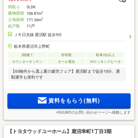
間取り
3LDK
建物面積
2
106.81m
土地面積
2
171.36m
総戸数
11戸
ＪＲ日光線 鹿沼駅 徒歩9分
栃木県鹿沼市上野町
2階建て
所有権
駐車2台以上
カウンターキッチン
オール電化
IHクッキングヒータ
【65物件から選ぶ夏の建売フェア】鹿沼駅まで徒歩10分、通
勤通学も便利です
資料をもらう(無料)
※SUUMOのお問い合わせページへ移動します
【トヨタウッドユーホーム】鹿沼幸町1丁目3期