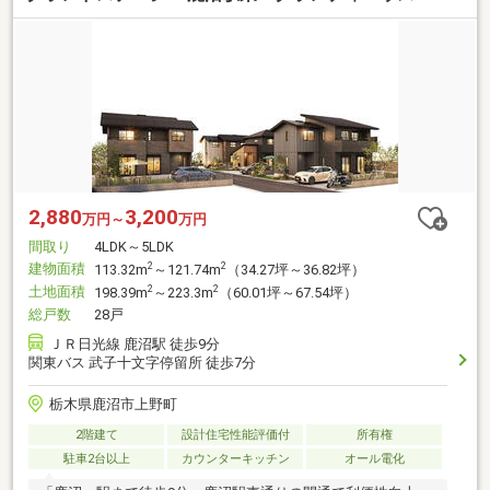
2,880
3,200
万円～
万円
間取り
4LDK～5LDK
建物面積
2
2
113.32m
～121.74m
（34.27坪～36.82坪）
土地面積
2
2
198.39m
～223.3m
（60.01坪～67.54坪）
総戸数
28戸
ＪＲ日光線 鹿沼駅 徒歩9分
関東バス 武子十文字停留所 徒歩7分
栃木県鹿沼市上野町
2階建て
設計住宅性能評価付
所有権
駐車2台以上
カウンターキッチン
オール電化