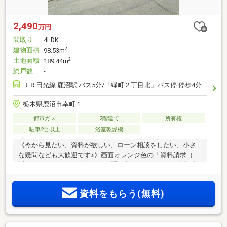
2,490
万円
間取り
4LDK
建物面積
2
98.53m
土地面積
2
189.44m
総戸数
-
ＪＲ日光線 鹿沼駅 バス5分/「緑町２丁目北」バス停 停歩4分
栃木県鹿沼市幸町１
都市ガス
2階建て
所有権
駐車2台以上
浴室乾燥機
《今から見たい、資料が欲しい、ローン相談をしたい、小さ
な疑問なども大歓迎です♪》画面オレンジ色の「資料請求（無
料）」をクリック！お気軽にお問い合わせください！☆物件
おすすめPOINT☆・SICにパントリーと便利な収納設備つき
♪・７．５帖の主寝室はゆったりくつろぎ空間に♪・鹿沼駅ま
資料をもらう(無料)
で車で約６分で通勤にも便利♪☆周辺ロケーション☆みどりが
丘小学校 約1.3km/徒歩17分東中学校 約
1.9km/徒歩24分ヤオハンフードセンター 約0.8km/車2分〇未
掲載物件や、非公開物件などさらに物件を見たい方は下記リ