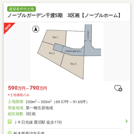
建築条件付土地
ノーブルガーデン千渡5期 3区画【ノーブルホーム】
590
790
万円～
万円
※土地価格のみ
土地面積
2
2
230m
～303m
（69.57坪～91.65坪）
用途地域
第一種住居地域
総区画数
3区画
ＪＲ日光線 鹿沼駅 徒歩17分
栃木県鹿沼市千渡