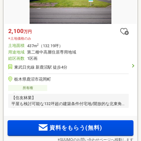
2,100
万円
※土地価格のみ
土地面積
2
437m
（132.19坪）
用途地域
第二種中高層住居専用地域
総区画数
1区画
東武日光線 新鹿沼駅 徒歩4分
栃木県鹿沼市花岡町
所有権
【住友林業】
平屋も検討可能な132坪超の建築条件付宅地/開放的な北東角
地
資料をもらう(無料)
※SUUMOのお問い合わせページへ移動します