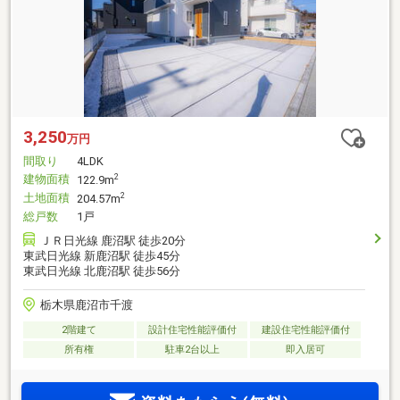
3,250
万円
間取り
4LDK
建物面積
2
122.9m
土地面積
2
204.57m
総戸数
1戸
ＪＲ日光線 鹿沼駅 徒歩20分
東武日光線 新鹿沼駅 徒歩45分
東武日光線 北鹿沼駅 徒歩56分
栃木県鹿沼市千渡
2階建て
設計住宅性能評価付
建設住宅性能評価付
所有権
駐車2台以上
即入居可