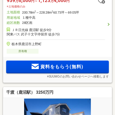
939
6,000
1,123
4,000
万
円～
万
円
※土地価格のみ
土地面積
2
2
200.78m
～228.28m
60.73坪～69.05坪
用途地域
１種中高
総区画数
28区画
ＪＲ日光線 鹿沼駅 徒歩9分
関東バス 武子十文字停留所 徒歩7分
栃木県鹿沼市上野町
所有権
資料をもらう(無料)
※SUUMOのお問い合わせページへ移動します
千渡（鹿沼駅） 3250万円