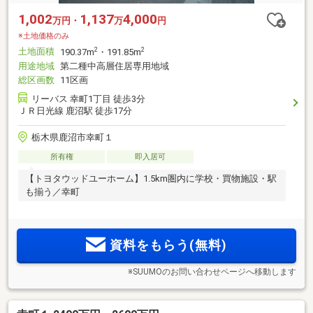
1,002
1,137
4,000
万円・
万
円
※土地価格のみ
土地面積
2
2
190.37m
・191.85m
用途地域
第二種中高層住居専用地域
総区画数
11区画
リーバス 幸町1丁目 徒歩3分
ＪＲ日光線 鹿沼駅 徒歩17分
栃木県鹿沼市幸町１
所有権
即入居可
【トヨタウッドユーホーム】1.5km圏内に学校・買物施設・駅
も揃う／幸町
資料をもらう(無料)
※SUUMOのお問い合わせページへ移動します