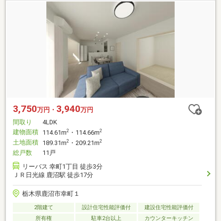
3,750
3,940
万円・
万円
間取り
4LDK
建物面積
2
2
114.61m
・114.66m
土地面積
2
2
189.31m
・209.21m
総戸数
11戸
リーバス 幸町1丁目 徒歩3分
ＪＲ日光線 鹿沼駅 徒歩17分
栃木県鹿沼市幸町１
2階建て
設計住宅性能評価付
建設住宅性能評価付
所有権
駐車2台以上
カウンターキッチン