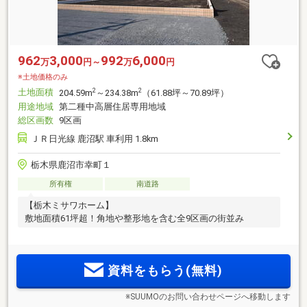
962
3,000
992
6,000
万
円～
万
円
※土地価格のみ
土地面積
2
2
204.59m
～234.38m
（61.88坪～70.89坪）
用途地域
第二種中高層住居専用地域
総区画数
9区画
ＪＲ日光線 鹿沼駅 車利用 1.8km
栃木県鹿沼市幸町１
所有権
南道路
【栃木ミサワホーム】
敷地面積61坪超！角地や整形地を含む全9区画の街並み
資料をもらう(無料)
※SUUMOのお問い合わせページへ移動します