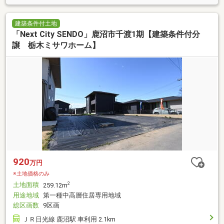
建築条件付土地
「Next City SENDO」鹿沼市千渡1期【建築条件付分
譲 栃木ミサワホーム】
920
万円
※土地価格のみ
土地面積
2
259.12m
用途地域
第一種中高層住居専用地域
総区画数
9区画
ＪＲ日光線 鹿沼駅 車利用 2.1km