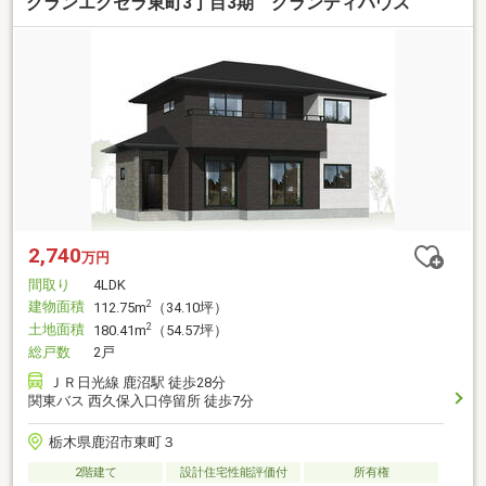
グランエクセラ東町3丁目3期 グランディハウス
2,740
万円
間取り
4LDK
建物面積
2
112.75m
（34.10坪）
土地面積
2
180.41m
（54.57坪）
総戸数
2戸
ＪＲ日光線 鹿沼駅 徒歩28分
関東バス 西久保入口停留所 徒歩7分
栃木県鹿沼市東町３
2階建て
設計住宅性能評価付
所有権