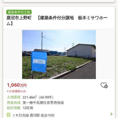
建築条件付土地
鹿沼市上野町 【建築条件付分譲地 栃木ミサワホー
ム】
1,060
万円
※土地価格のみ
土地面積
2
221.46m
（66.99坪）
用途地域
第一種中高層住居専用地域
総区画数
12区画
ＪＲ日光線 鹿沼駅 徒歩10分