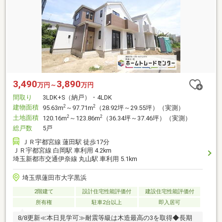
3,490
3,890
万円～
万円
間取り
3LDK+S（納戸）・4LDK
建物面積
2
2
95.63m
～97.71m
（28.92坪～29.55坪）（実測）
土地面積
2
2
120.16m
～123.86m
（36.34坪～37.46坪）（実測）
総戸数
5戸
ＪＲ宇都宮線 蓮田駅 徒歩17分
ＪＲ宇都宮線 白岡駅 車利用 4.2km
埼玉新都市交通伊奈線 丸山駅 車利用 5.1km
埼玉県蓮田市大字黒浜
2階建て
設計住宅性能評価付
建設住宅性能評価付
所有権
駐車2台以上
即入居可
8/8更新≪本日見学可≫耐震等級は木造最高の3を取得◆長期