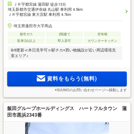
ＪＲ宇都宮線 蓮田駅 徒歩13分
埼玉新都市交通伊奈線 丸山駅 車利用 4.5km
ＪＲ宇都宮線 東大宮駅 車利用 4.7km
埼玉県蓮田市大字馬込
都市ガス
2階建て
所有権
駐車2台以上
即入居可
カウンターキッチン
8/8更新≪本日見学可≫駅チカ×買い物施設が近い周辺環境充
実エリア♪
資料をもらう(無料)
※SUUMOのお問い合わせページへ移動します
飯田グループホールディングス ハートフルタウン 蓮
田市黒浜2343番