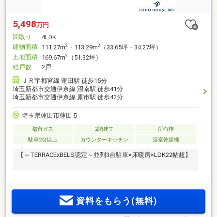
5,498
万円
間取り
4LDK
建物面積
2
2
111.27m
・113.29m
（33.65坪・34.27坪）
土地面積
2
169.67m
（51.32坪）
総戸数
2戸
ＪＲ宇都宮線 蓮田駅 徒歩15分
埼玉新都市交通伊奈線 沼南駅 徒歩41分
埼玉新都市交通伊奈線 原市駅 徒歩42分
埼玉県蓮田市蓮田５
都市ガス
2階建て
所有権
駐車2台以上
カウンターキッチン
浴室乾燥機
【～TERRACExBELS認定～並列3台駐車×床暖房×LDK22帖超】
資料をもらう(無料)