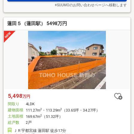
※SUUMOのお問い合わせページへ移動します
蓮田５（蓮田駅） 5498万円
5,498
万円
間取り
4LDK
建物面積
2
2
111.27m
・113.29m
（33.65坪・34.27坪）
土地面積
2
169.67m
（51.32坪）
総戸数
2戸
ＪＲ宇都宮線 蓮田駅 徒歩17分