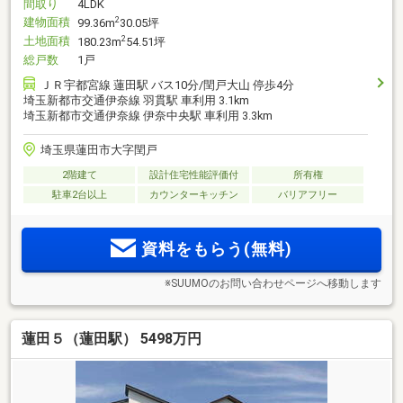
間取り
4LDK
建物面積
2
99.36m
30.05坪
土地面積
2
180.23m
54.51坪
総戸数
1戸
ＪＲ宇都宮線 蓮田駅 バス10分/閏戸大山 停歩4分
埼玉新都市交通伊奈線 羽貫駅 車利用 3.1km
埼玉新都市交通伊奈線 伊奈中央駅 車利用 3.3km
埼玉県蓮田市大字閏戸
2階建て
設計住宅性能評価付
所有権
駐車2台以上
カウンターキッチン
バリアフリー
資料をもらう(無料)
※SUUMOのお問い合わせページへ移動します
蓮田５（蓮田駅） 5498万円