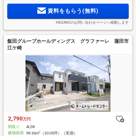
資料をもらう(無料)
※SUUMOのお問い合わせページへ移動します
飯田グループホールディングス グラファーレ 蓮田市
江ケ崎
2,790
万円
間取り
4LDK
建物面積
2
99.36m
（30.05坪）（実測）