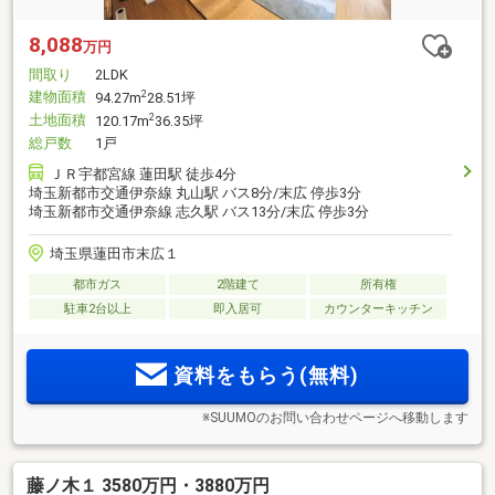
8,088
万円
間取り
2LDK
建物面積
2
94.27m
28.51坪
土地面積
2
120.17m
36.35坪
総戸数
1戸
ＪＲ宇都宮線 蓮田駅 徒歩4分
埼玉新都市交通伊奈線 丸山駅 バス8分/末広 停歩3分
埼玉新都市交通伊奈線 志久駅 バス13分/末広 停歩3分
埼玉県蓮田市末広１
都市ガス
2階建て
所有権
駐車2台以上
即入居可
カウンターキッチン
資料をもらう(無料)
※SUUMOのお問い合わせページへ移動します
藤ノ木１ 3580万円・3880万円