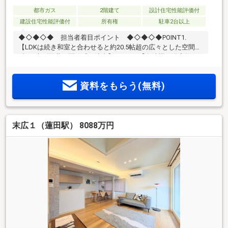
都市ガス
2階建て
設計住宅性能評価付
建設住宅性能評価付
所有権
駐車2台以上
◆◇◆◇◆ 担当者着目ポイント ◆◇◆◇◆POINT1.
【LDKは続き和室と合わせると約20.5帖超の広々とした空間に
♪折り上げ天井が開放感を演出】POINT2.【食洗機や浴室換気
乾燥機・制震ダンパーなどを標準装備。暮らしをサポートす
る設備・仕様】POINT3.【約10.6帖洋室は、ライフスタイルに
資料をもらう(無料)
合わせて間仕切り可能な間取り設計(要別途費用）】POINT4.
【バルコニーを2ヶ所に設計。お洗濯物干しはもちろん、ガー
デニングスペースにもおすすめ】
◇◆◇◆◇◆◇◆◇◆◇◆◇◆◇◆◇◆◇◆～東急リバブ
末広１（蓮田駅） 8088万円
ル大宮センターまでお問い合わせ下さい～『スーモを見て』
とお伝えいただくとスムーズです