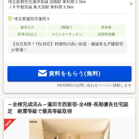
埼玉新都市交通伊奈線 沼南駅 車利用 3.1km
ＪＲ宇都宮線 東大宮駅 車利用 3.2km
埼玉県蓮田市蓮田５
都市ガス
2階建て
所有権
駐車2台以上
カウンターキッチン
浴室乾燥機
【当日見学＊TEL対応】利便性の高い街並・価値有る戸建邸宅
が登場！
資料をもらう(無料)
※SUUMOのお問い合わせページへ移動します
～全棟完成済み～蓮田市西新宿-全4棟-長期優良住宅認
定 耐震等級で最高等級取得