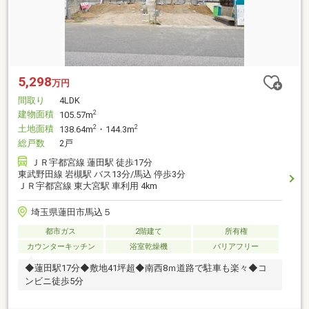
5,298
万円
間取り
4LDK
建物面積
2
105.57m
土地面積
2
2
138.64m
・144.3m
総戸数
2戸
ＪＲ宇都宮線 蓮田駅 徒歩17分
東武野田線 岩槻駅 バス13分/馬込 停歩3分
ＪＲ宇都宮線 東大宮駅 車利用 4km
埼玉県蓮田市馬込５
都市ガス
2階建て
所有権
カウンターキッチン
浴室乾燥機
バリアフリー
◆蓮田駅17分◆敷地41坪超◆南西8ｍ道路で駐車も楽々◆コ
ンビニ徒歩5分