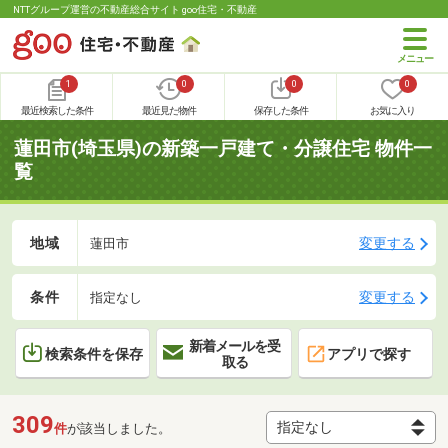
NTTグループ運営の不動産総合サイト goo住宅・不動産
1
0
0
0
最近検索した条件
最近見た物件
保存した条件
お気に入り
蓮田市(埼玉県)の新築一戸建て・分譲住宅 物件一
覧
地域
変更する
蓮田市
条件
変更する
指定なし
新着メールを受
検索条件を保存
アプリで探す
取る
309
件
が該当しました。