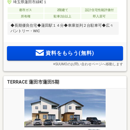
埼玉県蓮田市緑町１
都市ガス
2階建て
設計住宅性能評価付
所有権
駐車2台以上
即入居可
◆長期優良住宅◆蓮田駅１４分◆車庫並列２台駐車可◆広々
パントリー・WIC
資料をもらう(無料)
※SUUMOのお問い合わせページへ移動します
TERRACE 蓮田市蓮田5期