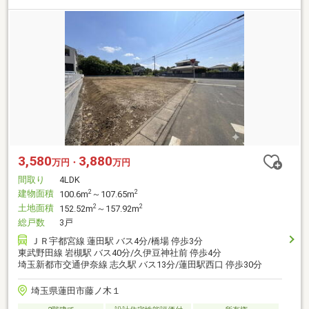
3,580
3,880
万円・
万円
間取り
4LDK
建物面積
2
2
100.6m
～107.65m
土地面積
2
2
152.52m
～157.92m
総戸数
3戸
ＪＲ宇都宮線 蓮田駅 バス4分/橋場 停歩3分
東武野田線 岩槻駅 バス40分/久伊豆神社前 停歩4分
埼玉新都市交通伊奈線 志久駅 バス13分/蓮田駅西口 停歩30分
埼玉県蓮田市藤ノ木１