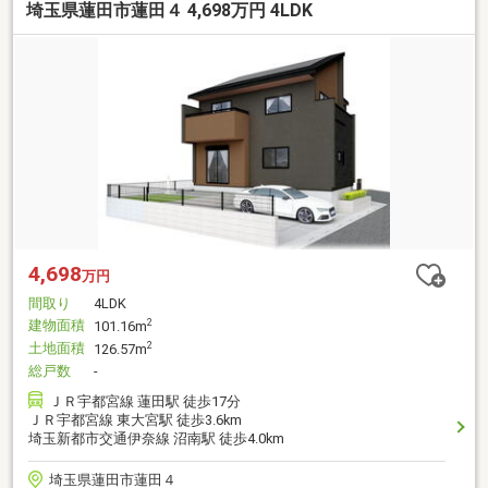
埼玉県蓮田市蓮田４ 4,698万円 4LDK
4,698
万円
間取り
4LDK
建物面積
2
101.16m
土地面積
2
126.57m
総戸数
-
ＪＲ宇都宮線 蓮田駅 徒歩17分
ＪＲ宇都宮線 東大宮駅 徒歩3.6km
埼玉新都市交通伊奈線 沼南駅 徒歩4.0km
埼玉県蓮田市蓮田４