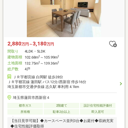
2,880
3,180
万円～
万円
間取り
4LDK・5LDK
建物面積
2
2
102.68m
～105.99m
土地面積
2
2
132.75m
～139.36m
総戸数
4戸
ＪＲ宇都宮線 白岡駅 徒歩28分
ＪＲ宇都宮線 蓮田駅 バス12分/西新宿 停歩16分
埼玉新都市交通伊奈線 志久駅 車利用 4.1km
埼玉県蓮田市西新宿４
都市ガス
2階建て
設計住宅性能評価付
所有権
駐車2台以上
即入居可
【当日見学可能】◆カースペース並列3台◆お庭付◆収納充実
◆住宅性能評価取得