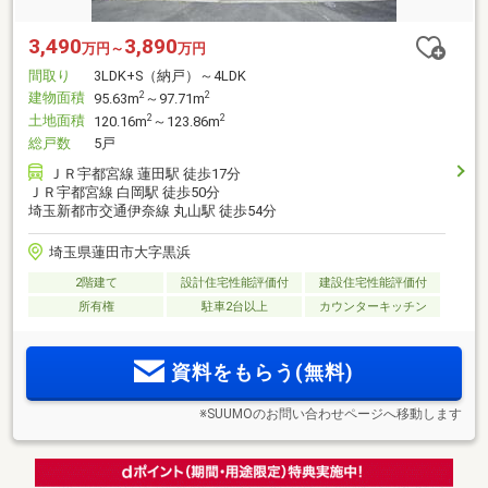
3,490
3,890
万円～
万円
間取り
3LDK+S（納戸）～4LDK
建物面積
2
2
95.63m
～97.71m
土地面積
2
2
120.16m
～123.86m
総戸数
5戸
ＪＲ宇都宮線 蓮田駅 徒歩17分
ＪＲ宇都宮線 白岡駅 徒歩50分
埼玉新都市交通伊奈線 丸山駅 徒歩54分
埼玉県蓮田市大字黒浜
2階建て
設計住宅性能評価付
建設住宅性能評価付
所有権
駐車2台以上
カウンターキッチン
資料をもらう(無料)
※SUUMOのお問い合わせページへ移動します