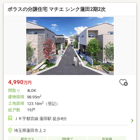
ポラスの分譲住宅 マチエ シンク蓮田2期2次
4,990
万円
間取り
4LDK
建物面積
2
98.95m
土地面積
2
123.16m
（登記）
総戸数
19戸
ＪＲ宇都宮線 蓮田駅 徒歩8分
埼玉県蓮田市上２
都市ガス
2階建て
所有権