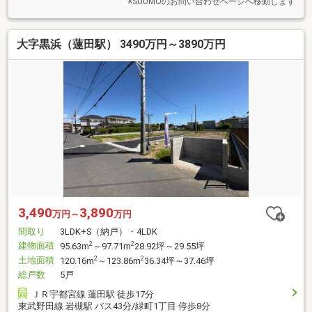
※SUUMOのお問い合わせページへ移動します
大字黒浜（蓮田駅） 3490万円～3890万円
3,490
3,890
万円～
万円
間取り
3LDK+S（納戸）・4LDK
建物面積
2
2
95.63m
～97.71m
28.92坪～29.55坪
土地面積
2
2
120.16m
～123.86m
36.34坪～37.46坪
総戸数
5戸
ＪＲ宇都宮線 蓮田駅 徒歩17分
東武野田線 岩槻駅 バス43分/緑町1丁目 停歩8分