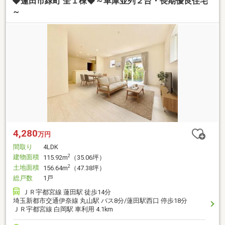
◆蓮田市緑町 全１棟◆～車庫並列２台・長期優良住宅
～
4,280
万円
間取り
4LDK
建物面積
2
115.92m
（35.06坪）
土地面積
2
156.64m
（47.38坪）
総戸数
1戸
ＪＲ宇都宮線 蓮田駅 徒歩14分
埼玉新都市交通伊奈線 丸山駅 バス8分/蓮田駅西口 停歩18分
ＪＲ宇都宮線 白岡駅 車利用 4.1km