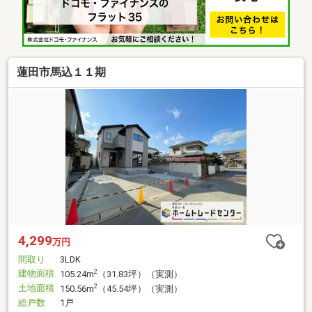
蓮田市馬込１１期
4,299
万円
間取り
3LDK
建物面積
2
105.24m
（31.83坪）（実測）
土地面積
2
150.56m
（45.54坪）（実測）
総戸数
1戸