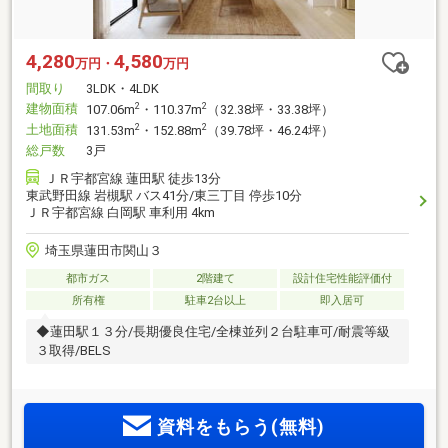
4,280
4,580
万円・
万円
間取り
3LDK・4LDK
建物面積
2
2
107.06m
・110.37m
（32.38坪・33.38坪）
土地面積
2
2
131.53m
・152.88m
（39.78坪・46.24坪）
総戸数
3戸
ＪＲ宇都宮線 蓮田駅 徒歩13分
東武野田線 岩槻駅 バス41分/東三丁目 停歩10分
ＪＲ宇都宮線 白岡駅 車利用 4km
埼玉県蓮田市関山３
都市ガス
2階建て
設計住宅性能評価付
所有権
駐車2台以上
即入居可
◆蓮田駅１３分/長期優良住宅/全棟並列２台駐車可/耐震等級
３取得/BELS
資料をもらう(無料)