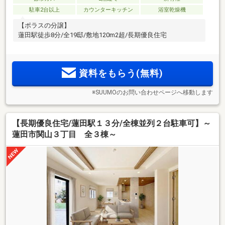
駐車2台以上
カウンターキッチン
浴室乾燥機
【ポラスの分譲】
蓮田駅徒歩8分/全19邸/敷地120m2超/長期優良住宅
資料をもらう(無料)
※SUUMOのお問い合わせページへ移動します
【長期優良住宅/蓮田駅１３分/全棟並列２台駐車可】～
蓮田市関山３丁目 全３棟～