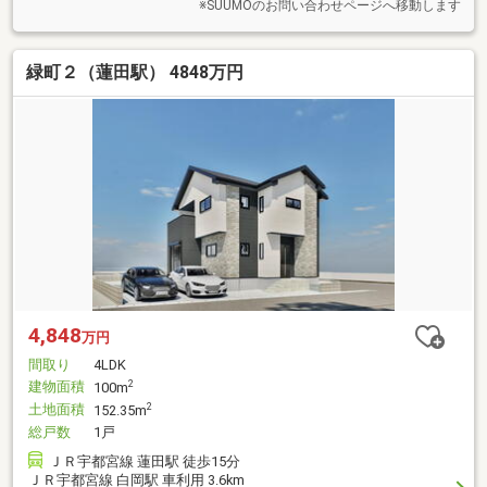
※SUUMOのお問い合わせページへ移動します
緑町２（蓮田駅） 4848万円
4,848
万円
間取り
4LDK
建物面積
2
100m
土地面積
2
152.35m
総戸数
1戸
ＪＲ宇都宮線 蓮田駅 徒歩15分
ＪＲ宇都宮線 白岡駅 車利用 3.6km