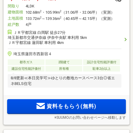
間取り
4LDK
建物面積
2
2
102.68m
・105.99m
（31.06坪・32.06坪）（実測）
土地面積
2
2
133.72m
～139.36m
（40.45坪～42.15坪）（実測）
総戸数
4戸
ＪＲ宇都宮線 白岡駅 徒歩27分
埼玉新都市交通伊奈線 伊奈中央駅 車利用 5km
ＪＲ宇都宮線 蓮田駅 車利用 4km
埼玉県蓮田市西新宿４
都市ガス
2階建て
設計住宅性能評価付
建設住宅性能評価付
所有権
駐車2台以上
8/8更新≪本日見学可≫ゆとりの敷地カースペース3台◎省エ
ネBELS住宅
資料をもらう(無料)
※SUUMOのお問い合わせページへ移動します