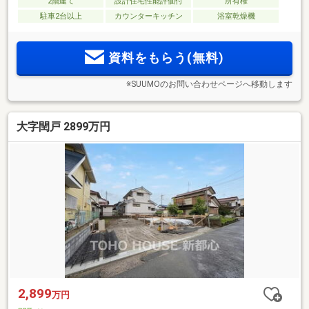
2階建て
設計住宅性能評価付
所有権
駐車2台以上
カウンターキッチン
浴室乾燥機
資料をもらう(無料)
※SUUMOのお問い合わせページへ移動します
大字閏戸 2899万円
2,899
万円