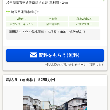
埼玉新都市交通伊奈線 丸山駅 車利用 4.2km
埼玉県蓮田市緑町２
2階建て
所有権
駐車2台以上
カウンターキッチン
浴室乾燥機
バリアフリー
蓮田駅１７分・敷地面積４６坪超！角地・解放感あり
資料をもらう(無料)
※SUUMOのお問い合わせページへ移動します
馬込５（蓮田駅） 5298万円