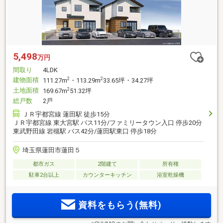
5,498
万円
間取り
4LDK
建物面積
2
2
111.27m
・113.29m
33.65坪・34.27坪
土地面積
2
169.67m
51.32坪
総戸数
2戸
ＪＲ宇都宮線 蓮田駅 徒歩15分
ＪＲ宇都宮線 東大宮駅 バス11分/ファミリータウン入口 停歩20分
東武野田線 岩槻駅 バス42分/蓮田駅東口 停歩18分
埼玉県蓮田市蓮田５
都市ガス
2階建て
所有権
駐車2台以上
カウンターキッチン
浴室乾燥機
資料をもらう(無料)