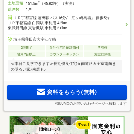
土地面積
2
151.5m
（45.82坪）（実測）
総戸数
1戸
ＪＲ宇都宮線 蓮田駅 バス16分/「江ヶ崎馬場」 停歩5分
ＪＲ宇都宮線 白岡駅 車利用 4.2km
東武野田線 東岩槻駅 車利用 5.8km
埼玉県蓮田市大字江ケ崎
2階建て
設計住宅性能評価付
所有権
駐車2台以上
カウンターキッチン
浴室乾燥機
≪本日ご見学できます≫長期優良住宅☆南道路＆全室南向き
の明るい家♪南庭も♪
資料をもらう(無料)
※SUUMOのお問い合わせページへ移動します