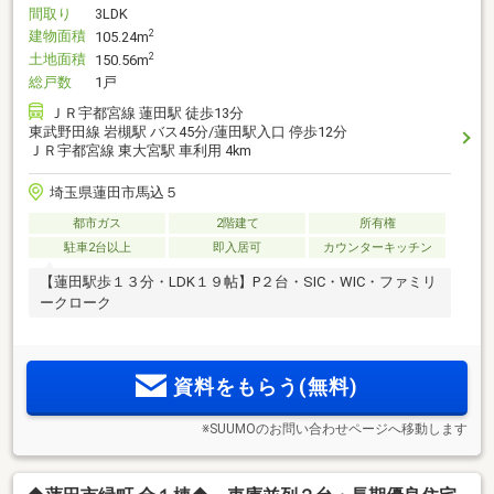
間取り
3LDK
建物面積
2
105.24m
土地面積
2
150.56m
総戸数
1戸
ＪＲ宇都宮線 蓮田駅 徒歩13分
東武野田線 岩槻駅 バス45分/蓮田駅入口 停歩12分
ＪＲ宇都宮線 東大宮駅 車利用 4km
埼玉県蓮田市馬込５
都市ガス
2階建て
所有権
駐車2台以上
即入居可
カウンターキッチン
【蓮田駅歩１３分・LDK１９帖】P２台・SIC・WIC・ファミリ
ークローク
資料をもらう(無料)
※SUUMOのお問い合わせページへ移動します