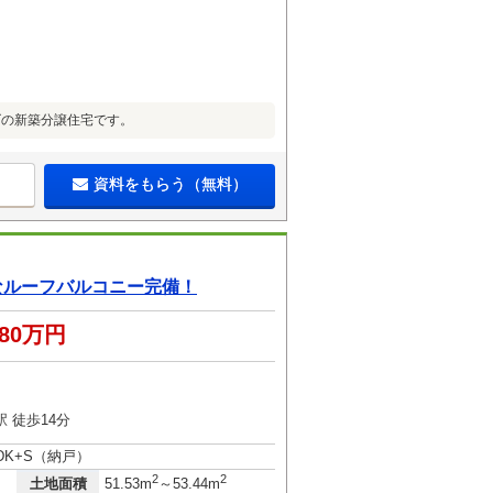
ズの新築分譲住宅です。
資料をもらう（無料）
なルーフバルコニー完備！
180万円
 徒歩14分
LDK+S（納戸）
2
2
土地面積
51.53m
～53.44m