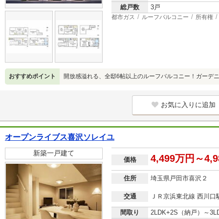
総戸数
3戸
都市ガス
ルーフバルコニー
所有権
おすすめポイント
開放感溢れる、全邸6帖以上のルーフバルコニー！ガーデニ
お気に入りに追加
オープンライブス喜沢ソレイユ
新築一戸建て
4,499万円～4,
価格
住所
埼玉県戸田市喜沢２
交通
ＪＲ京浜東北線 西川口駅
間取り
2LDK+2S（納戸）～3