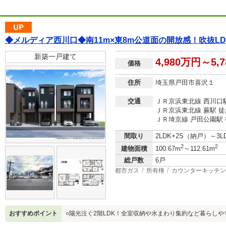
◆メルディア西川口◆南11m×東8m公道面の開放感！吹抜L
新築一戸建て
4,980万円～5,
価格
住所
埼玉県戸田市喜沢１
交通
ＪＲ京浜東北線 西川口駅
ＪＲ京浜東北線 蕨駅 徒
ＪＲ埼京線 戸田公園駅 
間取り
2LDK+2S（納戸）～3
2
2
建物面積
100.67m
～112.61m
総戸数
6戸
都市ガス
所有権
カウンターキッチン
おすすめポイント
○陽光注ぐ2階LDK！全室収納や水まわり集約など暮らし