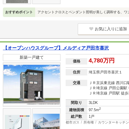
おすすめポイント
アクセントクロスとペンダント照明が美しく調和する、ワ
お気に入りに追加
【オープンハウスグループ】メルディア戸田市喜沢
新築一戸建て
4,780万円
価格
住所
埼玉県戸田市喜沢１
交通
ＪＲ京浜東北線 西川口駅
ＪＲ埼京線 戸田公園駅 
ＪＲ埼京線 戸田駅 徒歩
間取り
3LDK
2
建物面積
97.5m
総戸数
1戸
都市ガス
所有権
カウンターキッチン