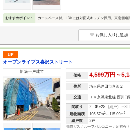
おすすめポイント
カースペース付。LDKには対面式キッチン採用。東南側道
お気に入りに追加
オープンライブス喜沢ストリート
新築一戸建て
4,599万円～5,
価格
住所
埼玉県戸田市喜沢２
交通
ＪＲ京浜東北線 西川口駅
間取り
2LDK+2S（納戸）～3
2
2
建物面積
105.57m
～115.09m
総戸数
3戸
都市ガス
ルーフバルコニー
所有権