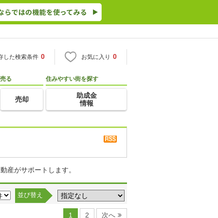
0
0
存した検索条件
お気に入り
売る
住みやすい街を探す
助成金
売却
情報
不動産がサポートします。
並び替え
1
2
次へ