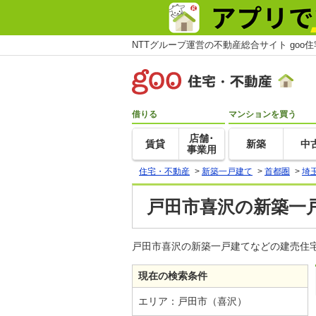
NTTグループ運営の不動産総合サイト goo
借りる
マンションを買う
店舗･
賃貸
新築
中
事業用
住宅・不動産
>
新築一戸建て
>
首都圏
>
埼
戸田市喜沢の新築一
戸田市喜沢の新築一戸建てなどの建売住宅
現在の検索条件
エリア：戸田市（喜沢）