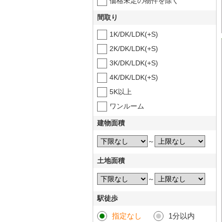
価格未定の物件を除く
間取り
1K/DK/LDK(+S)
2K/DK/LDK(+S)
3K/DK/LDK(+S)
4K/DK/LDK(+S)
5K以上
ワンルーム
建物面積
～
土地面積
～
駅徒歩
指定なし
1分以内