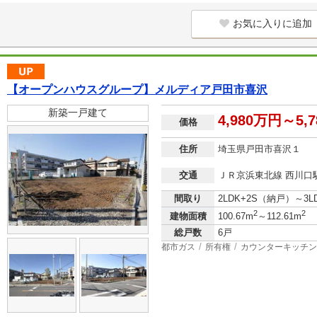
お気に入りに追加
【オープンハウスグループ】メルディア戸田市喜沢
新築一戸建て
4,980万円～5,
価格
住所
埼玉県戸田市喜沢１
交通
ＪＲ京浜東北線 西川口駅
間取り
2LDK+2S（納戸）～3
2
2
建物面積
100.67m
～112.61m
総戸数
6戸
都市ガス
所有権
カウンターキッチン