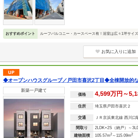
おすすめポイント
ルーフバルコニー・カースペース有！浴室は広々1坪サイ
お気に入りに追加
◆オープンハウスグループ／戸田市喜沢2丁目◆全棟開放的
新築一戸建て
4,599万円～5,
価格
住所
埼玉県戸田市喜沢２
交通
ＪＲ京浜東北線 西川口駅
間取り
2LDK+2S（納戸）～3
2
2
建物面積
105.57m
～115.09m