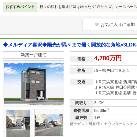
おすすめポイント
日々の疲れを癒す浴室はゆったり1坪サイズ。カースペー
お気に入りに追加
◆メルディア喜沢◆陽光が隅々まで届く開放的な角地×3LDK
新築一戸建て
4,780万円
価格
住所
埼玉県戸田市喜沢１
交通
ＪＲ京浜東北線 西川口駅
ＪＲ埼京線 戸田公園駅 
ＪＲ京浜東北線 蕨駅 徒
間取り
3LDK
2
建物面積
85.08m
総戸数
1戸
都市ガス
所有権
カウンターキッチン