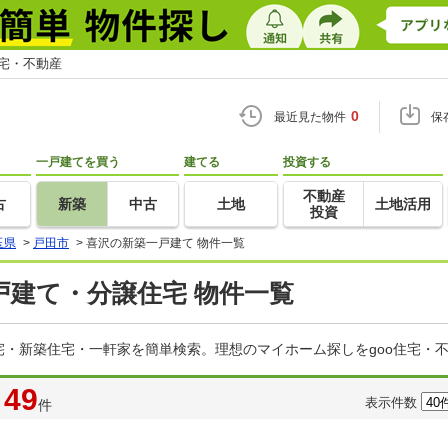
住宅・不動産
0
最近見た物件
保
一戸建てを買う
建てる
投資する
不動産
古
新築
中古
土地
土地活用
投資
玉県
>
戸田市
>
喜沢の新築一戸建て 物件一覧
戸建て・分譲住宅 物件一覧
・新築住宅・一軒家を簡単検索。理想のマイホーム探しをgoo住宅・
49
表示件数
件