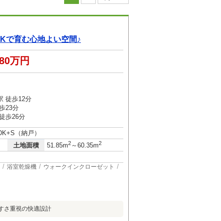
DKで育む心地よい空間♪
780万円
 徒歩12分
歩23分
徒歩26分
LDK+S（納戸）
2
2
土地面積
51.85m
～60.35m
浴室乾燥機
ウォークインクローゼット
やすさ重視の快適設計