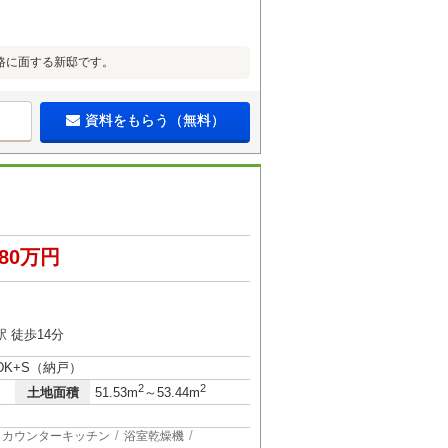
路に面する新邸です。
資料をもらう（無料）
180万円
 徒歩14分
LDK+S（納戸）
2
2
土地面積
51.53m
～53.44m
カウンターキッチン
浴室乾燥機