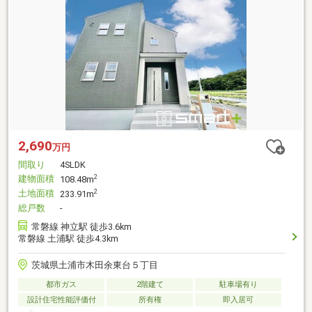
2,690
万円
間取り
4SLDK
建物面積
2
108.48m
土地面積
2
233.91m
総戸数
-
常磐線 神立駅 徒歩3.6km
常磐線 土浦駅 徒歩4.3km
茨城県土浦市木田余東台５丁目
都市ガス
2階建て
駐車場有り
設計住宅性能評価付
所有権
即入居可