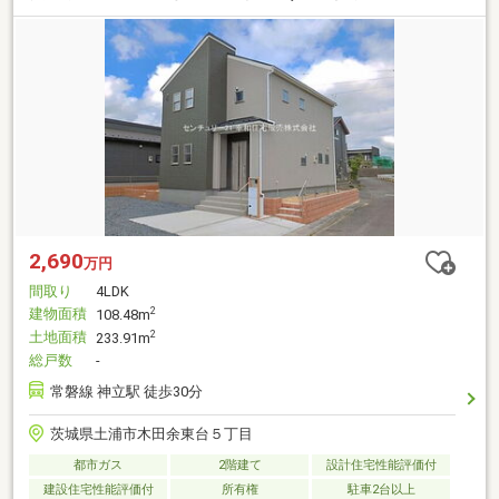
2,690
万円
間取り
4LDK
建物面積
2
108.48m
土地面積
2
233.91m
総戸数
-
常磐線 神立駅 徒歩30分
茨城県土浦市木田余東台５丁目
都市ガス
2階建て
設計住宅性能評価付
建設住宅性能評価付
所有権
駐車2台以上