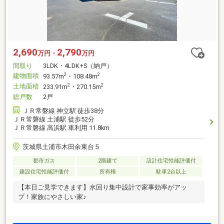
2,690
2,790
万円・
万円
間取り
3LDK・4LDK+S（納戸）
建物面積
2
2
93.57m
・108.48m
土地面積
2
2
233.91m
・270.15m
総戸数
2戸
ＪＲ常磐線 神立駅 徒歩38分
ＪＲ常磐線 土浦駅 徒歩52分
ＪＲ常磐線 高浜駅 車利用 11.8km
茨城県土浦市木田余東台５
都市ガス
2階建て
設計住宅性能評価付
建設住宅性能評価付
所有権
駐車2台以上
【本日ご見学できます】水回り集中設計で家事効率がアッ
プ！家族にやさしい家♪