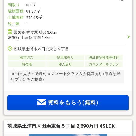
間取り
3LDK
建物面積
2
93.57m
土地面積
2
270.15m
総戸数
-
常磐線 神立駅 徒歩3.6km
常磐線 土浦駅 徒歩4.3km
茨城県土浦市木田余東台５丁目
都市ガス
駐車場有り
設計住宅性能評価付
所有権
即入居可
カウンターキッチン
☆当日見学・送迎可☆スマートクラブ入会特典あり♪最適な銀
行プランをご提案♪
資料をもらう(無料)
茨城県土浦市木田余東台５丁目 2,690万円 4SLDK