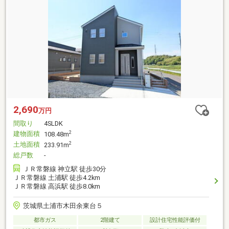
2,690
万円
間取り
4SLDK
建物面積
2
108.48m
土地面積
2
233.91m
総戸数
-
ＪＲ常磐線 神立駅 徒歩30分
ＪＲ常磐線 土浦駅 徒歩4.2km
ＪＲ常磐線 高浜駅 徒歩8.0km
茨城県土浦市木田余東台５
都市ガス
2階建て
設計住宅性能評価付