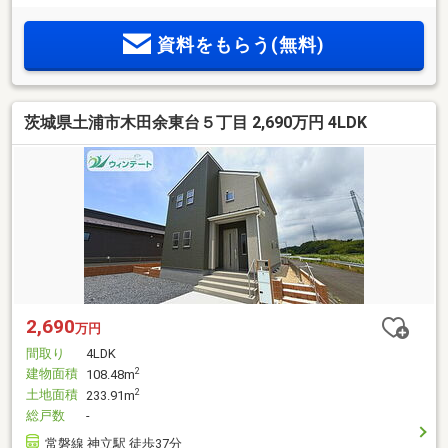
資料をもらう(無料)
茨城県土浦市木田余東台５丁目 2,690万円 4LDK
2,690
万円
間取り
4LDK
建物面積
2
108.48m
土地面積
2
233.91m
総戸数
-
常磐線 神立駅 徒歩37分