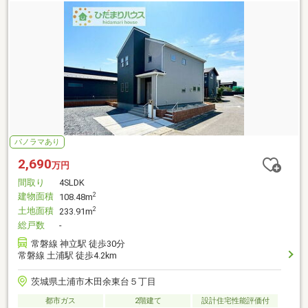
パノラマあり
2,690
万円
間取り
4SLDK
建物面積
2
108.48m
土地面積
2
233.91m
総戸数
-
常磐線 神立駅 徒歩30分
常磐線 土浦駅 徒歩4.2km
茨城県土浦市木田余東台５丁目
都市ガス
2階建て
設計住宅性能評価付