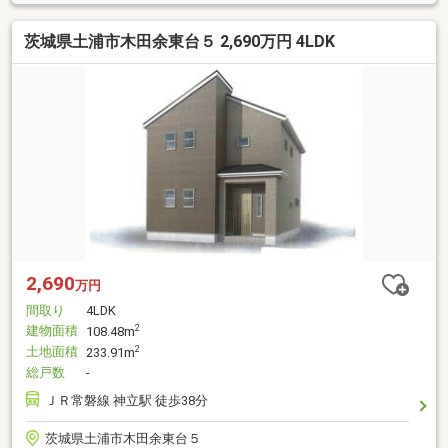
茨城県土浦市木田余東台５ 2,690万円 4LDK
2,690
万円
間取り
4LDK
建物面積
2
108.48m
土地面積
2
233.91m
総戸数
-
ＪＲ常磐線 神立駅 徒歩38分
茨城県土浦市木田余東台５