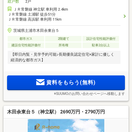
総戸数
2戸
ＪＲ常磐線 神立駅 車利用 2.4km
ＪＲ常磐線 土浦駅 徒歩51分
ＪＲ常磐線 高浜駅 車利用 11km
茨城県土浦市木田余東台５
都市ガス
2階建て
設計住宅性能評価付
建設住宅性能評価付
所有権
駐車2台以上
【即日内覧・見学予約可能♪長期優良認定住宅×家計に優しく
経済的な都市ガス】
資料をもらう(無料)
※SUUMOのお問い合わせページへ移動します
木田余東台５（神立駅） 2690万円・2790万円