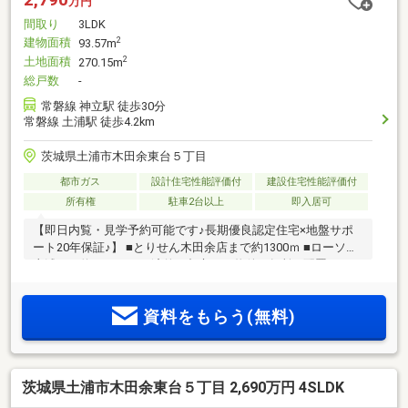
万円
間取り
3LDK
建物面積
2
93.57m
土地面積
2
270.15m
総戸数
-
常磐線 神立駅 徒歩30分
常磐線 土浦駅 徒歩4.2km
茨城県土浦市木田余東台５丁目
都市ガス
設計住宅性能評価付
建設住宅性能評価付
所有権
駐車2台以上
即入居可
【即日内覧・見学予約可能です♪長期優良認定住宅×地盤サポ
ート20年保証♪】 ■とりせん木田余店まで約1300ｍ ■ローソン
土浦まで約1100ｍ ■経済的な都市ガス物件 ■各所に配置された
豊富な収納
資料をもらう(無料)
茨城県土浦市木田余東台５丁目 2,690万円 4SLDK