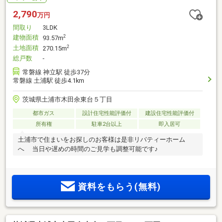
2,790
万円
間取り
3LDK
建物面積
2
93.57m
土地面積
2
270.15m
総戸数
-
常磐線 神立駅 徒歩37分
常磐線 土浦駅 徒歩4.1km
茨城県土浦市木田余東台５丁目
都市ガス
設計住宅性能評価付
建設住宅性能評価付
所有権
駐車2台以上
即入居可
土浦市で住まいをお探しのお客様は是非リバティーホーム
へ 当日や遅めの時間のご見学も調整可能です♪
資料をもらう(無料)