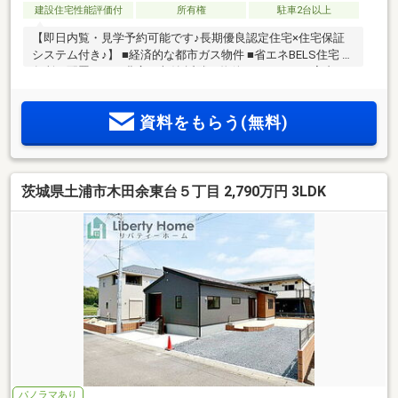
建設住宅性能評価付
所有権
駐車2台以上
【即日内覧・見学予約可能です♪長期優良認定住宅×住宅保証
システム付き♪】 ■経済的な都市ガス物件 ■省エネBELS住宅 ■
各所に配置された豊富な収納 近隣の物件もまとめてご案内い
たします！
資料をもらう(無料)
茨城県土浦市木田余東台５丁目 2,790万円 3LDK
パノラマあり