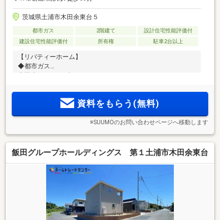
茨城県土浦市木田余東台５
都市ガス
2階建て
設計住宅性能評価付
建設住宅性能評価付
所有権
駐車2台以上
【リバティーホーム】
◆都市ガス
◆駐車スペース4台
◆長期優良住宅
資料をもらう(無料)
※SUUMOのお問い合わせページへ移動します
飯田グループホールディングス 第１土浦市木田余東台