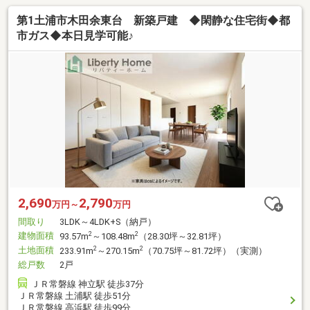
第1土浦市木田余東台 新築戸建 ◆閑静な住宅街◆都
市ガス◆本日見学可能♪
2,690
2,790
万円～
万円
間取り
3LDK～4LDK+S（納戸）
建物面積
2
2
93.57m
～108.48m
（28.30坪～32.81坪）
土地面積
2
2
233.91m
～270.15m
（70.75坪～81.72坪）（実測）
総戸数
2戸
ＪＲ常磐線 神立駅 徒歩37分
ＪＲ常磐線 土浦駅 徒歩51分
ＪＲ常磐線 高浜駅 徒歩99分