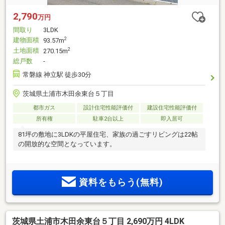
2,790
万円
間取り
3LDK
建物面積
2
93.57m
土地面積
2
270.15m
総戸数
-
常磐線 神立駅 徒歩30分
茨城県土浦市木田余東台５丁目
都市ガス
設計住宅性能評価付
建設住宅性能評価付
所有権
駐車2台以上
即入居可
81坪の敷地に3LDKの平屋住宅、家族の過ごすリビングは22帖
の開放的な空間となっています。
資料をもらう(無料)
茨城県土浦市木田余東台５丁目 2,690万円 4LDK