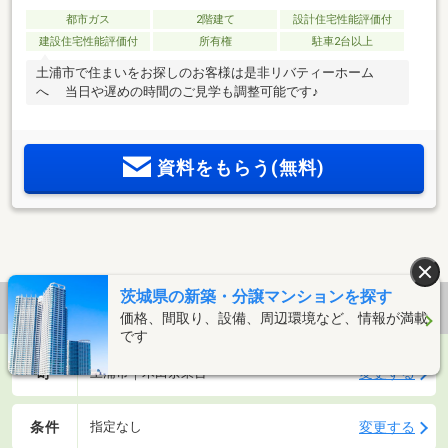
都市ガス
2階建て
設計住宅性能評価付
建設住宅性能評価付
所有権
駐車2台以上
土浦市で住まいをお探しのお客様は是非リバティーホーム
へ 当日や遅めの時間のご見学も調整可能です♪
資料をもらう(無料)
茨城県の新築・分譲マンションを探す
1～20
件
価格、間取り、設備、周辺環境など、情報が満載
です
町
変更する
土浦市｜木田余東台
条件
変更する
指定なし