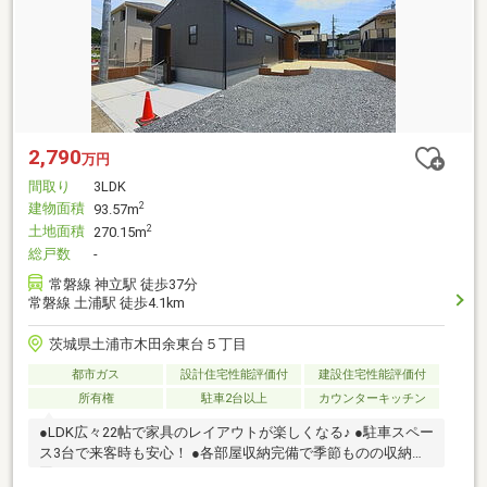
2,790
万円
間取り
3LDK
建物面積
2
93.57m
土地面積
2
270.15m
総戸数
-
常磐線 神立駅 徒歩37分
常磐線 土浦駅 徒歩4.1km
茨城県土浦市木田余東台５丁目
都市ガス
設計住宅性能評価付
建設住宅性能評価付
所有権
駐車2台以上
カウンターキッチン
●LDK広々22帖で家具のレイアウトが楽しくなる♪ ●駐車スペー
ス3台で来客時も安心！ ●各部屋収納完備で季節ものの収納も
困らない♪