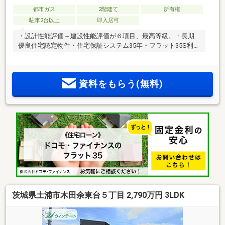
都市ガス
2階建て
所有権
駐車2台以上
即入居可
・設計性能評価＋建設性能評価が６項目、最高等級。・長期
優良住宅認定物件・住宅保証システム35年・フラット35S利用
可・地盤サポートシステム20年保証・無料定期点検。
資料をもらう(無料)
茨城県土浦市木田余東台５丁目 2,790万円 3LDK