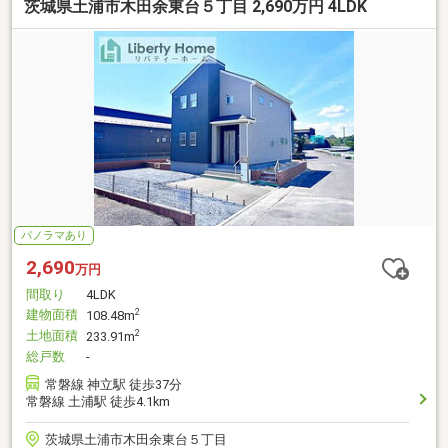
茨城県土浦市木田余東台５丁目 2,690万円 4LDK
パノラマあり
2,690
万円
間取り
4LDK
建物面積
2
108.48m
土地面積
2
233.91m
総戸数
-
常磐線 神立駅 徒歩37分
常磐線 土浦駅 徒歩4.1km
茨城県土浦市木田余東台５丁目