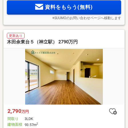
資料をもらう(無料)
※SUUMOのお問い合わせページへ移動します
更新あり
木田余東台５（神立駅） 2790万円
2,790
万円
間取り
3LDK
建物面積
2
93.57m