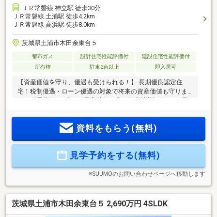
ＪＲ常磐線 神立駅 徒歩30分
ＪＲ常磐線 土浦駅 徒歩4.2km
ＪＲ常磐線 高浜駅 徒歩8.0km
茨城県土浦市木田余東台５
都市ガス
設計住宅性能評価付
建設住宅性能評価付
所有権
駐車2台以上
即入居可
【資産価値を守り、優遇も受けられる！】 長期優良認定住
宅！税制優遇・ローン優遇の対象で将来の資産価値も守りま
す。耐震等級3、省エネ最高等級を含む住宅性能評価7項目最
高等級を取得。さらに、設計性能評価・建設性能評価W評価取
得！建物は最長35年（条件あり）、地盤は20年という長期保
資料をもらう(無料)
証で安心です！「すべて揃った理想の住まい」を、無理のな
い価格で実現しませんか？関連リンクの【リアライズ不動産
ホームページ♪】をクリックいただければ最大50枚の詳細な画
見学予約をする(無料)
像もご覧になれます(^_^)お電話いただければ本日のご案内も可
能です♪お気軽にお問い合わせください！
※SUUMOのお問い合わせページへ移動します
茨城県土浦市木田余東台５ 2,690万円 4SLDK