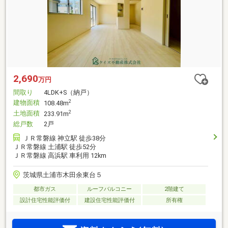
2,690
万円
間取り
4LDK+S（納戸）
建物面積
2
108.48m
土地面積
2
233.91m
総戸数
2戸
ＪＲ常磐線 神立駅 徒歩38分
ＪＲ常磐線 土浦駅 徒歩52分
ＪＲ常磐線 高浜駅 車利用 12km
茨城県土浦市木田余東台５
都市ガス
ルーフバルコニー
2階建て
設計住宅性能評価付
建設住宅性能評価付
所有権