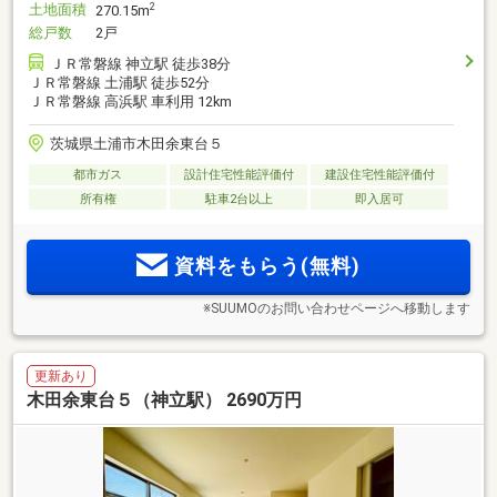
土地面積
2
270.15m
総戸数
2戸
ＪＲ常磐線 神立駅 徒歩38分
ＪＲ常磐線 土浦駅 徒歩52分
ＪＲ常磐線 高浜駅 車利用 12km
茨城県土浦市木田余東台５
都市ガス
設計住宅性能評価付
建設住宅性能評価付
所有権
駐車2台以上
即入居可
資料をもらう(無料)
※SUUMOのお問い合わせページへ移動します
更新あり
木田余東台５（神立駅） 2690万円