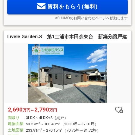
資料をもらう(無料)
※SUUMOのお問い合わせページへ移動します
Livele Garden.S 第1土浦市木田余東台 新築分譲戸建
2,690
2,790
万円～
万円
間取り
3LDK～4LDK+S（納戸）
建物面積
2
2
93.57m
～108.48m
（28.30坪～32.81坪）
土地面積
2
2
233.91m
～270.15m
（70.75坪～81.72坪）