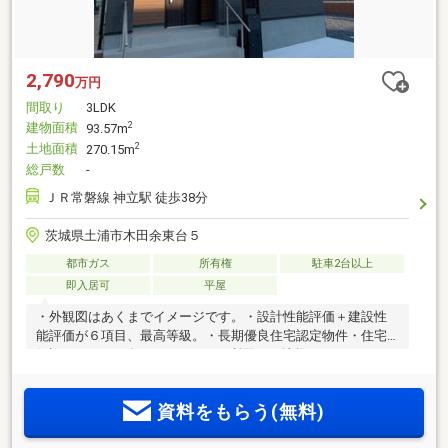
2,790
万円
間取り
3LDK
建物面積
2
93.57m
土地面積
2
270.15m
総戸数
-
ＪＲ常磐線 神立駅 徒歩38分
茨城県土浦市木田余東台５
都市ガス
所有権
駐車2台以上
即入居可
平屋
・外観図はあくまでイメージです。・設計性能評価＋建設性
能評価が６項目、最高等級。・長期優良住宅認定物件・住宅
保証システム35年・フラット35S利用可・地盤サポートシステ
ム20年保証・無料定期点検。
資料をもらう(無料)