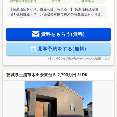
建設住宅性能評価付
所有権
駐車2台以上
【資産価値を守り、優遇も受けられる！】 長期優良認定住
宅！税制優遇・ローン優遇の対象で将来の資産価値も守りま
す。耐震等級3、省エネ最高等級を含む住宅性能評価7項目最
高等級を取得。さらに、設計性能評価・建設性能評価W評価取
得！建物は最長35年（条件あり）、地盤は20年という長期保
資料をもらう(無料)
証で安心です！「すべて揃った理想の住まい」を、無理のな
い価格で実現しませんか？関連リンクの【リアライズ不動産
ホームページ♪】をクリックいただければ最大50枚の詳細な画
見学予約をする(無料)
像もご覧になれます(^_^)お電話いただければ本日のご案内も可
能です♪お気軽にお問い合わせください！
※SUUMOのお問い合わせページへ移動します
茨城県土浦市木田余東台５ 2,790万円 3LDK