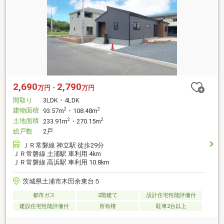
2,690
2,790
万円・
万円
間取り
3LDK・4LDK
建物面積
2
2
93.57m
・108.48m
土地面積
2
2
233.91m
・270.15m
総戸数
2戸
ＪＲ常磐線 神立駅 徒歩29分
ＪＲ常磐線 土浦駅 車利用 4km
ＪＲ常磐線 高浜駅 車利用 10.8km
茨城県土浦市木田余東台５
都市ガス
2階建て
設計住宅性能評価付
建設住宅性能評価付
所有権
駐車2台以上