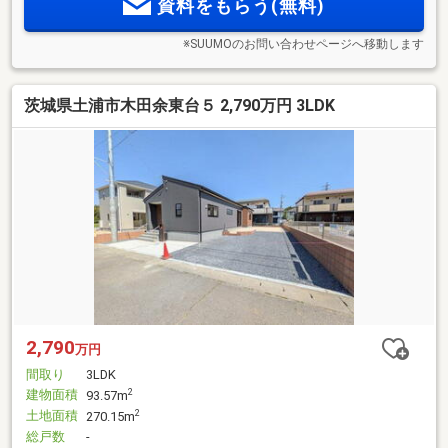
資料をもらう(無料)
※SUUMOのお問い合わせページへ移動します
茨城県土浦市木田余東台５ 2,790万円 3LDK
2,790
万円
間取り
3LDK
建物面積
2
93.57m
土地面積
2
270.15m
総戸数
-