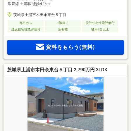
常磐線 土浦駅 徒歩4.1km
茨城県土浦市木田余東台５丁目
都市ガス
2階建て
設計住宅性能評価付
建設住宅性能評価付
所有権
駐車2台以上
資料をもらう(無料)
茨城県土浦市木田余東台５丁目 2,790万円 3LDK