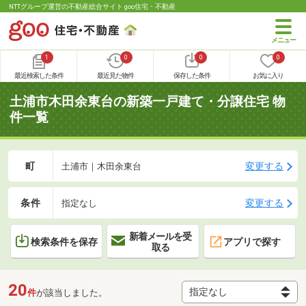
NTTグループ運営の不動産総合サイト goo住宅・不動産
1
0
0
0
最近検索した条件
最近見た物件
保存した条件
お気に入り
土浦市木田余東台の新築一戸建て・分譲住宅 物
件一覧
町
変更する
土浦市｜木田余東台
条件
変更する
指定なし
新着メールを受
検索条件を保存
アプリで探す
取る
20
件
が該当しました。