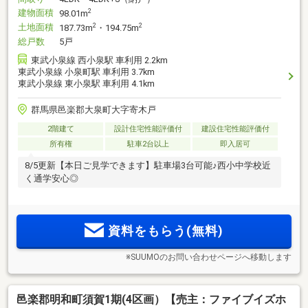
建物面積
2
98.01m
土地面積
2
2
187.73m
・194.75m
総戸数
5戸
東武小泉線 西小泉駅 車利用 2.2km
東武小泉線 小泉町駅 車利用 3.7km
東武小泉線 東小泉駅 車利用 4.1km
群馬県邑楽郡大泉町大字寄木戸
2階建て
設計住宅性能評価付
建設住宅性能評価付
所有権
駐車2台以上
即入居可
8/5更新【本日ご見学できます】駐車場3台可能♪西小中学校近
く通学安心◎
資料をもらう(無料)
※SUUMOのお問い合わせページへ移動します
邑楽郡明和町須賀1期(4区画）【売主：ファイブイズホ