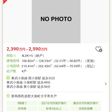
2,390
2,590
万円～
万円
間取り
4LDK+S（納戸）
建物面積
2
2
106.82m
～128.35m
（32.31坪～38.82坪）（実測）
土地面積
2
2
210.41m
～262.45m
（63.64坪～79.39坪）（登記）
総戸数
4戸
東武小泉線 西小泉駅 徒歩32分
東武小泉線 小泉町駅 徒歩49分
東武小泉線 東小泉駅 徒歩56分
群馬県邑楽郡大泉町大字寄木戸
2階建て
設計住宅性能評価付
建設住宅性能評価付
所有権
駐車2台以上
浴室乾燥機