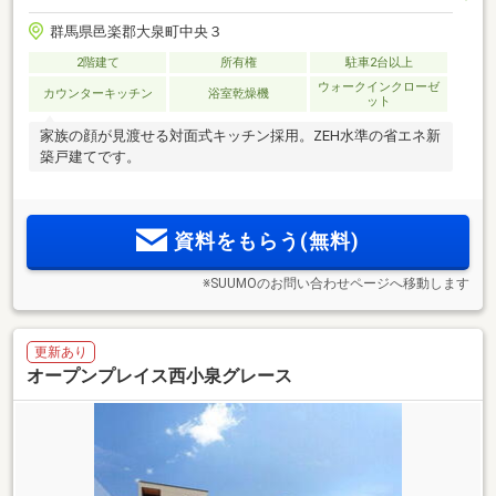
群馬県邑楽郡大泉町中央３
2階建て
所有権
駐車2台以上
ウォークインクローゼ
カウンターキッチン
浴室乾燥機
ット
家族の顔が見渡せる対面式キッチン採用。ZEH水準の省エネ新
築戸建てです。
資料をもらう(無料)
※SUUMOのお問い合わせページへ移動します
更新あり
オープンプレイス西小泉グレース