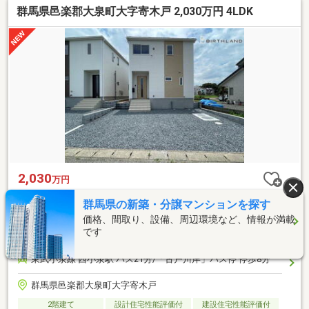
群馬県邑楽郡大泉町大字寄木戸 2,030万円 4LDK
2,030
万円
間取り
4LDK
群馬県の新築・分譲マンションを探す
建物面積
2
101.65m
価格、間取り、設備、周辺環境など、情報が満載
土地面積
2
161.11m
です
総戸数
-
東武小泉線 西小泉駅 バス21分/「古戸川岸」バス停 停歩8分
群馬県邑楽郡大泉町大字寄木戸
2階建て
設計住宅性能評価付
建設住宅性能評価付