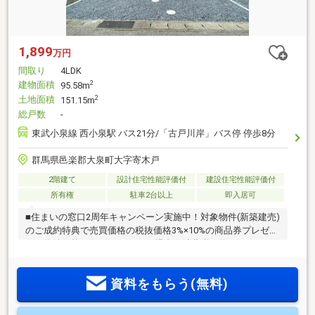
1,899
万円
間取り
4LDK
建物面積
2
95.58m
土地面積
2
151.15m
総戸数
-
東武小泉線 西小泉駅 バス21分/「古戸川岸」バス停 停歩8分
群馬県邑楽郡大泉町大字寄木戸
2階建て
設計住宅性能評価付
建設住宅性能評価付
所有権
駐車2台以上
即入居可
■住まいの窓口2周年キャンペーン実施中！対象物件(新築建売)
のご成約特典で売買価格の税抜価格3%×10%の商品券プレゼン
ト！物件価格が仮に2000万円の場合、消費税が約100万円とし
て計算すると1900万円×3%×10%で57 000円となります。・住
宅ローンの事なら経験豊富なバースランドにお任せくださ
資料をもらう(無料)
い！・ご予算に応じた注文住宅のご相談できます！・住み替
えや相続した物件など、様々な売却査定お任せください！・
他社の物件を同時に検討してみたい・補助金や減税等の国の