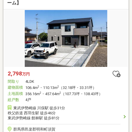
ーム】
2,798
万円
間取り
4LDK
建物面積
2
2
106.4m
・110.13m
（32.18坪・33.31坪）
土地面積
2
2
356.16m
・457.64m
（107.73坪・138.43坪）
総戸数
4戸
東武伊勢崎線 川俣駅 徒歩31分
秩父鉄道 西羽生駅 徒歩46分
東武伊勢崎線 館林駅 徒歩81分
群馬県邑楽郡明和町須賀