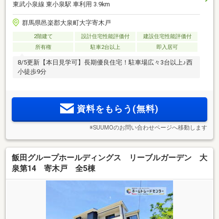
東武小泉線 東小泉駅 車利用 3.9km
群馬県邑楽郡大泉町大字寄木戸
2階建て
設計住宅性能評価付
建設住宅性能評価付
所有権
駐車2台以上
即入居可
8/5更新【本日見学可】長期優良住宅！駐車場広々3台以上♪西
小徒歩9分
資料をもらう(無料)
※SUUMOのお問い合わせページへ移動します
飯田グループホールディングス リーブルガーデン 大
泉第14 寄木戸 全5棟