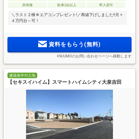
所有権
駐車2台以上
即入居可
＼ラスト２棟☆エアコンプレゼント!／再値下げしました!!月々
４万円台～可！
資料をもらう(無料)
※SUUMOのお問い合わせページへ移動します
建築条件付土地
【セキスイハイム】スマートハイムシティ大泉吉田