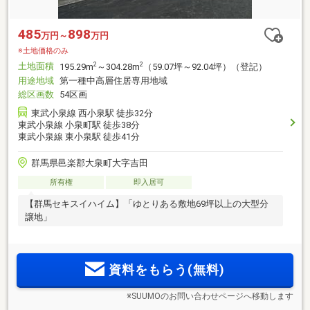
485
898
万円～
万円
※土地価格のみ
土地面積
2
2
195.29m
～304.28m
（59.07坪～92.04坪）（登記）
用途地域
第一種中高層住居専用地域
総区画数
54区画
東武小泉線 西小泉駅 徒歩32分
東武小泉線 小泉町駅 徒歩38分
東武小泉線 東小泉駅 徒歩41分
群馬県邑楽郡大泉町大字吉田
所有権
即入居可
【群馬セキスイハイム】「ゆとりある敷地69坪以上の大型分
譲地」
資料をもらう(無料)
※SUUMOのお問い合わせページへ移動します