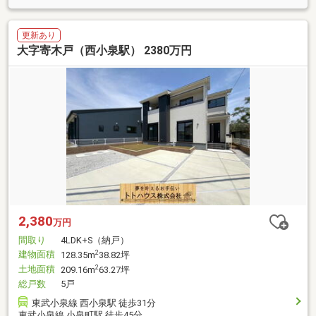
更新あり
大字寄木戸（西小泉駅） 2380万円
2,380
万円
間取り
4LDK+S（納戸）
建物面積
2
128.35m
38.82坪
土地面積
2
209.16m
63.27坪
総戸数
5戸
東武小泉線 西小泉駅 徒歩31分
東武小泉線 小泉町駅 徒歩45分