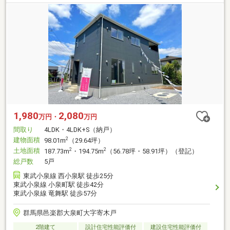
1,980
2,080
万円・
万円
間取り
4LDK・4LDK+S（納戸）
建物面積
2
98.01m
（29.64坪）
土地面積
2
2
187.73m
・194.75m
（56.78坪・58.91坪）（登記）
総戸数
5戸
東武小泉線 西小泉駅 徒歩25分
東武小泉線 小泉町駅 徒歩42分
東武小泉線 竜舞駅 徒歩57分
群馬県邑楽郡大泉町大字寄木戸
2階建て
設計住宅性能評価付
建設住宅性能評価付