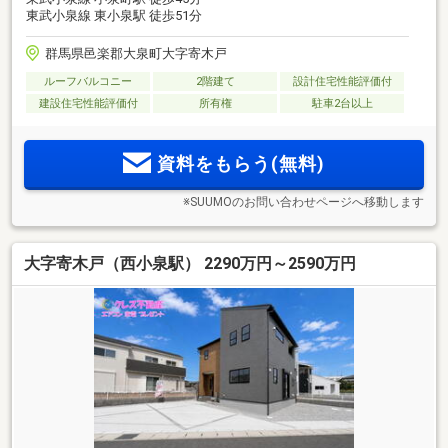
東武小泉線 東小泉駅 徒歩51分
群馬県邑楽郡大泉町大字寄木戸
ルーフバルコニー
2階建て
設計住宅性能評価付
建設住宅性能評価付
所有権
駐車2台以上
資料をもらう(無料)
※SUUMOのお問い合わせページへ移動します
大字寄木戸（西小泉駅） 2290万円～2590万円