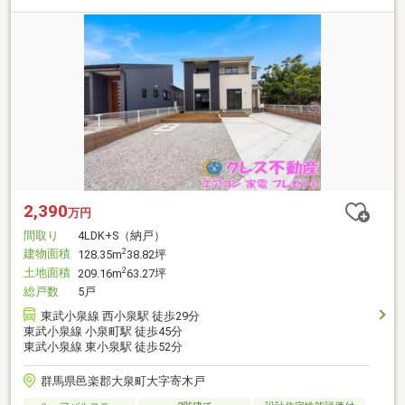
2,390
万円
間取り
4LDK+S（納戸）
建物面積
2
128.35m
38.82坪
土地面積
2
209.16m
63.27坪
総戸数
5戸
東武小泉線 西小泉駅 徒歩29分
東武小泉線 小泉町駅 徒歩45分
東武小泉線 東小泉駅 徒歩52分
群馬県邑楽郡大泉町大字寄木戸