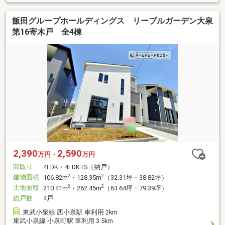
飯田グループホールディングス リーブルガーデン大泉
第16寄木戸 全4棟
2,390
2,590
万円・
万円
間取り
4LDK・4LDK+S（納戸）
建物面積
2
2
106.82m
・128.35m
（32.31坪・38.82坪）
土地面積
2
2
210.41m
・262.45m
（63.64坪・79.39坪）
総戸数
4戸
東武小泉線 西小泉駅 車利用 2km
東武小泉線 小泉町駅 車利用 3.5km