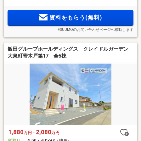
資料をもらう(無料)
※SUUMOのお問い合わせページへ移動します
飯田グループホールディングス クレイドルガーデン
大泉町寄木戸第17 全5棟
1,880
2,080
万円・
万円
間取り
4LDK・4LDK+S（納戸）