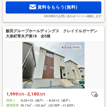
資料をもらう(無料)
※SUUMOのお問い合わせページへ移動します
飯田グループホールディングス クレイドルガーデン
大泉町寄木戸第18 全5棟
1,999
2,180
万円～
万円
間取り
3LDK+2S（納戸）～4LDK+S（納戸）
建物面積
2
2
95.17m
～105.3m
（28.78坪～31.85坪）