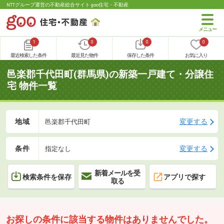
NTTグループ運営の不動産総合サイト goo住宅・不動産
1
0
0
0
最近検索した条件
最近見た物件
保存した条件
お気に入り
邑楽郡千代田町(群馬県)の新築一戸建て・分譲住
宅 物件一覧
地域
変更する
邑楽郡千代田町
条件
変更する
指定なし
新着メールを受
検索条件を保存
アプリで探す
取る
お探しの条件に該当する物件はありませんでした。