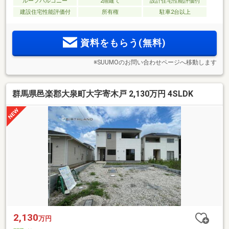
ルーフバルコニー
2階建て
設計住宅性能評価付
建設住宅性能評価付
所有権
駐車2台以上
資料をもらう(無料)
※SUUMOのお問い合わせページへ移動します
群馬県邑楽郡大泉町大字寄木戸 2,130万円 4SLDK
2,130
万円