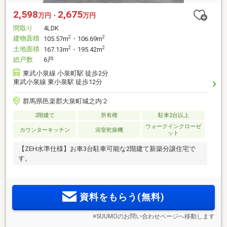
2,598
2,675
万円・
万円
間取り
4LDK
建物面積
2
2
105.57m
・106.69m
土地面積
2
2
167.13m
・195.42m
総戸数
6戸
東武小泉線 小泉町駅 徒歩2分
東武小泉線 東小泉駅 徒歩12分
群馬県邑楽郡大泉町城之内２
2階建て
所有権
駐車2台以上
ウォークインクローゼ
カウンターキッチン
浴室乾燥機
ット
【ZEH水準仕様】お車3台駐車可能な2階建て新築分譲住宅で
す。
資料をもらう(無料)
※SUUMOのお問い合わせページへ移動します