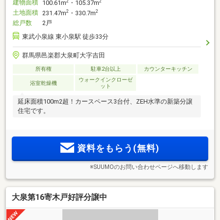
建物面積
2
2
100.61m
・105.37m
土地面積
2
2
231.47m
・330.7m
総戸数
2戸
東武小泉線 東小泉駅 徒歩33分
群馬県邑楽郡大泉町大字吉田
所有権
駐車2台以上
カウンターキッチン
ウォークインクローゼ
浴室乾燥機
ット
延床面積100m2超！カースペース3台付、ZEH水準の新築分譲
住宅です。
資料をもらう(無料)
※SUUMOのお問い合わせページへ移動します
大泉第16寄木戸好評分譲中