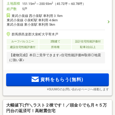
土地面積
2
2
151.15m
～200.93m
（45.72坪～60.78坪）
総戸数
5戸
東武小泉線 西小泉駅 車利用 3.1km
東武小泉線 小泉町駅 車利用 4.6km
東武小泉線 東小泉駅 車利用 5km
群馬県邑楽郡大泉町大字寄木戸
ルーフバルコニー
2階建て
設計住宅性能評価付
建設住宅性能評価付
所有権
駐車2台以上
【建物完成】本日ご見学できます♪住宅性能評価W取得◎地震
に強い家♪
資料をもらう(無料)
※SUUMOのお問い合わせページへ移動します
大幅値下げ!!＼ラスト２棟です！／頭金０でも月々５万
円台の返済可！高耐震住宅