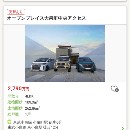
更新あり
オープンプレイス大泉町中央アクセス
2,790
万円
間取り
4LDK
建物面積
2
109.3m
土地面積
2
262.86m
総戸数
1戸
東武小泉線 小泉町駅 徒歩6分
東武小泉線 東小泉駅 徒歩12分