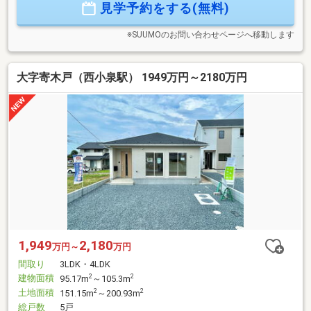
見学予約をする(無料)
制度を知りたい！経験豊富な弊社スタッフがしっかりとサポ
ート致します！
※SUUMOのお問い合わせページへ移動します
大字寄木戸（西小泉駅） 1949万円～2180万円
1,949
2,180
万円～
万円
間取り
3LDK・4LDK
建物面積
2
2
95.17m
～105.3m
土地面積
2
2
151.15m
～200.93m
総戸数
5戸