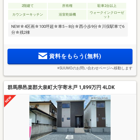
2階建て
所有権
駐車2台以上
ウォークインクローゼ
カウンターキッチン
浴室乾燥機
ット
NEW☆4区画☆100坪超☆車5～8台☆西小歩9分☆川俣駅車で6
分☆残2棟
資料をもらう(無料)
※SUUMOのお問い合わせページへ移動します
群馬県邑楽郡大泉町大字寄木戸 1,899万円 4LDK