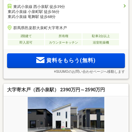
東武小泉線 西小泉駅 徒歩39分
東武小泉線 小泉町駅 徒歩56分
東武小泉線 竜舞駅 徒歩68分
群馬県邑楽郡大泉町大字寄木戸
2階建て
所有権
駐車2台以上
即入居可
カウンターキッチン
浴室乾燥機
資料をもらう(無料)
※SUUMOのお問い合わせページへ移動します
大字寄木戸（西小泉駅） 2390万円～2590万円