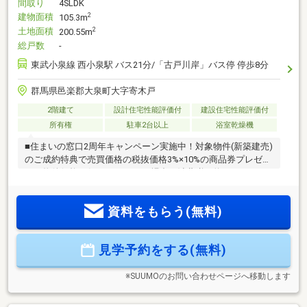
間取り
4SLDK
建物面積
2
105.3m
土地面積
2
200.55m
総戸数
-
東武小泉線 西小泉駅 バス21分/「古戸川岸」バス停 停歩8分
群馬県邑楽郡大泉町大字寄木戸
2階建て
設計住宅性能評価付
建設住宅性能評価付
所有権
駐車2台以上
浴室乾燥機
■住まいの窓口2周年キャンペーン実施中！対象物件(新築建売)
のご成約特典で売買価格の税抜価格3%×10%の商品券プレゼン
ト！物件価格が仮に2000万円の場合、消費税が約100万円とし
て計算すると1900万円×3%×10%で57 000円となります。・住
宅ローンの事なら経験豊富なバースランドにお任せくださ
資料をもらう(無料)
い！・ご予算に応じた注文住宅のご相談できます！・住み替
えや相続した物件など、様々な売却査定お任せください！・
他社の物件を同時に検討してみたい・補助金や減税等の国の
見学予約をする(無料)
制度を知りたい！経験豊富な弊社スタッフがしっかりとサポ
ート致します！
※SUUMOのお問い合わせページへ移動します