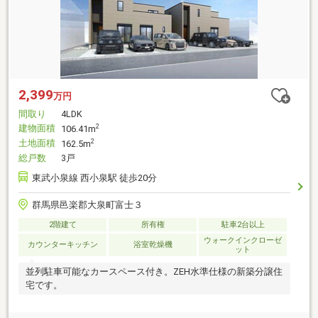
2,399
万円
間取り
4LDK
建物面積
2
106.41m
土地面積
2
162.5m
総戸数
3戸
東武小泉線 西小泉駅 徒歩20分
群馬県邑楽郡大泉町富士３
2階建て
所有権
駐車2台以上
ウォークインクローゼ
カウンターキッチン
浴室乾燥機
ット
並列駐車可能なカースペース付き。ZEH水準仕様の新築分譲住
宅です。