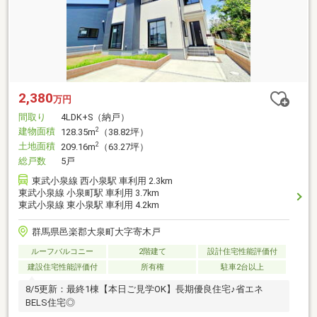
2,380
万円
間取り
4LDK+S（納戸）
建物面積
2
128.35m
（38.82坪）
土地面積
2
209.16m
（63.27坪）
総戸数
5戸
東武小泉線 西小泉駅 車利用 2.3km
東武小泉線 小泉町駅 車利用 3.7km
東武小泉線 東小泉駅 車利用 4.2km
群馬県邑楽郡大泉町大字寄木戸
ルーフバルコニー
2階建て
設計住宅性能評価付
建設住宅性能評価付
所有権
駐車2台以上
8/5更新：最終1棟【本日ご見学OK】長期優良住宅♪省エネ
BELS住宅◎