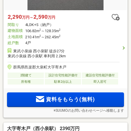
2,290
2,590
万円～
万円
間取り
4LDK+S（納戸）
建物面積
2
2
106.82m
～128.35m
土地面積
2
2
210.41m
～262.45m
総戸数
4戸
東武小泉線 西小泉駅 徒歩27分
東武小泉線 西小泉駅 車利用 2.2km
群馬県邑楽郡大泉町大字寄木戸
2階建て
設計住宅性能評価付
建設住宅性能評価付
所有権
駐車2台以上
即入居可
資料をもらう(無料)
※SUUMOのお問い合わせページへ移動します
大字寄木戸（西小泉駅） 2390万円