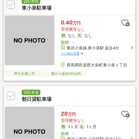
貸駐車場
東小泉駐車場
0.40
万円
管理費等なし
なし
なし
面積
-
東武小泉線 東小泉駅 徒歩4分
その他の交通
群馬県邑楽郡大泉町東小泉１丁目
即引き渡し可
駅から徒歩5分以内
貸駐車場
朝日貸駐車場
20
万円
管理費等なし
3ヶ月
1ヶ月
面積
-