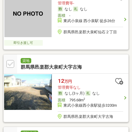
管理費等-
なし
なし
面積
-
東武小泉線 西小泉駅 徒歩26分
群馬県邑楽郡大泉町仙石２丁目
即引き渡し可
貸地
群馬県邑楽郡大泉町大字古海
12
万円
管理費等なし
なし(3ヶ月)
なし
2
面積
795.68m
東武小泉線西小泉駅徒歩3200m
群馬県邑楽郡大泉町大字古海