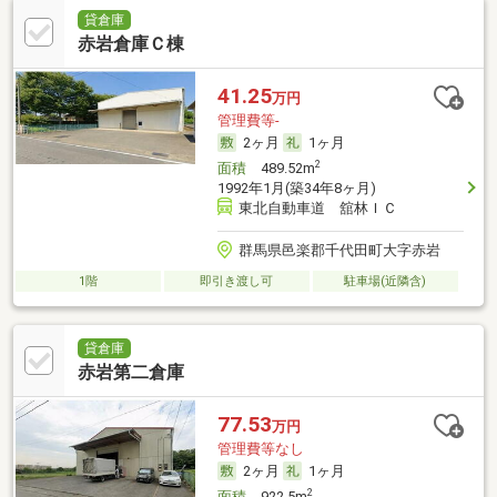
貸倉庫
赤岩倉庫Ｃ棟
41.25
万円
管理費等-
2ヶ月
1ヶ月
2
面積
489.52m
1992年1月(築34年8ヶ月)
東北自動車道 舘林ＩＣ
群馬県邑楽郡千代田町大字赤岩
1階
即引き渡し可
駐車場(近隣含)
貸倉庫
赤岩第二倉庫
77.53
万円
管理費等なし
2ヶ月
1ヶ月
2
面積
922.5m