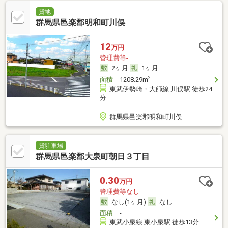
貸地
群馬県邑楽郡明和町川俣
12
万円
管理費等-
2ヶ月
1ヶ月
2
面積
1208.29m
東武伊勢崎・大師線 川俣駅 徒歩24
分
群馬県邑楽郡明和町川俣
貸駐車場
群馬県邑楽郡大泉町朝日３丁目
0.30
万円
管理費等なし
なし(1ヶ月)
なし
面積
-
東武小泉線 東小泉駅 徒歩13分