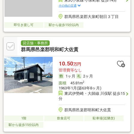
東武小泉線 小泉町駅 徒歩14分
その他の交通
群馬県邑楽郡大泉町朝日３丁目
即引き渡し可
駅から徒歩15分以内
貸店舗・事務所
群馬県邑楽郡明和町大佐貫
10.50
万円
管理費等なし
1ヶ月
2ヶ月
2
面積
45.81m
1963年1月(築63年8ヶ月)
東武伊勢崎・大師線 川俣駅 徒歩15
分
群馬県邑楽郡明和町大佐貫
1階
飲食店可
駐車場(近隣含)
駅から徒歩15分以内