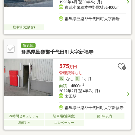
1993年4月(築33年5ヶ月)
東武小泉線本中野駅徒歩4000m
群馬県邑楽郡千代田町大字赤岩
駐車場(近隣含)
貸倉庫
群馬県邑楽郡千代田町大字新福寺
575
万円
管理費等なし
なし
1ヶ月
2
面積
4800m
2022年2月(築4年7ヶ月)
太田駅
群馬県邑楽郡千代田町大字新福寺
24時間セキュリティ
駐車場(近隣含)
築5年以内
2階以上
エレベーター