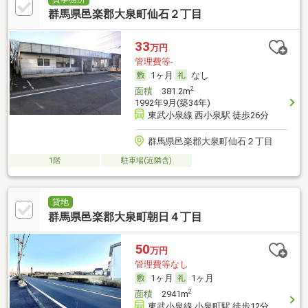
群馬県邑楽郡大泉町仙石２丁目
33
万円
管理費等-
1ヶ月
なし
2
面積
381.2m
1992年9月(築34年)
東武小泉線 西小泉駅 徒歩26分
群馬県邑楽郡大泉町仙石２丁目
1階
駐車場(近隣含)
貸地
群馬県邑楽郡大泉町朝日４丁目
50
万円
管理費等なし
1ヶ月
1ヶ月
2
面積
2941m
東武小泉線 小泉町駅 徒歩12分