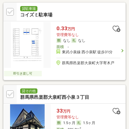
貸駐車場
コイズミ駐車場
0.33
万円
管理費等なし
なし
なし
面積
-
東武小泉線 西小泉駅 徒歩31分
群馬県邑楽郡大泉町大字寄木戸
即引き渡し可
貸その他
群馬県邑楽郡大泉町西小泉３丁目
33
万円
管理費等なし
1.5ヶ月
1.5ヶ月
2