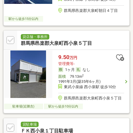
群馬県邑楽郡大泉町朝日４丁目
駅から徒歩15分以内
貸店舗・事務所
群馬県邑楽郡大泉町西小泉５丁目
9.50
万円
管理費等-
1ヶ月
なし
2
面積
79.13m
1991年3月(築35年6ヶ月)
東武小泉線 西小泉駅 徒歩10分
群馬県邑楽郡大泉町西小泉５丁目
駐車場(近隣含)
駅から徒歩10分以内
貸駐車場
ＦＫ西小泉１丁目駐車場