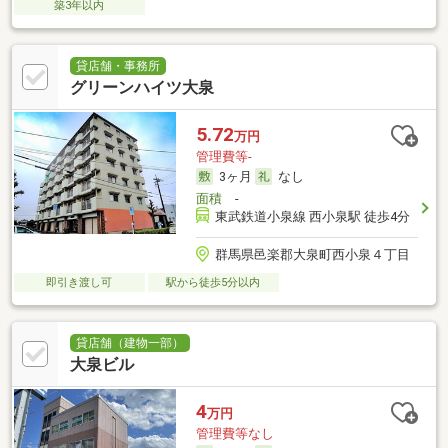
築3年以内
貸店舗・事務所
グリーンハイツ大泉
5.72
万円
管理費等-
3ヶ月
なし
面積
-
東武鉄道小泉線 西小泉駅 徒歩4分
群馬県邑楽郡大泉町西小泉４丁目
即引き渡し可
駅から徒歩5分以内
貸店舗（建物一部）
大泉ビル
4
万円
管理費等なし