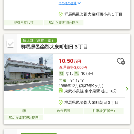
その他の交通
群馬県邑楽郡大泉町西小泉１丁目
即引き渡し可
駅から徒歩15分以内
貸店舗（建物一部）
群馬県邑楽郡大泉町朝日３丁目
10.50
万円
管理費等3,000円
なし
10万円
2
面積
94.13m
1988年12月(築37年9ヶ月)
東武小泉線 東小泉駅 徒歩16分
群馬県邑楽郡大泉町朝日３丁目
1階
飲食店可
駐車場(近隣含)
駅から徒歩20分以内