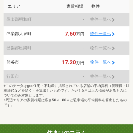
エリア
家賃相場
物件
邑楽郡明和町
-
物件一覧へ
7.60
邑楽郡大泉町
物件一覧へ
万円
邑楽郡邑楽町
-
物件一覧へ
17.20
熊谷市
物件一覧へ
万円
行田市
-
物件一覧へ
※このデータはgoo住宅・不動産に掲載されている店舗の平均賃料（管理費・駐
車場代などを除く）を算出したものです。ただし5戸以上の掲載があるものに
ついてのみ対象とします。
※周辺エリアの家賃相場は広さ50㎡~80㎡と駐車場の平均賃料を算出したもの
です。
住まいのコラム