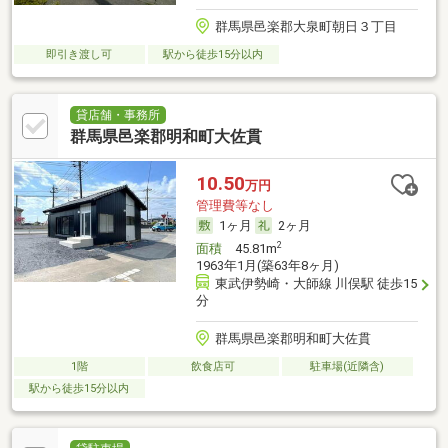
群馬県邑楽郡大泉町朝日３丁目
即引き渡し可
駅から徒歩15分以内
貸店舗・事務所
群馬県邑楽郡明和町大佐貫
10.50
万円
管理費等なし
1ヶ月
2ヶ月
2
面積
45.81m
1963年1月(築63年8ヶ月)
東武伊勢崎・大師線 川俣駅 徒歩15
分
群馬県邑楽郡明和町大佐貫
1階
飲食店可
駐車場(近隣含)
駅から徒歩15分以内