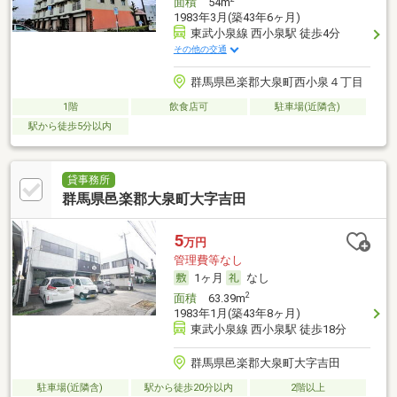
面積
54m
1983年3月(築43年6ヶ月)
東武小泉線 西小泉駅 徒歩4分
その他の交通
群馬県邑楽郡大泉町西小泉４丁目
1階
飲食店可
駐車場(近隣含)
駅から徒歩5分以内
貸事務所
群馬県邑楽郡大泉町大字吉田
5
万円
管理費等なし
1ヶ月
なし
2
面積
63.39m
1983年1月(築43年8ヶ月)
東武小泉線 西小泉駅 徒歩18分
群馬県邑楽郡大泉町大字吉田
駐車場(近隣含)
駅から徒歩20分以内
2階以上