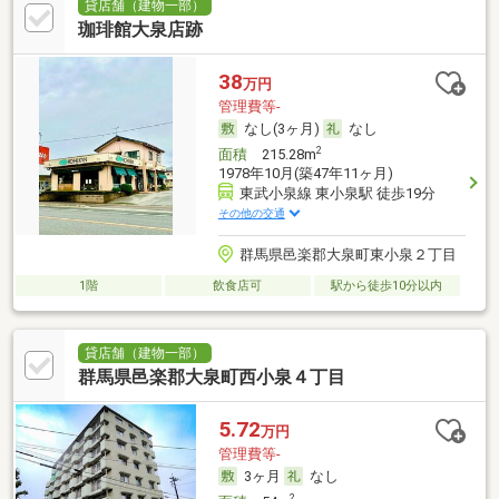
貸店舗（建物一部）
珈琲館大泉店跡
38
万円
管理費等-
なし(3ヶ月)
なし
2
面積
215.28m
1978年10月(築47年11ヶ月)
東武小泉線 東小泉駅 徒歩19分
その他の交通
群馬県邑楽郡大泉町東小泉２丁目
1階
飲食店可
駅から徒歩10分以内
貸店舗（建物一部）
群馬県邑楽郡大泉町西小泉４丁目
5.72
万円
管理費等-
3ヶ月
なし
2