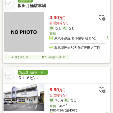
貸駐車場
坂田月極駐車場
0.30
万円
管理費等なし
なし
なし
面積
-
東武小泉線 西小泉駅 徒歩5分
群馬県邑楽郡大泉町坂田２丁目
即引き渡し可
駅から徒歩5分以内
貸店舗（建物一部）
ＣＬＶビル
8.80
万円
管理費等なし
1ヶ月
なし
2
面積
45m
1986年9月(築40年)