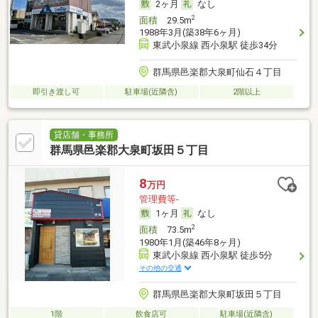
2ヶ月
なし
2
面積
29.5m
1988年3月(築38年6ヶ月)
東武小泉線 西小泉駅 徒歩34分
群馬県邑楽郡大泉町仙石４丁目
即引き渡し可
駐車場(近隣含)
2階以上
貸店舗・事務所
群馬県邑楽郡大泉町坂田５丁目
8
万円
管理費等-
1ヶ月
なし
2
面積
73.5m
1980年1月(築46年8ヶ月)
東武小泉線 西小泉駅 徒歩5分
その他の交通
群馬県邑楽郡大泉町坂田５丁目
1階
飲食店可
駐車場(近隣含)