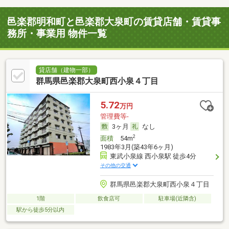
邑楽郡明和町と邑楽郡大泉町の賃貸店舗・賃貸事
務所・事業用 物件一覧
貸店舗（建物一部）
群馬県邑楽郡大泉町西小泉４丁目
5.72
万円
管理費等-
3ヶ月
なし
2
面積
54m
1983年3月(築43年6ヶ月)
東武小泉線 西小泉駅 徒歩4分
その他の交通
群馬県邑楽郡大泉町西小泉４丁目
1階
飲食店可
駐車場(近隣含)
駅から徒歩5分以内