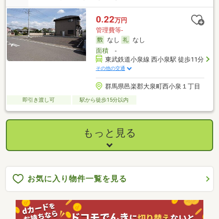
0.22
万円
管理費等-
なし
なし
面積
-
東武鉄道小泉線 西小泉駅 徒歩11分
その他の交通
群馬県邑楽郡大泉町西小泉１丁目
即引き渡し可
駅から徒歩15分以内
もっと見る
お気に入り物件一覧を見る