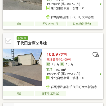
1992年2月(築34年7ヶ月)
東北自動車道 舘林ＩＣ
群馬県邑楽郡千代田町大字赤岩
1階
即引き渡し可
駐車場(近隣含)
貸倉庫
千代田倉庫２号棟
100.97
万円
管理費等10,400円
2ヶ月
1ヶ月
2
面積
1071m
1989年7月(築37年2ヶ月)
東北自動車道 舘林ＩＣ
群馬県邑楽郡千代田町大字新福寺
1階
駐車場(近隣含)