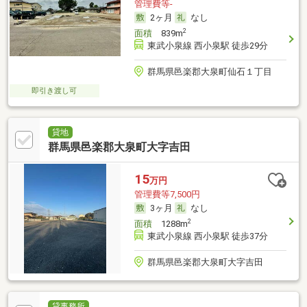
管理費等-
2ヶ月
なし
2
面積
839m
東武小泉線 西小泉駅 徒歩29分
群馬県邑楽郡大泉町仙石１丁目
即引き渡し可
貸地
群馬県邑楽郡大泉町大字吉田
15
万円
管理費等7,500円
3ヶ月
なし
2
面積
1288m
東武小泉線 西小泉駅 徒歩37分
群馬県邑楽郡大泉町大字吉田
貸事務所