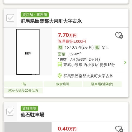
貸店舗・事務所
群馬県邑楽郡大泉町大字古氷
7.70
万円
管理費等5,000円
16.40万円(2ヶ月)
なし
2
面積
59.4m
1993年7月(築33年2ヶ月)
東武小泉線 西小泉駅 徒歩18分
群馬県邑楽郡大泉町大字古氷
1階
飲食店可
駐車場(近隣含)
駅から徒歩20分以内
貸駐車場
仙石駐車場
0.40
万円