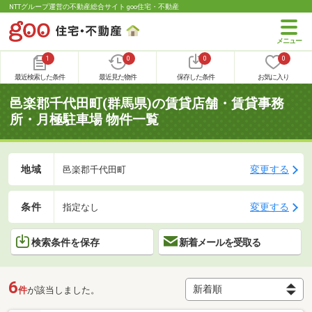
NTTグループ運営の不動産総合サイト goo住宅・不動産
1
0
0
0
最近検索した条件
最近見た物件
保存した条件
お気に入り
邑楽郡千代田町(群馬県)の賃貸店舗・賃貸事務
所・月極駐車場 物件一覧
地域
変更する
邑楽郡千代田町
条件
変更する
指定なし
検索条件を保存
新着メールを受取る
6
件
が該当しました。