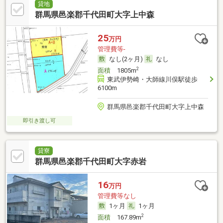
貸地
群馬県邑楽郡千代田町大字上中森
25
万円
管理費等-
なし(2ヶ月)
なし
2
面積
1805m
東武伊勢崎・大師線川俣駅徒歩
6100m
群馬県邑楽郡千代田町大字上中森
即引き渡し可
貸寮
群馬県邑楽郡千代田町大字赤岩
16
万円
管理費等なし
1ヶ月
1ヶ月
2
面積
167.89m