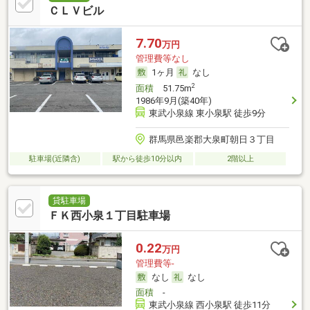
ＣＬＶビル
7.70
万円
管理費等なし
1ヶ月
なし
2
面積
51.75m
1986年9月(築40年)
東武小泉線 東小泉駅 徒歩9分
群馬県邑楽郡大泉町朝日３丁目
駐車場(近隣含)
駅から徒歩10分以内
2階以上
貸駐車場
ＦＫ西小泉１丁目駐車場
0.22
万円
管理費等-
なし
なし
面積
-
東武小泉線 西小泉駅 徒歩11分