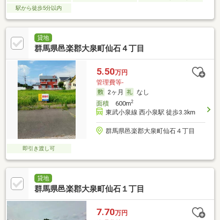
駅から徒歩5分以内
貸地
群馬県邑楽郡大泉町仙石４丁目
5.50
万円
管理費等-
2ヶ月
なし
2
面積
600m
東武小泉線 西小泉駅 徒歩3.3km
群馬県邑楽郡大泉町仙石４丁目
即引き渡し可
貸地
群馬県邑楽郡大泉町仙石１丁目
7.70
万円