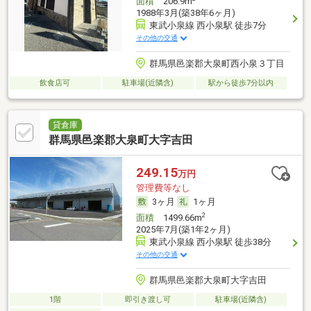
面積
206.9m
1988年3月(築38年6ヶ月)
東武小泉線 西小泉駅 徒歩7分
その他の交通
群馬県邑楽郡大泉町西小泉３丁目
飲食店可
駐車場(近隣含)
駅から徒歩7分以内
貸倉庫
群馬県邑楽郡大泉町大字吉田
249.15
万円
管理費等なし
3ヶ月
1ヶ月
2
面積
1499.66m
2025年7月(築1年2ヶ月)
東武小泉線 西小泉駅 徒歩38分
その他の交通
群馬県邑楽郡大泉町大字吉田
1階
即引き渡し可
駐車場(近隣含)