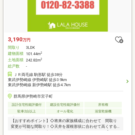
3,190
万円
間取り
3LDK
建物面積
2
101.44m
土地面積
2
242.82m
総戸数
-
ＪＲ両毛線 駒形駅 徒歩38分
東武伊勢崎線 伊勢崎駅 徒歩3.9km
東武伊勢崎線 新伊勢崎駅 徒歩4.7km
群馬県伊勢崎市宮子町
設計住宅性能評価付
建設住宅性能評価付
所有権
駐車2台以上
オール電化
浴室乾燥機
【おすすめポイント】◇将来の家族構成に合わせて 間取り
変更が可能な間取り！◇天井を屋根形状に合わせて高くする
ことで 開放感UP♪◇並列2台の駐車スペースあり！■【0120-