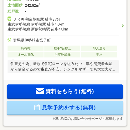
土地面積
2
242.82m
総戸数
-
ＪＲ両毛線 駒形駅 徒歩37分
東武伊勢崎線 伊勢崎駅 徒歩4.0km
東武伊勢崎線 新伊勢崎駅 徒歩4.8km
群馬県伊勢崎市宮子町
所有権
駐車2台以上
即入居可
オール電化
浴室乾燥機
平屋
住替えの為、新規で住宅ローンを組みたい、車や消費者金融
から借金がるので審査が不安、シングルマザーでも大丈夫か
な、過去に他社で審査が通らなかった、 1つでも該当していた
ら是非、当社までご相談ください！
資料をもらう(無料)
見学予約をする(無料)
※SUUMOのお問い合わせページへ移動します