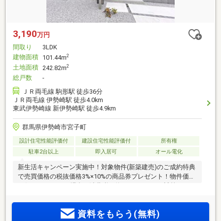
3,190
万円
間取り
3LDK
建物面積
2
101.44m
土地面積
2
242.82m
総戸数
-
ＪＲ両毛線 駒形駅 徒歩36分
ＪＲ両毛線 伊勢崎駅 徒歩4.0km
東武伊勢崎線 新伊勢崎駅 徒歩4.9km
群馬県伊勢崎市宮子町
設計住宅性能評価付
建設住宅性能評価付
所有権
駐車2台以上
即入居可
オール電化
新生活キャンペーン実施中！対象物件(新築建売)のご成約特典
で売買価格の税抜価格3%×10%の商品券プレゼント！物件価格
が仮に2000万円の場合、消費税が約100万円として計算すると
1900万円×3%×10%で57 000円となります。＜教育施設＞宮郷
小学校・宮郷中学校■人造大理石カウンターシステムキッチ
資料をもらう(無料)
ン：高いデザイン性と耐久性を兼ね備え、インテリアに馴染