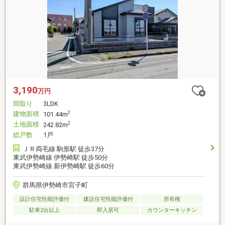
3,190
万円
間取り
3LDK
建物面積
2
101.44m
土地面積
2
242.82m
総戸数
1戸
ＪＲ両毛線 駒形駅 徒歩37分
東武伊勢崎線 伊勢崎駅 徒歩50分
東武伊勢崎線 新伊勢崎駅 徒歩60分
群馬県伊勢崎市宮子町
設計住宅性能評価付
建設住宅性能評価付
所有権
駐車2台以上
即入居可
カウンターキッチン