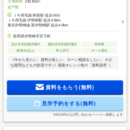
土地面積
2
242.82m
総戸数
-
ＪＲ両毛線 駒形駅 徒歩36分
ＪＲ両毛線 伊勢崎駅 徒歩4.0km
東武伊勢崎線 新伊勢崎駅 徒歩4.9km
群馬県伊勢崎市宮子町
設計住宅性能評価付
建設住宅性能評価付
所有権
駐車2台以上
即入居可
オール電化
《今から見たい、資料が欲しい、ローン相談をしたい、小さ
な疑問なども大歓迎です♪》画面オレンジ色の「資料請求（無
料）」をクリック！お気軽にお問い合わせください！☆物件
おすすめPOINT☆・家事動線がスムーズになる平屋住宅♪・光
熱費の削減と管理がしやすいオール電化♪・土間収納＋各居室
資料をもらう(無料)
収納付き?大満足の収納力です♪☆周辺ロケーション☆宮郷小
学校 約2200ｍ/徒歩28分宮郷中学校 約1700ｍ/徒歩21
分コープぐんま コープ宮子店 約1000ｍ/車3分〇未掲載物
見学予約をする(無料)
件などさらに物件を見たい方は下記リンクよりソルホームHP
へお越しください(^^♪
※SUUMOのお問い合わせページへ移動します