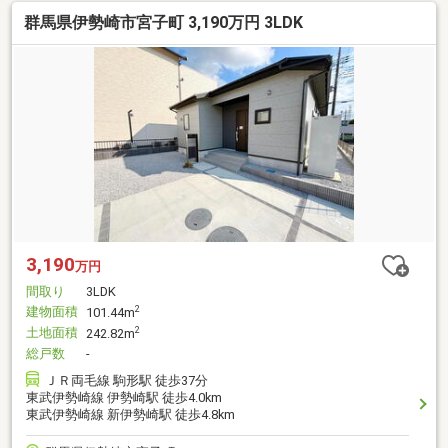
群馬県伊勢崎市宮子町 3,190万円 3LDK
3,190
万円
間取り
3LDK
建物面積
2
101.44m
土地面積
2
242.82m
総戸数
-
ＪＲ両毛線 駒形駅 徒歩37分
東武伊勢崎線 伊勢崎駅 徒歩4.0km
東武伊勢崎線 新伊勢崎駅 徒歩4.8km