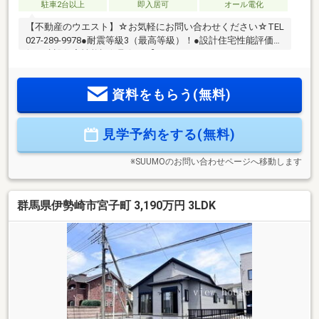
駐車2台以上
即入居可
オール電化
【不動産のウエスト】☆お気軽にお問い合わせください☆TEL
027-289-9978●耐震等級3（最高等級）！●設計住宅性能評価取
得！建設住宅性能評価取得！【ライフインフォメーショ
ン】・ベイシア西部モール店…徒歩10分（790ｍ）・伊勢崎市
立宮郷小学校…徒歩33分（2609ｍ）・伊勢崎市立宮郷中学校…
資料をもらう(無料)
徒歩22分（1756ｍ）
見学予約をする(無料)
※SUUMOのお問い合わせページへ移動します
群馬県伊勢崎市宮子町 3,190万円 3LDK