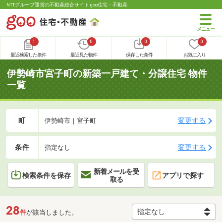
NTTグループ運営の不動産総合サイト goo住宅・不動産
1
0
0
0
最近検索した条件
最近見た物件
保存した条件
お気に入り
伊勢崎市宮子町の新築一戸建て・分譲住宅 物件
一覧
町
変更する
伊勢崎市｜宮子町
条件
変更する
指定なし
新着メールを受
検索条件を保存
アプリで探す
取る
28
件
が該当しました。