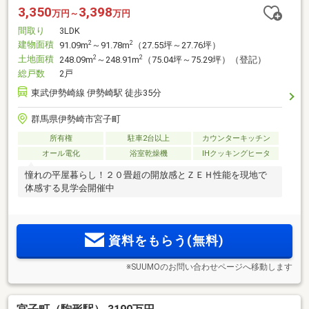
3,350
3,398
万円～
万円
間取り
3LDK
建物面積
2
2
91.09m
～91.78m
（27.55坪～27.76坪）
土地面積
2
2
248.09m
～248.91m
（75.04坪～75.29坪）（登記）
総戸数
2戸
東武伊勢崎線 伊勢崎駅 徒歩35分
群馬県伊勢崎市宮子町
所有権
駐車2台以上
カウンターキッチン
オール電化
浴室乾燥機
IHクッキングヒータ
憧れの平屋暮らし！２０畳超の開放感とＺＥＨ性能を現地で
体感する見学会開催中
資料をもらう(無料)
※SUUMOのお問い合わせページへ移動します