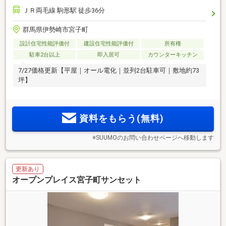
ＪＲ両毛線 駒形駅 徒歩36分
群馬県伊勢崎市宮子町
設計住宅性能評価付
建設住宅性能評価付
所有権
駐車2台以上
即入居可
カウンターキッチン
7/27価格更新【平屋｜オール電化｜並列2台駐車可｜敷地約73
坪】
資料をもらう(無料)
※SUUMOのお問い合わせページへ移動します
更新あり
オープンプレイス宮子町サンセット