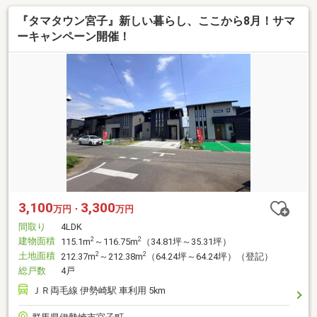
『タマタウン宮子』新しい暮らし、ここから8月！サマ
ーキャンペーン開催！
3,100
3,300
万円・
万円
間取り
4LDK
建物面積
2
2
115.1m
～116.75m
（34.81坪～35.31坪）
土地面積
2
2
212.37m
～212.38m
（64.24坪～64.24坪）（登記）
総戸数
4戸
ＪＲ両毛線 伊勢崎駅 車利用 5km