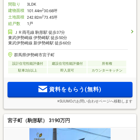
間取り
3LDK
建物面積
2
101.44m
30.68坪
土地面積
2
242.82m
73.45坪
総戸数
1戸
ＪＲ両毛線 駒形駅 徒歩37分
東武伊勢崎線 伊勢崎駅 徒歩50分
東武伊勢崎線 新伊勢崎駅 徒歩60分
群馬県伊勢崎市宮子町
設計住宅性能評価付
建設住宅性能評価付
所有権
駐車2台以上
即入居可
カウンターキッチン
資料をもらう(無料)
※SUUMOのお問い合わせページへ移動します
宮子町（駒形駅） 3190万円