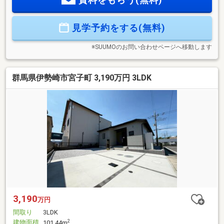
━━━━━━━━━━━━━━━━━━━━ 伊勢崎発、群
馬県全域へ。『ビューハウス』
見学予約をする(無料)
━━━━━━━━━━━━━━━━━━━━ ＼営業時
間外でも対応致します／ ≪営業時間≫ 9:00～19:00
.・♪キッズスペース有◎お子様連れも大歓迎♪・.
※SUUMOのお問い合わせページへ移動します
群馬県伊勢崎市宮子町 3,190万円 3LDK
3,190
万円
間取り
3LDK
建物面積
2
101.44m