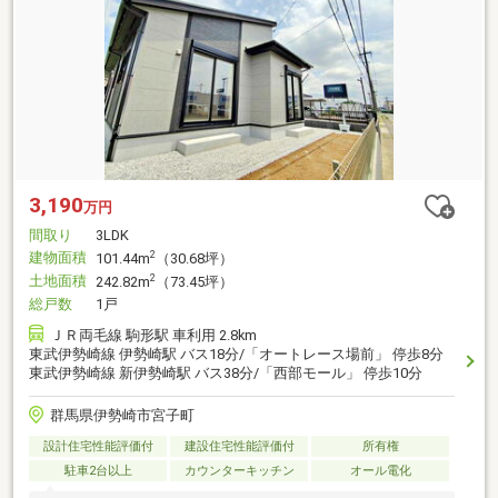
3,190
万円
間取り
3LDK
建物面積
2
101.44m
（30.68坪）
土地面積
2
242.82m
（73.45坪）
総戸数
1戸
ＪＲ両毛線 駒形駅 車利用 2.8km
東武伊勢崎線 伊勢崎駅 バス18分/「オートレース場前」 停歩8分
東武伊勢崎線 新伊勢崎駅 バス38分/「西部モール」 停歩10分
群馬県伊勢崎市宮子町
設計住宅性能評価付
建設住宅性能評価付
所有権
駐車2台以上
カウンターキッチン
オール電化