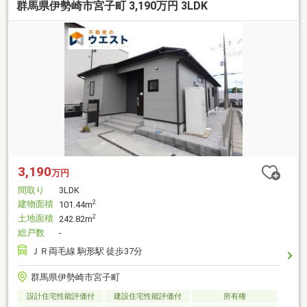
群馬県伊勢崎市宮子町 3,190万円 3LDK
3,190
万円
間取り
3LDK
建物面積
2
101.44m
土地面積
2
242.82m
総戸数
-
ＪＲ両毛線 駒形駅 徒歩37分
群馬県伊勢崎市宮子町
設計住宅性能評価付
建設住宅性能評価付
所有権