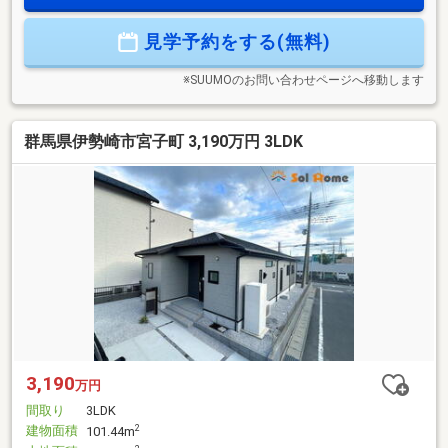
む質感と日々のお手入れのしやすさが大きな魅力。■オープン
サニタリー：開放感あふれるデザインで空間を広く見せ湿気
見学予約をする(無料)
がこもらず衛生的。自分好みの「魅せる収納」を楽しめま
す。
※SUUMOのお問い合わせページへ移動します
群馬県伊勢崎市宮子町 3,190万円 3LDK
3,190
万円
間取り
3LDK
建物面積
2
101.44m