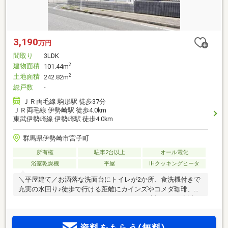
3,190
万円
間取り
3LDK
建物面積
2
101.44m
土地面積
2
242.82m
総戸数
-
ＪＲ両毛線 駒形駅 徒歩37分
ＪＲ両毛線 伊勢崎駅 徒歩4.0km
東武伊勢崎線 伊勢崎駅 徒歩4.0km
群馬県伊勢崎市宮子町
所有権
駐車2台以上
オール電化
浴室乾燥機
平屋
IHクッキングヒータ
＼平屋建て／お洒落な洗面台にトイレが2か所、食洗機付きで
充実の水回り♪徒歩で行ける距離にカインズやコメダ珈琲、サ
イゼリアなどあります！スタバやベイシアも近くです♪生活に
便利なエリアです！■宮郷小学校…約2170ｍ（徒歩28分）■い
せさきガーデンズ（車で約3分）お魚屋さんや飲食店、雑貨店
資料をもらう(無料)
が集まるモールです。