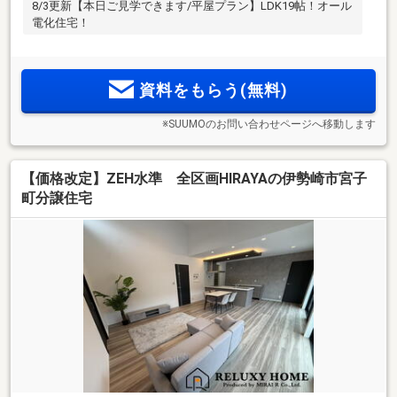
8/3更新【本日ご見学できます/平屋プラン】LDK19帖！オール
電化住宅！
資料をもらう(無料)
※SUUMOのお問い合わせページへ移動します
【価格改定】ZEH水準 全区画HIRAYAの伊勢崎市宮子
町分譲住宅