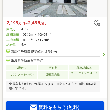
2,199
2,495
万円～
万円
間取り
4LDK
建物面積
2
2
102.36m
～106.05m
土地面積
2
2
183.7m
～251.77m
総戸数
5戸
東武伊勢崎線 伊勢崎駅 徒歩34分
群馬県伊勢崎市宮子町
2階建て
所有権
駐車2台以上
ウォークインクローゼ
カウンターキッチン
浴室乾燥機
ット
全居室収納付でお部屋すっきり！1階LDKは広々18畳の新築分
譲住宅です。
資料をもらう(無料)