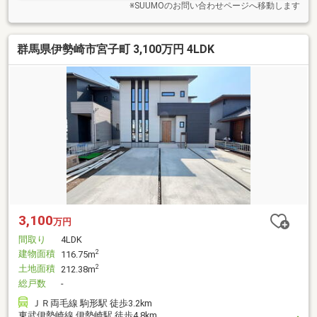
願っております。
※SUUMOのお問い合わせページへ移動します
群馬県伊勢崎市宮子町 3,100万円 4LDK
3,100
万円
間取り
4LDK
建物面積
2
116.75m
土地面積
2
212.38m
総戸数
-
ＪＲ両毛線 駒形駅 徒歩3.2km
東武伊勢崎線 伊勢崎駅 徒歩4.8km