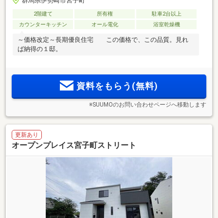
群馬県伊勢崎市宮子町
2階建て
所有権
駐車2台以上
カウンターキッチン
オール電化
浴室乾燥機
～価格改定～長期優良住宅 この価格で、この品質。見れ
ば納得の１邸。
資料をもらう(無料)
※SUUMOのお問い合わせページへ移動します
更新あり
オープンプレイス宮子町ストリート