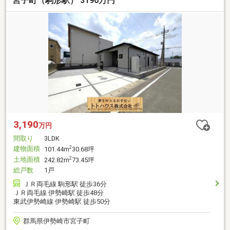
宮子町（駒形駅） 3190万円
3,190
万円
間取り
3LDK
建物面積
2
101.44m
30.68坪
土地面積
2
242.82m
73.45坪
総戸数
1戸
ＪＲ両毛線 駒形駅 徒歩36分
ＪＲ両毛線 伊勢崎駅 徒歩48分
東武伊勢崎線 伊勢崎駅 徒歩50分
群馬県伊勢崎市宮子町