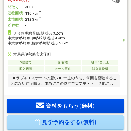
間取り
4LDK
建物面積
2
116.75m
土地面積
2
212.37m
総戸数
-
ＪＲ両毛線 駒形駅 徒歩3.2km
東武伊勢崎線 伊勢崎駅 徒歩4.8km
東武伊勢崎線 新伊勢崎駅 徒歩5.2km
群馬県伊勢崎市宮子町
2階建て
所有権
駐車2台以上
即入居可
オール電化
浴室乾燥機
□■ ラブルエステートの願い ■□一生のうち、何回も経験するこ
とのない住宅購入。本当にこの物件で大丈夫・・・？他にも
良い物件がでないかな・・・？住宅ローンの支払いは大丈夫
かな・・・？将来の不安、不動産購入への不安はつきもので
す。不安を抱えないで購入する人の方が少ないです。だから
資料をもらう(無料)
こそ、弊社が存在しているのです。もちろん弊社がすべて不
安を払拭できるわけではございません。弊社は多くの物件を
紹介できるからこそ本当にそれぞれに合ったご提案ができる
見学予約をする(無料)
と確信しております。また、売買の『透明性』にこだわって
おります。安心して、ワクワクして住宅探しをして欲しいと