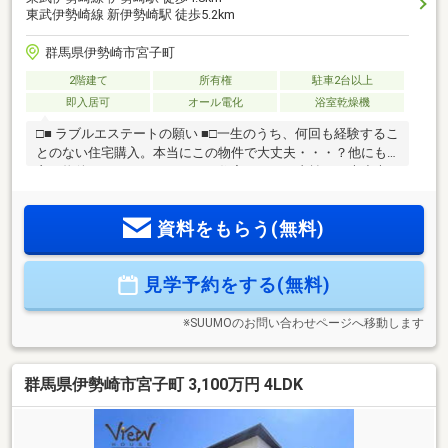
東武伊勢崎線 新伊勢崎駅 徒歩5.2km
群馬県伊勢崎市宮子町
2階建て
所有権
駐車2台以上
即入居可
オール電化
浴室乾燥機
□■ ラブルエステートの願い ■□一生のうち、何回も経験するこ
とのない住宅購入。本当にこの物件で大丈夫・・・？他にも
良い物件がでないかな・・・？住宅ローンの支払いは大丈夫
かな・・・？将来の不安、不動産購入への不安はつきもので
す。不安を抱えないで購入する人の方が少ないです。だから
資料をもらう(無料)
こそ、弊社が存在しているのです。もちろん弊社がすべて不
安を払拭できるわけではございません。弊社は多くの物件を
紹介できるからこそ本当にそれぞれに合ったご提案ができる
見学予約をする(無料)
と確信しております。また、売買の『透明性』にこだわって
おります。安心して、ワクワクして住宅探しをして欲しいと
願っております。
※SUUMOのお問い合わせページへ移動します
群馬県伊勢崎市宮子町 3,100万円 4LDK