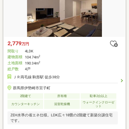
2,779
万円
間取り
4LDK
建物面積
2
104.74m
土地面積
2
190.34m
総戸数
4戸
ＪＲ両毛線 駒形駅 徒歩38分
群馬県伊勢崎市宮子町
2階建て
所有権
駐車2台以上
ウォークインクローゼ
カウンターキッチン
浴室乾燥機
ット
ZEH水準の省エネ仕様。LDK広々18畳の2階建て新築分譲住宅
です。