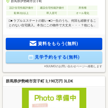
群馬県伊勢崎市宮子町
設計住宅性能評価付
建設住宅性能評価付
所有権
駐車2台以上
即入居可
オール電化
□■ ラブルエステートの願い ■□一生のうち、何回も経験するこ
とのない住宅購入。本当にこの物件で大丈夫・・・？他にも
良い物件がでないかな・・・？住宅ローンの支払いは大丈夫
かな・・・？将来の不安、不動産購入への不安はつきもので
す。不安を抱えないで購入する人の方が少ないです。だから
資料をもらう(無料)
こそ、弊社が存在しているのです。もちろん弊社がすべて不
安を払拭できるわけではございません。弊社は多くの物件を
紹介できるからこそ本当にそれぞれに合ったご提案ができる
見学予約をする(無料)
と確信しております。また、売買の『透明性』にこだわって
おります。安心して、ワクワクして住宅探しをして欲しいと
願っております。
※SUUMOのお問い合わせページへ移動します
群馬県伊勢崎市宮子町 3,190万円 3LDK