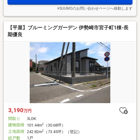
※SUUMOのお問い合わせページへ移動します
【平屋】ブルーミングガーデン 伊勢崎市宮子町1棟-長
期優良
3,190
万円
間取り
3LDK
建物面積
2
101.44m
（30.68坪）
土地面積
2
242.82m
（73.45坪）（登記）
総戸数
1戸