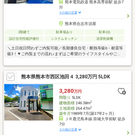
熊本電気鉄道 熊本高専前駅 徒歩7
分
その他の交通
熊本県合志市須屋
2階建て
駐車場あり
駐車2台
設計住宅性能評価付
システムキッチン
浴室乾燥機
＼土日祝日問わずご内覧可能／長期優良住宅・断熱等級6・耐震等
級3！▼ご内覧までの流れ♪まずはご希望のライフスタイルやご条
件を丁寧にヒアリング。厳選した物件の中から、ご納得いただけ
る住まいをご提案いたします。ご内覧のスケジュールも、お客様
のご都合に合わせて柔軟に調整いたします。▼資金計画・住宅ロ
熊本県熊本市西区池田４ 3,280万円 5LDK
ーンもワンストップでサポート♪「年収・資産に応じた最適な借入
額を知りたい」「転職後でもローンは組めるか」などのお悩みに
経験豊富な担当者が丁寧にご対応。安心して次のステージへ進め
3,280
万円
るよう、的確なアドバイスを行います自社HPでは、公開以外の物
間取り
5LDK
件もご紹介しておりますTEL：096-206-1230
2
建物面積
246.58m
2
土地面積
264.47m
築年月
1989年7月(築37年2ヶ月)
ＪＲ鹿児島本線 崇城大学前駅 徒歩
7分
その他の交通