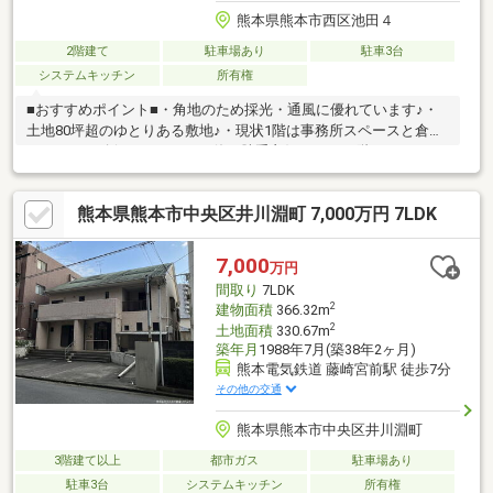
熊本県熊本市西区池田４
2階建て
駐車場あり
駐車3台
システムキッチン
所有権
■おすすめポイント■・角地のため採光・通風に優れています♪・
土地80坪超のゆとりある敷地♪・現状1階は事務所スペースと倉庫
スペースが確保されており、使い勝手良好です♪・2階はファミリ
ー向けの4LDKで居住性も良好です♪・事務所利用可能なため、オ
フィス・クリニック・教室・倉庫兼事務所など多目的に活用でき
熊本県熊本市中央区井川淵町 7,000万円 7LDK
ます♪・駐車5台以上可能です♪来客用スペースも確保できま
す！・JR鹿児島本線「崇城大学前」駅 徒歩約7分♪通勤・通学の利
便性に優れた立地です！■ご内覧・ご来店 ご希望のお客様へ■ご
7,000
万円
来店・見学予約受付中！ご希望のお日にちをお気軽にご連絡下さ
間取り
7LDK
いませ♪
2
建物面積
366.32m
2
土地面積
330.67m
築年月
1988年7月(築38年2ヶ月)
熊本電気鉄道 藤崎宮前駅 徒歩7分
その他の交通
熊本県熊本市中央区井川淵町
3階建て以上
都市ガス
駐車場あり
駐車3台
システムキッチン
所有権