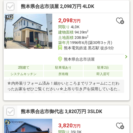
♪【内覧ツアー】熊本県全域の気になる物件を全て当社でまとめて
熊本県合志市須屋 2,098万円 4LDK
ご内覧いただけます☆窓口を一つに絞れるから手間も時間もかか
りません【購入総額の限界へ挑戦】もっと安く買えるのでは？そ
んな悩みは当社が解決します当社ではオプション費用（エアコ
2,098
万円
ン、太陽光等）もお客様に代わり相見積もり他社様でお見積もり
間取り
4LDK
を取った後でも大丈夫！一度ご相談ください！
2
建物面積
94.39m
2
土地面積
208.8m
築年月
1996年6月(築30年3ヶ月)
熊本電気鉄道 黒石駅 徒歩5分
熊本県合志市須屋
2階建て
駐車場あり
駐車2台
システムキッチン
所有権
即入居可
☆内外装リフォーム済み！細かいところまでリフォームにこだわ
ったお家をぜひご覧ください♪☆上吊り引き戸を採用しているた
め、各部屋の間の段差が少なく開放的＆掃除がしやすいです♪☆
全居室収納があり、2階洋室にはワイドなクローゼットもございま
す♪☆お庭では家庭菜園やBBQ等楽しめます♪○合志市立西合志東
熊本県合志市御代志 3,820万円 3SLDK
小学校 徒歩12分（約900m）○合志市立西合志南中学校 徒歩10
分（約790m）○熊本電気鉄道/黒石駅 徒歩5分（約370m）○熊本
電鉄バス/黒石・ポリテクセンター熊本前 徒歩4分（約320m）○
3,820
万円
セブンイレブン合志西南中入口店 徒歩6分（約450ｍ）
間取り
3SLDK