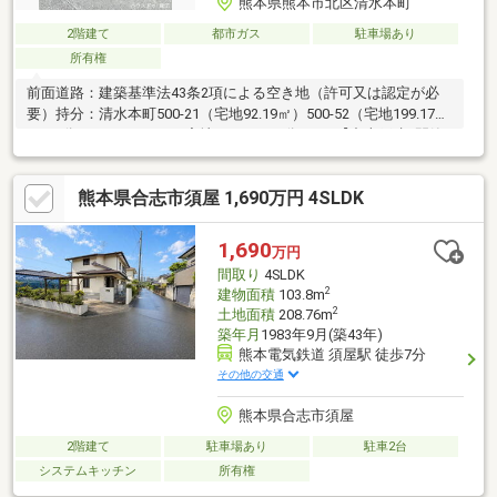
熊本県熊本市北区清水本町
2階建て
都市ガス
駐車場あり
所有権
前面道路：建築基準法43条2項による空き地（許可又は認定が必
要）持分：清水本町500-21（宅地92.19㎡）500-52（宅地199.17
㎡/47分の1）、500-53（宅地81.85㎡/47分の1）【中古戸建×閑静
な住環境×小学校徒歩4分】・土地27.88坪／建物21.53坪・4DK・
駐車1台可・清水小学校徒歩4分／竜南中学校徒歩32分・スーパー
熊本県合志市須屋 1,690万円 4SLDK
徒歩7分・徒歩10分圏内に駅やスーパー、ドラッグストアアがあ
り車を使わなくても日々の買い物が完結・DIY、リフォーム向き！
自分好みの住空間に♪
1,690
万円
間取り
4SLDK
2
建物面積
103.8m
2
土地面積
208.76m
築年月
1983年9月(築43年)
熊本電気鉄道 須屋駅 徒歩7分
その他の交通
熊本県合志市須屋
2階建て
駐車場あり
駐車2台
システムキッチン
所有権