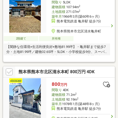
間取り
5LDK
2
建物面積
107.94m
2
土地面積
271.07m
築年月
1966年3月(築60年6ヶ月)
熊本電気鉄道 亀井駅 徒歩7分
熊本県熊本市北区清水亀井町
2階建て
所有権
【閑静な住環境×生活利便良好×敷地81.99坪】・亀井駅まで徒歩7
分・土地81.99坪／建物32.65坪・5LDK・小学校徒歩9分、スーパ
ー徒歩11分、ドラッグストア徒歩7分・プライベート空間を確
保、お庭では家庭菜園や趣味のスペースとしても活用できます
熊本県熊本市北区清水本町 800万円 4DK
800
万円
間取り
4DK
2
建物面積
71.2m
2
土地面積
92.19m
築年月
1978年1月(築48年8ヶ月)
熊本電気鉄道 亀井駅 徒歩7分