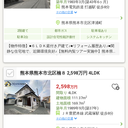
築年月
1983年3月(築43年6ヶ月)
熊本電気鉄道 打越駅 徒歩8分
その他の交通
熊本県熊本市北区津浦町
2階建て
都市ガス
駐車場あり
駐車2台
設計住宅性能評価付
システムキッチン
【物件特徴】■６ＬＤＫ庭付き戸建て♪■リフォーム履歴あり♪■閑
静な住宅地で、近隣環境良好♪【無料内覧ツアー実施中】熊本県内
の気になる物件、まとめてご案内いたします♪ネットに掲載されて
いない物件の情報も多数あり！お客様にあわせて物件をご紹介い
たします！【住宅ローン相談会実施中】「まだ２０代で、住宅ロ
熊本県熊本市北区楠８ 2,598万円 4LDK
ーンが不安、、、」「借り入れがあるけど大丈夫？」「金利が上
がっているみたいだけど、大丈夫？」「住宅購入にはどのような
費用がかかる？」疑問点、ご不安なこと、ご相談ください！住宅
2,598
万円
のプロが、お役様に寄り添ったご提案をいたします！
間取り
4LDK
2
建物面積
111.37m
2
土地面積
169.7m
築年月
1989年9月(築37年)
ＪＲ豊肥本線 武蔵塚駅 徒歩8分
その他の交通