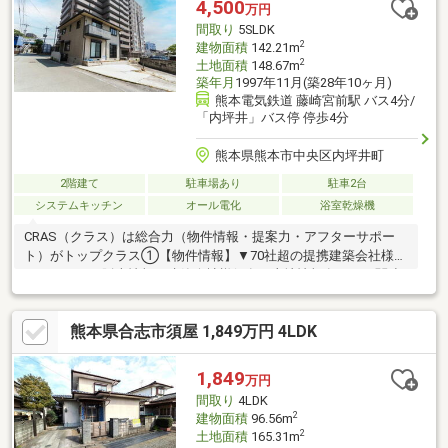
4,500
万円
間取り
5SLDK
2
建物面積
142.21m
2
土地面積
148.67m
築年月
1997年11月(築28年10ヶ月)
熊本電気鉄道 藤崎宮前駅 バス4分/
「内坪井」バス停 停歩4分
熊本県熊本市中央区内坪井町
2階建て
駐車場あり
駐車2台
システムキッチン
オール電化
浴室乾燥機
CRAS（クラス）は総合力（物件情報・提案力・アフターサポー
ト）がトップクラス①【物件情報】▼70社超の提携建築会社様モ
デルハウスの販売情報や建築会社様保有の土地情報有り！▼関連
会社の新着・未公開物件情報②【提案力】▼住宅ローン金融機関
様の比較や住宅ローンの審査のコツも把握！▼後悔しないための
熊本県合志市須屋 1,849万円 4LDK
ライフプランシミュレーションFPへの家計の見直し相談も可能！
【アフターサポート】▼税金面等のアドバイス資金贈与（援助）
や住宅ローン控除のご案内やご相談もお任せ！▼お引渡し後のア
1,849
万円
フターサポートお引渡し後のメンテナンス（リフォーム）、将来
間取り
4LDK
的な売却・賃貸等の運用サポート！
2
建物面積
96.56m
2
土地面積
165.31m