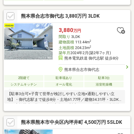
熊本県合志市御代志 3,880万円 3LDK
3,880
万円
間取り
3LDK
2
建物面積
113.44m
2
土地面積
204.23m
築年月
2024年2月(築2年7ヶ月)
熊本電気鉄道 御代志駅 徒歩8分
熊本県合志市御代志
2階建て
駐車場あり
駐車3台
システムキッチン
オール電化
浴室乾燥機
【駐車3台可×子育て世帯が検討しやすい立地×通勤しやすい立
地】・御代志駅まで徒歩8分・土地61.77坪／建物34.31坪・3LDK
で、家族構成や暮らし方の変化にも対応しやすい間取り・小学校
徒歩20分、スーパー徒歩4分・ミッドセンチュリーを彷彿とさせ
る、個性的な三角屋根の外観・駐車3台以上可能、家具・照明付
熊本県熊本市中央区内坪井町 4,500万円 5SLDK
き・エアコン2台