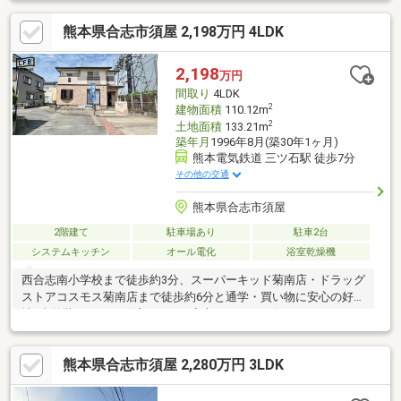
熊本県合志市須屋 2,198万円 4LDK
2,198
万円
間取り
4LDK
2
建物面積
110.12m
2
土地面積
133.21m
築年月
1996年8月(築30年1ヶ月)
熊本電気鉄道 三ツ石駅 徒歩7分
その他の交通
熊本県合志市須屋
2階建て
駐車場あり
駐車2台
システムキッチン
オール電化
浴室乾燥機
西合志南小学校まで徒歩約3分、スーパーキッド菊南店・ドラッグ
ストアコスモス菊南店まで徒歩約6分と通学・買い物に安心の好立
地♪内外装リフォーム済みなので安心してすぐお住いいただけます
♪
熊本県合志市須屋 2,280万円 3LDK