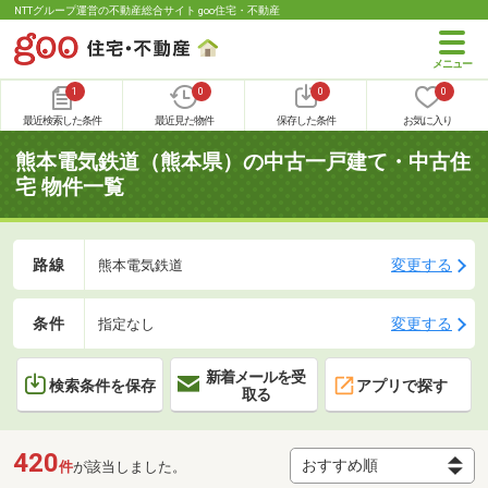
NTTグループ運営の不動産総合サイト goo住宅・不動産
1
0
0
0
最近検索した条件
最近見た物件
保存した条件
お気に入り
熊本電気鉄道（熊本県）の中古一戸建て・中古住
宅 物件一覧
路線
変更する
熊本電気鉄道
条件
変更する
指定なし
新着メールを受
検索条件を保存
アプリで探す
取る
420
件
が該当しました。