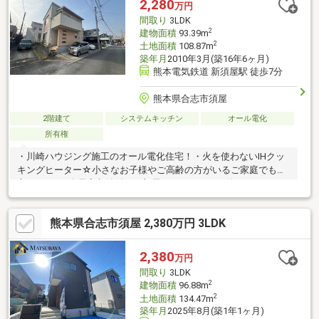
2,280
万円
間取り
3LDK
2
建物面積
93.39m
2
土地面積
108.87m
築年月
2010年3月(築16年6ヶ月)
熊本電気鉄道 新須屋駅 徒歩7分
熊本県合志市須屋
2階建て
システムキッチン
オール電化
所有権
・川崎ハウジング施工のオール電化住宅！・火を使わないIHクッ
キングヒーター☆小さなお子様やご高齢の方がいるご家庭でも安
心ですね♪・全居室収納付！お部屋をすっきりとお使いいただけま
す。【備考】・共有持分土地：664-1（地番）2.07㎡（宅地）持分
2分の1・敷地内電柱有・駐車場：2台可※居住中の為ご内覧には事
熊本県合志市須屋 2,380万円 3LDK
前の日程調整が必要です。ご見学の際は事前のご連絡お願いしま
す。
2,380
万円
間取り
3LDK
2
建物面積
96.88m
2
土地面積
134.47m
築年月
2025年8月(築1年1ヶ月)