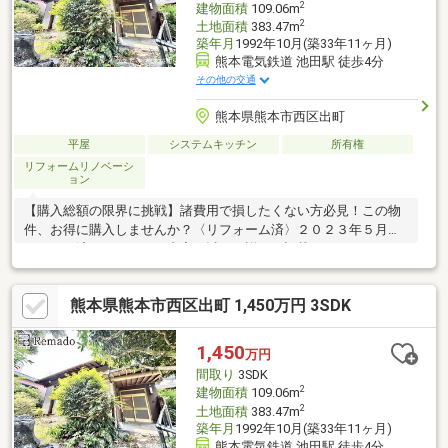
2
建物面積
109.06m
2
土地面積
383.47m
築年月
1992年10月(築33年11ヶ月)
熊本電気鉄道 池田駅 徒歩4分
その他の交通
熊本県熊本市西区出町
平屋
システムキッチン
所有権
リフォームリノベーシ
ョン
【購入総額の限界に挑戦】諸費用で損したくない方必見！この物
件、お得に購入しませんか？〈リフォーム済〉２０２３年５月リ
フォーム済。リフォーム内容は以下に詳しく記載しております。
〈池田駅から徒歩４分〉駅から徒歩圏内で生活にゆとりを。将来
の資産価値にも期待◎〈池田小学校まで徒歩６分〉通学路が短い
熊本県熊本市西区出町 1,450万円 3SDK
から、低学年のお子様も安心です〈スーパーまで徒歩７分〉急な
来客や、深夜の「困った」もすぐ解決【内覧ツアー】 熊本県全域
の気になる物件を全て弊社でまとめてご内覧いただけます水曜日
1,450
万円
や１８時以降、お仕事終わりの内覧も柔軟に対応！物件選びから
間取り
3SDK
お引渡しまで『ハウスドゥ熊本桜町』が全力でサポートします
2
建物面積
109.06m
2
土地面積
383.47m
築年月
1992年10月(築33年11ヶ月)
熊本電気鉄道 池田駅 徒歩4分