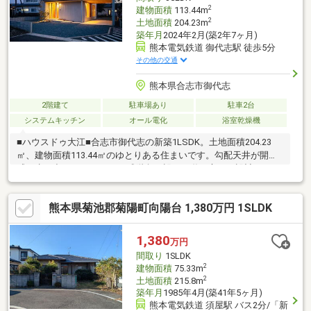
2
建物面積
113.44m
2
土地面積
204.23m
築年月
2024年2月(築2年7ヶ月)
熊本電気鉄道 御代志駅 徒歩5分
その他の交通
熊本県合志市御代志
2階建て
駐車場あり
駐車2台
システムキッチン
オール電化
浴室乾燥機
■ハウスドゥ大江■合志市御代志の新築1LSDK。土地面積204.23
㎡、建物面積113.44㎡のゆとりある住まいです。勾配天井が開放
感を生み出すLDに、はしご式階段を設けた遊び心ある設計。ガレ
ージ付きで大切な愛車を雨や日差しから守れるほか、趣味や収納
スペースとしても活用可能。IHヒーターを備えたキッチンはお手
熊本県菊池郡菊陽町向陽台 1,380万円 1SLDK
入れが簡単で毎日の家事が快適です。三河屋スーパー御代志店ま
で徒歩3分、ファミリーマート合志御代志店まで徒歩4分と買い物
も便利。自然と利便性が調和した合志市で理想の新生活を叶える
1,380
万円
一邸です。自社HPでは公開以外の物件もご紹介しております。
間取り
1SLDK
TEL:096-206-1230
2
建物面積
75.33m
2
土地面積
215.8m
築年月
1985年4月(築41年5ヶ月)
熊本電気鉄道 須屋駅 バス2分/「新