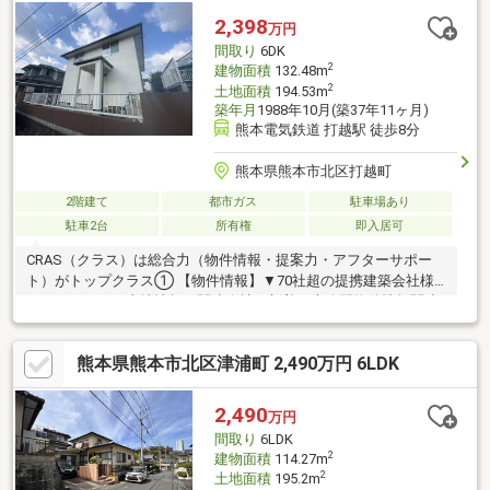
2,398
万円
間取り
6DK
2
建物面積
132.48m
2
土地面積
194.53m
築年月
1988年10月(築37年11ヶ月)
熊本電気鉄道 打越駅 徒歩8分
熊本県熊本市北区打越町
2階建て
都市ガス
駐車場あり
駐車2台
所有権
即入居可
CRAS（クラス）は総合力（物件情報・提案力・アフターサポー
ト）がトップクラス① 【物件情報】▼70社超の提携建築会社様
モデルハウスや土地情報▼関連会社の新着・未公開物件情報関連
会社にグッドバイバイ② 【提案力】▼住宅ローン提携金融機関
が多数▼後悔しないためのライフプランシミュレーション家計
熊本県熊本市北区津浦町 2,490万円 6LDK
（生命保険や通信費）の見直しのプロ在籍③ 【アフターサポー
ト】▼税金面等のアドバイス資金贈与や住宅ローン控除等▼お引
渡し後のアフターサポートお引渡し後のリフォームもお任せ！将
2,490
万円
来的な売却・賃貸等の運用サポートも
間取り
6LDK
2
建物面積
114.27m
2
土地面積
195.2m