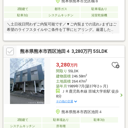
熊本県熊本市北区楠８
2階建て
都市ガス
駐車場あり
駐車3台
システムキッチン
浴室乾燥機
＼土日祝日問わずご内覧可能です／▼ご内覧までの流れ♪まずはご
希望のライフスタイルやご条件を丁寧にヒアリング。厳選した物
件の中から、ご納得いただける住まいをご提案いたします。ご内
覧のスケジュールも、お客様のご都合に合わせて柔軟に調整いた
します。▼資金計画・住宅ローンもワンストップでサポート♪「年
熊本県熊本市西区池田４ 3,280万円 5SLDK
収・資産に応じた最適な借入額を知りたい」「転職後でもローン
は組めるか」などのお悩みに経験豊富な担当者が丁寧にご対応。
安心して次のステージへ進めるよう、的確なアドバイスを行いま
3,280
万円
す。自社HPでは、公開以外の物件もご紹介しております。TEL：
間取り
5SLDK
096-206-1230
2
建物面積
246.58m
2
土地面積
264.47m
築年月
1989年7月(築37年2ヶ月)
ＪＲ鹿児島本線 崇城大学前駅 徒歩
8分
その他の交通
熊本県熊本市西区池田４
2階建て
駐車場あり
駐車3台
システムキッチン
所有権