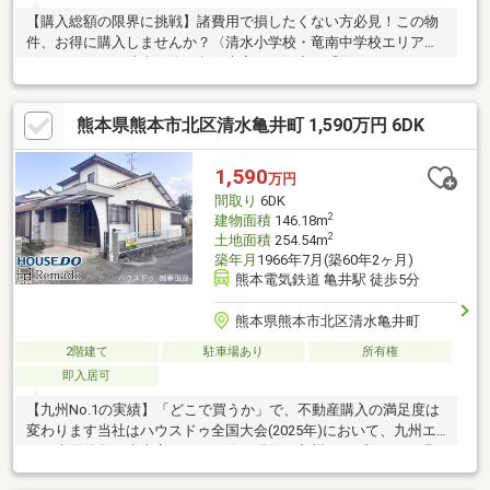
【購入総額の限界に挑戦】諸費用で損したくない方必見！この物
件、お得に購入しませんか？〈清水小学校・竜南中学校エリア〉
〈コンビニまで徒歩５分〉急な来客や、深夜の「困った」もすぐ
解決。もう買い忘れも怖くない！〈暖かな陽が差し込むリビン
グ〉大きな窓はリビングの主役。部屋も広く感じさせてくれま
熊本県熊本市北区清水亀井町 1,590万円 6DK
す。〈カーポート付駐車場〉車から玄関まで屋根が続いているの
で雨の日の荷物の積み下ろしも楽々。【内覧ツアー】 熊本県全域
の気になる物件を全て弊社でまとめてご内覧いただけます水曜日
1,590
万円
や１８時以降、お仕事終わりの内覧も柔軟に対応！物件選びから
間取り
6DK
お引渡しまで『ハウスドゥ熊本桜町』が全力でサポートします
2
建物面積
146.18m
2
土地面積
254.54m
築年月
1966年7月(築60年2ヶ月)
熊本電気鉄道 亀井駅 徒歩5分
熊本県熊本市北区清水亀井町
2階建て
駐車場あり
所有権
即入居可
【九州No.1の実績】「どこで買うか」で、不動産購入の満足度は
変わります当社はハウスドゥ全国大会(2025年)において、九州エ
リア売買件数・売上高ともに１位を獲得。九州トップクラスの取
引実績に裏打ちされた交渉力で、購入価格を最大限に抑えます