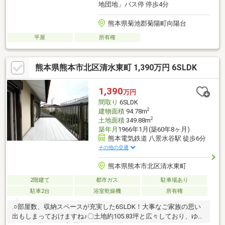
地団地」バス停 停歩4分
熊本県菊池郡菊陽町向陽台
平屋
所有権
熊本県熊本市北区清水東町 1,390万円 6SLDK
1,390
万円
間取り
6SLDK
2
建物面積
94.78m
2
土地面積
349.88m
築年月
1966年1月(築60年8ヶ月)
熊本電気鉄道 八景水谷駅 徒歩6分
その他の交通
熊本県熊本市北区清水東町
2階建て
都市ガス
駐車場あり
駐車2台
浴室乾燥機
所有権
.○部屋数、収納スペースが充実した6SLDK！大事なご家族の思い
出もしまっておけますね♪〇土地約105.83坪と広々しており、ゆと