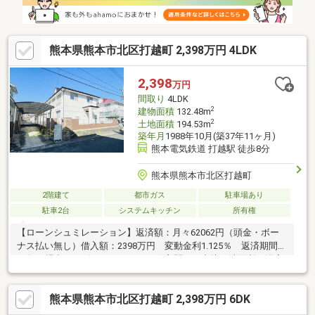
タルサポートいたします！ぜひお気軽にご相談ください♪
熊本県熊本市北区打越町 2,398万円 4LDK
2,398
万円
間取り
4LDK
2
建物面積
132.48m
2
土地面積
194.53m
築年月
1988年10月(築37年11ヶ月)
熊本電気鉄道 打越駅 徒歩8分
熊本県熊本市北区打越町
2階建て
都市ガス
駐車場あり
駐車2台
システムキッチン
所有権
【ローンシュミレーション】返済額：月々62062円（頭金・ボー
ナス払い無し）借入額：2398万円 変動金利1.125％ 返済期間
40年の場合～アピールポイント～☆玄関から直接、洗面所・浴室
に行ける動線。☆ＬＤＫは約19帖と広々で家族団らんの時間を過
ごせます。☆2階居室は全居室約6帖以上と広々とした空間。☆近
熊本県熊本市北区打越町 2,398万円 6DK
隣商業施設充実。☆打越バス停まで徒歩約4分とお出かけしやす
い立地。