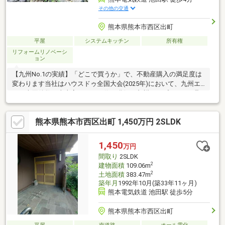
その他の交通
熊本県熊本市西区出町
平屋
システムキッチン
所有権
リフォームリノベーシ
ョン
【九州No.1の実績】「どこで買うか」で、不動産購入の満足度は
変わります当社はハウスドゥ全国大会(2025年)において、九州エ
リア売買件数・売上高ともに１位を獲得。九州トップクラスの取
引実績に裏打ちされた交渉力で、購入価格を最大限に抑えます
♪【内覧ツアー】熊本県全域の気になる物件を全て当社でまとめて
熊本県熊本市西区出町 1,450万円 2SLDK
ご内覧いただけます☆窓口を一つに絞れるから手間も時間もかか
りません【購入総額の限界へ挑戦】もっと安く買えるのでは？そ
んな悩みは当社が解決します当社ではオプション費用（エアコ
1,450
万円
ン、太陽光等）もお客様に代わり相見積もり他社様でお見積もり
間取り
2SLDK
を取った後でも大丈夫！一度ご相談ください！
2
建物面積
109.06m
2
土地面積
383.47m
築年月
1992年10月(築33年11ヶ月)
熊本電気鉄道 池田駅 徒歩5分
熊本県熊本市西区出町