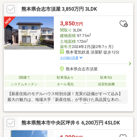
熊本県合志市須屋 3,850万円 3LDK
3,850
万円
間取り
3LDK
2
建物面積
97.71m
2
土地面積
172m
築年月
2024年2月(築2年7ヶ月)
熊本電気鉄道 須屋駅 徒歩12分
その他の交通
熊本県合志市須屋
2階建て
駐車場あり
駐車3台
システムキッチン
オール電化
浴室乾燥機
【新産住拓のモデルハウス特別分譲！充実の設備がすべて込み】
最大の魅力は、地場大手「新産住拓」が手掛けた高品質な木の住
まいを、そのまま手に入れられる点です。通常ならオプションと
なるエアコン（２台）、全室照明、カーテン、プロが仕上げた美
しい外構工事まで、すべて価格に含まれており、初期費用を抑え
熊本県熊本市中央区坪井６ 6,200万円 4SLDK
て新生活をスタートできます。■子育て世代に特化した間取り・
西合志南小学校へ通いやすい人気エリア・１階ファミリークロー
ゼットで毎日の家事・身支度がスムーズ■次世代基準の住宅性能