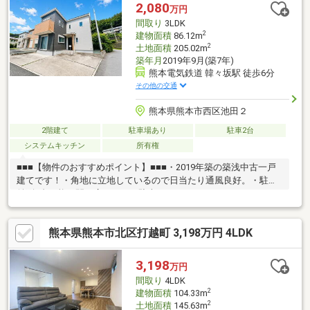
腕として誠心誠意ご対応いたします！
2,080
万円
間取り
3LDK
2
建物面積
86.12m
2
土地面積
205.02m
築年月
2019年9月(築7年)
熊本電気鉄道 韓々坂駅 徒歩6分
その他の交通
熊本県熊本市西区池田２
2階建て
駐車場あり
駐車2台
システムキッチン
所有権
■■■【物件のおすすめポイント】■■■・2019年築の築浅中古一戸
建てです！・角地に立地しているので日当たり通風良好。・駐車
並列2台可能！間口広々のため駐車しやすいです。・パントリーや
各部屋収納充実しています。収納に困りません。・南面バルコニ
ーで日当たり良好です！■■■【立地・周辺環境】■■■・電気鉄道
熊本県熊本市北区打越町 3,198万円 4LDK
「韓々坂」駅まで徒歩約6分と通勤通学に便利！・池田小学校まで
徒歩約6分、井芹中学校まで徒歩約13分、報徳保育園まで徒歩約9
分と教育施設が近くお子様に安心。・メガセンタートライアルま
3,198
万円
で徒歩約8分、セブンイレブンまで徒歩約8分、ドラッグストアコ
間取り
4LDK
スモスまで車で約4分と商業施設充実！
2
建物面積
104.33m
2
土地面積
145.63m