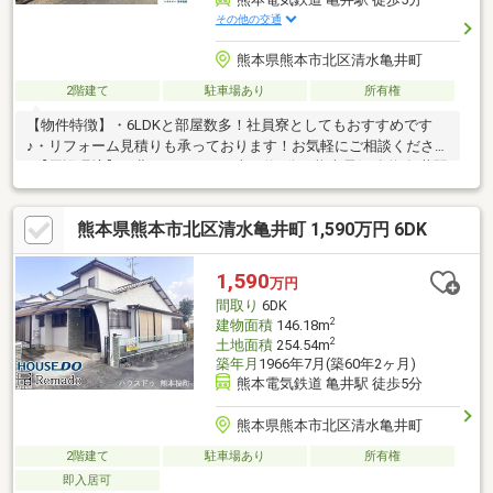
その他の交通
熊本県熊本市北区清水亀井町
2階建て
駐車場あり
所有権
【物件特徴】・6LDKと部屋数多！社員寮としてもおすすめです
♪・リフォーム見積りも承っております！お気軽にご相談ください
♪【周辺環境】・北バイパスまで車で約1分・熊本電気鉄道/亀井駅
まで徒歩約4分・ゆめマート 清水まで徒歩約11分◇ネット予約可
◇見学予約はHP内のボタンから可能ですご希望の日時をフォーム
熊本県熊本市北区清水亀井町 1,590万円 6DK
よりご入力ください！＝＝＝＝＝＝＝＝＝＝＝＝＝＝＝＝＝＝＝
＝＝おおよその所要時間や内容は、下記をご参考ください・現地
見学（30分～）・類似物件の内覧（30分～）・ご希望条件のご相
1,590
万円
談（30分～）・資金計画のご相談（30分～）
間取り
6DK
2
建物面積
146.18m
2
土地面積
254.54m
築年月
1966年7月(築60年2ヶ月)
熊本電気鉄道 亀井駅 徒歩5分
熊本県熊本市北区清水亀井町
2階建て
駐車場あり
所有権
即入居可