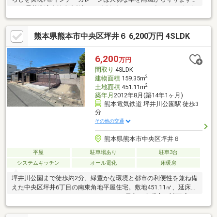
♪■耐震基準適合検査合格証あり(発行年月日：2025年12月4日)■白
蟻予防工事済み(施工日：2025年12月2日)
熊本県熊本市中央区坪井６ 6,200万円 4SLDK
6,200
万円
間取り
4SLDK
2
建物面積
159.35m
2
土地面積
451.11m
築年月
2012年8月(築14年1ヶ月)
熊本電気鉄道 坪井川公園駅 徒歩3
分
その他の交通
熊本県熊本市中央区坪井６
平屋
駐車場あり
駐車3台
システムキッチン
オール電化
床暖房
坪井川公園まで徒歩約2分、緑豊かな環境と都市の利便性を兼ね備
えた中央区坪井6丁目の南東角地平屋住宅。敷地451.11㎡、延床
159.35㎡のゆとりある3SLDKで、オール電化・床暖房・対面式キ
ッチン・WICなど快適設備も充実。水害対策構造や電動シャッタ
ーで安心感も高く、並列2～3台駐車可能。黒髪小・竜南中エリア