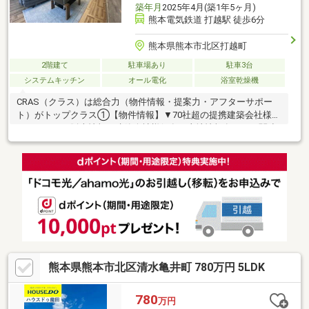
築年月
2025年4月(築1年5ヶ月)
熊本電気鉄道 打越駅 徒歩6分
熊本県熊本市北区打越町
2階建て
駐車場あり
駐車3台
システムキッチン
オール電化
浴室乾燥機
CRAS（クラス）は総合力（物件情報・提案力・アフターサポー
ト）がトップクラス①【物件情報】▼70社超の提携建築会社様モ
デルハウスの販売情報や建築会社様保有の土地情報有り！▼関連
会社の新着・未公開物件情報②【提案力】▼住宅ローン金融機関
様の比較や住宅ローンの審査のコツも把握！▼後悔しないための
ライフプランシミュレーションFPへの家計の見直し相談も可能！
【アフターサポート】▼税金面等のアドバイス資金贈与（援助）
や住宅ローン控除のご案内やご相談もお任せ！▼お引渡し後のア
フターサポートお引渡し後のメンテナンス（リフォーム）、将来
的な売却・賃貸等の運用サポート！
熊本県熊本市北区清水亀井町 780万円 5LDK
780
万円