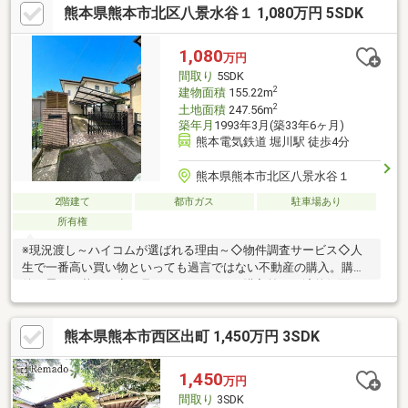
熊本県熊本市北区八景水谷１ 1,080万円 5SDK
の子育て世帯にもおすすめの一邸です。
1,080
万円
間取り
5SDK
2
建物面積
155.22m
2
土地面積
247.56m
築年月
1993年3月(築33年6ヶ月)
熊本電気鉄道 堀川駅 徒歩4分
熊本県熊本市北区八景水谷１
2階建て
都市ガス
駐車場あり
所有権
※現況渡し～ハイコムが選ばれる理由～◇物件調査サービス◇人
生で一番高い買い物といっても過言ではない不動産の購入。購入
後に思わぬ落とし穴が見つかることも…！購入前に経済的側面・
物理的側面・法的側面を不動産のプロ目線からアドバイス！不動
産の窓口ハイコムでは購入についてのご相談はもちろんですが売
熊本県熊本市西区出町 1,450万円 3SDK
却についてのご相談も承っております。購入相談も売却相談もハ
イコムで一貫して担当しお客様の右腕として誠心誠意ご対応いた
します！
1,450
万円
間取り
3SDK