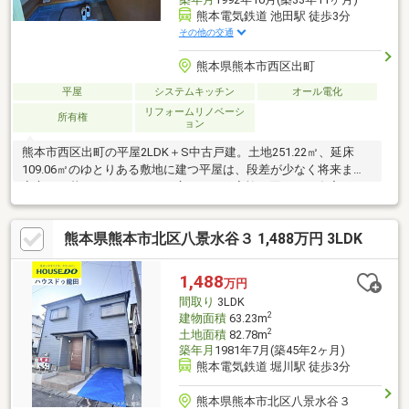
熊本電気鉄道 池田駅 徒歩3分
その他の交通
熊本県熊本市西区出町
平屋
システムキッチン
オール電化
リフォームリノベーシ
所有権
ョン
熊本市西区出町の平屋2LDK＋S中古戸建。土地251.22㎡、延床
109.06㎡のゆとりある敷地に建つ平屋は、段差が少なく将来まで
安心して暮らせます。LDKは広々として家族ん団らんや在宅ワー
ク、趣味スペースにも快適。サービスルームは収納や書斎など多
目的に利用可能です。池田小学校まで徒歩約6分、京陵中学校まで
熊本県熊本市北区八景水谷３ 1,488万円 3LDK
徒歩約19分と教育環境も安心。熊本電気鉄道池田駅まで徒歩約3
分と交通アクセスも良く、通勤・通学やお出かけに便利。周辺に
は買い物施設や生活利便施設も揃い、落ち着いた住宅街で快適な
1,488
万円
新生活を実現できます。自社HPでは公開以外の物件もご紹介して
間取り
3LDK
おります。TEL:096-206-1230
2
建物面積
63.23m
2
土地面積
82.78m
築年月
1981年7月(築45年2ヶ月)
熊本電気鉄道 堀川駅 徒歩3分
熊本県熊本市北区八景水谷３