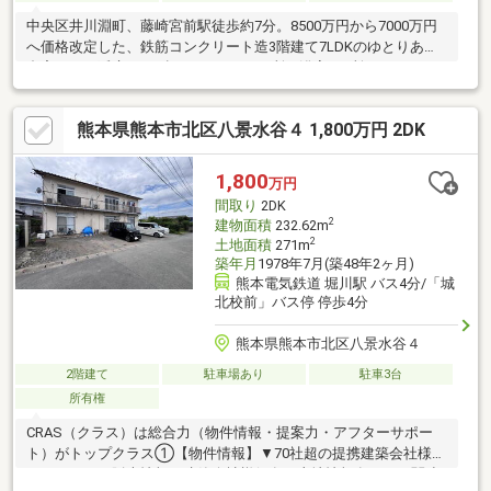
中央区井川淵町、藤崎宮前駅徒歩約7分。8500万円から7000万円
へ価格改定した、鉄筋コンクリート造3階建て7LDKのゆとりある
邸宅です！延床366㎡超、キッチン2ヶ所・浴室2ヶ所・トイレ2ヶ
所を備え、二世帯や大家族、在宅ワークにも最適♪生活利便施設も
徒歩圏内の、都心近接の上質な住まい。
熊本県熊本市北区八景水谷４ 1,800万円 2DK
1,800
万円
間取り
2DK
2
建物面積
232.62m
2
土地面積
271m
築年月
1978年7月(築48年2ヶ月)
熊本電気鉄道 堀川駅 バス4分/「城
北校前」バス停 停歩4分
熊本県熊本市北区八景水谷４
2階建て
駐車場あり
駐車3台
所有権
CRAS（クラス）は総合力（物件情報・提案力・アフターサポー
ト）がトップクラス①【物件情報】▼70社超の提携建築会社様モ
デルハウスの販売情報や建築会社様保有の土地情報有り！▼関連