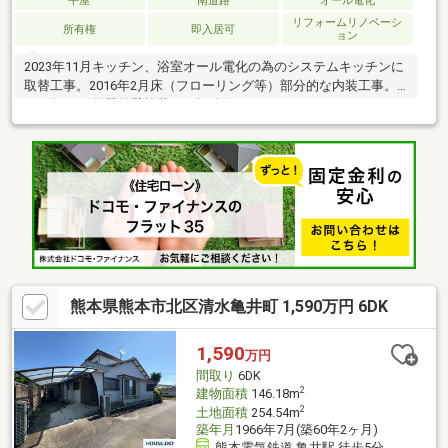
平屋
南道路
オール電化
リフォームリノベーシ
所有権
即入居可
ョン
2023年11月キッチン、浴室オール電化の為のシステムキッチンに
取替工事。2016年2月床（フローリング等）部分的な内装工事。
2016年11月外壁外壁塗装と雨樋改修。
熊本県熊本市北区清水亀井町 1,590万円 6DK
1,590
万円
間取り
6DK
2
建物面積
146.18m
2
土地面積
254.54m
築年月
1966年7月(築60年2ヶ月)
熊本電気鉄道 亀井駅 徒歩5分