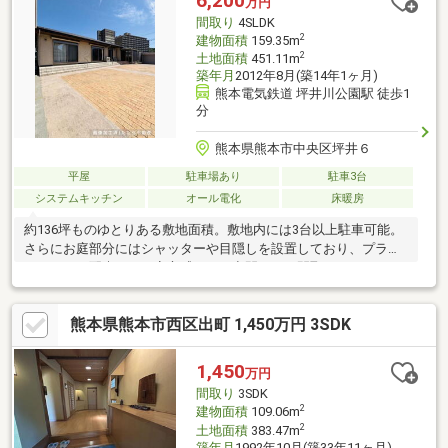
6,200
万円
太陽光発電（４．０８ｋｗ）搭載のオール電化住宅です。ＺＥ
間取り
4SLDK
Ｈ・ＢＥＬＳ適合、長期優良住宅認定、耐震等級３、省令準耐火
2
建物面積
159.35m
2
土地面積
451.11m
築年月
2012年8月(築14年1ヶ月)
熊本電気鉄道 坪井川公園駅 徒歩1
分
熊本県熊本市中央区坪井６
平屋
駐車場あり
駐車3台
システムキッチン
オール電化
床暖房
約136坪ものゆとりある敷地面積。敷地内には3台以上駐車可能。
さらにお庭部分にはシャッターや目隠しを設置しており、プライ
バシーにも配慮された安心感のある空間です。間取りは
3SSLDK。室内設備も充実しており、床暖房をはじめ、備え付け
テレビボード・食器棚・自動昇降式キッチン吊戸棚など、ワンラ
熊本県熊本市西区出町 1,450万円 3SDK
ンク上の設備仕様が暮らしを快適に彩ります。さらにオール電化
仕様のため、光熱費管理もシンプル♪
1,450
万円
間取り
3SDK
2
建物面積
109.06m
2
土地面積
383.47m
築年月
1992年10月(築33年11ヶ月)