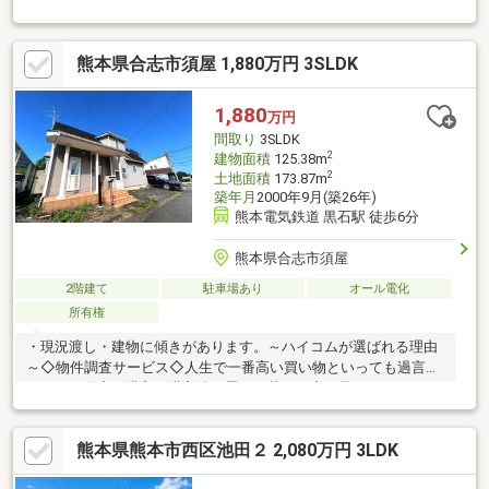
りのある暮らしが実現できます♪○各階にトイレ・キッチンシンク
が設置されているため階段の上り下りが少なく済みます♪○閑静な
住宅街！小学校徒歩約14分で、子育て世帯にもやさしい住環境で
熊本県合志市須屋 1,880万円 3SLDK
す！○縁側・ベランダ付き♪お部屋に採光や風を運んでくれます♪○
最寄り駅まで徒歩約6分と交通の便もよく、通学や通勤に便利♪街
までのアクセスも良好です♪○都市ガスのため月々のコストも抑え
1,880
万円
られますね♪○リフォームや資金計画等のご相談も承っておりま
間取り
3SLDK
す！お気軽にお問い合わせください♪
2
建物面積
125.38m
2
土地面積
173.87m
築年月
2000年9月(築26年)
熊本電気鉄道 黒石駅 徒歩6分
熊本県合志市須屋
2階建て
駐車場あり
オール電化
所有権
・現況渡し・建物に傾きがあります。～ハイコムが選ばれる理由
～◇物件調査サービス◇人生で一番高い買い物といっても過言で
はない不動産の購入。購入後に思わぬ落とし穴が見つかること
も…！購入前に経済的側面・物理的側面・法的側面を不動産のプ
ロ目線からアドバイス！不動産の窓口ハイコムでは購入について
熊本県熊本市西区池田２ 2,080万円 3LDK
のご相談はもちろんですが売却についてのご相談も承っておりま
す。購入相談も売却相談もハイコムで一貫して担当しお客様の右