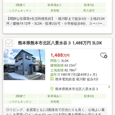
2階建て
駐車場あり
駐車2台
システムキッチン
所有権
即入居可
【閑静な住環境×生活利便良好】・堀川駅まで徒歩3分・土地25.04
坪／建物19.12坪・3LDK・駐車2台可・小学校徒歩8分、スーパー
徒歩9分・内装リフォーム済み、新築のような清潔感あふれる住ま
い※耐震基準適合証明書発行費用：33、000円
熊本県熊本市北区八景水谷３ 1,488万円 3LDK
1,488
万円
間取り
3LDK
2
建物面積
63.23m
2
土地面積
82.78m
築年月
1981年7月(築45年2ヶ月)
熊本電気鉄道 堀川駅 徒歩3分
熊本県熊本市北区八景水谷３
2階建て
駐車場あり
駐車2台
システムキッチン
所有権
◎リビング、全居室ともに2面採光で日当たりも良く、心地よい暮
らしを実現♪◎インナーガレージは大切な車を雨風から守ります