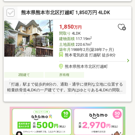
会社の新着・未公開物件情報②【提案力】▼住宅ローン金融機関
様の比較や住宅ローンの審査のコツも把握！▼後悔しないための
熊本県熊本市北区打越町 1,850万円 4LDK
ライフプランシミュレーションFPへの家計の見直し相談も可能！
【アフターサポート】▼税金面等のアドバイス資金贈与（援助）
や住宅ローン控除のご案内やご相談もお任せ！▼お引渡し後のア
1,850
万円
フターサポートお引渡し後のメンテナンス（リフォーム）、将来
間取り
4LDK
的な売却・賃貸等の運用サポート！
2
建物面積
117.19m
2
土地面積
220.67m
築年月
1988年2月(築38年7ヶ月)
熊本電気鉄道 打越駅 徒歩8分
熊本県熊本市北区打越町
2階建て
所有権
「打越」駅まで徒歩約8分の、通勤・通学に便利な立地に位置する
軽量鉄骨造4LDKの一戸建てです。室内はゆとりある4LDKの間取
りで、ご家族それぞれのプライベート空間を確保しながら、リビ
ングでは自然と家族が集まる、バランスの良い住まいとなってい
ます。さらに、お庭付きのため、ガーデニングやお子様の遊び
場、ペットとの時間など戸建ならではの暮らしを楽しめます。駅
徒歩圏でありながら、落ち着いた暮らしを実現できる点も魅力で
す♪ご家族での新生活を見据えた住まいとして、ぜひ一度ご検討く
ださい！！『コスギ不動産リアルティ』では、住まい探しをトー