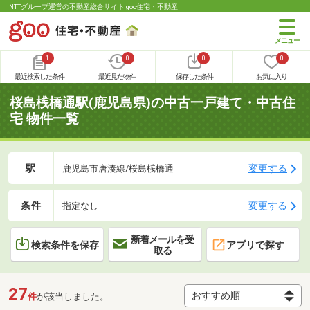
NTTグループ運営の不動産総合サイト goo住宅・不動産
1
0
0
0
最近検索した条件
最近見た物件
保存した条件
お気に入り
桜島桟橋通駅(鹿児島県)の中古一戸建て・中古住
宅 物件一覧
駅
変更する
鹿児島市唐湊線/桜島桟橋通
条件
変更する
指定なし
新着メールを受
検索条件を保存
アプリで探す
取る
27
件
が該当しました。