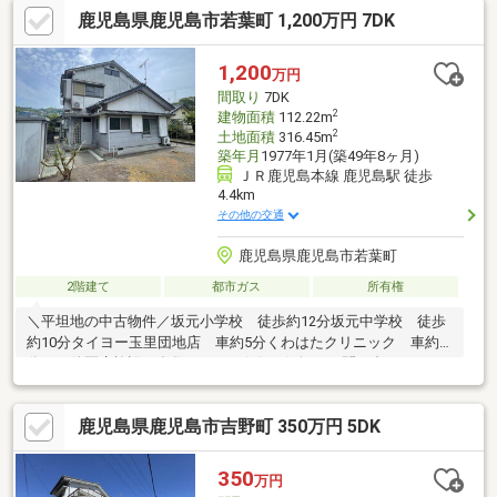
鹿児島県鹿児島市若葉町 1,200万円 7DK
87.76㎡の物件で広々してます。こちらの間取りは新婚生活を始め
た方々にオススメです。
1,200
万円
間取り
7DK
2
建物面積
112.22m
2
土地面積
316.45m
築年月
1977年1月(築49年8ヶ月)
ＪＲ鹿児島本線 鹿児島駅 徒歩
4.4km
その他の交通
鹿児島県鹿児島市若葉町
2階建て
都市ガス
所有権
＼平坦地の中古物件／坂元小学校 徒歩約12分坂元中学校 徒歩
約10分タイヨー玉里団地店 車約5分くわはたクリニック 車約5
分その他医療施設も多数あります(^^)/お気軽にお問い合わせくだ
さい！
鹿児島県鹿児島市吉野町 350万円 5DK
350
万円