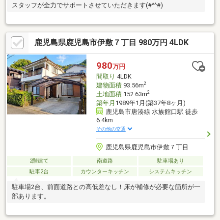
スタッフが全力でサポートさせていただきます(#^^#)
鹿児島県鹿児島市伊敷７丁目 980万円 4LDK
980
万円
間取り
4LDK
2
建物面積
93.56m
2
土地面積
152.63m
築年月
1989年1月(築37年8ヶ月)
鹿児島市唐湊線 水族館口駅 徒歩
6.4km
その他の交通
鹿児島県鹿児島市伊敷７丁目
2階建て
南道路
駐車場あり
駐車2台
カウンターキッチン
システムキッチン
駐車場2台、前面道路との高低差なし！床が補修が必要な箇所が一
部あります。