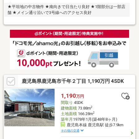
★平坦地の中古物件 ★南向きで日当たり良好 ★1階部分は一部店
舗 ★メイン通り沿いで3号線へのアクセス良好
鹿児島県鹿児島市千年２丁目 1,190万円 4SDK
1,190
万円
間取り
4SDK
2
建物面積
73.88m
2
土地面積
166.28m
築年月
1978年1月(築48年8ヶ月)
鹿児島本線 鹿児島駅 徒歩7.9km
その他の交通