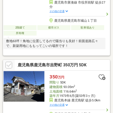
鹿児島市唐湊線 市役所前駅 徒歩27
分
その他の交通
鹿児島県鹿児島市城山１丁目
2階建て
都市ガス
駐車場あり
所有権
敷地63坪！角地に位置してるので陽当りも良好！前面道路広々
で、新築用地にももってこいの場所です！
鹿児島県鹿児島市吉野町 350万円 5DK
350
万円
間取り
5DK
2
建物面積
93.05m
2
土地面積
116.64m
築年月
1973年6月(築53年3ヶ月)
鹿児島本線 鹿児島駅 徒歩5.0km
その他の交通