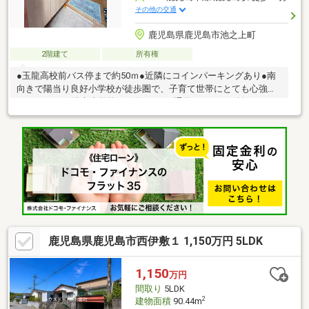
その他の交通
鹿児島県鹿児島市池之上町
2階建て
所有権
●玉龍高校前バス停まで約50ｍ●近隣にコインパーキングあり●南
向きで陽当り良好小学校が徒歩圏で、子育て世帯にとても心強い
エリアです☆清水小学校まで約244mと通学しやすい距離にあり、
朝の送り出しも安心して見守れます。さらに、市立の中高一貫校
も近くにあるため、幼少期から高校まで一貫して通いやすい教育
環境が整っている点も魅力です♪保育園や幼稚園も周辺に点在し、
子育てのステージが変わっても長く快適に暮らせるロケーション
になっています。しっかり4LDKの間取りで、家族の成長に合わせ
やすい住まい1階と2階のどちらにも居室が配置され、使い方の自
由度が高いのが魅力。
鹿児島県鹿児島市西伊敷１ 1,150万円 5LDK
1,150
万円
間取り
5LDK
2
建物面積
90.44m