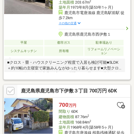
2
土地面積
203.67m
築年月
1973年8月(築53年1ヶ月)
鹿児島市電唐湊線 鹿児島駅前駅 徒
歩7.2km
その他の交通
鹿児島県鹿児島市西伊敷１
平屋
都市ガス
駐車場あり
リフォームリノベーシ
システムキッチン
所有権
ョン
■クロス・畳・ハウスクリーニング程度で入居も検討可能■5LDK
＋約10帖の主寝室で家族みんながゆったり暮らせます■大型クロ
ーゼット付きで収納家具を減らせる間取り■平屋だから階段の負
担がなく将来も安心■61坪のゆとりある敷地でお庭も楽しめます■
前面道路約6.3mで駐車もラクラク■スーパー・コンビニ・ドラッ
鹿児島県鹿児島市下伊敷３丁目 700万円 6DK
グストアが徒歩約10～11分の便利な住環境■都市ガス・上下水道
完備で毎日の生活も快適■リフォームのご相談・お見積りも当社
でワンストップ対応※増築部分（21.15㎡）は現在未登記です。契
700
万円
約時までに建物表題変更登記を行う予定です。なお、掲載の建物
間取り
6DK
面積には当該増築部分を含んでいます。
2
建物面積
87.76m
2
土地面積
168.84m
築年月
1968年4月(築58年5ヶ月)
鹿児島市唐湊線 桜島桟橋通駅 徒歩