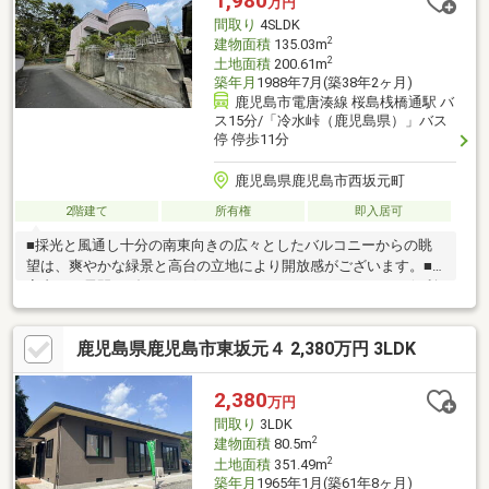
1,980
万円
間取り
4SLDK
2
建物面積
135.03m
2
土地面積
200.61m
築年月
1988年7月(築38年2ヶ月)
鹿児島市電唐湊線 桜島桟橋通駅 バ
ス15分/「冷水峠（鹿児島県）」バス
停 停歩11分
鹿児島県鹿児島市西坂元町
2階建て
所有権
即入居可
■採光と風通し十分の南東向きの広々としたバルコニーからの眺
望は、爽やかな緑景と高台の立地により開放感がございます。■
室内は、居間やダイニングにもゆとりがあり、キッチンには便利
な勝手口や床下収納がございます。■落ち着いた趣ある和室は客
間としてもご利用いただけます。■トイレは各階にあり、来客時
鹿児島県鹿児島市東坂元４ 2,380万円 3LDK
にも便利です。■車庫も広々としています。■ご内見受付しており
ますので、ぜひお気軽にお問い合わせください！
2,380
万円
間取り
3LDK
2
建物面積
80.5m
2
土地面積
351.49m
築年月
1965年1月(築61年8ヶ月)