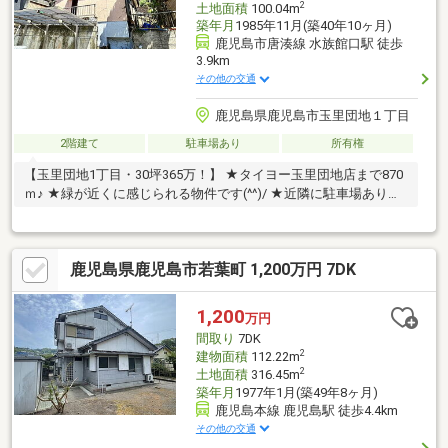
2
土地面積
100.04m
築年月
1985年11月(築40年10ヶ月)
鹿児島市唐湊線 水族館口駅 徒歩
3.9km
その他の交通
鹿児島県鹿児島市玉里団地１丁目
2階建て
駐車場あり
所有権
【玉里団地1丁目・30坪365万！】 ★タイヨー玉里団地店まで870
ｍ♪ ★緑が近くに感じられる物件です(^^)/ ★近隣に駐車場ありま
す！
鹿児島県鹿児島市若葉町 1,200万円 7DK
1,200
万円
間取り
7DK
2
建物面積
112.22m
2
土地面積
316.45m
築年月
1977年1月(築49年8ヶ月)
鹿児島本線 鹿児島駅 徒歩4.4km
その他の交通