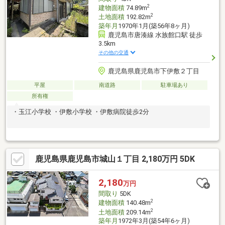
2
建物面積
74.89m
2
土地面積
192.82m
築年月
1970年1月(築56年8ヶ月)
鹿児島市唐湊線 水族館口駅 徒歩
3.5km
その他の交通
鹿児島県鹿児島市下伊敷２丁目
平屋
南道路
駐車場あり
所有権
・玉江小学校 ・伊敷小学校 ・伊敷病院徒歩2分
鹿児島県鹿児島市城山１丁目 2,180万円 5DK
2,180
万円
間取り
5DK
2
建物面積
140.48m
2
土地面積
209.14m
築年月
1972年3月(築54年6ヶ月)