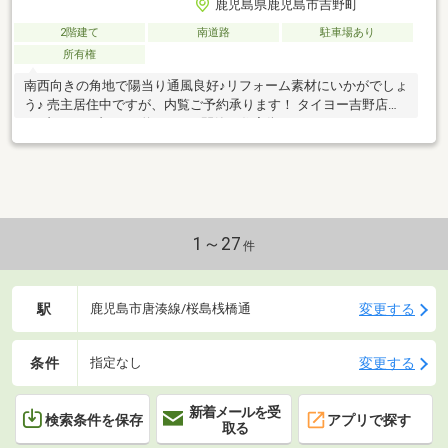
鹿児島県鹿児島市吉野町
2階建て
南道路
駐車場あり
所有権
南西向きの角地で陽当り通風良好♪リフォーム素材にいかがでしょ
う♪ 売主居住中ですが、内覧ご予約承ります！ タイヨー吉野店、
セブンイレブンまで約860ｍ！閑静な住宅街です。
1～27
件
駅
変更する
鹿児島市唐湊線/桜島桟橋通
条件
変更する
指定なし
新着メールを受
検索条件を保存
アプリで探す
取る