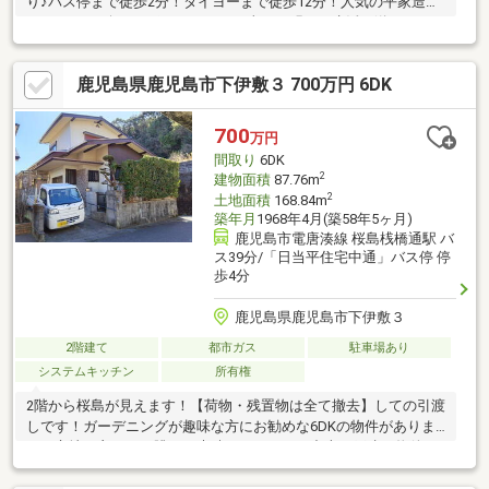
り♪バス停まで徒歩2分！タイヨーまで徒歩12分！人気の平家造り
♪ファミリー向けのポイント、日が当たる明るい生活が送れるため
南西向きはおすすめです。キッチンに窓があって空気が綺麗でい
つでも涼しいです。ゆとりのある空間は新婚生活に大事です。
鹿児島県鹿児島市下伊敷３ 700万円 6DK
700
万円
間取り
6DK
2
建物面積
87.76m
2
土地面積
168.84m
築年月
1968年4月(築58年5ヶ月)
鹿児島市電唐湊線 桜島桟橋通駅 バ
ス39分/「日当平住宅中通」バス停 停
歩4分
鹿児島県鹿児島市下伊敷３
2階建て
都市ガス
駐車場あり
システムキッチン
所有権
2階から桜島が見えます！【荷物・残置物は全て撤去】しての引渡
しです！ガーデニングが趣味な方にお勧めな6DKの物件がありま
す！立地が良いので眺めも素晴らしいです。中古の戸建て物件
は、経済的なメリットが大きいのが特徴です！スッキリした空気
に入れ替え可能なように、洗面所に窓を設置しました♪建物面積