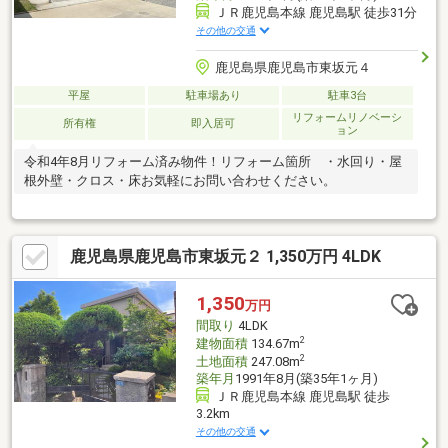
ＪＲ鹿児島本線 鹿児島駅 徒歩31分
その他の交通
鹿児島県鹿児島市東坂元４
平屋
駐車場あり
駐車3台
リフォームリノベーシ
所有権
即入居可
ョン
令和4年8月リフォーム済み物件！リフォーム箇所 ・水回り・屋
根外壁・クロス・床お気軽にお問い合わせください。
鹿児島県鹿児島市東坂元２ 1,350万円 4LDK
1,350
万円
間取り
4LDK
2
建物面積
134.67m
2
土地面積
247.08m
築年月
1991年8月(築35年1ヶ月)
ＪＲ鹿児島本線 鹿児島駅 徒歩
3.2km
その他の交通