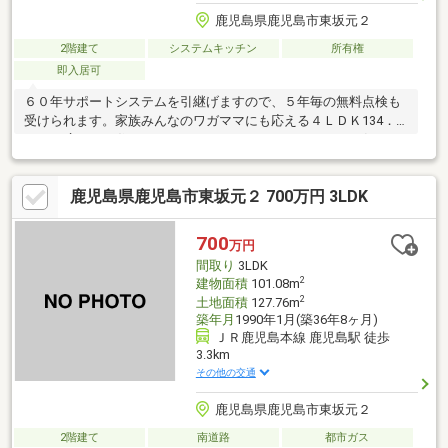
鹿児島県鹿児島市東坂元２
2階建て
システムキッチン
所有権
即入居可
６０年サポートシステムを引継げますので、５年毎の無料点検も
受けられます。家族みんなのワガママにも応える４ＬＤＫ134．
67㎡で広々とお住まいいただけます。リフォームについて気にな
る方もご相談ください。ぜひ一度、ご内覧をされてみませんか♪
鹿児島県鹿児島市東坂元２ 700万円 3LDK
700
万円
間取り
3LDK
2
建物面積
101.08m
2
土地面積
127.76m
築年月
1990年1月(築36年8ヶ月)
ＪＲ鹿児島本線 鹿児島駅 徒歩
3.3km
その他の交通
鹿児島県鹿児島市東坂元２
2階建て
南道路
都市ガス