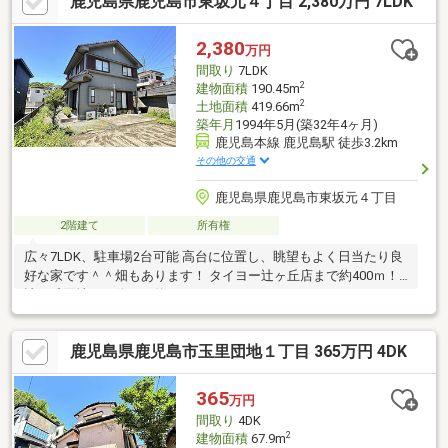
鹿児島県鹿児島市東坂元４丁目 2,380万円 7LDK
2,380
万円
間取り
7LDK
2
建物面積
190.45m
2
土地面積
419.66m
築年月
1994年5月(築32年4ヶ月)
鹿児島本線 鹿児島駅 徒歩3.2km
その他の交通
鹿児島県鹿児島市東坂元４丁目
2階建て
所有権
広々7LDK、駐車場2台可能 高台に位置し、眺望もよく日当たり良
好な家です＾＾畑もあります！ タイヨー辻ヶ丘店まで約400ｍ！
辻ヶ丘団地バス停まで約300ｍ！
鹿児島県鹿児島市玉里団地１丁目 365万円 4DK
365
万円
間取り
4DK
2
建物面積
67.9m