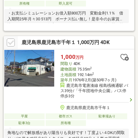
所有権
即入居可
・お支払シミュレーションお借入額800万円 変動金利1.1％ 借
入期間25年月々30 513円 ボーナス払い無し！是非今のお家賃と
比べてみてください！住宅ローン、おまとめローン、借り替え等
お気軽にご相談ください。お気軽にお問い合わせください！
鹿児島県鹿児島市千年１ 1,000万円 4DK
1,000
万円
間取り
4DK
2
建物面積
75.35m
2
土地面積
192.14m
築年月
1976年2月(築50年7ヶ月)
鹿児島市電唐湊線 桜島桟橋通駅 バ
ス39分/「千年団地中央公園」バス停
停歩3分
鹿児島県鹿児島市千年１
平屋
都市ガス
駐車場あり
駐車3台
所有権
角地なので解放感があり陽当りも良好です！丁度よい４DKの間取