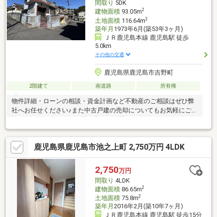
間取り
5DK
2
建物面積
93.05m
2
土地面積
116.64m
築年月
1973年6月(築53年3ヶ月)
ＪＲ鹿児島本線 鹿児島駅 徒歩
5.0km
その他の交通
鹿児島県鹿児島市吉野町
2階建て
南道路
所有権
物件詳細・ローンの相談・資金計画など不動産のご相談はぜひ弊
社へお任せください♪また中古戸建の売却についてもお気軽にご相
談ください！スタッフ一同、心よりお待ちしております。
鹿児島県鹿児島市池之上町 2,750万円 4LDK
2,750
万円
間取り
4LDK
2
建物面積
86.65m
2
土地面積
75.8m
築年月
2016年2月(築10年7ヶ月)
ＪＲ鹿児島本線 鹿児島駅 徒歩15分