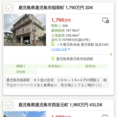
鹿児島県鹿児島市稲荷町 1,790万円 2DK
1,790
万円
間取り
2DK
2
建物面積
187.92m
2
土地面積
238.44m
築年月
1979年9月(築47年)
ＪＲ鹿児島本線 鹿児島駅 徒歩24分
その他の交通
鹿児島県鹿児島市稲荷町
2階建て
駐車場あり
駐車2台
所有権
鹿児島市稲荷町 ＲＣ造の住宅 ２ＤＫ＋１Ｋ×３戸の間取り 地
下はカースペース２台と倉庫あり 売土地としてもご検討くださ
い 敷地面積約７２坪の広さ 現況空き家です
鹿児島県鹿児島市西坂元町 1,980万円 4SLDK