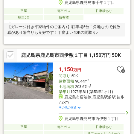
鹿児島県鹿児島市千年１丁目
平屋
都市ガス
駐車場あり
駐車3台
所有権
【ガレージ付き平家物件のご案内♪】駐車場5台！角地なので解放
感があり陽当りも良好です！丁度よい4DKの間取り♪
鹿児島県鹿児島市西伊敷１丁目 1,150万円 5DK
1,150
万円
間取り
5DK
2
建物面積
90.44m
2
土地面積
203.67m
築年月
1973年8月(築53年1ヶ月)
鹿児島市唐湊線 鹿児島駅前駅 徒歩
7.2km
その他の交通
鹿児島県鹿児島市西伊敷１丁目
平屋
都市ガス
駐車場あり
リフォームリノベーシ