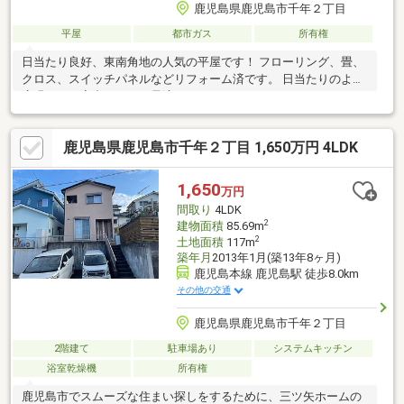
鹿児島県鹿児島市千年２丁目
平屋
都市ガス
所有権
日当たり良好、東南角地の人気の平屋です！ フローリング、畳、
クロス、スイッチパネルなどリフォーム済です。 日当たりのよい
広縁もあり室内干しにも最適です。
鹿児島県鹿児島市千年２丁目 1,650万円 4LDK
1,650
万円
間取り
4LDK
2
建物面積
85.69m
2
土地面積
117m
築年月
2013年1月(築13年8ヶ月)
鹿児島本線 鹿児島駅 徒歩8.0km
その他の交通
鹿児島県鹿児島市千年２丁目
2階建て
駐車場あり
システムキッチン
浴室乾燥機
所有権
鹿児島市でスムーズな住まい探しをするために、三ツ矢ホームの