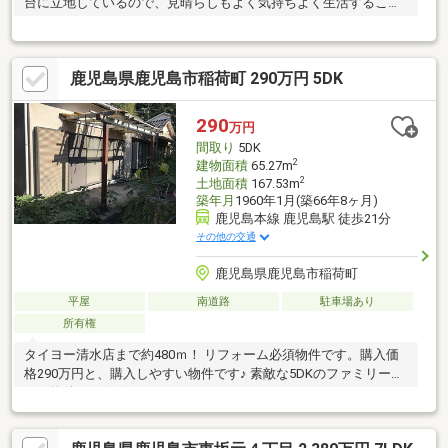
台に立地しているので、見晴らしもよく気持ちよく生活すること
ができます。
鹿児島県鹿児島市稲荷町 290万円 5DK
290
万円
間取り
5DK
2
建物面積
65.27m
2
土地面積
167.53m
築年月
1960年1月(築66年8ヶ月)
鹿児島本線 鹿児島駅 徒歩21分
その他の交通
鹿児島県鹿児島市稲荷町
平屋
南道路
駐車場あり
所有権
タイヨー清水店まで約480ｍ！ リフォーム必須物件です。購入価
格290万円と、購入しやすい物件です♪ 素敵な5DKのファミリー向
けの物件です(^_^)