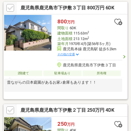
鹿児島県鹿児島市下伊敷３丁目 800万円 6DK
800
万円
間取り
6DK
2
建物面積
115.63m
2
土地面積
213.12m
築年月
1970年4月(築56年5ヶ月)
鹿児島本線 鹿児島駅 徒歩5.2km
その他の交通
鹿児島県鹿児島市下伊敷３丁目
2階建て
駐車場あり
所有権
昔ながらの日本庭園があるお家♪倉庫もあります！！
鹿児島県鹿児島市下伊敷２丁目 250万円 4DK
250
万円
間取り
4DK