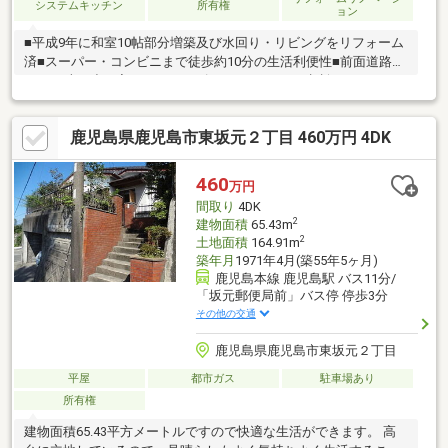
システムキッチン
所有権
ョン
■平成9年に和室10帖部分増築及び水回り・リビングをリフォーム
済■スーパー・コンビニまで徒歩約10分の生活利便性■前面道路約
6.3mで車の出し入れもスムーズ■リフォームのご相談もまとめて
お任せください
鹿児島県鹿児島市東坂元２丁目 460万円 4DK
460
万円
間取り
4DK
2
建物面積
65.43m
2
土地面積
164.91m
築年月
1971年4月(築55年5ヶ月)
鹿児島本線 鹿児島駅 バス11分/
「坂元郵便局前」バス停 停歩3分
その他の交通
鹿児島県鹿児島市東坂元２丁目
平屋
都市ガス
駐車場あり
所有権
建物面積65.43平方メートルですので快適な生活ができます。 高