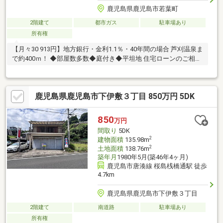
鹿児島県鹿児島市若葉町
2階建て
都市ガス
駐車場あり
所有権
【月々30 913円】地方銀行・金利1.1％・40年間の場合 芦刈温泉ま
で約400ｍ！ ◆部屋数多数◆庭付き◆平坦地 住宅ローンのご相談
もできます♪
鹿児島県鹿児島市下伊敷３丁目 850万円 5DK
850
万円
間取り
5DK
2
建物面積
135.98m
2
土地面積
138.76m
築年月
1980年5月(築46年4ヶ月)
鹿児島市唐湊線 桜島桟橋通駅 徒歩
4.7km
鹿児島県鹿児島市下伊敷３丁目
2階建て
南道路
駐車場あり
所有権