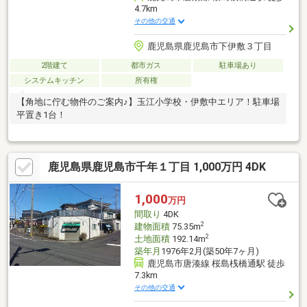
4.7km
その他の交通
鹿児島県鹿児島市下伊敷３丁目
2階建て
都市ガス
駐車場あり
システムキッチン
所有権
【角地に佇む物件のご案内♪】玉江小学校・伊敷中エリア！駐車場
平置き1台！
鹿児島県鹿児島市千年１丁目 1,000万円 4DK
1,000
万円
間取り
4DK
2
建物面積
75.35m
2
土地面積
192.14m
築年月
1976年2月(築50年7ヶ月)
鹿児島市唐湊線 桜島桟橋通駅 徒歩
7.3km
その他の交通