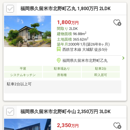
福岡県久留米市北野町乙丸 1,800万円 2LDK
1,800
万円
間取り
2LDK
2
建物面積
96.88m
2
土地面積
365.62m
築年月
2000年1月(築26年8ヶ月)
西鉄甘木線 大城駅 徒歩5分
福岡県久留米市北野町乙丸
平屋
駐車場あり
駐車2台
システムキッチン
所有権
即入居可
駐車2台以上可
福岡県久留米市北野町今山 2,350万円 3LDK
2,350
万円