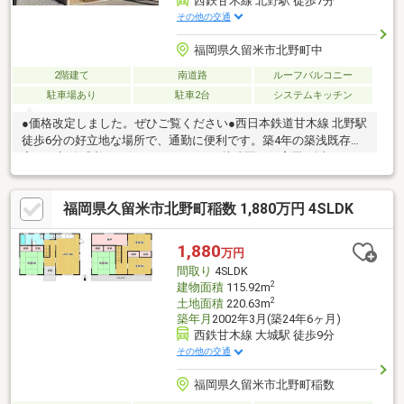
西鉄甘木線 北野駅 徒歩7分
その他の交通
福岡県久留米市北野町中
2階建て
南道路
ルーフバルコニー
駐車場あり
駐車2台
システムキッチン
●価格改定しました。ぜひご覧ください●西日本鉄道甘木線 北野駅
徒歩6分の好立地な場所で、通勤に便利です。築4年の築浅既存住
宅で、新築感覚でお住まい頂けます。幼稚園・保育園は近いの
で、送り迎えが楽です。小学校はかなり近く・中学校も徒歩圏内
で、お子様を安心して通学させられます。コンビニも近く、ちょ
福岡県久留米市北野町稲数 1,880万円 4SLDK
っとしたお買物が出来て便利です。駐車場は2台分あり、前面道路
が広いので、駐車しやすいです。カーポート付きで、雨降りの買
い物帰りも安心です。南向きで、前面建物が無く、日当たり良好
1,880
万円
です。素敵なお家を一度、ぜひご覧下さい。
間取り
4SLDK
2
建物面積
115.92m
2
土地面積
220.63m
築年月
2002年3月(築24年6ヶ月)
西鉄甘木線 大城駅 徒歩9分
その他の交通
福岡県久留米市北野町稲数