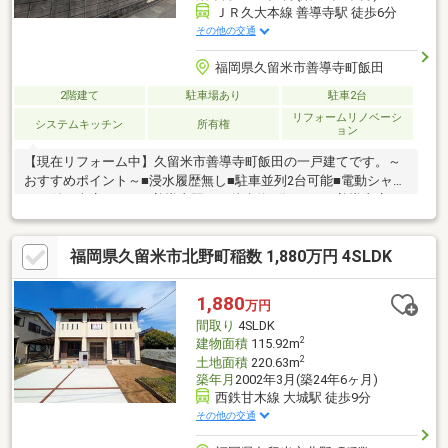
ＪＲ久大本線 善導寺駅 徒歩6分
その他の交通
福岡県久留米市善導寺町飯田
2階建て
駐車場あり
駐車2台
リフォームリノベーシ
システムキッチン
所有権
ョン
【現在リフォーム中】久留米市善導寺町飯田の一戸建てです。～
おすすめポイント～■浸水履歴無し■駐車並列2台可能■電動シャッ
ター付き車庫あり■JR善導寺駅まで徒歩約6分■サニー善導寺店ま
で徒歩約3分■ドラッグストアコスモス善導寺店まで徒歩約4分リ
フォーム後のお引渡しのため、追加で費用をかけることなくその
福岡県久留米市北野町稲数 1,880万円 4SLDK
まま住み始めれます。諸費用含めて住宅ローンを借りても35年払
いであれば4万円台。駐車場もあって、ペットも飼えて、自分好み
にカスタマイズもできてこの支払額は魅力的ではないでしょう
1,880
万円
か。頭金・自己資金ゼロでも購入可能です。
間取り
4SLDK
2
建物面積
115.92m
2
土地面積
220.63m
築年月
2002年3月(築24年6ヶ月)
西鉄甘木線 大城駅 徒歩9分
その他の交通