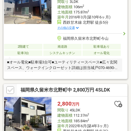
間取り
3LDK
2
建物面積
106m
2
土地面積
175.87m
築年月
2016年3月(築10年6ヶ月)
西鉄甘木線 北野駅 徒歩5分
その他の交通
福岡県久留米市北野町今山
2階建て
南道路
駐車場あり
駐車3台
システムキッチン
オール電化
■オール電化■駐車場3台可■ユーティリティースペース■広々玄関
スペース、ウォークインクローゼット詳細は担当城戸070-4690-
1086まで【当店について】駅前不動産売買久留米店は国道3号線
沿いで吉野家牛丼さんと同じ敷地内に店舗がございます。店舗に
は駐車場もございますのでお車でお越しの際ご利用ください。キ
福岡県久留米市北野町中 2,800万円 4SLDK
ッズスペースもございますのでお子様とご一緒に安心してご来店
ください。心よりお待ちしております。
2,800
万円
間取り
4SLDK
2
建物面積
112.37m
2
土地面積
185.84m
築年月
2022年6月(築4年3ヶ月)