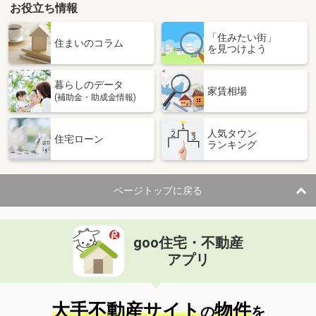
お役立ち情報
「住みたい街」
住まいのコラム
を見つけよう
暮らしのデータ
家賃相場
(補助金・助成金情報)
人気タウン
住宅ローン
ランキング
ページトップに戻る
goo住宅・不動産
アプリ
大手不動産サイト
物件
の
を