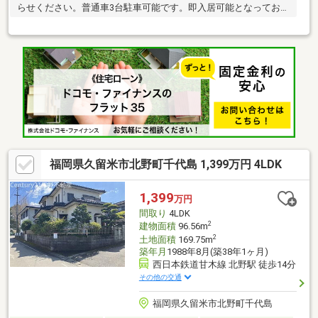
らせください。普通車3台駐車可能です。即入居可能となっており
ます。
福岡県久留米市北野町千代島 1,399万円 4LDK
1,399
万円
間取り
4LDK
2
建物面積
96.56m
2
土地面積
169.75m
築年月
1988年8月(築38年1ヶ月)
西日本鉄道甘木線 北野駅 徒歩14分
その他の交通
福岡県久留米市北野町千代島