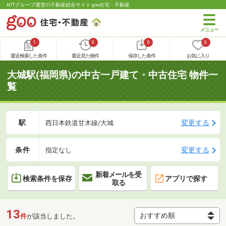
NTTグループ運営の不動産総合サイト goo住宅・不動産
1
0
0
0
最近検索した条件
最近見た物件
保存した条件
お気に入り
大城駅(福岡県)の中古一戸建て・中古住宅 物件一
覧
駅
変更する
西日本鉄道甘木線/大城
条件
変更する
指定なし
新着メールを受
検索条件を保存
アプリで探す
取る
13
件
が該当しました。