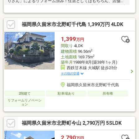
りさん」によるリフォーム済み！住居としてはもちろん、店舗と
しての利用もご検討いただける建物です♪・作業場付きのため、事
務所や工房など、新たに事業を始めたい方にもおすすめです♪・閑
静で緑豊かな住環境。落ち着いた暮らしをお求めの方にもおすす
福岡県久留米市北野町千代島 1,399万円 4LDK
めです♪・住居・店舗・事務所など、多彩な用途での活用をご検討
いただける物件です！所有者様使用中の為、見学希望の場合は事
前予約が必要です。ご内覧希望の場合は、中嶋 080-2701-9968ま
1,399
万円
でお気軽にご連絡ください！
間取り
4LDK
2
建物面積
96.56m
2
土地面積
169.75m
築年月
1988年8月(築38年1ヶ月)
西鉄甘木線 大城駅 徒歩25分
その他の交通
福岡県久留米市北野町千代島
2階建て
駐車場あり
所有権
リフォームリノベーシ
ョン
福岡県久留米市北野町今山 2,790万円 5SLDK
2,790
万円