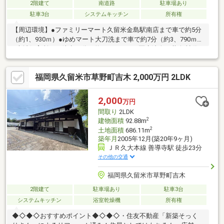
2階建て
南道路
駐車場あり
駐車3台
システムキッチン
所有権
【周辺環境】●ファミリーマート久留米金島駅南店まで車で約5分
（約1、930ｍ）●ゆめマート大刀洗まで車で約7分（約3、790ｍ）
●大城保育所まで徒歩14分（約1、090ｍ）●医療法人三井会 神代
病院まで車で約7分（約2、320ｍ）●大城簡易郵便局まで徒歩14分
（約1、050ｍ）
福岡県久留米市草野町吉木 2,000万円 2LDK
2,000
万円
間取り
2LDK
2
建物面積
92.88m
2
土地面積
686.11m
築年月
2005年12月(築20年9ヶ月)
ＪＲ久大本線 善導寺駅 徒歩23分
その他の交通
福岡県久留米市草野町吉木
2階建て
駐車場あり
駐車3台
システムキッチン
浴室乾燥機
所有権
◆◇◆◇おすすめポイント◆◇◆◇・住友不動産「新築そっく