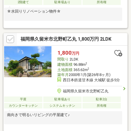
2階建て
駐車場あり
所有権
☆水回りリノベーション物件☆
福岡県久留米市北野町乙丸 1,800万円 2LDK
1,800
万円
間取り
2LDK
2
建物面積
96.88m
2
土地面積
365.62m
築年月
2000年1月(築26年8ヶ月)
西日本鉄道甘木線 大城駅 徒歩5分
福岡県久留米市北野町乙丸
平屋
駐車場あり
駐車2台
カウンターキッチン
システムキッチン
所有権
南向きで明るいリビングの平屋建て♪