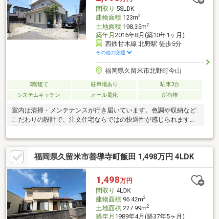
間取り
5SLDK
2
建物面積
123m
2
土地面積
198.35m
築年月
2016年8月(築10年1ヶ月)
西鉄甘木線 北野駅 徒歩5分
その他の交通
福岡県久留米市北野町今山
2階建て
駐車場あり
駐車3台
システムキッチン
オール電化
所有権
室内は清掃・メンテナンスが行き届いています。色調や収納など
こだわりの設計で、注文住宅ならではの快適性が感じられます。
照明器具や調度品・まだまだ新しい家電製品等一部無償でお譲り
できます。是非ご見学にてお確かめください。
福岡県久留米市善導寺町飯田 1,498万円 4LDK
1,498
万円
間取り
4LDK
2
建物面積
96.42m
2
土地面積
227.99m
築年月
1989年4月(築37年5ヶ月)