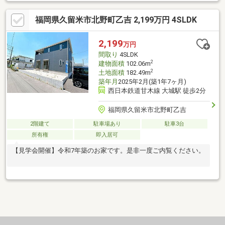
福岡県久留米市北野町乙吉 2,199万円 4SLDK
2,199
万円
間取り
4SLDK
2
建物面積
102.06m
2
土地面積
182.49m
築年月
2025年2月(築1年7ヶ月)
西日本鉄道甘木線 大城駅 徒歩2分
福岡県久留米市北野町乙吉
2階建て
駐車場あり
駐車3台
所有権
即入居可
【見学会開催】令和7年築のお家です。是非一度ご内覧ください。