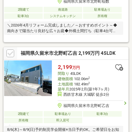
福岡県久留米市北野町稲数
2階建て
南道路
駐車場あり
駐車3台
システムキッチン
所有権
＼2026年4月リフォーム完成しました／～おすすめポイント～◆
南向きで陽当たり良好な広々お庭◆外構土間打ち（駐車4台可
能）4LDK＋納戸で収納も多くご家族様におすすめの物件です♪
福岡県久留米市北野町乙吉 2,199万円 4SLDK
2,199
万円
間取り
4SLDK
2
建物面積
102.06m
2
土地面積
182.49m
築年月
2025年2月(築1年7ヶ月)
西鉄甘木線 大城駅 徒歩2分
福岡県久留米市北野町乙吉
2階建て
駐車場あり
駐車3台
所有権
即入居可
8/6(木)～8/9(日)予約制見学会開催※当日予約OK。ご希望日をお知