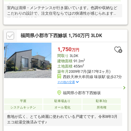
室内は清掃・メンテナンスが行き届いています。色調や収納など
こだわりの設計で、注文住宅ならではの快適性が感じられます。
照明器具や調度品・まだまだ新しい家電製品等一部無償でお譲り
できます。是非ご見学にてお確かめください。
福岡県小郡市下西鯵坂 1,750万円 3LDK
1,750
万円
間取り
3LDK
2
建物面積
91.2m
2
土地面積
455m
築年月
2009年7月(築17年2ヶ月)
西鉄天神大牟田線 味坂駅 徒歩27分
その他の交通
福岡県小郡市下西鯵坂
平屋
駐車場あり
駐車3台
システムキッチン
オール電化
所有権
敷地が広く、とても綺麗に使われている戸建てです。令和8年3月
エコ給湯交換済みです♪