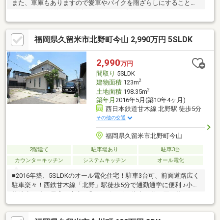
また、車庫もありますので愛車やバイクを雨ざらしにすることも
ありません♪学校まで徒歩13分です。大家族におすすめな6LDKで
す！お子様にも1つずつお部屋がありますね！事務所もありますの
で、事務所兼住宅としていかがでしょうか？国道3号線に近いの
福岡県久留米市北野町今山 2,990万円 5SLDK
で、久留米中心地や鳥栖、福岡方面へもアクセスしやすいです！
丸星ラーメンのすぐそばです！当社をご利用いただいたお客様が
心から喜んでいただける「一歩リードしたサービス」をご提供い
2,990
万円
たします！担当：森田070-3209-4152
間取り
5SLDK
2
建物面積
123m
2
土地面積
198.35m
築年月
2016年5月(築10年4ヶ月)
西日本鉄道甘木線 北野駅 徒歩5分
その他の交通
福岡県久留米市北野町今山
2階建て
駐車場あり
駐車3台
カウンターキッチン
システムキッチン
オール電化
■2016年築、5SLDKのオール電化住宅！駐車3台可、前面道路広く
駐車楽々！西鉄甘木線「北野」駅徒歩5分で通勤通学に便利 ♪小学
校徒歩12分で子育て安心♪「ザ・ビッグ」徒歩13分で買い物にも
便利♪