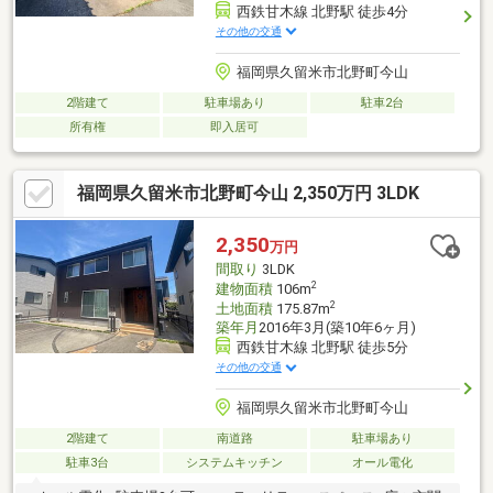
西鉄甘木線 北野駅 徒歩4分
その他の交通
福岡県久留米市北野町今山
2階建て
駐車場あり
駐車2台
所有権
即入居可
福岡県久留米市北野町今山 2,350万円 3LDK
2,350
万円
間取り
3LDK
2
建物面積
106m
2
土地面積
175.87m
築年月
2016年3月(築10年6ヶ月)
西鉄甘木線 北野駅 徒歩5分
その他の交通
福岡県久留米市北野町今山
2階建て
南道路
駐車場あり
駐車3台
システムキッチン
オール電化