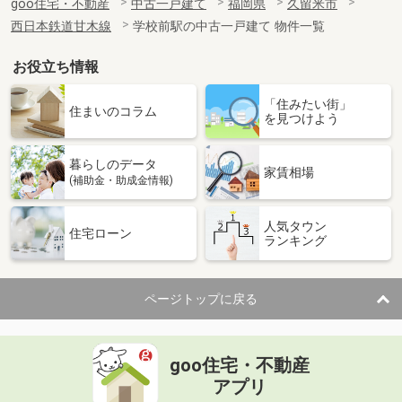
goo住宅・不動産
中古一戸建て
福岡県
久留米市
西日本鉄道甘木線
学校前駅の中古一戸建て 物件一覧
お役立ち情報
「住みたい街」
住まいのコラム
を見つけよう
暮らしのデータ
家賃相場
(補助金・助成金情報)
人気タウン
住宅ローン
ランキング
ページトップに戻る
goo住宅・不動産
アプリ