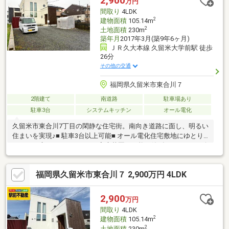
2,900
万円
間取り
4LDK
2
建物面積
105.14m
2
土地面積
230m
築年月
2017年3月(築9年6ヶ月)
ＪＲ久大本線 久留米大学前駅 徒歩
26分
その他の交通
福岡県久留米市東合川７
2階建て
南道路
駐車場あり
駐車3台
システムキッチン
オール電化
久留米市東合川7丁目の閑静な住宅街。南向き道路に面し、明るい
住まいを実現♪■ 駐車3台以上可能■ オール電化住宅敷地にゆとり
があり、庭スペースやBBQ・家庭菜園も可能。築9年でまだまだ綺
麗にお住まいいただけます♪内覧をご希望の際はお気軽にご連絡く
ださい♪
福岡県久留米市東合川７ 2,900万円 4LDK
2,900
万円
間取り
4LDK
2
建物面積
105.14m
2
土地面積
230m