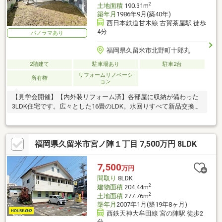
2
土地面積
190.31m
築年月
1986年9月(築40年)
西日本鉄道甘木線 古賀茶屋駅 徒歩
4分
パノラマあり
福岡県久留米市北野町十郎丸
2階建て
駐車場あり
駐車2台
リフォームリノベーシ
所有権
ョン
【見学会開催】【内外装リフォーム済】各部屋に収納が備わった
3LDK住宅です。広々とした16畳のLDK。水回りすべて新品交換済
みです。
福岡県久留米市宮ノ陣１丁目 7,500万円 8LDK
7,500
万円
間取り
8LDK
2
建物面積
204.44m
2
土地面積
277.76m
築年月
2007年1月(築19年8ヶ月)
西鉄天神大牟田線 宮の陣駅 徒歩2
分