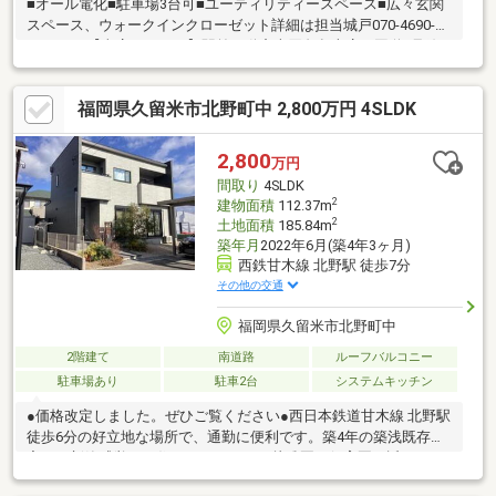
■オール電化■駐車場3台可■ユーティリティースペース■広々玄関
スペース、ウォークインクローゼット詳細は担当城戸070-4690-
1086まで【当店について】駅前不動産売買久留米店は国道3号線
沿いで吉野家牛丼さんと同じ敷地内に店舗がございます。店舗に
は駐車場もございますのでお車でお越しの際ご利用ください。キ
福岡県久留米市北野町中 2,800万円 4SLDK
ッズスペースもございますのでお子様とご一緒に安心してご来店
ください。心よりお待ちしております。
2,800
万円
間取り
4SLDK
2
建物面積
112.37m
2
土地面積
185.84m
築年月
2022年6月(築4年3ヶ月)
西鉄甘木線 北野駅 徒歩7分
その他の交通
福岡県久留米市北野町中
2階建て
南道路
ルーフバルコニー
駐車場あり
駐車2台
システムキッチン
●価格改定しました。ぜひご覧ください●西日本鉄道甘木線 北野駅
徒歩6分の好立地な場所で、通勤に便利です。築4年の築浅既存住
宅で、新築感覚でお住まい頂けます。幼稚園・保育園は近いの
で、送り迎えが楽です。小学校はかなり近く・中学校も徒歩圏内