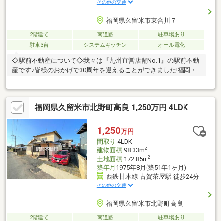
その他の交通
福岡県久留米市東合川７
2階建て
南道路
駐車場あり
駐車3台
システムキッチン
オール電化
◇駅前不動産について◇我々は『九州直営店舗No.1』の駅前不動
産です♪皆様のおかげで30周年を迎えることができました!福岡・
久留米・佐賀の物件は全て弊社でご紹介可能です!■南向き×吹き抜
けリビングで光があふれる心地良い住まい♪■久留米ICまで車で4分
なので、遠出をする際も便利です♪■周辺には商業施設が充実して
福岡県久留米市北野町高良 1,250万円 4LDK
おりますので、生活が充実します♪■リビングから繋がるテラスは
日当たりも良く心を癒してくれます♪■太陽光付きですので、毎月
の光熱費を削減できます♪いつでもご内覧可能でございます♪是非
1,250
万円
お気軽にお問い合わせください！【担当：すぎもと 070-7784-
間取り
4LDK
2323】
2
建物面積
98.33m
2
土地面積
172.85m
築年月
1975年8月(築51年1ヶ月)
西鉄甘木線 古賀茶屋駅 徒歩24分
その他の交通
福岡県久留米市北野町高良
2階建て
南道路
駐車場あり