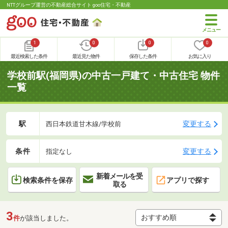
NTTグループ運営の不動産総合サイト goo住宅・不動産
1
0
0
0
最近検索した条件
最近見た物件
保存した条件
お気に入り
学校前駅(福岡県)の中古一戸建て・中古住宅 物件
一覧
駅
変更する
西日本鉄道甘木線/学校前
条件
変更する
指定なし
新着メールを受
検索条件を保存
アプリで探す
取る
3
件
が該当しました。