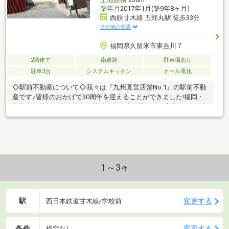
築年月
2017年1月(築9年8ヶ月)
西鉄甘木線 五郎丸駅 徒歩33分
その他の交通
福岡県久留米市東合川７
2階建て
南道路
駐車場あり
駐車3台
システムキッチン
オール電化
◇駅前不動産について◇我々は『九州直営店舗No.1』の駅前不動
産です♪皆様のおかげで30周年を迎えることができました!福岡・
久留米・佐賀の物件は全て弊社でご紹介可能です!■南向き×吹き抜
けリビングで光があふれる心地良い住まい♪■久留米ICまで車で4分
なので、遠出をする際も便利です♪■周辺には商業施設が充実して
おりますので、生活が充実します♪■リビングから繋がるテラスは
日当たりも良く心を癒してくれます♪■太陽光付きですので、毎月
の光熱費を削減できます♪いつでもご内覧可能でございます♪是非
お気軽にお問い合わせください！【担当：すぎもと 070-7784-
1～3
件
2323】
駅
変更する
西日本鉄道甘木線/学校前
条件
変更する
指定なし