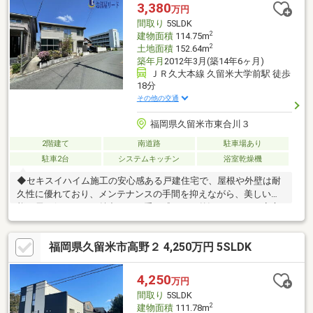
アリ防除工事施工後5年間保証・新品の照明器具設置済なので入居
3,380
万円
後にすぐに生活が始められます・返済額や融資可能額など、お客
間取り
5SLDK
様のご
2
建物面積
114.75m
2
土地面積
152.64m
築年月
2012年3月(築14年6ヶ月)
ＪＲ久大本線 久留米大学前駅 徒歩
18分
その他の交通
福岡県久留米市東合川３
2階建て
南道路
駐車場あり
駐車2台
システムキッチン
浴室乾燥機
◆セキスイハイム施工の安心感ある戸建住宅で、屋根や外壁は耐
久性に優れており、メンテナンスの手間を抑えながら、美しい状
態を長く保てるのが魅力です。重厚感のある外観と、日々の安心
を兼ね備えた一邸です◆室内はゆとりあるキッチンが特徴で、
LDKは約21帖。さらに吹き抜けが空間に広がりをもたらし、開放
福岡県久留米市高野２ 4,250万円 5SLDK
的で快適な住空間を演出しています◆納戸が3ヶ所に加え、各居
室にもクローゼットや押入れを完備。ご家族の荷物もしっかり収
まり、すっきりとした暮らしが実現できます◆
4,250
万円
間取り
5SLDK
2
建物面積
111.78m