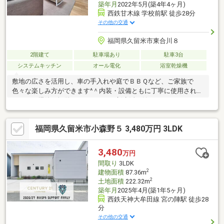
築年月
2022年5月(築4年4ヶ月)
西鉄甘木線 学校前駅 徒歩28分
その他の交通
福岡県久留米市東合川８
2階建て
駐車場あり
駐車3台
システムキッチン
オール電化
浴室乾燥機
敷地の広さを活用し、車の手入れや庭でＢＢＱなど、ご家族で
色々な楽しみ方ができます^＾内装・設備ともに丁寧に使用されて
おり、お掃除や軽微なリフォームで新生活が始められそうです♪♪
福岡県久留米市小森野５ 3,480万円 3LDK
3,480
万円
間取り
3LDK
2
建物面積
87.36m
2
土地面積
222.32m
築年月
2025年4月(築1年5ヶ月)
西鉄天神大牟田線 宮の陣駅 徒歩28
分
その他の交通