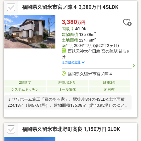
で、お子様を安心して通学させられます。コンビニも近く、ちょ
福岡県久留米市宮ノ陣４ 3,380万円 4SLDK
っとしたお買物が出来て便利です。駐車場は2台分あり、前面道路
が広いので、駐車しやすいです。カーポート付きで、雨降りの買
い物帰りも安心です。南向きで、前面建物が無く、日当たり良好
3,380
万円
です。素敵なお家を一度、ぜひご覧下さい。
間取り
4SLDK
2
建物面積
135.38m
2
土地面積
224.18m
築年月
2004年7月(築22年2ヶ月)
西鉄天神大牟田線 宮の陣駅 徒歩9
分
その他の交通
福岡県久留米市宮ノ陣４
2階建て
駐車場あり
駐車2台
システムキッチン
オール電化
所有権
ミサワホーム施工「蔵のある家」。駅徒歩8分の4SLDK土地面積
224.18㎡（約67.81坪）、建物面積135.38㎡（約40.95坪）のゆと
りある4SLDK。ミサワホーム独自の「蔵収納」により、大容量の
収納スペースを確保しながら、居住空間も広く使える設計が魅力
です。北側幅員約6.0ｍの公道に接道し、駐車スペースは2台分。
福岡県久留米市北野町高良 1,150万円 2LDK
収納力と快適性を兼ね備えた住まいをお探しの方に、ぜひご検討
いただきたい一邸です。 お気軽にお問い合わせ下さい♪