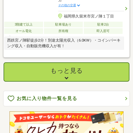
その他の交通
福岡県久留米市宮ノ陣１丁目
3階建て以上
駐車場あり
駐車2台
オール電化
所有権
即入居可
西鉄宮ノ陣駅徒歩2分！別途太陽光収入（6.0KW）・コインパーキ
ング収入・自動販売機収入が有！
もっと見る
お気に入り物件一覧を見る