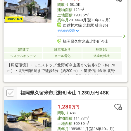
間取り
5SLDK
2
建物面積
123m
2
土地面積
198.35m
築年月
2016年8月(築10年1ヶ月)
西鉄甘木線 北野駅 徒歩3分
その他の交通
福岡県久留米市北野町今山
2階建て
駐車場あり
駐車3台
システムキッチン
オール電化
浴室乾燥機
【周辺環境】・ミニストップ 北野町今山店まで徒歩2分（約170
ｍ）・北野郵便局まで徒歩3分（約200ｍ）・筑後信用金庫 北野支
店まで徒歩12分（約850ｍ）・久留米市 北野総合支所まで徒歩12
分（約850ｍ）・コスモスパーク北野まで徒歩12分（約850ｍ）・
ザ・ビッグエクスプレス 北野店まで徒歩14分（約1、000ｍ）
福岡県久留米市北野町今山 1,280万円 4SK
1,280
万円
間取り
4SK
2
建物面積
114.77m
2
土地面積
309.39m
築年月
1989年11月(築36年10ヶ月)