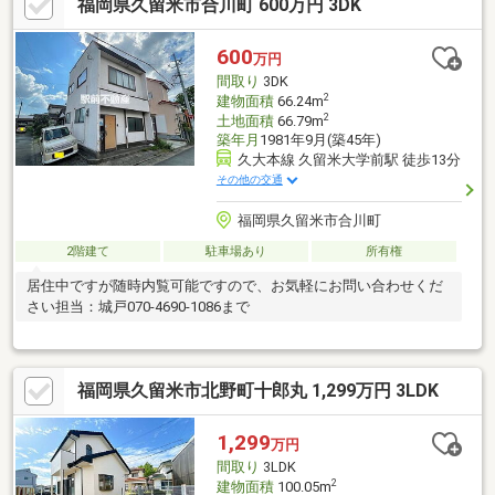
福岡県久留米市合川町 600万円 3DK
600
万円
間取り
3DK
2
建物面積
66.24m
2
土地面積
66.79m
築年月
1981年9月(築45年)
久大本線 久留米大学前駅 徒歩13分
その他の交通
福岡県久留米市合川町
2階建て
駐車場あり
所有権
居住中ですが随時内覧可能ですので、お気軽にお問い合わせくだ
さい担当：城戸070-4690-1086まで
福岡県久留米市北野町十郎丸 1,299万円 3LDK
1,299
万円
間取り
3LDK
2
建物面積
100.05m