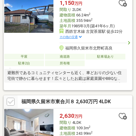
1,150
万円
間取り
2LDK
2
建物面積
66.24m
2
土地面積
355.94m
築年月
1985年3月(築41年6ヶ月)
西鉄甘木線 古賀茶屋駅 徒歩22分
その他の交通
福岡県久留米市北野町高良
平屋
南道路
駐車場あり
駐車2台
所有権
避難所であるコミュニティセンターも近く、車どおりの少ない住
宅街で静かに暮らせます！広々としたお庭は家庭菜園やBBQなど
にいかがでしょうか？リノベーションのご計画も、リノベ不動産
に併せてお任せください！
福岡県久留米市東合川８ 2,630万円 4LDK
2,630
万円
間取り
4LDK
2
建物面積
109.3m
2
土地面積
243.99m