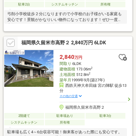
駐車2台
システムキッチン
所有権
弓削小学校徒歩２分になりますので小学校のお子様がいる家庭も
安心です！景観がかなりいい物件になっております！ぜひ一度ご
内覧していただきたい物件になっております！駐車場も2台可能に
なりますのでお車が多い方も安心！8月には引き渡しできる予定に
なりますんので是非一度ご気軽にご相談ください！
福岡県久留米市高野２ 2,840万円 6LDK
2,840
万円
間取り
6LDK
2
建物面積
173.06m
2
土地面積
512.8m
築年月
1999年9月(築27年)
西鉄天神大牟田線 宮の陣駅 徒歩13
分
その他の交通
福岡県久留米市高野２
2階建て
駐車場あり
駐車3台
システムキッチン
所有権
駐車場も広く4～6台収容可能！御来客があった際にも安心です。