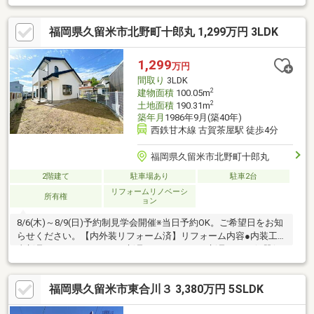
福岡県久留米市北野町十郎丸 1,299万円 3LDK
1,299
万円
間取り
3LDK
2
建物面積
100.05m
2
土地面積
190.31m
築年月
1986年9月(築40年)
西鉄甘木線 古賀茶屋駅 徒歩4分
福岡県久留米市北野町十郎丸
2階建て
駐車場あり
駐車2台
リフォームリノベーシ
所有権
ョン
8/6(木)～8/9(日)予約制見学会開催※当日予約OK。ご希望日をお知
らせください。【内外装リフォーム済】リフォーム内容●内装工
事新品システムキッチン、新品ユニットバス、新品トイレ便器便
座、新品洗面化粧台、新品シューズボックス、新品照明（ＬＥ
Ｄ）、新品モニターホン、新品火災警報器、新品建具、新品フロ
福岡県久留米市東合川３ 3,380万円 5SLDK
ア張り、壁・天井クロス張り替え、防蟻工事（施工後５年保証）
等●外構その他工事外壁屋根塗装 等【おすすめポイント】・シロ