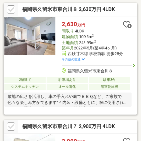
福岡県久留米市東合川８ 2,630万円 4LDK
2,630
万円
間取り
4LDK
2
建物面積
109.3m
2
土地面積
243.99m
築年月
2022年5月(築4年4ヶ月)
西鉄甘木線 学校前駅 徒歩28分
その他の交通
福岡県久留米市東合川８
2階建て
駐車場あり
駐車3台
システムキッチン
オール電化
浴室乾燥機
敷地の広さを活用し、車の手入れや庭でＢＢＱなど、ご家族で
色々な楽しみ方ができます^＾内装・設備ともに丁寧に使用されて
おり、お掃除や軽微なリフォームで新生活が始められそうです♪♪
福岡県久留米市東合川７ 2,900万円 4LDK