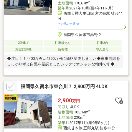
2
土地面積
170.67m
築年月
2021年10月(築4年11ヶ月)
西鉄天神大牟田線 宮の陣駅 徒歩11
分
その他の交通
福岡県久留米市高野２
2階建て
駐車場あり
駐車3台
浴室乾燥機
所有権
即入居可
◆注目！！4400万円→4250万円に価格変更しました◆家事同線を
しっかり考え白黒を基調としたシックでオシャレな物件です◆駐
車場約2台以上可能です（車種による）◆収納がしっかり有り、
日当り風通し良好、閑静な住宅街で周囲には◆周辺には西鉄スト
ア、あんくる夢市場、ファディ、正八郎うどん、ドラッグストア
福岡県久留米市東合川７ 2,900万円 4LDK
モリ、セブンイレブン、丸星ラーメンなどお店がしっかり揃って
おります◆内覧も可能ですので、お気軽にお問合せ下さい←090-
7468-0461一石原まで◆
2,900
万円
間取り
4LDK
2
建物面積
105.14m
2
土地面積
230m
築年月
2017年1月(築9年8ヶ月)
西鉄甘木線 五郎丸駅 徒歩33分