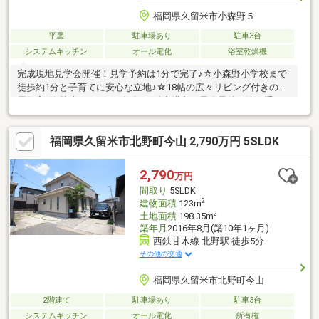
福岡県久留米市小森野５
平屋
駐車場あり
駐車3台
システムキッチン
オール電化
浴室乾燥機
完成現地見学会開催！見学予約は1分で完了♪☆小森野小学校まで
徒歩約1分と子育てに安心な立地♪☆18帖の広々リビング付きの平
屋住宅♪☆駐車スペース3台分♪不動産購入の最終最後の決め手は
安心感！！！頭金0円対応可能！ライフプランはプロが実施！住宅
ローン経験豊富で無料相談♪1971年創業☆55年の信頼と実績☆世
福岡県久留米市北野町今山 2,790万円 5SLDK
界最大の不動産会社センチュリー21♪弊社はローン代行10万円～
30万円不要で安心安全の不動産取引ができます！！住宅ローン、
ライフプランもプロが実施♪
2,790
万円
間取り
5SLDK
2
建物面積
123m
2
土地面積
198.35m
築年月
2016年8月(築10年1ヶ月)
西鉄甘木線 北野駅 徒歩5分
その他の交通
福岡県久留米市北野町今山
2階建て
駐車場あり
駐車3台
システムキッチン
オール電化
所有権