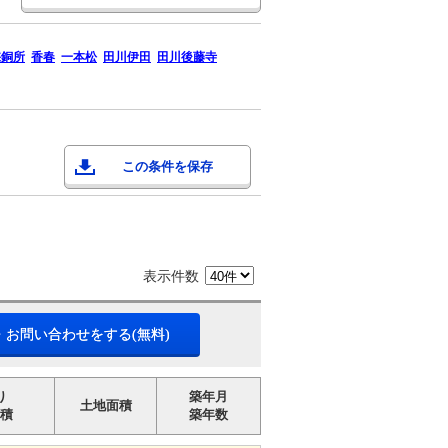
採銅所
香春
一本松
田川伊田
田川後藤寺
この条件を保存
表示件数
・お問い合わせをする(無料)
り
築年月
土地面積
積
築年数