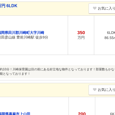
円 6LDK
お気に入
350
福岡県田川郡川崎町大字川崎
6LD
日田彦山線 豊前川崎駅 徒歩9分
万円
86.55
約10分！川崎保育園は目の前にある好立地な物件となっております！部屋数もか
能となっております！
お気に入
200
福岡県嘉麻市上山田
6K