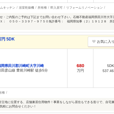
ムキッチン
浴室乾燥機
所有権
即入居可
リフォームリノベーション
せ・ご内覧のご予約は下記までお問い合わせ下さい。石橋不動産福岡県田川市大字
Ｘ： ０５０－３３９７－９７５０免許番号： 福岡県知事（２）１９１２８ 所
円 5DK
お気に入
680
福岡県田川郡川崎町大字川崎
5DK
日田彦山線 豊前川崎駅 徒歩5分
万円
537.4
有権
好立地に位置する、店舗兼居住用物件！事業をしながら居住もできる造りで、自宅
気軽にお問合せください！