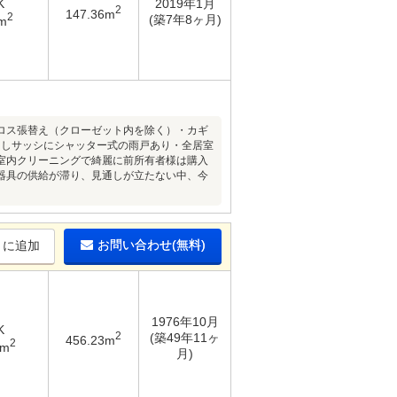
K
2019年1月
2
147.36m
2
(築7年8ヶ月)
m
ロス張替え（クローゼット内を除く）・カギ
出しサッシにシャッター式の雨戸あり・全居室
室内クリーニングで綺麗に前所有者様は購入
器具の供給が滞り、見通しが立たない中、今
お問い合わせ(無料)
りに追加
1976年10月
K
2
(築49年11ヶ
456.23m
2
3m
月)