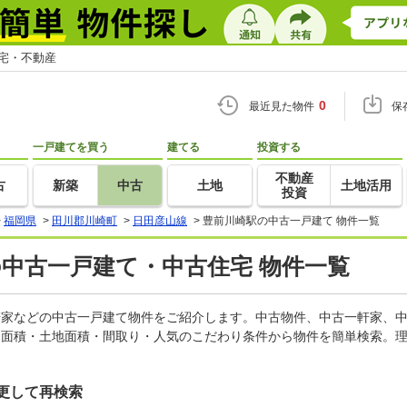
住宅・不動産
0
最近見た物件
保
一戸建てを買う
建てる
投資する
不動産
古
新築
中古
土地
土地活用
投資
>
福岡県
>
田川郡川崎町
>
日田彦山線
>
豊前川崎駅の中古一戸建て 物件一覧
の中古一戸建て・中古住宅 物件一覧
一軒家などの中古一戸建て物件をご紹介します。中古物件、中古一軒家、
物面積・土地面積・間取り・人気のこだわり条件から物件を簡単検索。理
更して再検索