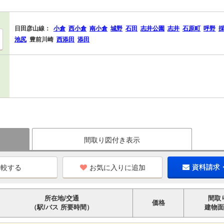
日田彦山線：
小倉
西小倉
南小倉
城野
石田
志井公園
志井
石原町
呼野
池尻
豊前川崎
西添田
添田
間取り図付き表示
お気に入りに追加
資料請求
所在地/交通
間取
価格
（駅/バス 所要時間）
建物面