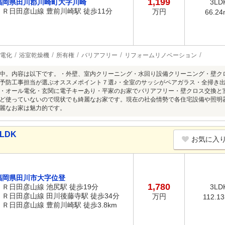
1,199
福岡県田川郡川崎町大字川崎
3LD
ＪＲ日田彦山線 豊前川崎駅 徒歩11分
万円
66.24
電化
浴室乾燥機
所有権
バリアフリー
リフォームリノベーション
中。内容は以下です。・外壁、室内クリーニング・水回り設備クリーニング・壁ク
予防工事担当が選ぶオススメポイント７選♪・全室のサッシがペアガラス・全掃き
・オール電化・玄関に電子キーあり・平家のお家でバリアフリー・壁クロス交換と
ど使っていないので現状でも綺麗なお家です。現在の社会情勢で各住宅設備や照明
麗なお家は魅力的です。
LDK
お気に入
福岡県田川市大字位登
1,780
ＪＲ日田彦山線 池尻駅 徒歩19分
3LD
ＪＲ日田彦山線 田川後藤寺駅 徒歩34分
万円
112.1
ＪＲ日田彦山線 豊前川崎駅 徒歩3.8km