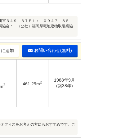
川宮３４９－３ＴＥＬ： ０９４７－８５－
属協会： （公社）福岡県宅地建物取引業協
お問い合わせ(無料)
りに追加
1988年9月
2
461.29m
2
(築38年)
6m
兼オフィスをお考えの方にもおすすめです。ご