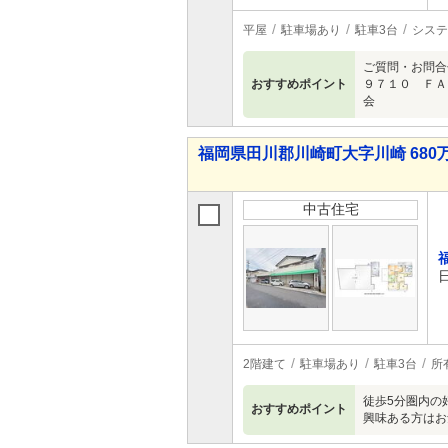
平屋
駐車場あり
駐車3台
システ
ご質問・お問合
おすすめポイント
９７１０ ＦＡ
会
福岡県田川郡川崎町大字川崎 680万
中古住宅
2階建て
駐車場あり
駐車3台
所
徒歩5分圏内の
おすすめポイント
興味ある方はお