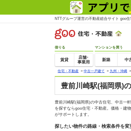
NTTグループ運営の不動産総合サイト goo
借りる
マンションを買う
店舗･
賃貸
新築
中
事業用
住宅・不動産
>
中古一戸建て
>
九州・沖縄
豊前川崎駅(福岡県)
豊前川崎駅(福岡県)の中古住宅、中古
を探すならgoo住宅・不動産。価格・建
がサポートします。
探したい物件の路線・検索条件を変