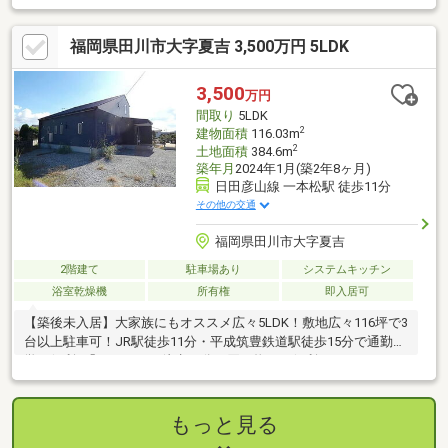
5LDKに変更可能で、ご家族の多いご家庭にお勧めです。
福岡県田川市大字夏吉 3,500万円 5LDK
3,500
万円
間取り
5LDK
2
建物面積
116.03m
2
土地面積
384.6m
築年月
2024年1月(築2年8ヶ月)
日田彦山線 一本松駅 徒歩11分
その他の交通
福岡県田川市大字夏吉
2階建て
駐車場あり
システムキッチン
浴室乾燥機
所有権
即入居可
【築後未入居】大家族にもオススメ広々5LDK！敷地広々116坪で3
台以上駐車可！JR駅徒歩11分・平成筑豊鉄道駅徒歩15分で通勤通
学に便利♪「ラ・ムー」徒歩10分で買い物にも便利です♪
もっと見る