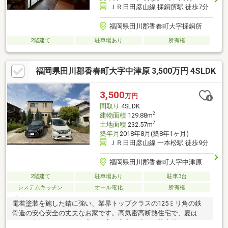
ＪＲ日田彦山線 採銅所駅 徒歩7分
福岡県田川郡香春町大字採銅所
2階建て
駐車場あり
所有権
福岡県田川郡香春町大字中津原 3,500万円 4SLDK
3,500
万円
間取り
4SLDK
2
建物面積
129.88m
2
土地面積
232.57m
築年月
2018年8月(築8年1ヶ月)
ＪＲ日田彦山線 一本松駅 徒歩9分
福岡県田川郡香春町大字中津原
2階建て
駐車場あり
駐車3台
システムキッチン
オール電化
所有権
電着塗装を施した錆に強い、業界トップクラスの125ミリ角の鉄
骨造の安心安全の丈夫なお家です。高気密高断熱住宅で、夏は涼
しく、冬はあったかのお家！お家は非常に大きく将来的に4LDKを