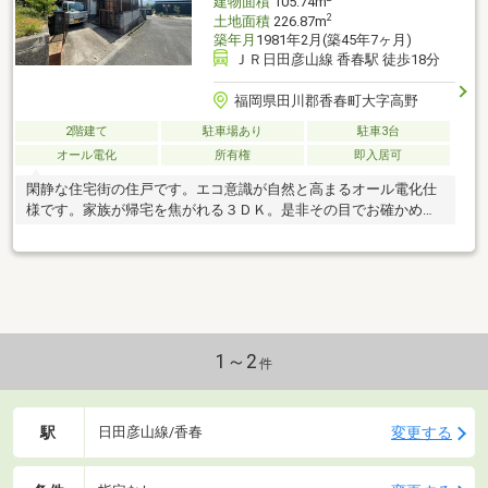
建物面積
105.74m
2
土地面積
226.87m
築年月
1981年2月(築45年7ヶ月)
ＪＲ日田彦山線 香春駅 徒歩18分
福岡県田川郡香春町大字高野
2階建て
駐車場あり
駐車3台
オール電化
所有権
即入居可
閑静な住宅街の住戸です。エコ意識が自然と高まるオール電化仕
様です。家族が帰宅を焦がれる３ＤＫ。是非その目でお確かめく
ださい。
1～2
件
駅
変更する
日田彦山線/香春