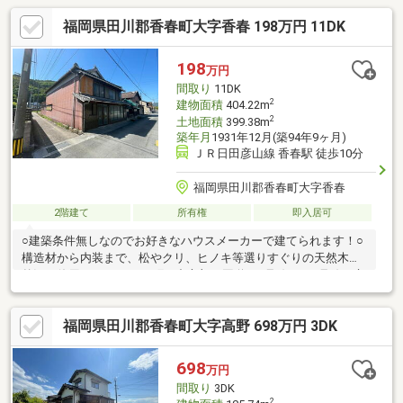
福岡県田川郡香春町大字香春 198万円 11DK
198
万円
間取り
11DK
2
建物面積
404.22m
2
土地面積
399.38m
築年月
1931年12月(築94年9ヶ月)
ＪＲ日田彦山線 香春駅 徒歩10分
福岡県田川郡香春町大字香春
2階建て
所有権
即入居可
○建築条件無しなのでお好きなハウスメーカーで建てられます！○
構造材から内装まで、松やクリ、ヒノキ等選りすぐりの天然木を
贅沢に使用しています♪○町の中心部で国道201号線と322号線が交
差しており、福岡市や北九州市へのアクセスが良好です！【当社
自慢のワンストップサービス】・当社在籍スタッフはリフォー
福岡県田川郡香春町大字高野 698万円 3DK
ム、ローンに関するエキスパート！・物件購入+リフォーム費用
もまとめてお見積り♪・住み替え先を探しながら、ご自宅の売却が
並行して行えます！・もちろん査定も無料です♪
698
万円
間取り
3DK
2