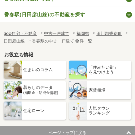
香春駅(日田彦山線)の不動産を探す
goo住宅・不動産
中古一戸建て
福岡県
田川郡香春町
日田彦山線
香春駅の中古一戸建て 物件一覧
お役立ち情報
「住みたい街」
住まいのコラム
を見つけよう
暮らしのデータ
家賃相場
(補助金・助成金情報)
人気タウン
住宅ローン
ランキング
ページトップに戻る