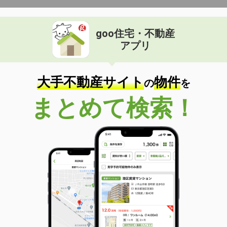
goo住宅・不動産
アプリ
大手不動産サイト
物件
の
を
まとめて検索！