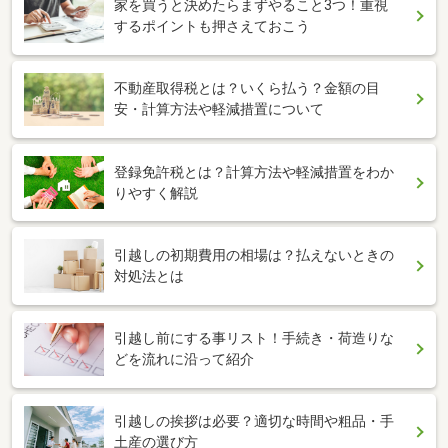
家を買うと決めたらまずやること3つ！重視
するポイントも押さえておこう
不動産取得税とは？いくら払う？金額の目
安・計算方法や軽減措置について
登録免許税とは？計算方法や軽減措置をわか
りやすく解説
引越しの初期費用の相場は？払えないときの
対処法とは
引越し前にする事リスト！手続き・荷造りな
どを流れに沿って紹介
引越しの挨拶は必要？適切な時間や粗品・手
土産の選び方