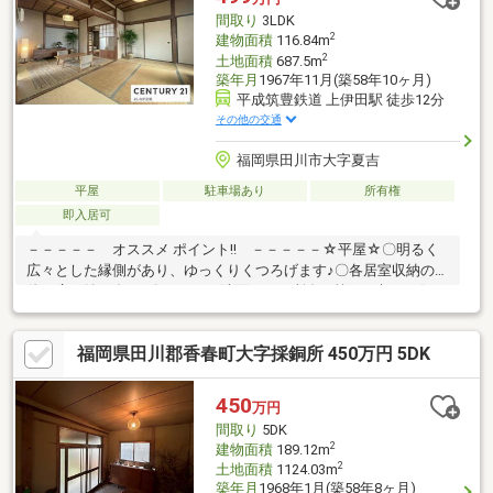
間取り
3LDK
2
建物面積
116.84m
2
土地面積
687.5m
築年月
1967年11月(築58年10ヶ月)
平成筑豊鉄道 上伊田駅 徒歩12分
その他の交通
福岡県田川市大字夏吉
平屋
駐車場あり
所有権
即入居可
－－－－－ オススメ ポイント!! －－－－－☆平屋☆〇明るく
広々とした縁側があり、ゆっくりくつろげます♪〇各居室収納の
他、広々納戸有り♪〇トイレと洗面が二ヶ所有り忙しい朝でも混み
あいません♪〇金川小まで徒歩35分(約2500ｍ)田川東中まで徒歩4
分(約350ｍ)♪不動産売買・リフォームのことなら【よしなが企
福岡県田川郡香春町大字採銅所 450万円 5DK
画】にお任せ下さい！！
450
万円
間取り
5DK
2
建物面積
189.12m
2
土地面積
1124.03m
築年月
1968年1月(築58年8ヶ月)