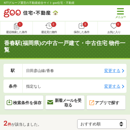
NTTグループ運営の不動産総合サイト goo住宅・不動産
1
0
0
0
最近検索した条件
最近見た物件
保存した条件
お気に入り
香春駅(福岡県)の中古一戸建て・中古住宅 物件一
覧
駅
変更する
日田彦山線/香春
条件
変更する
指定なし
新着メールを受
検索条件を保存
アプリで探す
取る
2
件
が該当しました。