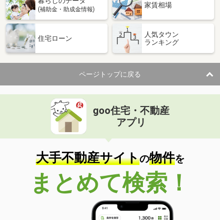
暮らしのデータ
家賃相場
(補助金・助成金情報)
人気タウン
住宅ローン
ランキング
ページトップに戻る
goo住宅・不動産
アプリ
大手不動産サイト
物件
の
を
まとめて検索！