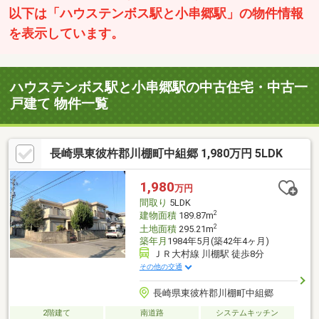
以下は「ハウステンボス駅と小串郷駅」の物件情報
を表示しています。
ハウステンボス駅と小串郷駅の中古住宅・中古一
戸建て 物件一覧
長崎県東彼杵郡川棚町中組郷 1,980万円 5LDK
1,980
万円
間取り
5LDK
2
建物面積
189.87m
2
土地面積
295.21m
築年月
1984年5月(築42年4ヶ月)
ＪＲ大村線 川棚駅 徒歩8分
その他の交通
長崎県東彼杵郡川棚町中組郷
2階建て
南道路
システムキッチン