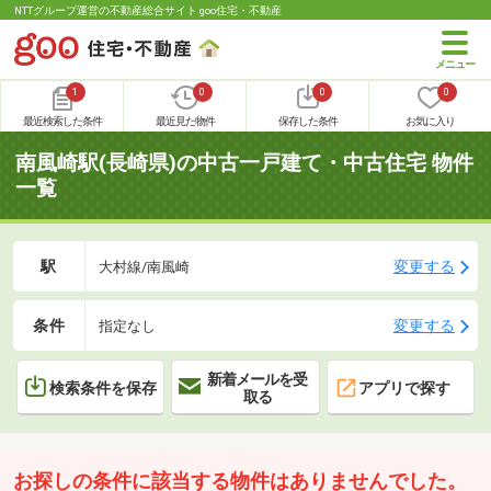
NTTグループ運営の不動産総合サイト goo住宅・不動産
1
0
0
0
最近検索した条件
最近見た物件
保存した条件
お気に入り
南風崎駅(長崎県)の中古一戸建て・中古住宅 物件
一覧
駅
変更する
大村線/南風崎
条件
変更する
指定なし
新着メールを受
検索条件を保存
アプリで探す
取る
お探しの条件に該当する物件はありませんでした。