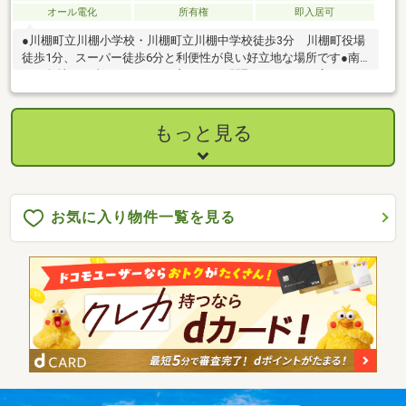
オール電化
所有権
即入居可
●川棚町立川棚小学校・川棚町立川棚中学校徒歩3分 川棚町役場
徒歩1分、スーパー徒歩6分と利便性が良い好立地な場所です●南
西の角地で日当たりがとても良いです●間取りも5LDKと広々とし
ていて、かつ2階にもキッチン・洗面・浴室・トイレがあります●
単世帯でも2世帯住宅としてもお住まい頂けます●小中学校もすぐ
近く、お子様を安心して通学させられます●60年サポートシステ
もっと見る
ムを引継げますので、5年毎の無料点検も受けられます リフォー
ムについて気になる方もご相談ください。ぜひ一度、ご内覧をさ
れてみませんか♪
お気に入り物件一覧を見る