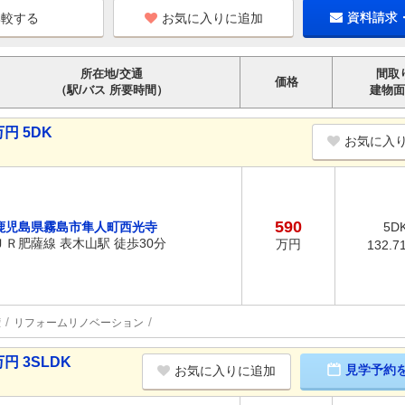
お気に入りに追加
資料請求
所在地/交通
間取
価格
（駅/バス 所要時間）
建物面
円 5DK
お気に入
590
鹿児島県霧島市隼人町西光寺
5D
ＪＲ肥薩線 表木山駅 徒歩30分
万円
132.7
権
リフォームリノベーション
円 3SLDK
見学予約
お気に入りに追加