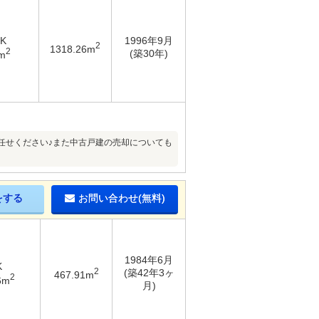
DK
1996年9月
2
1318.26m
2
(築30年)
m
任せください♪また中古戸建の売却についても
をする
お問い合わせ(無料)
1984年6月
K
2
(築42年3ヶ
467.91m
2
6m
月)