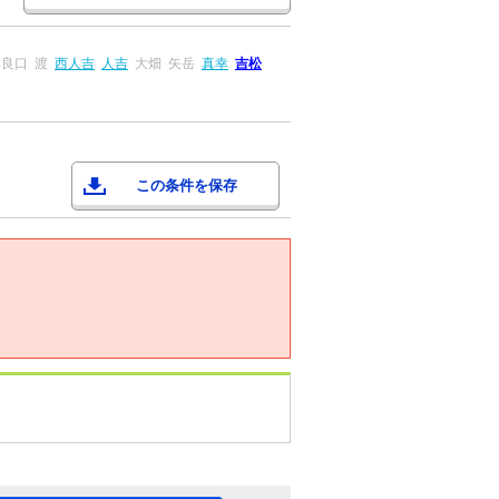
那良口
渡
西人吉
人吉
大畑
矢岳
真幸
吉松
この条件を保存