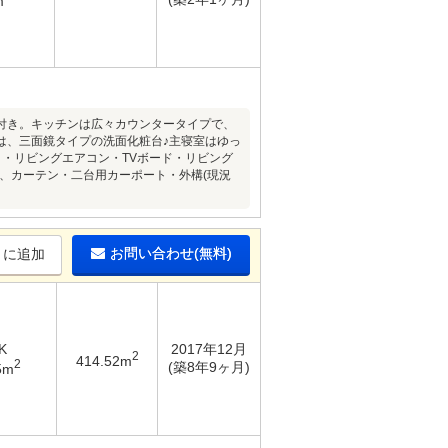
m
付き。キッチンは広々カウンタータイプで、
は、三面鏡タイプの洗面化粧台♪主寝室はゆっ
・リビングエアコン・TVボード・リビング
、カーテン・二台用カーポート・外構(現況
お問い合わせ(無料)
りに追加
K
2017年12月
2
414.52m
2
(築8年9ヶ月)
5m