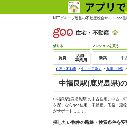
NTTグループ運営の不動産総合サイト goo
借りる
マンションを買う
店舗･
賃貸
新築
中
事業用
住宅・不動産
>
中古一戸建て
>
九州・沖縄
中福良駅(鹿児島県)
中福良駅(鹿児島県)の中古住宅、中古
を探すならgoo住宅・不動産。価格・建
がサポートします。
探したい物件の路線・検索条件を変