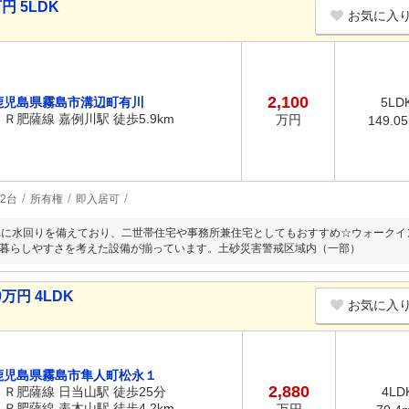
円 5LDK
お気に入
2,100
鹿児島県霧島市溝辺町有川
5LD
ＪＲ肥薩線 嘉例川駅 徒歩5.9km
万円
149.0
2台
所有権
即入居可
れに水回りを備えており、二世帯住宅や事務所兼住宅としてもおすすめ☆ウォーク
暮らしやすさを考えた設備が揃っています。土砂災害警戒区域内（一部）
万円 4LDK
お気に入
鹿児島県霧島市隼人町松永１
2,880
ＪＲ肥薩線 日当山駅 徒歩25分
4LD
ＪＲ肥薩線 表木山駅 徒歩4.2km