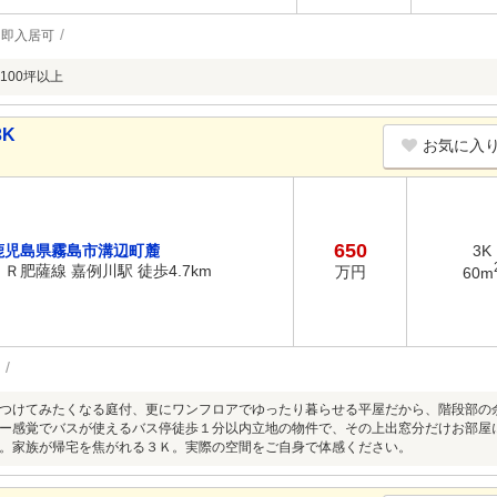
即入居可
100坪以上
3K
お気に入
650
鹿児島県霧島市溝辺町麓
3K
ＪＲ肥薩線 嘉例川駅 徒歩4.7km
万円
60m
つけてみたくなる庭付、更にワンフロアでゆったり暮らせる平屋だから、階段部の
ー感覚でバスが使えるバス停徒歩１分以内立地の物件で、その上出窓分だけお部屋
。家族が帰宅を焦がれる３Ｋ。実際の空間をご自身で体感ください。