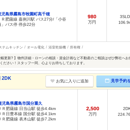
鹿児島県霧島市牧園町高千穂
980
3SL
ＪＲ肥薩線 嘉例川駅 バス27分/「小谷
万円
106.9
橋」バス停 停歩22分
ステムキッチン
オール電化
浴室乾燥機
所有権
大幅更新? 】物件詳細・ローンの相談・資金計画など不動産のご相談はぜひ弊社へお
ください！スタッフ一同、心よりお待ちしております。
 2DK
見学予約
お気に入りに追加
鹿児島県霧島市国分重久
2,500
ＪＲ肥薩線 日当山駅 徒歩4.4km
2D
ＪＲ日豊本線 国分駅 徒歩4.1km
万円
224.7
ＪＲ肥薩線 表木山駅 徒歩7.2km