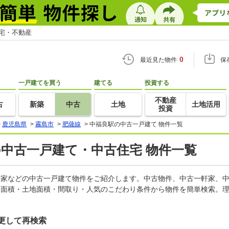
住宅・不動産
0
最近見た物件
保
一戸建てを買う
建てる
投資する
不動産
古
新築
中古
土地
土地活用
投資
>
鹿児島県
>
霧島市
>
肥薩線
>
中福良駅の中古一戸建て 物件一覧
の中古一戸建て・中古住宅 物件一覧
一軒家などの中古一戸建て物件をご紹介します。中古物件、中古一軒家、
物面積・土地面積・間取り・人気のこだわり条件から物件を簡単検索。理
更して再検索