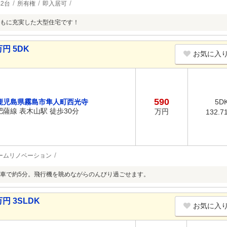
2台
所有権
即入居可
もに充実した大型住宅です！
円 5DK
お気に入
590
鹿児島県霧島市隼人町西光寺
5D
肥薩線 表木山駅 徒歩30分
万円
132.7
ームリノベーション
車で約5分。飛行機を眺めながらのんびり過ごせます。
円 3SLDK
お気に入