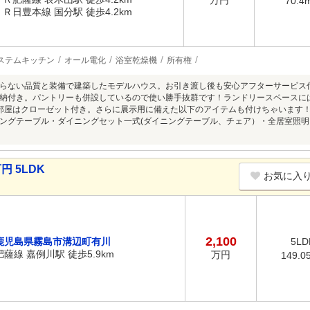
万円
70.4
ＪＲ日豊本線 国分駅 徒歩4.2km
ステムキッチン
オール電化
浴室乾燥機
所有権
らない品質と装備で建築したモデルハウス。お引き渡し後も安心アフターサービス
納付き。パントリーも併設しているので使い勝手抜群です！ランドリースペースに
部屋はクローゼット付き。さらに展示用に備えた以下のアイテムも付けちゃいます！
ングテーブル・ダイニングセット一式(ダイニングテーブル、チェア）・全居室照明
円 5LDK
お気に入
2,100
鹿児島県霧島市溝辺町有川
5LD
肥薩線 嘉例川駅 徒歩5.9km
万円
149.0