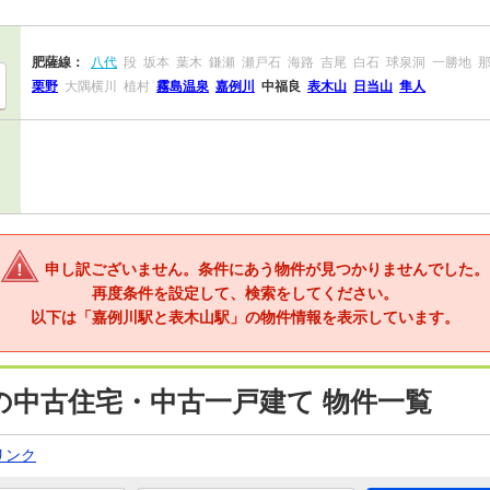
肥薩線：
八代
段
坂本
葉木
鎌瀬
瀬戸石
海路
吉尾
白石
球泉洞
一勝地
栗野
大隅横川
植村
霧島温泉
嘉例川
中福良
表木山
日当山
隼人
申し訳ございません。条件にあう物件が見つかりませんでした。
再度条件を設定して、検索をしてください。
以下は「嘉例川駅と表木山駅」の物件情報を表示しています。
の中古住宅・中古一戸建て 物件一覧
リンク