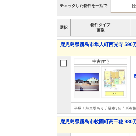
チェックした物件を一括で
物件タイプ
選択
画像
鹿児島県霧島市隼人町西光寺 590万
中古住宅
平屋
駐車場あり
駐車3台
所有
鹿児島県霧島市牧園町高千穂 980万