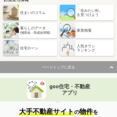
「住みたい街」
住まいのコラム
を見つけよう
暮らしのデータ
家賃相場
(補助金・助成金情報)
人気タウン
住宅ローン
ランキング
ページトップに戻る
goo住宅・不動産
アプリ
大手不動産サイト
物件
の
を