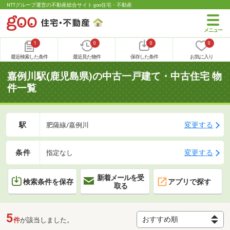
NTTグループ運営の不動産総合サイト goo住宅・不動産
1
0
0
0
最近検索した条件
最近見た物件
保存した条件
お気に入り
嘉例川駅(鹿児島県)の中古一戸建て・中古住宅 物
件一覧
駅
変更する
肥薩線/嘉例川
条件
変更する
指定なし
新着メールを受
検索条件を保存
アプリで探す
取る
5
件
が該当しました。