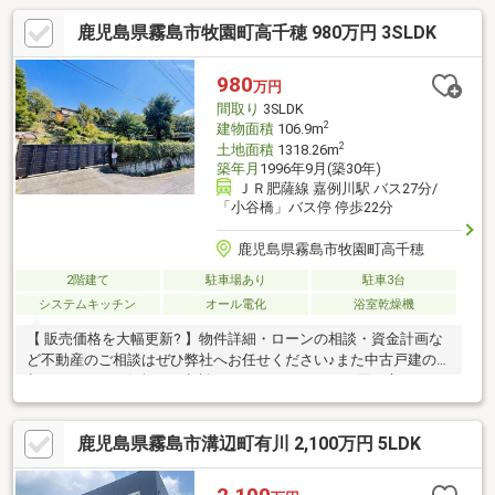
鹿児島県霧島市牧園町高千穂 980万円 3SLDK
980
万円
間取り
3SLDK
2
建物面積
106.9m
2
土地面積
1318.26m
築年月
1996年9月(築30年)
ＪＲ肥薩線 嘉例川駅 バス27分/
「小谷橋」バス停 停歩22分
鹿児島県霧島市牧園町高千穂
2階建て
駐車場あり
駐車3台
システムキッチン
オール電化
浴室乾燥機
【 販売価格を大幅更新? 】物件詳細・ローンの相談・資金計画な
ど不動産のご相談はぜひ弊社へお任せください♪また中古戸建の売
却についてもお気軽にご相談ください！スタッフ一同、心よりお
待ちしております。
鹿児島県霧島市溝辺町有川 2,100万円 5LDK