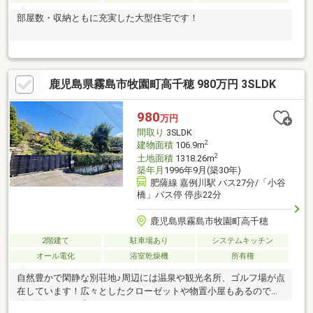
部屋数・収納ともに充実した大型住宅です！
鹿児島県霧島市牧園町高千穂 980万円 3SLDK
980
万円
間取り
3SLDK
2
建物面積
106.9m
2
土地面積
1318.26m
築年月
1996年9月(築30年)
肥薩線 嘉例川駅 バス27分/「小谷
橋」バス停 停歩22分
鹿児島県霧島市牧園町高千穂
2階建て
駐車場あり
システムキッチン
オール電化
浴室乾燥機
所有権
自然豊かで閑静な別荘地♪周辺には温泉や観光名所、ゴルフ場が点
在しています！広々としたクローゼットや物置小屋もあるので収
納に困りません◎