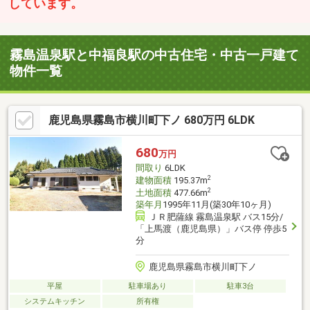
しています。
霧島温泉駅と中福良駅の中古住宅・中古一戸建て
物件一覧
鹿児島県霧島市横川町下ノ 680万円 6LDK
680
万円
間取り
6LDK
2
建物面積
195.37m
2
土地面積
477.66m
築年月
1995年11月(築30年10ヶ月)
ＪＲ肥薩線 霧島温泉駅 バス15分/
「上馬渡（鹿児島県）」バス停 停歩5
分
鹿児島県霧島市横川町下ノ
平屋
駐車場あり
駐車3台
システムキッチン
所有権