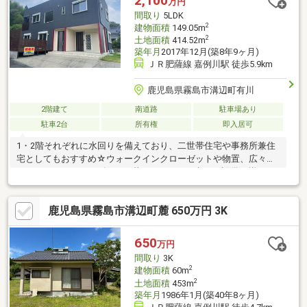
2,100
万円
間取り
5LDK
2
建物面積
149.05m
2
土地面積
414.52m
築年月
2017年12月(築8年9ヶ月)
ＪＲ肥薩線 嘉例川駅 徒歩5.9km
鹿児島県霧島市溝辺町有川
2階建て
南道路
駐車場あり
駐車2台
所有権
即入居可
1・2階それぞれに水回りを備えており、二世帯住宅や事務所兼住
宅としてもおすすめ☆ウォークインクローゼットや物置、広々と
したテラス・ベランダなど、暮らしやすさを考えた設備が揃って
います。土砂災害警戒区域内（一部）
鹿児島県霧島市溝辺町麓 650万円 3K
650
万円
間取り
3K
2
建物面積
60m
2
土地面積
453m
築年月
1986年1月(築40年8ヶ月)