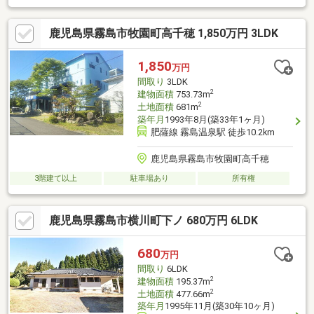
鹿児島県霧島市牧園町高千穂 1,850万円 3LDK
1,850
万円
間取り
3LDK
2
建物面積
753.73m
2
土地面積
681m
築年月
1993年8月(築33年1ヶ月)
肥薩線 霧島温泉駅 徒歩10.2km
鹿児島県霧島市牧園町高千穂
3階建て以上
駐車場あり
所有権
鹿児島県霧島市横川町下ノ 680万円 6LDK
680
万円
間取り
6LDK
2
建物面積
195.37m
2
土地面積
477.66m
築年月
1995年11月(築30年10ヶ月)