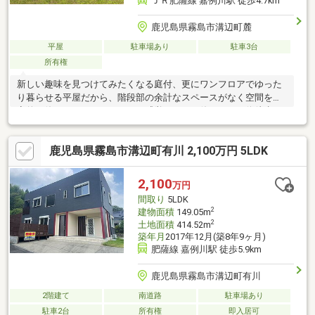
ＪＲ肥薩線 嘉例川駅 徒歩4.7km
鹿児島県霧島市溝辺町麓
平屋
駐車場あり
駐車3台
所有権
新しい趣味を見つけてみたくなる庭付、更にワンフロアでゆった
り暮らせる平屋だから、階段部の余計なスペースがなく空間を効
率的に使えます。またマイカー感覚でバスが使えるバス停徒歩１
分以内立地の物件で、その上出窓分だけお部屋に奥行きが生まれ
ています。ちなみにプロパンガス仕様です。家族が帰宅を焦がれ
鹿児島県霧島市溝辺町有川 2,100万円 5LDK
る３Ｋ。実際の空間をご自身で体感ください。
2,100
万円
間取り
5LDK
2
建物面積
149.05m
2
土地面積
414.52m
築年月
2017年12月(築8年9ヶ月)
肥薩線 嘉例川駅 徒歩5.9km
鹿児島県霧島市溝辺町有川
2階建て
南道路
駐車場あり
駐車2台
所有権
即入居可