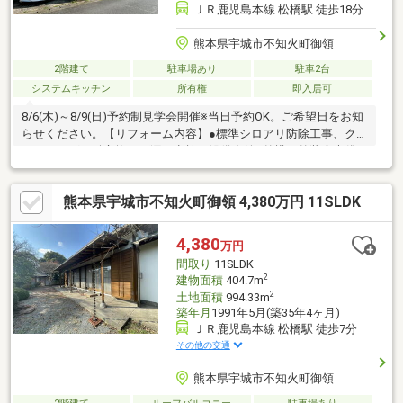
ＪＲ鹿児島本線 松橋駅 徒歩18分
熊本県宇城市不知火町御領
2階建て
駐車場あり
駐車2台
システムキッチン
所有権
即入居可
8/6(木)～8/9(日)予約制見学会開催※当日予約OK。ご希望日をお知
らせください。【リフォーム内容】●標準シロアリ防除工事、ク
リーニング、鍵交換、雨漏り点検、設備点検●外構・外装庭木伐
採●水回りシステムキッチン交換、ユニットバス交換、トイレ交
換、洗面化粧台交換●内装シューズボックス交換、クロス張替
熊本県宇城市不知火町御領 4,380万円 11SLDK
え、畳表替え●その他設備インターホン設置、火災警報器設置、
照明器具交換【おすすめポイント】・本物件は条件により住宅ロ
ーン減税が適用されます。・シロアリ防除工事施工後5年間保証・
4,380
万円
お客様に合わせたローンの組み方や金融機関をご提案。住宅ロー
間取り
11SLDK
ンが初めての方でもお
2
建物面積
404.7m
2
土地面積
994.33m
築年月
1991年5月(築35年4ヶ月)
ＪＲ鹿児島本線 松橋駅 徒歩7分
その他の交通
熊本県宇城市不知火町御領