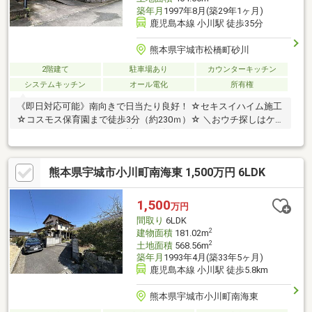
築年月
1997年8月(築29年1ヶ月)
鹿児島本線 小川駅 徒歩35分
熊本県宇城市松橋町砂川
2階建て
駐車場あり
カウンターキッチン
システムキッチン
オール電化
所有権
《即日対応可能》南向きで日当たり良好！ ☆セキスイハイム施工
☆コスモス保育園まで徒歩3分（約230ｍ）☆ ＼おウチ探しはケイ
アイエポックメイキング（株）へお任せください！／
熊本県宇城市小川町南海東 1,500万円 6LDK
1,500
万円
間取り
6LDK
2
建物面積
181.02m
2
土地面積
568.56m
築年月
1993年4月(築33年5ヶ月)
鹿児島本線 小川駅 徒歩5.8km
熊本県宇城市小川町南海東