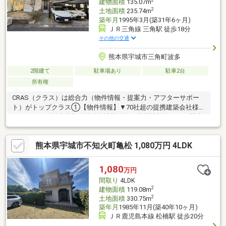
2
建物面積
135.07m
2
土地面積
235.74m
築年月
1995年3月(築31年6ヶ月)
ＪＲ三角線 三角駅 徒歩18分
その他の交通
熊本県宇城市三角町波多
2階建て
駐車場あり
駐車2台
所有権
CRAS（クラス）は総合力（物件情報・提案力・アフターサポー
ト）がトップクラス①【物件情報】▼70社超の提携建築会社様モ
デルハウスの販売情報や建築会社様保有の土地情報有り！▼関連
会社の新着・未公開物件情報②【提案力】▼住宅ローン金融機関
様の比較や住宅ローンの審査のコツも把握！▼後悔しないための
熊本県宇城市不知火町亀松 1,080万円 4LDK
ライフプランシミュレーションFPへの家計の見直し相談も可能！
【アフターサポート】▼税金面等のアドバイス資金贈与（援助）
や住宅ローン控除のご案内やご相談もお任せ！▼お引渡し後のア
1,080
万円
フターサポートお引渡し後のメンテナンス（リフォーム）、将来
間取り
4LDK
的な売却・賃貸等の運用サポート！
2
建物面積
119.08m
2
土地面積
330.75m
築年月
1985年11月(築40年10ヶ月)
ＪＲ鹿児島本線 松橋駅 徒歩20分