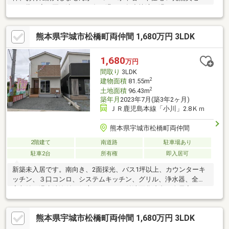
を目指す家。夏は涼しく、冬は温かく年中快適に過ごせます
◎〈省令準耐火構造〉火災に強く、安心感とともに火災保険料も
大幅に抑えられます。〈複層ガラス〉断熱性＋防音。快適な生活
熊本県宇城市松橋町両仲間 1,680万円 3LDK
を守る窓ガラスです。結露も抑えてお掃除楽々♪【内覧ツアー】
熊本県全域の気になる物件を全て弊社でまとめてご内覧いただけ
ます水曜日や１８時以降、お仕事終わりの内覧も柔軟に対応！物
1,680
万円
件選びからお引渡しまで『ハウスドゥ熊本桜町』が全力でサポー
間取り
3LDK
トします
2
建物面積
81.55m
2
土地面積
96.43m
築年月
2023年7月(築3年2ヶ月)
ＪＲ鹿児島本線「小川」2.8Ｋｍ
熊本県宇城市松橋町両仲間
2階建て
南道路
駐車場あり
駐車2台
所有権
即入居可
新築未入居です。南向き、2面採光、バス1坪以上、カウンターキ
ッチン、３口コンロ、システムキッチン、グリル、浄水器、全居
室収納、温水洗浄付き便座、シャワー付洗面化粧台、全居室フロ
ーリング、照明器具、モニター付インターホン、ディンプルキ
ー、室内物干しで設備充実しています。
熊本県宇城市松橋町両仲間 1,680万円 3LDK