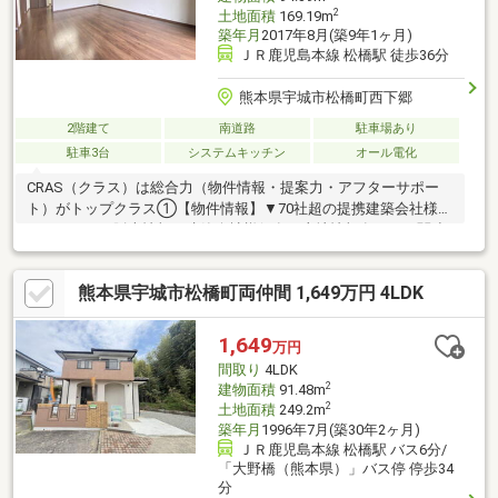
2
土地面積
169.19m
築年月
2017年8月(築9年1ヶ月)
ＪＲ鹿児島本線 松橋駅 徒歩36分
熊本県宇城市松橋町西下郷
2階建て
南道路
駐車場あり
駐車3台
システムキッチン
オール電化
CRAS（クラス）は総合力（物件情報・提案力・アフターサポー
ト）がトップクラス①【物件情報】▼70社超の提携建築会社様モ
デルハウスの販売情報や建築会社様保有の土地情報有り！▼関連
会社の新着・未公開物件情報②【提案力】▼住宅ローン金融機関
様の比較や住宅ローンの審査のコツも把握！▼後悔しないための
熊本県宇城市松橋町両仲間 1,649万円 4LDK
ライフプランシミュレーションFPへの家計の見直し相談も可能！
【アフターサポート】▼税金面等のアドバイス資金贈与（援助）
や住宅ローン控除のご案内やご相談もお任せ！▼お引渡し後のア
1,649
万円
フターサポートお引渡し後のメンテナンス（リフォーム）、将来
間取り
4LDK
的な売却・賃貸等の運用サポート！
2
建物面積
91.48m
2
土地面積
249.2m
築年月
1996年7月(築30年2ヶ月)
ＪＲ鹿児島本線 松橋駅 バス6分/
「大野橋（熊本県）」バス停 停歩34
分