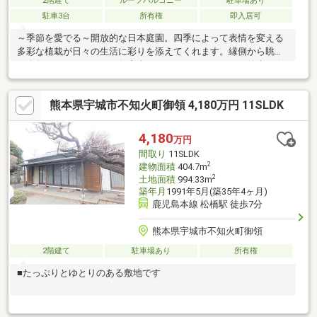
2階建て
ルーフバルコニー
駐車場あり
駐車3台
所有権
即入居可
～季節を愛でる～開放的な日本庭園。四季によって表情を変える
多彩な植栽が日々の生活に彩りを添えてくれます。縁側から眺め
る自然のキャンバスを一年中楽しむことができます。～催事や会
食に～居宅としてはもちろんですが、ゲストを招いての会食や催
事、伝統行事など内容問わず対応可能なご物件になります。部屋
熊本県宇城市不知火町御領 4,180万円 11SLDK
数も10部屋以上も確保されているため、旅館のような感覚でゲス
トをお招きできそうです。～自宅兼店舗兼事務所～間数や動線を
分けることが可能なので、プライベート空間とビジネス空間を差
4,180
万円
別化することができます。県道沿いに位置しており、場所も分か
間取り
11SLDK
りやすいのも特徴の一つです。
2
建物面積
404.7m
2
土地面積
994.33m
築年月
1991年5月(築35年4ヶ月)
鹿児島本線 松橋駅 徒歩7分
熊本県宇城市不知火町御領
2階建て
駐車場あり
所有権
■たっぷりとゆとりのある敷地です