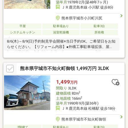
築年月
1978年2月(築48年7ヶ月)
ＪＲ鹿児島本線 小川駅 徒歩8分
熊本県宇城市小川町川尻
平屋
駐車場あり
駐車3台
システムキッチン
浴室乾燥機
所有権
8/6(木)～8/9(日)予約制見学会開催※当日予約OK。ご希望日をお知
らせください。【リフォーム内容】●外構工事駐車場拡張、屋
根・外壁塗装、庭木伐採●内装工事システムキッチン交換、ユニ
ットバス交換、温水洗浄便座トイレ交換、洗面化粧台交換、クロ
ス張替え、畳表替え、クッションフロア張替え、インターホン設
熊本県宇城市不知火町御領 1,499万円 3LDK
置、火災警報器設置、照明LED交換【おすすめポイント】・雨漏
り、構造上主要な部分の欠陥や・腐食、給排水管の故障や漏水に
ついてお引渡しより２年間保証・シロアリ防除工事施工後5年間保
1,499
万円
証・返済額や融資可能額など、お客様のご希望にあわせてご提
間取り
3LDK
案。住宅ローンが初めての方でもお気
2
建物面積
82m
2
土地面積
166m
築年月
1990年9月(築36年)
ＪＲ鹿児島本線 松橋駅 徒歩18分
熊本県宇城市不知火町御領
2階建て
駐車場あり
駐車2台