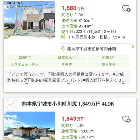
1,680
万円
間取り
3LDK
2
建物面積
81.55m
2
土地面積
96.43m
築年月
2023年7月(築3年2ヶ月)
ＪＲ鹿児島本線「松橋」7.2Ｋｍ
熊本県宇城市松橋町両仲間
2階建て
駐車場あり
駐車2台
システムキッチン
所有権
即入居可
「どこで買うか」で、不動産購入の満足度は変わります。■ご成
約特典５万円以内の家具家電プレゼント♪■購入総額を抑える３つ
のご提案①価格交渉に自信あり②オプション費用も相見積り③
提携銀行多数で金利を安く＼３００万円以上差がでることも！／
他社様のお見積り後でもご相談歓迎！最安値をお約束します◎■
熊本県宇城市小川町川尻 1,849万円 4LDK
熊本県全域の内覧ツアー・他社掲載物件もまとめてご案内・全種
別を窓口ひとつで比較・内覧■九州No.1の実績・ハウスドゥ全国
大会2025九州エリア売買件数・売上高１位・Google口コミランキ
1,849
万円
ング「熊本県 不動産売買」１位
間取り
4LDK
2
建物面積
153.65m
2
土地面積
728.77m