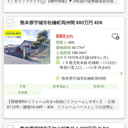
ト）がトップクラス① 【物件情報】▼70社超の提携建築会社様
モデルハウスや土地情報▼関連会社の新着・未公開物件情報関連
会社にグッドバイバイやいえコレ等② 【提案力】▼住宅ローン
提携金融機関が多数▼後悔しないためのライフプランシミュレー
熊本県宇城市松橋町両仲間 880万円 4DK
ション家計の見直しのプロのFPが在籍③ 【アフターサポート】
▼税金面等のアドバイス資金贈与や住宅ローン控除等▼お引渡し
後の対応お引渡し後のリフォームもお任せ！将来的な売却・賃貸
880
万円
等の運用をサポート！
間取り
4DK
2
建物面積
60.77m
2
土地面積
288.36m
築年月
1972年4月(築54年5ヶ月)
ＪＲ鹿児島本線 松橋駅 バス22分/
「希望の里入口」バス停 停歩6分
熊本県宇城市松橋町両仲間
平屋
駐車場あり
駐車2台
所有権
【買物便利×リフォーム向き×自由にリフォームしやすい】・土地
87.22坪／建物18.38坪・4DK リフォームベースとしての活用な
ど目的に合わせて柔軟に検討できます・豊福小学校まで徒歩11分
と、お子様が通学しやすい距離にあります・国道3号線へ出れば大
型ホームセンターやスーパーが揃っており、毎日のお買い物に便