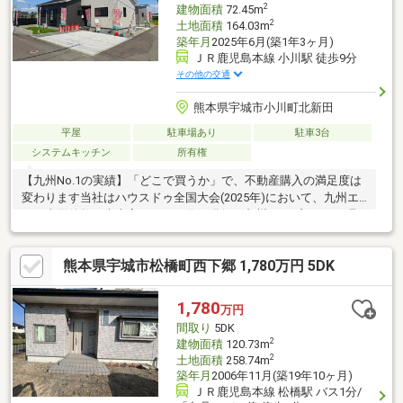
2
建物面積
72.45m
2
土地面積
164.03m
築年月
2025年6月(築1年3ヶ月)
ＪＲ鹿児島本線 小川駅 徒歩9分
その他の交通
熊本県宇城市小川町北新田
平屋
駐車場あり
駐車3台
システムキッチン
所有権
【九州No.1の実績】「どこで買うか」で、不動産購入の満足度は
変わります当社はハウスドゥ全国大会(2025年)において、九州エ
リア売買件数・売上高ともに１位を獲得。九州トップクラスの取
引実績に裏打ちされた交渉力で、購入価格を最大限に抑えます
♪【内覧ツアー】熊本県全域の気になる物件を 全て当社でまとめ
熊本県宇城市松橋町西下郷 1,780万円 5DK
てご内覧いただけます☆窓口を一つに絞れるから手間も時間もか
かりません【購入総額の限界へ挑戦】もっと安く買えるのでは？
そんな悩みは当社が解決します当社ではオプション費用（エアコ
1,780
万円
ン、太陽光等）もお客様に代わり相見積もり他社様でお見積もり
間取り
5DK
を取った後でも大丈夫！一度ご相談ください！
2
建物面積
120.73m
2
土地面積
258.74m
築年月
2006年11月(築19年10ヶ月)
ＪＲ鹿児島本線 松橋駅 バス1分/