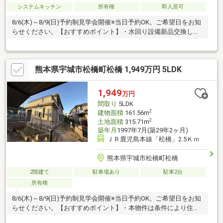
システムキッチン
所有権
即入居可
8/6(木)～8/9(日)予約制見学会開催※当日予約OK。ご希望日をお知
らせください。【おすすめポイント】・水回り設備新品交換しま
した。日当たりの良い南側にLDKをつくりました。・シロアリ防
除工事施工後5年間保証・返済額や融資可能額など、お客様のご希
望にあわせてご提案。住宅ローンが初めての方でもお気軽にご相
熊本県宇城市松橋町松橋 1,949万円 5LDK
談ください【周辺施設】・宇城市立豊野小学校まで約200ｍ
1,949
万円
間取り
5LDK
2
建物面積
161.56m
2
土地面積
315.71m
築年月
1997年7月(築29年2ヶ月)
ＪＲ鹿児島本線「松橋」2.5Ｋｍ
熊本県宇城市松橋町松橋
2階建て
駐車場あり
駐車2台
所有権
8/6(木)～8/9(日)予約制見学会開催※当日予約OK。ご希望日をお知
らせください。【おすすめポイント】・本物件は条件により住宅
ローン減税が適用されます。・シロアリ防除工事施工後5年間保