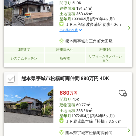
間取り
5LDK
します
2
建物面積
191.21m
2
土地面積
368.46m
築年月
1998年5月(築28年4ヶ月)
ＪＲ三角線 波多浦駅 徒歩4.0km
その他の交通
熊本県宇城市三角町大田尾
2階建て
駐車場あり
駐車3台
リフォームリノベーシ
システムキッチン
所有権
ョン
熊本県宇城市松橋町両仲間 880万円 4DK
880
万円
間取り
4DK
2
建物面積
60.77m
2
土地面積
288.36m
築年月
1972年4月(築54年5ヶ月)
ＪＲ鹿児島本線「松橋」3.6Ｋｍ
熊本県宇城市松橋町両仲間