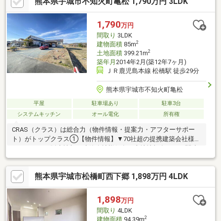
熊本県宇城市不知火町亀松 1,790万円 3LDK
利な環境です
1,790
万円
間取り
3LDK
2
建物面積
85m
2
土地面積
399.21m
築年月
2014年2月(築12年7ヶ月)
ＪＲ鹿児島本線 松橋駅 徒歩29分
熊本県宇城市不知火町亀松
平屋
駐車場あり
駐車3台
システムキッチン
オール電化
所有権
CRAS（クラス）は総合力（物件情報・提案力・アフターサポー
ト）がトップクラス①【物件情報】▼70社超の提携建築会社様モ
デルハウスの販売情報や建築会社様保有の土地情報有り！▼関連
会社の新着・未公開物件情報②【提案力】▼住宅ローン金融機関
様の比較や住宅ローンの審査のコツも把握！▼後悔しないための
熊本県宇城市松橋町西下郷 1,898万円 4LDK
ライフプランシミュレーションFPへの家計の見直し相談も可能！
【アフターサポート】▼税金面等のアドバイス資金贈与（援助）
や住宅ローン控除のご案内やご相談もお任せ！▼お引渡し後のア
1,898
万円
フターサポートお引渡し後のメンテナンス（リフォーム）、将来
間取り
4LDK
的な売却・賃貸等の運用サポート！
2
建物面積
94.39m