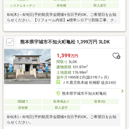
システムキッチン
所有権
即入居可
8/6(木)～8/9(日)予約制見学会開催※当日予約OK。ご希望日をお知
らせください。【リフォーム内容】●標準シロアリ防除工事、ク
リーニング、鍵交換、雨漏り点検、設備点検●外構・外装庭木伐
採●水回りシステムキッチン交換、ユニットバス交換、トイレ交
換、洗面化粧台交換●内装シューズボックス交換、クロス張替
熊本県宇城市不知火町亀松 1,399万円 3LDK
え、畳表替え●その他設備インターホン設置、火災警報器設置、
照明器具交換【おすすめポイント】・本物件は条件により住宅ロ
ーン減税が適用されます。・シロアリ防除工事施工後5年間保証・
1,399
万円
お客様に合わせたローンの組み方や金融機関をご提案。住宅ロー
間取り
3LDK
ンが初めての方でもお
2
建物面積
101.87m
2
土地面積
176.99m
築年月
1995年2月(築31年7ヶ月)
ＪＲ鹿児島本線 松橋駅 徒歩24分
熊本県宇城市不知火町亀松
2階建て
駐車場あり
駐車2台
所有権
即入居可
8/6(木)～8/9(日)予約制見学会開催※当日予約OK。ご希望日をお知
らせください。