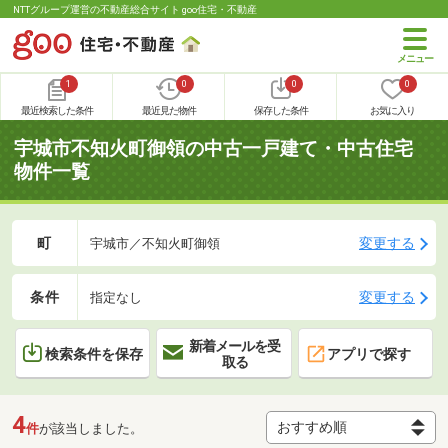
NTTグループ運営の不動産総合サイト goo住宅・不動産
1
0
0
0
最近検索した条件
最近見た物件
保存した条件
お気に入り
宇城市不知火町御領の中古一戸建て・中古住宅
物件一覧
町
変更する
宇城市／不知火町御領
条件
変更する
指定なし
新着メールを受
検索条件を保存
アプリで探す
取る
4
件
が該当しました。