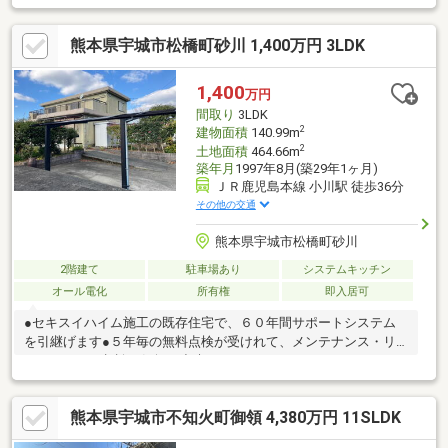
証・お客様に合わせたローンの組み方や金融機関をご提案。住宅
ローンが初めての方でもお気軽にご相談ください【周辺施設】・
熊本県宇城市松橋町砂川 1,400万円 3LDK
宇城市立松橋小学校300ｍ（徒歩4分）・宇城市立松橋中学校1000
ｍ（徒歩13分/自転車4分）・ラ・ムー宇城店様800ｍ（徒歩10分/
車2分）・ファミリーマート松橋曲野店様1000ｍ（徒歩13分/車2
1,400
万円
分）
間取り
3LDK
2
建物面積
140.99m
2
土地面積
464.66m
築年月
1997年8月(築29年1ヶ月)
ＪＲ鹿児島本線 小川駅 徒歩36分
その他の交通
熊本県宇城市松橋町砂川
2階建て
駐車場あり
システムキッチン
オール電化
所有権
即入居可
●セキスイハイム施工の既存住宅で、６０年間サポートシステム
を引継げます●５年毎の無料点検が受けれて、メンテナンス・リ
フォームのご相談も気軽に出来ます
熊本県宇城市不知火町御領 4,380万円 11SLDK