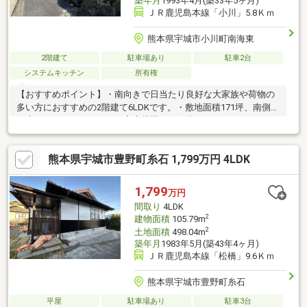
築年月
1993年4月(築33年5ヶ月)
ＪＲ鹿児島本線「小川」5.8Ｋｍ
熊本県宇城市小川町南海東
2階建て
駐車場あり
駐車2台
システムキッチン
所有権
【おすすめポイント】・南向きで日当たり良好な大家族や荷物の
多い方におすすめの2階建て6LDKです。・敷地面積171坪、南側に
お庭がありガーデニングや家庭菜園なども楽しめます。・LDKは
広々約20.5帖あり小上がりの4.5帖の和室でのんびり過ごせま
す。・南側の縁側やバルコニーは、明るく日当たり良好で日向ぼ
熊本県宇城市豊野町糸石 1,799万円 4LDK
っこしたりくつろげます。・飛び地に2階建ての倉庫があり、カー
ポート1台分があり合計2台駐車可能です。【周辺施設】・セブン
イレブン宇城氷川インター入口店まで4000ｍ（車8分）・イオン
1,799
万円
宇城店まで4700ｍ（車10分）・スーパーセンタートライアル宇城
間取り
4LDK
店まで3900ｍ（車8分）
2
建物面積
105.79m
2
土地面積
498.04m
築年月
1983年5月(築43年4ヶ月)
ＪＲ鹿児島本線「松橋」9.6Ｋｍ
熊本県宇城市豊野町糸石
平屋
駐車場あり
駐車3台