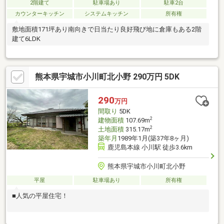
2階建て
駐車場あり
駐車2台
カウンターキッチン
システムキッチン
所有権
敷地面積171坪あり南向きで日当たり良好飛び地に倉庫もある2階
建て6LDK
熊本県宇城市小川町北小野 290万円 5DK
290
万円
間取り
5DK
2
建物面積
107.69m
2
土地面積
315.17m
築年月
1989年1月(築37年8ヶ月)
鹿児島本線 小川駅 徒歩3.6km
熊本県宇城市小川町北小野
平屋
駐車場あり
所有権
■人気の平屋住宅！