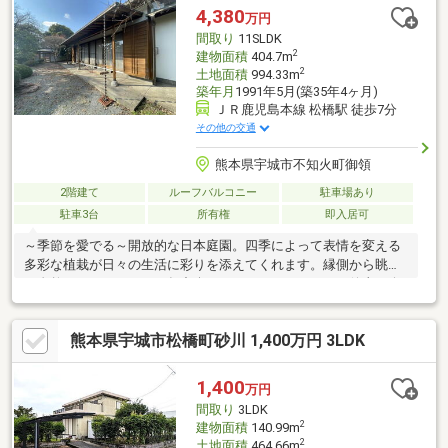
4,380
万円
間取り
11SLDK
2
建物面積
404.7m
2
土地面積
994.33m
築年月
1991年5月(築35年4ヶ月)
ＪＲ鹿児島本線 松橋駅 徒歩7分
その他の交通
熊本県宇城市不知火町御領
2階建て
ルーフバルコニー
駐車場あり
駐車3台
所有権
即入居可
～季節を愛でる～開放的な日本庭園。四季によって表情を変える
多彩な植栽が日々の生活に彩りを添えてくれます。縁側から眺め
る自然のキャンバスを一年中楽しむことができます。～催事や会
食に～居宅としてはもちろんですが、ゲストを招いての会食や催
事、伝統行事など内容問わず対応可能なご物件になります。部屋
熊本県宇城市松橋町砂川 1,400万円 3LDK
数も10部屋以上も確保されているため、旅館のような感覚でゲス
トをお招きできそうです。～自宅兼店舗兼事務所～間数や動線を
分けることが可能なので、プライベート空間とビジネス空間を差
1,400
万円
別化することができます。県道沿いに位置しており、場所も分か
間取り
3LDK
りやすいのも特徴の一つです。
2
建物面積
140.99m
2
土地面積
464.66m