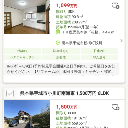
1,099
万円
間取り
5DK
2
建物面積
90.8m
2
土地面積
208.77m
築年月
1993年9月(築33年)
ＪＲ鹿児島本線「松橋」4.4Ｋｍ
熊本県宇城市松橋町浅川
2階建て
駐車場あり
駐車2台
システムキッチン
所有権
即入居可
8/6(木)～8/9(日)予約制見学会開催※当日予約OK。ご希望日をお知
らせください。【リフォーム済】水回り設備（キッチン・浴室・
洗面化粧台・トイレ）を新品交換しました。壁紙の張替え、和室
は畳の表替えを行いました。【おすすめポイント】・返済額や融
資可能額など、お客様のご希望にあわせてご提案。住宅ローンが
熊本県宇城市小川町南海東 1,500万円 6LDK
初めての方でもお気軽にご相談ください
1,500
万円
間取り
6LDK
2
建物面積
181.02m
2
土地面積
568.56m