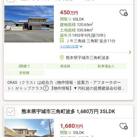
450
万円
間取り
6SLDK
2
建物面積
120.65m
2
土地面積
330.84m
築年月
1953年9月(築73年)
ＪＲ三角線 三角駅 徒歩11分
その他の交通
熊本県宇城市三角町波多
2階建て
南道路
駐車場あり
所有権
CRAS（クラス）は総合力（物件情報・提案力・アフターサポー
ト）がトップクラス① 【物件情報】▼70社超の提携建築会社様
モデルハウスや土地情報▼関連会社の新着・未公開物件情報関連
会社にグッドバイバイやいえコレ等② 【提案力】▼住宅ローン
提携金融機関が多数▼後悔しないためのライフプランシミュレー
熊本県宇城市三角町波多 1,680万円 3SLDK
ション家計の見直しのプロのFPが在籍③ 【アフターサポート】
▼税金面等のアドバイス資金贈与や住宅ローン控除等▼お引渡し
後の対応お引渡し後のリフォームもお任せ！将来的な売却・賃貸
1,680
万円
等の運用をサポート！
間取り
3SLDK