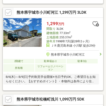
熊本県宇城市小川町河江 1,299万円 3LDK
1,299
万円
間取り
3LDK
2
建物面積
77.33m
2
土地面積
255.37m
築年月
1998年7月(築28年2ヶ月)
ＪＲ鹿児島本線 小川駅 徒歩29分
熊本県宇城市小川町河江
2階建て
駐車場あり
駐車3台
リフォームリノベーシ
所有権
ョン
8/6(木)～8/9(日)予約制見学会開催※当日予約OK。ご希望日をお知
らせください。【おすすめポイント】・本物件は条件により住宅
ローン減税が適用されます。・シロアリ防除工事施工後5年間保
証・新品の照明器具設置予定なので入居後にすぐに生活が始めら
れます・お客様に合わせたローンの組み方や金融機関をご提案。
熊本県宇城市松橋町浅川 1,099万円 5DK
住宅ローンが初めての方でもお気軽にご相談ください