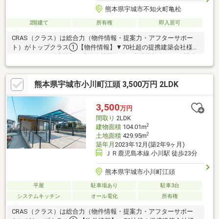
熊本県宇城市不知火町亀松
2階建て
所有権
即入居可
CRAS（クラス）は総合力（物件情報・提案力・アフターサポー
ト）がトップクラス①【物件情報】▼70社超の提携建築会社様モ
デルハウスの販売情報や建築会社様保有の土地情報有り！▼関連
会社の新着・未公開物件情報②【提案力】▼住宅ローン金融機関
様の比較や住宅ローンの審査のコツも把握！▼後悔しないための
熊本県宇城市小川町江頭 3,500万円 2LDK
ライフプランシミュレーションFPへの家計の見直し相談も可能！
【アフターサポート】▼税金面等のアドバイス資金贈与（援助）
や住宅ローン控除のご案内やご相談もお任せ！▼お引渡し後のア
3,500
万円
フターサポートお引渡し後のメンテナンス（リフォーム）、将来
間取り
2LDK
的な売却・賃貸等の運用サポート！
2
建物面積
104.01m
2
土地面積
429.95m
築年月
2023年12月(築2年9ヶ月)
ＪＲ鹿児島本線 小川駅 徒歩23分
熊本県宇城市小川町江頭
平屋
駐車場あり
駐車3台
システムキッチン
オール電化
所有権
CRAS（クラス）は総合力（物件情報・提案力・アフターサポー