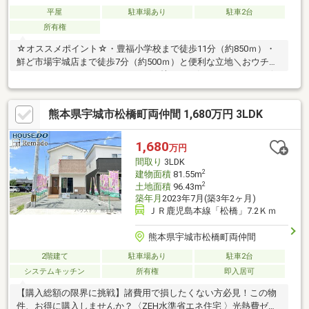
平屋
駐車場あり
駐車2台
所有権
☆オススメポイント☆・豊福小学校まで徒歩11分（約850ｍ）・
鮮ど市場宇城店まで徒歩7分（約500ｍ）と便利な立地＼おウチ探
しはケイアイエポックメイキング（株）へお任せください！／☆
幅広いご紹介♪気になる物件を一括でご紹介させて頂きます！☆
住宅ローン相談無料対応！秘密厳守にて親身にご対応します！☆
熊本県宇城市松橋町両仲間 1,680万円 3LDK
土日平日夜でもご対応可能です！〇 ● 〇 30秒で来場予約
〇 ● 〇 「資料請求」はオレンジのボタン（無料）、「見学
予約」は赤いボタン（無料）をクリック♪メールだけで内覧予約が
1,680
万円
できちゃいます！お気軽にお問い合わせください♪
間取り
3LDK
2
建物面積
81.55m
2
土地面積
96.43m
築年月
2023年7月(築3年2ヶ月)
ＪＲ鹿児島本線「松橋」7.2Ｋｍ
熊本県宇城市松橋町両仲間
2階建て
駐車場あり
駐車2台
システムキッチン
所有権
即入居可
【購入総額の限界に挑戦】諸費用で損したくない方必見！この物
件、お得に購入しませんか？〈ZEH水準省エネ住宅 〉光熱費ゼロ