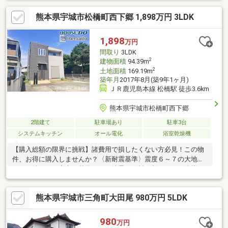
他社様のお見積り後でもご相談歓迎！最安値をお約束します◎■
熊本県宇城市松橋町西下郷 1,898万円 3LDK
熊本県全域の内覧ツアー・他社掲載物件もまとめてご案内・全種
別を窓口ひとつで比較・内覧■九州No.1の実績・ハウスドゥ全国
大会2025九州エリア売買件数・売上高１位・Google口コミランキ
1,898
万円
ング「熊本県 不動産売買」１位
間取り
3LDK
2
建物面積
94.39m
2
土地面積
169.19m
築年月
2017年8月(築9年1ヶ月)
ＪＲ鹿児島本線 松橋駅 徒歩3.6km
熊本県宇城市松橋町西下郷
2階建て
駐車場あり
駐車3台
システムキッチン
オール電化
浴室乾燥機
【購入総額の限界に挑戦】諸費用で損したくない方必見！この物
件、お得に購入しませんか？〈新耐震基準〉震度６～７の大地震
でも倒壊しない安心の基準です。地震保険料の割引も。〈防蟻工
事５年保証〉シロアリへの備え付き。「見えない場所の安心」
も、セットでお届け。〈契約不適合責任２年〉入居後の雨漏りな
熊本県宇城市三角町大田尾 980万円 5LDK
どにも対応◎２年間は売主の保証が付きます。【内覧ツアー】 熊
本県全域の気になる物件を全て弊社でまとめてご内覧いただけま
す水曜日や１８時以降、お仕事終わりの内覧も柔軟に対応！物件
980
万円
選びからお引渡しまで『ハウスドゥ熊本桜町』が全力でサポート