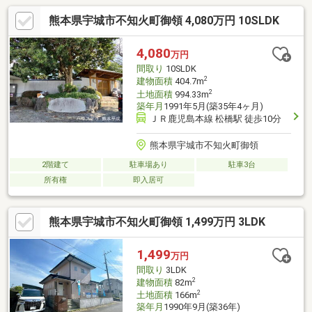
熊本県宇城市不知火町御領 4,080万円 10SLDK
4,080
万円
間取り
10SLDK
2
建物面積
404.7m
2
土地面積
994.33m
築年月
1991年5月(築35年4ヶ月)
ＪＲ鹿児島本線 松橋駅 徒歩10分
熊本県宇城市不知火町御領
2階建て
駐車場あり
駐車3台
所有権
即入居可
熊本県宇城市不知火町御領 1,499万円 3LDK
1,499
万円
間取り
3LDK
2
建物面積
82m
2
土地面積
166m
築年月
1990年9月(築36年)