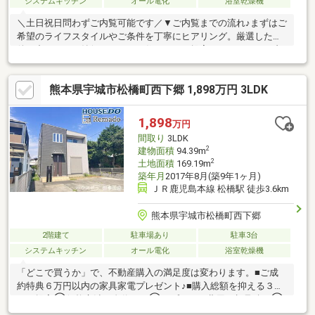
システムキッチン
オール電化
浴室乾燥機
＼土日祝日問わずご内覧可能です／▼ご内覧までの流れ♪まずはご
希望のライフスタイルやご条件を丁寧にヒアリング。厳選した物
件の中から、ご納得いただける住まいをご提案いたします。ご内
覧のスケジュールも、お客様のご都合に合わせて柔軟に調整いた
します。▼資金計画・住宅ローンもワンストップでサポート♪「年
熊本県宇城市松橋町西下郷 1,898万円 3LDK
収・資産に応じた最適な借入額を知りたい」「転職後でもローン
は組めるか」などのお悩みに経験豊富な担当者が丁寧にご対応。
安心して次のステージへ進めるよう、的確なアドバイスを行いま
1,898
万円
す。自社HPでは、公開以外の物件もご紹介しております。TEL：
間取り
3LDK
096-206-1230
2
建物面積
94.39m
2
土地面積
169.19m
築年月
2017年8月(築9年1ヶ月)
ＪＲ鹿児島本線 松橋駅 徒歩3.6km
熊本県宇城市松橋町西下郷
2階建て
駐車場あり
駐車3台
システムキッチン
オール電化
浴室乾燥機
「どこで買うか」で、不動産購入の満足度は変わります。■ご成
約特典６万円以内の家具家電プレゼント♪■購入総額を抑える３つ
のご提案①価格交渉に自信あり②オプション費用も相見積り③
提携銀行多数で金利を安く＼３００万円以上差がでることも！／