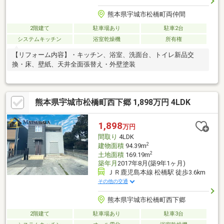
熊本県宇城市松橋町両仲間
2階建て
駐車場あり
駐車2台
システムキッチン
浴室乾燥機
所有権
【リフォーム内容】・キッチン、浴室、洗面台、トイレ新品交
換・床、壁紙、天井全面張替え・外壁塗装
熊本県宇城市松橋町西下郷 1,898万円 4LDK
1,898
万円
間取り
4LDK
2
建物面積
94.39m
2
土地面積
169.19m
築年月
2017年8月(築9年1ヶ月)
ＪＲ鹿児島本線 松橋駅 徒歩3.6km
その他の交通
熊本県宇城市松橋町西下郷
2階建て
駐車場あり
駐車3台