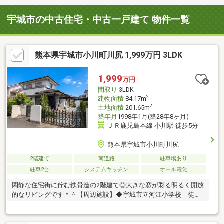
宇城市の中古住宅・中古一戸建て 物件一覧
熊本県宇城市小川町川尻 1,999万円 3LDK
1,999
万円
間取り
3LDK
2
建物面積
84.17m
2
土地面積
201.65m
築年月
1998年1月(築28年8ヶ月)
ＪＲ鹿児島本線 小川駅 徒歩5分
熊本県宇城市小川町川尻
2階建て
南道路
駐車場あり
駐車2台
システムキッチン
オール電化
閑静な住宅街に佇む鉄骨造の2階建て◎大きな窓が彩る明るく開放
的なリビングです＾＾【周辺施設】◆宇城市立河江小学校 徒歩
14分（約1100ｍ）◆宇城市立小川中学校 徒歩33分（約2600ｍ）
◆イオンモール宇城 徒歩18分（約1400ｍ）◆セブンイレブン宇
城小川駅前店 徒歩9分（約700ｍ）＼おウチ探しはケイアイエポ