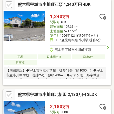
熊本県宇城市小川町江頭 1,240万円 4DK
ックメイキング（株）熊本店へお任せください！／〇 ● 〇 30
秒で来場予約 〇 ● 〇 「資料請求」はオレンジのボタン
（無料）「見学予約」は赤いボタン（無料）をクリック♪メールだ
1,240
万円
けで内覧予約ができちゃいます！お気軽にお問い合わせください♪
間取り
4DK
2
建物面積
107.33m
2
土地面積
621.16m
築年月
1966年12月(築59年9ヶ月)
ＪＲ鹿児島本線 小川駅 徒歩6分
熊本県宇城市小川町江頭
平屋
駐車場あり
駐車2台
所有権
【周辺施設】◆宇土市河江小学校 徒歩13分（約1000ｍ）◆宇土
市立小川中学校 徒歩24分（約1900ｍ）◆イオンモール宇城店 徒
歩13分（約1000ｍ）◆セブン-イレブン 宇城小川駅前店 徒歩8分
（約600ｍ）＼おウチ探しはケイアイエポックメイキング（株）
へお任せください！／☆幅広いご紹介♪気になる物件を一括でご
熊本県宇城市小川町北新田 2,180万円 3LDK
紹介させて頂きます！☆住宅ローン相談無料対応！☆土日平日夜
でもご対応可能です！
2,180
万円
間取り
3LDK