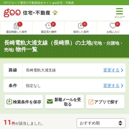
NTTグループ運営の不動産総合サイト goo住宅・不動産
1
0
0
0
最近検索した条件
最近見た物件
保存した条件
お気に入り
長崎電軌大浦支線（長崎県）の土地
(宅地・分譲地・
物件一覧
売地)
路線
変更する
長崎電軌大浦支線
条件
変更する
指定なし
新着メールを受
検索条件を保存
アプリで探す
取る
11
件
が該当しました。