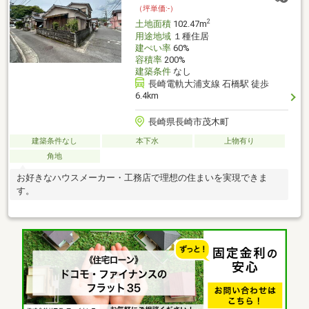
（坪単価:-）
2
土地面積
102.47m
用途地域
１種住居
建ぺい率
60%
容積率
200%
建築条件
なし
長崎電軌大浦支線 石橋駅 徒歩
6.4km
長崎県長崎市茂木町
建築条件なし
本下水
上物有り
角地
お好きなハウスメーカー・工務店で理想の住まいを実現できま
す。