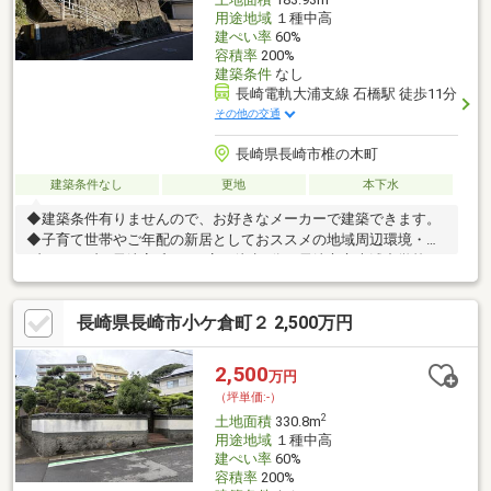
用途地域
１種中高
建ぺい率
60%
容積率
200%
建築条件
なし
長崎電軌大浦支線 石橋駅 徒歩11分
その他の交通
長崎県長崎市椎の木町
建築条件なし
更地
本下水
◆建築条件有りませんので、お好きなメーカーで建築できます。
◆子育て世帯やご年配の新居としておススメの地域周辺環境・セ
ブンイレブン長崎高丘1丁目店 徒歩3分・長崎市立大浦中学校
徒歩4分・ローソン長崎椎の木町店 徒歩8分・小島保育園 徒歩
9分・長崎市立仁田佐古小学校 徒歩13分
長崎県長崎市小ケ倉町２ 2,500万円
2,500
万円
（坪単価:-）
2
土地面積
330.8m
用途地域
１種中高
建ぺい率
60%
容積率
200%