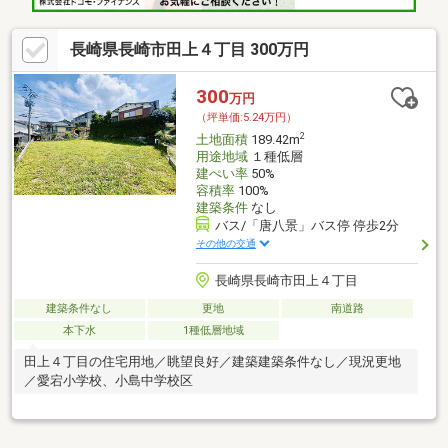
長崎県長崎市田上４丁目 300万円
300
万円
（坪単価:5.24万円）
2
土地面積
189.42m
用途地域
１種低層
建ぺい率
50%
容積率
100%
建築条件
なし
バス/「唐八景」バス停 停歩2分
その他の交通
長崎県長崎市田上４丁目
建築条件なし
更地
南道路
本下水
1種低層地域
田上４丁目の住宅用地／眺望良好／建築建築条件なし／現況更地
／愛宕小学校、小島中学校区