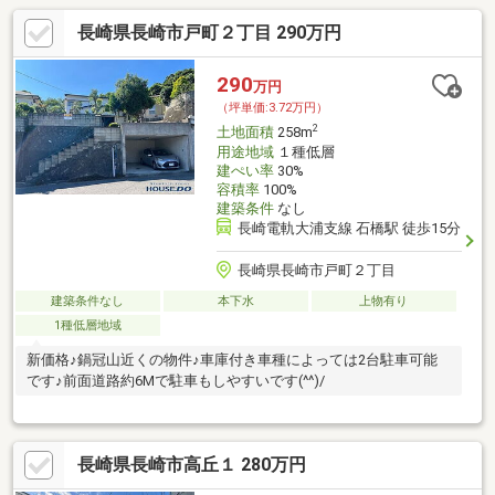
長崎県長崎市戸町２丁目 290万円
290
万円
（坪単価:3.72万円）
2
土地面積
258m
用途地域
１種低層
建ぺい率
30%
容積率
100%
建築条件
なし
長崎電軌大浦支線 石橋駅 徒歩15分
長崎県長崎市戸町２丁目
建築条件なし
本下水
上物有り
1種低層地域
新価格♪鍋冠山近くの物件♪車庫付き車種によっては2台駐車可能
です♪前面道路約6Mで駐車もしやすいです(^^)/
長崎県長崎市高丘１ 280万円