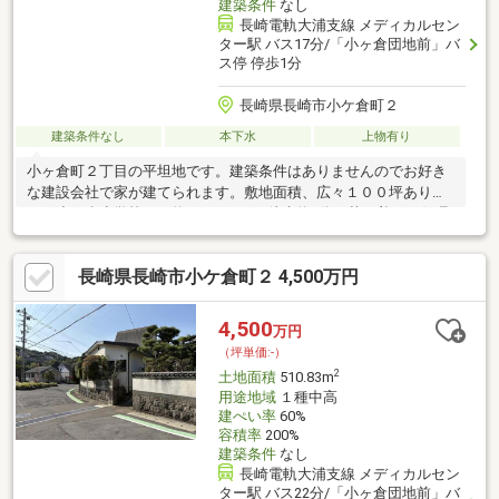
建築条件
なし
長崎電軌大浦支線 メディカルセン
ター駅 バス17分/「小ヶ倉団地前」バ
ス停 停歩1分
長崎県長崎市小ケ倉町２
建築条件なし
本下水
上物有り
小ヶ倉町２丁目の平坦地です。建築条件はありませんのでお好き
な建設会社で家が建てられます。敷地面積、広々１００坪ありま
す。小ヶ倉小学校まで約595メートル徒歩約8分 落ち着いた住環
境で子育て世帯にもお勧めです最寄りの小ヶ倉団地前バス停まで
徒歩1分〇建物（木造セメント瓦葺２階建、登記簿面積１３７．２
長崎県長崎市小ケ倉町２ 4,500万円
７平米、昭和41年12月6日新築）付き現況渡し※居住中の物件とな
りますので、現地ご見学は事前ご予約が必要です！〇建築条件な
し
4,500
万円
（坪単価:-）
2
土地面積
510.83m
用途地域
１種中高
建ぺい率
60%
容積率
200%
建築条件
なし
長崎電軌大浦支線 メディカルセン
ター駅 バス22分/「小ヶ倉団地前」バ