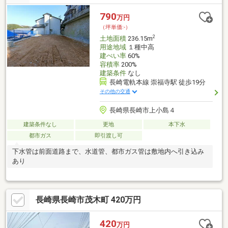
790
万円
（坪単価:-）
2
土地面積
236.15m
用途地域
１種中高
建ぺい率
60%
容積率
200%
建築条件
なし
長崎電軌本線 崇福寺駅 徒歩19分
その他の交通
長崎県長崎市上小島４
建築条件なし
更地
本下水
都市ガス
即引渡し可
下水管は前面道路まで、水道管、都市ガス管は敷地内へ引き込み
あり
長崎県長崎市茂木町 420万円
420
万円