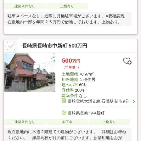
建築条件なし
上物有り
駐車スペースなし、近隣に月極駐車場がございます。※要確認現
在敷地内一部を年間２５万円で借地しております。上物あり。建
築条件等ありません。お好きなメーカーで建てれます。
長崎県長崎市中新町 500万円
500
万円
（坪単価:-）
2
土地面積
70.97m
用途地域
１種住居
建ぺい率
60%
容積率
200%
建築条件
なし
長崎電軌大浦支線 石橋駅 徒歩9分
長崎県長崎市中新町
建築条件なし
本下水
上物有り
現在敷地内に木造２階建ての建物がございます。 詳細はお尋ね
ください。 海星高校が目の前にございます。新築用地をお探し