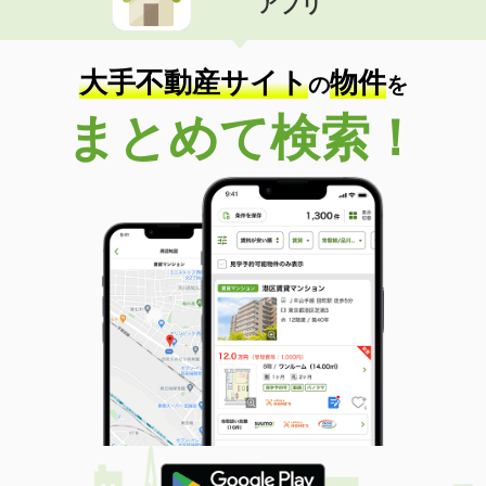
アプリ
大手不動産サイト
物件
の
を
まとめて検索！