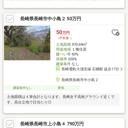
の方にお勧めの生活便利地です。お気軽に詳細はお尋ねくださ
い。
長崎県長崎市中小島２ 50万円
50
万円
（坪単価:-）
2
土地面積
970.69m
用途地域
１種住居
建ぺい率
60%
容積率
200%
建築条件
なし
長崎電軌大浦支線 石橋駅 徒歩17分
長崎県長崎市中小島２
建築条件なし
更地
土地面積は４筆合計となります。長崎女子高校グラウンド近くで
す。高台立地で日当たり◎
長崎県長崎市上小島４ 790万円