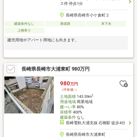
ス停 停歩1分
長崎県長崎市小ケ倉町２
建築条件なし
南道路
本下水
上物有り
建売用地やアパート用地にも向きます。
長崎県長崎市大浦東町 980万円
980
万円
（坪単価:-）
2
土地面積
145.59m
用途地域
商業地域
建ぺい率
80%
容積率
400%
建築条件
なし
長崎電軌大浦支線 石橋駅 徒歩4分
長崎県長崎市大浦東町