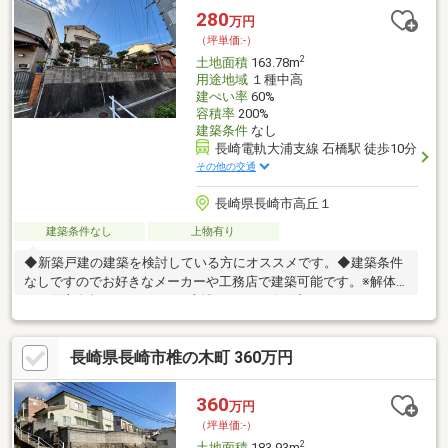
280
万円
（坪単価:-）
2
土地面積
163.78m
用途地域
１種中高
建ぺい率
60%
容積率
200%
建築条件
なし
長崎電軌大浦支線 石橋駅 徒歩10分
その他の交通
長崎県長崎市高丘１
建築条件なし
上物有り
◆新築戸建の建築を検討している方にオススメです。◆建築条件
なしですのでお好きなメーカーや工務店で建築可能です。※解体
は、買主負担になります。※土地のみでの引き渡しになります。
周辺環境・セブンイレブン長崎高丘1丁目店 徒歩1分・長崎市立
大浦中学校 徒歩3分・小島保育園 徒歩8分・長崎市立仁田佐古
長崎県長崎市椎の木町 360万円
小学校 徒歩11分
360
万円
（坪単価:-）
2
土地面積
183.93m