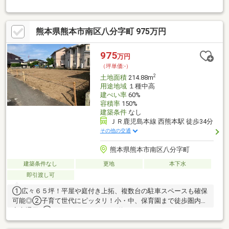
熊本県熊本市南区八分字町 975万円
975
万円
（坪単価:-）
2
土地面積
214.88m
用途地域
１種中高
建ぺい率
60%
容積率
150%
建築条件
なし
ＪＲ鹿児島本線 西熊本駅 徒歩34分
その他の交通
熊本県熊本市南区八分字町
建築条件なし
更地
本下水
即引渡し可
①広々６５坪！平屋や庭付き上拓、複数台の駐車スペースも確保
可能◎②子育て世代にピッタリ！小・中、保育園まで徒歩圏内で
安心通学♪③ファミリーマートまで約３５０ｍ、イオンタウン西
熊本も車で約８分♪④落ち着いた住環境 のどかで静かな住宅