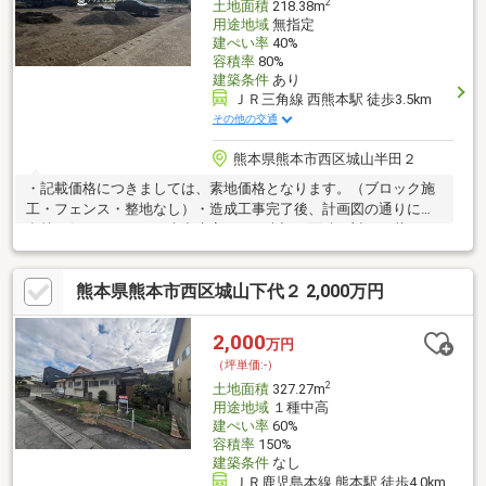
2
土地面積
218.38m
用途地域
無指定
建ぺい率
40%
容積率
80%
建築条件
あり
ＪＲ三角線 西熊本駅 徒歩3.5km
その他の交通
熊本県熊本市西区城山半田２
・記載価格につきましては、素地価格となります。（ブロック施
工・フェンス・整地なし）・造成工事完了後、計画図の通りに分
合筆を行いますが、工事出来高により表記の面積に対して若干の
差異が発生する可能性がございます。・上水道加入金/下水道受益
者負担金の清算が発生します。（買主負担）
熊本県熊本市西区城山下代２ 2,000万円
2,000
万円
（坪単価:-）
2
土地面積
327.27m
用途地域
１種中高
建ぺい率
60%
容積率
150%
建築条件
なし
ＪＲ鹿児島本線 熊本駅 徒歩4.0km