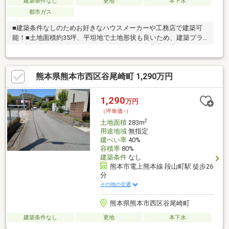
建築条件なし
更地
本下水
都市ガス
■建築条件なしのためお好きなハウスメーカーや工務店で建築可
能！■土地面積約35坪、平坦地で土地形状も良いため、建築プラ
ンも計画しやすい物件です！■更地のため解体費用が掛かりませ
ん！■バス停に近く、利便性が良いため通勤や通学にも便利■子育
て世代が多いエリアのため、安心して暮らせる住環境！■小学校
熊本県熊本市西区谷尾崎町 1,290万円
まで約10分、中学校まで約13分のため、毎日の通学も安心です！
■コンビニまで徒歩約5分、スーパーまで徒歩約5分と毎日のお買
い物にも便利です！■ナカジツで建築プランのご提案も可能で
1,290
万円
す！お気軽にご相談ください！■ 住宅ローンや資金計画のご相談
（坪単価:-）
も承っております！詳細は担当者までお問合せください！
2
土地面積
283m
用途地域
無指定
建ぺい率
40%
容積率
80%
建築条件
なし
熊本市電上熊本線 段山町駅 徒歩26
分
その他の交通
熊本県熊本市西区谷尾崎町
建築条件なし
更地
本下水