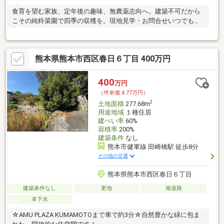
食育を望む家族、定年後の趣味、無農薬志向へ。建築不可だから
こその純粋菜園で四季の収穫を。現地見学・お問合せいつでも歓
迎しております。
熊本県熊本市西区春日６丁目 400万円
400
万円
（坪単価:4.77万円）
2
土地面積
277.68m
用途地域
１種住居
建ぺい率
60%
容積率
200%
建築条件
なし
熊本市健軍線 田崎橋駅 徒歩8分
その他の交通
熊本県熊本市西区春日６丁目
建築条件なし
更地
南道路
本下水
☆AMU PLAZA KUMAMOTOまで車で約3分☆自然豊かな緑に包ま