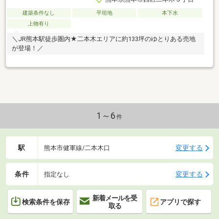
建築条件なし
平坦地
本下水
上物有り
＼JR熊本駅徒歩圏内★二本木エリアに約133坪のゆとりある売地
が登場！／
1～6
件
駅
変更する
熊本市健軍線/二本木口
条件
変更する
指定なし
新着メールを受
検索条件を保存
アプリで探す
取る