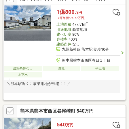
1億800
万円
（坪単価:74.77万円）
2
土地面積
477.51m
用途地域
商業地域
建ぺい率
80%
容積率
400%
建築条件
なし
九州新幹線 熊本駅 徒歩10分
熊本県熊本市西区春日１丁目
建築条件なし
更地
平坦地
本下水
＼熊本駅近くに事業用地が登場！！／
熊本県熊本市西区谷尾崎町 540万円
540
万円