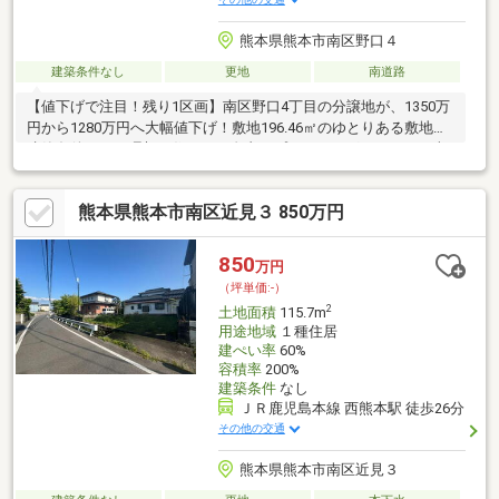
熊本県熊本市南区野口４
建築条件なし
更地
南道路
【値下げで注目！残り1区画】南区野口4丁目の分譲地が、1350万
円から1280万円へ大幅値下げ！敷地196.46㎡のゆとりある敷地、
建築条件なしで理想の住まいを自由にプランニングできます！南
側4m公道に接道し、日当たりや住環境も魅力。西熊本駅まで車で
約5分、コンビニ・郵便局は徒歩圏内、スーパーや銀行も車です
熊本県熊本市南区近見３ 850万円
ぐ。力合西小・力合中エリアの子育て世帯にもオススメです！
850
万円
（坪単価:-）
2
土地面積
115.7m
用途地域
１種住居
建ぺい率
60%
容積率
200%
建築条件
なし
ＪＲ鹿児島本線 西熊本駅 徒歩26分
その他の交通
熊本県熊本市南区近見３