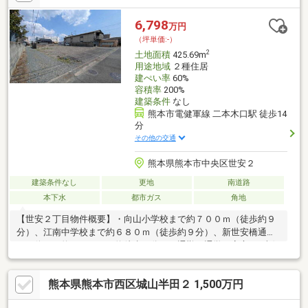
軽量鉄骨造一棟（平成8年築）
6,798
万円
（坪単価:-）
2
土地面積
425.69m
用途地域
２種住居
建ぺい率
60%
容積率
200%
建築条件
なし
熊本市電健軍線 二本木口駅 徒歩14
分
その他の交通
熊本県熊本市中央区世安２
建築条件なし
更地
南道路
本下水
都市ガス
角地
【世安２丁目物件概要】・向山小学校まで約７００ｍ（徒歩約９
分）、江南中学校まで約６８０ｍ（徒歩約９分）、新世安橋通り
バス停まで約１００ｍ（約徒歩２分）と通勤、通学も安心♪・南側
道路は持分なし♪・南西の角地のため日当り良好♪・建築条件なし
♪・事業用地としてもおすすめの物件♪ ・分割可
熊本県熊本市西区城山半田２ 1,500万円