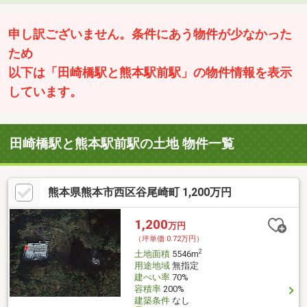
申し訳ございません。条件にあう物件が少なかった
ため
以下は「田崎橋駅と熊本駅前駅」の物件情報を表示
しています。
田崎橋駅と熊本駅前駅の土地 物件一覧
熊本県熊本市西区谷尾崎町 1,200万円
1,200
万円
（坪単価:0.72万円）
2
土地面積
5546m
用途地域
無指定
建ぺい率
70%
容積率
200%
建築条件
なし