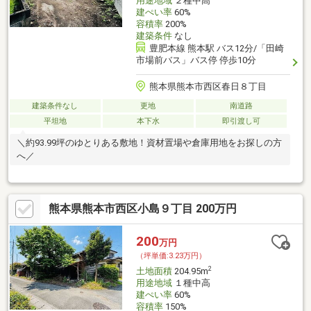
用途地域
２種中高
建ぺい率
60%
容積率
200%
建築条件
なし
豊肥本線 熊本駅 バス12分/「田崎
市場前バス」バス停 停歩10分
熊本県熊本市西区春日８丁目
建築条件なし
更地
南道路
平坦地
本下水
即引渡し可
＼約93.99坪のゆとりある敷地！資材置場や倉庫用地をお探しの方
へ／
熊本県熊本市西区小島９丁目 200万円
200
万円
（坪単価:3.23万円）
2
土地面積
204.95m
用途地域
１種中高
建ぺい率
60%
容積率
150%