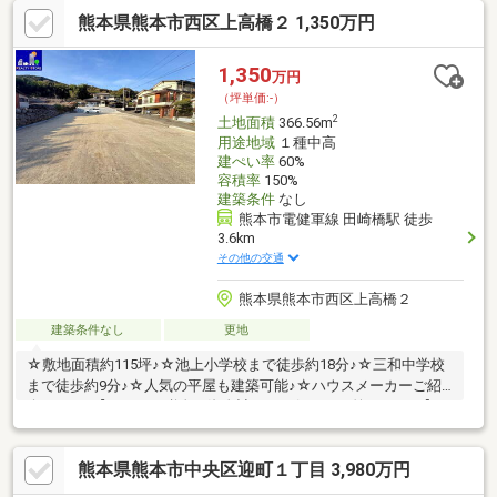
地で、自然も身近に感じられる！！※上水道、下水道は前面道路
熊本県熊本市西区上高橋２ 1,350万円
まで通っていますが、敷地内へは引き込みが必要です。
1,350
万円
（坪単価:-）
2
土地面積
366.56m
用途地域
１種中高
建ぺい率
60%
容積率
150%
建築条件
なし
熊本市電健軍線 田崎橋駅 徒歩
3.6km
その他の交通
熊本県熊本市西区上高橋２
建築条件なし
更地
☆敷地面積約115坪♪☆池上小学校まで徒歩約18分♪☆三和中学校
まで徒歩約9分♪☆人気の平屋も建築可能♪☆ハウスメーカーご紹
介します♪【ローン、税金、資金計画など何でもお答えします】Q.
気になるお家がたくさんある！A.すべての物件資料を一括してご
提供します♪Q.住宅ローンはどこの銀行で借りたらいいの？A.諸条
熊本県熊本市中央区迎町１丁目 3,980万円
件をお伺いし、お客様にとって最適な金融機関をご提案します♪Q.
未公開情報を知りたい！A.これから公開を予定している物件情報