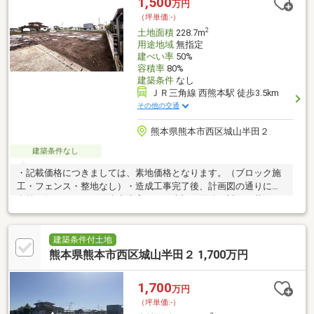
1,500
万円
宝します。
（坪単価:-）
2
土地面積
228.7m
用途地域
無指定
建ぺい率
50%
容積率
80%
建築条件
なし
ＪＲ三角線 西熊本駅 徒歩3.5km
その他の交通
熊本県熊本市西区城山半田２
建築条件なし
・記載価格につきましては、素地価格となります。（ブロック施
工・フェンス・整地なし）・造成工事完了後、計画図の通りに分
合筆を行いますが、工事出来高により表記の面積に対して若干の
差異が発生する可能性がございます。・上水道加入金/下水道受益
者負担金の清算が発生します。（買主負担）
建築条件付土地
熊本県熊本市西区城山半田２ 1,700万円
1,700
万円
（坪単価:-）