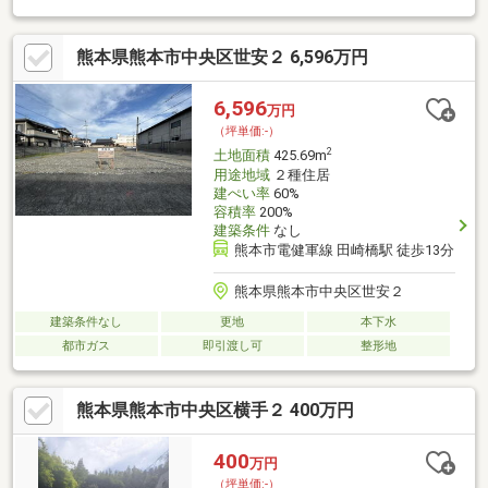
熊本県熊本市中央区世安２ 6,596万円
6,596
万円
（坪単価:-）
2
土地面積
425.69m
用途地域
２種住居
建ぺい率
60%
容積率
200%
建築条件
なし
熊本市電健軍線 田崎橋駅 徒歩13分
熊本県熊本市中央区世安２
建築条件なし
更地
本下水
都市ガス
即引渡し可
整形地
熊本県熊本市中央区横手２ 400万円
400
万円
（坪単価:-）