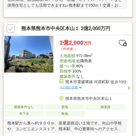
併用住宅としても活用できますね♪熊本駅まで750ｍ！交通・お買
物など生活利便性良好☆周辺にはスーパーや公共施設が点在し、
利便性と落ち着いた暮らしを両立できる駅近エリアです。《備
考》・現況：月極駐車場契約中※1か月以上目前の解約予告が必要
熊本県熊本市中央区本山１ 2億2,000万円
です。・都市ガス：前面道路口径50mm（要引込）・建物あり：
軽量鉄骨造一棟（平成8年築）
2億2,000
万円
（坪単価:-）
2
土地面積
972.08m
用途地域
近隣商業
建ぺい率
80%
容積率
300%
建築条件
なし
熊本市電健軍線 河原町駅 徒歩10分
その他の交通
熊本県熊本市中央区本山１
建築条件なし
更地
南道路
本下水
角地
熊本駅から東へ約９００ｍ、産業道路沿い土地です。向山小学校
や、コンビニエンスストア、熊本駅、中心繁華街へのアクセスも
良くマンションなどの住居用集合住宅の建設にも最適です。