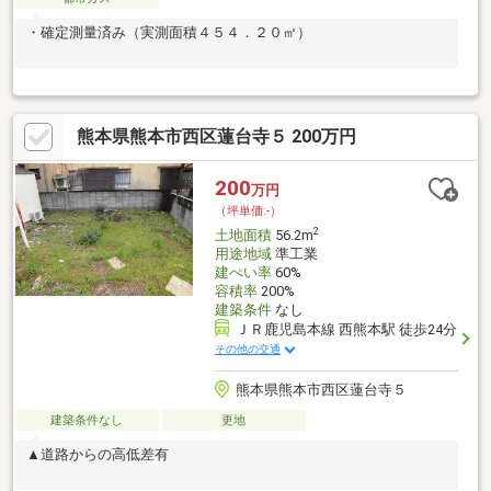
・確定測量済み（実測面積４５４．２０㎡）
熊本県熊本市西区蓮台寺５ 200万円
200
万円
（坪単価:-）
2
土地面積
56.2m
用途地域
準工業
建ぺい率
60%
容積率
200%
建築条件
なし
ＪＲ鹿児島本線 西熊本駅 徒歩24分
その他の交通
熊本県熊本市西区蓮台寺５
建築条件なし
更地
▲道路からの高低差有