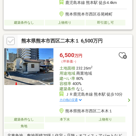
鹿児島本線 熊本駅 徒歩4.4km
熊本県熊本市西区谷尾崎町
建築条件なし
上物有り
即引渡し可
熊本県熊本市西区二本木１ 6,500万円
6,500
万円
（坪単価:-）
2
土地面積
232.26m
用途地域
商業地域
建ぺい率
80%
容積率
400%
建築条件
なし
ＪＲ鹿児島本線 熊本駅 徒歩10分
その他の交通
熊本県熊本市西区二本木１
建築条件なし
本下水
上物有り
角地
北東角地、敷地面積70坪！住宅・店舗・オフィス・アパートなど