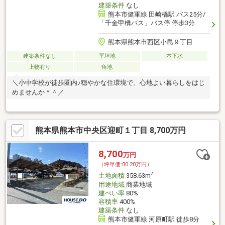
建築条件
なし
熊本市健軍線 田崎橋駅 バス25分/
「千金甲橋バス」バス停 停歩3分
熊本県熊本市西区小島９丁目
建築条件なし
平坦地
本下水
上物有り
角地
＼小中学校が徒歩圏内♪穏やかな住環境で、心地よい暮らしをはじ
めませんか＾＾／
熊本県熊本市中央区迎町１丁目 8,700万円
8,700
万円
（坪単価:80.20万円）
2
土地面積
358.63m
用途地域
商業地域
建ぺい率
80%
容積率
400%
建築条件
なし
熊本市健軍線 河原町駅 徒歩8分