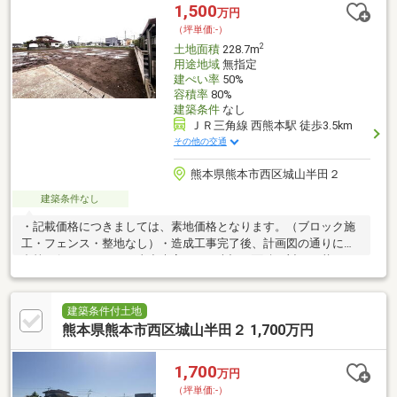
1,500
万円
（坪単価:-）
2
土地面積
228.7m
用途地域
無指定
建ぺい率
50%
容積率
80%
建築条件
なし
ＪＲ三角線 西熊本駅 徒歩3.5km
その他の交通
熊本県熊本市西区城山半田２
建築条件なし
・記載価格につきましては、素地価格となります。（ブロック施
工・フェンス・整地なし）・造成工事完了後、計画図の通りに分
合筆を行いますが、工事出来高により表記の面積に対して若干の
差異が発生する可能性がございます。・上水道加入金/下水道受益
者負担金の清算が発生します。（買主負担）
建築条件付土地
熊本県熊本市西区城山半田２ 1,700万円
1,700
万円
（坪単価:-）