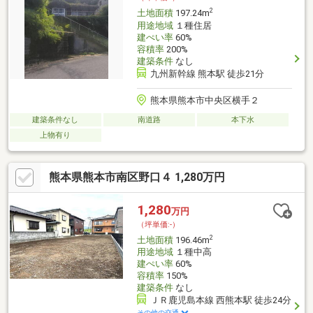
2
土地面積
197.24m
用途地域
１種住居
建ぺい率
60%
容積率
200%
建築条件
なし
九州新幹線 熊本駅 徒歩21分
熊本県熊本市中央区横手２
建築条件なし
南道路
本下水
上物有り
熊本県熊本市南区野口４ 1,280万円
1,280
万円
（坪単価:-）
2
土地面積
196.46m
用途地域
１種中高
建ぺい率
60%
容積率
150%
建築条件
なし
ＪＲ鹿児島本線 西熊本駅 徒歩24分
その他の交通