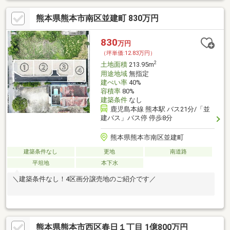
熊本県熊本市南区並建町 830万円
830
万円
（坪単価:12.83万円）
2
土地面積
213.95m
用途地域
無指定
建ぺい率
40%
容積率
80%
建築条件
なし
鹿児島本線 熊本駅 バス21分/「並
建バス」バス停 停歩8分
熊本県熊本市南区並建町
建築条件なし
更地
南道路
平坦地
本下水
＼建築条件なし！4区画分譲売地のご紹介です／
熊本県熊本市西区春日１丁目 1億800万円