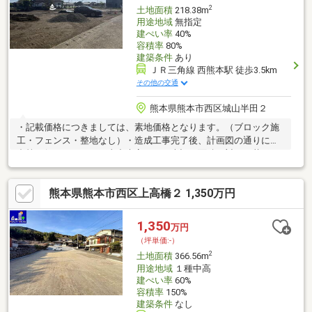
2
土地面積
218.38m
用途地域
無指定
建ぺい率
40%
容積率
80%
建築条件
あり
ＪＲ三角線 西熊本駅 徒歩3.5km
その他の交通
熊本県熊本市西区城山半田２
・記載価格につきましては、素地価格となります。（ブロック施
工・フェンス・整地なし）・造成工事完了後、計画図の通りに分
合筆を行いますが、工事出来高により表記の面積に対して若干の
差異が発生する可能性がございます。・上水道加入金/下水道受益
者負担金の清算が発生します。（買主負担）
熊本県熊本市西区上高橋２ 1,350万円
1,350
万円
（坪単価:-）
2
土地面積
366.56m
用途地域
１種中高
建ぺい率
60%
容積率
150%
建築条件
なし