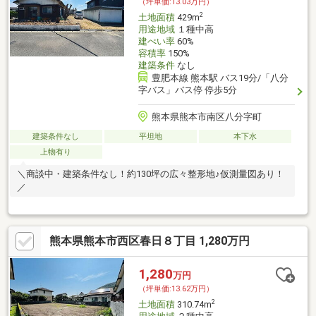
（坪単価:13.03万円）
2
土地面積
429m
用途地域
１種中高
建ぺい率
60%
容積率
150%
建築条件
なし
豊肥本線 熊本駅 バス19分/「八分
字バス」バス停 停歩5分
熊本県熊本市南区八分字町
建築条件なし
平坦地
本下水
上物有り
＼商談中・建築条件なし！約130坪の広々整形地♪仮測量図あり！
／
熊本県熊本市西区春日８丁目 1,280万円
1,280
万円
（坪単価:13.62万円）
2
土地面積
310.74m