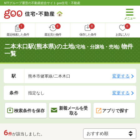
NTTグループ運営の不動産総合サイト goo住宅・不動産
1
0
0
0
最近検索した条件
最近見た物件
保存した条件
お気に入り
二本木口駅(熊本県)の土地
物件
(宅地・分譲地・売地)
一覧
駅
変更する
熊本市健軍線/二本木口
条件
変更する
指定なし
新着メールを受
検索条件を保存
アプリで探す
取る
6
件
が該当しました。