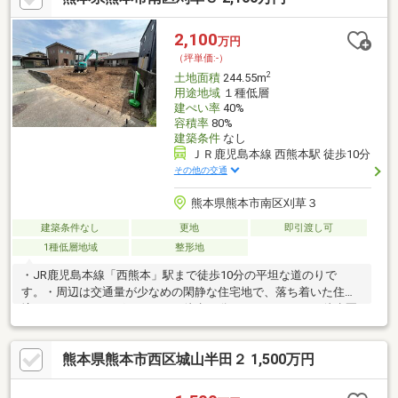
合わせ下さい。お問い合わせダイヤル ：096-375-5588
2,100
万円
（坪単価:-）
2
土地面積
244.55m
用途地域
１種低層
建ぺい率
40%
容積率
80%
建築条件
なし
ＪＲ鹿児島本線 西熊本駅 徒歩10分
その他の交通
熊本県熊本市南区刈草３
建築条件なし
更地
即引渡し可
1種低層地域
整形地
・JR鹿児島本線「西熊本」駅まで徒歩10分の平坦な道のりで
す。・周辺は交通量が少なめの閑静な住宅地で、落ち着いた住環
境です。・ドラッグストアまで徒歩10分、イオンタウンも徒歩圏
内に揃います。・建築条件なしの更地のため、お好みのハウスメ
ーカーで建築を始められます。・形が整った整形地で、駐車スペ
熊本県熊本市西区城山半田２ 1,500万円
ースや庭の配置も計画しやすい敷地です。・力合小学校まで徒歩6
分、力合中学校まで徒歩8分と通学の負担が少ない距離です。・保
育園や公園も徒歩10分圏内にあり、日々の送り迎えや外遊びに重