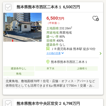
熊本県熊本市西区二本木１ 6,500万円
6,500
万円
（坪単価:-）
2
土地面積
232.26m
用途地域
商業地域
建ぺい率
80%
容積率
400%
建築条件
なし
ＪＲ鹿児島本線 熊本駅 徒歩10分
その他の交通
熊本県熊本市西区二本木１
建築条件なし
本下水
上物有り
角地
北東角地、敷地面積70坪！住宅・店舗・オフィス・アパートなど
併用住宅としても活用できますね♪熊本駅まで750ｍ！交通・お買
物など生活利便性良好☆周辺にはスーパーや公共施設が点在し、
利便性と落ち着いた暮らしを両立できる駅近エリアです。《備
考》・現況：月極駐車場契約中※1か月以上目前の解約予告が必要
熊本県熊本市中央区世安２ 6,798万円
です。・都市ガス：前面道路口径50mm（要引込）・建物あり：