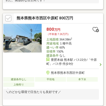
れた、開放的な住空間です！
熊本県熊本市西区中原町 800万円
800
万円
（坪単価:7.26万円）
2
土地面積
364.38m
用途地域
１種中高
建ぺい率
60%
容積率
150%
建築条件
なし
豊肥本線 熊本駅 バス22分/「中原
町」バス停 停歩9分
熊本県熊本市西区中原町
建築条件なし
平坦地
本下水
上物有り
＼のどかな環境で日当たりも良好です／