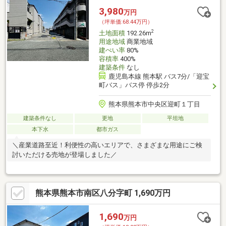
もご紹介します♪お家探しからアフターサービス・フォローまで、
3,980
万円
ワンストップでリアルティストアがお手伝いします♪
（坪単価:68.44万円）
2
土地面積
192.26m
用途地域
商業地域
建ぺい率
80%
容積率
400%
建築条件
なし
鹿児島本線 熊本駅 バス7分/「迎宝
町バス」バス停 停歩2分
熊本県熊本市中央区迎町１丁目
建築条件なし
更地
平坦地
本下水
都市ガス
＼産業道路至近！利便性の高いエリアで、さまざまな用途にご検
討いただける売地が登場しました／
熊本県熊本市南区八分字町 1,690万円
1,690
万円