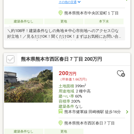
その他の交通
熊本県熊本市中央区迎町１丁目
建築条件なし
更地
本下水
＼約108坪！建築条件なしの角地☆中心市街地へのアクセス◎な
好立地！／見るだけOK！聞くだけOK！まずはお気軽にお問い合
わせください！【ハウスドゥ熊本託麻店：0120-946-926】
熊本県熊本市西区春日７丁目 200万円
200
万円
（坪単価:1.66万円）
2
土地面積
399m
用途地域
２種中高
建ぺい率
60%
容積率
200%
建築条件
なし
熊本市健軍線 田崎橋駅 徒歩16分
熊本県熊本市西区春日７丁目
建築条件なし
更地