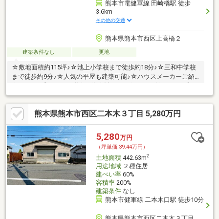
熊本市電健軍線 田崎橋駅 徒歩
3.6km
その他の交通
熊本県熊本市西区上高橋２
建築条件なし
更地
☆敷地面積約115坪♪☆池上小学校まで徒歩約18分♪☆三和中学校
まで徒歩約9分♪☆人気の平屋も建築可能♪☆ハウスメーカーご紹
介します♪【ローン、税金、資金計画など何でもお答えします】Q.
気になるお家がたくさんある！A.すべての物件資料を一括してご
提供します♪Q.住宅ローンはどこの銀行で借りたらいいの？A.諸条
熊本県熊本市西区二本木３丁目 5,280万円
件をお伺いし、お客様にとって最適な金融機関をご提案します♪Q.
未公開情報を知りたい！A.これから公開を予定している物件情報
もご紹介します♪お家探しからアフターサービス・フォローまで、
5,280
万円
ワンストップでリアルティストアがお手伝いします♪
（坪単価:39.44万円）
2
土地面積
442.63m
用途地域
２種住居
建ぺい率
60%
容積率
200%
建築条件
なし
熊本市健軍線 二本木口駅 徒歩10分
熊本県熊本市西区二本木３丁目