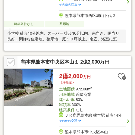
その他の交通
熊本県熊本市西区城山下代２
建築条件なし
整形地
小学校 徒歩10分以内、スーパー 徒歩10分以内、南向き、陽当り
良好、閑静な住宅地、整形地、庭１０坪以上、南庭、浴室に窓
熊本県熊本市中央区本山１ 2億2,000万円
2億2,000
万円
（坪単価:-）
2
土地面積
972.08m
用途地域
近隣商業
建ぺい率
80%
容積率
300%
建築条件
なし
ＪＲ鹿児島本線 熊本駅 徒歩14分
その他の交通
熊本県熊本市中央区本山１