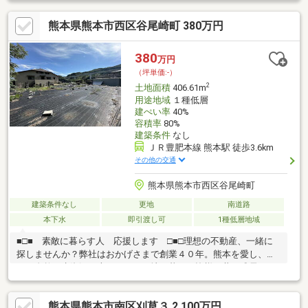
熊本県熊本市西区谷尾崎町 380万円
380
万円
（坪単価:-）
2
土地面積
406.61m
用途地域
１種低層
建ぺい率
40%
容積率
80%
建築条件
なし
ＪＲ豊肥本線 熊本駅 徒歩3.6km
その他の交通
熊本県熊本市西区谷尾崎町
建築条件なし
更地
南道路
本下水
即引渡し可
1種低層地域
■□■ 素敵に暮らす人 応援します □■□理想の不動産、一緒に
探しませんか？弊社はおかげさまで創業４０年。熊本を愛し、豊
かな自然と水資源に恵まれたこの地で暮らす皆様と共に成長して
いきたい。そんな思いを胸に日々努めております。物件購入から
資金計画、住宅ローン手続きなどワンストップでサポート致しま
熊本県熊本市南区刈草３ 2,100万円
す。お客様が抱えるお悩みや相談事など、まずはお気軽にお問い