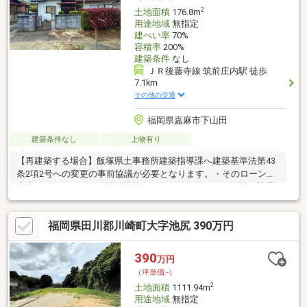
2
土地面積
176.8m
用途地域
無指定
建ぺい率
70%
容積率
200%
建築条件
なし
ＪＲ後藤寺線 筑前庄内駅 徒歩
7.1km
その他の交通
福岡県嘉麻市下山田
建築条件なし
上物有り
【再建築する場合】飯塚県土事務所建築指導課へ建築基準法第43
条2項2号への変更の事前協議が必要となります。・そのローンは
本当にお得ですか？他社と比較しお得をサポート！・価格や諸費
用等のお悩みもご相談に乗ります・当日や夜間もご案内可能！お
仕事帰りにご内覧出来ます・お客様のペースに合わせてしっかり
福岡県田川郡川崎町大字池尻 390万円
サポート！ハウスドゥ博多の森にお任せください
390
万円
（坪単価:-）
2
土地面積
1111.94m
用途地域
無指定