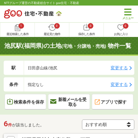
NTTグループ運営の不動産総合サイト goo住宅・不動産
1
0
0
0
最近検索した条件
最近見た物件
保存した条件
お気に入り
池尻駅(福岡県)の土地
物件一覧
(宅地・分譲地・売地)
駅
変更する
日田彦山線/池尻
条件
変更する
指定なし
新着メールを受
検索条件を保存
アプリで探す
取る
6
件
が該当しました。