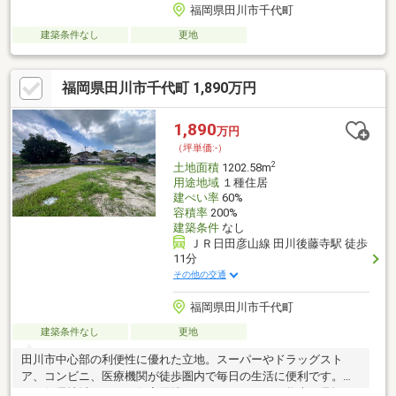
福岡県田川市千代町
建築条件なし
更地
福岡県田川市千代町 1,890万円
1,890
万円
（坪単価:-）
2
土地面積
1202.58m
用途地域
１種住居
建ぺい率
60%
容積率
200%
建築条件
なし
ＪＲ日田彦山線 田川後藤寺駅 徒歩
11分
その他の交通
福岡県田川市千代町
建築条件なし
更地
田川市中心部の利便性に優れた立地。スーパーやドラッグスト
ア、コンビニ、医療機関が徒歩圏内で毎日の生活に便利です。第
一種住居地域のため、住宅用地としてはもちろん、将来を見据え