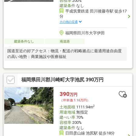
容積率
200%
建築条件
なし
平成筑豊鉄道 田川後藤寺駅 徒歩17
分
その他の交通
福岡県田川市大字伊田
建築条件なし
南道路
国道至近の好アクセス：物流・配送の戦略拠点に最適用途自由度
の高い地勢：商業施設や医療福祉
福岡県田川郡川崎町大字池尻 390万円
390
万円
（坪単価:1.16万円）
2
土地面積
1111.94m
用途地域
無指定
建ぺい率
70%
容積率
200%
建築条件
なし
日田彦山線 池尻駅 徒歩18分