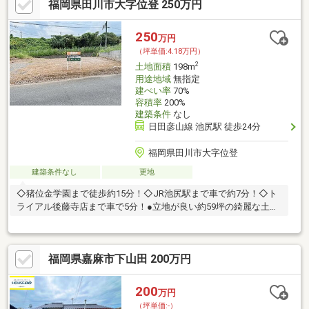
福岡県田川市大字位登 250万円
250
万円
（坪単価:4.18万円）
2
土地面積
198m
用途地域
無指定
建ぺい率
70%
容積率
200%
建築条件
なし
日田彦山線 池尻駅 徒歩24分
福岡県田川市大字位登
建築条件なし
更地
◇猪位金学園まで徒歩約15分！◇JR池尻駅まで車で約7分！◇ト
ライアル後藤寺店まで車で5分！●立地が良い約59坪の綺麗な土地
となっております♪
福岡県嘉麻市下山田 200万円
200
万円
（坪単価:-）