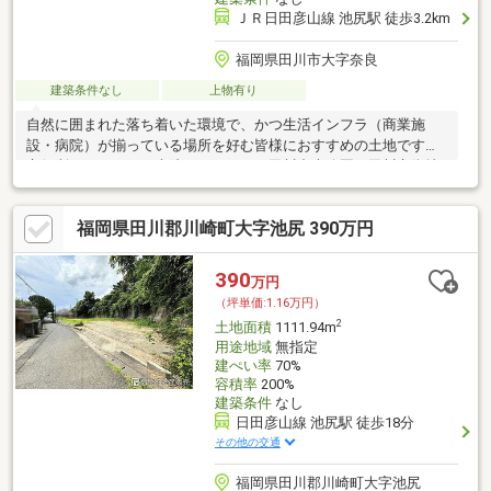
ＪＲ日田彦山線 池尻駅 徒歩3.2km
福岡県田川市大字奈良
建築条件なし
上物有り
自然に囲まれた落ち着いた環境で、かつ生活インフラ（商業施
設・病院）が揃っている場所を好む皆様におすすめの土地です。
市役所・スーパー・病院・バイパス・田川中央公園・田川市街地
これらすべてが車で１０分圏内です！お気軽にお問い合わせ下さ
い♪
福岡県田川郡川崎町大字池尻 390万円
390
万円
（坪単価:1.16万円）
2
土地面積
1111.94m
用途地域
無指定
建ぺい率
70%
容積率
200%
建築条件
なし
日田彦山線 池尻駅 徒歩18分
その他の交通
福岡県田川郡川崎町大字池尻