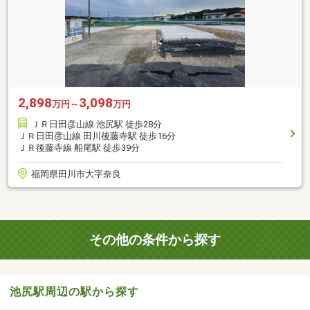
2,898
3,098
万円～
万円
ＪＲ日田彦山線 池尻駅 徒歩28分
ＪＲ日田彦山線 田川後藤寺駅 徒歩16分
ＪＲ後藤寺線 船尾駅 徒歩39分
福岡県田川市大字奈良
その他の条件から探す
池尻駅周辺の駅から探す