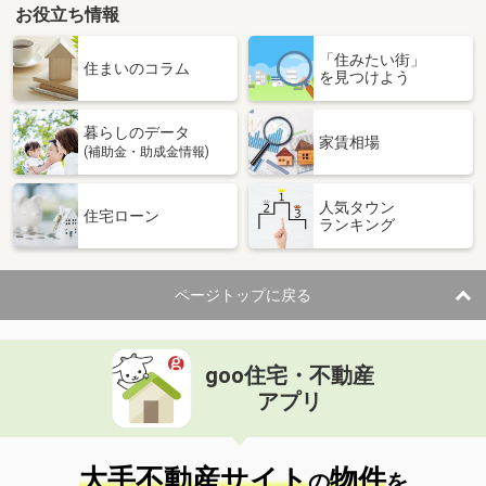
お役立ち情報
「住みたい街」
住まいのコラム
を見つけよう
暮らしのデータ
家賃相場
(補助金・助成金情報)
人気タウン
住宅ローン
ランキング
ページトップに戻る
goo住宅・不動産
アプリ
大手不動産サイト
物件
の
を