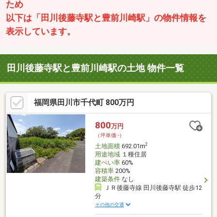
ため
以下は「田川後藤寺駅と豊前川崎駅」の物件情報を
表示しています。
田川後藤寺駅と豊前川崎駅の土地 物件一覧
福岡県田川市千代町 800万円
800
万円
（坪単価:-）
2
土地面積
692.01m
用途地域
１種住居
建ぺい率
60%
容積率
200%
建築条件
なし
ＪＲ後藤寺線 田川後藤寺駅 徒歩12
分
その他の交通