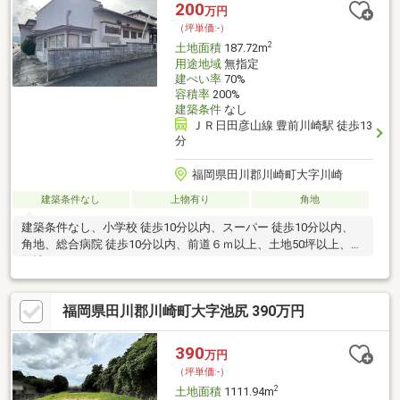
200
万円
（坪単価:-）
2
土地面積
187.72m
用途地域
無指定
建ぺい率
70%
容積率
200%
建築条件
なし
ＪＲ日田彦山線 豊前川崎駅 徒歩13
分
福岡県田川郡川崎町大字川崎
建築条件なし
上物有り
角地
建築条件なし、小学校 徒歩10分以内、スーパー 徒歩10分以内、
角地、総合病院 徒歩10分以内、前道６ｍ以上、土地50坪以上、平
坦地
福岡県田川郡川崎町大字池尻 390万円
390
万円
（坪単価:-）
2
土地面積
1111.94m