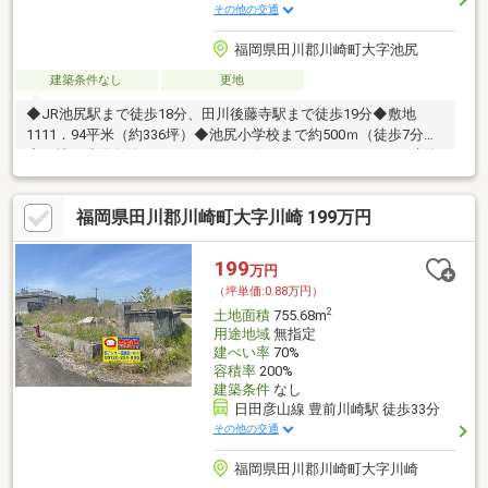
その他の交通
福岡県田川郡川崎町大字池尻
建築条件なし
更地
◆JR池尻駅まで徒歩18分、田川後藤寺駅まで徒歩19分◆敷地
1111．94平米（約336坪）◆池尻小学校まで約500ｍ（徒歩7分）
◆更地、建築条件はありません、お好きなハウスメーカーで建築
出来ます。
福岡県田川郡川崎町大字川崎 199万円
199
万円
（坪単価:0.88万円）
2
土地面積
755.68m
用途地域
無指定
建ぺい率
70%
容積率
200%
建築条件
なし
日田彦山線 豊前川崎駅 徒歩33分
その他の交通
福岡県田川郡川崎町大字川崎