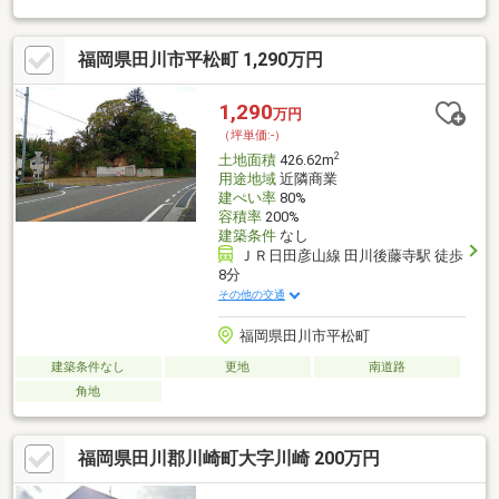
た活用もご検討いただけます。前面道路との接道状況も良好で、
建築プランのご相談も可能です。
福岡県田川市平松町 1,290万円
1,290
万円
（坪単価:-）
2
土地面積
426.62m
用途地域
近隣商業
建ぺい率
80%
容積率
200%
建築条件
なし
ＪＲ日田彦山線 田川後藤寺駅 徒歩
8分
その他の交通
福岡県田川市平松町
建築条件なし
更地
南道路
角地
福岡県田川郡川崎町大字川崎 200万円