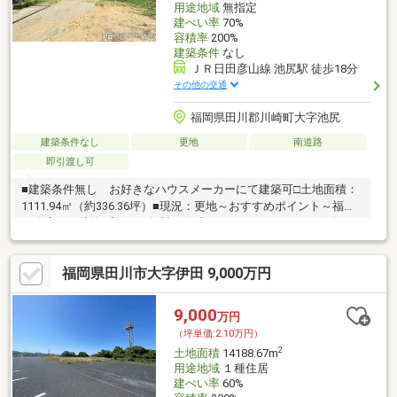
用途地域
無指定
建ぺい率
70%
容積率
200%
建築条件
なし
ＪＲ日田彦山線 池尻駅 徒歩18分
その他の交通
福岡県田川郡川崎町大字池尻
建築条件なし
更地
南道路
即引渡し可
■建築条件無し お好きなハウスメーカーにて建築可□土地面積：
1111.94㎡（約336.36坪）■現況：更地～おすすめポイント～福屋
工務店にて建物プランを無料で作成させていただきますお気軽に
ご相談下さいませ～ライフインフォメーション～JR池尻駅まで徒
歩18分平成筑豊鉄道田川後藤寺駅まで徒歩19分池尻小学校 約
福岡県田川市大字伊田 9,000万円
500m川崎中学校 約3800mファミリーマート川崎池尻店 約
680mドラッグコスモス川崎店 約830m池尻郵便局 約620m弊社
の営業時間内（木曜日～月曜日、10時～19時、一部例外有）であ
9,000
万円
れば、いつでもご見学可能です。お気軽にお問合せ下さいませ。
（坪単価:2.10万円）
2
土地面積
14188.67m
用途地域
１種住居
建ぺい率
60%