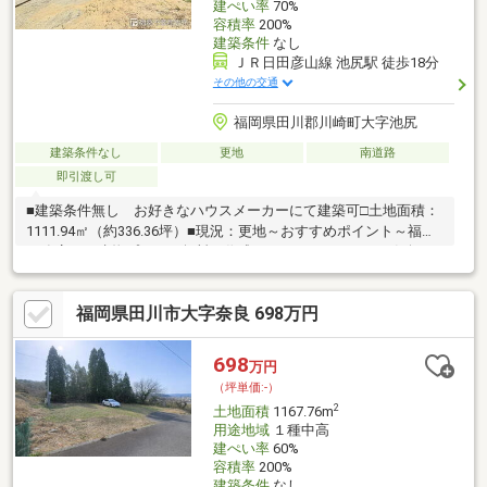
建ぺい率
70%
容積率
200%
建築条件
なし
ＪＲ日田彦山線 池尻駅 徒歩18分
その他の交通
福岡県田川郡川崎町大字池尻
建築条件なし
更地
南道路
即引渡し可
■建築条件無し お好きなハウスメーカーにて建築可□土地面積：
1111.94㎡（約336.36坪）■現況：更地～おすすめポイント～福屋
工務店にて建物プランを無料で作成させていただきますお気軽に
ご相談下さいませ～ライフインフォメーション～JR池尻駅まで徒
歩18分平成筑豊鉄道田川後藤寺駅まで徒歩19分池尻小学校 約
福岡県田川市大字奈良 698万円
500m川崎中学校 約3800mファミリーマート川崎池尻店 約
680mドラッグコスモス川崎店 約830m池尻郵便局 約620m弊社
の営業時間内（木曜日～月曜日、10時～19時、一部例外有）であ
698
万円
れば、いつでもご見学可能です。お気軽にお問合せ下さいませ。
（坪単価:-）
2
土地面積
1167.76m
用途地域
１種中高
建ぺい率
60%
容積率
200%
建築条件
なし