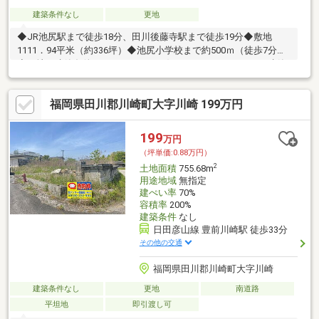
建築条件なし
更地
◆JR池尻駅まで徒歩18分、田川後藤寺駅まで徒歩19分◆敷地
1111．94平米（約336坪）◆池尻小学校まで約500ｍ（徒歩7分）
◆更地、建築条件はありません、お好きなハウスメーカーで建築
出来ます。
福岡県田川郡川崎町大字川崎 199万円
199
万円
（坪単価:0.88万円）
2
土地面積
755.68m
用途地域
無指定
建ぺい率
70%
容積率
200%
建築条件
なし
日田彦山線 豊前川崎駅 徒歩33分
その他の交通
福岡県田川郡川崎町大字川崎
建築条件なし
更地
南道路
平坦地
即引渡し可