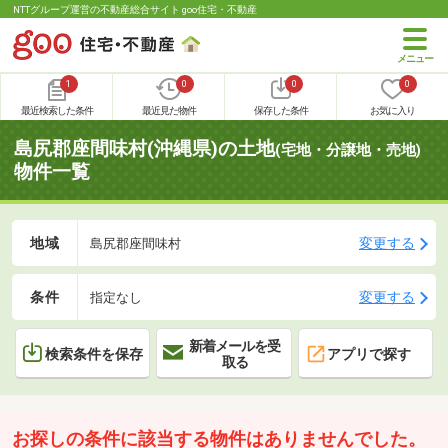
NTTグループ運営の不動産総合サイト goo住宅・不動産
1
0
0
0
最近検索した条件
最近見た物件
保存した条件
お気に入り
島尻郡座間味村(沖縄県)の土地
(宅地・分譲地・売地)
物件一覧
地域
変更する
島尻郡座間味村
条件
変更する
指定なし
新着メールを受
検索条件を保存
アプリで探す
取る
お探しの条件に該当する物件はありませんでした。