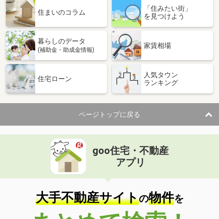
「住みたい街」
住まいのコラム
を見つけよう
暮らしのデータ
家賃相場
(補助金・助成金情報)
人気タウン
住宅ローン
ランキング
ページトップに戻る
goo住宅・不動産
アプリ
大手不動産サイト
物件
の
を